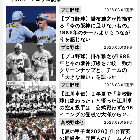
プロ野球
2026.08.06更新
【プロ野球】掛布雅之が指摘す
る「今の阪神に足りないもの」
1985年のチームよりもつなが
りを感じない
プロ野球
2026.08.06更新
【プロ野球】掛布雅之が1985
年と今の阪神打線を比較 強力
クリーンナップと、チームの
「大きな違い」を語った
プロ野球
2026.08.06更新
【江川卓伝】１年夏で「高校野
球は終わった」と悟った江川卓
の控え投手は、公式戦わずか16
イニングの登板で大洋から２位
指名を受けた
高校野球他
2026.08.05更新
【夏の甲子園2026】仙台育英
の同級生、元巨人のチームメイ