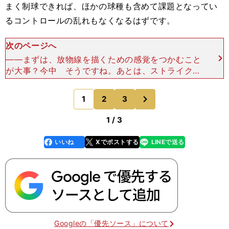
まく制球できれば、ほかの球種も含めて課題となってい
るコントロールの乱れもなくなるはずです。
次のページへ
――まずは、放物線を描くための感覚をつかむこと
が大事？今中 そうですね。あとは、ストライクゾ
ーンに投げるのではなく、ホームベースの上にボー
ルをポトッと落とすイメージで投げること。慣れな
次
1
2
3
のページへ
いうちは腕を振
1 / 3
いいね
Xでポストする
LINEで送る
line
faceboo
x
k
Googleの「優先ソース」について