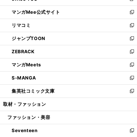
新
開
ン
ウ
し
マンガMee公式サイト
く
ド
ィ
い
新
ウ
ン
ウ
し
リマコミ
で
ド
ィ
い
新
開
ウ
ン
ウ
し
ジャンプTOON
く
で
ド
ィ
い
新
開
ウ
ン
ウ
し
ZEBRACK
く
で
ド
ィ
い
新
開
ウ
ン
ウ
し
マンガMeets
く
で
ド
ィ
い
新
開
ウ
ン
ウ
し
S-MANGA
く
で
ド
ィ
い
新
開
ウ
ン
ウ
し
集英社コミック文庫
く
で
ド
ィ
い
新
開
ウ
ン
ウ
し
取材・ファッション
く
で
ド
ィ
い
開
ウ
ン
ウ
ファッション・美容
く
で
ド
ィ
開
ウ
ン
Seventeen
く
で
ド
新
開