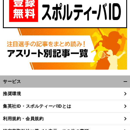
前
へ
サービス
開
く/
推奨環境
閉
じ
集英社ID・スポルティーバIDとは
る
利用規約・会員規約