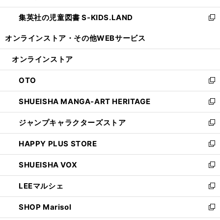
開
ウ
ン
し
集英社の児童図書 S-KIDS.LAND
く
で
ド
い
新
開
ウ
ウ
し
オンラインストア・
その他WEBサービス
く
で
ィ
い
開
ン
ウ
オンラインストア
く
ド
ィ
ウ
ン
OTO
で
ド
新
開
ウ
し
SHUEISHA MANGA-ART HERITAGE
く
で
い
新
開
ウ
し
ジャンプキャラクターズストア
く
ィ
い
新
ン
ウ
し
HAPPY PLUS STORE
ド
ィ
い
新
ウ
ン
ウ
し
SHUEISHA VOX
で
ド
ィ
い
新
開
ウ
ン
ウ
し
LEEマルシェ
く
で
ド
ィ
い
新
開
ウ
ン
ウ
し
SHOP Marisol
く
で
ド
ィ
い
新
開
ウ
ン
ウ
し