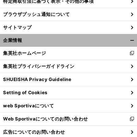
特定商取引法に基づく表示・その他の事項
ブラウザプッシュ通知について
サイトマップ
企業情報
開
く/
集英社ホームページ
新
閉
し
じ
集英社プライバシーガイドライン
い
る
ウ
SHUEISHA Privacy Guideline
ィ
ン
Setting of Cookies
ド
ウ
web Sportivaについて
で
開
Web Sportivaについてのお問い合わせ
く
新
し
広告についてのお問い合わせ
い