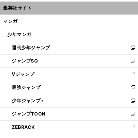
ウ
集英社サイト
ィ
開
ン
く/
マンガ
ド
閉
ウ
じ
少年マンガ
で
る
開
週刊少年ジャンプ
く
新
し
ジャンプSQ
い
新
ウ
し
Vジャンプ
ィ
い
新
ン
ウ
し
最強ジャンプ
ド
ィ
い
新
ウ
ン
ウ
し
少年ジャンプ+
で
ド
ィ
い
新
開
ウ
ン
ウ
し
ジャンプTOON
く
で
ド
ィ
い
新
開
ウ
ン
ウ
し
ZEBRACK
く
で
ド
ィ
い
新
開
ウ
ン
ウ
し