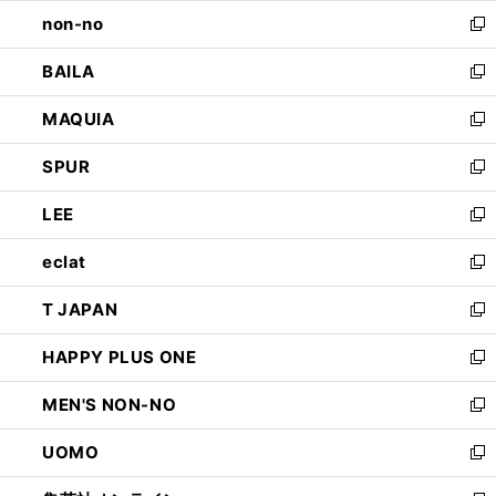
ウ
し
non-no
く
で
い
新
開
ウ
し
BAILA
く
ィ
い
新
ン
ウ
し
MAQUIA
ド
ィ
い
新
ウ
ン
ウ
し
SPUR
で
ド
ィ
い
新
開
ウ
ン
ウ
し
LEE
く
で
ド
ィ
い
新
開
ウ
ン
ウ
し
eclat
く
で
ド
ィ
い
新
開
ウ
ン
ウ
し
T JAPAN
く
で
ド
ィ
い
新
開
ウ
ン
ウ
し
HAPPY PLUS ONE
く
で
ド
ィ
い
新
開
ウ
ン
ウ
し
MEN'S NON-NO
く
で
ド
ィ
い
新
開
ウ
ン
ウ
し
UOMO
く
で
ド
ィ
い
新
開
ウ
ン
ウ
し