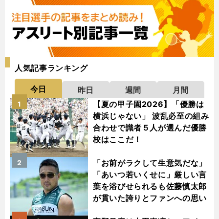
人気記事ランキング
今日
昨日
週間
月間
【夏の甲子園2026】「優勝は
1
横浜じゃない」 波乱必至の組み
合わせで識者５人が選んだ優勝
校はここだ！
「お前がラクして生意気だな」
2
「あいつ若いくせに」厳しい言
葉を浴びせられるも佐藤慎太郎
が貫いた誇りとファンへの思い