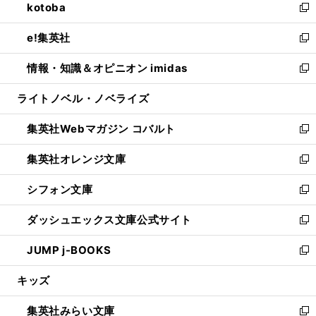
kotoba
く
で
ド
ィ
い
新
開
ウ
ン
ウ
し
e!集英社
く
で
ド
ィ
い
新
開
ウ
ン
ウ
し
情報・知識＆オピニオン imidas
く
で
ド
ィ
い
新
開
ウ
ン
ウ
し
ライトノベル・ノベライズ
く
で
ド
ィ
い
開
ウ
ン
ウ
集英社Webマガジン コバルト
く
で
ド
ィ
新
開
ウ
ン
し
集英社オレンジ文庫
く
で
ド
い
新
開
ウ
ウ
し
シフォン文庫
く
で
ィ
い
新
開
ン
ウ
し
ダッシュエックス文庫公式サイト
く
ド
ィ
い
新
ウ
ン
ウ
し
JUMP j-BOOKS
で
ド
ィ
い
新
開
ウ
ン
ウ
し
キッズ
く
で
ド
ィ
い
開
ウ
ン
ウ
集英社みらい文庫
く
で
ド
ィ
新