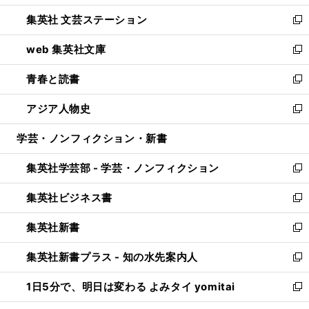
開
ウ
し
集英社 文芸ステーション
く
ィ
い
新
ン
ウ
し
web 集英社文庫
ド
ィ
い
新
ウ
ン
ウ
し
青春と読書
で
ド
ィ
い
新
開
ウ
ン
ウ
し
アジア人物史
く
で
ド
ィ
い
新
開
ウ
ン
ウ
し
学芸・ノンフィクション・新書
く
で
ド
ィ
い
開
ウ
ン
ウ
集英社学芸部 - 学芸・ノンフィクション
く
で
ド
ィ
新
開
ウ
ン
し
集英社ビジネス書
く
で
ド
い
新
開
ウ
ウ
し
集英社新書
く
で
ィ
い
新
開
ン
ウ
し
集英社新書プラス - 知の水先案内人
く
ド
ィ
い
新
ウ
ン
ウ
し
1日5分で、明日は変わる よみタイ yomitai
で
ド
ィ
い
新
開
ウ
ン
ウ
し