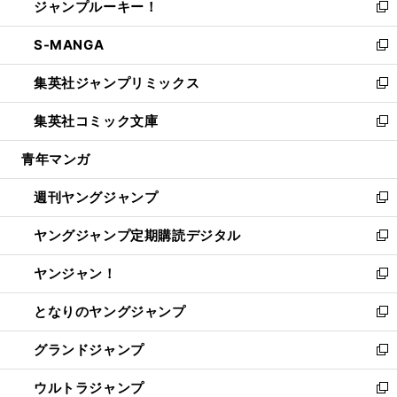
ジャンプルーキー！
く
で
ド
ィ
い
新
開
ウ
ン
ウ
し
S-MANGA
く
で
ド
ィ
い
新
開
ウ
ン
ウ
し
集英社ジャンプリミックス
く
で
ド
ィ
い
新
開
ウ
ン
ウ
し
集英社コミック文庫
く
で
ド
ィ
い
新
開
ウ
ン
ウ
し
青年マンガ
く
で
ド
ィ
い
開
ウ
ン
ウ
週刊ヤングジャンプ
く
で
ド
ィ
新
開
ウ
ン
し
ヤングジャンプ定期購読デジタル
く
で
ド
い
新
開
ウ
ウ
し
ヤンジャン！
く
で
ィ
い
新
開
ン
ウ
し
となりのヤングジャンプ
く
ド
ィ
い
新
ウ
ン
ウ
し
グランドジャンプ
で
ド
ィ
い
新
開
ウ
ン
ウ
し
ウルトラジャンプ
く
で
ド
ィ
い
新