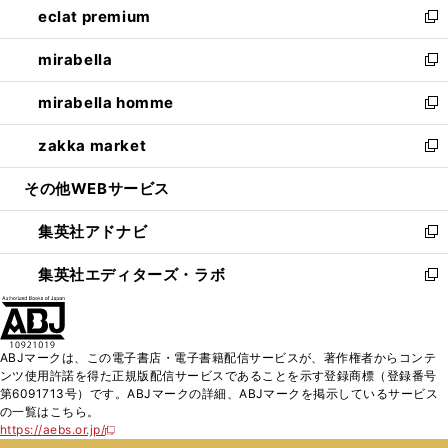
eclat premium
く
で
ド
ィ
い
新
開
ウ
ン
ウ
し
mirabella
く
で
ド
ィ
い
新
開
ウ
ン
ウ
し
mirabella homme
く
で
ド
ィ
い
新
開
ウ
ン
ウ
し
zakka market
く
で
ド
ィ
い
新
開
ウ
ン
ウ
し
その他WEBサービス
く
で
ド
ィ
い
開
ウ
ン
ウ
集英社アドナビ
く
で
ド
ィ
新
開
ウ
ン
し
集英社エディターズ・ラボ
く
で
ド
い
新
開
ウ
ウ
し
く
で
ィ
い
開
ン
ウ
ABJマークは、この電子書店・電子書籍配信サービスが、著作権者からコンテ
く
ド
ィ
ンツ使用許諾を得た正規版配信サービスであることを示す登録商標（登録番号
ウ
ン
第6091713号）です。ABJマークの詳細、ABJマークを掲示しているサービス
で
ド
の一覧はこちら。
開
ウ
https://aebs.or.jp/
新
く
で