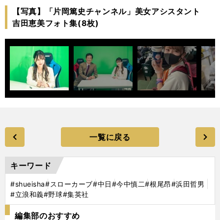
【写真】「片岡篤史チャンネル」美女アシスタント
吉田恵美フォト集(8枚)
一覧に戻る
キーワード
#shueisha
#スローカーブ
#中日
#今中慎二
#根尾昂
#浜田哲男
#立浪和義
#野球
#集英社
編集部のおすすめ