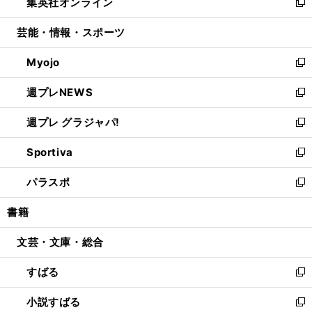
集英社オンライン
く
で
ド
ィ
い
新
開
ウ
ン
ウ
し
芸能・情報・スポーツ
く
で
ド
ィ
い
開
ウ
ン
ウ
Myojo
く
で
ド
ィ
新
開
ウ
ン
し
週プレNEWS
く
で
ド
い
新
開
ウ
ウ
し
週プレ グラジャパ!
く
で
ィ
い
新
開
ン
ウ
し
Sportiva
く
ド
ィ
い
新
ウ
ン
ウ
し
パラスポ
で
ド
ィ
い
新
開
ウ
ン
ウ
し
書籍
く
で
ド
ィ
い
開
ウ
ン
ウ
文芸・文庫・総合
く
で
ド
ィ
開
ウ
ン
すばる
く
で
ド
新
開
ウ
し
小説すばる
く
で
い
新