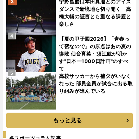
宇野昌磨は本田真凜とのアイス
3
ダンスで新境地を切り開く 高
橋大輔の証言とも重なる課題と
楽しさ
4
【夏の甲子園2026】「青春っ
て密なので」の原点はあの夏の
惨敗 仙台育英・須江航が明か
す"日本一1000日計画"のすべ
て
5
高校サッカーから補欠がいなく
なった 部員全員が試合に出る取
り組みが進んでいる
もっと見る
各スポーツコラム記事