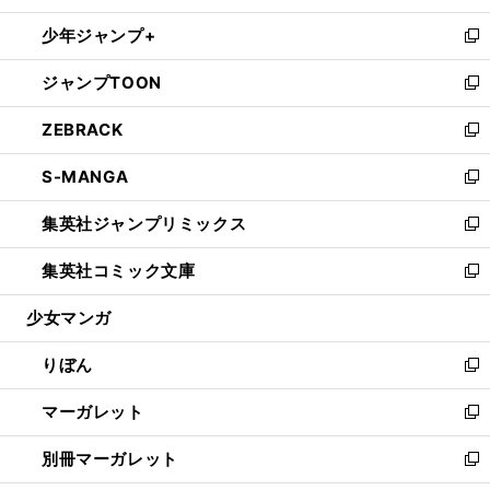
開
ウ
ン
ウ
し
少年ジャンプ+
く
で
ド
ィ
い
新
開
ウ
ン
ウ
し
ジャンプTOON
く
で
ド
ィ
い
新
開
ウ
ン
ウ
し
ZEBRACK
く
で
ド
ィ
い
新
開
ウ
ン
ウ
し
S-MANGA
く
で
ド
ィ
い
新
開
ウ
ン
ウ
し
集英社ジャンプリミックス
く
で
ド
ィ
い
新
開
ウ
ン
ウ
し
集英社コミック文庫
く
で
ド
ィ
い
新
開
ウ
ン
ウ
し
少女マンガ
く
で
ド
ィ
い
開
ウ
ン
ウ
りぼん
く
で
ド
ィ
新
開
ウ
ン
し
マーガレット
く
で
ド
い
新
開
ウ
ウ
し
別冊マーガレット
く
で
ィ
い
新
開
ン
ウ
し