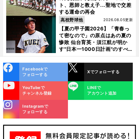
ト、恩師と教え子...聖地で交差
する運命の再会
高校野球他
2026.08.05更新
【夏の甲子園2026】「青春っ
て密なので」の原点はあの夏の
惨敗 仙台育英・須江航が明か
す"日本一1000日計画"のすべ
て
cebo
X
Facebookで
Xでフォローする
ok
フォローする
uTube
LINE
YouTubeで
LINEで
チャンネル登録
アカウント追加
stagra
Instagramで
m
フォローする