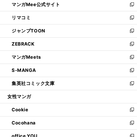
マンガMee公式サイト
く
ド
ィ
い
新
ウ
ン
ウ
し
リマコミ
で
ド
ィ
い
新
開
ウ
ン
ウ
し
ジャンプTOON
く
で
ド
ィ
い
新
開
ウ
ン
ウ
し
ZEBRACK
く
で
ド
ィ
い
新
開
ウ
ン
ウ
し
マンガMeets
く
で
ド
ィ
い
新
開
ウ
ン
ウ
し
S-MANGA
く
で
ド
ィ
い
新
開
ウ
ン
ウ
し
集英社コミック文庫
く
で
ド
ィ
い
新
開
ウ
ン
ウ
し
女性マンガ
く
で
ド
ィ
い
開
ウ
ン
ウ
Cookie
く
で
ド
ィ
新
開
ウ
ン
し
Cocohana
く
で
ド
い
新
開
ウ
ウ
し
office YOU
く
で
ィ
い