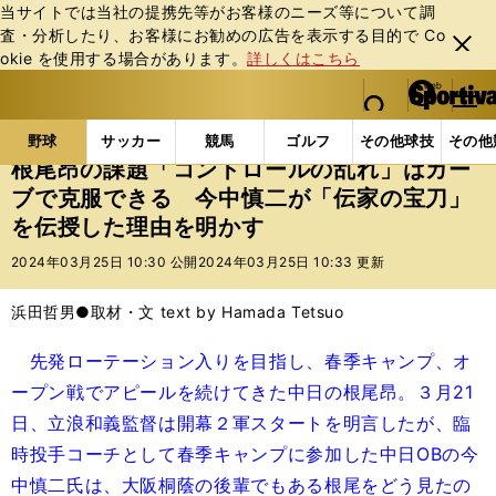
当サイトでは当社の提携先等がお客様のニーズ等について調
査・分析したり、お客様にお勧めの広告を表⽰する⽬的で Co
閉じ
okie を使⽤する場合があります。
詳しくはこちら
る
マイペ
web Sportiva (webスポルティーバ)
検索
メニュ
we
ー
野球の記事一覧
プロ野球
根尾昂の課題「コントロ
b
ジ
野球
サッカー
競馬
ゴルフ
その他球技
その他
ス
根尾昂の課題「コントロールの乱れ」はカー
ポ
ブで克服できる 今中慎二が「伝家の宝刀」
ル
を伝授した理由を明かす
テ
ィ
2024年03月25日 10:30 公開
2024年03月25日 10:33 更新
ー
バ
浜田哲男●取材・文 text by Hamada Tetsuo
先発ローテーション入りを目指し、春季キャンプ、オ
ープン戦でアピールを続けてきた中日の根尾昂。３月21
日、立浪和義監督は開幕２軍スタートを明言したが、臨
時投手コーチとして春季キャンプに参加した中日OBの今
中慎二氏は、大阪桐蔭の後輩でもある根尾をどう見たの