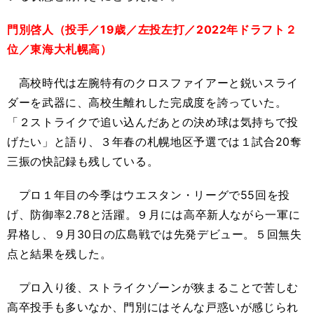
門別啓人（投手／19歳／左投左打／2022年ドラフト２
位／東海大札幌高）
高校時代は左腕特有のクロスファイアーと鋭いスライ
ダーを武器に、高校生離れした完成度を誇っていた。
「２ストライクで追い込んだあとの決め球は気持ちで投
げたい」と語り、３年春の札幌地区予選では１試合20奪
三振の快記録も残している。
プロ１年目の今季はウエスタン・リーグで55回を投
げ、防御率2.78と活躍。９月には高卒新人ながら一軍に
昇格し、９月30日の広島戦では先発デビュー。５回無失
点と結果を残した。
プロ入り後、ストライクゾーンが狭まることで苦しむ
高卒投手も多いなか、門別にはそんな戸惑いが感じられ