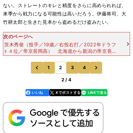
ない。ストレートのキレと精度をさらに高められれば、
来季から戦力になる可能性は高いだろう。伊藤将司、大
竹耕太郎と生きた見本から盗めるだけ盗みたい。
次のページへ
茨木秀俊（投手／19歳／右投右打／2022年ドラフ
ト４位／帝京長岡高） 北海道から新潟の帝京長岡
に進学し、元日本ハム投手だった芝草宇宙監督の指
導を受けて成長。高校時代は好不調の波が激しかっ
次
1
2
3
4
のページへ
のページへ
たものの、
前
2 / 4
いいね
Xでポストする
LINEで送る
line
faceboo
x
k