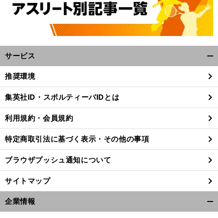
サービス
開
く/
推奨環境
閉
じ
集英社ID・スポルティーバIDとは
る
利用規約・会員規約
特定商取引法に基づく表示・その他の事項
ブラウザプッシュ通知について
サイトマップ
企業情報
開
前
へ
く/