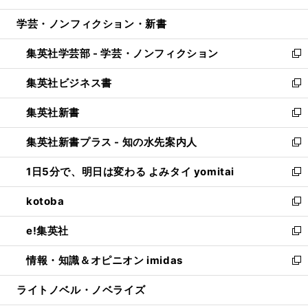
開
ウ
ン
ウ
し
学芸・ノンフィクション・新書
く
で
ド
ィ
い
開
ウ
ン
ウ
集英社学芸部 - 学芸・ノンフィクション
く
で
ド
ィ
新
開
ウ
ン
し
集英社ビジネス書
く
で
ド
い
新
開
ウ
ウ
し
集英社新書
く
で
ィ
い
新
開
ン
ウ
し
集英社新書プラス - 知の水先案内人
く
ド
ィ
い
新
ウ
ン
ウ
し
1日5分で、明日は変わる よみタイ yomitai
で
ド
ィ
い
新
開
ウ
ン
ウ
し
kotoba
く
で
ド
ィ
い
新
開
ウ
ン
ウ
し
e!集英社
く
で
ド
ィ
い
新
開
ウ
ン
ウ
し
情報・知識＆オピニオン imidas
く
で
ド
ィ
い
新
開
ウ
ン
ウ
し
ライトノベル・ノベライズ
く
で
ド
ィ
い
開
ウ
ン
ウ