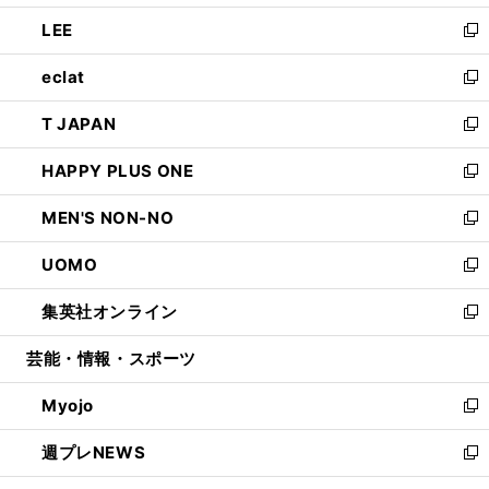
開
ウ
ン
ウ
し
LEE
く
で
ド
ィ
い
新
開
ウ
ン
ウ
し
eclat
く
で
ド
ィ
い
新
開
ウ
ン
ウ
し
T JAPAN
く
で
ド
ィ
い
新
開
ウ
ン
ウ
し
HAPPY PLUS ONE
く
で
ド
ィ
い
新
開
ウ
ン
ウ
し
MEN'S NON-NO
く
で
ド
ィ
い
新
開
ウ
ン
ウ
し
UOMO
く
で
ド
ィ
い
新
開
ウ
ン
ウ
し
集英社オンライン
く
で
ド
ィ
い
新
開
ウ
ン
ウ
し
芸能・情報・スポーツ
く
で
ド
ィ
い
開
ウ
ン
ウ
Myojo
く
で
ド
ィ
新
開
ウ
ン
し
週プレNEWS
く
で
ド
い
新
開
ウ
ウ
し