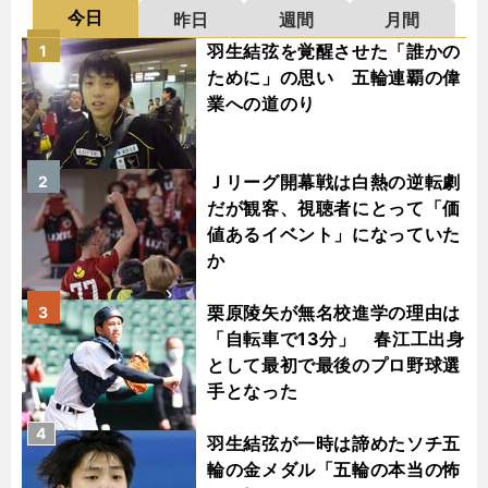
今日
昨日
週間
月間
羽生結弦を覚醒させた「誰かの
1
ために」の思い 五輪連覇の偉
業への道のり
Ｊリーグ開幕戦は白熱の逆転劇
2
だが観客、視聴者にとって「価
値あるイベント」になっていた
か
栗原陵矢が無名校進学の理由は
3
「自転車で13分」 春江工出身
として最初で最後のプロ野球選
手となった
4
羽生結弦が一時は諦めたソチ五
輪の金メダル「五輪の本当の怖