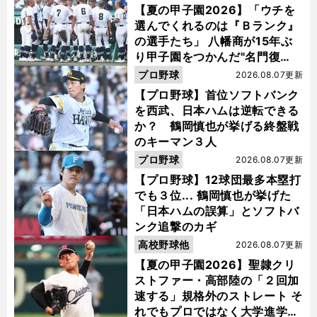
【夏の甲子園2026】「ウチを
選んでくれるのは『Ｂランク』
の選手たち」 八幡商が15年ぶ
り甲子園をつかんだ"名門復
活"の舞台裏
プロ野球
2026.08.07更新
【プロ野球】首位ソフトバンク
を西武、日本ハムは逆転できる
か？ 鶴岡慎也が挙げる終盤戦
のキーマン３人
プロ野球
2026.08.07更新
【プロ野球】12球団最多本塁打
でも３位... 鶴岡慎也が挙げた
「日本ハムの誤算」とソフトバ
ンク追撃のカギ
高校野球他
2026.08.07更新
【夏の甲子園2026】聖隷クリ
ストファー・高部陸の「２回加
速する」規格外のストレート そ
れでもプロではなく大学進学を