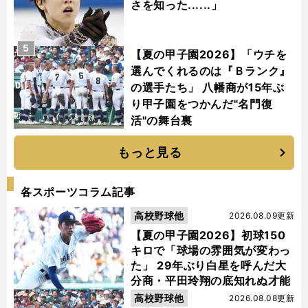
さを知った......」
5
【夏の甲子園2026】「ウチを
選んでくれるのは『Ｂランク』
の選手たち」 八幡商が15年ぶ
り甲子園をつかんだ"名門復
活"の舞台裏
もっと見る
各スポーツコラム記事
高校野球他
2026.08.09更新
【夏の甲子園2026】初球150
キロで「球場の雰囲気が変わっ
た」 29年ぶり白星を呼んだ大
分商・平田玲翔の底知れぬ才能
高校野球他
2026.08.08更新