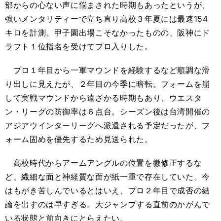
部からの心ない声に悩まされた時期もあったというが、
強いメンタリティーで立ち直り高校３年夏には最速154
キロを計測。甲子園出場こそなかったものの、阪神にド
ラフト１位指名を受けてプロ入りした。
プロ１年目から一軍マウンドを経験するなど順調な滑
り出しに見えたが、２年目の今季に暗転。フォームを崩
して実戦マウンドから遠ざかる時期もあり、ウエスタ
ン・リーグの防御率は６点台。シーズン後は台湾開催の
アジアウインターリーグへ派遣される予定だったが、フ
ォーム固めを優先するため見送られた。
高校時代からアームアングルの位置を微修正するな
ど、繊細な面と神経質な面が紙一重で存在していた。今
はもがき苦しんでいるとはいえ、プロ２年目で成否の結
論を出すのは早すぎる。大ジャンプする直前のかがんで
いる状態と前向きにとらえたい。