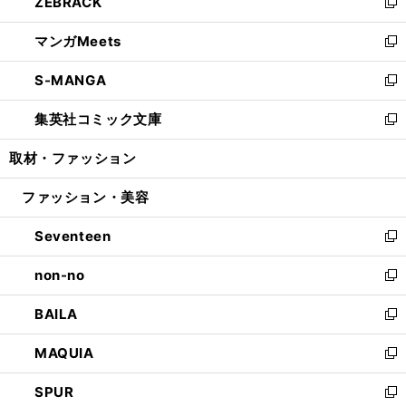
ZEBRACK
く
で
ド
ィ
い
新
開
ウ
ン
ウ
し
マンガMeets
く
で
ド
ィ
い
新
開
ウ
ン
ウ
し
S-MANGA
く
で
ド
ィ
い
新
開
ウ
ン
ウ
し
集英社コミック文庫
く
で
ド
ィ
い
新
開
ウ
ン
ウ
し
取材・ファッション
く
で
ド
ィ
い
開
ウ
ン
ウ
ファッション・美容
く
で
ド
ィ
開
ウ
ン
Seventeen
く
で
ド
新
開
ウ
し
non-no
く
で
い
新
開
ウ
し
BAILA
く
ィ
い
新
ン
ウ
し
MAQUIA
ド
ィ
い
新
ウ
ン
ウ
し
SPUR
で
ド
ィ
い
新