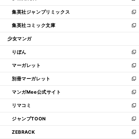
開
ウ
ン
ウ
し
集英社ジャンプリミックス
く
で
ド
ィ
い
新
開
ウ
ン
ウ
し
集英社コミック文庫
く
で
ド
ィ
い
新
開
ウ
ン
ウ
し
少女マンガ
く
で
ド
ィ
い
開
ウ
ン
ウ
りぼん
く
で
ド
ィ
新
開
ウ
ン
し
マーガレット
く
で
ド
い
新
開
ウ
ウ
し
別冊マーガレット
く
で
ィ
い
新
開
ン
ウ
し
マンガMee公式サイト
く
ド
ィ
い
新
ウ
ン
ウ
し
リマコミ
で
ド
ィ
い
新
開
ウ
ン
ウ
し
ジャンプTOON
く
で
ド
ィ
い
新
開
ウ
ン
ウ
し
ZEBRACK
く
で
ド
ィ
い
新
開
ウ