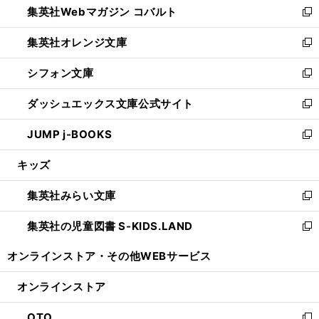
集英社Webマガジン コバルト
く
で
ド
ィ
新
開
ウ
ン
し
集英社オレンジ文庫
く
で
ド
い
新
開
ウ
ウ
し
シフォン文庫
く
で
ィ
い
新
開
ン
ウ
し
ダッシュエックス文庫公式サイト
く
ド
ィ
い
新
ウ
ン
ウ
し
JUMP j-BOOKS
で
ド
ィ
い
新
開
ウ
ン
ウ
し
キッズ
く
で
ド
ィ
い
開
ウ
ン
ウ
集英社みらい文庫
く
で
ド
ィ
新
開
ウ
ン
し
集英社の児童図書 S-KIDS.LAND
く
で
ド
い
新
開
ウ
ウ
し
オンラインストア・
その他WEBサービス
く
で
ィ
い
開
ン
ウ
オンラインストア
く
ド
ィ
ウ
ン
OTO
で
ド