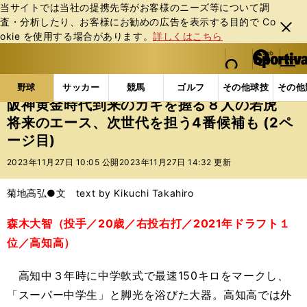
当サイトでは当社の提携先等がお客様のニーズ等について調
査・分析したり、お客様にお勧めの広告を表⽰する⽬的で Co
閉じ
okie を使⽤する場合があります。
詳しくはこちら
る
マイペ
web Sportiva (webスポルティーバ)
検索
メニュ
we
ー
野球の記事一覧
プロ野球
阪神黄金時代到来のカギ
b
ジ
野球
サッカー
競馬
ゴルフ
その他球技
その他
ス
阪神黄金時代到来のカギを握る８人の若虎
ポ
将来のエース、次世代を担う4番候補も (2ペ
ル
ージ目)
テ
ィ
2023年11月27日 10:05 公開
2023年11月27日 14:32 更新
ー
バ
菊地高弘●文 text by Kikuchi Takahiro
森木大智（投手／20歳／右投右打／2021年ドラフト１
位／高知高）
高知中３年時に中学軟式で最速150キロをマークし、
「スーパー中学生」と脚光を浴びた大器。高知高では外