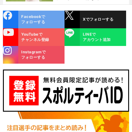
選ぶ理由
cebo
X
Facebookで
Xでフォローする
ok
フォローする
uTube
LINE
YouTubeで
LINEで
チャンネル登録
アカウント追加
stagra
Instagramで
m
フォローする