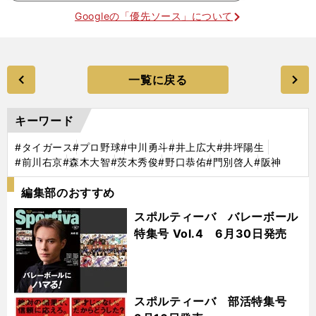
Googleの「優先ソース」について
一覧に戻る
キーワード
#タイガース
#プロ野球
#中川勇斗
#井上広大
#井坪陽生
#前川右京
#森木大智
#茨木秀俊
#野口恭佑
#門別啓人
#阪神
編集部のおすすめ
スポルティーバ バレーボール
特集号 Vol.4 6月30日発売
スポルティーバ 部活特集号