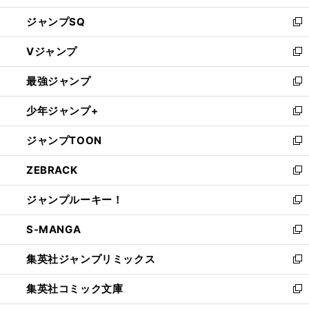
し
ジャンプSQ
い
新
ウ
し
Vジャンプ
ィ
い
新
ン
ウ
し
最強ジャンプ
ド
ィ
い
新
ウ
ン
ウ
し
少年ジャンプ+
で
ド
ィ
い
新
開
ウ
ン
ウ
し
ジャンプTOON
く
で
ド
ィ
い
新
開
ウ
ン
ウ
し
ZEBRACK
く
で
ド
ィ
い
新
開
ウ
ン
ウ
し
ジャンプルーキー！
く
で
ド
ィ
い
新
開
ウ
ン
ウ
し
S-MANGA
く
で
ド
ィ
い
新
開
ウ
ン
ウ
し
集英社ジャンプリミックス
く
で
ド
ィ
い
新
開
ウ
ン
ウ
し
集英社コミック文庫
く
で
ド
ィ
い
新
開
ウ
ン
ウ
し