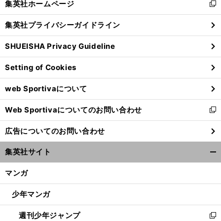
集英社ホームページ
新
閉
し
じ
集英社プライバシーガイドライン
い
る
ウ
SHUEISHA Privacy Guideline
ィ
ン
Setting of Cookies
ド
ウ
web Sportivaについて
で
開
Web Sportivaについてのお問い合わせ
く
新
し
広告についてのお問い合わせ
い
ウ
集英社サイト
ィ
開
ン
く/
マンガ
ド
閉
ウ
じ
少年マンガ
で
る
開
週刊少年ジャンプ
く
新