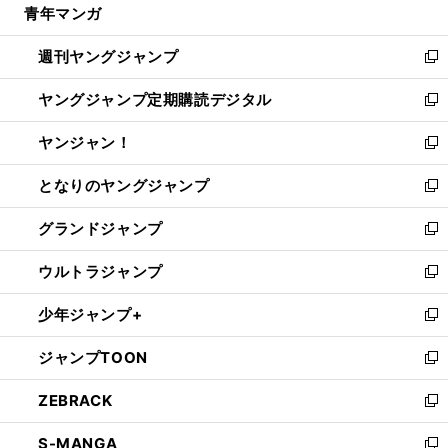
青年マンガ
く
で
ド
ィ
い
開
ウ
ン
ウ
週刊ヤングジャンプ
く
で
ド
ィ
新
開
ウ
ン
し
ヤングジャンプ定期購読デジタル
く
で
ド
い
新
開
ウ
ウ
し
ヤンジャン！
く
で
ィ
い
新
開
ン
ウ
し
となりのヤングジャンプ
く
ド
ィ
い
新
ウ
ン
ウ
し
グランドジャンプ
で
ド
ィ
い
新
開
ウ
ン
ウ
し
ウルトラジャンプ
く
で
ド
ィ
い
新
開
ウ
ン
ウ
し
少年ジャンプ+
く
で
ド
ィ
い
新
開
ウ
ン
ウ
し
ジャンプTOON
く
で
ド
ィ
い
新
開
ウ
ン
ウ
し
ZEBRACK
く
で
ド
ィ
い
新
開
ウ
ン
ウ
し
S-MANGA
く
で
ド
ィ
い
新