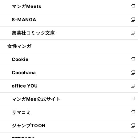
ン
ウ
し
マンガMeets
く
で
ド
ィ
い
新
開
ウ
ン
ウ
し
S-MANGA
く
で
ド
ィ
い
新
開
ウ
ン
ウ
し
集英社コミック文庫
く
で
ド
ィ
い
新
開
ウ
ン
ウ
し
女性マンガ
く
で
ド
ィ
い
開
ウ
ン
ウ
Cookie
く
で
ド
ィ
新
開
ウ
ン
し
Cocohana
く
で
ド
い
新
開
ウ
ウ
し
office YOU
く
で
ィ
い
新
開
ン
ウ
し
マンガMee公式サイト
く
ド
ィ
い
新
ウ
ン
ウ
し
リマコミ
で
ド
ィ
い
新
開
ウ
ン
ウ
し
ジャンプTOON
く
で
ド
ィ
い
新
開
ウ
ン
ウ
し