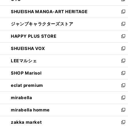
新
開
ウ
し
SHUEISHA MANGA-ART HERITAGE
く
で
い
新
開
ウ
し
ジャンプキャラクターズストア
く
ィ
い
新
ン
ウ
し
HAPPY PLUS STORE
ド
ィ
い
新
ウ
ン
ウ
し
SHUEISHA VOX
で
ド
ィ
い
新
開
ウ
ン
ウ
し
LEEマルシェ
く
で
ド
ィ
い
新
開
ウ
ン
ウ
し
SHOP Marisol
く
で
ド
ィ
い
新
開
ウ
ン
ウ
し
eclat premium
く
で
ド
ィ
い
新
開
ウ
ン
ウ
し
mirabella
く
で
ド
ィ
い
新
開
ウ
ン
ウ
し
mirabella homme
く
で
ド
ィ
い
新
開
ウ
ン
ウ
し
zakka market
く
で
ド
ィ
い
新