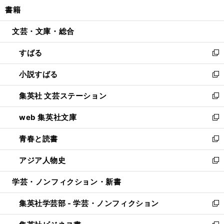
ウ
し
書籍
く
で
ド
ィ
い
開
ウ
ン
ウ
文芸・文庫・総合
く
で
ド
ィ
開
ウ
ン
すばる
く
で
ド
新
開
ウ
し
小説すばる
く
で
い
新
開
ウ
し
集英社 文芸ステーション
く
ィ
い
新
ン
ウ
し
web 集英社文庫
ド
ィ
い
新
ウ
ン
ウ
し
青春と読書
で
ド
ィ
い
新
開
ウ
ン
ウ
し
アジア人物史
く
で
ド
ィ
い
新
開
ウ
ン
ウ
し
学芸・ノンフィクション・新書
く
で
ド
ィ
い
開
ウ
ン
ウ
集英社学芸部 - 学芸・ノンフィクション
く
で
ド
ィ
新
開
ウ
ン
し