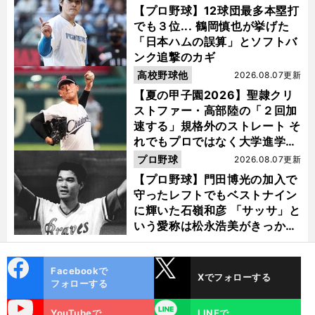
【プロ野球】12球団最多本塁打
でも３位... 鶴岡慎也が挙げた
「日本ハムの誤算」とソフトバ
ンク追撃のカギ
高校野球他
2026.08.07更新
【夏の甲子園2026】聖隷クリ
ストファー・高部陸の「２回加
速する」規格外のストレート そ
れでもプロではなく大学進学を
選ぶ理由
プロ野球
2026.08.07更新
【プロ野球】門田博光の加入で
守ったレフトでもベストナイン
に輝いた石嶺和彦 「サッサ」と
いう愛称は松永浩美がきっか
け？
cebo
X
Facebookで
Xでフォローする
ok
フォローする
uTube
LINE
YouTubeで
LINEで