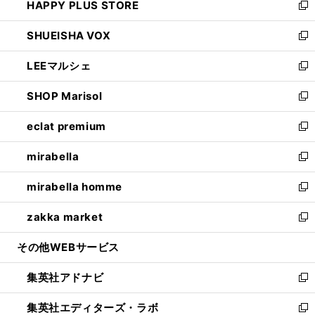
HAPPY PLUS STORE
ド
ィ
い
新
ウ
ン
ウ
し
SHUEISHA VOX
で
ド
ィ
い
新
開
ウ
ン
ウ
し
LEEマルシェ
く
で
ド
ィ
い
新
開
ウ
ン
ウ
し
SHOP Marisol
く
で
ド
ィ
い
新
開
ウ
ン
ウ
し
eclat premium
く
で
ド
ィ
い
新
開
ウ
ン
ウ
し
mirabella
く
で
ド
ィ
い
新
開
ウ
ン
ウ
し
mirabella homme
く
で
ド
ィ
い
新
開
ウ
ン
ウ
し
zakka market
く
で
ド
ィ
い
新
開
ウ
ン
ウ
し
その他WEBサービス
く
で
ド
ィ
い
開
ウ
ン
ウ
集英社アドナビ
く
で
ド
ィ
新
開
ウ
ン
し
集英社エディターズ・ラボ
く
で
ド
い
新