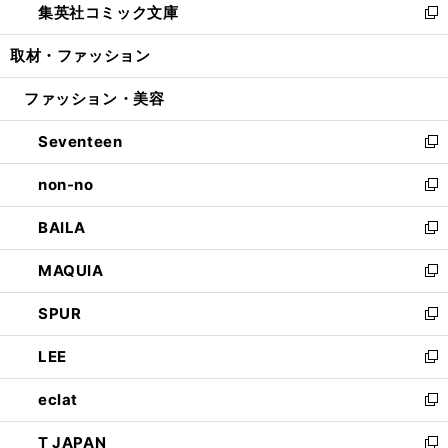
集英社コミック文庫
く
で
ド
ィ
い
新
開
ウ
ン
ウ
し
取材・ファッション
く
で
ド
ィ
い
開
ウ
ン
ウ
ファッション・美容
く
で
ド
ィ
開
ウ
ン
Seventeen
く
で
ド
新
開
ウ
し
non-no
く
で
い
新
開
ウ
し
BAILA
く
ィ
い
新
ン
ウ
し
MAQUIA
ド
ィ
い
新
ウ
ン
ウ
し
SPUR
で
ド
ィ
い
新
開
ウ
ン
ウ
し
LEE
く
で
ド
ィ
い
新
開
ウ
ン
ウ
し
eclat
く
で
ド
ィ
い
新
開
ウ
ン
ウ
し
T JAPAN
く
で
ド
ィ
い
新