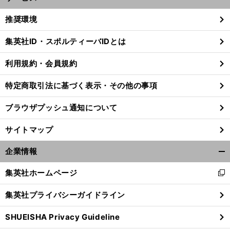
開
く/
推奨環境
閉
じ
集英社ID・スポルティーバIDとは
る
利用規約・会員規約
特定商取引法に基づく表示・その他の事項
ブラウザプッシュ通知について
サイトマップ
企業情報
開
く/
集英社ホームページ
新
閉
し
じ
集英社プライバシーガイドライン
い
る
ウ
SHUEISHA Privacy Guideline
ィ
ン