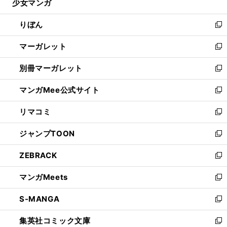
少女マンガ
く
で
ド
ィ
い
開
ウ
ン
ウ
りぼん
く
で
ド
ィ
新
開
ウ
ン
し
マーガレット
く
で
ド
い
新
開
ウ
ウ
し
別冊マーガレット
く
で
ィ
い
新
開
ン
ウ
し
マンガMee公式サイト
く
ド
ィ
い
新
ウ
ン
ウ
し
リマコミ
で
ド
ィ
い
新
開
ウ
ン
ウ
し
ジャンプTOON
く
で
ド
ィ
い
新
開
ウ
ン
ウ
し
ZEBRACK
く
で
ド
ィ
い
新
開
ウ
ン
ウ
し
マンガMeets
く
で
ド
ィ
い
新
開
ウ
ン
ウ
し
S-MANGA
く
で
ド
ィ
い
新
開
ウ
ン
ウ
し
集英社コミック文庫
く
で
ド
ィ
い
新