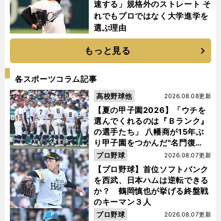
速する」規格外のストレート そ
れでもプロではなく大学進学を
選ぶ理由
もっと見る
各スポーツコラム記事
高校野球他
2026.08.08更新
【夏の甲子園2026】「ウチを
選んでくれるのは『Ｂランク』
の選手たち」 八幡商が15年ぶ
り甲子園をつかんだ"名門復
活"の舞台裏
プロ野球
2026.08.07更新
【プロ野球】首位ソフトバンク
を西武、日本ハムは逆転できる
か？ 鶴岡慎也が挙げる終盤戦
のキーマン３人
プロ野球
2026.08.07更新