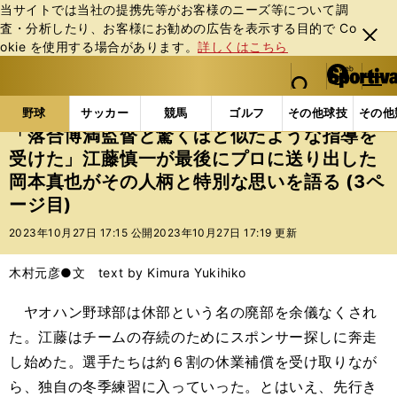
当サイトでは当社の提携先等がお客様のニーズ等について調
査・分析したり、お客様にお勧めの広告を表⽰する⽬的で Co
閉じ
okie を使⽤する場合があります。
詳しくはこちら
る
マイペ
web Sportiva (webスポルティーバ)
検索
メニュ
we
ー
野球の記事一覧
プロ野球
「落合博満監督と驚くほ
b
ジ
野球
サッカー
競馬
ゴルフ
その他球技
その他
ス
「落合博満監督と驚くほど似たような指導を
ポ
受けた」江藤慎一が最後にプロに送り出した
ル
岡本真也がその人柄と特別な思いを語る (3ペ
テ
ィ
ージ目)
ー
2023年10月27日 17:15 公開
2023年10月27日 17:19 更新
バ
木村元彦●文 text by Kimura Yukihiko
ヤオハン野球部は休部という名の廃部を余儀なくされ
た。江藤はチームの存続のためにスポンサー探しに奔走
し始めた。選手たちは約６割の休業補償を受け取りなが
ら、独自の冬季練習に入っていった。とはいえ、先行き