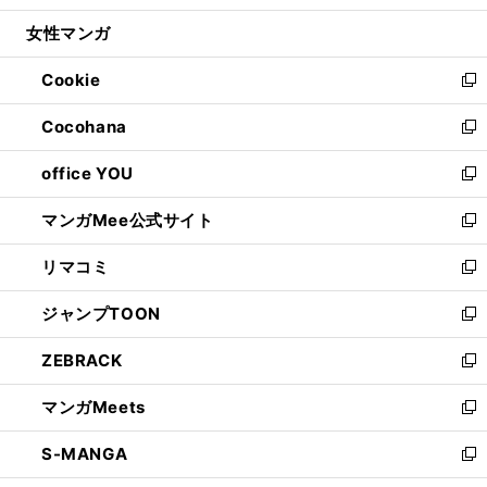
開
ウ
ン
ウ
し
女性マンガ
く
で
ド
ィ
い
開
ウ
ン
ウ
Cookie
く
で
ド
ィ
新
開
ウ
ン
し
Cocohana
く
で
ド
い
新
開
ウ
ウ
し
office YOU
く
で
ィ
い
新
開
ン
ウ
し
マンガMee公式サイト
く
ド
ィ
い
新
ウ
ン
ウ
し
リマコミ
で
ド
ィ
い
新
開
ウ
ン
ウ
し
ジャンプTOON
く
で
ド
ィ
い
新
開
ウ
ン
ウ
し
ZEBRACK
く
で
ド
ィ
い
新
開
ウ
ン
ウ
し
マンガMeets
く
で
ド
ィ
い
新
開
ウ
ン
ウ
し
S-MANGA
く
で
ド
ィ
い
新
開
ウ
ン
ウ
し