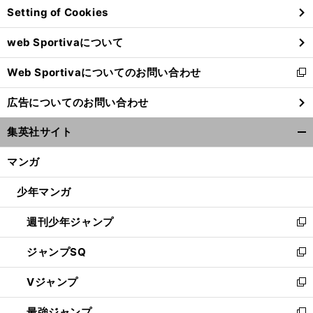
Setting of Cookies
ド
ウ
web Sportivaについて
で
開
Web Sportivaについてのお問い合わせ
く
新
し
広告についてのお問い合わせ
い
ウ
集英社サイト
ィ
開
ン
く/
マンガ
ド
閉
ウ
じ
少年マンガ
で
る
開
週刊少年ジャンプ
く
新
し
ジャンプSQ
い
新
ウ
し
Vジャンプ
ィ
い
新
ン
ウ
し
最強ジャンプ
ド