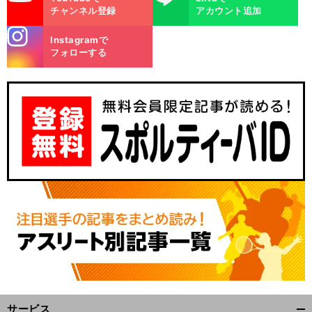
チャンネル登録
アカウント追加
stagra
Instagramで
m
フォローする
前
へ
サービス