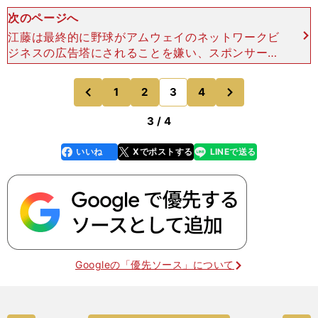
次のページへ
江藤は最終的に野球がアムウェイのネットワークビ
ジネスの広告塔にされることを嫌い、スポンサー契
約を外すことを決断し、チームは解散した。岡本は
ヤマハに移籍した。名門ヤマハは結果的に一年待っ
次
1
2
3
4
のページへ
のページへ
てくれていたこと
前
3 / 4
いいね
Xでポストする
LINEで送る
line
faceboo
x
k
Googleの「優先ソース」について