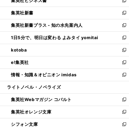
集英社ビジネス書
く
で
ド
い
新
開
ウ
ウ
し
集英社新書
く
で
ィ
い
新
開
ン
ウ
し
集英社新書プラス - 知の水先案内人
く
ド
ィ
い
新
ウ
ン
ウ
し
1日5分で、明日は変わる よみタイ yomitai
で
ド
ィ
い
新
開
ウ
ン
ウ
し
kotoba
く
で
ド
ィ
い
新
開
ウ
ン
ウ
し
e!集英社
く
で
ド
ィ
い
新
開
ウ
ン
ウ
し
情報・知識＆オピニオン imidas
く
で
ド
ィ
い
新
開
ウ
ン
ウ
し
ライトノベル・ノベライズ
く
で
ド
ィ
い
開
ウ
ン
ウ
集英社Webマガジン コバルト
く
で
ド
ィ
新
開
ウ
ン
し
集英社オレンジ文庫
く
で
ド
い
新
開
ウ
ウ
し
シフォン文庫
く
で
ィ
い
新