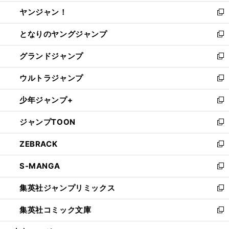
開
ウ
ウ
し
ヤンジャン！
く
で
ィ
い
新
開
ン
ウ
し
となりのヤングジャンプ
く
ド
ィ
い
新
ウ
ン
ウ
し
グランドジャンプ
で
ド
ィ
い
新
開
ウ
ン
ウ
し
ウルトラジャンプ
く
で
ド
ィ
い
新
開
ウ
ン
ウ
し
少年ジャンプ+
く
で
ド
ィ
い
新
開
ウ
ン
ウ
し
ジャンプTOON
く
で
ド
ィ
い
新
開
ウ
ン
ウ
し
ZEBRACK
く
で
ド
ィ
い
新
開
ウ
ン
ウ
し
S-MANGA
く
で
ド
ィ
い
新
開
ウ
ン
ウ
し
集英社ジャンプリミックス
く
で
ド
ィ
い
新
開
ウ
ン
ウ
し
集英社コミック文庫
く
で
ド
ィ
い
新
開
ウ
ン
ウ
し