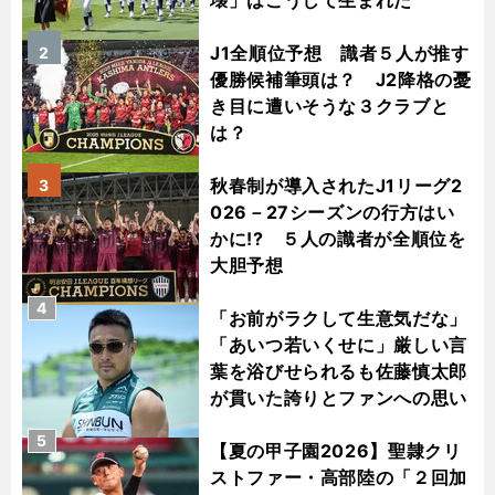
壊」はこうして生まれた
J1全順位予想 識者５人が推す
2
優勝候補筆頭は？ J2降格の憂
き目に遭いそうな３クラブと
は？
秋春制が導入されたJ1リーグ2
3
026－27シーズンの行方はい
かに!? ５人の識者が全順位を
大胆予想
4
「お前がラクして生意気だな」
「あいつ若いくせに」厳しい言
葉を浴びせられるも佐藤慎太郎
が貫いた誇りとファンへの思い
5
【夏の甲子園2026】聖隷クリ
ストファー・高部陸の「２回加