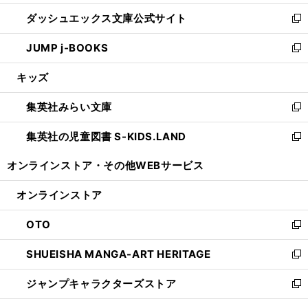
開
ン
ウ
し
ダッシュエックス文庫公式サイト
く
ド
ィ
い
新
ウ
ン
ウ
し
JUMP j-BOOKS
で
ド
ィ
い
新
開
ウ
ン
ウ
し
キッズ
く
で
ド
ィ
い
開
ウ
ン
ウ
集英社みらい文庫
く
で
ド
ィ
新
開
ウ
ン
し
集英社の児童図書 S-KIDS.LAND
く
で
ド
い
新
開
ウ
ウ
し
オンラインストア・
その他WEBサービス
く
で
ィ
い
開
ン
ウ
オンラインストア
く
ド
ィ
ウ
ン
OTO
で
ド
新
開
ウ
し
SHUEISHA MANGA-ART HERITAGE
く
で
い
新
開
ウ
し
ジャンプキャラクターズストア
く
ィ
い
新
ン
ウ
し