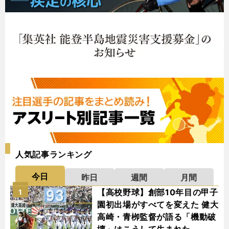
人気記事ランキング
今日
昨日
週間
月間
【高校野球】創部10年目の甲子
1
園初出場がすべてを変えた 健大
高崎・青栁監督が語る「機動破