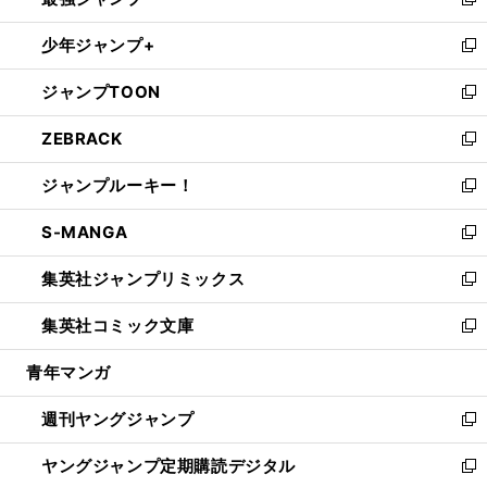
ィ
い
新
ウ
ン
ウ
し
少年ジャンプ+
で
ド
ィ
い
新
開
ウ
ン
ウ
し
ジャンプTOON
く
で
ド
ィ
い
新
開
ウ
ン
ウ
し
ZEBRACK
く
で
ド
ィ
い
新
開
ウ
ン
ウ
し
ジャンプルーキー！
く
で
ド
ィ
い
新
開
ウ
ン
ウ
し
S-MANGA
く
で
ド
ィ
い
新
開
ウ
ン
ウ
し
集英社ジャンプリミックス
く
で
ド
ィ
い
新
開
ウ
ン
ウ
し
集英社コミック文庫
く
で
ド
ィ
い
新
開
ウ
ン
ウ
し
青年マンガ
く
で
ド
ィ
い
開
ウ
ン
ウ
週刊ヤングジャンプ
く
で
ド
ィ
新
開
ウ
ン
し
ヤングジャンプ定期購読デジタル
く
で
ド
い
新