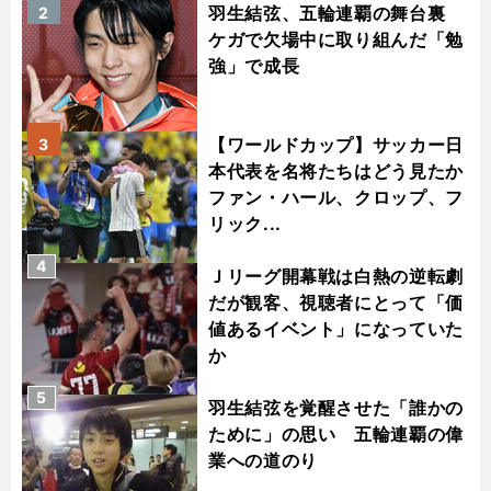
羽生結弦、五輪連覇の舞台裏
2
ケガで欠場中に取り組んだ「勉
強」で成長
【ワールドカップ】サッカー日
3
本代表を名将たちはどう見たか
ファン・ハール、クロップ、フ
リック...
4
Ｊリーグ開幕戦は白熱の逆転劇
だが観客、視聴者にとって「価
値あるイベント」になっていた
か
5
羽生結弦を覚醒させた「誰かの
ために」の思い 五輪連覇の偉
業への道のり