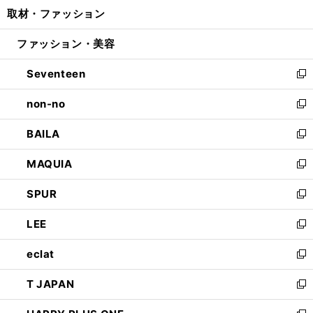
ウ
し
取材・ファッション
く
で
ド
ィ
い
開
ウ
ン
ウ
ファッション・美容
く
で
ド
ィ
開
ウ
ン
Seventeen
く
で
ド
新
開
ウ
し
non-no
く
で
い
新
開
ウ
し
BAILA
く
ィ
い
新
ン
ウ
し
MAQUIA
ド
ィ
い
新
ウ
ン
ウ
し
SPUR
で
ド
ィ
い
新
開
ウ
ン
ウ
し
LEE
く
で
ド
ィ
い
新
開
ウ
ン
ウ
し
eclat
く
で
ド
ィ
い
新
開
ウ
ン
ウ
し
T JAPAN
く
で
ド
ィ
い
新
開
ウ
ン
ウ
し