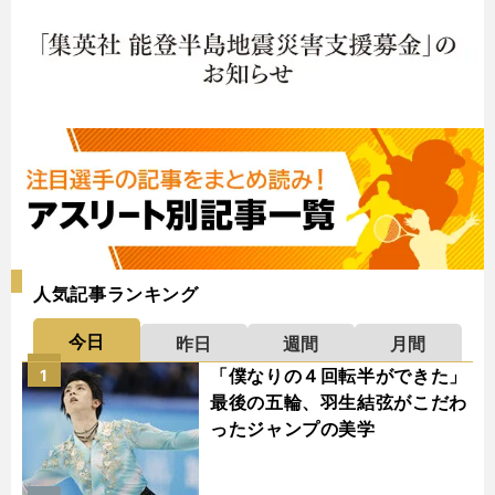
人気記事ランキング
今日
昨日
週間
月間
「僕なりの４回転半ができた」
1
最後の五輪、羽生結弦がこだわ
ったジャンプの美学