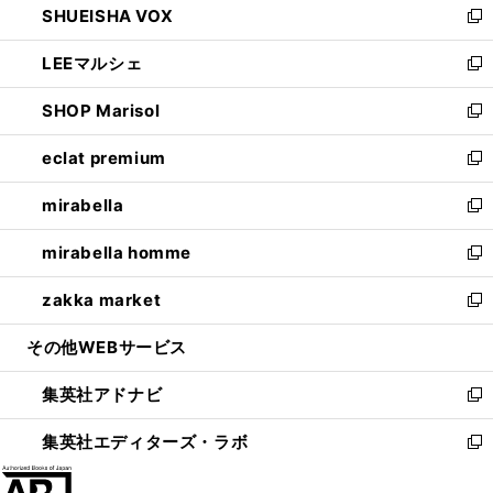
SHUEISHA VOX
で
ド
ィ
い
新
開
ウ
ン
ウ
し
LEEマルシェ
く
で
ド
ィ
い
新
開
ウ
ン
ウ
し
SHOP Marisol
く
で
ド
ィ
い
新
開
ウ
ン
ウ
し
eclat premium
く
で
ド
ィ
い
新
開
ウ
ン
ウ
し
mirabella
く
で
ド
ィ
い
新
開
ウ
ン
ウ
し
mirabella homme
く
で
ド
ィ
い
新
開
ウ
ン
ウ
し
zakka market
く
で
ド
ィ
い
新
開
ウ
ン
ウ
し
その他WEBサービス
く
で
ド
ィ
い
開
ウ
ン
ウ
集英社アドナビ
く
で
ド
ィ
新
開
ウ
ン
し
集英社エディターズ・ラボ
く
で
ド
い
新
開
ウ
ウ
し
く
で
ィ
い