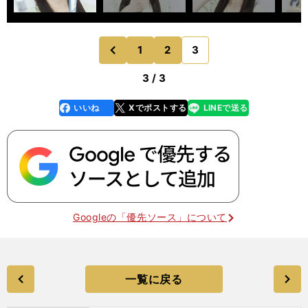
1
2
3
のページへ
前
3 / 3
いいね
Xでポストする
LINEで送る
line
faceboo
x
k
Googleの「優先ソース」について
一覧に戻る