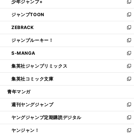
少年ジャンプ+
で
ド
ィ
い
新
開
ウ
ン
ウ
し
ジャンプTOON
く
で
ド
ィ
い
新
開
ウ
ン
ウ
し
ZEBRACK
く
で
ド
ィ
い
新
開
ウ
ン
ウ
し
ジャンプルーキー！
く
で
ド
ィ
い
新
開
ウ
ン
ウ
し
S-MANGA
く
で
ド
ィ
い
新
開
ウ
ン
ウ
し
集英社ジャンプリミックス
く
で
ド
ィ
い
新
開
ウ
ン
ウ
し
集英社コミック文庫
く
で
ド
ィ
い
新
開
ウ
ン
ウ
し
青年マンガ
く
で
ド
ィ
い
開
ウ
ン
ウ
週刊ヤングジャンプ
く
で
ド
ィ
新
開
ウ
ン
し
ヤングジャンプ定期購読デジタル
く
で
ド
い
新
開
ウ
ウ
し
ヤンジャン！
く
で
ィ
い
新