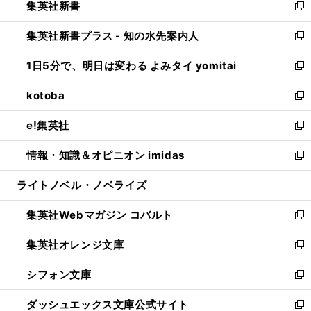
集英社新書
く
で
ィ
い
新
開
ン
ウ
し
集英社新書プラス - 知の水先案内人
く
ド
ィ
い
新
ウ
ン
ウ
し
1日5分で、明日は変わる よみタイ yomitai
で
ド
ィ
い
新
開
ウ
ン
ウ
し
kotoba
く
で
ド
ィ
い
新
開
ウ
ン
ウ
し
e!集英社
く
で
ド
ィ
い
新
開
ウ
ン
ウ
し
情報・知識＆オピニオン imidas
く
で
ド
ィ
い
新
開
ウ
ン
ウ
し
ライトノベル・ノベライズ
く
で
ド
ィ
い
開
ウ
ン
ウ
集英社Webマガジン コバルト
く
で
ド
ィ
新
開
ウ
ン
し
集英社オレンジ文庫
く
で
ド
い
新
開
ウ
ウ
し
シフォン文庫
く
で
ィ
い
新
開
ン
ウ
し
ダッシュエックス文庫公式サイト
く
ド
ィ
い
新