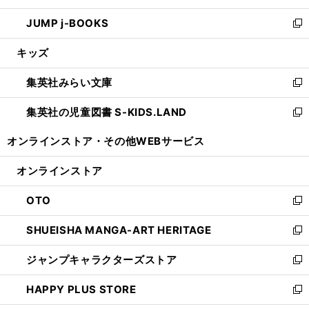
ウ
ン
ウ
し
JUMP j-BOOKS
で
ド
ィ
い
新
開
ウ
ン
ウ
し
キッズ
く
で
ド
ィ
い
開
ウ
ン
ウ
集英社みらい文庫
く
で
ド
ィ
新
開
ウ
ン
し
集英社の児童図書 S-KIDS.LAND
く
で
ド
い
新
開
ウ
ウ
し
オンラインストア・
その他WEBサービス
く
で
ィ
い
開
ン
ウ
オンラインストア
く
ド
ィ
ウ
ン
OTO
で
ド
新
開
ウ
し
SHUEISHA MANGA-ART HERITAGE
く
で
い
新
開
ウ
し
ジャンプキャラクターズストア
く
ィ
い
新
ン
ウ
し
HAPPY PLUS STORE
ド
ィ
い
新
ウ
ン
ウ
し