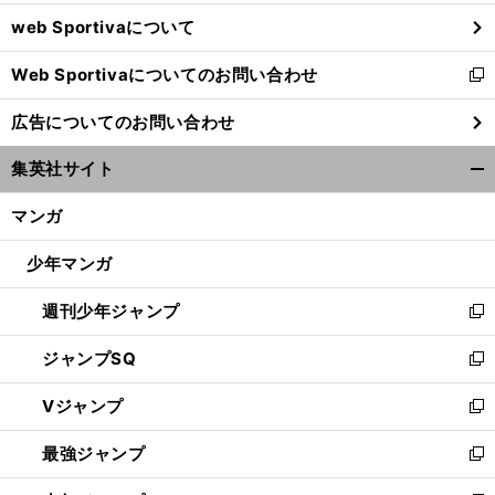
ウ
web Sportivaについて
で
開
Web Sportivaについてのお問い合わせ
く
新
し
広告についてのお問い合わせ
い
「
セ
％
」
2
】
ウ
よりパのほうが100
レベルが高い
元DeNA監督のラミレスが断言する理由【
021年人気記事
集英社サイト
ィ
開
ン
く/
マンガ
ド
閉
ウ
じ
少年マンガ
で
る
開
週刊少年ジャンプ
く
新
し
ジャンプSQ
い
新
ウ
し
Vジャンプ
ィ
い
新
ン
ウ
し
最強ジャンプ
ド
ィ
い
新
ウ
ン
ウ
し