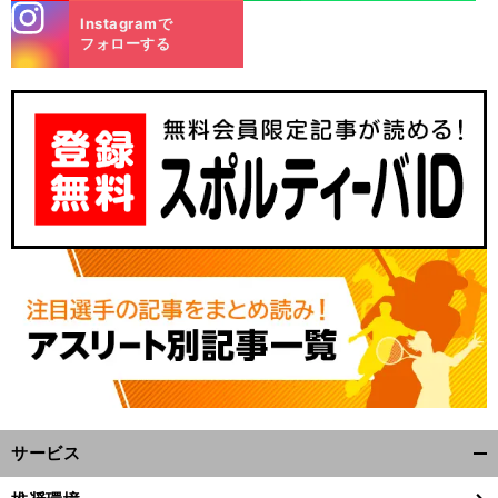
stagra
Instagramで
m
フォローする
サービス
開
く/