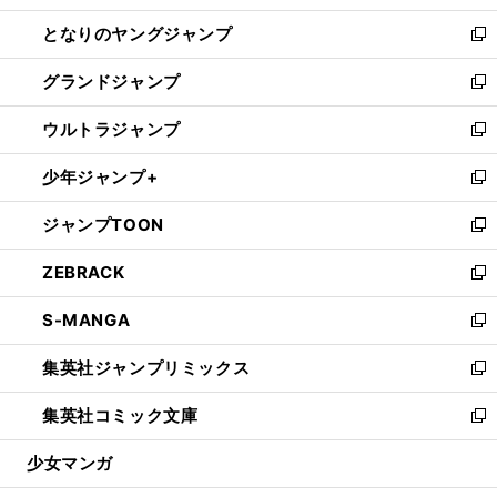
開
ン
ウ
し
となりのヤングジャンプ
く
ド
ィ
い
新
ウ
ン
ウ
し
グランドジャンプ
で
ド
ィ
い
新
開
ウ
ン
ウ
し
ウルトラジャンプ
く
で
ド
ィ
い
新
開
ウ
ン
ウ
し
少年ジャンプ+
く
で
ド
ィ
い
新
開
ウ
ン
ウ
し
ジャンプTOON
く
で
ド
ィ
い
新
開
ウ
ン
ウ
し
ZEBRACK
く
で
ド
ィ
い
新
開
ウ
ン
ウ
し
S-MANGA
く
で
ド
ィ
い
新
開
ウ
ン
ウ
し
集英社ジャンプリミックス
く
で
ド
ィ
い
新
開
ウ
ン
ウ
し
集英社コミック文庫
く
で
ド
ィ
い
新
開
ウ
ン
ウ
し
少女マンガ
く
で
ド
ィ
い
開
ウ
ン
ウ