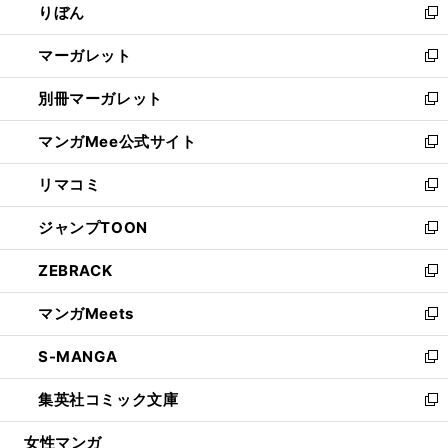
りぼん
く
で
ド
ィ
新
開
ウ
ン
し
マーガレット
く
で
ド
い
新
開
ウ
ウ
し
別冊マーガレット
く
で
ィ
い
新
開
ン
ウ
し
マンガMee公式サイト
く
ド
ィ
い
新
ウ
ン
ウ
し
リマコミ
で
ド
ィ
い
新
開
ウ
ン
ウ
し
ジャンプTOON
く
で
ド
ィ
い
新
開
ウ
ン
ウ
し
ZEBRACK
く
で
ド
ィ
い
新
開
ウ
ン
ウ
し
マンガMeets
く
で
ド
ィ
い
新
開
ウ
ン
ウ
し
S-MANGA
く
で
ド
ィ
い
新
開
ウ
ン
ウ
し
集英社コミック文庫
く
で
ド
ィ
い
新
開
ウ
ン
ウ
し
女性マンガ
く
で
ド
ィ
い