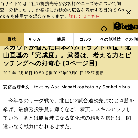
当サイトでは当社の提携先等がお客様のニーズ等について調
査・分析したり、お客様にお勧めの広告を表⽰する⽬的で Co
閉じ
okie を使⽤する場合があります。
詳しくはこちら
る
マイペ
web Sportiva (webスポルティーバ)
検索
メニュ
we
ー
野球の記事一覧
プロ野球
スカウトが悩んだ日本ハ
b
ジ
野球
サッカー
競馬
ゴルフ
その他球技
その他
ス
スカウトが悩んだ日本ハムドラフト８位・北
ポ
山亘基の「完成度」。武器は、考える力とピ
ル
ッチングへの好奇心 (3ページ目)
テ
ィ
2021年12月18日 10:50 公開
2022年03月01日 15:57 更新
ー
バ
安倍昌彦●文 text by Abe Masahiko
photo by Sankei Visual
今年春のリーグ戦で、北山は2試合連続完封など４勝を
挙げ、最優秀投手賞に輝くなど、着実にスキルアップし
ている。あとは勝負球になる変化球の精度を磨けば、間
違いなく戦力になれるはずだ。