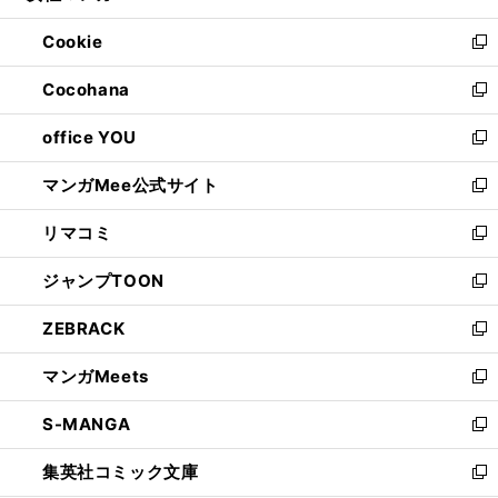
開
ウ
ン
ウ
Cookie
く
で
ド
ィ
新
開
ウ
ン
し
Cocohana
く
で
ド
い
新
開
ウ
ウ
し
office YOU
く
で
ィ
い
新
開
ン
ウ
し
マンガMee公式サイト
く
ド
ィ
い
新
ウ
ン
ウ
し
リマコミ
で
ド
ィ
い
新
開
ウ
ン
ウ
し
ジャンプTOON
く
で
ド
ィ
い
新
開
ウ
ン
ウ
し
ZEBRACK
く
で
ド
ィ
い
新
開
ウ
ン
ウ
し
マンガMeets
く
で
ド
ィ
い
新
開
ウ
ン
ウ
し
S-MANGA
く
で
ド
ィ
い
新
開
ウ
ン
ウ
し
集英社コミック文庫
く
で
ド
ィ
い
新
開
ウ
ン