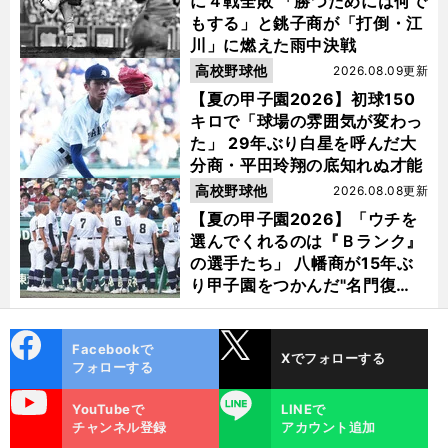
に４戦全敗 「勝つためには何で
もする」と銚子商が「打倒・江
川」に燃えた雨中決戦
高校野球他
2026.08.09更新
【夏の甲子園2026】初球150
キロで「球場の雰囲気が変わっ
た」 29年ぶり白星を呼んだ大
分商・平田玲翔の底知れぬ才能
高校野球他
2026.08.08更新
【夏の甲子園2026】「ウチを
選んでくれるのは『Ｂランク』
の選手たち」 八幡商が15年ぶ
り甲子園をつかんだ"名門復
活"の舞台裏
cebo
X
Facebookで
Xでフォローする
ok
フォローする
uTube
LINE
YouTubeで
LINEで
チャンネル登録
アカウント追加