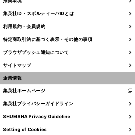
推奨環境
閉
じ
集英社ID・スポルティーバIDとは
る
利用規約・会員規約
特定商取引法に基づく表示・その他の事項
ブラウザプッシュ通知について
サイトマップ
企業情報
開
く/
集英社ホームページ
新
閉
し
じ
集英社プライバシーガイドライン
い
る
ウ
SHUEISHA Privacy Guideline
ィ
ン
Setting of Cookies
ド