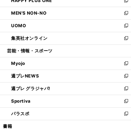
HAPPY PLUS ONE
く
で
ド
ィ
い
新
開
ウ
ン
ウ
し
MEN'S NON-NO
く
で
ド
ィ
い
新
開
ウ
ン
ウ
し
UOMO
く
で
ド
ィ
い
新
開
ウ
ン
ウ
し
集英社オンライン
く
で
ド
ィ
い
新
開
ウ
ン
ウ
し
芸能・情報・スポーツ
く
で
ド
ィ
い
開
ウ
ン
ウ
Myojo
く
で
ド
ィ
新
開
ウ
ン
し
週プレNEWS
く
で
ド
い
新
開
ウ
ウ
し
週プレ グラジャパ!
く
で
ィ
い
新
開
ン
ウ
し
Sportiva
く
ド
ィ
い
新
ウ
ン
ウ
し
パラスポ
で
ド
ィ
い
新
開
ウ
ン
ウ
し
書籍
く
で
ド
ィ
い