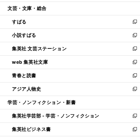
開
ウ
ン
ウ
文芸・文庫・総合
く
で
ド
ィ
開
ウ
ン
すばる
く
で
ド
新
開
ウ
し
小説すばる
く
で
い
新
開
ウ
し
集英社 文芸ステーション
く
ィ
い
新
ン
ウ
し
web 集英社文庫
ド
ィ
い
新
ウ
ン
ウ
し
青春と読書
で
ド
ィ
い
新
開
ウ
ン
ウ
し
アジア人物史
く
で
ド
ィ
い
新
開
ウ
ン
ウ
し
学芸・ノンフィクション・新書
く
で
ド
ィ
い
開
ウ
ン
ウ
集英社学芸部 - 学芸・ノンフィクション
く
で
ド
ィ
新
開
ウ
ン
し
集英社ビジネス書
く
で
ド
い
新
開
ウ
ウ
し