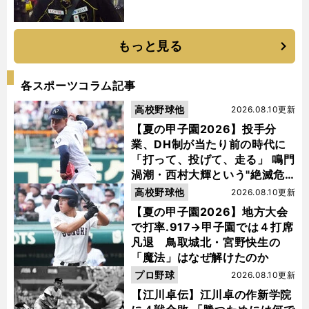
もっと見る
各スポーツコラム記事
高校野球他
2026.08.10更新
【夏の甲子園2026】投手分
業、DH制が当たり前の時代に
「打って、投げて、走る」 鳴門
渦潮・西村大輝という"絶滅危
惧種"
高校野球他
2026.08.10更新
【夏の甲子園2026】地方大会
で打率.917→甲子園では４打席
凡退 鳥取城北・宮野快生の
「魔法」はなぜ解けたのか
プロ野球
2026.08.10更新
【江川卓伝】江川卓の作新学院