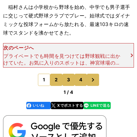
稲村さんは小学校から野球を始め、中学でも男子選手
に交じって硬式野球クラブでプレー。始球式ではダイナ
ミックな投球フォームから放たれる、最速103キロの速
球でスタンドを沸かせてきた。
次のページへ
プライベートでも時間を見つけては野球観戦に出か
けていた。お気に入りのスポットは、神宮球場の三
塁側スタンドだという。「ブルペン横の席が比較的
安く買えるので、よく座ります。ヤクルトの対戦チ
次
1
2
3
4
のページへ
ームのピッチャー
1 / 4
いいね
Xでポストする
LINEで送る
line
faceboo
x
k