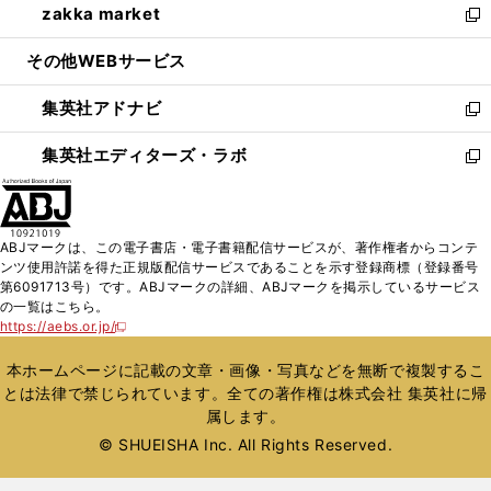
zakka market
く
で
ド
ィ
い
新
開
ウ
ン
ウ
し
その他WEBサービス
く
で
ド
ィ
い
開
ウ
ン
ウ
集英社アドナビ
く
で
ド
ィ
新
開
ウ
ン
し
集英社エディターズ・ラボ
く
で
ド
い
新
開
ウ
ウ
し
く
で
ィ
い
開
ン
ウ
ABJマークは、この電子書店・電子書籍配信サービスが、著作権者からコンテ
く
ド
ィ
ンツ使用許諾を得た正規版配信サービスであることを示す登録商標（登録番号
ウ
ン
第6091713号）です。ABJマークの詳細、ABJマークを掲示しているサービス
で
ド
の一覧はこちら。
開
ウ
https://aebs.or.jp/
新
く
で
し
い
開
本ホームページに記載の文章・画像・写真などを無断で複製するこ
ウ
く
とは法律で禁じられています。全ての著作権は株式会社 集英社に帰
ィ
属します。
ン
ド
© SHUEISHA Inc. All Rights Reserved.
ウ
で
開