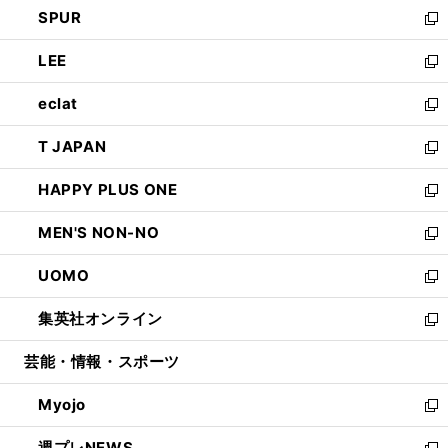
し
SPUR
で
ド
ィ
い
新
開
ウ
ン
ウ
し
LEE
く
で
ド
ィ
い
新
開
ウ
ン
ウ
し
eclat
く
で
ド
ィ
い
新
開
ウ
ン
ウ
し
T JAPAN
く
で
ド
ィ
い
新
開
ウ
ン
ウ
し
HAPPY PLUS ONE
く
で
ド
ィ
い
新
開
ウ
ン
ウ
し
MEN'S NON-NO
く
で
ド
ィ
い
新
開
ウ
ン
ウ
し
UOMO
く
で
ド
ィ
い
新
開
ウ
ン
ウ
し
集英社オンライン
く
で
ド
ィ
い
新
開
ウ
ン
ウ
し
芸能・情報・スポーツ
く
で
ド
ィ
い
開
ウ
ン
ウ
Myojo
く
で
ド
ィ
新
開
ウ
ン
し
週プレNEWS
く