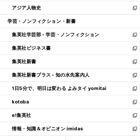
開
ウ
ン
ウ
し
アジア人物史
く
で
ド
ィ
い
新
開
ウ
ン
ウ
し
学芸・ノンフィクション・新書
く
で
ド
ィ
い
開
ウ
ン
ウ
集英社学芸部 - 学芸・ノンフィクション
く
で
ド
ィ
新
開
ウ
ン
し
集英社ビジネス書
く
で
ド
い
新
開
ウ
ウ
し
集英社新書
く
で
ィ
い
新
開
ン
ウ
し
集英社新書プラス - 知の水先案内人
く
ド
ィ
い
新
ウ
ン
ウ
し
1日5分で、明日は変わる よみタイ yomitai
で
ド
ィ
い
新
開
ウ
ン
ウ
し
kotoba
く
で
ド
ィ
い
新
開
ウ
ン
ウ
し
e!集英社
く
で
ド
ィ
い
新
開
ウ
ン
ウ
し
情報・知識＆オピニオン imidas
く
で
ド
ィ
い
新
開
ウ
ン
ウ
し