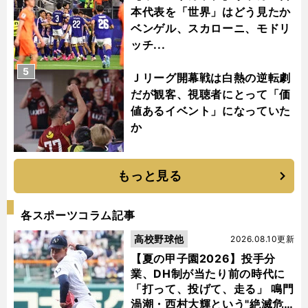
本代表を「世界」はどう見たか
ベンゲル、スカローニ、モドリ
ッチ...
5
Ｊリーグ開幕戦は白熱の逆転劇
だが観客、視聴者にとって「価
値あるイベント」になっていた
か
もっと見る
各スポーツコラム記事
高校野球他
2026.08.10更新
【夏の甲子園2026】投手分
業、DH制が当たり前の時代に
「打って、投げて、走る」 鳴門
渦潮・西村大輝という"絶滅危