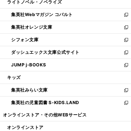
ライトノベル・ノベライズ
く
で
ド
ィ
い
開
ウ
ン
ウ
集英社Webマガジン コバルト
く
で
ド
ィ
新
開
ウ
ン
し
集英社オレンジ文庫
く
で
ド
い
新
開
ウ
ウ
し
シフォン文庫
く
で
ィ
い
新
開
ン
ウ
し
ダッシュエックス文庫公式サイト
く
ド
ィ
い
新
ウ
ン
ウ
し
JUMP j-BOOKS
で
ド
ィ
い
新
開
ウ
ン
ウ
し
キッズ
く
で
ド
ィ
い
開
ウ
ン
ウ
集英社みらい文庫
く
で
ド
ィ
新
開
ウ
ン
し
集英社の児童図書 S-KIDS.LAND
く
で
ド
い
新
開
ウ
ウ
し
オンラインストア・
その他WEBサービス
く
で
ィ
い
開
ン
ウ
オンラインストア
く
ド
ィ