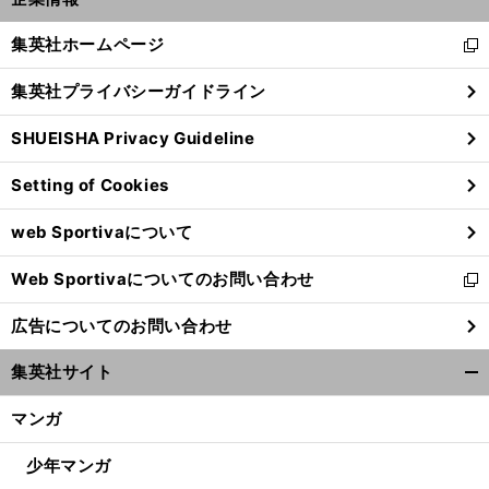
開
く/
集英社ホームページ
新
閉
し
じ
集英社プライバシーガイドライン
い
る
ウ
SHUEISHA Privacy Guideline
ィ
ン
Setting of Cookies
ド
ウ
web Sportivaについて
で
開
Web Sportivaについてのお問い合わせ
く
新
し
広告についてのお問い合わせ
い
ウ
集英社サイト
ィ
開
ン
く/
マンガ
ド
閉
ウ
じ
少年マンガ
で
る