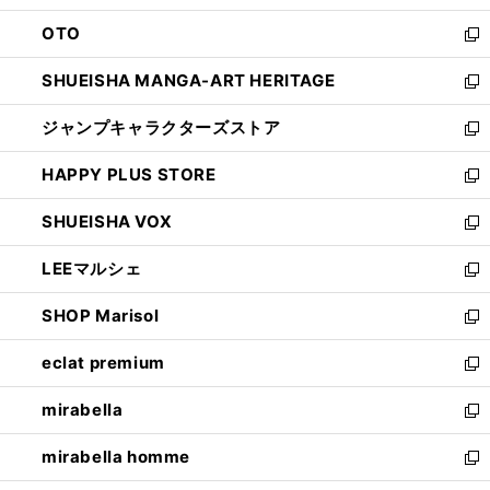
ウ
ン
OTO
で
ド
新
開
ウ
し
SHUEISHA MANGA-ART HERITAGE
く
で
い
新
開
ウ
し
ジャンプキャラクターズストア
く
ィ
い
新
ン
ウ
し
HAPPY PLUS STORE
ド
ィ
い
新
ウ
ン
ウ
し
SHUEISHA VOX
で
ド
ィ
い
新
開
ウ
ン
ウ
し
LEEマルシェ
く
で
ド
ィ
い
新
開
ウ
ン
ウ
し
SHOP Marisol
く
で
ド
ィ
い
新
開
ウ
ン
ウ
し
eclat premium
く
で
ド
ィ
い
新
開
ウ
ン
ウ
し
mirabella
く
で
ド
ィ
い
新
開
ウ
ン
ウ
し
mirabella homme
く
で
ド
ィ
い
新
開
ウ
ン
ウ
し