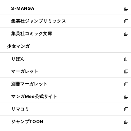
開
ウ
ン
ウ
し
S-MANGA
く
で
ド
ィ
い
新
開
ウ
ン
ウ
し
集英社ジャンプリミックス
く
で
ド
ィ
い
新
開
ウ
ン
ウ
し
集英社コミック文庫
く
で
ド
ィ
い
新
開
ウ
ン
ウ
し
少女マンガ
く
で
ド
ィ
い
開
ウ
ン
ウ
りぼん
く
で
ド
ィ
新
開
ウ
ン
し
マーガレット
く
で
ド
い
新
開
ウ
ウ
し
別冊マーガレット
く
で
ィ
い
新
開
ン
ウ
し
マンガMee公式サイト
く
ド
ィ
い
新
ウ
ン
ウ
し
リマコミ
で
ド
ィ
い
新
開
ウ
ン
ウ
し
ジャンプTOON
く
で
ド
ィ
い
新
開
ウ
ン
ウ
し