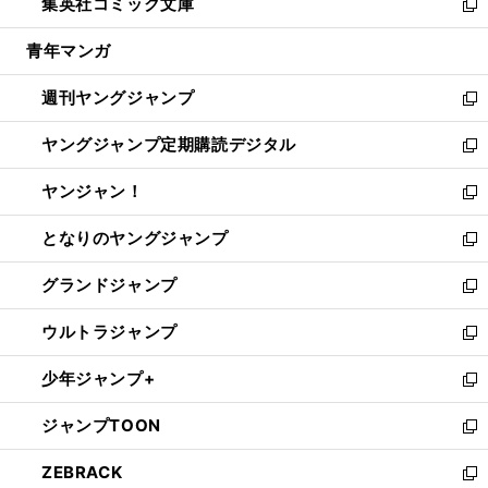
集英社コミック文庫
く
で
ド
ィ
い
新
開
ウ
ン
ウ
し
青年マンガ
く
で
ド
ィ
い
開
ウ
ン
ウ
週刊ヤングジャンプ
く
で
ド
ィ
新
開
ウ
ン
し
ヤングジャンプ定期購読デジタル
く
で
ド
い
新
開
ウ
ウ
し
ヤンジャン！
く
で
ィ
い
新
開
ン
ウ
し
となりのヤングジャンプ
く
ド
ィ
い
新
ウ
ン
ウ
し
グランドジャンプ
で
ド
ィ
い
新
開
ウ
ン
ウ
し
ウルトラジャンプ
く
で
ド
ィ
い
新
開
ウ
ン
ウ
し
少年ジャンプ+
く
で
ド
ィ
い
新
開
ウ
ン
ウ
し
ジャンプTOON
く
で
ド
ィ
い
新
開
ウ
ン
ウ
し
ZEBRACK
く
で
ド
ィ
い
新