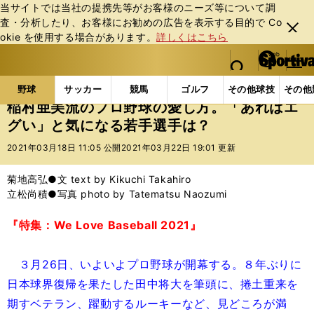
当サイトでは当社の提携先等がお客様のニーズ等について調
査・分析したり、お客様にお勧めの広告を表⽰する⽬的で Co
閉じ
okie を使⽤する場合があります。
詳しくはこちら
る
マイペ
web Sportiva (webスポルティーバ)
検索
メニュ
we
ー
野球の記事一覧
プロ野球
稲村亜美流のプロ野球の
b
ジ
野球
サッカー
競馬
ゴルフ
その他球技
その他
ス
稲村亜美流のプロ野球の愛し方。「あれはエ
ポ
グい」と気になる若手選手は？
ル
テ
2021年03月18日 11:05 公開
2021年03月22日 19:01 更新
ィ
ー
菊地高弘●文 text by Kikuchi Takahiro
バ
立松尚積●写真 photo by Tatematsu Naozumi
『特集：We Love Baseball 2021』
３月26日、いよいよプロ野球が開幕する。８年ぶりに
日本球界復帰を果たした田中将大を筆頭に、捲土重来を
期すベテラン、躍動するルーキーなど、見どころが満