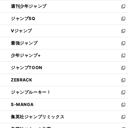
開
週刊少年ジャンプ
く
新
し
ジャンプSQ
い
新
ウ
し
Vジャンプ
ィ
い
新
ン
ウ
し
最強ジャンプ
ド
ィ
い
新
ウ
ン
ウ
し
少年ジャンプ+
で
ド
ィ
い
新
開
ウ
ン
ウ
し
ジャンプTOON
く
で
ド
ィ
い
新
開
ウ
ン
ウ
し
ZEBRACK
く
で
ド
ィ
い
新
開
ウ
ン
ウ
し
ジャンプルーキー！
く
で
ド
ィ
い
新
開
ウ
ン
ウ
し
S-MANGA
く
で
ド
ィ
い
新
開
ウ
ン
ウ
し
集英社ジャンプリミックス
く
で
ド
ィ
い
新
開
ウ
ン
ウ
し