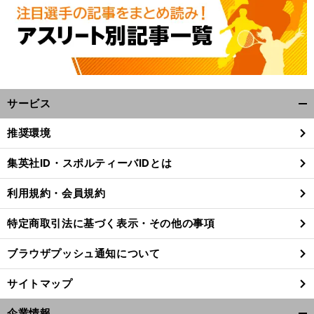
サービス
開
く/
推奨環境
閉
日
」
。
犬
」
じ
前
集英社ID・スポルティーバIDとは
へ
る
利用規約・会員規約
特定商取引法に基づく表示・その他の事項
ブラウザプッシュ通知について
サイトマップ
企業情報