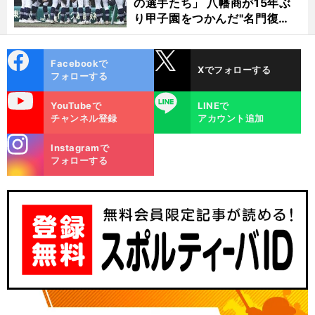
の選手たち」 八幡商が15年ぶ
り甲子園をつかんだ"名門復
活"の舞台裏
cebo
X
Facebookで
Xでフォローする
ok
フォローする
uTube
LINE
YouTubeで
LINEで
チャンネル登録
アカウント追加
stagra
Instagramで
m
フォローする