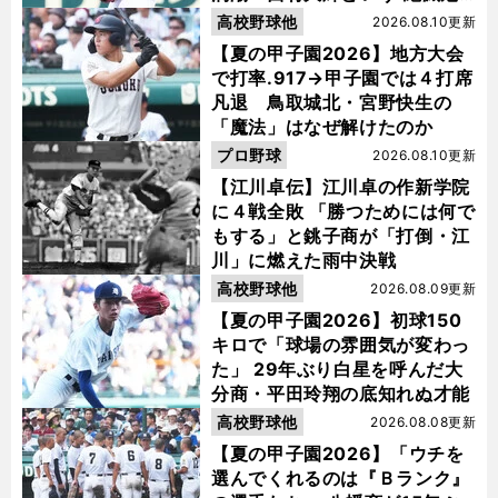
惧種"
高校野球他
2026.08.10更新
【夏の甲子園2026】地方大会
で打率.917→甲子園では４打席
凡退 鳥取城北・宮野快生の
「魔法」はなぜ解けたのか
プロ野球
2026.08.10更新
【江川卓伝】江川卓の作新学院
に４戦全敗 「勝つためには何で
もする」と銚子商が「打倒・江
川」に燃えた雨中決戦
高校野球他
2026.08.09更新
【夏の甲子園2026】初球150
キロで「球場の雰囲気が変わっ
た」 29年ぶり白星を呼んだ大
分商・平田玲翔の底知れぬ才能
高校野球他
2026.08.08更新
【夏の甲子園2026】「ウチを
選んでくれるのは『Ｂランク』