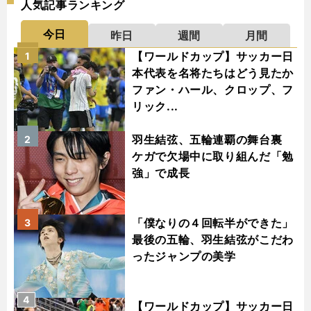
人気記事ランキング
今日
昨日
週間
月間
【ワールドカップ】サッカー日
1
本代表を名将たちはどう見たか
ファン・ハール、クロップ、フ
リック...
羽生結弦、五輪連覇の舞台裏
2
ケガで欠場中に取り組んだ「勉
強」で成長
「僕なりの４回転半ができた」
3
最後の五輪、羽生結弦がこだわ
ったジャンプの美学
4
【ワールドカップ】サッカー日