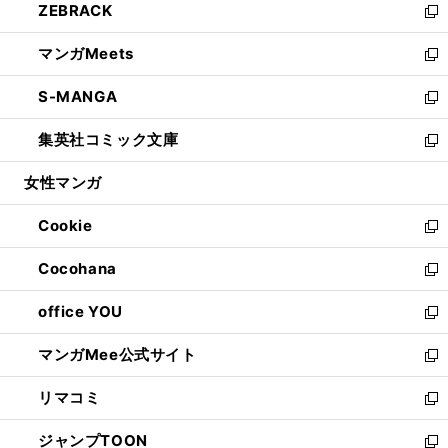
ZEBRACK
く
で
ド
ィ
い
新
開
ウ
ン
ウ
し
マンガMeets
く
で
ド
ィ
い
新
開
ウ
ン
ウ
し
S-MANGA
く
で
ド
ィ
い
新
開
ウ
ン
ウ
し
集英社コミック文庫
く
で
ド
ィ
い
新
開
ウ
ン
ウ
し
女性マンガ
く
で
ド
ィ
い
開
ウ
ン
ウ
Cookie
く
で
ド
ィ
新
開
ウ
ン
し
Cocohana
く
で
ド
い
新
開
ウ
ウ
し
office YOU
く
で
ィ
い
新
開
ン
ウ
し
マンガMee公式サイト
く
ド
ィ
い
新
ウ
ン
ウ
し
リマコミ
で
ド
ィ
い
新
開
ウ
ン
ウ
し
ジャンプTOON
く
で
ド
ィ
い
新