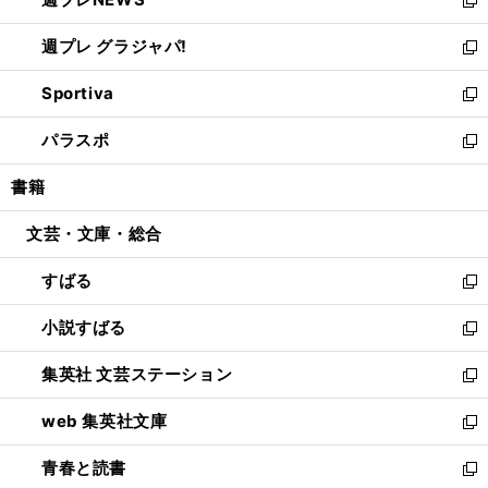
で
ド
い
新
開
ウ
ウ
し
週プレ グラジャパ!
く
で
ィ
い
新
開
ン
ウ
し
Sportiva
く
ド
ィ
い
新
ウ
ン
ウ
し
パラスポ
で
ド
ィ
い
新
開
ウ
ン
ウ
し
書籍
く
で
ド
ィ
い
開
ウ
ン
ウ
文芸・文庫・総合
く
で
ド
ィ
開
ウ
ン
すばる
く
で
ド
新
開
ウ
し
小説すばる
く
で
い
新
開
ウ
し
集英社 文芸ステーション
く
ィ
い
新
ン
ウ
し
web 集英社文庫
ド
ィ
い
新
ウ
ン
ウ
し
青春と読書
で
ド
ィ
い
新