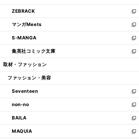
開
ウ
ン
ウ
し
ZEBRACK
く
で
ド
ィ
い
新
開
ウ
ン
ウ
し
マンガMeets
く
で
ド
ィ
い
新
開
ウ
ン
ウ
し
S-MANGA
く
で
ド
ィ
い
新
開
ウ
ン
ウ
し
集英社コミック文庫
く
で
ド
ィ
い
新
開
ウ
ン
ウ
し
取材・ファッション
く
で
ド
ィ
い
開
ウ
ン
ウ
ファッション・美容
く
で
ド
ィ
開
ウ
ン
Seventeen
く
で
ド
新
開
ウ
し
non-no
く
で
い
新
開
ウ
し
BAILA
く
ィ
い
新
ン
ウ
し
MAQUIA
ド
ィ
い
新
ウ
ン
ウ