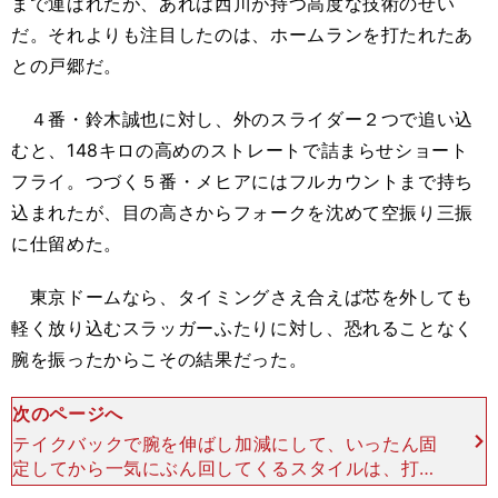
まで運ばれたが、あれは西川が持つ高度な技術のせい
だ。それよりも注目したのは、ホームランを打たれたあ
との戸郷だ。
４番・鈴木誠也に対し、外のスライダー２つで追い込
むと、148キロの高めのストレートで詰まらせショート
フライ。つづく５番・メヒアにはフルカウントまで持ち
込まれたが、目の高さからフォークを沈めて空振り三振
に仕留めた。
東京ドームなら、タイミングさえ合えば芯を外しても
軽く放り込むスラッガーふたりに対し、恐れることなく
腕を振ったからこその結果だった。
次のページへ
テイクバックで腕を伸ばし加減にして、いったん固
定してから一気にぶん回してくるスタイルは、打者
にとってはタイミングを取るのが難しく、とくに右