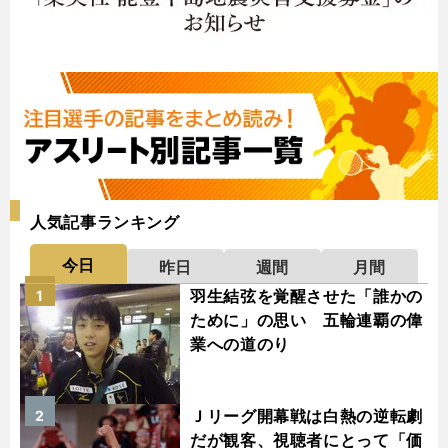
人気記事ランキング
今日
昨日
週間
月間
羽生結弦を覚醒させた「誰かの
1
ために」の思い 五輪連覇の偉
業への道のり
Ｊリーグ開幕戦は白熱の逆転劇
2
だが観客、視聴者にとって「価