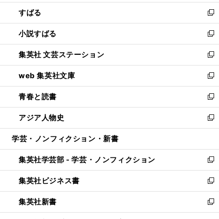
開
ウ
ン
すばる
く
で
ド
新
開
ウ
し
小説すばる
く
で
い
新
開
ウ
し
集英社 文芸ステーション
く
ィ
い
新
ン
ウ
し
web 集英社文庫
ド
ィ
い
新
ウ
ン
ウ
し
青春と読書
で
ド
ィ
い
新
開
ウ
ン
ウ
し
アジア人物史
く
で
ド
ィ
い
新
開
ウ
ン
ウ
し
学芸・ノンフィクション・新書
く
で
ド
ィ
い
開
ウ
ン
ウ
集英社学芸部 - 学芸・ノンフィクション
く
で
ド
ィ
新
開
ウ
ン
し
集英社ビジネス書
く
で
ド
い
新
開
ウ
ウ
し
集英社新書
く
で
ィ
い
新
開
ン
ウ
し