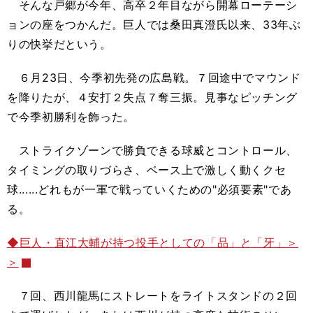
そんな戸郷が今年、高卒２年目ながら開幕ローテーシ
ョンの座をつかんだ。巨人では桑田真澄氏以来、33年ぶ
りの快挙だという。
６月23日、今季初先発の広島戦。７回途中でマウンド
を降りたが、４安打２失点７奪三振。見事なピッチング
で今季初勝利を飾った。
ストライクゾーンで勝負できる球威とコントロール、
タイミングの取りづらさ、ベース上で激しく動くクセ
球......どれもが一軍で戦っていくための"必須要素"であ
る。
◆
巨人・直江大輔が持つ投手としての「品」と「牙」＞
＞
７回、西川龍馬にストレートをライトスタンドの２回