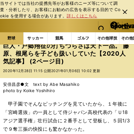
当サイトでは当社の提携先等がお客様のニーズ等について調
査・分析したり、お客様にお勧めの広告を表⽰する⽬的で Co
閉じ
okie を使⽤する場合があります。
詳しくはこちら
る
マイペ
web Sportiva (webスポルティーバ)
検索
メニュ
we
ー
野球の記事一覧
プロ野球
巨人・戸郷翔征の打ちづら
b
ジ
野球
サッカー
競馬
ゴルフ
その他球技
その他
ス
巨人・戸郷翔征の打ちづらさは天下一品。 藤
ポ
原、根尾らを子ども扱いしていた【2020人
ル
気記事】 (2ページ目)
テ
ィ
2020年12月28日 11:15 公開
2021年01月06日 10:02 更新
ー
バ
安倍昌彦●文 text by Abe Masahiko
photo by Koike Yoshihiro
甲子園でそんなピッチングを見ていたから、１年後に
「宮崎選抜」の一員として侍ジャパン高校代表の「Ｕ18
アジア選手権」壮行試合に２番手として登板し、５回1/3
で９奪三振の快投にも驚かなかった。