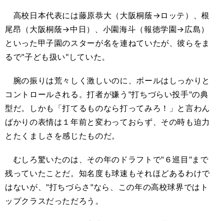
高校日本代表には藤原恭大（大阪桐蔭→ロッテ）、根
尾昂（大阪桐蔭→中日）、小園海斗（報徳学園→広島）
といった甲子園のスターが名を連ねていたが、彼らをま
るで"子ども扱い"していた。
腕の振りは荒々しく激しいのに、ボールはしっかりと
コントロールされる。打者が嫌う"打ちづらい投手"の典
型だ。しかも「打てるものなら打ってみろ！」と言わん
ばかりの表情は１年前と変わっておらず、その時も迫力
とたくましさを感じたものだ。
むしろ驚いたのは、その年のドラフトで"６巡目"まで
残っていたことだ。知名度も球速もそれほどあるわけで
はないが、"打ちづらさ"なら、この年の高校球界ではト
ップクラスだっただろう。