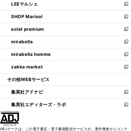
LEEマルシェ
く
で
ド
ィ
い
新
開
ウ
ン
ウ
し
SHOP Marisol
く
で
ド
ィ
い
新
開
ウ
ン
ウ
し
eclat premium
く
で
ド
ィ
い
新
開
ウ
ン
ウ
し
mirabella
く
で
ド
ィ
い
新
開
ウ
ン
ウ
し
mirabella homme
く
で
ド
ィ
い
新
開
ウ
ン
ウ
し
zakka market
く
で
ド
ィ
い
新
開
ウ
ン
ウ
し
その他WEBサービス
く
で
ド
ィ
い
開
ウ
ン
ウ
集英社アドナビ
く
で
ド
ィ
新
開
ウ
ン
し
集英社エディターズ・ラボ
く
で
ド
い
新
開
ウ
ウ
し
く
で
ィ
い
開
ン
ウ
ABJマークは、この電子書店・電子書籍配信サービスが、著作権者からコンテ
く
ド
ィ