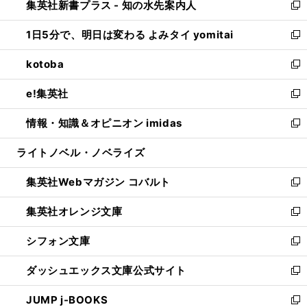
集英社新書プラス - 知の水先案内人
く
ド
ィ
い
新
ウ
ン
ウ
し
1日5分で、明日は変わる よみタイ yomitai
で
ド
ィ
い
新
開
ウ
ン
ウ
し
kotoba
く
で
ド
ィ
い
新
開
ウ
ン
ウ
し
e!集英社
く
で
ド
ィ
い
新
開
ウ
ン
ウ
し
情報・知識＆オピニオン imidas
く
で
ド
ィ
い
新
開
ウ
ン
ウ
し
ライトノベル・ノベライズ
く
で
ド
ィ
い
開
ウ
ン
ウ
集英社Webマガジン コバルト
く
で
ド
ィ
新
開
ウ
ン
し
集英社オレンジ文庫
く
で
ド
い
新
開
ウ
ウ
し
シフォン文庫
く
で
ィ
い
新
開
ン
ウ
し
ダッシュエックス文庫公式サイト
く
ド
ィ
い
新
ウ
ン
ウ
し
JUMP j-BOOKS
で
ド
ィ
い
新