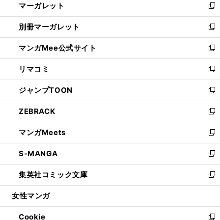
マーガレット
く
で
ド
い
新
開
ウ
ウ
し
別冊マーガレット
く
で
ィ
い
新
開
ン
ウ
し
マンガMee公式サイト
く
ド
ィ
い
新
ウ
ン
ウ
し
リマコミ
で
ド
ィ
い
新
開
ウ
ン
ウ
し
ジャンプTOON
く
で
ド
ィ
い
新
開
ウ
ン
ウ
し
ZEBRACK
く
で
ド
ィ
い
新
開
ウ
ン
ウ
し
マンガMeets
く
で
ド
ィ
い
新
開
ウ
ン
ウ
し
S-MANGA
く
で
ド
ィ
い
新
開
ウ
ン
ウ
し
集英社コミック文庫
く
で
ド
ィ
い
新
開
ウ
ン
ウ
し
女性マンガ
く
で
ド
ィ
い
開
ウ
ン
ウ
Cookie
く
で
ド
ィ
新