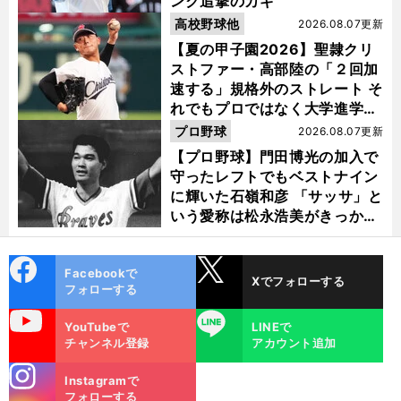
ンク追撃のカギ
高校野球他
2026.08.07更新
【夏の甲子園2026】聖隷クリ
ストファー・高部陸の「２回加
速する」規格外のストレート そ
れでもプロではなく大学進学を
選ぶ理由
プロ野球
2026.08.07更新
【プロ野球】門田博光の加入で
守ったレフトでもベストナイン
に輝いた石嶺和彦 「サッサ」と
いう愛称は松永浩美がきっか
け？
cebo
X
Facebookで
Xでフォローする
ok
フォローする
uTube
LINE
YouTubeで
LINEで
チャンネル登録
アカウント追加
stagra
Instagramで
m
フォローする