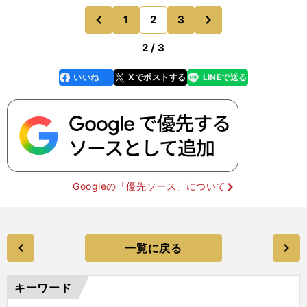
打者は抜けたら背後にボールがきそうで、踏み込む
次
1
2
3
のページへ
のページへ
のをためらってし
前
2 / 3
いいね
Xでポストする
LINEで送る
line
faceboo
x
k
Googleの「優先ソース」について
一覧に戻る
キーワード