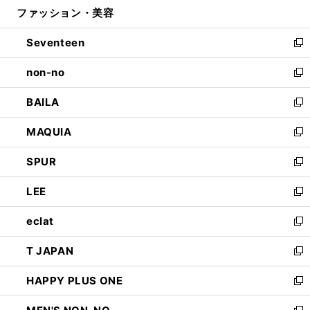
ファッション・美容
く
で
ド
ィ
開
ウ
ン
Seventeen
く
で
ド
新
開
ウ
し
non-no
く
で
い
新
開
ウ
し
BAILA
く
ィ
い
新
ン
ウ
し
MAQUIA
ド
ィ
い
新
ウ
ン
ウ
し
SPUR
で
ド
ィ
い
新
開
ウ
ン
ウ
し
LEE
く
で
ド
ィ
い
新
開
ウ
ン
ウ
し
eclat
く
で
ド
ィ
い
新
開
ウ
ン
ウ
し
T JAPAN
く
で
ド
ィ
い
新
開
ウ
ン
ウ
し
HAPPY PLUS ONE
く
で
ド
ィ
い
新
開
ウ
ン
ウ
し
く