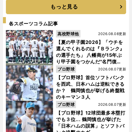
もっと見る
各スポーツコラム記事
高校野球他
2026.08.08更新
【夏の甲子園2026】「ウチを
選んでくれるのは『Ｂランク』
の選手たち」 八幡商が15年ぶ
り甲子園をつかんだ"名門復
活"の舞台裏
プロ野球
2026.08.07更新
【プロ野球】首位ソフトバンク
を西武、日本ハムは逆転できる
か？ 鶴岡慎也が挙げる終盤戦
のキーマン３人
プロ野球
2026.08.07更新
【プロ野球】12球団最多本塁打
でも３位... 鶴岡慎也が挙げた
「日本ハムの誤算」とソフトバ