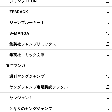
ジャンプTOON
く
で
ド
ィ
い
新
開
ウ
ン
ウ
し
ZEBRACK
く
で
ド
ィ
い
新
開
ウ
ン
ウ
し
ジャンプルーキー！
く
で
ド
ィ
い
新
開
ウ
ン
ウ
し
S-MANGA
く
で
ド
ィ
い
新
開
ウ
ン
ウ
し
集英社ジャンプリミックス
く
で
ド
ィ
い
新
開
ウ
ン
ウ
し
集英社コミック文庫
く
で
ド
ィ
い
新
開
ウ
ン
ウ
し
青年マンガ
く
で
ド
ィ
い
開
ウ
ン
ウ
週刊ヤングジャンプ
く
で
ド
ィ
新
開
ウ
ン
し
ヤングジャンプ定期購読デジタル
く
で
ド
い
新
開
ウ
ウ
し
ヤンジャン！
く
で
ィ
い
新
開
ン
ウ
し
となりのヤングジャンプ
く
ド
ィ
い
新