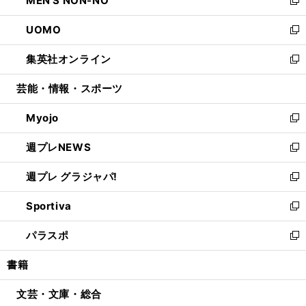
MEN'S NON-NO
で
ド
ィ
い
新
開
ウ
ン
ウ
し
UOMO
く
で
ド
ィ
い
新
開
ウ
ン
ウ
し
集英社オンライン
く
で
ド
ィ
い
新
開
ウ
ン
ウ
し
芸能・情報・スポーツ
く
で
ド
ィ
い
開
ウ
ン
ウ
Myojo
く
で
ド
ィ
新
開
ウ
ン
し
週プレNEWS
く
で
ド
い
新
開
ウ
ウ
し
週プレ グラジャパ!
く
で
ィ
い
新
開
ン
ウ
し
Sportiva
く
ド
ィ
い
新
ウ
ン
ウ
し
パラスポ
で
ド
ィ
い
新
開
ウ
ン
ウ
し
書籍
く
で
ド
ィ
い
開
ウ
ン
ウ
文芸・文庫・総合
く
で
ド
ィ