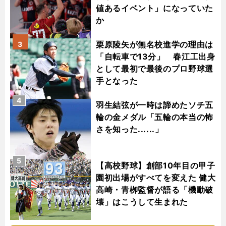
値あるイベント」になっていた
か
栗原陵矢が無名校進学の理由は
3
「自転車で13分」 春江工出身
として最初で最後のプロ野球選
手となった
4
羽生結弦が一時は諦めたソチ五
輪の金メダル「五輪の本当の怖
さを知った......」
5
【高校野球】創部10年目の甲子
園初出場がすべてを変えた 健大
高崎・青栁監督が語る「機動破
壊」はこうして生まれた