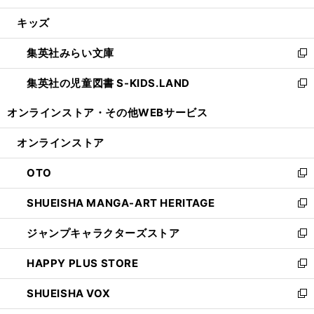
開
ウ
ン
ウ
し
キッズ
く
で
ド
ィ
い
開
ウ
ン
ウ
集英社みらい文庫
く
で
ド
ィ
新
開
ウ
ン
し
集英社の児童図書 S-KIDS.LAND
く
で
ド
い
新
開
ウ
ウ
し
オンラインストア・
その他WEBサービス
く
で
ィ
い
開
ン
ウ
オンラインストア
く
ド
ィ
ウ
ン
OTO
で
ド
新
開
ウ
し
SHUEISHA MANGA-ART HERITAGE
く
で
い
新
開
ウ
し
ジャンプキャラクターズストア
く
ィ
い
新
ン
ウ
し
HAPPY PLUS STORE
ド
ィ
い
新
ウ
ン
ウ
し
SHUEISHA VOX
で
ド
ィ
い
新
開
ウ
ン
ウ
し