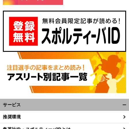
サービス
開
く/
推奨環境
閉
じ