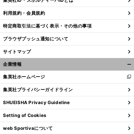
集英社ID・スポルティーバIDとは
る
利用規約・会員規約
特定商取引法に基づく表示・その他の事項
前
へ
ブラウザプッシュ通知について
サイトマップ
企業情報
開
く/
集英社ホームページ
新
閉
し
じ
集英社プライバシーガイドライン
い
る
ウ
SHUEISHA Privacy Guideline
ィ
ン
Setting of Cookies
ド
ウ
web Sportivaについて
で