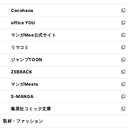
開
ウ
ン
し
Cocohana
く
で
ド
い
新
開
ウ
ウ
し
office YOU
く
で
ィ
い
新
開
ン
ウ
し
マンガMee公式サイト
く
ド
ィ
い
新
ウ
ン
ウ
し
リマコミ
で
ド
ィ
い
新
開
ウ
ン
ウ
し
ジャンプTOON
く
で
ド
ィ
い
新
開
ウ
ン
ウ
し
ZEBRACK
く
で
ド
ィ
い
新
開
ウ
ン
ウ
し
マンガMeets
く
で
ド
ィ
い
新
開
ウ
ン
ウ
し
S-MANGA
く
で
ド
ィ
い
新
開
ウ
ン
ウ
し
集英社コミック文庫
く
で
ド
ィ
い
新
開
ウ
ン
ウ
し
取材・ファッション
く
で
ド
ィ
い
開
ウ
ン
ウ