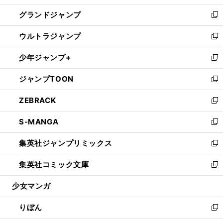
ウ
ン
ウ
し
グランドジャンプ
で
ド
ィ
い
新
開
ウ
ン
ウ
し
ウルトラジャンプ
く
で
ド
ィ
い
新
開
ウ
ン
ウ
し
少年ジャンプ+
く
で
ド
ィ
い
新
開
ウ
ン
ウ
し
ジャンプTOON
く
で
ド
ィ
い
新
開
ウ
ン
ウ
し
ZEBRACK
く
で
ド
ィ
い
新
開
ウ
ン
ウ
し
S-MANGA
く
で
ド
ィ
い
新
開
ウ
ン
ウ
し
集英社ジャンプリミックス
く
で
ド
ィ
い
新
開
ウ
ン
ウ
し
集英社コミック文庫
く
で
ド
ィ
い
新
開
ウ
ン
ウ
し
少女マンガ
く
で
ド
ィ
い
開
ウ
ン
ウ
りぼん
く
で
ド
ィ
新
開
ウ
ン
し