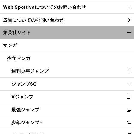
開
Web Sportivaについてのお問い合わせ
く
新
し
広告についてのお問い合わせ
い
ウ
集英社サイト
ィ
開
ン
く/
マンガ
ド
閉
ウ
じ
少年マンガ
で
る
開
週刊少年ジャンプ
く
新
し
ジャンプSQ
い
新
ウ
し
Vジャンプ
ィ
い
新
ン
ウ
し
最強ジャンプ
ド
ィ
い
新
ウ
ン
ウ
し
少年ジャンプ+
で
ド
ィ
い
新
開
ウ
ン
ウ
し