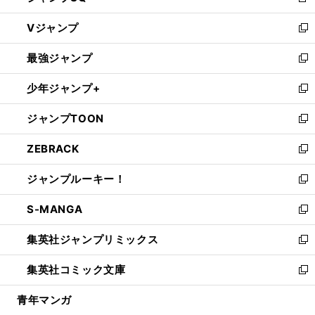
新
ウ
し
Vジャンプ
ィ
い
新
ン
ウ
し
最強ジャンプ
ド
ィ
い
新
ウ
ン
ウ
し
少年ジャンプ+
で
ド
ィ
い
新
開
ウ
ン
ウ
し
ジャンプTOON
く
で
ド
ィ
い
新
開
ウ
ン
ウ
し
ZEBRACK
く
で
ド
ィ
い
新
開
ウ
ン
ウ
し
ジャンプルーキー！
く
で
ド
ィ
い
新
開
ウ
ン
ウ
し
S-MANGA
く
で
ド
ィ
い
新
開
ウ
ン
ウ
し
集英社ジャンプリミックス
く
で
ド
ィ
い
新
開
ウ
ン
ウ
し
集英社コミック文庫
く
で
ド
ィ
い
新
開
ウ
ン
ウ
し
青年マンガ
く
で
ド
ィ
い
開