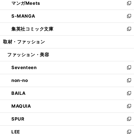
マンガMeets
く
で
ド
ィ
い
新
開
ウ
ン
ウ
し
S-MANGA
く
で
ド
ィ
い
新
開
ウ
ン
ウ
し
集英社コミック文庫
く
で
ド
ィ
い
新
開
ウ
ン
ウ
し
取材・ファッション
く
で
ド
ィ
い
開
ウ
ン
ウ
ファッション・美容
く
で
ド
ィ
開
ウ
ン
Seventeen
く
で
ド
新
開
ウ
し
non-no
く
で
い
新
開
ウ
し
BAILA
く
ィ
い
新
ン
ウ
し
MAQUIA
ド
ィ
い
新
ウ
ン
ウ
し
SPUR
で
ド
ィ
い
新
開
ウ
ン
ウ
し
LEE
く
で
ド
ィ
い
新