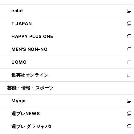
開
ウ
ン
ウ
し
eclat
く
で
ド
ィ
い
新
開
ウ
ン
ウ
し
T JAPAN
く
で
ド
ィ
い
新
開
ウ
ン
ウ
し
HAPPY PLUS ONE
く
で
ド
ィ
い
新
開
ウ
ン
ウ
し
MEN'S NON-NO
く
で
ド
ィ
い
新
開
ウ
ン
ウ
し
UOMO
く
で
ド
ィ
い
新
開
ウ
ン
ウ
し
集英社オンライン
く
で
ド
ィ
い
新
開
ウ
ン
ウ
し
芸能・情報・スポーツ
く
で
ド
ィ
い
開
ウ
ン
ウ
Myojo
く
で
ド
ィ
新
開
ウ
ン
し
週プレNEWS
く
で
ド
い
新
開
ウ
ウ
し
週プレ グラジャパ!
く
で
ィ
い
新
開
ン
ウ
し