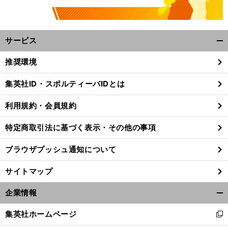
サービス
開
く/
推奨環境
閉
じ
集英社ID・スポルティーバIDとは
る
前
へ
利用規約・会員規約
特定商取引法に基づく表示・その他の事項
ブラウザプッシュ通知について
サイトマップ
企業情報
開
く/
集英社ホームページ
新
閉
し