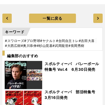
一覧に戻る
キーワード
#スワローズ
#プロ野球
#ヤクルト
#合同自主トレ
#吉田大喜
#大西広樹
#奥川恭伸
#杉山晃基
#武岡龍世
#長岡秀樹
編集部のおすすめ
スポルティーバ バレーボール
特集号 Vol.4 6月30日発売
スポルティーバ 部活特集号
3月16日発売