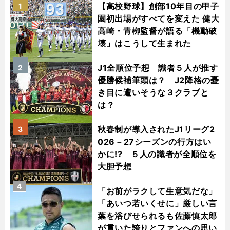
【高校野球】創部10年目の甲子
1
園初出場がすべてを変えた 健大
高崎・青栁監督が語る「機動破
壊」はこうして生まれた
J1全順位予想 識者５人が推す
2
優勝候補筆頭は？ J2降格の憂
き目に遭いそうな３クラブと
は？
秋春制が導入されたJ1リーグ2
3
026－27シーズンの行方はい
かに!? ５人の識者が全順位を
大胆予想
4
「お前がラクして生意気だな」
「あいつ若いくせに」厳しい言
葉を浴びせられるも佐藤慎太郎
が貫いた誇りとファンへの思い