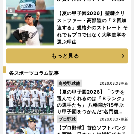
5
【夏の甲子園2026】聖隷クリ
ストファー・高部陸の「２回加
速する」規格外のストレート そ
れでもプロではなく大学進学を
選ぶ理由
もっと見る
各スポーツコラム記事
高校野球他
2026.08.08更新
【夏の甲子園2026】「ウチを
選んでくれるのは『Ｂランク』
の選手たち」 八幡商が15年ぶ
り甲子園をつかんだ"名門復
活"の舞台裏
プロ野球
2026.08.07更新
【プロ野球】首位ソフトバンク