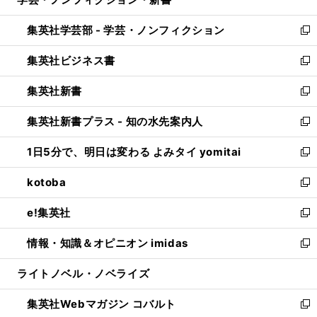
ド
ィ
い
開
ウ
ン
ウ
集英社学芸部 - 学芸・ノンフィクション
く
で
ド
ィ
新
開
ウ
ン
し
集英社ビジネス書
く
で
ド
い
新
開
ウ
ウ
し
集英社新書
く
で
ィ
い
新
開
ン
ウ
し
集英社新書プラス - 知の水先案内人
く
ド
ィ
い
新
ウ
ン
ウ
し
1日5分で、明日は変わる よみタイ yomitai
で
ド
ィ
い
新
開
ウ
ン
ウ
し
kotoba
く
で
ド
ィ
い
新
開
ウ
ン
ウ
し
e!集英社
く
で
ド
ィ
い
新
開
ウ
ン
ウ
し
情報・知識＆オピニオン imidas
く
で
ド
ィ
い
新
開
ウ
ン
ウ
し
ライトノベル・ノベライズ
く
で
ド
ィ
い
開
ウ
ン
ウ
集英社Webマガジン コバルト
く
で
ド
ィ
新