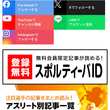
cebo
X
Facebookで
Xでフォローする
ok
フォローする
uTube
LINE
YouTubeで
LINEで
チャンネル登録
アカウント追加
stagra
Instagramで
m
フォローする