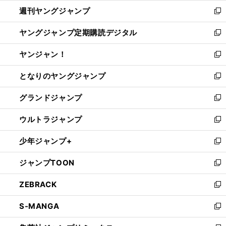
ウ
ン
ウ
週刊ヤングジャンプ
く
で
ド
ィ
新
開
ウ
ン
し
ヤングジャンプ定期購読デジタル
く
で
ド
い
新
開
ウ
ウ
し
ヤンジャン！
く
で
ィ
い
新
開
ン
ウ
し
となりのヤングジャンプ
く
ド
ィ
い
新
ウ
ン
ウ
し
グランドジャンプ
で
ド
ィ
い
新
開
ウ
ン
ウ
し
ウルトラジャンプ
く
で
ド
ィ
い
新
開
ウ
ン
ウ
し
少年ジャンプ+
く
で
ド
ィ
い
新
開
ウ
ン
ウ
し
ジャンプTOON
く
で
ド
ィ
い
新
開
ウ
ン
ウ
し
ZEBRACK
く
で
ド
ィ
い
新
開
ウ
ン
ウ
し
S-MANGA
く
で
ド
ィ
い
新
開
ウ
ン
ウ
し