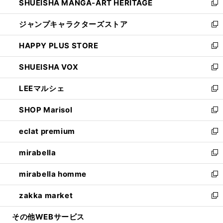
SHUEISHA MANGA-ART HERITAGE
く
で
い
新
開
ウ
し
ジャンプキャラクターズストア
く
ィ
い
新
ン
ウ
し
HAPPY PLUS STORE
ド
ィ
い
新
ウ
ン
ウ
し
SHUEISHA VOX
で
ド
ィ
い
新
開
ウ
ン
ウ
し
LEEマルシェ
く
で
ド
ィ
い
新
開
ウ
ン
ウ
し
SHOP Marisol
く
で
ド
ィ
い
新
開
ウ
ン
ウ
し
eclat premium
く
で
ド
ィ
い
新
開
ウ
ン
ウ
し
mirabella
く
で
ド
ィ
い
新
開
ウ
ン
ウ
し
mirabella homme
く
で
ド
ィ
い
新
開
ウ
ン
ウ
し
zakka market
く
で
ド
ィ
い
新
開
ウ
ン
ウ
し
その他WEBサービス
く
で
ド
ィ
い