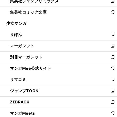
集英社ジャンプリミックス
く
で
ド
ィ
い
新
開
ウ
ン
ウ
し
集英社コミック文庫
く
で
ド
ィ
い
新
開
ウ
ン
ウ
し
少女マンガ
く
で
ド
ィ
い
開
ウ
ン
ウ
りぼん
く
で
ド
ィ
新
開
ウ
ン
し
マーガレット
く
で
ド
い
新
開
ウ
ウ
し
別冊マーガレット
く
で
ィ
い
新
開
ン
ウ
し
マンガMee公式サイト
く
ド
ィ
い
新
ウ
ン
ウ
し
リマコミ
で
ド
ィ
い
新
開
ウ
ン
ウ
し
ジャンプTOON
く
で
ド
ィ
い
新
開
ウ
ン
ウ
し
ZEBRACK
く
で
ド
ィ
い
新
開
ウ
ン
ウ
し
マンガMeets
く
で
ド
ィ
い
新