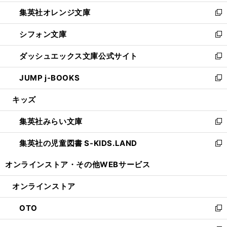
開
ウ
ン
し
集英社オレンジ文庫
く
で
ド
い
新
開
ウ
ウ
し
シフォン文庫
く
で
ィ
い
新
開
ン
ウ
し
ダッシュエックス文庫公式サイト
く
ド
ィ
い
新
ウ
ン
ウ
し
JUMP j-BOOKS
で
ド
ィ
い
新
開
ウ
ン
ウ
し
キッズ
く
で
ド
ィ
い
開
ウ
ン
ウ
集英社みらい文庫
く
で
ド
ィ
新
開
ウ
ン
し
集英社の児童図書 S-KIDS.LAND
く
で
ド
い
新
開
ウ
ウ
し
オンラインストア・
その他WEBサービス
く
で
ィ
い
開
ン
ウ
オンラインストア
く
ド
ィ
ウ
ン
OTO
で
ド
新
開
ウ
し