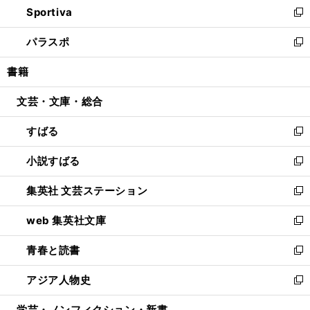
Sportiva
く
ド
ィ
い
新
ウ
ン
ウ
し
パラスポ
で
ド
ィ
い
新
開
ウ
ン
ウ
し
書籍
く
で
ド
ィ
い
開
ウ
ン
ウ
文芸・文庫・総合
く
で
ド
ィ
開
ウ
ン
すばる
く
で
ド
新
開
ウ
し
小説すばる
く
で
い
新
開
ウ
し
集英社 文芸ステーション
く
ィ
い
新
ン
ウ
し
web 集英社文庫
ド
ィ
い
新
ウ
ン
ウ
し
青春と読書
で
ド
ィ
い
新
開
ウ
ン
ウ
し
アジア人物史
く
で
ド
ィ
い
新
開
ウ
ン
ウ
し
学芸・ノンフィクション・新書
く
で