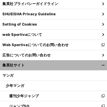
じ
集英社プライバシーガイドライン
い
る
ウ
SHUEISHA Privacy Guideline
ィ
ン
Setting of Cookies
ド
ウ
web Sportivaについて
で
開
Web Sportivaについてのお問い合わせ
く
新
し
広告についてのお問い合わせ
い
ウ
集英社サイト
ィ
開
ン
く/
マンガ
ド
閉
ウ
じ
少年マンガ
で
る
開
週刊少年ジャンプ
く
新
し
ジャンプSQ
い