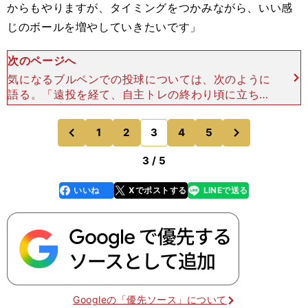
からもやりますが、タイミングをつかみながら、いい感
じのボールを増やしていきたいです」
次のページへ
気になるブルペンでの投球については、次のように
語る。「遠投を経て、自主トレの終わり頃に立ち投
げでもいいので、マウンドの傾斜を使って投げたい
と思っています。（ブルペンに入った）３人は大学
次
1
2
3
4
5
のページへ
のページへ
生ですので、焦ら
前
3 / 5
いいね
Xでポストする
LINEで送る
line
faceboo
x
k
Googleの「優先ソース」について