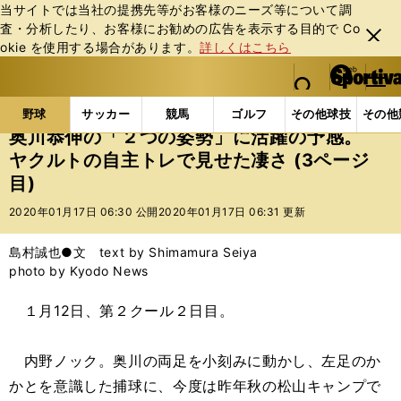
当サイトでは当社の提携先等がお客様のニーズ等について調
査・分析したり、お客様にお勧めの広告を表⽰する⽬的で Co
閉じ
okie を使⽤する場合があります。
詳しくはこちら
る
マイペ
web Sportiva (webスポルティーバ)
検索
メニュ
we
ー
野球の記事一覧
プロ野球
奥川恭伸の「２つの姿勢
b
ジ
野球
サッカー
競馬
ゴルフ
その他球技
その他
ス
奥川恭伸の「２つの姿勢」に活躍の予感。
ポ
ヤクルトの自主トレで見せた凄さ (3ページ
ル
目)
テ
ィ
2020年01月17日 06:30 公開
2020年01月17日 06:31 更新
ー
バ
島村誠也●文 text by Shimamura Seiya
photo by Kyodo News
１月12日、第２クール２日目。
内野ノック。奥川の両足を小刻みに動かし、左足のか
かとを意識した捕球に、今度は昨年秋の松山キャンプで