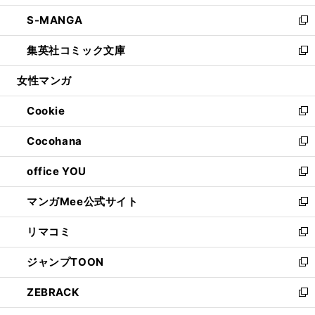
開
ウ
ン
ウ
し
S-MANGA
く
で
ド
ィ
い
新
開
ウ
ン
ウ
し
集英社コミック文庫
く
で
ド
ィ
い
新
開
ウ
ン
ウ
し
女性マンガ
く
で
ド
ィ
い
開
ウ
ン
ウ
Cookie
く
で
ド
ィ
新
開
ウ
ン
し
Cocohana
く
で
ド
い
新
開
ウ
ウ
し
office YOU
く
で
ィ
い
新
開
ン
ウ
し
マンガMee公式サイト
く
ド
ィ
い
新
ウ
ン
ウ
し
リマコミ
で
ド
ィ
い
新
開
ウ
ン
ウ
し
ジャンプTOON
く
で
ド
ィ
い
新
開
ウ
ン
ウ
し
ZEBRACK
く
で
ド
ィ
い
新
開
ウ
ン
ウ
し