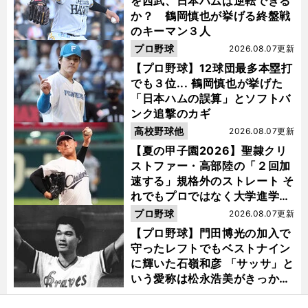
を西武、日本ハムは逆転できる
か？ 鶴岡慎也が挙げる終盤戦
のキーマン３人
プロ野球
2026.08.07更新
【プロ野球】12球団最多本塁打
でも３位... 鶴岡慎也が挙げた
「日本ハムの誤算」とソフトバ
ンク追撃のカギ
高校野球他
2026.08.07更新
【夏の甲子園2026】聖隷クリ
ストファー・高部陸の「２回加
速する」規格外のストレート そ
れでもプロではなく大学進学を
選ぶ理由
プロ野球
2026.08.07更新
【プロ野球】門田博光の加入で
守ったレフトでもベストナイン
に輝いた石嶺和彦 「サッサ」と
いう愛称は松永浩美がきっか
け？