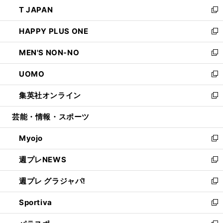
ウ
し
T JAPAN
く
で
ド
ィ
い
新
開
ウ
ン
ウ
し
HAPPY PLUS ONE
く
で
ド
ィ
い
新
開
ウ
ン
ウ
し
MEN'S NON-NO
く
で
ド
ィ
い
新
開
ウ
ン
ウ
し
UOMO
く
で
ド
ィ
い
新
開
ウ
ン
ウ
し
集英社オンライン
く
で
ド
ィ
い
新
開
ウ
ン
ウ
し
芸能・情報・スポーツ
く
で
ド
ィ
い
開
ウ
ン
ウ
Myojo
く
で
ド
ィ
新
開
ウ
ン
し
週プレNEWS
く
で
ド
い
新
開
ウ
ウ
し
週プレ グラジャパ!
く
で
ィ
い
新
開
ン
ウ
し
Sportiva
く
ド
ィ
い
新
ウ
ン
ウ
し