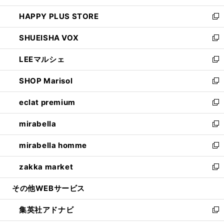
ン
ウ
し
HAPPY PLUS STORE
ド
ィ
い
新
ウ
ン
ウ
し
SHUEISHA VOX
で
ド
ィ
い
新
開
ウ
ン
ウ
し
LEEマルシェ
く
で
ド
ィ
い
新
開
ウ
ン
ウ
し
SHOP Marisol
く
で
ド
ィ
い
新
開
ウ
ン
ウ
し
eclat premium
く
で
ド
ィ
い
新
開
ウ
ン
ウ
し
mirabella
く
で
ド
ィ
い
新
開
ウ
ン
ウ
し
mirabella homme
く
で
ド
ィ
い
新
開
ウ
ン
ウ
し
zakka market
く
で
ド
ィ
い
新
開
ウ
ン
ウ
し
その他WEBサービス
く
で
ド
ィ
い
開
ウ
ン
ウ
集英社アドナビ
く
で
ド
ィ
新
開
ウ
ン
し