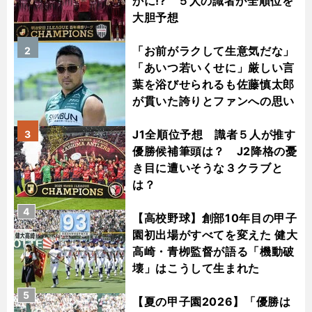
かに!? ５人の識者が全順位を
大胆予想
「お前がラクして生意気だな」
2
「あいつ若いくせに」厳しい言
葉を浴びせられるも佐藤慎太郎
が貫いた誇りとファンへの思い
J1全順位予想 識者５人が推す
3
優勝候補筆頭は？ J2降格の憂
き目に遭いそうな３クラブと
は？
4
【高校野球】創部10年目の甲子
園初出場がすべてを変えた 健大
高崎・青栁監督が語る「機動破
壊」はこうして生まれた
5
【夏の甲子園2026】「優勝は