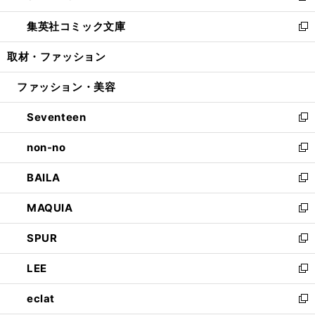
開
ウ
ン
ウ
し
集英社コミック文庫
く
で
ド
ィ
い
新
開
ウ
ン
ウ
し
取材・ファッション
く
で
ド
ィ
い
開
ウ
ン
ウ
ファッション・美容
く
で
ド
ィ
開
ウ
ン
Seventeen
く
で
ド
新
開
ウ
し
non-no
く
で
い
新
開
ウ
し
BAILA
く
ィ
い
新
ン
ウ
し
MAQUIA
ド
ィ
い
新
ウ
ン
ウ
し
SPUR
で
ド
ィ
い
新
開
ウ
ン
ウ
し
LEE
く
で
ド
ィ
い
新
開
ウ
ン
ウ
し
eclat
く
で
ド
ィ
い
新
開
ウ
ン