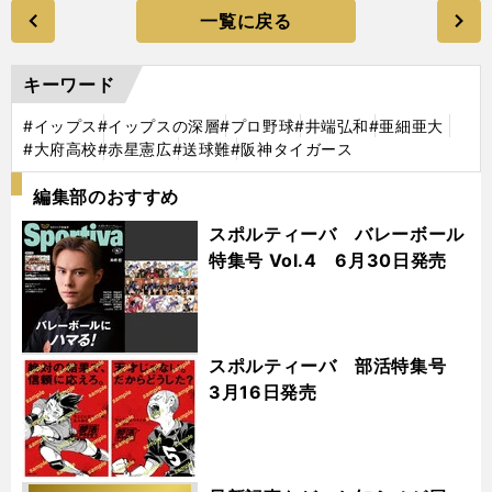
一覧に戻る
キーワード
#イップス
#イップスの深層
#プロ野球
#井端弘和
#亜細亜大
#大府高校
#赤星憲広
#送球難
#阪神タイガース
編集部のおすすめ
スポルティーバ バレーボール
特集号 Vol.4 6月30日発売
スポルティーバ 部活特集号
3月16日発売