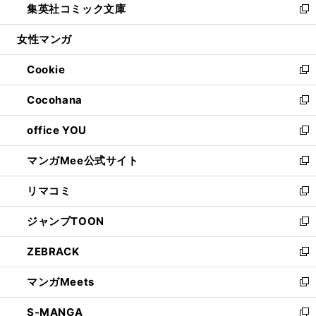
集英社コミック文庫
く
で
ド
ィ
い
新
開
ウ
ン
ウ
し
女性マンガ
く
で
ド
ィ
い
開
ウ
ン
ウ
Cookie
く
で
ド
ィ
新
開
ウ
ン
し
Cocohana
く
で
ド
い
新
開
ウ
ウ
し
office YOU
く
で
ィ
い
新
開
ン
ウ
し
マンガMee公式サイト
く
ド
ィ
い
新
ウ
ン
ウ
し
リマコミ
で
ド
ィ
い
新
開
ウ
ン
ウ
し
ジャンプTOON
く
で
ド
ィ
い
新
開
ウ
ン
ウ
し
ZEBRACK
く
で
ド
ィ
い
新
開
ウ
ン
ウ
し
マンガMeets
く
で
ド
ィ
い
新
開
ウ
ン
ウ
し
S-MANGA
く
で
ド
ィ
い
新