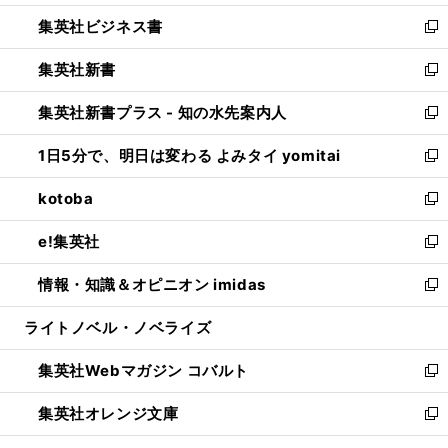
開
ウ
ン
し
集英社ビジネス書
く
で
ド
い
新
開
ウ
ウ
し
集英社新書
く
で
ィ
い
新
開
ン
ウ
し
集英社新書プラス - 知の水先案内人
く
ド
ィ
い
新
ウ
ン
ウ
し
1日5分で、明日は変わる よみタイ yomitai
で
ド
ィ
い
新
開
ウ
ン
ウ
し
kotoba
く
で
ド
ィ
い
新
開
ウ
ン
ウ
し
e!集英社
く
で
ド
ィ
い
新
開
ウ
ン
ウ
し
情報・知識＆オピニオン imidas
く
で
ド
ィ
い
新
開
ウ
ン
ウ
し
ライトノベル・ノベライズ
く
で
ド
ィ
い
開
ウ
ン
ウ
集英社Webマガジン コバルト
く
で
ド
ィ
新
開
ウ
ン
し
集英社オレンジ文庫
く
で
ド
い
新
開
ウ
ウ
し