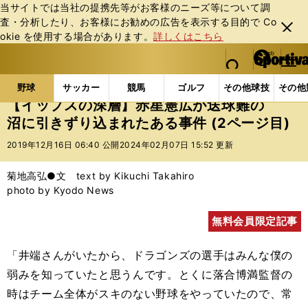
当サイトでは当社の提携先等がお客様のニーズ等について調
査・分析したり、お客様にお勧めの広告を表⽰する⽬的で Co
閉じ
okie を使⽤する場合があります。
詳しくはこちら
る
マイペ
web Sportiva (webスポルティーバ)
検索
メニュ
we
ー
野球の記事一覧
プロ野球
【イップスの深層】赤星
b
ジ
野球
サッカー
競馬
ゴルフ
その他球技
その他
ス
【イップスの深層】赤星憲広が送球難の
ポ
沼に引きずり込まれたある事件 (2ページ目)
ル
テ
2019年12月16日 06:40 公開
2024年02月07日 15:52 更新
ィ
ー
菊地高弘●文 text by Kikuchi Takahiro
バ
photo by Kyodo News
無料会員限定記事
「井端さんがいたから、ドラゴンズの選手はみんな僕の
弱みを知っていたと思うんです。とくに落合博満監督の
時はチーム全体がスキのない野球をやっていたので、常