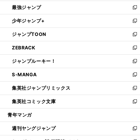
ン
ウ
し
最強ジャンプ
ド
ィ
い
新
ウ
ン
ウ
し
少年ジャンプ+
で
ド
ィ
い
新
開
ウ
ン
ウ
し
ジャンプTOON
く
で
ド
ィ
い
新
開
ウ
ン
ウ
し
ZEBRACK
く
で
ド
ィ
い
新
開
ウ
ン
ウ
し
ジャンプルーキー！
く
で
ド
ィ
い
新
開
ウ
ン
ウ
し
S-MANGA
く
で
ド
ィ
い
新
開
ウ
ン
ウ
し
集英社ジャンプリミックス
く
で
ド
ィ
い
新
開
ウ
ン
ウ
し
集英社コミック文庫
く
で
ド
ィ
い
新
開
ウ
ン
ウ
し
青年マンガ
く
で
ド
ィ
い
開
ウ
ン
ウ
週刊ヤングジャンプ
く
で
ド
ィ
新
開
ウ
ン
し