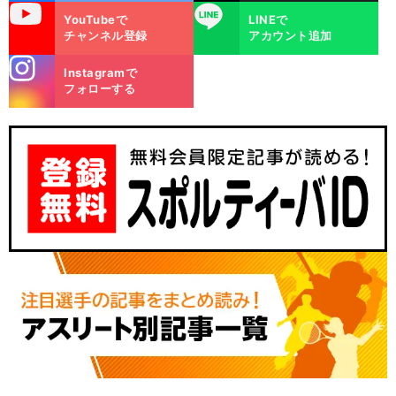
uTube
LINE
YouTubeで
LINEで
チャンネル登録
アカウント追加
stagra
Instagramで
m
フォローする