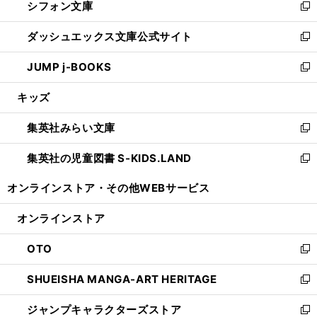
シフォン文庫
く
で
ィ
い
新
開
ン
ウ
し
ダッシュエックス文庫公式サイト
く
ド
ィ
い
新
ウ
ン
ウ
し
JUMP j-BOOKS
で
ド
ィ
い
新
開
ウ
ン
ウ
し
キッズ
く
で
ド
ィ
い
開
ウ
ン
ウ
集英社みらい文庫
く
で
ド
ィ
新
開
ウ
ン
し
集英社の児童図書 S-KIDS.LAND
く
で
ド
い
新
開
ウ
ウ
し
オンラインストア・
その他WEBサービス
く
で
ィ
い
開
ン
ウ
オンラインストア
く
ド
ィ
ウ
ン
OTO
で
ド
新
開
ウ
し
SHUEISHA MANGA-ART HERITAGE
く
で
い
新
開
ウ
し
ジャンプキャラクターズストア
く
ィ
い
新