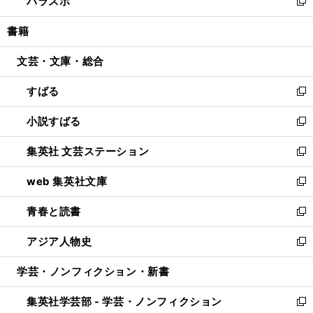
パラスポ
で
ド
ィ
い
新
開
ウ
ン
ウ
し
書籍
く
で
ド
ィ
い
開
ウ
ン
ウ
文芸・文庫・総合
く
で
ド
ィ
開
ウ
ン
すばる
く
で
ド
新
開
ウ
し
小説すばる
く
で
い
新
開
ウ
し
集英社 文芸ステーション
く
ィ
い
新
ン
ウ
し
web 集英社文庫
ド
ィ
い
新
ウ
ン
ウ
し
青春と読書
で
ド
ィ
い
新
開
ウ
ン
ウ
し
アジア人物史
く
で
ド
ィ
い
新
開
ウ
ン
ウ
し
学芸・ノンフィクション・新書
く
で
ド
ィ
い
開
ウ
ン
ウ
集英社学芸部 - 学芸・ノンフィクション
く
で
ド
ィ
新