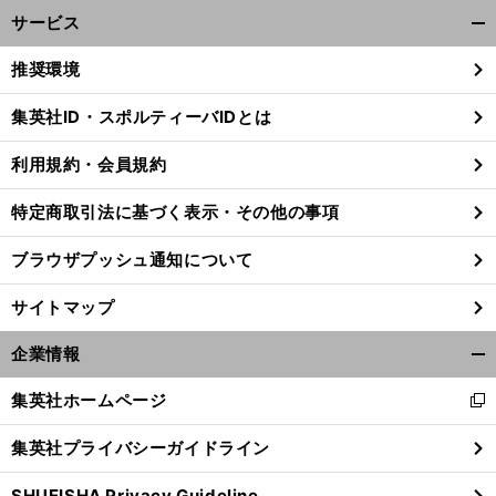
サービス
開
く/
推奨環境
閉
じ
集英社ID・スポルティーバIDとは
る
利用規約・会員規約
特定商取引法に基づく表示・その他の事項
ブラウザプッシュ通知について
サイトマップ
企業情報
開
く/
集英社ホームページ
新
閉
し
じ
集英社プライバシーガイドライン
い
る
ウ
SHUEISHA Privacy Guideline