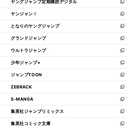
ヤングジャンプ定期購読デジタル
く
で
ド
い
新
開
ウ
ウ
し
ヤンジャン！
く
で
ィ
い
新
開
ン
ウ
し
となりのヤングジャンプ
く
ド
ィ
い
新
ウ
ン
ウ
し
グランドジャンプ
で
ド
ィ
い
新
開
ウ
ン
ウ
し
ウルトラジャンプ
く
で
ド
ィ
い
新
開
ウ
ン
ウ
し
少年ジャンプ+
く
で
ド
ィ
い
新
開
ウ
ン
ウ
し
ジャンプTOON
く
で
ド
ィ
い
新
開
ウ
ン
ウ
し
ZEBRACK
く
で
ド
ィ
い
新
開
ウ
ン
ウ
し
S-MANGA
く
で
ド
ィ
い
新
開
ウ
ン
ウ
し
集英社ジャンプリミックス
く
で
ド
ィ
い
新
開
ウ
ン
ウ
し
集英社コミック文庫
く
で
ド
ィ
い
新