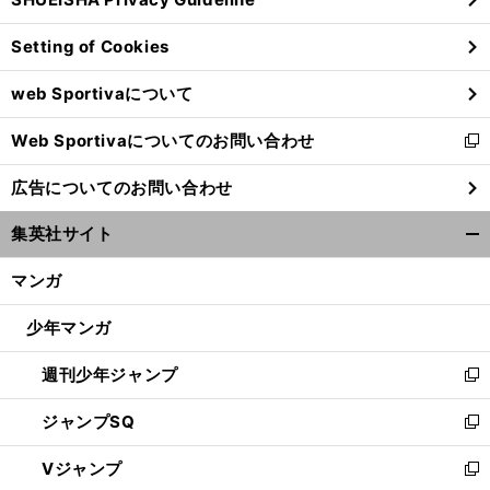
ィ
ン
Setting of Cookies
ド
ウ
web Sportivaについて
で
開
Web Sportivaについてのお問い合わせ
く
新
し
広告についてのお問い合わせ
い
ウ
集英社サイト
ィ
開
ン
く/
マンガ
ド
閉
ウ
じ
少年マンガ
で
る
開
週刊少年ジャンプ
く
新
し
ジャンプSQ
い
新
ウ
し
Vジャンプ
ィ
い
新