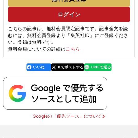
ログイン
こちらの記事は、無料会員限定記事です。記事全文を読
むには、無料会員登録より「集英社ID」にご登録くださ
い。登録は無料です。
無料会員についての詳細は
こちら
いいね
Xでポストする
LINEで送る
line
faceboo
x
k
Googleの「優先ソース」について