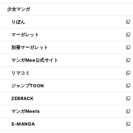
開
ウ
ン
ウ
し
少女マンガ
く
で
ド
ィ
い
開
ウ
ン
ウ
りぼん
く
で
ド
ィ
新
開
ウ
ン
し
マーガレット
く
で
ド
い
新
開
ウ
ウ
し
別冊マーガレット
く
で
ィ
い
新
開
ン
ウ
し
マンガMee公式サイト
く
ド
ィ
い
新
ウ
ン
ウ
し
リマコミ
で
ド
ィ
い
新
開
ウ
ン
ウ
し
ジャンプTOON
く
で
ド
ィ
い
新
開
ウ
ン
ウ
し
ZEBRACK
く
で
ド
ィ
い
新
開
ウ
ン
ウ
し
マンガMeets
く
で
ド
ィ
い
新
開
ウ
ン
ウ
し
S-MANGA
く
で
ド
ィ
い
新
開
ウ
ン
ウ
し