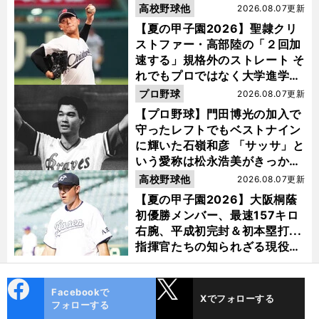
高校野球他
2026.08.07更新
【夏の甲子園2026】聖隷クリ
ストファー・高部陸の「２回加
速する」規格外のストレート そ
れでもプロではなく大学進学を
選ぶ理由
プロ野球
2026.08.07更新
【プロ野球】門田博光の加入で
守ったレフトでもベストナイン
に輝いた石嶺和彦 「サッサ」と
いう愛称は松永浩美がきっか
け？
高校野球他
2026.08.07更新
【夏の甲子園2026】大阪桐蔭
初優勝メンバー、最速157キロ
右腕、平成初完封＆初本塁打...
指揮官たちの知られざる現役時
代
cebo
X
Facebookで
Xでフォローする
ok
フォローする