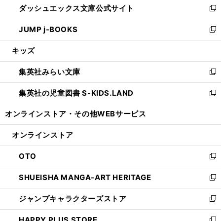
ダッシュエックス文庫公式サイト
く
ド
ィ
い
新
ウ
ン
ウ
し
JUMP j-BOOKS
で
ド
ィ
い
新
開
ウ
ン
ウ
し
キッズ
く
で
ド
ィ
い
開
ウ
ン
ウ
集英社みらい文庫
く
で
ド
ィ
新
開
ウ
ン
し
集英社の児童図書 S-KIDS.LAND
く
で
ド
い
新
開
ウ
ウ
し
オンラインストア・
その他WEBサービス
く
で
ィ
い
開
ン
ウ
オンラインストア
く
ド
ィ
ウ
ン
OTO
で
ド
新
開
ウ
し
SHUEISHA MANGA-ART HERITAGE
く
で
い
新
開
ウ
し
ジャンプキャラクターズストア
く
ィ
い
新
ン
ウ
し
HAPPY PLUS STORE
ド
ィ