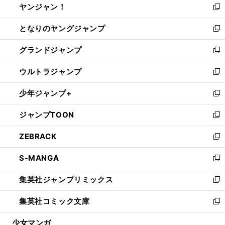
ヤンジャン！
く
で
ィ
い
新
開
ン
ウ
し
となりのヤングジャンプ
く
ド
ィ
い
新
ウ
ン
ウ
し
グランドジャンプ
で
ド
ィ
い
新
開
ウ
ン
ウ
し
ウルトラジャンプ
く
で
ド
ィ
い
新
開
ウ
ン
ウ
し
少年ジャンプ+
く
で
ド
ィ
い
新
開
ウ
ン
ウ
し
ジャンプTOON
く
で
ド
ィ
い
新
開
ウ
ン
ウ
し
ZEBRACK
く
で
ド
ィ
い
新
開
ウ
ン
ウ
し
S-MANGA
く
で
ド
ィ
い
新
開
ウ
ン
ウ
し
集英社ジャンプリミックス
く
で
ド
ィ
い
新
開
ウ
ン
ウ
し
集英社コミック文庫
く
で
ド
ィ
い
新
開
ウ
ン
ウ
し
少女マンガ
く
で
ド
ィ
い