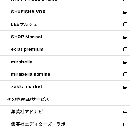
い
新
ウ
ン
ウ
し
SHUEISHA VOX
で
ド
ィ
い
新
開
ウ
ン
ウ
し
LEEマルシェ
く
で
ド
ィ
い
新
開
ウ
ン
ウ
し
SHOP Marisol
く
で
ド
ィ
い
新
開
ウ
ン
ウ
し
eclat premium
く
で
ド
ィ
い
新
開
ウ
ン
ウ
し
mirabella
く
で
ド
ィ
い
新
開
ウ
ン
ウ
し
mirabella homme
く
で
ド
ィ
い
新
開
ウ
ン
ウ
し
zakka market
く
で
ド
ィ
い
新
開
ウ
ン
ウ
し
その他WEBサービス
く
で
ド
ィ
い
開
ウ
ン
ウ
集英社アドナビ
く
で
ド
ィ
新
開
ウ
ン
し
集英社エディターズ・ラボ
く
で
ド
い
新