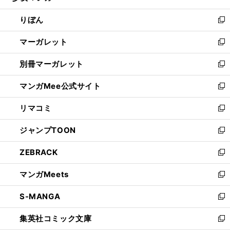
開
ウ
ン
ウ
りぼん
く
で
ド
ィ
新
開
ウ
ン
し
マーガレット
く
で
ド
い
新
開
ウ
ウ
し
別冊マーガレット
く
で
ィ
い
新
開
ン
ウ
し
マンガMee公式サイト
く
ド
ィ
い
新
ウ
ン
ウ
し
リマコミ
で
ド
ィ
い
新
開
ウ
ン
ウ
し
ジャンプTOON
く
で
ド
ィ
い
新
開
ウ
ン
ウ
し
ZEBRACK
く
で
ド
ィ
い
新
開
ウ
ン
ウ
し
マンガMeets
く
で
ド
ィ
い
新
開
ウ
ン
ウ
し
S-MANGA
く
で
ド
ィ
い
新
開
ウ
ン
ウ
し
集英社コミック文庫
く
で
ド
ィ
い
新
開
ウ