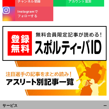
チャンネル登録
アカウント追加
stagra
Instagramで
m
フォローする
。
世
」
前
へ
サービス
開