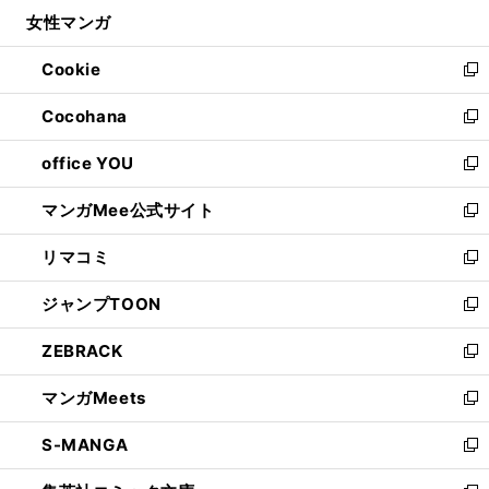
ン
ウ
し
女性マンガ
く
で
ド
ィ
い
開
ウ
ン
ウ
Cookie
く
で
ド
ィ
新
開
ウ
ン
し
Cocohana
く
で
ド
い
新
開
ウ
ウ
し
office YOU
く
で
ィ
い
新
開
ン
ウ
し
マンガMee公式サイト
く
ド
ィ
い
新
ウ
ン
ウ
し
リマコミ
で
ド
ィ
い
新
開
ウ
ン
ウ
し
ジャンプTOON
く
で
ド
ィ
い
新
開
ウ
ン
ウ
し
ZEBRACK
く
で
ド
ィ
い
新
開
ウ
ン
ウ
し
マンガMeets
く
で
ド
ィ
い
新
開
ウ
ン
ウ
し
S-MANGA
く
で
ド
ィ
い
新
開
ウ
ン
ウ
し