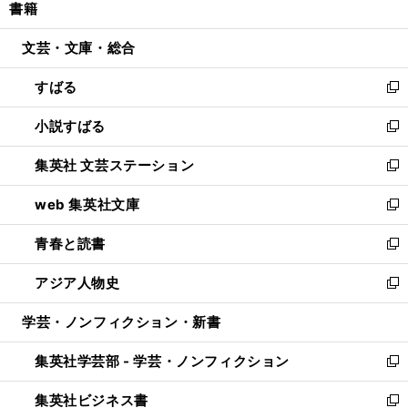
書籍
く
で
ド
ィ
い
開
ウ
ン
ウ
文芸・文庫・総合
く
で
ド
ィ
開
ウ
ン
すばる
く
で
ド
新
開
ウ
し
小説すばる
く
で
い
新
開
ウ
し
集英社 文芸ステーション
く
ィ
い
新
ン
ウ
し
web 集英社文庫
ド
ィ
い
新
ウ
ン
ウ
し
青春と読書
で
ド
ィ
い
新
開
ウ
ン
ウ
し
アジア人物史
く
で
ド
ィ
い
新
開
ウ
ン
ウ
し
学芸・ノンフィクション・新書
く
で
ド
ィ
い
開
ウ
ン
ウ
集英社学芸部 - 学芸・ノンフィクション
く
で
ド
ィ
新
開
ウ
ン
し
集英社ビジネス書
く
で
ド
い
新