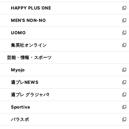
開
ウ
ン
ウ
し
HAPPY PLUS ONE
く
で
ド
ィ
い
新
開
ウ
ン
ウ
し
MEN'S NON-NO
く
で
ド
ィ
い
新
開
ウ
ン
ウ
し
UOMO
く
で
ド
ィ
い
新
開
ウ
ン
ウ
し
集英社オンライン
く
で
ド
ィ
い
新
開
ウ
ン
ウ
し
芸能・情報・スポーツ
く
で
ド
ィ
い
開
ウ
ン
ウ
Myojo
く
で
ド
ィ
新
開
ウ
ン
し
週プレNEWS
く
で
ド
い
新
開
ウ
ウ
し
週プレ グラジャパ!
く
で
ィ
い
新
開
ン
ウ
し
Sportiva
く
ド
ィ
い
新
ウ
ン
ウ
し
パラスポ
で
ド
ィ
い
新
開
ウ
ン
ウ
し