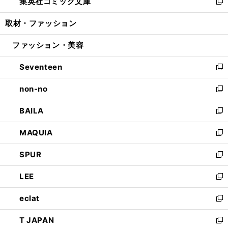
集英社コミック文庫
く
で
ド
ィ
い
新
開
ウ
ン
ウ
し
取材・ファッション
く
で
ド
ィ
い
開
ウ
ン
ウ
ファッション・美容
く
で
ド
ィ
開
ウ
ン
Seventeen
く
で
ド
新
開
ウ
し
non-no
く
で
い
新
開
ウ
し
BAILA
く
ィ
い
新
ン
ウ
し
MAQUIA
ド
ィ
い
新
ウ
ン
ウ
し
SPUR
で
ド
ィ
い
新
開
ウ
ン
ウ
し
LEE
く
で
ド
ィ
い
新
開
ウ
ン
ウ
し
eclat
く
で
ド
ィ
い
新
開
ウ
ン
ウ
し
T JAPAN
く
で
ド
ィ
い
新