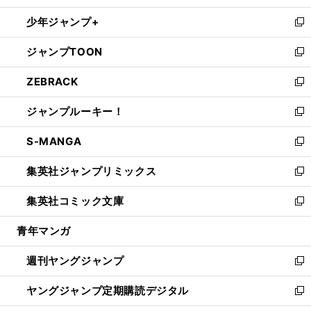
ウ
ン
ウ
し
少年ジャンプ+
で
ド
ィ
い
新
開
ウ
ン
ウ
し
ジャンプTOON
く
で
ド
ィ
い
新
開
ウ
ン
ウ
し
ZEBRACK
く
で
ド
ィ
い
新
開
ウ
ン
ウ
し
ジャンプルーキー！
く
で
ド
ィ
い
新
開
ウ
ン
ウ
し
S-MANGA
く
で
ド
ィ
い
新
開
ウ
ン
ウ
し
集英社ジャンプリミックス
く
で
ド
ィ
い
新
開
ウ
ン
ウ
し
集英社コミック文庫
く
で
ド
ィ
い
新
開
ウ
ン
ウ
し
青年マンガ
く
で
ド
ィ
い
開
ウ
ン
ウ
週刊ヤングジャンプ
く
で
ド
ィ
新
開
ウ
ン
し
ヤングジャンプ定期購読デジタル
く
で
ド
い
新
開
ウ
ウ
し