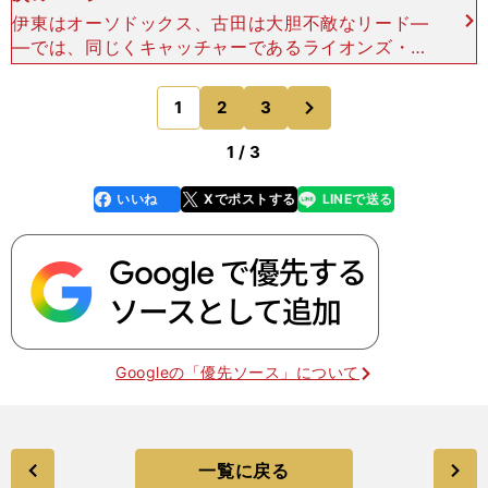
伊東はオーソドックス、古田は大胆不敵なリード―
―では、同じくキャッチャーであるライオンズ・伊
東勤さん、スワローズ・古田敦也さんのケースはど
うですか？渡辺 ２人もやっぱり、タイプは違いま
次
1
2
3
のページへ
すよね。伊東さん
1 / 3
いいね
Xでポストする
LINEで送る
line
faceboo
x
k
Googleの「優先ソース」について
一覧に戻る