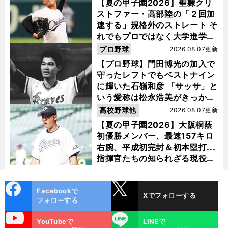
【夏の甲子園2026】聖隷クリ
ストファー・高部陸の「２回加
速する」規格外のストレート そ
れでもプロではなく大学進学を
選ぶ理由
プロ野球
2026.08.07更新
【プロ野球】門田博光の加入で
守ったレフトでもベストナイン
に輝いた石嶺和彦 「サッサ」と
いう愛称は松永浩美がきっか
け？
高校野球他
2026.08.07更新
【夏の甲子園2026】大阪桐蔭
初優勝メンバー、最速157キロ
右腕、平成初完封＆初本塁打...
指揮官たちの知られざる現役時
代
cebo
X
Facebookで
Xでフォローする
ok
フォローする
uTube
LINE
YouTubeで
LINEで