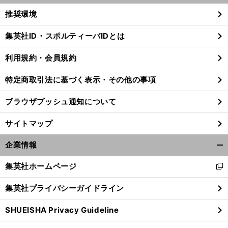
く/
推奨環境
閉
じ
集英社ID・スポルティーバIDとは
る
利用規約・会員規約
特定商取引法に基づく表示・その他の事項
ブラウザプッシュ通知について
サイトマップ
企業情報
開
く/
集英社ホームページ
新
閉
し
じ
集英社プライバシーガイドライン
い
る
ウ
SHUEISHA Privacy Guideline
ィ
ン