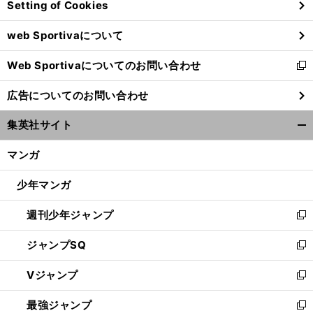
Setting of Cookies
ド
ウ
web Sportivaについて
で
開
Web Sportivaについてのお問い合わせ
く
新
し
広告についてのお問い合わせ
い
ウ
集英社サイト
ィ
開
ン
く/
マンガ
ド
閉
ウ
じ
少年マンガ
で
る
開
週刊少年ジャンプ
く
新
し
ジャンプSQ
い
新
ウ
し
Vジャンプ
ィ
い
新
ン
ウ
し
最強ジャンプ
ド
ィ
い
新