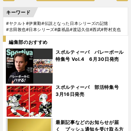
キーワード
#ヤクルト
#伊東勤
#伝説となった日本シリーズの記憶
#古田敦也
#日本シリーズ
#森祇晶
#渡辺久信
#西武
#野村克也
編集部のおすすめ
スポルティーバ バレーボール
特集号 Vol.4 6月30日発売
スポルティーバ 部活特集号
3月16日発売
最新記事などのお知らせが届
く プッシュ通知を受け取る方