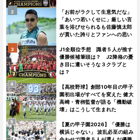
「お前がラクして生意気だな」
2
「あいつ若いくせに」厳しい言
葉を浴びせられるも佐藤慎太郎
が貫いた誇りとファンへの思い
J1全順位予想 識者５人が推す
3
優勝候補筆頭は？ J2降格の憂
き目に遭いそうな３クラブと
は？
4
【高校野球】創部10年目の甲子
園初出場がすべてを変えた 健大
高崎・青栁監督が語る「機動破
壊」はこうして生まれた
5
【夏の甲子園2026】「優勝は
横浜じゃない」 波乱必至の組み
合わせで識者５人が選んだ優勝