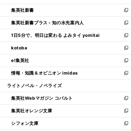
開
ウ
ウ
し
集英社新書
く
で
ィ
い
新
開
ン
ウ
し
集英社新書プラス - 知の水先案内人
く
ド
ィ
い
新
ウ
ン
ウ
し
1日5分で、明日は変わる よみタイ yomitai
で
ド
ィ
い
新
開
ウ
ン
ウ
し
kotoba
く
で
ド
ィ
い
新
開
ウ
ン
ウ
し
e!集英社
く
で
ド
ィ
い
新
開
ウ
ン
ウ
し
情報・知識＆オピニオン imidas
く
で
ド
ィ
い
新
開
ウ
ン
ウ
し
ライトノベル・ノベライズ
く
で
ド
ィ
い
開
ウ
ン
ウ
集英社Webマガジン コバルト
く
で
ド
ィ
新
開
ウ
ン
し
集英社オレンジ文庫
く
で
ド
い
新
開
ウ
ウ
し
シフォン文庫
く
で
ィ
い
新
開
ン
ウ
し