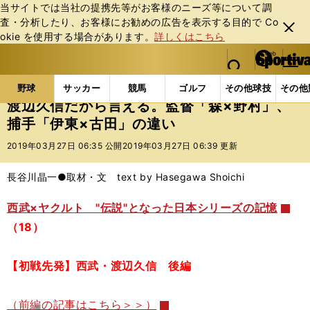
当サイトでは当社の提携先等がお客様のニーズ等について調
査・分析したり、お客様にお勧めの広告を表⽰する⽬的で Co
閉じ
okie を使⽤する場合があります。
詳しくはこちら
る
マイペ
web Sportiva (webスポルティーバ)
検索
メニュ
we
ー
野球の記事一覧
プロ野球
渡辺久信だから言える。監
b
ジ
野球
サッカー
競馬
ゴルフ
その他球技
その他
ス
渡辺久信だから言える。監督「森×野村」、
ポ
捕手「伊東×古田」の違い
ル
テ
2019年03月27日 06:35 公開
2019年03月27日 06:39 更新
ィ
ー
長谷川晶一●取材・文 text by Hasegawa Shoichi
バ
西武×ヤクルト "伝説"となった日本シリーズの記憶
（18）
【初戦先発】西武・渡辺久信 後編
（前編の記事はこちら＞＞）