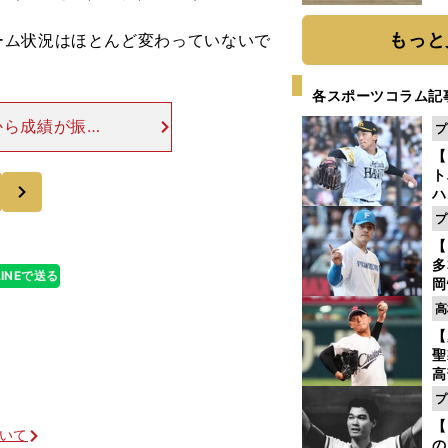
だ
もっと
ーム状況はほとんど変わっていないで
各スポーツコラム記
から成績が振る
プ
、一線で活躍し
【
あまりにも谷繁
ト
次
ハ
プ
盤
【
多
LINEで送る
岡
ハ
高
バ
【
聖
高
る
プ
ト
【
く
ついて
の