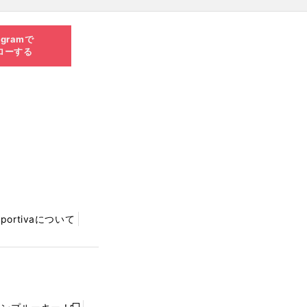
agramで
ローする
Sportivaについて