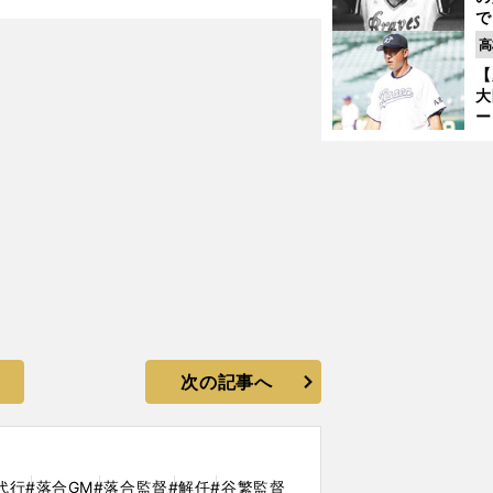
で
」
い
高
サ
【
浩
大
ー
腕
塁
ら
次の記事へ
代行
#落合GM
#落合監督
#解任
#谷繁監督