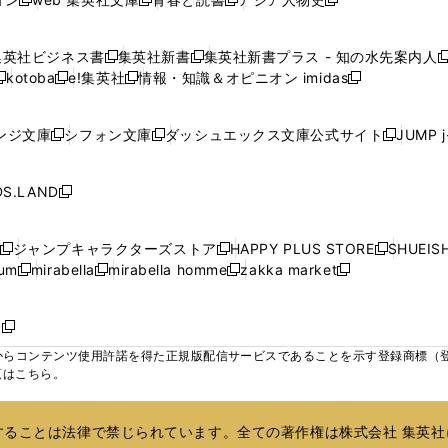
く
く
く
く
新
新
新
新
ウ
ウ
ウ
ウ
ウ
ウ
ウ
ウ
し
し
し
し
ィ
ィ
ィ
で
で
で
で
で
い
い
い
い
ン
ン
ン
集英社ビジネス書
集英社新書
集英社新書プラス - 知の水先案内人
開
開
開
開
開
新
新
新
ウ
ウ
ウ
ウ
ド
ド
ド
kotoba
e!集英社
情報・知識＆オピニオン imidas
く
く
く
く
く
新
し
新
し
新
ィ
ィ
ィ
ィ
ウ
ウ
ウ
し
し
い
し
い
し
ン
ン
ン
ン
で
で
で
い
い
ウ
い
ウ
い
ド
ド
ド
ド
ンジ文庫
シフォン文庫
ダッシュエックス文庫公式サイト
JUMP 
開
開
開
新
新
新
ウ
ウ
ィ
ウ
ィ
ウ
ウ
ウ
ウ
ウ
く
く
く
し
し
し
ィ
ィ
ン
ィ
ン
ィ
で
で
で
で
い
い
い
ン
ン
ド
ン
ド
ン
S.LAND
開
開
開
開
新
ウ
ウ
ウ
ド
ド
ウ
ド
ウ
ド
く
く
く
く
し
ィ
ィ
ィ
ウ
ウ
で
ウ
で
ウ
い
ン
ン
ン
ジャンプキャラクターズストア
HAPPY PLUS STORE
SHUEIS
で
で
開
で
開
で
新
新
新
ウ
ド
ド
ド
ium
mirabella
mirabella homme
zakka market
開
開
く
開
く
開
し
新
新
新
し
新
し
ィ
ウ
ウ
ウ
く
く
く
く
い
し
し
い
し
し
い
ン
で
で
で
ウ
い
い
ウ
い
い
ウ
ド
ボ
開
開
開
新
ィ
ウ
ウ
ィ
ウ
ウ
ィ
ウ
く
く
く
し
らコンテンツ使用許諾を得た正規版配信サービスであることを示す登録商標（登録番
ン
ィ
ィ
ン
ィ
ィ
ン
で
い
覧はこちら。
ド
ン
ン
ド
ン
ン
ド
開
ウ
ウ
ド
ド
ウ
ド
ド
ウ
く
ィ
で
ウ
ウ
で
ウ
ウ
で
ることは法律で禁じられています。全ての著作権は株式会社 集英社
ン
開
で
で
開
で
で
開