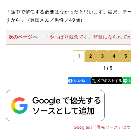
「途中で解任する必要はなかったと思います。結局、チ
すから」（豊田さん／男性／49歳）
次のページへ
「やっぱり残念です。監督になられて
わなかったとはいえ、ドラゴンズに移籍してから長い間
てくれた恩義があるので」（小塚さん／男性／38歳）「
と佐伯のふたりに責任
1
2
3
4
5
のページへ
1 / 5
いいね
Xでポストする
line
faceboo
x
k
Googleの「優先ソース」に