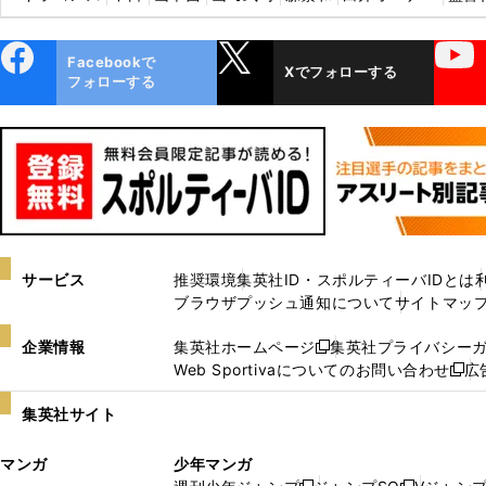
ebo
X
YouTube
Facebookで
Xでフォローする
ok
フォローする
サービス
推奨環境
集英社ID・スポルティーバIDとは
ブラウザプッシュ通知について
サイトマッ
企業情報
集英社ホームページ
集英社プライバシー
新
Web Sportivaについてのお問い合わせ
広
し
新
い
し
集英社サイト
ウ
い
ィ
ウ
マンガ
少年マンガ
ン
ィ