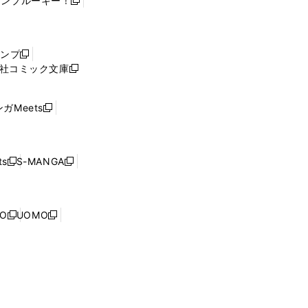
ャンプルーキー！
新
し
い
ウ
ャンプ
新
ィ
社コミック文庫
し
新
ン
い
し
ド
ウ
い
ウ
ガMeets
新
ィ
ウ
で
し
ン
ィ
開
い
ド
ン
く
ウ
ウ
ド
s
S-MANGA
新
新
ィ
で
ウ
し
し
ン
開
で
い
い
ド
く
開
ウ
ウ
ウ
NO
UOMO
く
新
新
ィ
ィ
で
し
し
ン
ン
開
い
い
ド
ド
く
ウ
ウ
ウ
ウ
ィ
ィ
で
で
ン
ン
開
開
ド
ド