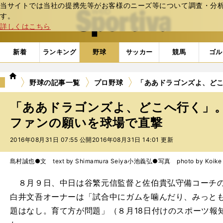
当サイトでは当社の提携先等がお客様のニーズ等について調査・分析し
web Sportiva (webスポルティーバ)
す。
詳しくはこちら
新着
ランキング
野球
サッカー
競馬
ゴル
we
野球の記事一覧
プロ野球
「ああドラゴンズよ、ど
b
ス
「ああドラゴンズよ、どこへ行く」
ポ
ル
ファンの願いを球場で直撃
テ
2016年08月31日 07:55 公開
2016年08月31日 14:01 更新
ィ
ー
バ
島村誠也●文 text by Shimamura Seiya
小池義弘●写真 photo by Koike Y
８月９日、中日は谷繁元信監督と佐伯貴弘守備コーチの
白井文吾オーナーは「試合中にガムを噛んだり、みっと
題はなし。育て方が問題」（８月18日付けのスポーツ報