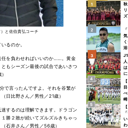
秋
1
リ
ズ
を
「
2
右）と佐伯貴弘コーチ
気
く
ているのか。
浴
太
J
3
負わせればいいのか......。黄金
ァ
人
くともシーズン最後の試合であいさつ
は
に
歳）
4
と
【
目
自分で言ったんですよ。それを谷繁が
べ
（日比野さん／男性／21歳）
崎
5
「
【
低迷するのは理解できます。ドラゴン
て
「
。１勝２敗が続いてズルズルきちゃっ
い
わ
（石井さん／男性／56歳）