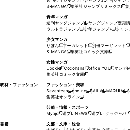
週刊少年ジャンプ
ジャンプSQ
Vジャン
ド
ン
新
新
S-MANGA
集英社ジャンプリミックス
集
ウ
ド
新
し
し
新
で
ウ
し
い
い
し
青年マンガ
開
で
い
ウ
ウ
い
週刊ヤングジャンプ
ヤングジャンプ定期
新
く
開
ウ
ィ
ィ
ウ
ウルトラジャンプ
少年ジャンプ+
ジャン
新
し
新
く
ィ
ン
ン
ィ
し
い
し
ン
ド
ド
ン
少女マンガ
い
ウ
い
ド
ウ
ウ
ド
りぼん
マーガレット
別冊マーガレット
新
新
新
ウ
ィ
ウ
ウ
で
で
ウ
S-MANGA
集英社コミック文庫
し
新
し
新
ィ
ン
ィ
で
開
開
で
い
し
い
し
ン
ド
ン
女性マンガ
開
く
く
開
ウ
い
ウ
い
ド
ウ
ド
Cookie
Cocohana
office YOU
マンガM
く
く
新
新
新
ィ
ウ
ィ
ウ
ウ
で
ウ
集英社コミック文庫
し
新
し
し
ン
ィ
ン
ィ
で
開
で
い
し
い
い
ド
ン
ド
ン
取材・ファッション
ファッション・美容
開
く
開
ウ
い
ウ
ウ
ウ
ド
ウ
ド
Seventeen
non-no
BAILA
MAQUIA
S
く
く
新
新
新
新
ィ
ウ
ィ
ィ
で
ウ
で
ウ
集英社オンライン
し
新
し
し
し
ン
ィ
ン
ン
開
で
開
で
い
し
い
い
い
ド
ン
ド
ド
芸能・情報・スポーツ
く
開
く
開
ウ
い
ウ
ウ
ウ
ウ
ド
ウ
ウ
Myojo
週プレNEWS
週プレ グラジャパ!
く
く
新
新
新
ィ
ウ
ィ
ィ
ィ
で
ウ
で
で
し
し
ン
ィ
ン
ン
ン
書籍
文芸・文庫・総合
開
で
開
開
い
い
ド
ン
ド
ド
ド
すばる
小説すばる
集英社 文芸ステーシ