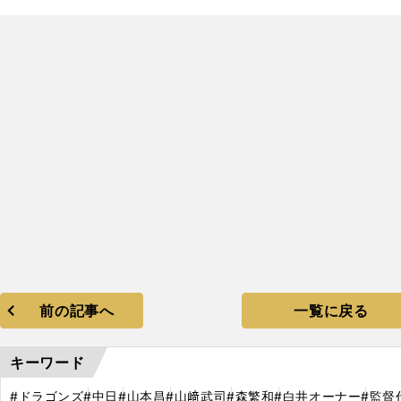
。
日
、
。
前の記事へ
一覧に戻る
キーワード
#ドラゴンズ
#中日
#山本昌
#山﨑武司
#森繁和
#白井オーナー
#監督