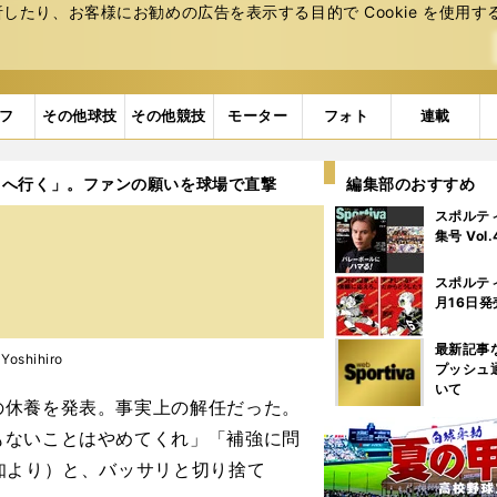
たり、お客様にお勧めの広告を表⽰する⽬的で Cookie を使⽤す
フ
その他球技
その他競技
モーター
フォト
連載
こへ行く」。ファンの願いを球場で直撃
編集部のおすすめ
スポルテ
。
集号 Vol
スポルテ
月16日発
最新記事
oshihiro
プッシュ
いて
休養を発表。事実上の解任だった。
もないことはやめてくれ」「補強に問
知より）と、バッサリと切り捨て