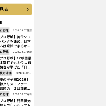
優勝校はここだ！
見る
事
ロ野球
2026.08.07更新
プロ野球】首位ソフ
バンクを西武、日本
ムは逆転できるか？
鶴岡慎也が挙げる終
ロ野球
2026.08.07更新
戦のキーマン３人
プロ野球】12球団最
本塁打でも３位... 鶴
慎也が挙げた「日本
ムの誤算」とソフト
校野球他
2026.08.07更
ンク追撃のカギ
夏の甲子園2026】
新
隷クリストファー・
部陸の「２回加速す
」規格外のストレー
ロ野球
2026.08.07更新
 それでもプロではな
プロ野球】門田博光
大学進学を選ぶ理由
加入で守ったレフト