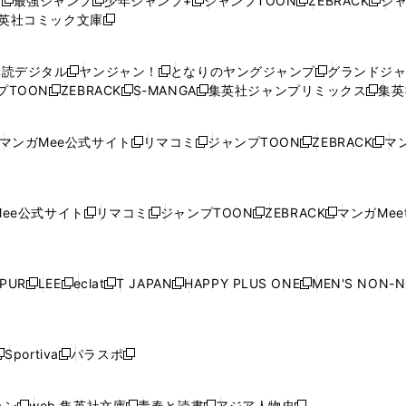
プ
最強ジャンプ
少年ジャンプ+
ジャンプTOON
ZEBRACK
ジ
新
新
新
新
新
英社コミック文庫
し
新
し
し
し
し
い
い
し
い
い
い
ウ
ウ
い
ウ
ウ
ウ
購読デジタル
ヤンジャン！
となりのヤングジャンプ
グランドジ
新
新
新
ィ
ィ
ウ
ィ
ィ
ィ
プTOON
ZEBRACK
S-MANGA
集英社ジャンプリミックス
集英
新
し
新
し
新
し
新
ン
ン
ィ
ン
ン
ン
し
い
し
い
し
い
し
ド
ド
ン
ド
ド
ド
い
ウ
い
ウ
い
ウ
い
ウ
ウ
ド
ウ
ウ
ウ
マンガMee公式サイト
リマコミ
ジャンプTOON
ZEBRACK
マン
新
新
新
新
ウ
ィ
ウ
ィ
ウ
ィ
ウ
で
で
ウ
で
で
で
し
し
し
し
し
ィ
ン
ィ
ン
ィ
ン
ィ
開
開
で
開
開
開
い
い
い
い
い
ン
ド
ン
ド
ン
ド
ン
く
く
開
く
く
く
ウ
ウ
ウ
ウ
ウ
ド
ウ
ド
ウ
ド
ウ
ド
ee公式サイト
リマコミ
ジャンプTOON
ZEBRACK
マンガMeet
く
新
新
新
新
ィ
ィ
ィ
ィ
ィ
ウ
で
ウ
で
ウ
で
ウ
し
し
し
し
ン
ン
ン
ン
ン
で
開
で
開
で
開
で
い
い
い
い
ド
ド
ド
ド
ド
開
く
開
く
開
く
開
ウ
ウ
ウ
ウ
ウ
ウ
ウ
ウ
ウ
PUR
LEE
eclat
T JAPAN
HAPPY PLUS ONE
MEN'S NON-
く
く
く
く
新
新
新
新
新
ィ
ィ
ィ
ィ
で
で
で
で
で
し
し
し
し
し
ン
ン
ン
ン
開
開
開
開
開
い
い
い
い
い
ド
ド
ド
ド
く
く
く
く
く
ウ
ウ
ウ
ウ
ウ
ウ
ウ
ウ
ウ
Sportiva
パラスポ
新
新
ィ
ィ
ィ
ィ
ィ
で
で
で
で
し
し
し
ン
ン
ン
ン
ン
開
開
開
開
い
い
い
ド
ド
ド
ド
ド
ョン
web 集英社文庫
青春と読書
アジア人物史