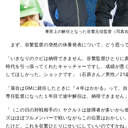
事実上の解任となった谷繁元信監督（写真
まず、谷繁監督の突然の休養発表について、どう思っ
「いきなりのクビは納得できません。谷繁監督ひとりに責任を
時代を引っ張ってくれたキャッチャーですし、成績が悪
してほしかった。ショックです」（石原さん／男性／21
「落合はGMに就任したときに『４年はかかる』って、
専任監督になった１年目で途中解任は、納得できません」
「（この日の対戦相手の）ヤクルトは故障者が多いから
ズはほぼフルメンバーで戦いながらこの位置はおかしい
たけど、これを谷繁ひとりにせいにしていいのですかね」