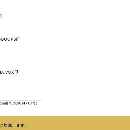
く
く
ウ
ウ
で
で
開
開
く
く
し
い
ウ
j-BOOKS
新
ィ
し
ン
い
ド
ウ
ウ
ィ
で
ン
HA VOX
開
新
ド
く
し
ウ
い
で
ウ
開
ィ
く
号 第6091713号）
ン
ド
ウ
で
に帰属します。
開