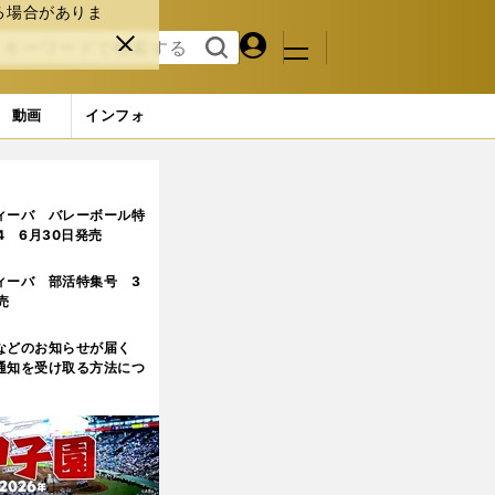
る場合がありま
マイペ
閉じ
検索
メニュ
ー
る
す
ジ
る
動画
インフォ
ィーバ バレーボール特
.4 6月30日発売
ィーバ 部活特集号 3
売
などのお知らせが届く
通知を受け取る方法につ