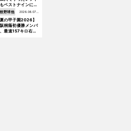
もベストナインに輝
前
た石嶺和彦 「サッ
へ
校野球他
2026.08.07更
」という愛称は松永
夏の甲子園2026】
新
美がきっかけ？
阪桐蔭初優勝メンバ
、最速157キロ右
、平成初完封＆初本
打... 指揮官たちの知
れざる現役時代