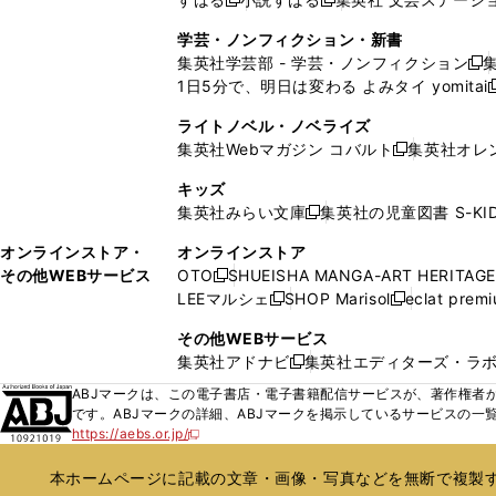
く
開
く
く
新
新
ウ
ウ
ウ
ド
ウ
ウ
ウ
く
し
し
ィ
ィ
学芸・ノンフィクション・新書
で
ウ
で
で
で
い
い
ン
ン
集英社学芸部 - 学芸・ノンフィクション
開
で
開
開
開
新
ウ
ウ
ド
ド
1日5分で、明日は変わる よみタイ yomitai
く
開
く
く
く
し
新
ィ
ィ
ウ
ウ
く
い
ン
ン
ライトノベル・ノベライズ
で
で
ウ
ド
ド
集英社Webマガジン コバルト
集英社オレ
開
開
新
ィ
ウ
ウ
く
く
し
ン
キッズ
で
で
い
ド
集英社みらい文庫
集英社の児童図書 S-KID
開
開
新
ウ
ウ
く
く
し
ィ
オンラインストア・
オンラインストア
で
い
ン
その他WEBサービス
OTO
SHUEISHA MANGA-ART HERITAGE
開
新
ウ
ド
LEEマルシェ
SHOP Marisol
eclat prem
く
し
新
新
ィ
ウ
い
し
し
ン
その他WEBサービス
で
ウ
い
い
ド
集英社アドナビ
集英社エディターズ・ラ
開
新
ィ
ウ
ウ
ウ
く
し
ABJマークは、この電子書店・電子書籍配信サービスが、著作権者か
ン
ィ
ィ
で
い
です。ABJマークの詳細、ABJマークを掲示しているサービスの一
ド
ン
ン
開
https://aebs.or.jp/
ウ
新
ウ
ド
ド
く
し
ィ
で
ウ
ウ
い
本ホームページに記載の文章・画像・写真などを無断で複製す
ン
開
で
で
ウ