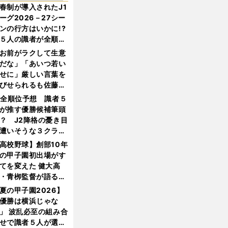
春制が導入されたJ1
ーグ2026－27シー
ンの行方はいかに!?
５人の識者が全順位
大胆予想
お前がラクして生意
だな」「あいつ若い
せに」厳しい言葉を
びせられるも佐藤慎
郎が貫いた誇りとフ
1全順位予想 識者５
ンへの思い
が推す優勝候補筆頭
？ J2降格の憂き目
遭いそうな３クラブ
は？
高校野球】創部10年
の甲子園初出場がす
てを変えた 健大高
・青栁監督が語る
機動破壊」はこうし
夏の甲子園2026】
生まれた
優勝は横浜じゃな
」 波乱必至の組み合
せで識者５人が選ん