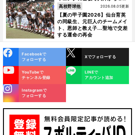
指名を受けた
高校野球他
2026.08.05更新
【夏の甲子園2026】仙台育英
の同級生、元巨人のチームメイ
ト、恩師と教え子...聖地で交差
する運命の再会
cebo
X
Facebookで
Xでフォローする
ok
フォローする
uTube
LINE
YouTubeで
LINEで
チャンネル登録
アカウント追加
stagra
Instagramで
m
フォローする