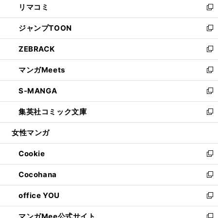
リマコミ
で
ド
ィ
い
新
開
ウ
ン
ウ
し
ジャンプTOON
く
で
ド
ィ
い
新
開
ウ
ン
ウ
し
ZEBRACK
く
で
ド
ィ
い
新
開
ウ
ン
ウ
し
マンガMeets
く
で
ド
ィ
い
新
開
ウ
ン
ウ
し
S-MANGA
く
で
ド
ィ
い
新
開
ウ
ン
ウ
し
集英社コミック文庫
く
で
ド
ィ
い
新
開
ウ
ン
ウ
し
女性マンガ
く
で
ド
ィ
い
開
ウ
ン
ウ
Cookie
く
で
ド
ィ
新
開
ウ
ン
し
Cocohana
く
で
ド
い
新
開
ウ
ウ
し
office YOU
く
で
ィ
い
新
開
ン
ウ
し
マンガMee公式サイト
く
ド
ィ
い