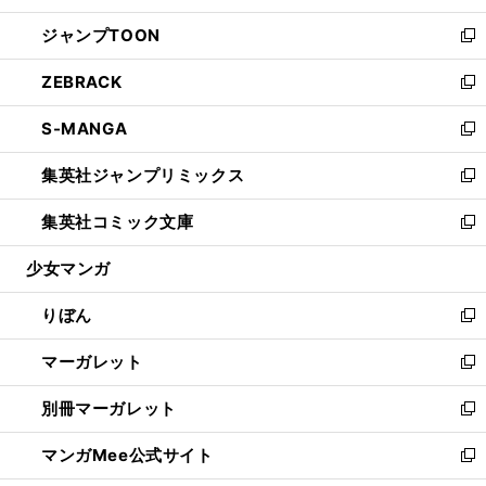
開
ウ
ン
ウ
し
ジャンプTOON
く
で
ド
ィ
い
新
開
ウ
ン
ウ
し
ZEBRACK
く
で
ド
ィ
い
新
開
ウ
ン
ウ
し
S-MANGA
く
で
ド
ィ
い
新
開
ウ
ン
ウ
し
集英社ジャンプリミックス
く
で
ド
ィ
い
新
開
ウ
ン
ウ
し
集英社コミック文庫
く
で
ド
ィ
い
新
開
ウ
ン
ウ
し
少女マンガ
く
で
ド
ィ
い
開
ウ
ン
ウ
りぼん
く
で
ド
ィ
新
開
ウ
ン
し
マーガレット
く
で
ド
い
新
開
ウ
ウ
し
別冊マーガレット
く
で
ィ
い
新
開
ン
ウ
し
マンガMee公式サイト
く
ド
ィ
い
新
ウ
ン
ウ
し