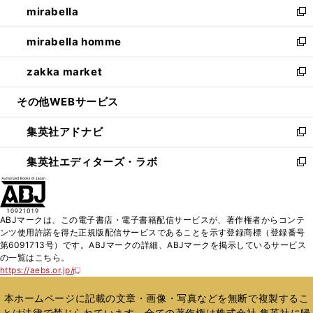
mirabella
く
で
ド
ィ
い
新
開
ウ
ン
ウ
し
mirabella homme
く
で
ド
ィ
い
新
開
ウ
ン
ウ
し
zakka market
く
で
ド
ィ
い
新
開
ウ
ン
ウ
し
その他WEBサービス
く
で
ド
ィ
い
開
ウ
ン
ウ
集英社アドナビ
く
で
ド
ィ
新
開
ウ
ン
し
集英社エディターズ・ラボ
く
で
ド
い
新
開
ウ
ウ
し
く
で
ィ
い
開
ン
ウ
ABJマークは、この電子書店・電子書籍配信サービスが、著作権者からコンテ
く
ド
ィ
ンツ使用許諾を得た正規版配信サービスであることを示す登録商標（登録番号
ウ
ン
第6091713号）です。ABJマークの詳細、ABJマークを掲示しているサービス
で
ド
の一覧はこちら。
開
ウ
https://aebs.or.jp/
新
く
で
し
い
開
本ホームページに記載の文章・画像・写真などを無断で複製するこ
ウ
く
とは法律で禁じられています。全ての著作権は株式会社 集英社に帰