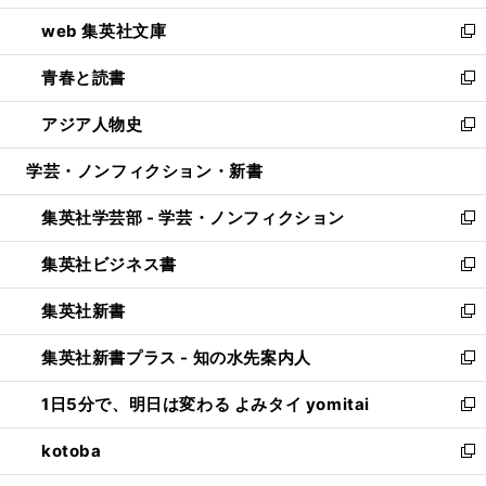
ン
ウ
し
web 集英社文庫
ド
ィ
い
新
ウ
ン
ウ
し
青春と読書
で
ド
ィ
い
新
開
ウ
ン
ウ
し
アジア人物史
く
で
ド
ィ
い
新
開
ウ
ン
ウ
し
学芸・ノンフィクション・新書
く
で
ド
ィ
い
開
ウ
ン
ウ
集英社学芸部 - 学芸・ノンフィクション
く
で
ド
ィ
新
開
ウ
ン
し
集英社ビジネス書
く
で
ド
い
新
開
ウ
ウ
し
集英社新書
く
で
ィ
い
新
開
ン
ウ
し
集英社新書プラス - 知の水先案内人
く
ド
ィ
い
新
ウ
ン
ウ
し
1日5分で、明日は変わる よみタイ yomitai
で
ド
ィ
い
新
開
ウ
ン
ウ
し
kotoba
く
で
ド
ィ
い
新
開
ウ
ン
ウ
し