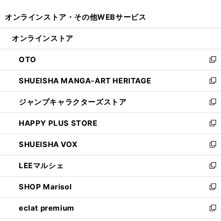
開
ウ
ウ
し
オンラインストア・
その他WEBサービス
く
で
ィ
い
開
ン
ウ
オンラインストア
く
ド
ィ
ウ
ン
OTO
で
ド
新
開
ウ
し
SHUEISHA MANGA-ART HERITAGE
く
で
い
新
開
ウ
し
ジャンプキャラクターズストア
く
ィ
い
新
ン
ウ
し
HAPPY PLUS STORE
ド
ィ
い
新
ウ
ン
ウ
し
SHUEISHA VOX
で
ド
ィ
い
新
開
ウ
ン
ウ
し
LEEマルシェ
く
で
ド
ィ
い
新
開
ウ
ン
ウ
し
SHOP Marisol
く
で
ド
ィ
い
新
開
ウ
ン
ウ
し
eclat premium
く
で
ド
ィ
い
新
開
ウ
ン
ウ
し