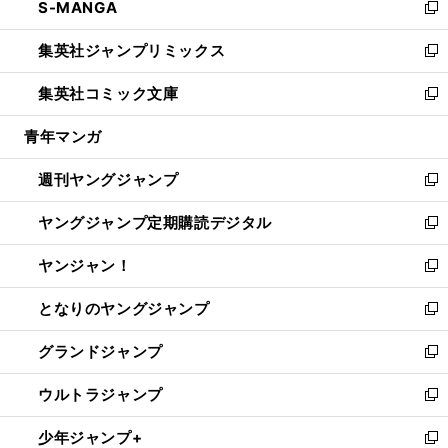
S-MANGA
く
で
ド
ィ
い
新
開
ウ
ン
ウ
し
集英社ジャンプリミックス
く
で
ド
ィ
い
新
開
ウ
ン
ウ
し
集英社コミック文庫
く
で
ド
ィ
い
新
開
ウ
ン
ウ
し
青年マンガ
く
で
ド
ィ
い
開
ウ
ン
ウ
週刊ヤングジャンプ
く
で
ド
ィ
新
開
ウ
ン
し
ヤングジャンプ定期購読デジタル
く
で
ド
い
新
開
ウ
ウ
し
ヤンジャン！
く
で
ィ
い
新
開
ン
ウ
し
となりのヤングジャンプ
く
ド
ィ
い
新
ウ
ン
ウ
し
グランドジャンプ
で
ド
ィ
い
新
開
ウ
ン
ウ
し
ウルトラジャンプ
く
で
ド
ィ
い
新
開
ウ
ン
ウ
し
少年ジャンプ+
く
で
ド
ィ
い
新