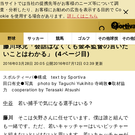
当サイトでは当社の提携先等がお客様のニーズ等について調
査・分析したり、お客様にお勧めの広告を表⽰する⽬的で Co
閉じ
okie を使⽤する場合があります。
詳しくはこちら
る
マイペ
web Sportiva (webスポルティーバ)
検索
メニュ
we
ー
野球の記事一覧
プロ野球
藤川球児「会話はなくて
b
ジ
野球
サッカー
競馬
ゴルフ
その他球技
その他
ス
藤川球児「会話はなくても金本監督の言いた
ポ
いことはわかる」 (4ページ目)
ル
テ
2016年03月28日 20:05 公開
2016年07月12日 02:39 更新
ィ
ー
スポルティーバ●構成 text by Sportiva
バ
田口有史●写真 photo by Taguchi Yukihito 寺崎敦●取材協
力 cooperation by Terasaki Atsushi
中谷
若い捕手で気になる選手はいる？
藤川
そこは矢野さんに任せています。僕は誰と組んで
も一緒です。ただ、若いキャッチャーはいいピッチャー
と組まないといけないと思います。若いキャッチャーが