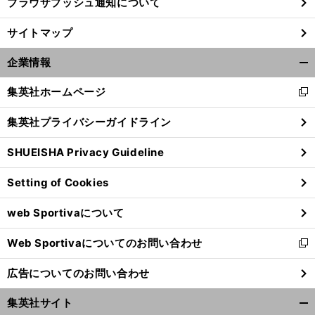
ブラウザプッシュ通知について
サイトマップ
企業情報
開
く/
集英社ホームページ
新
閉
し
じ
集英社プライバシーガイドライン
い
る
ウ
SHUEISHA Privacy Guideline
ィ
ン
Setting of Cookies
ド
前
へ
ウ
web Sportivaについて
で
開
Web Sportivaについてのお問い合わせ
く
新
し
広告についてのお問い合わせ
い
ウ
集英社サイト
ィ
開