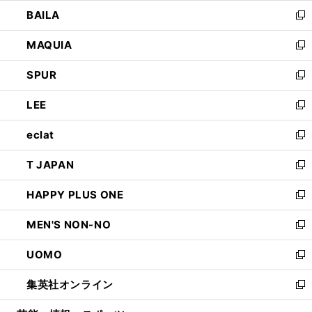
ウ
し
BAILA
く
ィ
い
新
ン
ウ
し
MAQUIA
ド
ィ
い
新
ウ
ン
ウ
し
SPUR
で
ド
ィ
い
新
開
ウ
ン
ウ
し
LEE
く
で
ド
ィ
い
新
開
ウ
ン
ウ
し
eclat
く
で
ド
ィ
い
新
開
ウ
ン
ウ
し
T JAPAN
く
で
ド
ィ
い
新
開
ウ
ン
ウ
し
HAPPY PLUS ONE
く
で
ド
ィ
い
新
開
ウ
ン
ウ
し
MEN'S NON-NO
く
で
ド
ィ
い
新
開
ウ
ン
ウ
し
UOMO
く
で
ド
ィ
い
新
開
ウ
ン
ウ
し
集英社オンライン
く
で
ド
ィ
い
新
開
ウ
ン
ウ
し