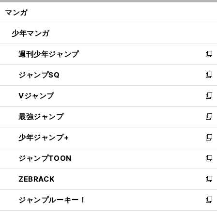
ン
く/
マンガ
ド
閉
ウ
じ
少年マンガ
で
る
開
週刊少年ジャンプ
く
新
し
ジャンプSQ
い
新
ウ
し
Vジャンプ
ィ
い
新
ン
ウ
し
最強ジャンプ
ド
ィ
い
新
ウ
ン
ウ
し
少年ジャンプ+
で
ド
ィ
い
新
開
ウ
ン
ウ
し
ジャンプTOON
く
で
ド
ィ
い
新
開
ウ
ン
ウ
し
ZEBRACK
く
で
ド
ィ
い
新
開
ウ
ン
ウ
し
ジャンプルーキー！
く
で
ド
ィ
い
新
開
ウ
ン
ウ
し