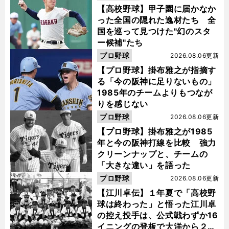
【高校野球】甲子園に届かなか
った全国の隠れた逸材たち 全
国を巡って見つけた"幻のスタ
ー候補"たち
プロ野球
2026.08.06更新
【プロ野球】掛布雅之が指摘す
る「今の阪神に足りないもの」
1985年のチームよりもつなが
りを感じない
プロ野球
2026.08.06更新
【プロ野球】掛布雅之が1985
年と今の阪神打線を比較 強力
クリーンナップと、チームの
「大きな違い」を語った
プロ野球
2026.08.06更新
【江川卓伝】１年夏で「高校野
球は終わった」と悟った江川卓
の控え投手は、公式戦わずか16
イニングの登板で大洋から２位