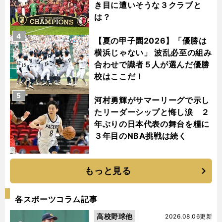
き目に遭いそうな３クラブと
は？
4
【夏の甲子園2026】「優勝は
横浜じゃない」 波乱必至の組み
合わせで識者５人が選んだ優勝
校はここだ！
5
河村勇輝がサマーリーグで示し
たリーダーシップと悔し涙 ２
年ぶりの日本代表の舞台を糧に
３年目のNBA挑戦は続く
もっと見る
各スポーツコラム記事
高校野球他
2026.08.06更新