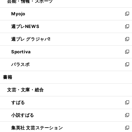
芸能・情報・スポーツ
く
で
ド
ィ
い
開
ウ
ン
ウ
Myojo
く
で
ド
ィ
新
開
ウ
ン
し
週プレNEWS
く
で
ド
い
新
開
ウ
ウ
し
週プレ グラジャパ!
く
で
ィ
い
新
開
ン
ウ
し
Sportiva
く
ド
ィ
い
新
ウ
ン
ウ
し
パラスポ
で
ド
ィ
い
新
開
ウ
ン
ウ
し
書籍
く
で
ド
ィ
い
開
ウ
ン
ウ
文芸・文庫・総合
く
で
ド
ィ
開
ウ
ン
すばる
く
で
ド
新
開
ウ
し
小説すばる
く
で
い
新
開
ウ
し
集英社 文芸ステーション
く
ィ
い
新