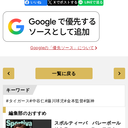
いいね
Xでポストする
LINEで送る
line
faceboo
x
k
Googleの「優先ソース」について
一覧に戻る
キーワード
#タイガース
#中谷仁
#藤川球児
#金本監督
#阪神
編集部のおすすめ
スポルティーバ バレーボール