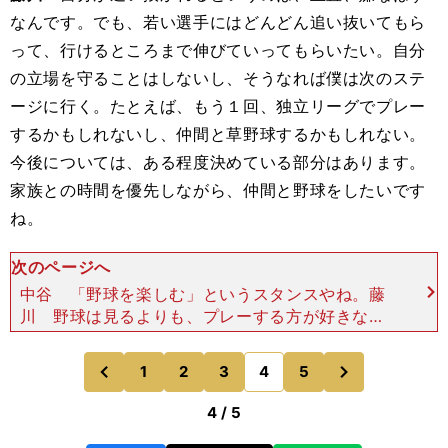
なんです。でも、若い選手にはどんどん追い抜いてもら
って、行けるところまで伸びていってもらいたい。自分
の立場を守ることはしないし、そうなれば僕は次のステ
ージに行く。たとえば、もう１回、独立リーグでプレー
するかもしれないし、仲間と草野球するかもしれない。
今後については、ある程度決めている部分はあります。
家族との時間を優先しながら、仲間と野球をしたいです
ね。
次のページへ
中谷 「野球を楽しむ」というスタンスやね。藤
川 野球は見るよりも、プレーする方が好きなの
で。そろそろ野手をしたいですね（笑）。そういう
意味では、野球を楽しむというのが、僕の人生なの
次
1
2
3
4
5
のページへ
のページへ
かなと。「球児」
前
4 / 5