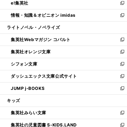
e!集英社
く
で
ド
ィ
い
新
開
ウ
ン
ウ
し
情報・知識＆オピニオン imidas
く
で
ド
ィ
い
新
開
ウ
ン
ウ
し
ライトノベル・ノベライズ
く
で
ド
ィ
い
開
ウ
ン
ウ
集英社Webマガジン コバルト
く
で
ド
ィ
新
開
ウ
ン
し
集英社オレンジ文庫
く
で
ド
い
新
開
ウ
ウ
し
シフォン文庫
く
で
ィ
い
新
開
ン
ウ
し
ダッシュエックス文庫公式サイト
く
ド
ィ
い
新
ウ
ン
ウ
し
JUMP j-BOOKS
で
ド
ィ
い
新
開
ウ
ン
ウ
し
キッズ
く
で
ド
ィ
い
開
ウ
ン
ウ
集英社みらい文庫
く
で
ド
ィ
新
開
ウ
ン
し
集英社の児童図書 S-KIDS.LAND
く
で
ド
い
新