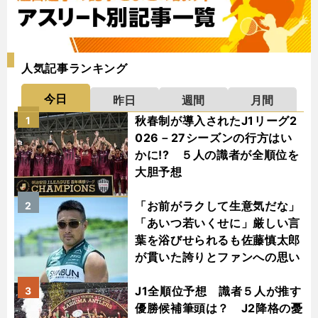
人気記事ランキング
今日
昨日
週間
月間
秋春制が導入されたJ1リーグ2
1
026－27シーズンの行方はい
かに!? ５人の識者が全順位を
大胆予想
「お前がラクして生意気だな」
2
「あいつ若いくせに」厳しい言
葉を浴びせられるも佐藤慎太郎
が貫いた誇りとファンへの思い
J1全順位予想 識者５人が推す
3
優勝候補筆頭は？ J2降格の憂