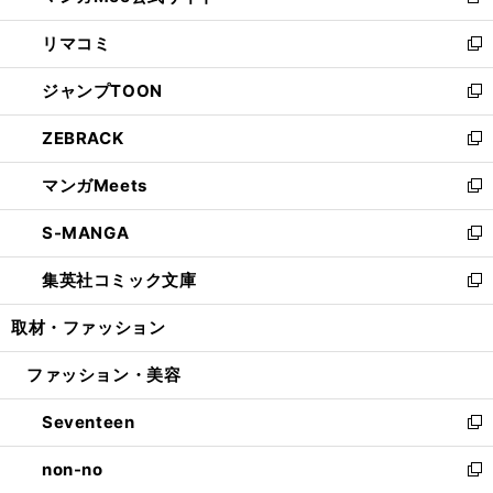
新
ウ
ン
ウ
し
リマコミ
で
ド
ィ
い
新
開
ウ
ン
ウ
し
ジャンプTOON
く
で
ド
ィ
い
新
開
ウ
ン
ウ
し
ZEBRACK
く
で
ド
ィ
い
新
開
ウ
ン
ウ
し
マンガMeets
く
で
ド
ィ
い
新
開
ウ
ン
ウ
し
S-MANGA
く
で
ド
ィ
い
新
開
ウ
ン
ウ
し
集英社コミック文庫
く
で
ド
ィ
い
新
開
ウ
ン
ウ
し
取材・ファッション
く
で
ド
ィ
い
開
ウ
ン
ウ
ファッション・美容
く
で
ド
ィ
開
ウ
ン
Seventeen
く
で
ド
新
開
ウ
し
non-no
く
で
い
新
開