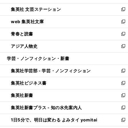
開
ウ
し
集英社 文芸ステーション
く
ィ
い
新
ン
ウ
し
web 集英社文庫
ド
ィ
い
新
ウ
ン
ウ
し
青春と読書
で
ド
ィ
い
新
開
ウ
ン
ウ
し
アジア人物史
く
で
ド
ィ
い
新
開
ウ
ン
ウ
し
学芸・ノンフィクション・新書
く
で
ド
ィ
い
開
ウ
ン
ウ
集英社学芸部 - 学芸・ノンフィクション
く
で
ド
ィ
新
開
ウ
ン
し
集英社ビジネス書
く
で
ド
い
新
開
ウ
ウ
し
集英社新書
く
で
ィ
い
新
開
ン
ウ
し
集英社新書プラス - 知の水先案内人
く
ド
ィ
い
新
ウ
ン
ウ
し
1日5分で、明日は変わる よみタイ yomitai
で
ド
ィ
い
新
開
ウ
ン
ウ
し