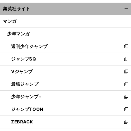
ウ
集英社サイト
ィ
開
ン
く/
マンガ
ド
閉
ウ
じ
少年マンガ
で
る
開
週刊少年ジャンプ
く
新
し
ジャンプSQ
い
新
ウ
し
Vジャンプ
ィ
い
新
ン
ウ
し
最強ジャンプ
ド
ィ
い
新
ウ
ン
ウ
し
少年ジャンプ+
で
ド
ィ
い
新
開
ウ
ン
ウ
し
ジャンプTOON
く
で
ド
ィ
い
新
開
ウ
ン
ウ
し
ZEBRACK
く
で
ド
ィ
い
新
開
ウ
ン
ウ
し