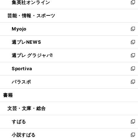
集英社オンライン
く
で
ド
ィ
い
新
開
ウ
ン
ウ
し
芸能・情報・スポーツ
く
で
ド
ィ
い
開
ウ
ン
ウ
Myojo
く
で
ド
ィ
新
開
ウ
ン
し
週プレNEWS
く
で
ド
い
新
開
ウ
ウ
し
週プレ グラジャパ!
く
で
ィ
い
新
開
ン
ウ
し
Sportiva
く
ド
ィ
い
新
ウ
ン
ウ
し
パラスポ
で
ド
ィ
い
新
開
ウ
ン
ウ
し
書籍
く
で
ド
ィ
い
開
ウ
ン
ウ
文芸・文庫・総合
く
で
ド
ィ
開
ウ
ン
すばる
く
で
ド
新
開
ウ
し
小説すばる
く
で
い
新