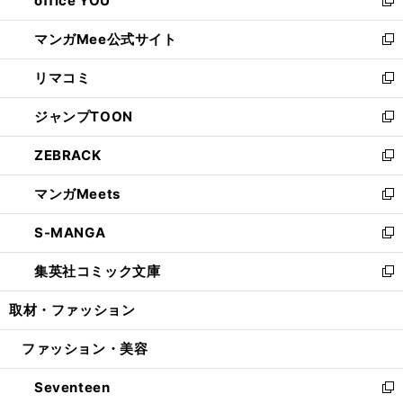
office YOU
で
ィ
い
新
開
ン
ウ
し
マンガMee公式サイト
く
ド
ィ
い
新
ウ
ン
ウ
し
リマコミ
で
ド
ィ
い
新
開
ウ
ン
ウ
し
ジャンプTOON
く
で
ド
ィ
い
新
開
ウ
ン
ウ
し
ZEBRACK
く
で
ド
ィ
い
新
開
ウ
ン
ウ
し
マンガMeets
く
で
ド
ィ
い
新
開
ウ
ン
ウ
し
S-MANGA
く
で
ド
ィ
い
新
開
ウ
ン
ウ
し
集英社コミック文庫
く
で
ド
ィ
い
新
開
ウ
ン
ウ
し
取材・ファッション
く
で
ド
ィ
い
開
ウ
ン
ウ
ファッション・美容
く
で
ド
ィ
開
ウ
ン
Seventeen
く
で
ド
新