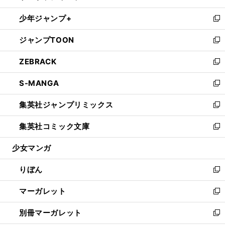
開
ウ
ン
ウ
し
少年ジャンプ+
く
で
ド
ィ
い
新
開
ウ
ン
ウ
し
ジャンプTOON
く
で
ド
ィ
い
新
開
ウ
ン
ウ
し
ZEBRACK
く
で
ド
ィ
い
新
開
ウ
ン
ウ
し
S-MANGA
く
で
ド
ィ
い
新
開
ウ
ン
ウ
し
集英社ジャンプリミックス
く
で
ド
ィ
い
新
開
ウ
ン
ウ
し
集英社コミック文庫
く
で
ド
ィ
い
新
開
ウ
ン
ウ
し
少女マンガ
く
で
ド
ィ
い
開
ウ
ン
ウ
りぼん
く
で
ド
ィ
新
開
ウ
ン
し
マーガレット
く
で
ド
い
新
開
ウ
ウ
し
別冊マーガレット
く
で
ィ
い
新
開
ン
ウ