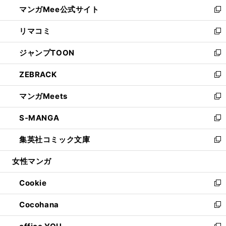
し
マンガMee公式サイト
く
ド
ィ
い
新
ウ
ン
ウ
し
リマコミ
で
ド
ィ
い
新
開
ウ
ン
ウ
し
ジャンプTOON
く
で
ド
ィ
い
新
開
ウ
ン
ウ
し
ZEBRACK
く
で
ド
ィ
い
新
開
ウ
ン
ウ
し
マンガMeets
く
で
ド
ィ
い
新
開
ウ
ン
ウ
し
S-MANGA
く
で
ド
ィ
い
新
開
ウ
ン
ウ
し
集英社コミック文庫
く
で
ド
ィ
い
新
開
ウ
ン
ウ
し
女性マンガ
く
で
ド
ィ
い
開
ウ
ン
ウ
Cookie
く
で
ド
ィ
新
開
ウ
ン
し
Cocohana
く
で
ド
い
新
開
ウ
ウ
し
く