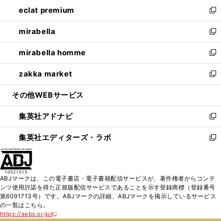
ン
ウ
し
eclat premium
く
で
ド
ィ
い
新
開
ウ
ン
ウ
し
mirabella
く
で
ド
ィ
い
新
開
ウ
ン
ウ
し
mirabella homme
く
で
ド
ィ
い
新
開
ウ
ン
ウ
し
zakka market
く
で
ド
ィ
い
新
開
ウ
ン
ウ
し
その他WEBサービス
く
で
ド
ィ
い
開
ウ
ン
ウ
集英社アドナビ
く
で
ド
ィ
新
開
ウ
ン
し
集英社エディターズ・ラボ
く
で
ド
い
新
開
ウ
ウ
し
く
で
ィ
い
開
ン
ウ
ABJマークは、この電子書店・電子書籍配信サービスが、著作権者からコンテ
く
ド
ィ
ンツ使用許諾を得た正規版配信サービスであることを示す登録商標（登録番号
ウ
ン
第6091713号）です。ABJマークの詳細、ABJマークを掲示しているサービス
で
ド
の一覧はこちら。
開
ウ
https://aebs.or.jp/
新