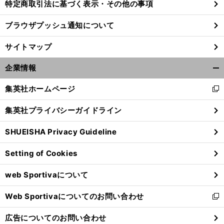
特定商取引法に基づく表示・その他の事項
ブラウザプッシュ通知について
】
！
前
へ
サイトマップ
企業情報
開
く/
集英社ホームページ
新
閉
し
じ
集英社プライバシーガイドライン
い
る
ウ
SHUEISHA Privacy Guideline
ィ
ン
Setting of Cookies
ド
ウ
web Sportivaについて
で
開
Web Sportivaについてのお問い合わせ
く
新
し
広告についてのお問い合わせ
い