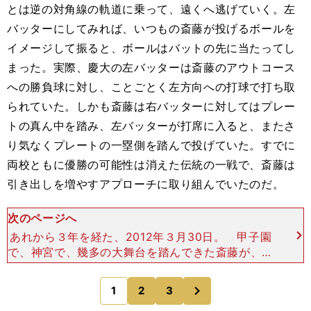
とは逆の対角線の軌道に乗って、遠くへ逃げていく。左
バッターにしてみれば、いつもの斎藤が投げるボールを
イメージして振ると、ボールはバットの先に当たってし
まった。実際、慶大の左バッターは斎藤のアウトコース
への勝負球に対し、ことごとく左方向への打球で打ち取
られていた。しかも斎藤は右バッターに対してはプレー
トの真ん中を踏み、左バッターが打席に入ると、またさ
り気なくプレートの一塁側を踏んで投げていた。すでに
両校ともに優勝の可能性は消えた伝統の一戦で、斎藤は
引き出しを増やすアプローチに取り組んでいたのだ。
次のページへ
あれから３年を経た、2012年３月30日。 甲子園
で、神宮で、幾多の大舞台を踏んできた斎藤が、開
幕戦の札幌ドームのマウンドに上がった。もちろ
ん、プレッシャーはある。彼にのしかかっていたの
次
1
2
3
のページへ
は、ファイ