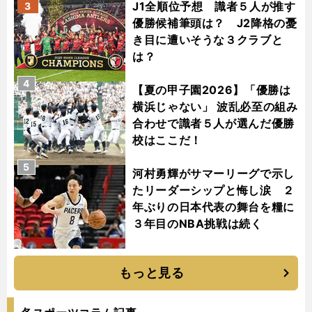
J1全順位予想 識者５人が推す
3
優勝候補筆頭は？ J2降格の憂
き目に遭いそうな３クラブと
は？
4
【夏の甲子園2026】「優勝は
横浜じゃない」 波乱必至の組み
合わせで識者５人が選んだ優勝
校はここだ！
5
河村勇輝がサマーリーグで示し
たリーダーシップと悔し涙 ２
年ぶりの日本代表の舞台を糧に
３年目のNBA挑戦は続く
もっと見る