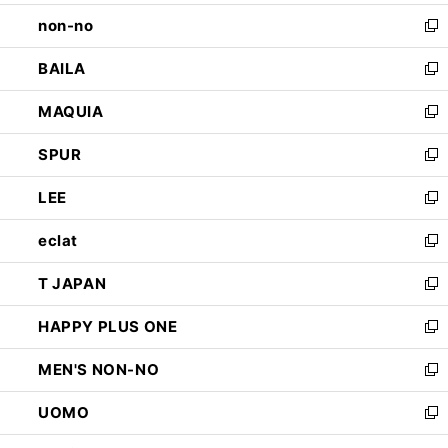
開
ウ
し
non-no
く
で
い
新
開
ウ
し
BAILA
く
ィ
い
新
ン
ウ
し
MAQUIA
ド
ィ
い
新
ウ
ン
ウ
し
SPUR
で
ド
ィ
い
新
開
ウ
ン
ウ
し
LEE
く
で
ド
ィ
い
新
開
ウ
ン
ウ
し
eclat
く
で
ド
ィ
い
新
開
ウ
ン
ウ
し
T JAPAN
く
で
ド
ィ
い
新
開
ウ
ン
ウ
し
HAPPY PLUS ONE
く
で
ド
ィ
い
新
開
ウ
ン
ウ
し
MEN'S NON-NO
く
で
ド
ィ
い
新
開
ウ
ン
ウ
し
UOMO
く
で
ド
ィ
い
新
開
ウ
ン
ウ
し