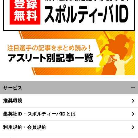
サービス
開
く/
推奨環境
閉
じ
集英社ID・スポルティーバIDとは
る
利用規約・会員規約