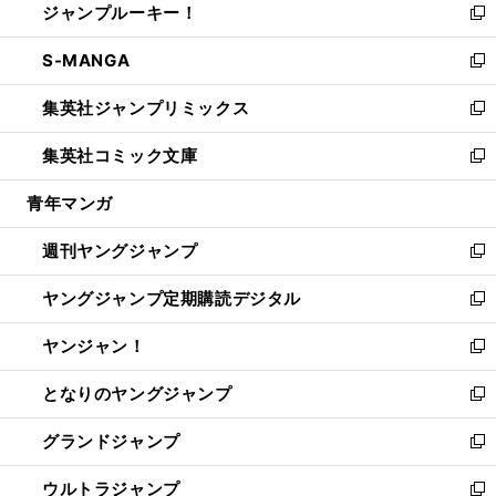
ジャンプルーキー！
く
で
ド
ィ
い
新
開
ウ
ン
ウ
し
S-MANGA
く
で
ド
ィ
い
新
開
ウ
ン
ウ
し
集英社ジャンプリミックス
く
で
ド
ィ
い
新
開
ウ
ン
ウ
し
集英社コミック文庫
く
で
ド
ィ
い
新
開
ウ
ン
ウ
し
青年マンガ
く
で
ド
ィ
い
開
ウ
ン
ウ
週刊ヤングジャンプ
く
で
ド
ィ
新
開
ウ
ン
し
ヤングジャンプ定期購読デジタル
く
で
ド
い
新
開
ウ
ウ
し
ヤンジャン！
く
で
ィ
い
新
開
ン
ウ
し
となりのヤングジャンプ
く
ド
ィ
い
新
ウ
ン
ウ
し
グランドジャンプ
で
ド
ィ
い
新
開
ウ
ン
ウ
し
ウルトラジャンプ
く
で
ド
ィ
い
新