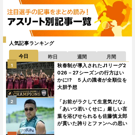
人気記事ランキング
今日
昨日
週間
月間
秋春制が導入されたJ1リーグ2
1
026－27シーズンの行方はい
かに!? ５人の識者が全順位を
大胆予想
「お前がラクして生意気だな」
2
「あいつ若いくせに」厳しい言
葉を浴びせられるも佐藤慎太郎
が貫いた誇りとファンへの思い