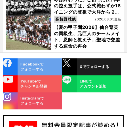
の控え投手は、公式戦わずか16
イニングの登板で大洋から２位
指名を受けた
高校野球他
2026.08.05更新
【夏の甲子園2026】仙台育英
の同級生、元巨人のチームメイ
ト、恩師と教え子...聖地で交差
する運命の再会
cebo
X
Facebookで
Xでフォローする
ok
フォローする
uTube
LINE
YouTubeで
LINEで
チャンネル登録
アカウント追加
stagra
Instagramで
m
フォローする