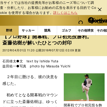
当サイトでは当社の提携先等がお客様のニーズ等について調
査・分析したり、お客様にお勧めの広告を表⽰する⽬的で Co
閉じ
okie を使⽤する場合があります。
詳しくはこちら
る
マイペ
web Sportiva (webスポルティーバ)
検索
メニュ
we
ー
野球の記事一覧
プロ野球
【プロ野球】開幕戦、プ
b
ジ
野球
サッカー
競馬
ゴルフ
その他球技
その他
ス
【プロ野球】開幕戦、プロ初完投勝利。
ポ
斎藤佑樹が解いたひとつの封印
ル
テ
2012年04月01日 11:20 公開
2016年07月12日 02:09 更新
ィ
ー
石田雄太●文 text by Ishida Yuta
バ
益田佑一●写真 photo by Masuda Yuichi
２年目に懸ける、彼の決意を
感じた。
初めてとなる開幕戦のマウン
ドに立った斎藤佑樹は、ゆっく
開幕戦でプロ初完投を飾