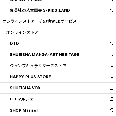
新
開
ウ
ン
し
集英社の児童図書 S-KIDS.LAND
く
で
ド
い
新
開
ウ
ウ
し
オンラインストア・
その他WEBサービス
く
で
ィ
い
開
ン
ウ
オンラインストア
く
ド
ィ
ウ
ン
OTO
で
ド
新
開
ウ
し
SHUEISHA MANGA-ART HERITAGE
く
で
い
新
開
ウ
し
ジャンプキャラクターズストア
く
ィ
い
新
ン
ウ
し
HAPPY PLUS STORE
ド
ィ
い
新
ウ
ン
ウ
し
SHUEISHA VOX
で
ド
ィ
い
新
開
ウ
ン
ウ
し
LEEマルシェ
く
で
ド
ィ
い
新
開
ウ
ン
ウ
し
SHOP Marisol
く
で
ド
ィ
い
新
開
ウ