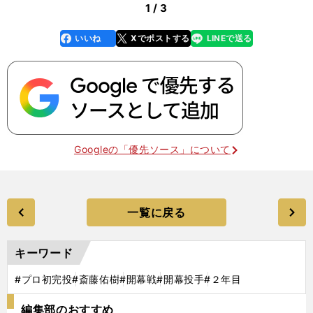
1 / 3
いいね
Xでポストする
LINEで送る
line
faceboo
x
k
Googleの「優先ソース」について
一覧に戻る
キーワード
#プロ初完投
#斎藤佑樹
#開幕戦
#開幕投手
#２年目
編集部のおすすめ