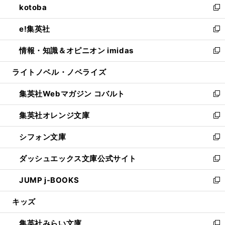
kotoba
く
で
ド
ィ
い
新
開
ウ
ン
ウ
し
e!集英社
く
で
ド
ィ
い
新
開
ウ
ン
ウ
し
情報・知識＆オピニオン imidas
く
で
ド
ィ
い
新
開
ウ
ン
ウ
し
ライトノベル・ノベライズ
く
で
ド
ィ
い
開
ウ
ン
ウ
集英社Webマガジン コバルト
く
で
ド
ィ
新
開
ウ
ン
し
集英社オレンジ文庫
く
で
ド
い
新
開
ウ
ウ
し
シフォン文庫
く
で
ィ
い
新
開
ン
ウ
し
ダッシュエックス文庫公式サイト
く
ド
ィ
い
新
ウ
ン
ウ
し
JUMP j-BOOKS
で
ド
ィ
い
新
開
ウ
ン
ウ
し
キッズ
く
で
ド
ィ
い
開
ウ
ン
ウ
集英社みらい文庫
く
で
ド
ィ