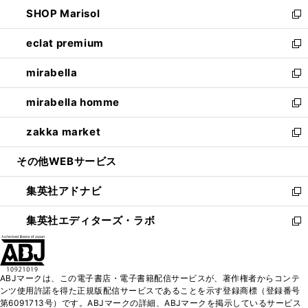
ン
ウ
し
SHOP Marisol
く
で
ド
ィ
い
新
開
ウ
ン
ウ
し
eclat premium
く
で
ド
ィ
い
新
開
ウ
ン
ウ
し
mirabella
く
で
ド
ィ
い
新
開
ウ
ン
ウ
し
mirabella homme
く
で
ド
ィ
い
新
開
ウ
ン
ウ
し
zakka market
く
で
ド
ィ
い
新
開
ウ
ン
ウ
し
その他WEBサービス
く
で
ド
ィ
い
開
ウ
ン
ウ
集英社アドナビ
く
で
ド
ィ
新
開
ウ
ン
し
集英社エディターズ・ラボ
く
で
ド
い
新
開
ウ
ウ
し
く
で
ィ
い
開
ン
ウ
ABJマークは、この電子書店・電子書籍配信サービスが、著作権者からコンテ
く
ド
ィ
ンツ使用許諾を得た正規版配信サービスであることを示す登録商標（登録番号
ウ
ン
第6091713号）です。ABJマークの詳細、ABJマークを掲示しているサービス