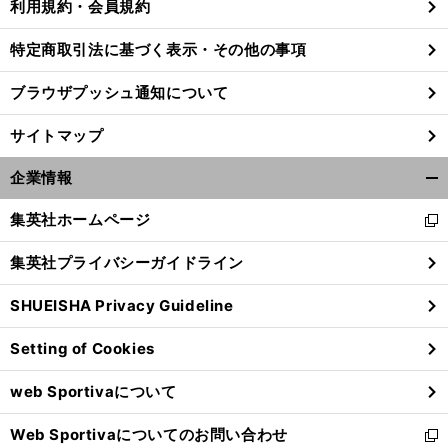
利用規約・会員規約
特定商取引法に基づく表示・その他の事項
ブラウザプッシュ通知について
サイトマップ
企業情報
開
く/
集英社ホームページ
新
閉
し
じ
集英社プライバシーガイドライン
い
る
ウ
SHUEISHA Privacy Guideline
ィ
ン
Setting of Cookies
ド
ウ
web Sportivaについて
で
開
Web Sportivaについてのお問い合わせ
く
新