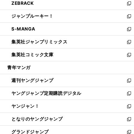
ZEBRACK
く
で
ド
ィ
い
新
開
ウ
ン
ウ
し
ジャンプルーキー！
く
で
ド
ィ
い
新
開
ウ
ン
ウ
し
S-MANGA
く
で
ド
ィ
い
新
開
ウ
ン
ウ
し
集英社ジャンプリミックス
く
で
ド
ィ
い
新
開
ウ
ン
ウ
し
集英社コミック文庫
く
で
ド
ィ
い
新
開
ウ
ン
ウ
し
青年マンガ
く
で
ド
ィ
い
開
ウ
ン
ウ
週刊ヤングジャンプ
く
で
ド
ィ
新
開
ウ
ン
し
ヤングジャンプ定期購読デジタル
く
で
ド
い
新
開
ウ
ウ
し
ヤンジャン！
く
で
ィ
い
新
開
ン
ウ
し
となりのヤングジャンプ
く
ド
ィ
い
新
ウ
ン
ウ
し
グランドジャンプ
で
ド
ィ
い
新