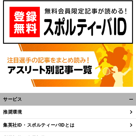
】
前
へ
サービス
開
く/
推奨環境
閉
じ
集英社ID・スポルティーバIDとは
る