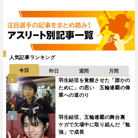
人気記事ランキング
今日
昨日
週間
月間
羽生結弦を覚醒させた「誰かの
1
ために」の思い 五輪連覇の偉
業への道のり
羽生結弦、五輪連覇の舞台裏
2
ケガで欠場中に取り組んだ「勉
強」で成長