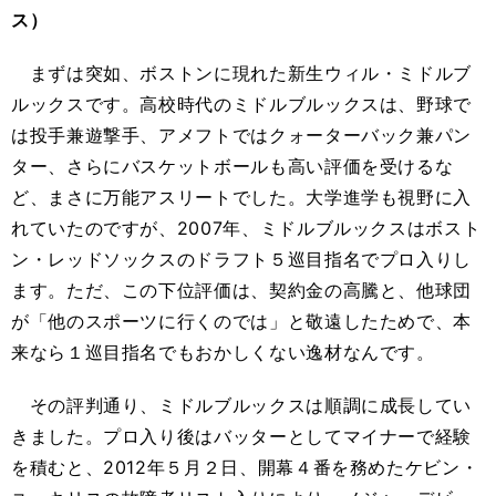
ス）
まずは突如、ボストンに現れた新生ウィル・ミドルブ
ルックスです。高校時代のミドルブルックスは、野球で
は投手兼遊撃手、アメフトではクォーターバック兼パン
ター、さらにバスケットボールも高い評価を受けるな
ど、まさに万能アスリートでした。大学進学も視野に入
れていたのですが、2007年、ミドルブルックスはボスト
ン・レッドソックスのドラフト５巡目指名でプロ入りし
ます。ただ、この下位評価は、契約金の高騰と、他球団
が「他のスポーツに行くのでは」と敬遠したためで、本
来なら１巡目指名でもおかしくない逸材なんです。
その評判通り、ミドルブルックスは順調に成長してい
きました。プロ入り後はバッターとしてマイナーで経験
を積むと、2012年５月２日、開幕４番を務めたケビン・