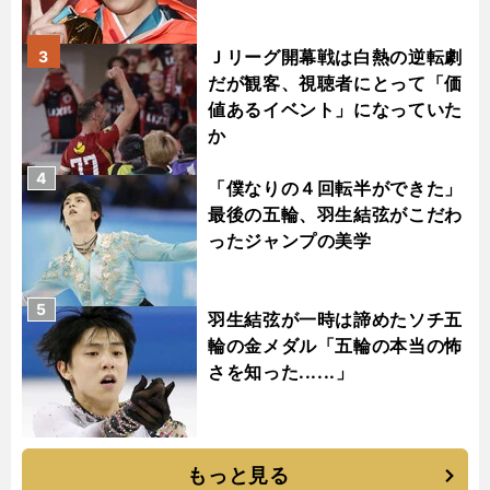
Ｊリーグ開幕戦は白熱の逆転劇
3
だが観客、視聴者にとって「価
値あるイベント」になっていた
か
4
「僕なりの４回転半ができた」
最後の五輪、羽生結弦がこだわ
ったジャンプの美学
5
羽生結弦が一時は諦めたソチ五
輪の金メダル「五輪の本当の怖
さを知った......」
もっと見る