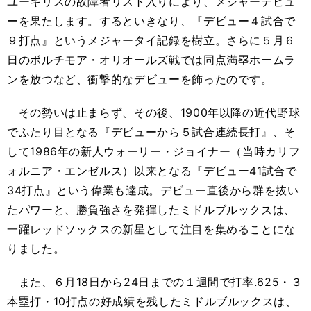
ユーキリスの故障者リスト入りにより、メジャーデビュ
ーを果たします。するといきなり、『デビュー４試合で
９打点』というメジャータイ記録を樹立。さらに５月６
日のボルチモア・オリオールズ戦では同点満塁ホームラ
ンを放つなど、衝撃的なデビューを飾ったのです。
その勢いは止まらず、その後、1900年以降の近代野球
でふたり目となる『デビューから５試合連続長打』、そ
して1986年の新人ウォーリー・ジョイナー（当時カリフ
ォルニア・エンゼルス）以来となる『デビュー41試合で
34打点』という偉業も達成。デビュー直後から群を抜い
たパワーと、勝負強さを発揮したミドルブルックスは、
一躍レッドソックスの新星として注目を集めることにな
りました。
また、６月18日から24日までの１週間で打率.625・３
本塁打・10打点の好成績を残したミドルブルックスは、