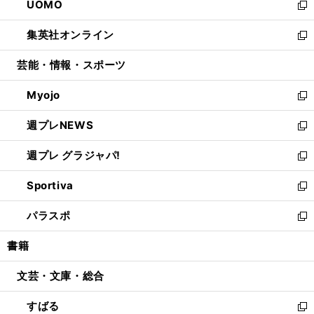
UOMO
く
で
ド
ィ
い
新
開
ウ
ン
ウ
し
集英社オンライン
く
で
ド
ィ
い
新
開
ウ
ン
ウ
し
芸能・情報・スポーツ
く
で
ド
ィ
い
開
ウ
ン
ウ
Myojo
く
で
ド
ィ
新
開
ウ
ン
し
週プレNEWS
く
で
ド
い
新
開
ウ
ウ
し
週プレ グラジャパ!
く
で
ィ
い
新
開
ン
ウ
し
Sportiva
く
ド
ィ
い
新
ウ
ン
ウ
し
パラスポ
で
ド
ィ
い
新
開
ウ
ン
ウ
し
書籍
く
で
ド
ィ
い
開
ウ
ン
ウ
文芸・文庫・総合
く
で
ド
ィ
開
ウ
ン
すばる
く
で
ド
新