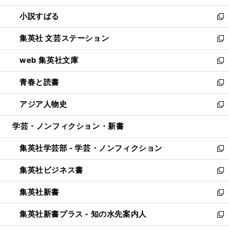
開
ウ
し
小説すばる
く
で
い
新
開
ウ
し
集英社 文芸ステーション
く
ィ
い
新
ン
ウ
し
web 集英社文庫
ド
ィ
い
新
ウ
ン
ウ
し
青春と読書
で
ド
ィ
い
新
開
ウ
ン
ウ
し
アジア人物史
く
で
ド
ィ
い
新
開
ウ
ン
ウ
し
学芸・ノンフィクション・新書
く
で
ド
ィ
い
開
ウ
ン
ウ
集英社学芸部 - 学芸・ノンフィクション
く
で
ド
ィ
新
開
ウ
ン
し
集英社ビジネス書
く
で
ド
い
新
開
ウ
ウ
し
集英社新書
く
で
ィ
い
新
開
ン
ウ
し
集英社新書プラス - 知の水先案内人
く
ド
ィ
い
新
ウ
ン
ウ
し