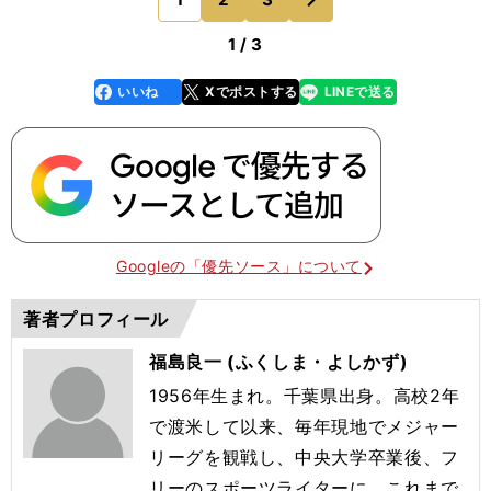
のページへ
ーし、レギ
1 / 3
いいね
Xでポストする
LINEで送る
line
faceboo
x
k
Googleの「優先ソース」について
著者プロフィール
福島良一 (ふくしま・よしかず)
1956年生まれ。千葉県出身。高校2年
で渡米して以来、毎年現地でメジャー
リーグを観戦し、中央大学卒業後、フ
リーのスポーツライターに。これまで