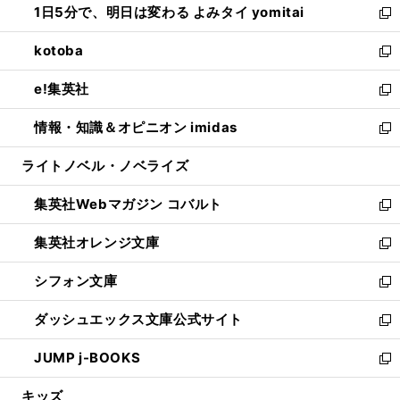
1日5分で、明日は変わる よみタイ yomitai
で
ド
ィ
い
新
開
ウ
ン
ウ
し
kotoba
く
で
ド
ィ
い
新
開
ウ
ン
ウ
し
e!集英社
く
で
ド
ィ
い
新
開
ウ
ン
ウ
し
情報・知識＆オピニオン imidas
く
で
ド
ィ
い
新
開
ウ
ン
ウ
し
ライトノベル・ノベライズ
く
で
ド
ィ
い
開
ウ
ン
ウ
集英社Webマガジン コバルト
く
で
ド
ィ
新
開
ウ
ン
し
集英社オレンジ文庫
く
で
ド
い
新
開
ウ
ウ
し
シフォン文庫
く
で
ィ
い
新
開
ン
ウ
し
ダッシュエックス文庫公式サイト
く
ド
ィ
い
新
ウ
ン
ウ
し
JUMP j-BOOKS
で
ド
ィ
い
新
開
ウ
ン
ウ
し
キッズ
く
で
ド
ィ
い