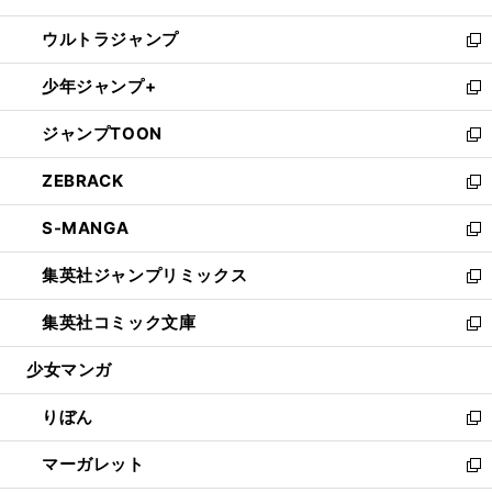
開
ウ
ン
ウ
し
ウルトラジャンプ
く
で
ド
ィ
い
新
開
ウ
ン
ウ
し
少年ジャンプ+
く
で
ド
ィ
い
新
開
ウ
ン
ウ
し
ジャンプTOON
く
で
ド
ィ
い
新
開
ウ
ン
ウ
し
ZEBRACK
く
で
ド
ィ
い
新
開
ウ
ン
ウ
し
S-MANGA
く
で
ド
ィ
い
新
開
ウ
ン
ウ
し
集英社ジャンプリミックス
く
で
ド
ィ
い
新
開
ウ
ン
ウ
し
集英社コミック文庫
く
で
ド
ィ
い
新
開
ウ
ン
ウ
し
少女マンガ
く
で
ド
ィ
い
開
ウ
ン
ウ
りぼん
く
で
ド
ィ
新
開
ウ
ン
し
マーガレット
く
で
ド
い
新
開
ウ
ウ