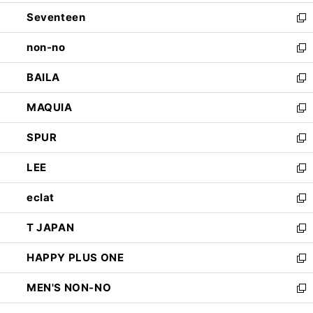
開
ウ
ン
Seventeen
く
で
ド
新
開
ウ
し
non-no
く
で
い
新
開
ウ
し
BAILA
く
ィ
い
新
ン
ウ
し
MAQUIA
ド
ィ
い
新
ウ
ン
ウ
し
SPUR
で
ド
ィ
い
新
開
ウ
ン
ウ
し
LEE
く
で
ド
ィ
い
新
開
ウ
ン
ウ
し
eclat
く
で
ド
ィ
い
新
開
ウ
ン
ウ
し
T JAPAN
く
で
ド
ィ
い
新
開
ウ
ン
ウ
し
HAPPY PLUS ONE
く
で
ド
ィ
い
新
開
ウ
ン
ウ
し
MEN'S NON-NO
く
で
ド
ィ
い
新
開
ウ
ン
ウ
し