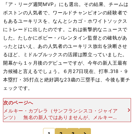
『ア・リーグ週間MVP』にも選出。その結果、チームは
ボストンの人気者で、ワールドチャンピオンの経験者で
もあるユーキリスを、なんとシカゴ・ホワイトソックス
にトレードに出したのです。これは衝撃的なニュースで
した。たしかにボビー・バレンタイン監督との確執があ
ったとはいえ、あの人気者のユーキリス放出を決断させ
るほど、ミドルブルックスの活躍は際立っていました。
開幕から１ヶ月後のデビューですが、今年の新人王最有
力候補と言えるでしょう。６月27日現在、打率.318・９
本塁打・35打点と絶好調な23歳の三塁手は、今後も要チ
ェックです。
次のページへ
メルキー・カブレラ（サンフランシスコ・ジャイア
ンツ） 無名の新人ではありませんが、メルキー・
カブレラも前半戦で衝撃を与えた特出すべき選手で
す。2005年にニューヨーク・ヤンキースでデビュ
次
1
2
3