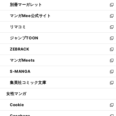
し
別冊マーガレット
く
で
ィ
い
新
開
ン
ウ
し
マンガMee公式サイト
く
ド
ィ
い
新
ウ
ン
ウ
し
リマコミ
で
ド
ィ
い
新
開
ウ
ン
ウ
し
ジャンプTOON
く
で
ド
ィ
い
新
開
ウ
ン
ウ
し
ZEBRACK
く
で
ド
ィ
い
新
開
ウ
ン
ウ
し
マンガMeets
く
で
ド
ィ
い
新
開
ウ
ン
ウ
し
S-MANGA
く
で
ド
ィ
い
新
開
ウ
ン
ウ
し
集英社コミック文庫
く
で
ド
ィ
い
新
開
ウ
ン
ウ
し
女性マンガ
く
で
ド
ィ
い
開
ウ
ン
ウ
Cookie
く
で
ド
ィ
新
開
ウ
ン
し
Cocohana
く