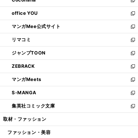
で
ド
い
新
開
ウ
ウ
し
office YOU
く
で
ィ
い
新
開
ン
ウ
し
マンガMee公式サイト
く
ド
ィ
い
新
ウ
ン
ウ
し
リマコミ
で
ド
ィ
い
新
開
ウ
ン
ウ
し
ジャンプTOON
く
で
ド
ィ
い
新
開
ウ
ン
ウ
し
ZEBRACK
く
で
ド
ィ
い
新
開
ウ
ン
ウ
し
マンガMeets
く
で
ド
ィ
い
新
開
ウ
ン
ウ
し
S-MANGA
く
で
ド
ィ
い
新
開
ウ
ン
ウ
し
集英社コミック文庫
く
で
ド
ィ
い
新
開
ウ
ン
ウ
し
取材・ファッション
く
で
ド
ィ
い
開
ウ
ン
ウ
ファッション・美容
く
で
ド
ィ