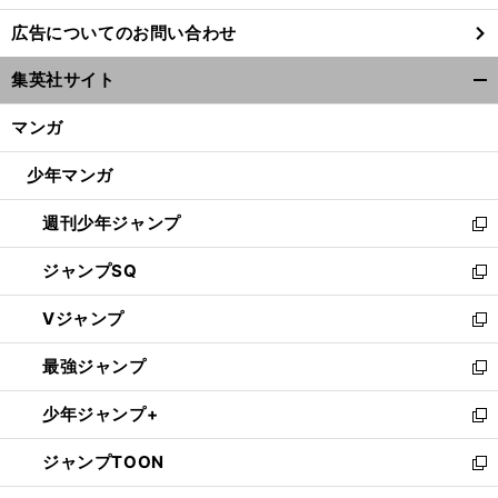
し
広告についてのお問い合わせ
い
ウ
集英社サイト
ィ
開
ン
く/
マンガ
ド
閉
ウ
じ
少年マンガ
で
る
開
週刊少年ジャンプ
く
新
し
ジャンプSQ
い
新
ウ
し
Vジャンプ
ィ
い
新
ン
ウ
し
最強ジャンプ
ド
ィ
い
新
ウ
ン
ウ
し
少年ジャンプ+
で
ド
ィ
い
新
開
ウ
ン
ウ
し
ジャンプTOON
く
で
ド
ィ
い
新
開
ウ
ン
ウ
し