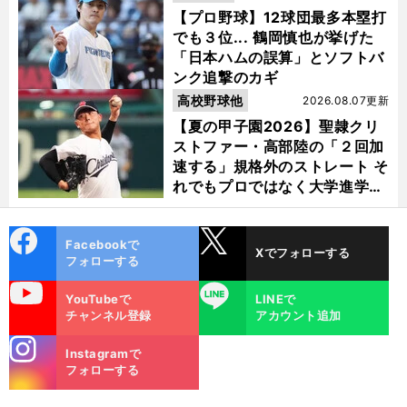
【プロ野球】12球団最多本塁打
でも３位... 鶴岡慎也が挙げた
「日本ハムの誤算」とソフトバ
ンク追撃のカギ
高校野球他
2026.08.07更新
【夏の甲子園2026】聖隷クリ
ストファー・高部陸の「２回加
速する」規格外のストレート そ
れでもプロではなく大学進学を
選ぶ理由
cebo
X
Facebookで
Xでフォローする
ok
フォローする
uTube
LINE
YouTubeで
LINEで
チャンネル登録
アカウント追加
stagra
Instagramで
m
フォローする