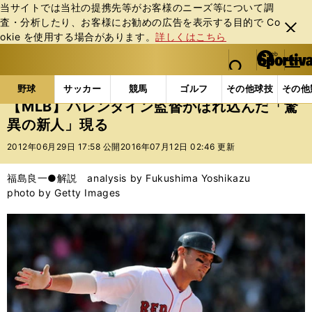
当サイトでは当社の提携先等がお客様のニーズ等について調
査・分析したり、お客様にお勧めの広告を表⽰する⽬的で Co
閉じ
okie を使⽤する場合があります。
詳しくはこちら
る
マイペ
web Sportiva (webスポルティーバ)
検索
メニュ
we
ー
野球の記事一覧
MLB
福島良一
【MLB】バレン
b
ジ
野球
サッカー
競馬
ゴルフ
その他球技
その他
ス
【MLB】バレンタイン監督がほれ込んだ「驚
ポ
異の新人」現る
ル
テ
2012年06月29日 17:58 公開
2016年07月12日 02:46 更新
ィ
ー
福島良一●解説 analysis by Fukushima Yoshikazu
バ
photo by Getty Images