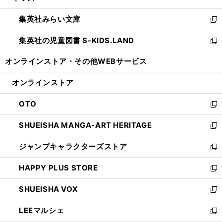
開
ウ
ン
ウ
集英社みらい文庫
く
で
ド
ィ
新
開
ウ
ン
し
集英社の児童図書 S-KIDS.LAND
く
で
ド
い
新
開
ウ
ウ
し
オンラインストア・
その他WEBサービス
く
で
ィ
い
開
ン
ウ
オンラインストア
く
ド
ィ
ウ
ン
OTO
で
ド
新
開
ウ
し
SHUEISHA MANGA-ART HERITAGE
く
で
い
新
開
ウ
し
ジャンプキャラクターズストア
く
ィ
い
新
ン
ウ
し
HAPPY PLUS STORE
ド
ィ
い
新
ウ
ン
ウ
し
SHUEISHA VOX
で
ド
ィ
い
新
開
ウ
ン
ウ
し
LEEマルシェ
く
で
ド
ィ
い
新
開
ウ