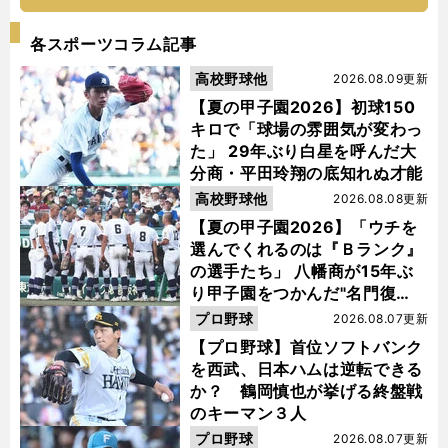
各スポーツコラム記事
高校野球他
2026.08.09更新
【夏の甲子園2026】初球150
キロで「球場の雰囲気が変わっ
た」 29年ぶり白星を呼んだ大
分商・平田玲翔の底知れぬ才能
高校野球他
2026.08.08更新
【夏の甲子園2026】「ウチを
選んでくれるのは『Ｂランク』
の選手たち」 八幡商が15年ぶ
り甲子園をつかんだ"名門復
活"の舞台裏
プロ野球
2026.08.07更新
【プロ野球】首位ソフトバンク
を西武、日本ハムは逆転できる
か？ 鶴岡慎也が挙げる終盤戦
のキーマン３人
プロ野球
2026.08.07更新