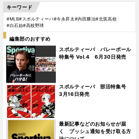
キーワード
#MLB
#スポルティーバ
#今永昇太
#内田勝治
#北筑高校
#白石始
#高校野球
編集部のおすすめ
スポルティーバ バレーボール
特集号 Vol.4 6月30日発売
スポルティーバ 部活特集号
3月16日発売
最新記事などのお知らせが届
く プッシュ通知を受け取る方
法について