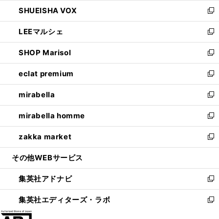
ウ
ン
ウ
し
SHUEISHA VOX
で
ド
ィ
い
新
開
ウ
ン
ウ
し
LEEマルシェ
く
で
ド
ィ
い
新
開
ウ
ン
ウ
し
SHOP Marisol
く
で
ド
ィ
い
新
開
ウ
ン
ウ
し
eclat premium
く
で
ド
ィ
い
新
開
ウ
ン
ウ
し
mirabella
く
で
ド
ィ
い
新
開
ウ
ン
ウ
し
mirabella homme
く
で
ド
ィ
い
新
開
ウ
ン
ウ
し
zakka market
く
で
ド
ィ
い
新
開
ウ
ン
ウ
し
その他WEBサービス
く
で
ド
ィ
い
開
ウ
ン
ウ
集英社アドナビ
く
で
ド
ィ
新
開
ウ
ン
し
集英社エディターズ・ラボ
く
で
ド
い
新
開
ウ
ウ
し