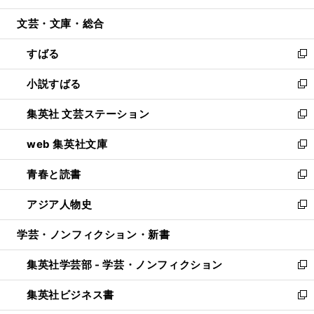
開
ウ
ン
ウ
文芸・文庫・総合
く
で
ド
ィ
開
ウ
ン
すばる
く
で
ド
新
開
ウ
し
小説すばる
く
で
い
新
開
ウ
し
集英社 文芸ステーション
く
ィ
い
新
ン
ウ
し
web 集英社文庫
ド
ィ
い
新
ウ
ン
ウ
し
青春と読書
で
ド
ィ
い
新
開
ウ
ン
ウ
し
アジア人物史
く
で
ド
ィ
い
新
開
ウ
ン
ウ
し
学芸・ノンフィクション・新書
く
で
ド
ィ
い
開
ウ
ン
ウ
集英社学芸部 - 学芸・ノンフィクション
く
で
ド
ィ
新
開
ウ
ン
し
集英社ビジネス書
く
で
ド
い
新
開
ウ
ウ
し