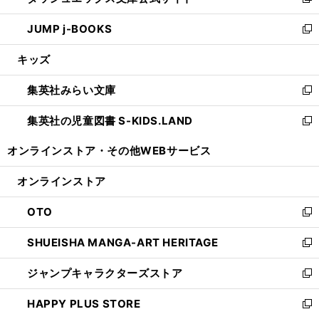
い
新
ウ
ン
ウ
し
JUMP j-BOOKS
で
ド
ィ
い
新
開
ウ
ン
ウ
し
キッズ
く
で
ド
ィ
い
開
ウ
ン
ウ
集英社みらい文庫
く
で
ド
ィ
新
開
ウ
ン
し
集英社の児童図書 S-KIDS.LAND
く
で
ド
い
新
開
ウ
ウ
し
オンラインストア・
その他WEBサービス
く
で
ィ
い
開
ン
ウ
オンラインストア
く
ド
ィ
ウ
ン
OTO
で
ド
新
開
ウ
し
SHUEISHA MANGA-ART HERITAGE
く
で
い
新
開
ウ
し
ジャンプキャラクターズストア
く
ィ
い
新
ン
ウ
し
HAPPY PLUS STORE
ド
ィ
い
新