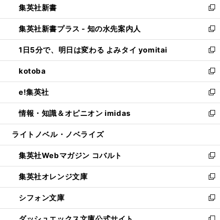
集英社新書
く
で
ィ
い
新
開
ン
ウ
し
集英社新書プラス - 知の水先案内人
く
ド
ィ
い
新
ウ
ン
ウ
し
1日5分で、明日は変わる よみタイ yomitai
で
ド
ィ
い
新
開
ウ
ン
ウ
し
kotoba
く
で
ド
ィ
い
新
開
ウ
ン
ウ
し
e!集英社
く
で
ド
ィ
い
新
開
ウ
ン
ウ
し
情報・知識＆オピニオン imidas
く
で
ド
ィ
い
新
開
ウ
ン
ウ
し
ライトノベル・ノベライズ
く
で
ド
ィ
い
開
ウ
ン
ウ
集英社Webマガジン コバルト
く
で
ド
ィ
新
開
ウ
ン
し
集英社オレンジ文庫
く
で
ド
い
新
開
ウ
ウ
し
シフォン文庫
く
で
ィ
い
新
開
ン
ウ
し
ダッシュエックス文庫公式サイト
く
ド
ィ