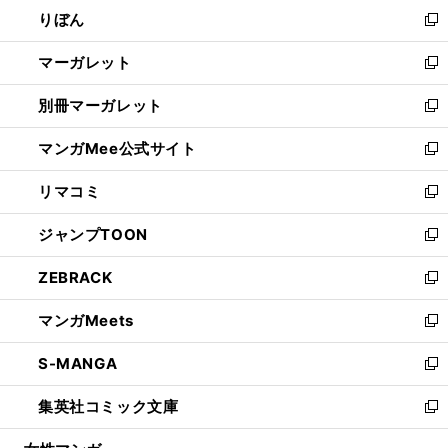
ウ
りぼん
く
で
ド
ィ
新
開
ウ
ン
し
マーガレット
く
で
ド
い
新
開
ウ
ウ
し
別冊マーガレット
く
で
ィ
い
新
開
ン
ウ
し
マンガMee公式サイト
く
ド
ィ
い
新
ウ
ン
ウ
し
リマコミ
で
ド
ィ
い
新
開
ウ
ン
ウ
し
ジャンプTOON
く
で
ド
ィ
い
新
開
ウ
ン
ウ
し
ZEBRACK
く
で
ド
ィ
い
新
開
ウ
ン
ウ
し
マンガMeets
く
で
ド
ィ
い
新
開
ウ
ン
ウ
し
S-MANGA
く
で
ド
ィ
い
新
開
ウ
ン
ウ
し
集英社コミック文庫
く
で
ド
ィ
い
新
開
ウ
ン
ウ
し