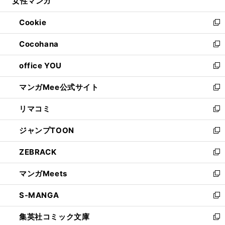
女性マンガ
く
で
ド
ィ
い
開
ウ
ン
ウ
Cookie
く
で
ド
ィ
新
開
ウ
ン
し
Cocohana
く
で
ド
い
新
開
ウ
ウ
し
office YOU
く
で
ィ
い
新
開
ン
ウ
し
マンガMee公式サイト
く
ド
ィ
い
新
ウ
ン
ウ
し
リマコミ
で
ド
ィ
い
新
開
ウ
ン
ウ
し
ジャンプTOON
く
で
ド
ィ
い
新
開
ウ
ン
ウ
し
ZEBRACK
く
で
ド
ィ
い
新
開
ウ
ン
ウ
し
マンガMeets
く
で
ド
ィ
い
新
開
ウ
ン
ウ
し
S-MANGA
く
で
ド
ィ
い
新
開
ウ
ン
ウ
し
集英社コミック文庫
く
で
ド
ィ
い
新