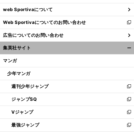
ウ
web Sportivaについて
で
開
Web Sportivaについてのお問い合わせ
く
新
し
広告についてのお問い合わせ
い
ウ
集英社サイト
ィ
開
ン
く/
マンガ
ド
閉
ウ
じ
少年マンガ
で
る
開
週刊少年ジャンプ
く
新
し
ジャンプSQ
い
新
ウ
し
Vジャンプ
ィ
い
新
ン
ウ
し
最強ジャンプ
ド
ィ
い
新
ウ
ン
ウ
し