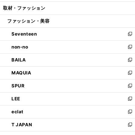
開
ウ
ン
ウ
し
取材・ファッション
く
で
ド
ィ
い
開
ウ
ン
ウ
ファッション・美容
く
で
ド
ィ
開
ウ
ン
Seventeen
く
で
ド
新
開
ウ
し
non-no
く
で
い
新
開
ウ
し
BAILA
く
ィ
い
新
ン
ウ
し
MAQUIA
ド
ィ
い
新
ウ
ン
ウ
し
SPUR
で
ド
ィ
い
新
開
ウ
ン
ウ
し
LEE
く
で
ド
ィ
い
新
開
ウ
ン
ウ
し
eclat
く
で
ド
ィ
い
新
開
ウ
ン
ウ
し
T JAPAN
く
で
ド
ィ
い
新
開
ウ
ン
ウ
し