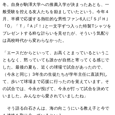
冬。自身が駒澤大学への推薦入学が決まったあとも、一
般受験を控える友人たちを励ましていたという。今年４
月、半裸で応援する熱狂的な男性ファン6人に｢Ｓ｣｢Ｈ｣
「O」「Ｔ」｢Ａ｣｢！｣と一文字ずつ入った特製Tシャツを
プレゼントする粋な計らいを見せたが、そういう気配り
は高校時代から変わらなかった。
「エースだからといって、お高くとまっているというこ
ともなく、黙っていても誰かが自然と寄ってくる感じで
した。最後の夏も、近くの球場で試合があったので、
（今永と同じ）3年生の生徒たちが学年主任に直談判し
て、歩いて球場まで応援に行ったのを覚えています。そ
の試合では、今永が投げて、今永が打って試合を決めて
いました。みんなから愛されていましたね」
そう語る白石さんは、海の向こうにいる教え子と今で