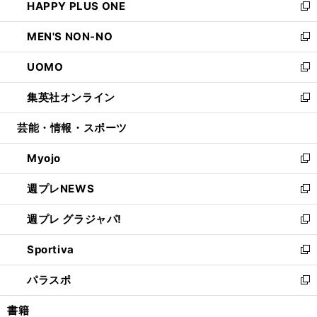
HAPPY PLUS ONE
く
で
ド
ィ
い
新
開
ウ
ン
ウ
し
MEN'S NON-NO
く
で
ド
ィ
い
新
開
ウ
ン
ウ
し
UOMO
く
で
ド
ィ
い
新
開
ウ
ン
ウ
し
集英社オンライン
く
で
ド
ィ
い
新
開
ウ
ン
ウ
し
芸能・情報・スポーツ
く
で
ド
ィ
い
開
ウ
ン
ウ
Myojo
く
で
ド
ィ
新
開
ウ
ン
し
週プレNEWS
く
で
ド
い
新
開
ウ
ウ
し
週プレ グラジャパ!
く
で
ィ
い
新
開
ン
ウ
し
Sportiva
く
ド
ィ
い
新
ウ
ン
ウ
し
パラスポ
で
ド
ィ
い
新
開
ウ
ン
ウ
し
書籍
く
で
ド
ィ
い