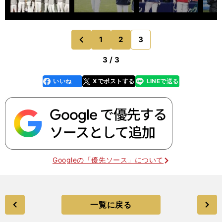
1
2
3
のページへ
前
3 / 3
いいね
Xでポストする
LINEで送る
line
faceboo
x
k
Googleの「優先ソース」について
一覧に戻る