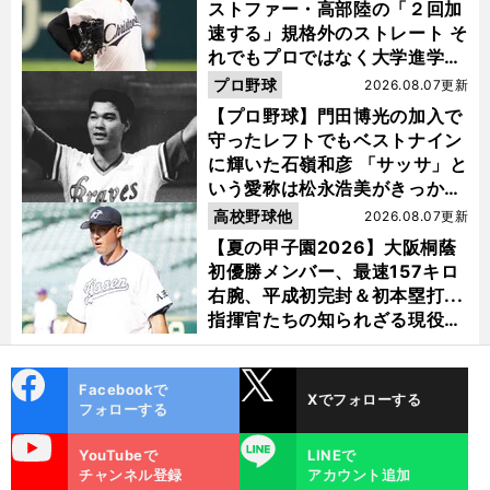
ストファー・高部陸の「２回加
速する」規格外のストレート そ
れでもプロではなく大学進学を
選ぶ理由
プロ野球
2026.08.07更新
【プロ野球】門田博光の加入で
守ったレフトでもベストナイン
に輝いた石嶺和彦 「サッサ」と
いう愛称は松永浩美がきっか
け？
高校野球他
2026.08.07更新
【夏の甲子園2026】大阪桐蔭
初優勝メンバー、最速157キロ
右腕、平成初完封＆初本塁打...
指揮官たちの知られざる現役時
代
cebo
X
Facebookで
Xでフォローする
ok
フォローする
uTube
LINE
YouTubeで
LINEで
チャンネル登録
アカウント追加