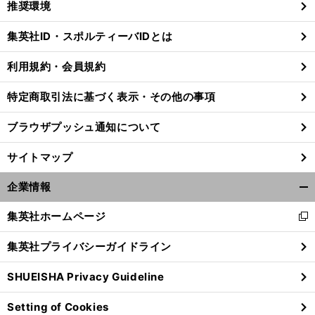
推奨環境
閉
じ
集英社ID・スポルティーバIDとは
る
利用規約・会員規約
特定商取引法に基づく表示・その他の事項
ブラウザプッシュ通知について
サイトマップ
企業情報
開
く/
集英社ホームページ
新
閉
し
じ
集英社プライバシーガイドライン
い
る
ウ
SHUEISHA Privacy Guideline
ィ
ン
Setting of Cookies
ド