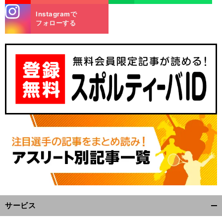
stagra
Instagramで
m
フォローする
北
々
甲
」
筑高校に脈
と受け継がれる今永昇太の教え
「
子園に出ることが最高の恩返し
サービス
開
く/