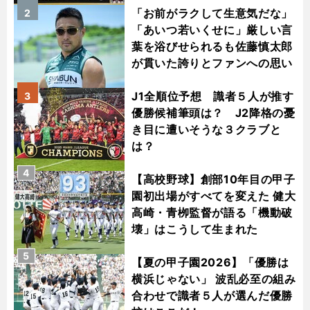
「お前がラクして生意気だな」
2
「あいつ若いくせに」厳しい言
葉を浴びせられるも佐藤慎太郎
が貫いた誇りとファンへの思い
J1全順位予想 識者５人が推す
3
優勝候補筆頭は？ J2降格の憂
き目に遭いそうな３クラブと
は？
4
【高校野球】創部10年目の甲子
園初出場がすべてを変えた 健大
高崎・青栁監督が語る「機動破
壊」はこうして生まれた
5
【夏の甲子園2026】「優勝は
横浜じゃない」 波乱必至の組み
合わせで識者５人が選んだ優勝