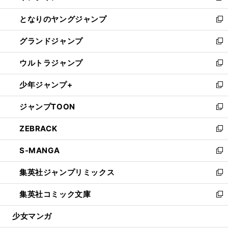
開
ン
ウ
し
となりのヤングジャンプ
く
ド
ィ
い
新
ウ
ン
ウ
し
グランドジャンプ
で
ド
ィ
い
新
開
ウ
ン
ウ
し
ウルトラジャンプ
く
で
ド
ィ
い
新
開
ウ
ン
ウ
し
少年ジャンプ+
く
で
ド
ィ
い
新
開
ウ
ン
ウ
し
ジャンプTOON
く
で
ド
ィ
い
新
開
ウ
ン
ウ
し
ZEBRACK
く
で
ド
ィ
い
新
開
ウ
ン
ウ
し
S-MANGA
く
で
ド
ィ
い
新
開
ウ
ン
ウ
し
集英社ジャンプリミックス
く
で
ド
ィ
い
新
開
ウ
ン
ウ
し
集英社コミック文庫
く
で
ド
ィ
い
新
開
ウ
ン
ウ
し
少女マンガ
く
で
ド
ィ
い
開
ウ
ン