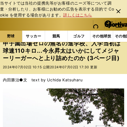
当サイトでは当社の提携先等がお客様のニーズ等について調
査・分析したり、お客様にお勧めの広告を表⽰する⽬的で Co
閉じ
okie を使⽤する場合があります。
詳しくはこちら
る
マイペ
web Sportiva (webスポルティーバ)
検索
メニュ
we
ー
野球の記事一覧
高校野球他
甲子園出場ゼロの無名の
b
ジ
野球
サッカー
競馬
ゴルフ
その他球技
その他
ス
甲子園出場ゼロの無名の進学校、入学当初は
ポ
球速110キロ...今永昇太はいかにしてメジャ
ル
ーリーガーへと上り詰めたのか (3ページ目)
テ
ィ
2024年07月02日 10:15 公開
2024年07月02日 17:30 更新
ー
バ
内田勝治●文 text by Uchida Katsuharu