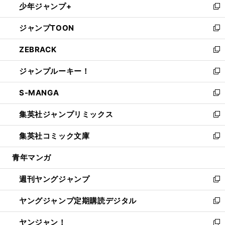
少年ジャンプ+
で
ド
ィ
い
新
開
ウ
ン
ウ
し
ジャンプTOON
く
で
ド
ィ
い
新
開
ウ
ン
ウ
し
ZEBRACK
く
で
ド
ィ
い
新
開
ウ
ン
ウ
し
ジャンプルーキー！
く
で
ド
ィ
い
新
開
ウ
ン
ウ
し
S-MANGA
く
で
ド
ィ
い
新
開
ウ
ン
ウ
し
集英社ジャンプリミックス
く
で
ド
ィ
い
新
開
ウ
ン
ウ
し
集英社コミック文庫
く
で
ド
ィ
い
新
開
ウ
ン
ウ
し
青年マンガ
く
で
ド
ィ
い
開
ウ
ン
ウ
週刊ヤングジャンプ
く
で
ド
ィ
新
開
ウ
ン
し
ヤングジャンプ定期購読デジタル
く
で
ド
い
新
開
ウ
ウ
し
ヤンジャン！
く
で
ィ
い
新