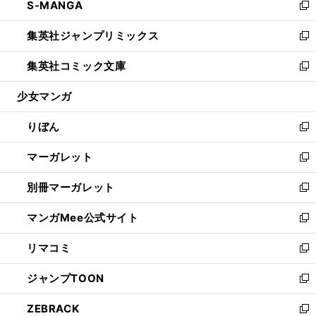
S-MANGA
く
で
ド
ィ
い
新
開
ウ
ン
ウ
し
集英社ジャンプリミックス
く
で
ド
ィ
い
新
開
ウ
ン
ウ
し
集英社コミック文庫
く
で
ド
ィ
い
新
開
ウ
ン
ウ
し
少女マンガ
く
で
ド
ィ
い
開
ウ
ン
ウ
りぼん
く
で
ド
ィ
新
開
ウ
ン
し
マーガレット
く
で
ド
い
新
開
ウ
ウ
し
別冊マーガレット
く
で
ィ
い
新
開
ン
ウ
し
マンガMee公式サイト
く
ド
ィ
い
新
ウ
ン
ウ
し
リマコミ
で
ド
ィ
い
新
開
ウ
ン
ウ
し
ジャンプTOON
く
で
ド
ィ
い
新
開
ウ
ン
ウ
し
ZEBRACK
く
で
ド
ィ
い
新