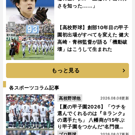
さを知った......」
5
【高校野球】創部10年目の甲子
園初出場がすべてを変えた 健大
高崎・青栁監督が語る「機動破
壊」はこうして生まれた
もっと見る
各スポーツコラム記事
高校野球他
2026.08.08更新
【夏の甲子園2026】「ウチを
選んでくれるのは『Ｂランク』
の選手たち」 八幡商が15年ぶ
り甲子園をつかんだ"名門復
活"の舞台裏
プロ野球
2026.08.07更新