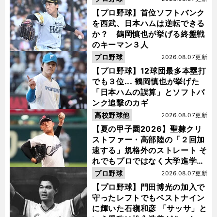
【プロ野球】首位ソフトバンク
を西武、日本ハムは逆転できる
か？ 鶴岡慎也が挙げる終盤戦
のキーマン３人
プロ野球
2026.08.07更新
【プロ野球】12球団最多本塁打
でも３位... 鶴岡慎也が挙げた
「日本ハムの誤算」とソフトバ
ンク追撃のカギ
高校野球他
2026.08.07更新
【夏の甲子園2026】聖隷クリ
ストファー・高部陸の「２回加
速する」規格外のストレート そ
れでもプロではなく大学進学を
選ぶ理由
プロ野球
2026.08.07更新
【プロ野球】門田博光の加入で
守ったレフトでもベストナイン
に輝いた石嶺和彦 「サッサ」と