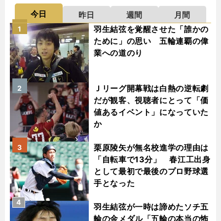
今日
昨日
週間
月間
羽生結弦を覚醒させた「誰かの
1
ために」の思い 五輪連覇の偉
業への道のり
Ｊリーグ開幕戦は白熱の逆転劇
2
だが観客、視聴者にとって「価
値あるイベント」になっていた
か
栗原陵矢が無名校進学の理由は
3
「自転車で13分」 春江工出身
として最初で最後のプロ野球選
手となった
4
羽生結弦が一時は諦めたソチ五
輪の金メダル「五輪の本当の怖