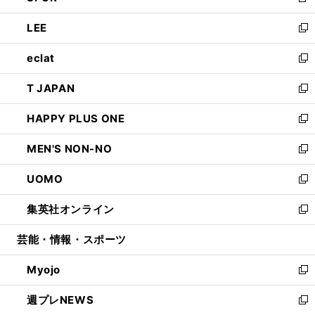
新
開
ウ
ン
ウ
し
LEE
く
で
ド
ィ
い
新
開
ウ
ン
ウ
し
eclat
く
で
ド
ィ
い
新
開
ウ
ン
ウ
し
T JAPAN
く
で
ド
ィ
い
新
開
ウ
ン
ウ
し
HAPPY PLUS ONE
く
で
ド
ィ
い
新
開
ウ
ン
ウ
し
MEN'S NON-NO
く
で
ド
ィ
い
新
開
ウ
ン
ウ
し
UOMO
く
で
ド
ィ
い
新
開
ウ
ン
ウ
し
集英社オンライン
く
で
ド
ィ
い
新
開
ウ
ン
ウ
し
芸能・情報・スポーツ
く
で
ド
ィ
い
開
ウ
ン
ウ
Myojo
く
で
ド
ィ
新
開
ウ
ン
し
週プレNEWS
く
で
ド
い
新
開