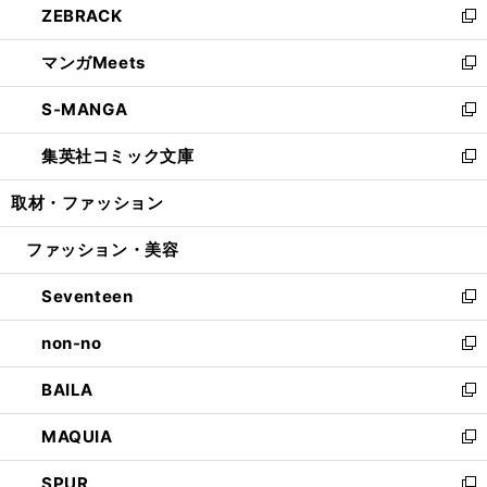
ZEBRACK
く
で
ド
ィ
い
新
開
ウ
ン
ウ
し
マンガMeets
く
で
ド
ィ
い
新
開
ウ
ン
ウ
し
S-MANGA
く
で
ド
ィ
い
新
開
ウ
ン
ウ
し
集英社コミック文庫
く
で
ド
ィ
い
新
開
ウ
ン
ウ
し
取材・ファッション
く
で
ド
ィ
い
開
ウ
ン
ウ
ファッション・美容
く
で
ド
ィ
開
ウ
ン
Seventeen
く
で
ド
新
開
ウ
し
non-no
く
で
い
新
開
ウ
し
BAILA
く
ィ
い
新
ン
ウ
し
MAQUIA
ド
ィ
い
新
ウ
ン
ウ
し
SPUR
で
ド
ィ
い