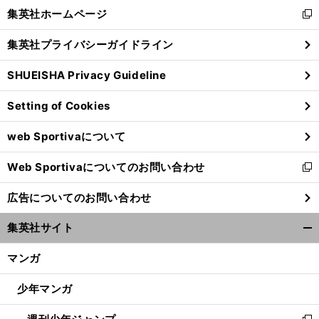
く/
集英社ホームページ
新
閉
し
じ
集英社プライバシーガイドライン
い
る
ウ
SHUEISHA Privacy Guideline
ィ
ン
Setting of Cookies
ド
ウ
web Sportivaについて
で
開
Web Sportivaについてのお問い合わせ
く
新
し
広告についてのお問い合わせ
い
ウ
集英社サイト
ィ
開
ン
く/
マンガ
ド
閉
ウ
じ
少年マンガ
で
る
開