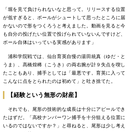
「堀を見て負けられないなと思って。リリースする位置
が低すぎると、ボールがシュートして思ったところに届
かないので形をつくろうと考えました。動画を見ると今
も自分の投げたい位置で投げられていないんですけど、
ボール自体はいっている実感があります」
浦和学院戦では、仙台育英自慢の湯田統真（ゆだ・と
うま）、髙橋煌稀（こうき）の両右腕が計９失点を喫し
たこともあり、捕手としては「最悪です。育英に入って
こんなに点をとられたのは初めて」と吐き捨てた。
【経験という無形の財産】
それでも、尾形の技術的な成長は十分にアピールでき
たはずだ。「高校ナンバーワン捕手を十分狙える位置に
いるのではないですか？」と尋ねると、尾形は少し考え