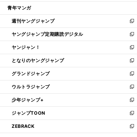
開
ウ
ン
ウ
し
青年マンガ
く
で
ド
ィ
い
開
ウ
ン
ウ
週刊ヤングジャンプ
く
で
ド
ィ
新
開
ウ
ン
し
ヤングジャンプ定期購読デジタル
く
で
ド
い
新
開
ウ
ウ
し
ヤンジャン！
く
で
ィ
い
新
開
ン
ウ
し
となりのヤングジャンプ
く
ド
ィ
い
新
ウ
ン
ウ
し
グランドジャンプ
で
ド
ィ
い
新
開
ウ
ン
ウ
し
ウルトラジャンプ
く
で
ド
ィ
い
新
開
ウ
ン
ウ
し
少年ジャンプ+
く
で
ド
ィ
い
新
開
ウ
ン
ウ
し
ジャンプTOON
く
で
ド
ィ
い
新
開
ウ
ン
ウ
し
ZEBRACK
く
で
ド
ィ
い
新
開
ウ
ン
ウ
し