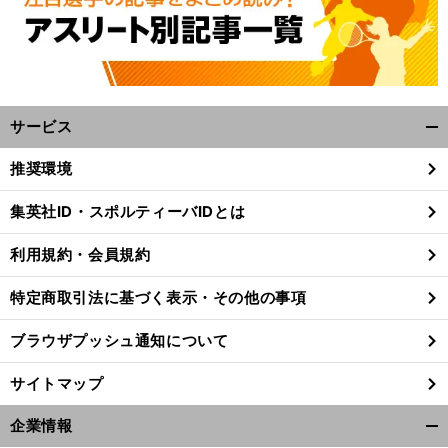
サービス
開
く/
推奨環境
閉
じ
集英社ID・スポルティーバIDとは
る
利用規約・会員規約
特定商取引法に基づく表示・その他の事項
ブラウザプッシュ通知について
サイトマップ
企業情報
前
開
へ