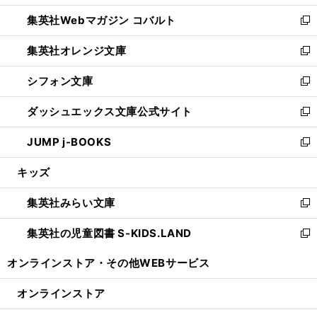
開
ウ
ン
ウ
集英社Webマガジン コバルト
く
で
ド
ィ
新
開
ウ
ン
し
集英社オレンジ文庫
く
で
ド
い
新
開
ウ
ウ
し
シフォン文庫
く
で
ィ
い
新
開
ン
ウ
し
ダッシュエックス文庫公式サイト
く
ド
ィ
い
新
ウ
ン
ウ
し
JUMP j-BOOKS
で
ド
ィ
い
新
開
ウ
ン
ウ
し
キッズ
く
で
ド
ィ
い
開
ウ
ン
ウ
集英社みらい文庫
く
で
ド
ィ
新
開
ウ
ン
し
集英社の児童図書 S-KIDS.LAND
く
で
ド
い
新
開
ウ
ウ
し
オンラインストア・
その他WEBサービス
く
で
ィ
い
開
ン
ウ
オンラインストア
く
ド
ィ
ウ
ン