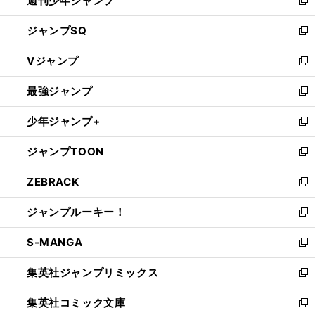
週刊少年ジャンプ
く
新
し
ジャンプSQ
い
新
ウ
し
Vジャンプ
ィ
い
新
ン
ウ
し
最強ジャンプ
ド
ィ
い
新
ウ
ン
ウ
し
少年ジャンプ+
で
ド
ィ
い
新
開
ウ
ン
ウ
し
ジャンプTOON
く
で
ド
ィ
い
新
開
ウ
ン
ウ
し
ZEBRACK
く
で
ド
ィ
い
新
開
ウ
ン
ウ
し
ジャンプルーキー！
く
で
ド
ィ
い
新
開
ウ
ン
ウ
し
S-MANGA
く
で
ド
ィ
い
新
開
ウ
ン
ウ
し
集英社ジャンプリミックス
く
で
ド
ィ
い
新
開
ウ
ン
ウ
し
集英社コミック文庫
く
で
ド
ィ
い
新