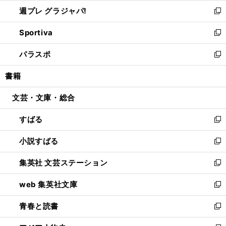
ウ
ウ
し
週プレ グラジャパ!
く
で
ィ
い
新
開
ン
ウ
し
Sportiva
く
ド
ィ
い
新
ウ
ン
ウ
し
パラスポ
で
ド
ィ
い
新
開
ウ
ン
ウ
し
書籍
く
で
ド
ィ
い
開
ウ
ン
ウ
文芸・文庫・総合
く
で
ド
ィ
開
ウ
ン
すばる
く
で
ド
新
開
ウ
し
小説すばる
く
で
い
新
開
ウ
し
集英社 文芸ステーション
く
ィ
い
新
ン
ウ
し
web 集英社文庫
ド
ィ
い
新
ウ
ン
ウ
し
青春と読書
で
ド
ィ
い
新
開
ウ
ン
ウ
し