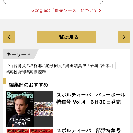
Googleの「優先ソース」について
一覧に戻る
キーワード
#仙台育英
#堀柊那
#尾形樹人
#湯田統真
#甲子園
#鈴木叶
#高校野球
#髙橋煌稀
編集部のおすすめ
スポルティーバ バレーボール
特集号 Vol.4 6月30日発売
スポルティーバ 部活特集号