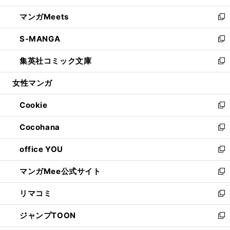
開
ウ
ン
ウ
し
マンガMeets
く
で
ド
ィ
い
新
開
ウ
ン
ウ
し
S-MANGA
く
で
ド
ィ
い
新
開
ウ
ン
ウ
し
集英社コミック文庫
く
で
ド
ィ
い
新
開
ウ
ン
ウ
し
女性マンガ
く
で
ド
ィ
い
開
ウ
ン
ウ
Cookie
く
で
ド
ィ
新
開
ウ
ン
し
Cocohana
く
で
ド
い
新
開
ウ
ウ
し
office YOU
く
で
ィ
い
新
開
ン
ウ
し
マンガMee公式サイト
く
ド
ィ
い
新
ウ
ン
ウ
し
リマコミ
で
ド
ィ
い
新
開
ウ
ン
ウ
し
ジャンプTOON
く
で
ド
ィ
い
新
開
ウ
ン
ウ
し