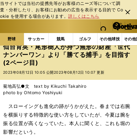
当サイトでは当社の提携先等がお客様のニーズ等について調
査・分析したり、お客様にお勧めの広告を表⽰する⽬的で Co
閉じ
okie を使⽤する場合があります。
詳しくはこちら
る
マイペ
web Sportiva (webスポルティーバ)
検索
メニュ
we
ー
野球の記事一覧
高校野球他
仙台育英・尾形樹人が
b
ジ
野球
サッカー
競馬
ゴルフ
その他球技
その他
ス
仙台育英・尾形樹人が持つ無形の財産「世代
ポ
ナンバーワン」より「勝てる捕手」を目指す
ル
(2ページ目)
テ
ィ
2023年08月12日 10:05 公開
2023年08月12日 10:07 更新
ー
バ
菊地高弘●文 text by Kikuchi Takahiro
photo by Ohtomo Yoshiyuki
スローイングも進化の跡がうかがえた。春までは右腕
を横振りする特徴的な使い方をしていたが、今夏は腕を
振る位置が高くなっていた。本人に聞くと、これも堀の
影響だという。