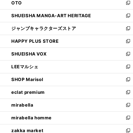
OTO
で
ド
新
開
ウ
し
SHUEISHA MANGA-ART HERITAGE
く
で
い
新
開
ウ
し
ジャンプキャラクターズストア
く
ィ
い
新
ン
ウ
し
HAPPY PLUS STORE
ド
ィ
い
新
ウ
ン
ウ
し
SHUEISHA VOX
で
ド
ィ
い
新
開
ウ
ン
ウ
し
LEEマルシェ
く
で
ド
ィ
い
新
開
ウ
ン
ウ
し
SHOP Marisol
く
で
ド
ィ
い
新
開
ウ
ン
ウ
し
eclat premium
く
で
ド
ィ
い
新
開
ウ
ン
ウ
し
mirabella
く
で
ド
ィ
い
新
開
ウ
ン
ウ
し
mirabella homme
く
で
ド
ィ
い
新
開
ウ
ン
ウ
し
zakka market
く
で
ド
ィ
い
新