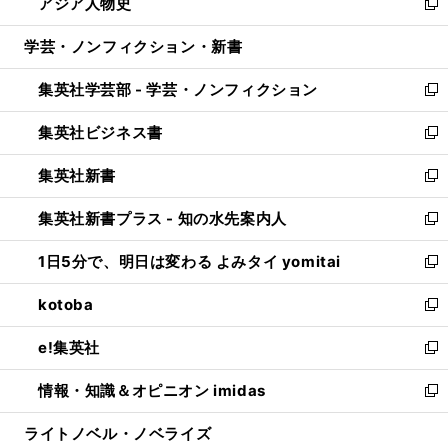
アジア人物史
く
で
ド
ィ
い
新
開
ウ
ン
ウ
し
学芸・ノンフィクション・新書
く
で
ド
ィ
い
開
ウ
ン
ウ
集英社学芸部 - 学芸・ノンフィクション
く
で
ド
ィ
新
開
ウ
ン
し
集英社ビジネス書
く
で
ド
い
新
開
ウ
ウ
し
集英社新書
く
で
ィ
い
新
開
ン
ウ
し
集英社新書プラス - 知の水先案内人
く
ド
ィ
い
新
ウ
ン
ウ
し
1日5分で、明日は変わる よみタイ yomitai
で
ド
ィ
い
新
開
ウ
ン
ウ
し
kotoba
く
で
ド
ィ
い
新
開
ウ
ン
ウ
し
e!集英社
く
で
ド
ィ
い
新
開
ウ
ン
ウ
し
情報・知識＆オピニオン imidas
く
で
ド
ィ
い
新
開
ウ
ン
ウ
し
ライトノベル・ノベライズ
く
で
ド
ィ
い