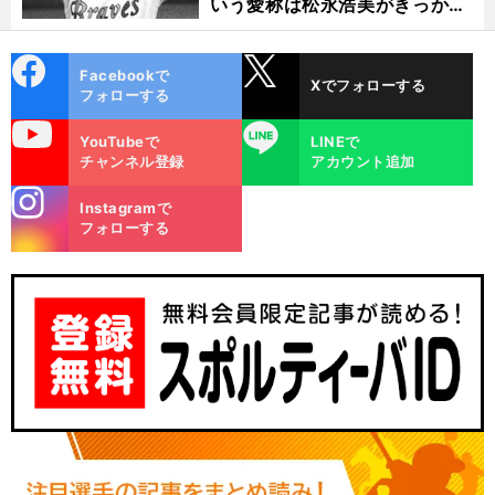
いう愛称は松永浩美がきっか
け？
cebo
X
Facebookで
Xでフォローする
ok
フォローする
uTube
LINE
YouTubeで
LINEで
チャンネル登録
アカウント追加
stagra
Instagramで
m
フォローする