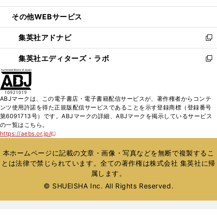
開
ウ
ン
ウ
し
その他WEBサービス
く
で
ド
ィ
い
開
ウ
ン
ウ
集英社アドナビ
く
で
ド
ィ
新
開
ウ
ン
し
集英社エディターズ・ラボ
く
で
ド
い
新
開
ウ
ウ
し
く
で
ィ
い
開
ン
ウ
ABJマークは、この電子書店・電子書籍配信サービスが、著作権者からコンテ
く
ド
ィ
ンツ使用許諾を得た正規版配信サービスであることを示す登録商標（登録番号
ウ
ン
第6091713号）です。ABJマークの詳細、ABJマークを掲示しているサービス
で
ド
の一覧はこちら。
開
ウ
https://aebs.or.jp/
新
く
で
し
い
開
本ホームページに記載の文章・画像・写真などを無断で複製するこ
ウ
く
とは法律で禁じられています。全ての著作権は株式会社 集英社に帰
ィ
属します。
ン
ド
© SHUEISHA Inc. All Rights Reserved.
ウ
で
開
く