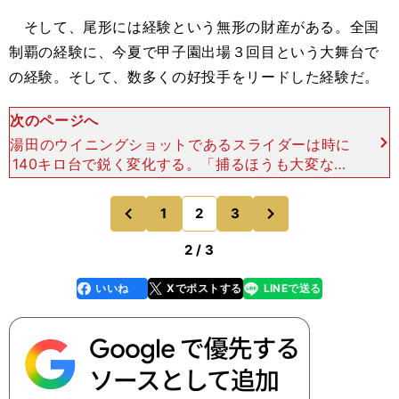
そして、尾形には経験という無形の財産がある。全国
制覇の経験に、今夏で甲子園出場３回目という大舞台で
の経験。そして、数多くの好投手をリードした経験だ。
次のページへ
湯田のウイニングショットであるスライダーは時に
140キロ台で鋭く変化する。「捕るほうも大変なの
ではないですか？」と聞くと、尾形は「そうです
ね」と苦笑しながらこう続けた。「でも、１年生の
次
1
2
3
のページへ
のページへ
頃からずっと、
前
2 / 3
いいね
Xでポストする
LINEで送る
line
faceboo
x
k