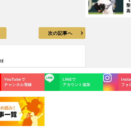
聖
高
る
ト
く
次の記事へ
球
Instagra
LINE
YouTubeで
LINEで
Inst
m
チャンネル登録
アカウント追加
フォ