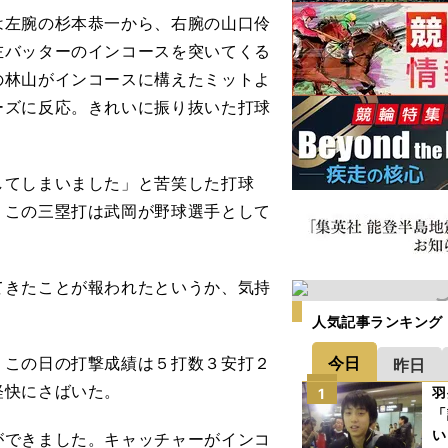
左腕の杉本恭一から、右腕の山口伶
左バッターのインコースを突いてくる
の林山がインコースに構えたミットよ
ーズに反応。きれいに振り抜いた打球
てしまいました」と苦笑した打球
、この三塁打は武岡が野球選手として
てきたことが報われたというか、気持
人気記事ランキング
今日
この日の打撃成績は５打数３安打２
昨日
軽快にさばいた。
羽
1
「
い
ができました。キャッチャーがインコ