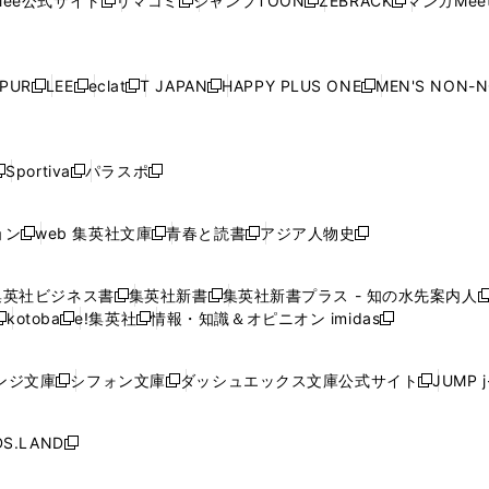
ee公式サイト
リマコミ
ジャンプTOON
ZEBRACK
マンガMeet
く
新
新
新
新
ィ
ィ
ィ
ィ
ィ
ウ
で
ウ
で
ウ
で
ウ
し
し
し
し
ン
ン
ン
ン
ン
で
開
で
開
で
開
で
い
い
い
い
ド
ド
ド
ド
ド
開
く
開
く
開
く
開
ウ
ウ
ウ
ウ
ウ
ウ
ウ
ウ
ウ
PUR
LEE
eclat
T JAPAN
HAPPY PLUS ONE
MEN'S NON-
く
く
く
く
新
新
新
新
新
ィ
ィ
ィ
ィ
で
で
で
で
で
し
し
し
し
し
ン
ン
ン
ン
開
開
開
開
開
い
い
い
い
い
ド
ド
ド
ド
く
く
く
く
く
ウ
ウ
ウ
ウ
ウ
ウ
ウ
ウ
ウ
Sportiva
パラスポ
新
新
ィ
ィ
ィ
ィ
ィ
で
で
で
で
し
し
し
ン
ン
ン
ン
ン
開
開
開
開
い
い
い
ド
ド
ド
ド
ド
ョン
web 集英社文庫
青春と読書
アジア人物史
く
く
く
く
新
新
新
新
ウ
ウ
ウ
ウ
ウ
ウ
ウ
ウ
し
し
し
し
ィ
ィ
ィ
で
で
で
で
で
い
い
い
い
ン
ン
ン
集英社ビジネス書
集英社新書
集英社新書プラス - 知の水先案内人
開
開
開
開
開
新
新
新
ウ
ウ
ウ
ウ
ド
ド
ド
kotoba
e!集英社
情報・知識＆オピニオン imidas
く
く
く
く
く
新
し
新
し
新
ィ
ィ
ィ
ィ
ウ
ウ
ウ
し
し
い
し
い
し
ン
ン
ン
ン
で
で
で
い
い
ウ
い
ウ
い
ド
ド
ド
ド
ンジ文庫
シフォン文庫
ダッシュエックス文庫公式サイト
JUMP 
開
開
開
新
新
新
ウ
ウ
ィ
ウ
ィ
ウ
ウ
ウ
ウ
ウ
く
く
く
し
し
し
ィ
ィ
ン
ィ
ン
ィ
で
で
で
で
い
い
い
ン
ン
ド
ン
ド
ン
S.LAND
開
開
開
開
新
ウ
ウ
ウ
ド
ド
ウ
ド
ウ
ド
く
く
く
く
し
ィ
ィ
ィ
ウ
ウ
で
ウ
で
ウ