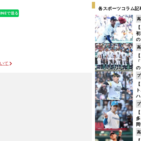
各スポーツコラム記
LINEで送る
高
【
初
の
2
高
だ
【
底
「
ついて
の
手
プ
年
【
だ
ト
ハ
プ
盤
【
多
岡
ハ
高
バ
【