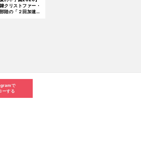
隷クリストファー・
部陸の「２回加速す
」規格外のストレー
 それでもプロではな
大学進学を選ぶ理由
agramで
ローする