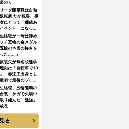
道のり
リーグ開幕戦は白熱
逆転劇 だが観客、視
者にとって「価値あ
イベント」になって
たか
生結弦が一時は諦め
ソチ五輪の金メダル
五輪の本当の怖さを
った......」
原陵矢が無名校進学
理由は「自転車で13
」 春江工出身とし
最初で最後のプロ野
選手となった
生結弦、五輪連覇の
台裏 ケガで欠場中
取り組んだ「勉強」
成長
見る