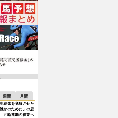
週間
月間
生結弦を覚醒させた
誰かのために」の思
 五輪連覇の偉業へ