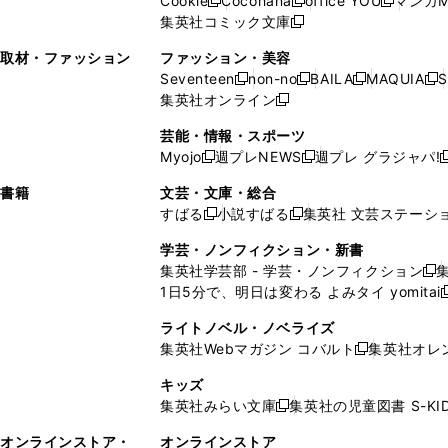
Cookie
Cocohana
office YOU
マンガM
く
く
新
新
新
ィ
ウ
ィ
ウ
ウ
で
ウ
集英社コミック文庫
し
新
し
し
ン
ィ
ン
ィ
で
開
で
い
し
い
い
ド
ン
ド
ン
取材・ファッション
ファッション・美容
開
く
開
ウ
い
ウ
ウ
ウ
ド
ウ
ド
Seventeen
non-no
BAILA
MAQUIA
S
く
く
新
新
新
新
ィ
ウ
ィ
ィ
で
ウ
で
ウ
集英社オンライン
し
新
し
し
し
ン
ィ
ン
ン
開
で
開
で
い
し
い
い
い
ド
ン
ド
ド
芸能・情報・スポーツ
く
開
く
開
ウ
い
ウ
ウ
ウ
ウ
ド
ウ
ウ
Myojo
週プレNEWS
週プレ グラジャパ!
く
く
新
新
新
ィ
ウ
ィ
ィ
ィ
で
ウ
で
で
し
し
ン
ィ
ン
ン
ン
書籍
文芸・文庫・総合
開
で
開
開
い
い
ド
ン
ド
ド
ド
すばる
小説すばる
集英社 文芸ステーシ
く
開
く
く
新
新
ウ
ウ
ウ
ド
ウ
ウ
ウ
く
し
し
ィ
ィ
学芸・ノンフィクション・新書
で
ウ
で
で
で
い
い
ン
ン
集英社学芸部 - 学芸・ノンフィクション
開
で
開
開
開
新
ウ
ウ
ド
ド
1日5分で、明日は変わる よみタイ yomitai
く
開
く
く
く
し
新
ィ
ィ
ウ
ウ
く
い
ン
ン
ライトノベル・ノベライズ
で
で
ウ
ド
ド
集英社Webマガジン コバルト
集英社オレ
開
開
新
ィ
ウ
ウ
く
く
し
ン
キッズ
で
で
い
ド
集英社みらい文庫
集英社の児童図書 S-KID
開
開
新
ウ
ウ
く
く
し
ィ
オンラインストア・
オンラインストア
で