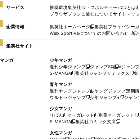
サービス
推奨環境
集英社ID・スポルティーバIDとは
ブラウザプッシュ通知について
サイトマッ
企業情報
集英社ホームページ
集英社プライバシー
新
Web Sportivaについてのお問い合わせ
広
し
新
い
し
集英社サイト
ウ
い
ィ
ウ
マンガ
少年マンガ
ン
ィ
週刊少年ジャンプ
ジャンプSQ
Vジャン
ド
ン
新
新
S-MANGA
集英社ジャンプリミックス
集
ウ
ド
新
し
し
新
で
ウ
し
い
い
し
青年マンガ
開
で
い
ウ
ウ
い
週刊ヤングジャンプ
ヤングジャンプ定期
新
く
開
ウ
ィ
ィ
ウ
ウルトラジャンプ
少年ジャンプ+
ジャン
新
し
新
く
ィ
ン
ン
ィ
し
い
し
ン
ド
ド
ン
少女マンガ
い
ウ
い
ド
ウ
ウ
ド
りぼん
マーガレット
別冊マーガレット
新
新
新
ウ
ィ
ウ
ウ
で
で
ウ
S-MANGA
集英社コミック文庫
し
新
し
新
ィ
ン
ィ
で
開
開
で
い
し
い
し
ン
ド
ン
女性マンガ
開
く
く
開
ウ
い
ウ
い
ド
ウ
ド