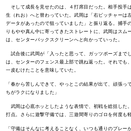
そして成長を見せたのは、４打席目だった。相手投手は
生（れお）へと替わっていた。武岡は「右ピッチャーは
データがあったので狙っていました」と振り返る。捕手
りもやや真ん中に寄ってきたストレートに、武岡はスム
は、センターバックスクリーンへと向かっていった。
試合後に武岡が「入ったと思って、ガッツポーズまでし
は、センターのフェンス最上部
で
跳ね返った。それでも
一皮むけたことを意味していた。
「春から苦しんできて、やっとこの結果が出て、頑張っ
ちがラクになりました」
武岡は心底ホッとしたような表情で、初戦を総括した。
打点。さらに遊撃守備では、三遊間寄りのゴロを何度も
「守備はそんなに考えることなく、いつも通りのプレー