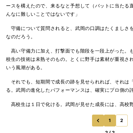
ースを構えたので、来るなと予想して（バットに当たる
んなに難しいことではないです」
守備について質問されると、武岡の口調はたくましさを
なのだろう。
高い守備力に加え、打撃面でも階段を一段上がった。も
校生の技術は未熟そのもの。とくに野手は素材が重視さ
いう風潮がある。
それでも、短期間で成長の跡を見せられれば、それは「
る。武岡の進化したパフォーマンスは、確実にプロ側の
高校生は１日で化ける。武岡が見せた成長には、高校野
1
2
のページ
前
2 / 2