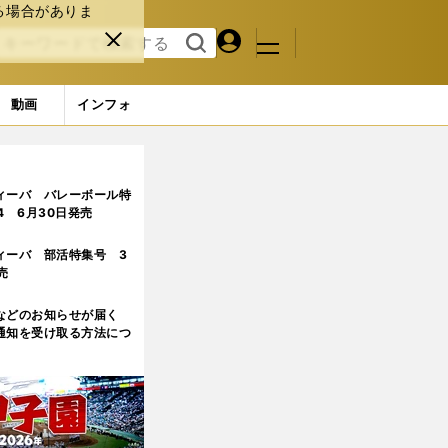
る場合がありま
マイペ
閉じ
検索
メニュ
ー
る
す
ジ
る
動画
インフォ
ィーバ バレーボール特
.4 6月30日発売
ィーバ 部活特集号 3
売
などのお知らせが届く
通知を受け取る方法につ