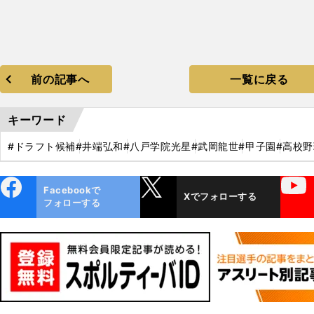
前の記事へ
一覧に戻る
キーワード
#ドラフト候補
#井端弘和
#八戸学院光星
#武岡龍世
#甲子園
#高校野
ebo
X
YouTube
Facebookで
Xでフォローする
ok
フォローする