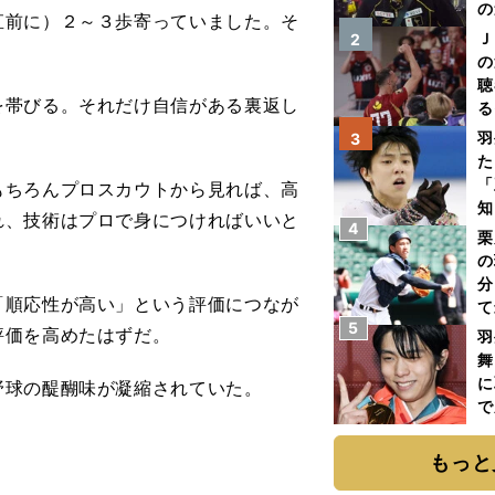
の
直前に）２～３歩寄っていました。そ
Ｊ
2
の
聴
帯びる。それだけ自信がある裏返し
る
い
羽
3
た
「
ちろんプロスカウトから見れば、高
知
れ、技術はプロで身につければいいと
4
栗
の
分
順応性が高い」という評価につなが
て
5
球
評価を高めたはずだ。
羽
舞
に
球の醍醐味が凝縮されていた。
で
へ
もっと