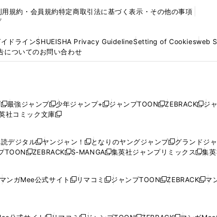
利用規約・会員規約
特定商取引法に基づく表示・その他の事項
プ
ガイドライン
SHUEISHA Privacy Guideline
Setting of Cookies
web 
告についてのお問い合わせ
プ
最強ジャンプ
少年ジャンプ+
ジャンプTOON
ZEBRACK
ジ
新
新
新
新
新
英社コミック文庫
し
新
し
し
し
し
い
い
し
い
い
い
ウ
ウ
い
ウ
ウ
ウ
購読デジタル
ヤンジャン！
となりのヤングジャンプ
グランドジ
新
新
新
ィ
ィ
ウ
ィ
ィ
ィ
プTOON
ZEBRACK
S-MANGA
集英社ジャンプリミックス
集英
新
し
新
し
新
し
新
ン
ン
ィ
ン
ン
ン
し
い
し
い
し
い
し
ド
ド
ン
ド
ド
ド
い
ウ
い
ウ
い
ウ
い
ウ
ウ
ド
ウ
ウ
ウ
マンガMee公式サイト
リマコミ
ジャンプTOON
ZEBRACK
マン
新
新
新
新
ウ
ィ
ウ
ィ
ウ
ィ
ウ
で
で
ウ
で
で
で
し
し
し
し
し
ィ
ン
ィ
ン
ィ
ン
ィ
開
開
で
開
開
開
い
い
い
い
い
ン
ド
ン
ド
ン
ド
ン
く
く
開
く
く
く
ウ
ウ
ウ
ウ
ウ
ド
ウ
ド
ウ
ド
ウ
ド