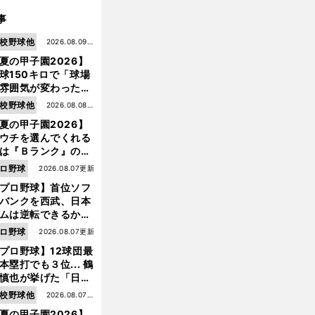
事
校野球他
2026.08.09更
夏の甲子園2026】
新
球150キロで「球場
雰囲気が変わった」
9年ぶり白星を呼ん
校野球他
2026.08.08更
大分商・平田玲翔の
夏の甲子園2026】
新
知れぬ才能
ウチを選んでくれる
は『Ｂランク』の選
たち」 八幡商が15
ロ野球
2026.08.07更新
ぶり甲子園をつかん
プロ野球】首位ソフ
"名門復活"の舞台裏
バンクを西武、日本
ムは逆転できるか？
鶴岡慎也が挙げる終
ロ野球
2026.08.07更新
戦のキーマン３人
５
。
負
」
プロ野球】12球団最
季連続甲子園出場の３人が中心
智弁和歌山が挑む「
けられない夏
本塁打でも３位... 鶴
慎也が挙げた「日本
ムの誤算」とソフト
校野球他
2026.08.07更
ンク追撃のカギ
夏の甲子園2026】
新