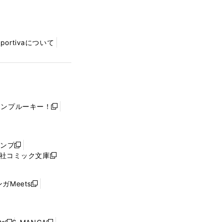
Sportivaについて
ャンプルーキー！
新
し
い
ウ
ャンプ
新
ィ
社コミック文庫
し
新
ン
い
し
ド
ウ
い
ウ
ガMeets
新
ィ
ウ
で
し
ン
ィ
開
い
ド
ン
く
ウ
ウ
ド