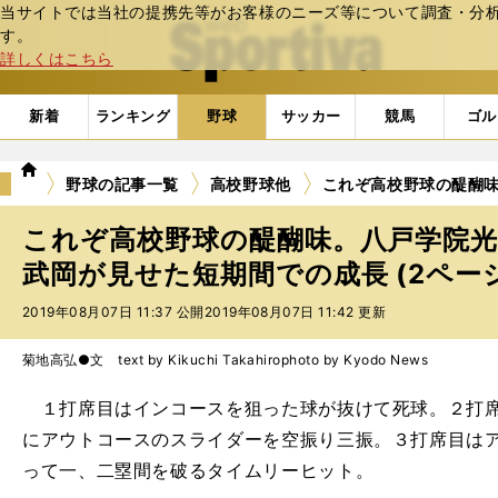
当サイトでは当社の提携先等がお客様のニーズ等について調査・分析し
web Sportiva (webスポルティーバ)
す。
詳しくはこちら
新着
ランキング
野球
サッカー
競馬
ゴル
we
野球の記事一覧
高校野球他
これぞ高校野球の醍醐
b
ス
これぞ高校野球の醍醐味。八戸学院光
ポ
ル
武岡が見せた短期間での成長 (2ペー
テ
2019年08月07日 11:37 公開
2019年08月07日 11:42 更新
ィ
ー
バ
菊地高弘●文 text by Kikuchi Takahiro
photo by Kyodo News
１打席目はインコースを狙った球が抜けて死球。２打席
にアウトコースのスライダーを空振り三振。３打席目は
って一、二塁間を破るタイムリーヒット。