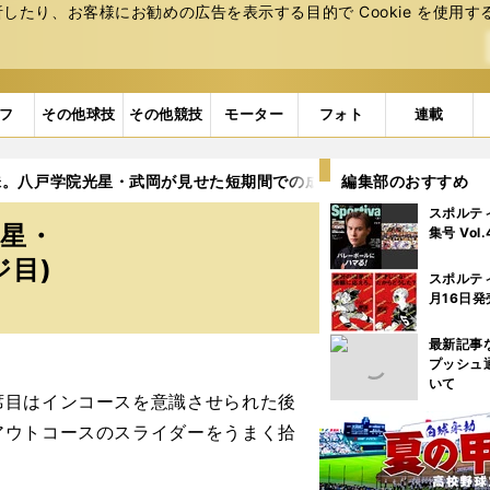
たり、お客様にお勧めの広告を表⽰する⽬的で Cookie を使⽤す
フ
その他球技
その他競技
モーター
フォト
連載
味。八戸学院光星・武岡が見せた短期間での成長
編集部のおすすめ
2ページ目
スポルテ
星・
集号 Vol
ジ目)
スポルテ
月16日発
最新記事
プッシュ
いて
目はインコースを意識させられた後
アウトコースのスライダーをうまく拾