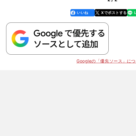
いいね
Xでポストする
line
faceboo
x
k
Googleの「優先ソース」に