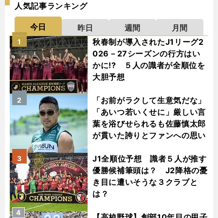
人気記事ランキング
今日
昨日
週間
月間
秋春制が導入されたJ1リーグ2
1
026－27シーズンの行方はい
かに!? ５人の識者が全順位を
大胆予想
「お前がラクして生意気だな」
2
「あいつ若いくせに」厳しい言
葉を浴びせられるも佐藤慎太郎
が貫いた誇りとファンへの思い
J1全順位予想 識者５人が推す
3
優勝候補筆頭は？ J2降格の憂
き目に遭いそうな３クラブと
は？
4
【高校野球】創部10年目の甲子