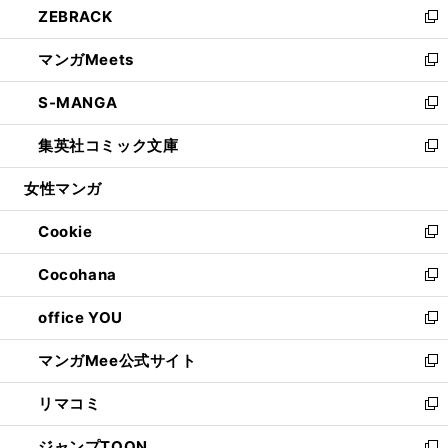
ZEBRACK
く
で
ド
ィ
い
新
開
ウ
ン
ウ
し
マンガMeets
く
で
ド
ィ
い
新
開
ウ
ン
ウ
し
S-MANGA
く
で
ド
ィ
い
新
開
ウ
ン
ウ
し
集英社コミック文庫
く
で
ド
ィ
い
新
開
ウ
ン
ウ
し
女性マンガ
く
で
ド
ィ
い
開
ウ
ン
ウ
Cookie
く
で
ド
ィ
新
開
ウ
ン
し
Cocohana
く
で
ド
い
新
開
ウ
ウ
し
office YOU
く
で
ィ
い
新
開
ン
ウ
し
マンガMee公式サイト
く
ド
ィ
い
新
ウ
ン
ウ
し
リマコミ
で
ド
ィ
い
新
開
ウ
ン
ウ
し
ジャンプTOON
く
で
ド