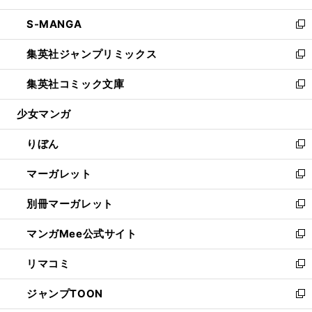
開
ウ
ン
ウ
し
S-MANGA
く
で
ド
ィ
い
新
開
ウ
ン
ウ
し
集英社ジャンプリミックス
く
で
ド
ィ
い
新
開
ウ
ン
ウ
し
集英社コミック文庫
く
で
ド
ィ
い
新
開
ウ
ン
ウ
し
少女マンガ
く
で
ド
ィ
い
開
ウ
ン
ウ
りぼん
く
で
ド
ィ
新
開
ウ
ン
し
マーガレット
く
で
ド
い
新
開
ウ
ウ
し
別冊マーガレット
く
で
ィ
い
新
開
ン
ウ
し
マンガMee公式サイト
く
ド
ィ
い
新
ウ
ン
ウ
し
リマコミ
で
ド
ィ
い
新
開
ウ
ン
ウ
し
ジャンプTOON
く
で
ド
ィ
い
新
開
ウ
ン
ウ
し