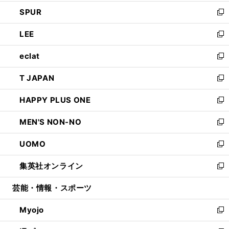
ウ
ン
ウ
し
SPUR
で
ド
ィ
い
新
開
ウ
ン
ウ
し
LEE
く
で
ド
ィ
い
新
開
ウ
ン
ウ
し
eclat
く
で
ド
ィ
い
新
開
ウ
ン
ウ
し
T JAPAN
く
で
ド
ィ
い
新
開
ウ
ン
ウ
し
HAPPY PLUS ONE
く
で
ド
ィ
い
新
開
ウ
ン
ウ
し
MEN'S NON-NO
く
で
ド
ィ
い
新
開
ウ
ン
ウ
し
UOMO
く
で
ド
ィ
い
新
開
ウ
ン
ウ
し
集英社オンライン
く
で
ド
ィ
い
新
開
ウ
ン
ウ
し
芸能・情報・スポーツ
く
で
ド
ィ
い
開
ウ
ン
ウ
Myojo
く
で
ド
ィ
新
開
ウ
ン
し