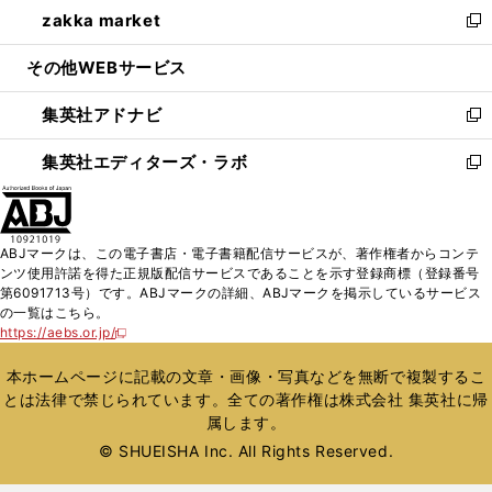
し
zakka market
く
で
ド
ィ
い
新
開
ウ
ン
ウ
し
その他WEBサービス
く
で
ド
ィ
い
開
ウ
ン
ウ
集英社アドナビ
く
で
ド
ィ
新
開
ウ
ン
し
集英社エディターズ・ラボ
く
で
ド
い
新
開
ウ
ウ
し
く
で
ィ
い
開
ン
ウ
ABJマークは、この電子書店・電子書籍配信サービスが、著作権者からコンテ
く
ド
ィ
ンツ使用許諾を得た正規版配信サービスであることを示す登録商標（登録番号
ウ
ン
第6091713号）です。ABJマークの詳細、ABJマークを掲示しているサービス
で
ド
の一覧はこちら。
開
ウ
https://aebs.or.jp/
新
く
で
し
い
開
本ホームページに記載の文章・画像・写真などを無断で複製するこ
ウ
く
とは法律で禁じられています。全ての著作権は株式会社 集英社に帰
ィ
属します。
ン
ド
© SHUEISHA Inc. All Rights Reserved.
ウ
で