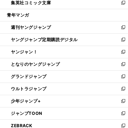
集英社コミック文庫
く
で
ド
ィ
い
新
開
ウ
ン
ウ
し
青年マンガ
く
で
ド
ィ
い
開
ウ
ン
ウ
週刊ヤングジャンプ
く
で
ド
ィ
新
開
ウ
ン
し
ヤングジャンプ定期購読デジタル
く
で
ド
い
新
開
ウ
ウ
し
ヤンジャン！
く
で
ィ
い
新
開
ン
ウ
し
となりのヤングジャンプ
く
ド
ィ
い
新
ウ
ン
ウ
し
グランドジャンプ
で
ド
ィ
い
新
開
ウ
ン
ウ
し
ウルトラジャンプ
く
で
ド
ィ
い
新
開
ウ
ン
ウ
し
少年ジャンプ+
く
で
ド
ィ
い
新
開
ウ
ン
ウ
し
ジャンプTOON
く
で
ド
ィ
い
新
開
ウ
ン
ウ
し
ZEBRACK
く
で
ド
ィ
い
新