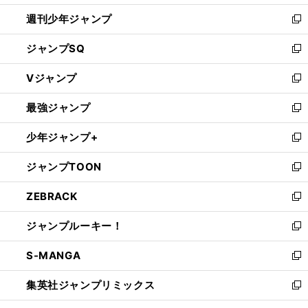
開
週刊少年ジャンプ
く
新
し
ジャンプSQ
い
新
ウ
し
Vジャンプ
ィ
い
新
ン
ウ
し
最強ジャンプ
ド
ィ
い
新
ウ
ン
ウ
し
少年ジャンプ+
で
ド
ィ
い
新
開
ウ
ン
ウ
し
ジャンプTOON
く
で
ド
ィ
い
新
開
ウ
ン
ウ
し
ZEBRACK
く
で
ド
ィ
い
新
開
ウ
ン
ウ
し
ジャンプルーキー！
く
で
ド
ィ
い
新
開
ウ
ン
ウ
し
S-MANGA
く
で
ド
ィ
い
新
開
ウ
ン
ウ
し
集英社ジャンプリミックス
く
で
ド
ィ
い
新
開
ウ
ン
ウ
し