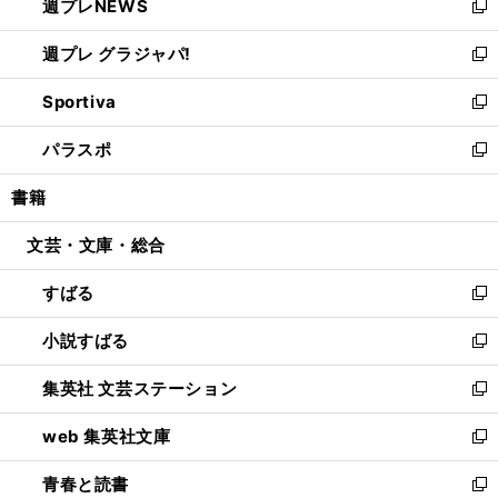
週プレNEWS
く
で
ド
い
新
開
ウ
ウ
し
週プレ グラジャパ!
く
で
ィ
い
新
開
ン
ウ
し
Sportiva
く
ド
ィ
い
新
ウ
ン
ウ
し
パラスポ
で
ド
ィ
い
新
開
ウ
ン
ウ
し
書籍
く
で
ド
ィ
い
開
ウ
ン
ウ
文芸・文庫・総合
く
で
ド
ィ
開
ウ
ン
すばる
く
で
ド
新
開
ウ
し
小説すばる
く
で
い
新
開
ウ
し
集英社 文芸ステーション
く
ィ
い
新
ン
ウ
し
web 集英社文庫
ド
ィ
い
新
ウ
ン
ウ
し
青春と読書
で
ド
ィ
い
新