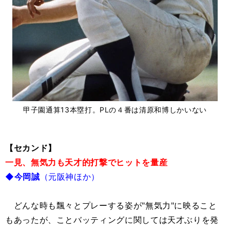
甲子園通算13本塁打。PLの４番は清原和博しかいない
【セカンド】
一見、無気力も天才的打撃でヒットを量産
◆今岡誠
（元阪神ほか）
どんな時も飄々とプレーする姿が"無気力"に映ること
もあったが、ことバッティングに関しては天才ぶりを発