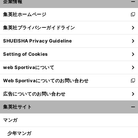
企業情報
開
く/
集英社ホームページ
新
閉
し
じ
集英社プライバシーガイドライン
い
る
ウ
SHUEISHA Privacy Guideline
ィ
ン
Setting of Cookies
ド
ウ
web Sportivaについて
で
開
Web Sportivaについてのお問い合わせ
く
新
し
広告についてのお問い合わせ
い
ウ
集英社サイト
ィ
開
ン
く/
マンガ
ド
閉
ウ
じ
少年マンガ
で
る