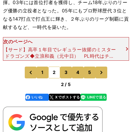
揮。03年には首位打者を獲得し、チーム18年ぶりのリー
グ優勝の立役者となった。05年にもプロ野球歴代３位と
なる147打点で打点王に輝き、２年ぶりのリーグ制覇に貢
献するなど、一時代を築いた。
次のページへ
【サード】高卒１年目でレギュラー抜擢のミスター
ドラゴンズ◆立浪和義（元中日） PL時代はチー
ムメイトが「タツ（立浪）が怒られるのを見たこと
がない」と言うほど、走攻守で完璧なプレーを披
次
1
2
3
4
5
のページへ
のページへ
露。３年時には主将
前
2 / 5
いいね
Xでポストする
LINEで送る
line
faceboo
x
k