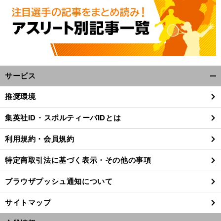
サービス
開
く/
推奨環境
閉
前
じ
へ
集英社ID・スポルティーバIDとは
る
利用規約・会員規約
特定商取引法に基づく表示・その他の事項
ブラウザプッシュ通知について
サイトマップ