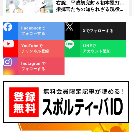
右腕、平成初完封＆初本塁打...
指揮官たちの知られざる現役時
代
cebo
X
Facebookで
Xでフォローする
ok
フォローする
uTube
LINE
YouTubeで
LINEで
チャンネル登録
アカウント追加
stagra
Instagramで
m
フォローする