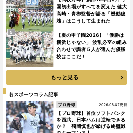
園初出場がすべてを変えた 健大
高崎・青栁監督が語る「機動破
壊」はこうして生まれた
5
【夏の甲子園2026】「優勝は
横浜じゃない」 波乱必至の組み
合わせで識者５人が選んだ優勝
校はここだ！
もっと見る
各スポーツコラム記事
プロ野球
2026.08.07更新
【プロ野球】首位ソフトバンク
を西武、日本ハムは逆転できる
か？ 鶴岡慎也が挙げる終盤戦
のキーマン３人