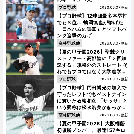
プロ野球
2026.08.07更新
【プロ野球】12球団最多本塁打
でも３位... 鶴岡慎也が挙げた
「日本ハムの誤算」とソフトバ
ンク追撃のカギ
高校野球他
2026.08.07更新
【夏の甲子園2026】聖隷クリ
ストファー・高部陸の「２回加
速する」規格外のストレート そ
れでもプロではなく大学進学を
選ぶ理由
プロ野球
2026.08.07更新
【プロ野球】門田博光の加入で
守ったレフトでもベストナイン
に輝いた石嶺和彦 「サッサ」と
いう愛称は松永浩美がきっか
け？
高校野球他
2026.08.07更新
【夏の甲子園2026】大阪桐蔭
初優勝メンバー、最速157キロ