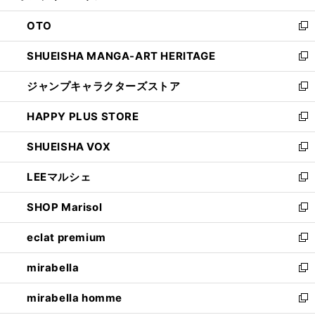
ウ
ン
OTO
で
ド
新
開
ウ
し
SHUEISHA MANGA-ART HERITAGE
く
で
い
新
開
ウ
し
ジャンプキャラクターズストア
く
ィ
い
新
ン
ウ
し
HAPPY PLUS STORE
ド
ィ
い
新
ウ
ン
ウ
し
SHUEISHA VOX
で
ド
ィ
い
新
開
ウ
ン
ウ
し
LEEマルシェ
く
で
ド
ィ
い
新
開
ウ
ン
ウ
し
SHOP Marisol
く
で
ド
ィ
い
新
開
ウ
ン
ウ
し
eclat premium
く
で
ド
ィ
い
新
開
ウ
ン
ウ
し
mirabella
く
で
ド
ィ
い
新
開
ウ
ン
ウ
し
mirabella homme
く
で
ド
ィ
い
新
開
ウ
ン
ウ