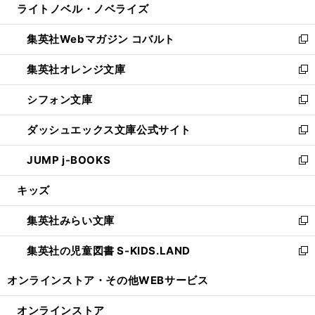
ライトノベル・ノベライズ
く
で
ド
ィ
い
開
ウ
ン
ウ
集英社Webマガジン コバルト
く
で
ド
ィ
新
開
ウ
ン
し
集英社オレンジ文庫
く
で
ド
い
新
開
ウ
ウ
し
シフォン文庫
く
で
ィ
い
新
開
ン
ウ
し
ダッシュエックス文庫公式サイト
く
ド
ィ
い
新
ウ
ン
ウ
し
JUMP j-BOOKS
で
ド
ィ
い
新
開
ウ
ン
ウ
し
キッズ
く
で
ド
ィ
い
開
ウ
ン
ウ
集英社みらい文庫
く
で
ド
ィ
新
開
ウ
ン
し
集英社の児童図書 S-KIDS.LAND
く
で
ド
い
新
開
ウ
ウ
し
オンラインストア・
その他WEBサービス
く
で
ィ
い
開
ン
ウ
オンラインストア
く
ド
ィ