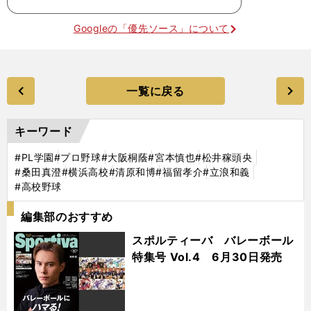
Googleの「優先ソース」について
一覧に戻る
キーワード
#PL学園
#プロ野球
#大阪桐蔭
#宮本慎也
#松井稼頭央
#桑田真澄
#横浜高校
#清原和博
#福留孝介
#立浪和義
#高校野球
編集部のおすすめ
スポルティーバ バレーボール
特集号 Vol.4 6月30日発売