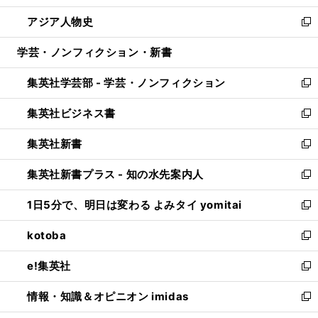
開
ウ
ン
ウ
し
アジア人物史
く
で
ド
ィ
い
新
開
ウ
ン
ウ
し
学芸・ノンフィクション・新書
く
で
ド
ィ
い
開
ウ
ン
ウ
集英社学芸部 - 学芸・ノンフィクション
く
で
ド
ィ
新
開
ウ
ン
し
集英社ビジネス書
く
で
ド
い
新
開
ウ
ウ
し
集英社新書
く
で
ィ
い
新
開
ン
ウ
し
集英社新書プラス - 知の水先案内人
く
ド
ィ
い
新
ウ
ン
ウ
し
1日5分で、明日は変わる よみタイ yomitai
で
ド
ィ
い
新
開
ウ
ン
ウ
し
kotoba
く
で
ド
ィ
い
新
開
ウ
ン
ウ
し
e!集英社
く
で
ド
ィ
い
新
開
ウ
ン
ウ
し
情報・知識＆オピニオン imidas
く
で
ド
ィ
い
新
開
ウ
ン
ウ
し