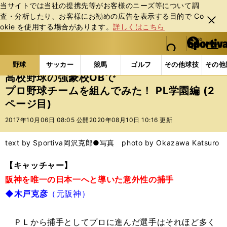
当サイトでは当社の提携先等がお客様のニーズ等について調
査・分析したり、お客様にお勧めの広告を表⽰する⽬的で Co
閉じ
okie を使⽤する場合があります。
詳しくはこちら
る
マイペ
web Sportiva (webスポルティーバ)
検索
メニュ
we
ー
野球の記事一覧
高校野球他
高校野球の強豪校OBで
b
ジ
野球
サッカー
競馬
ゴルフ
その他球技
その他
ス
高校野球の強豪校OBで
ポ
プロ野球チームを組んでみた！ PL学園編 (2
ル
ページ目)
テ
ィ
2017年10月06日 08:05 公開
2020年08月10日 10:16 更新
ー
バ
text by Sportiva
岡沢克郎●写真 photo by Okazawa Katsuro
【キャッチャー】
阪神を唯一の日本一へと導いた意外性の捕手
◆木戸克彦
（元阪神）
ＰＬから捕手としてプロに進んだ選手はそれほど多く