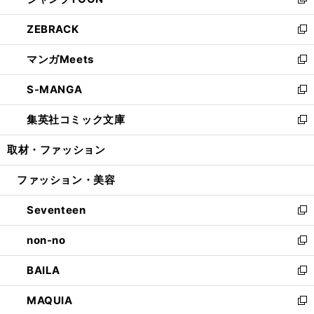
ィ
い
新
開
ウ
ン
ウ
し
ZEBRACK
く
で
ド
ィ
い
新
開
ウ
ン
ウ
し
マンガMeets
く
で
ド
ィ
い
新
開
ウ
ン
ウ
し
S-MANGA
く
で
ド
ィ
い
新
開
ウ
ン
ウ
し
集英社コミック文庫
く
で
ド
ィ
い
新
開
ウ
ン
ウ
し
取材・ファッション
く
で
ド
ィ
い
開
ウ
ン
ウ
ファッション・美容
く
で
ド
ィ
開
ウ
ン
Seventeen
く
で
ド
新
開
ウ
し
non-no
く
で
い
新
開
ウ
し
BAILA
く
ィ
い
新
ン
ウ
し
MAQUIA
ド
ィ
い
新