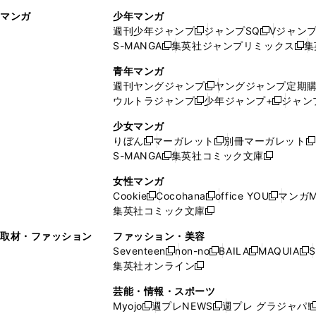
ィ
ウ
マンガ
少年マンガ
ン
ィ
週刊少年ジャンプ
ジャンプSQ
Vジャン
ド
ン
新
新
S-MANGA
集英社ジャンプリミックス
集
ウ
ド
新
し
し
新
で
ウ
し
い
い
し
青年マンガ
開
で
い
ウ
ウ
い
週刊ヤングジャンプ
ヤングジャンプ定期
新
く
開
ウ
ィ
ィ
ウ
ウルトラジャンプ
少年ジャンプ+
ジャン
新
し
新
く
ィ
ン
ン
ィ
し
い
し
ン
ド
ド
ン
少女マンガ
い
ウ
い
ド
ウ
ウ
ド
りぼん
マーガレット
別冊マーガレット
新
新
新
ウ
ィ
ウ
ウ
で
で
ウ
S-MANGA
集英社コミック文庫
し
新
し
新
ィ
ン
ィ
で
開
開
で
い
し
い
し
ン
ド
ン
女性マンガ
開
く
く
開
ウ
い
ウ
い
ド
ウ
ド
Cookie
Cocohana
office YOU
マンガM
く
く
新
新
新
ィ
ウ
ィ
ウ
ウ
で
ウ
集英社コミック文庫
し
新
し
し
ン
ィ
ン
ィ
で
開
で
い
し
い
い
ド
ン
ド
ン
取材・ファッション
ファッション・美容
開
く
開
ウ
い
ウ
ウ
ウ
ド
ウ
ド
Seventeen
non-no
BAILA
MAQUIA
S
く
く
新
新
新
新
ィ
ウ
ィ
ィ
で
ウ
で
ウ
集英社オンライン
し
新
し
し
し
ン
ィ
ン
ン
開
で
開
で
い
し
い
い
い
ド
ン
ド
ド
芸能・情報・スポーツ
く
開
く
開
ウ
い
ウ
ウ
ウ
ウ
ド
ウ
ウ
Myojo
週プレNEWS
週プレ グラジャパ!
く
く
新
新
新
ィ
ウ
ィ
ィ
ィ