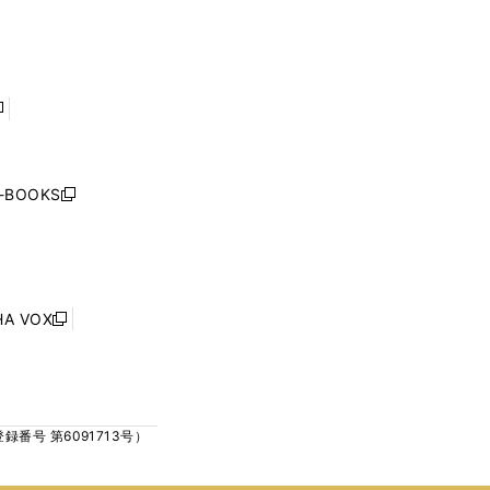
で
で
ン
ン
開
開
ド
ド
く
く
ウ
ウ
で
で
開
開
く
く
し
い
ウ
j-BOOKS
新
ィ
し
ン
い
ド
ウ
ウ
ィ
で
ン
HA VOX
開
新
ド
く
し
ウ
い
で
ウ
開
ィ
く
号 第6091713号）
ン
ド
ウ