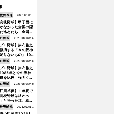
事
校野球他
2026.08.06更
高校野球】甲子園に
新
かなかった全国の隠
た逸材たち 全国を
って見つけた"幻の
ロ野球
2026.08.06更新
ター候補"たち
プロ野球】掛布雅之
指摘する「今の阪神
足りないもの」 198
年のチームよりもつ
ロ野球
2026.08.06更新
がりを感じない
プロ野球】掛布雅之
前
へ
1985年と今の阪神
線を比較 強力クリ
ンナップと、チーム
ロ野球
2026.08.06更新
「大きな違い」を語
江川卓伝】１年夏で
た
高校野球は終わっ
」と悟った江川卓の
え投手は、公式戦わ
校野球他
2026.08.05更
か16イニングの登板
夏の甲子園2026】
新