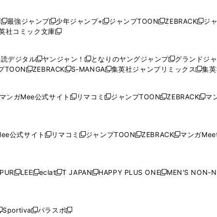
プ
最強ジャンプ
少年ジャンプ+
ジャンプTOON
ZEBRACK
ジ
新
新
新
新
新
英社コミック文庫
し
新
し
し
し
し
い
い
し
い
い
い
ウ
ウ
い
ウ
ウ
ウ
購読デジタル
ヤンジャン！
となりのヤングジャンプ
グランドジ
新
新
新
ィ
ィ
ウ
ィ
ィ
ィ
プTOON
ZEBRACK
S-MANGA
集英社ジャンプリミックス
集英
新
し
新
し
新
し
新
ン
ン
ィ
ン
ン
ン
し
い
し
い
し
い
し
ド
ド
ン
ド
ド
ド
い
ウ
い
ウ
い
ウ
い
ウ
ウ
ド
ウ
ウ
ウ
マンガMee公式サイト
リマコミ
ジャンプTOON
ZEBRACK
マン
新
新
新
新
ウ
ィ
ウ
ィ
ウ
ィ
ウ
で
で
ウ
で
で
で
し
し
し
し
し
ィ
ン
ィ
ン
ィ
ン
ィ
開
開
で
開
開
開
い
い
い
い
い
ン
ド
ン
ド
ン
ド
ン
く
く
開
く
く
く
ウ
ウ
ウ
ウ
ウ
ド
ウ
ド
ウ
ド
ウ
ド
ee公式サイト
リマコミ
ジャンプTOON
ZEBRACK
マンガMeet
く
新
新
新
新
ィ
ィ
ィ
ィ
ィ
ウ
で
ウ
で
ウ
で
ウ
し
し
し
し
ン
ン
ン
ン
ン
で
開
で
開
で
開
で
い
い
い
い
ド
ド
ド
ド
ド
開
く
開
く
開
く
開
ウ
ウ
ウ
ウ
ウ
ウ
ウ
ウ
ウ
PUR
LEE
eclat
T JAPAN
HAPPY PLUS ONE
MEN'S NON-
く
く
く
く
新
新
新
新
新
ィ
ィ
ィ
ィ
で
で
で
で
で
し
し
し
し
し
ン
ン
ン
ン
開
開
開
開
開
い
い
い
い
い
ド
ド
ド
ド
く
く
く
く
く
ウ
ウ
ウ
ウ
ウ
ウ
ウ
ウ
ウ
Sportiva
パラスポ
新
新
ィ
ィ
ィ
ィ
ィ