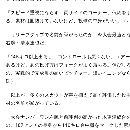
「スピード重視にならず、両サイドのコーナー、低めを
る。素材は図抜けていないけど、投球の中身がいい」（
リリーフタイプで名前が挙がったのが、今大会最速とな
右腕・清水達也だ。
「145キロ以上出るし、コントロールも悪くない。（ア
あるけど、あの投げ方はフォークがよく落ちる。伸びし
の、実戦的で完成度の高いピッチャー。短いイニングな
氏）
以上が、多くのスカウトが
声を揃えて
高く評価した投
材
の名前が挙がっている
。
大会ナンバーワン左腕と前評判の高かった木更津総合
の、
187
センチの長身から
140
キロ台中盤をマークした素