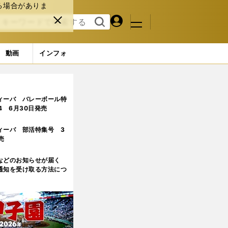
る場合がありま
マイペ
閉じ
検索
メニュ
ー
る
す
ジ
る
動画
インフォ
ィーバ バレーボール特
.4 6月30日発売
ィーバ 部活特集号 3
売
などのお知らせが届く
通知を受け取る方法につ