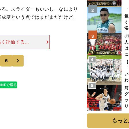
を
いる。スライダーもいいし、なにより
「
2
気
完成度という点ではまだまだだけど、
く
）
浴
太
J
3
ァ
高く評価するス
人
ークォーターか
は
らしさを持った
に
次
4
と
6
【
「
い
わ
LINEで送る
5
だ
河
グ
ッ
り
糧
は
もっと