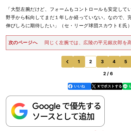
「大型左腕だけど、フォームもコントロールも安定して
野手から転向してまだ１年しか経っていない。なので、
伸びしろに期待したい」（セ・リーグ球団スカウトＥ氏
次のページへ
同じく左腕では、広陵の平元銀次郎を
カウトもいた。「横滑りのスライダーがいいよね。スリ
らクロス気味に投げるので角度があるし、左特有のいや
投手。中継ぎで短いイニ
1
2
3
4
5
のページへ
のページへ
前
2 / 6
いいね
Xでポストする
line
faceboo
x
k