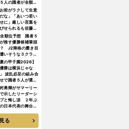
５人の識者が全順位
大胆予想
お前がラクして生意
だな」「あいつ若い
せに」厳しい言葉を
びせられるも佐藤慎
郎が貫いた誇りとフ
1全順位予想 識者５
ンへの思い
が推す優勝候補筆頭
？ J2降格の憂き目
遭いそうな３クラブ
は？
夏の甲子園2026】
優勝は横浜じゃな
」 波乱必至の組み合
せで識者５人が選ん
優勝校はここだ！
村勇輝がサマーリー
で示したリーダーシ
プと悔し涙 ２年ぶ
の日本代表の舞台を
に３年目のNBA挑戦
続く
見る