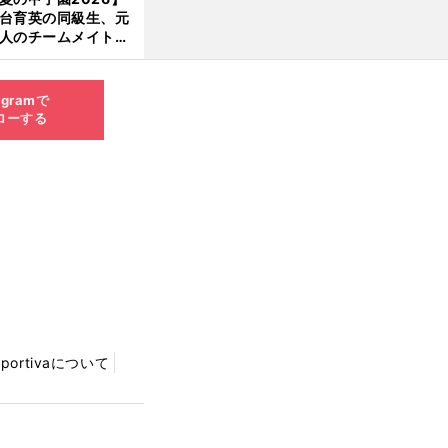
大洋から２位指名を
台育英の同級生、元
けた
人のチームメイト、
師と教え子...聖地で
差する運命の再会
agramで
ローする
Sportivaについて