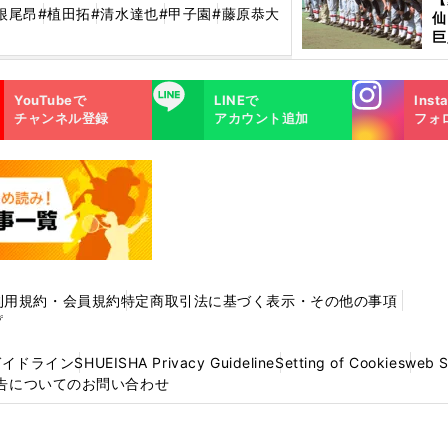
で
根尾昂
#植田拓
#清水達也
#甲子園
#藤原恭大
仙
受
巨
恩
交
Instagra
LINE
YouTubeで
LINEで
Inst
m
チャンネル登録
アカウント追加
フォ
利用規約・会員規約
特定商取引法に基づく表示・その他の事項
プ
ガイドライン
SHUEISHA Privacy Guideline
Setting of Cookies
web 
告についてのお問い合わせ