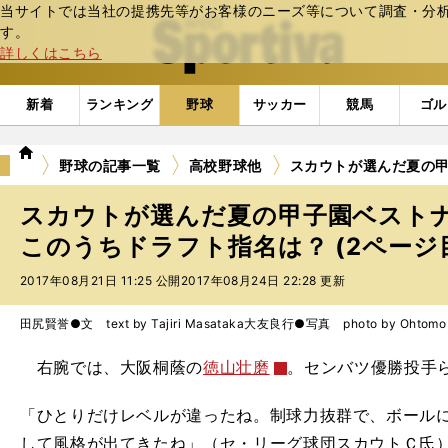
当サイトでは当社の提携先等がお客様のニーズ等について調査・分析し
web Sportiva (webスポルティーバ)
す。
詳しくはこちら
新着
ランキング
野球
サッカー
競馬
ゴル
we
野球の記事一覧
高校野球他
スカウトが選んだ夏の
b
ス
スカウトが選んだ夏の甲子園ベスト
ポ
ル
このうちドラフト指名は？ (2ページ
テ
2017年08月21日 11:25 公開
2017年08月24日 22:28 更新
ィ
ー
バ
田尻賢誉●文 text by Tajiri Masataka
大友良行●写真 photo by Ohtomo Y
右腕では、大阪桐蔭の
徳山壮磨
。センバツ優勝投手
「ひとりだけレベルが違ったね。制球力抜群で、ボール
して風格が出てきたね」（セ・リーグ球団スカウトＣ氏