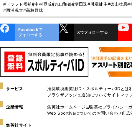
#ドラフト候補
#中村奨成
#丸山和都
#増田珠
#川端健斗
#徳山壮磨
#
#西浦颯大
#高校野球
ebo
X
YouTube
Facebookで
Xでフォローする
ok
フォローする
サービス
推奨環境
集英社ID・スポルティーバIDとは
ブラウザプッシュ通知について
サイトマッ
企業情報
集英社ホームページ
集英社プライバシー
新
Web Sportivaについてのお問い合わせ
広
し
新
い
し
集英社サイト
ウ
い