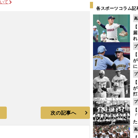
ついて
各スポーツコラム記
高
【
届
れ
巡
プ
ス
【
が
に
5
プ
な
【
が
打
ー
プ
の
【
っ
次の記事へ
「
た
控
高
ず
【