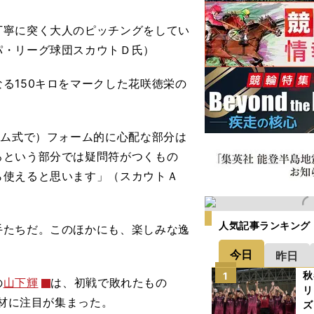
丁寧に突く大人のピッチングをしてい
パ・リーグ球団スカウトＤ氏）
る150キロをマークした花咲徳栄の
ーム式で）フォーム的に心配な部分は
ろという部分では疑問符がつくもの
ら使えると思います」（スカウトＡ
人気記事ランキング
手たちだ。このほかにも、楽しみな
逸
今日
昨日
秋
1
の
山下輝
は、初戦で敗れたもの
リ
材に注目が集まった。
ズ