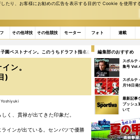
たり、お客様にお勧めの広告を表⽰する⽬的で Cookie を使⽤す
フ
その他球技
その他競技
モーター
フォト
連載
甲子園ベストナイン。このうちドラフト指名は？
編集部のおすすめ
2ページ目
スポルテ
ナイン。
集号 Vol
目)
スポルテ
月16日発
最新記事
oshiyuki
プッシュ
いて
らしく、貫禄が出てきた印象だ。
にラインが出ている。センバツで優勝
）