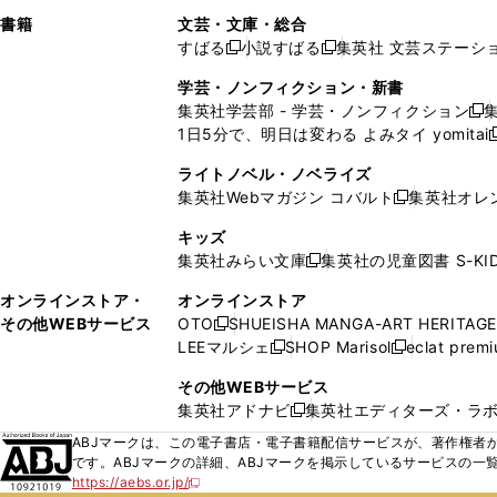
で
ウ
で
で
し
し
ン
ィ
ン
ン
ン
書籍
文芸・文庫・総合
開
で
開
開
い
い
ド
ン
ド
ド
ド
すばる
小説すばる
集英社 文芸ステーシ
く
開
く
く
新
新
ウ
ウ
ウ
ド
ウ
ウ
ウ
く
し
し
ィ
ィ
学芸・ノンフィクション・新書
で
ウ
で
で
で
い
い
ン
ン
集英社学芸部 - 学芸・ノンフィクション
開
で
開
開
開
新
ウ
ウ
ド
ド
1日5分で、明日は変わる よみタイ yomitai
く
開
く
く
く
し
新
ィ
ィ
ウ
ウ
く
い
ン
ン
ライトノベル・ノベライズ
で
で
ウ
ド
ド
集英社Webマガジン コバルト
集英社オレ
開
開
新
ィ
ウ
ウ
く
く
し
ン
キッズ
で
で
い
ド
集英社みらい文庫
集英社の児童図書 S-KID
開
開
新
ウ
ウ
く
く
し
ィ
オンラインストア・
オンラインストア
で
い
ン
その他WEBサービス
OTO
SHUEISHA MANGA-ART HERITAGE
開
新
ウ
ド
LEEマルシェ
SHOP Marisol
eclat prem
く
し
新
新
ィ
ウ
い
し
し
ン
その他WEBサービス
で
ウ
い
い
ド
集英社アドナビ
集英社エディターズ・ラ
開
新
ィ
ウ
ウ
ウ
く
し
ABJマークは、この電子書店・電子書籍配信サービスが、著作権者か
ン
ィ
ィ
で
い
です。ABJマークの詳細、ABJマークを掲示しているサービスの一
ド
ン
ン
開
https://aebs.or.jp/
ウ
新
ウ
ド
ド