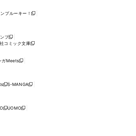
ャンプルーキー！
新
し
い
ウ
ャンプ
新
ィ
社コミック文庫
し
新
ン
い
し
ド
ウ
い
ウ
ガMeets
新
ィ
ウ
で
し
ン
ィ
開
い
ド
ン
く
ウ
ウ
ド
s
S-MANGA
新
新
ィ
で
ウ
し
し
ン
開
で
い
い
ド
く
開
ウ
ウ
ウ
NO
UOMO
く
新
新
ィ
ィ
で
し
し
ン
ン
開
い
い
ド
ド
く
ウ
ウ
ウ
ウ
ィ
ィ