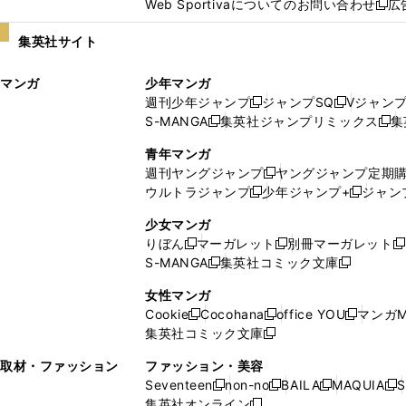
Web Sportivaについてのお問い合わせ
広
し
新
い
し
集英社サイト
ウ
い
ィ
ウ
マンガ
少年マンガ
ン
ィ
週刊少年ジャンプ
ジャンプSQ
Vジャン
ド
ン
新
新
S-MANGA
集英社ジャンプリミックス
集
ウ
ド
新
し
し
新
で
ウ
し
い
い
し
青年マンガ
開
で
い
ウ
ウ
い
週刊ヤングジャンプ
ヤングジャンプ定期
新
く
開
ウ
ィ
ィ
ウ
ウルトラジャンプ
少年ジャンプ+
ジャン
新
し
新
く
ィ
ン
ン
ィ
し
い
し
ン
ド
ド
ン
少女マンガ
い
ウ
い
ド
ウ
ウ
ド
りぼん
マーガレット
別冊マーガレット
新
新
新
ウ
ィ
ウ
ウ
で
で
ウ
S-MANGA
集英社コミック文庫
し
新
し
新
ィ
ン
ィ
で
開
開
で
い
し
い
し
ン
ド
ン
女性マンガ
開
く
く
開
ウ
い
ウ
い
ド
ウ
ド
Cookie
Cocohana
office YOU
マンガM
く
く
新
新
新
ィ
ウ
ィ
ウ
ウ
で
ウ
集英社コミック文庫
し
新
し
し
ン
ィ
ン
ィ
で
開
で
い
し
い
い
ド
ン
ド
ン
取材・ファッション
ファッション・美容
開
く
開
ウ
い
ウ
ウ
ウ
ド
ウ
ド
Seventeen
non-no
BAILA
MAQUIA
S
く
く
新
新
新
新
ィ
ウ
ィ
ィ
で
ウ
で
ウ
集英社オンライン