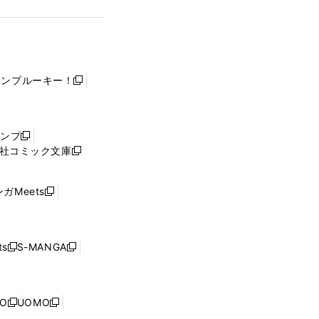
ャンプルーキー！
新
し
い
ウ
ャンプ
新
ィ
社コミック文庫
し
新
ン
い
し
ド
ウ
い
ウ
ガMeets
新
ィ
ウ
で
し
ン
ィ
開
い
ド
ン
く
ウ
ウ
ド
s
S-MANGA
新
新
ィ
で
ウ
し
し
ン
開
で
い
い
ド
く
開
ウ
ウ
ウ
NO
UOMO
く
新
新
ィ
ィ
で