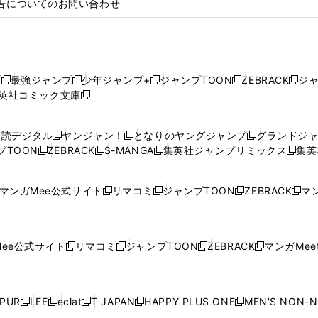
告についてのお問い合わせ
プ
最強ジャンプ
少年ジャンプ+
ジャンプTOON
ZEBRACK
ジ
新
新
新
新
新
英社コミック文庫
し
新
し
し
し
し
い
い
し
い
い
い
ウ
ウ
い
ウ
ウ
ウ
購読デジタル
ヤンジャン！
となりのヤングジャンプ
グランドジ
新
新
新
ィ
ィ
ウ
ィ
ィ
ィ
プTOON
ZEBRACK
S-MANGA
集英社ジャンプリミックス
集英
新
し
新
し
新
し
新
ン
ン
ィ
ン
ン
ン
し
い
し
い
し
い
し
ド
ド
ン
ド
ド
ド
い
ウ
い
ウ
い
ウ
い
ウ
ウ
ド
ウ
ウ
ウ
マンガMee公式サイト
リマコミ
ジャンプTOON
ZEBRACK
マン
新
新
新
新
ウ
ィ
ウ
ィ
ウ
ィ
ウ
で
で
ウ
で
で
で
し
し
し
し
し
ィ
ン
ィ
ン
ィ
ン
ィ
開
開
で
開
開
開
い
い
い
い
い
ン
ド
ン
ド
ン
ド
ン
く
く
開
く
く
く
ウ
ウ
ウ
ウ
ウ
ド
ウ
ド
ウ
ド
ウ
ド
ee公式サイト
リマコミ
ジャンプTOON
ZEBRACK
マンガMeet
く
新
新
新
新
ィ
ィ
ィ
ィ
ィ
ウ
で
ウ
で
ウ
で
ウ
し
し
し
し
ン
ン
ン
ン
ン
で
開
で
開
で
開
で
い
い
い
い
ド
ド
ド
ド
ド
開
く
開
く
開
く
開
ウ
ウ
ウ
ウ
ウ
ウ
ウ
ウ
ウ
PUR
LEE
eclat
T JAPAN
HAPPY PLUS ONE
MEN'S NON-
く
く
く
く
新
新
新
新
新
ィ
ィ
ィ
ィ
で
で
で
で
で