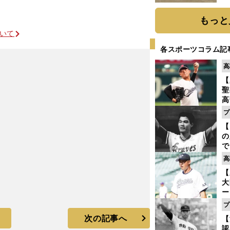
だ
もっと
ついて
各スポーツコラム記
高
【
聖
高
る
プ
ト
【
く
の
で
い
高
サ
【
浩
大
ー
腕
プ
塁
次の記事へ
【
ら
認