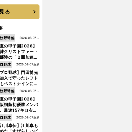
優勝校はここだ！
見る
事
校野球他
2026.08.07更
夏の甲子園2026】
新
隷クリストファー・
部陸の「２回加速す
」規格外のストレー
ロ野球
2026.08.07更新
 それでもプロではな
プロ野球】門田博光
大学進学を選ぶ理由
加入で守ったレフト
もベストナインに輝
た石嶺和彦 「サッ
前
校野球他
2026.08.07更
へ
」という愛称は松永
夏の甲子園2026】
新
美がきっかけ？
阪桐蔭初優勝メンバ
、最速157キロ右
、平成初完封＆初本
ロ野球
2026.08.07更新
打... 指揮官たちの知
江川卓伝】江川卓も
れざる現役時代
めた「すばらしいピ