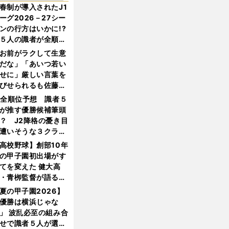
春制が導入されたJ1
ーグ2026－27シー
ンの行方はいかに!?
５人の識者が全順位
大胆予想
お前がラクして生意
だな」「あいつ若い
せに」厳しい言葉を
びせられるも佐藤慎
郎が貫いた誇りとフ
1全順位予想 識者５
ンへの思い
が推す優勝候補筆頭
？ J2降格の憂き目
遭いそうな３クラブ
は？
高校野球】創部10年
の甲子園初出場がす
てを変えた 健大高
・青栁監督が語る
機動破壊」はこうし
夏の甲子園2026】
生まれた
優勝は横浜じゃな
」 波乱必至の組み合
せで識者５人が選ん