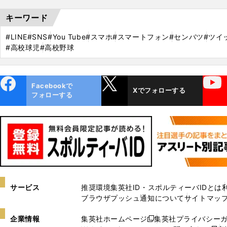
キーワード
#LINE
#SNS
#You Tube
#スマホ
#スマートフォン
#センバツ
#ツイ
#高校球児
#高校野球
ebo
X
YouTube
Facebookで
Xでフォローする
ok
フォローする
サービス
推奨環境
集英社ID・スポルティーバIDとは
ブラウザプッシュ通知について
サイトマッ
企業情報
集英社ホームページ
集英社プライバシー
新