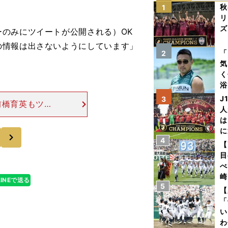
秋
1
リ
ズ
のみにツイートが公開される）OK
の情報は出さないようにしています」
を
「
2
気
く
浴
太
J
3
前橋育英もツイ
ァ
人
にしている。使
は
情報を取るため
に
次
4
と
【
目
べ
崎
LINEで送る
5
「
【
て
「
い
わ