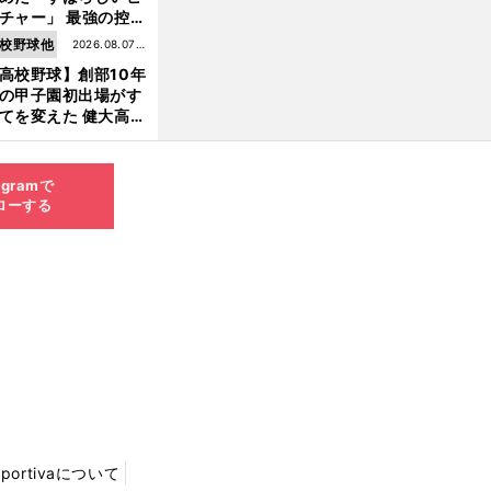
チャー」 最強の控え
手・大橋康延はいか
校野球他
2026.08.07更
して高校３年間を過
高校野球】創部10年
新
したのか
の甲子園初出場がす
てを変えた 健大高
・青栁監督が語る
機動破壊」はこうし
生まれた
agramで
ローする
Sportivaについて