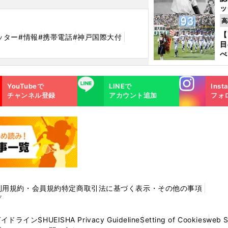
ッ
投
高
に
【
ッター
#情報
#携帯電話
#神戸国際大付
ご
目
べ
崎
「
Instagra
LINE
て
YouTubeで
LINEで
Inst
m
チャンネル登録
アカウント追加
フォ
利用規約・会員規約
特定商取引法に基づく表示・その他の事項
プ
ガイドライン
SHUEISHA Privacy Guideline
Setting of Cookies
web 