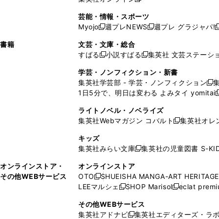
し
新
し
し
し
ン
ィ
ン
ン
開
で
開
で
い
し
い
い
い
ド
ン
ド
ド
芸能・情報・スポーツ
く
開
く
開
ウ
い
ウ
ウ
ウ
ウ
ド
ウ
ウ
Myojo
週プレNEWS
週プレ グラジャパ!
く
く
新
新
新
ィ
ウ
ィ
ィ
ィ
で
ウ
で
で
し
し
ン
ィ
ン
ン
ン
書籍
文芸・文庫・総合
開
で
開
開
い
い
ド
ン
ド
ド
ド
すばる
小説すばる
集英社 文芸ステーシ
く
開
く
く
新
新
ウ
ウ
ウ
ド
ウ
ウ
ウ
く
し
し
ィ
ィ
学芸・ノンフィクション・新書
で
ウ
で
で
で
い
い
ン
ン
集英社学芸部 - 学芸・ノンフィクション
開
で
開
開
開
新
ウ
ウ
ド
ド
1日5分で、明日は変わる よみタイ yomitai
く
開
く
く
く
し
新
ィ
ィ
ウ
ウ
く
い
ン
ン
ライトノベル・ノベライズ
で
で
ウ
ド
ド
集英社Webマガジン コバルト
集英社オレ
開
開
新
ィ
ウ
ウ
く
く
し
ン
キッズ
で
で
い
ド
集英社みらい文庫
集英社の児童図書 S-KID
開
開
新
ウ
ウ
く
く
し
ィ
オンラインストア・
オンラインストア
で
い
ン
その他WEBサービス
OTO
SHUEISHA MANGA-ART HERITAGE
開
新
ウ
ド
LEEマルシェ
SHOP Marisol
eclat prem
く
し
新
新
ィ
ウ
い
し
し
ン
その他WEBサービス
で
ウ
い
い
ド
集英社アドナビ
集英社エディターズ・ラ
開
新