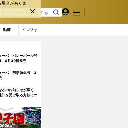
る場合がありま
マイペ
閉じ
検索
メニュ
ー
る
す
ジ
る
動画
インフォ
ィーバ バレーボール特
.4 6月30日発売
ィーバ 部活特集号 3
売
などのお知らせが届く
通知を受け取る方法につ