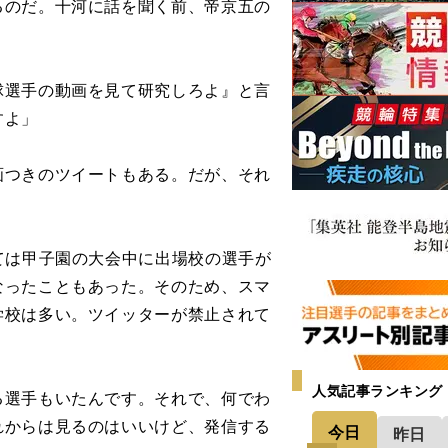
るのだ。十河に話を聞く前、帝京五の
球選手の動画を見て研究しろよ』と言
すよ」
つきのツイートもある。だが、それ
ては甲子園の大会中に出場校の選手が
なったこともあった。そのため、スマ
学校は多い。ツイッターが禁止されて
人気記事ランキング
る選手もいたんです。それで、何でわ
れからは見るのはいいけど、発信する
今日
昨日