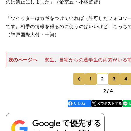
のは禁止にしました」（帝京五・小林監督）
「ツイッターはカギをつけていれば（許可したフォロワー
です。相手の情報を得るのに使うのはいいけど、こっち
（神戸国際大付・十河）
次のページへ
寮生、自宅からの通学生の両方がいる
ッターは禁止ではないが、自分たちはつぶやかないよう
用するのは、人のツイートを見ること専門だ。「相手の
に使います。相手の誰がケ
1
2
3
4
のページへ
のページへ
前
2 / 4
いいね
Xでポストする
line
faceboo
x
k