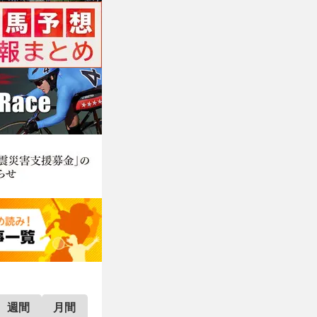
週間
月間