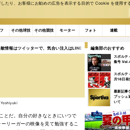
たり、お客様にお勧めの広告を表⽰する⽬的で Cookie を使⽤す
フ
その他球技
その他競技
モーター
フォト
連載
敵情報はツイッターで、気合い注入はLINEで
編集部のおすすめ
2ページ目
スポルテ
集号 Vol
スポルテ
月16日発
最新記事
プッシュ
いて
oshiyuki
うことだ。自分の好きなときにいつで
ャーリーガーの映像を見て勉強するこ