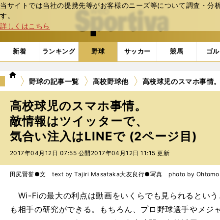
当サイトでは当社の提携先等がお客様のニーズ等について調査・分析し
web Sportiva (webスポルティーバ)
す。
詳しくはこちら
新着
ランキング
野球
サッカー
競馬
ゴル
we
野球の記事一覧
高校野球他
高校球児のスマホ事情。
b
ス
高校球児のスマホ事情。
ポ
ル
敵情報はツイッターで、
テ
気合い注入はLINEで (2ページ目)
ィ
ー
2017年04月12日 07:55 公開
2017年04月12日 11:15 更新
バ
田尻賢誉●文 text by Tajiri Masataka
大友良行●写真 photo by Ohtomo Y
Wi-Fiの最大の利点は動画をいくらでも見られるとい
も相手の研究ができる。もちろん、プロ野球選手やメジ