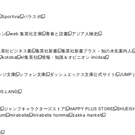
し
し
し
し
し
ン
ン
ン
ン
開
開
開
開
開
い
い
い
い
い
ド
ド
ド
ド
く
く
く
く
く
ウ
ウ
ウ
ウ
ウ
ウ
ウ
ウ
ウ
Sportiva
パラスポ
新
新
ィ
ィ
ィ
ィ
ィ
で
で
で
で
し
し
し
ン
ン
ン
ン
ン
開
開
開
開
い
い
い
ド
ド
ド
ド
ド
ョン
web 集英社文庫
青春と読書
アジア人物史
く
く
く
く
新
新
新
新
ウ
ウ
ウ
ウ
ウ
ウ
ウ
ウ
し
し
し
し
ィ
ィ
ィ
で
で
で
で
で
い
い
い
い
ン
ン
ン
集英社ビジネス書
集英社新書
集英社新書プラス - 知の水先案内人
開
開
開
開
開
新
新
新
ウ
ウ
ウ
ウ
ド
ド
ド
kotoba
e!集英社
情報・知識＆オピニオン imidas
く
く
く
く
く
新
し
新
し
新
ィ
ィ
ィ
ィ
ウ
ウ
ウ
し
し
い
し
い
し
ン
ン
ン
ン
で
で
で
い
い
ウ
い
ウ
い
ド
ド
ド
ド
ンジ文庫
シフォン文庫
ダッシュエックス文庫公式サイト
JUMP 
開
開
開
新
新
新
ウ
ウ
ィ
ウ
ィ
ウ
ウ
ウ
ウ
ウ
く
く
く
し
し
し
ィ
ィ
ン
ィ
ン
ィ
で
で
で
で
い
い
い
ン
ン
ド
ン
ド
ン
S.LAND
開
開
開
開
新
ウ
ウ
ウ
ド
ド
ウ
ド
ウ
ド
く
く
く
く
し
ィ
ィ
ィ
ウ
ウ
で
ウ
で
ウ
い
ン
ン
ン
ジャンプキャラクターズストア
HAPPY PLUS STORE
SHUEIS
で
で
開
で
開
で
新
新
新
ウ
ド
ド
ド
ium
mirabella
mirabella homme
zakka market
開
開
く
開
く
開
し
新
新
新
し
新
し
ィ
ウ
ウ
ウ
く
く
く
く
い
し
し
い
し
し
い
ン
で
で
で
ウ
い
い
ウ
い
い
ウ
ド
ボ
開
開
開
新