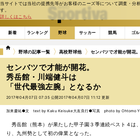
当サイトでは当社の提携先等がお客様のニーズ等について調査・分析し
web Sportiva (webスポルティーバ)
す。
詳しくはこちら
新着
ランキング
野球
サッカー
競馬
ゴル
we
野球の記事一覧
高校野球他
センバツで才能が開花
b
ス
センバツで才能が開花。
ポ
ル
秀岳館・川端健斗は
テ
「世代最強左腕」となるか
ィ
ー
2017年04月07日 07:35 公開
2017年04月07日 11:12 更新
バ
加来慶祐●文 text by Kaku Keisuke
大友良行●写真 photo by Ohtomo Yo
秀岳館（熊本）が果たした甲子園３季連続ベスト４は、史
り、九州勢として初の偉業となった。