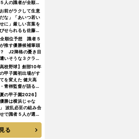
５人の識者が全順位
大胆予想
お前がラクして生意
だな」「あいつ若い
せに」厳しい言葉を
びせられるも佐藤慎
郎が貫いた誇りとフ
1全順位予想 識者５
ンへの思い
が推す優勝候補筆頭
？ J2降格の憂き目
遭いそうな３クラブ
は？
高校野球】創部10年
の甲子園初出場がす
てを変えた 健大高
・青栁監督が語る
機動破壊」はこうし
夏の甲子園2026】
生まれた
優勝は横浜じゃな
」 波乱必至の組み合
せで識者５人が選ん
優勝校はここだ！
見る