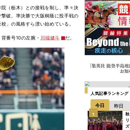
院（栃木）との接戦を制し、準々決
で撃破。準決勝で大阪桐蔭に投手戦の
豪校」の風格すら漂い始めている。
背番号10の左腕・
川端健斗
だ。
人気記事ランキング
今日
昨日
秋
1
リ
ズ