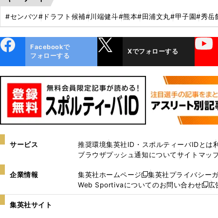
#センバツ
#ドラフト候補
#川端健斗
#熊本
#田浦文丸
#甲子園
#秀岳
ebo
X
YouTube
Facebookで
Xでフォローする
ok
フォローする
サービス
推奨環境
集英社ID・スポルティーバIDとは
ブラウザプッシュ通知について
サイトマッ
企業情報
集英社ホームページ
集英社プライバシー
新
Web Sportivaについてのお問い合わせ
広
し
新
い
し
集英社サイト
ウ
い
ィ
ウ