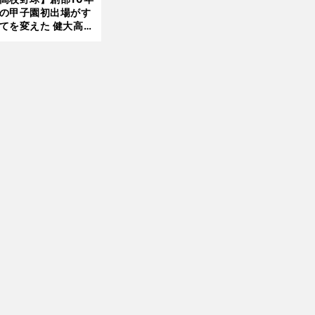
したのか
の甲子園初出場がす
てを変えた 健大高
前
へ
・青栁監督が語る
機動破壊」はこうし
生まれた