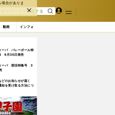
る場合がありま
マイペ
閉じ
検索
メニュ
ー
る
す
ジ
る
動画
インフォ
ィーバ バレーボール特
.4 6月30日発売
ィーバ 部活特集号 3
売
などのお知らせが届く
通知を受け取る方法につ