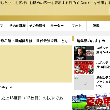
たり、お客様にお勧めの広告を表⽰する⽬的で Cookie を使⽤す
フ
その他球技
その他競技
モーター
フォト
連載
。秀岳館・川端健斗は「世代最強左腕」となるか
編集部のおすすめ
スポルテ
集号 Vol
スポルテ
月16日発
最新記事
プッシュ
いて
shiyuki
上13度目（12校目）の快挙であ