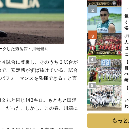
を
「
2
気
く
浴
太
J
3
ァ
人
は
ークした秀岳館・川端健斗
に
4
と
４試合に登板し、そのうち３試合が
【
目
ので、安定感がずば抜けている。試合
べ
のパフォーマンスを発揮できる」と言
崎
5
「
【
て
「
文丸と同じ143キロ。もともと田浦
い
わ
ャーだった。しかし、この春、川端に
だ
もっと