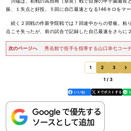
川端は、初戦の高田商（奈良）戦で自身の甲子園最長と
振、１失点と好投。５回に自己最速となる146キロをマ
続く２回戦の作新学院戦では７回途中からの登板。粘り
点こそ失ったが、前の試合で記録した自己最速をさらに２
次のページへ
秀岳館で投手を指導する山口幸七コー
当にどうしたんですかね。投げるたびに力強さが増して
なってきたというか、この甲子園で彼のポテンシャルが
次
るのを実感しています」
1
2
3
のページへ
1 / 3
いいね
Xでポストする
line
faceboo
x
k