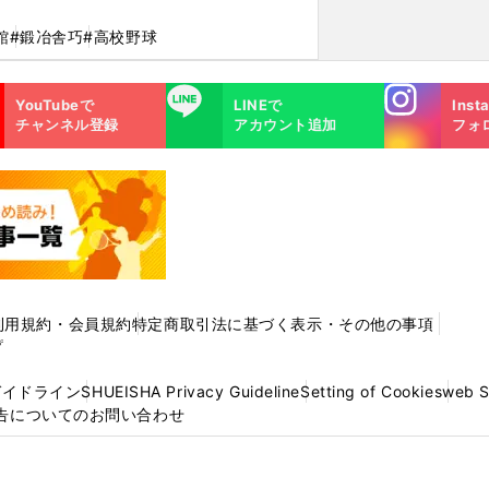
館
#鍛冶舎巧
#高校野球
Instagra
LINE
YouTubeで
LINEで
Inst
m
チャンネル登録
アカウント追加
フォ
利用規約・会員規約
特定商取引法に基づく表示・その他の事項
プ
ガイドライン
SHUEISHA Privacy Guideline
Setting of Cookies
web 
告についてのお問い合わせ