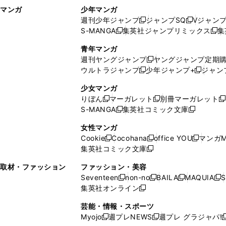
マンガ
少年マンガ
ン
ィ
週刊少年ジャンプ
ジャンプSQ
Vジャン
ド
ン
新
新
S-MANGA
集英社ジャンプリミックス
集
ウ
ド
新
し
し
新
で
ウ
し
い
い
し
青年マンガ
開
で
い
ウ
ウ
い
週刊ヤングジャンプ
ヤングジャンプ定期
新
く
開
ウ
ィ
ィ
ウ
ウルトラジャンプ
少年ジャンプ+
ジャン
新
し
新
く
ィ
ン
ン
ィ
し
い
し
ン
ド
ド
ン
少女マンガ
い
ウ
い
ド
ウ
ウ
ド
りぼん
マーガレット
別冊マーガレット
新
新
新
ウ
ィ
ウ
ウ
で
で
ウ
S-MANGA
集英社コミック文庫
し
新
し
新
ィ
ン
ィ
で
開
開
で
い
し
い
し
ン
ド
ン
女性マンガ
開
く
く
開
ウ
い
ウ
い
ド
ウ
ド
Cookie
Cocohana
office YOU
マンガM
く
く
新
新
新
ィ
ウ
ィ
ウ
ウ
で
ウ
集英社コミック文庫
し
新
し
し
ン
ィ
ン
ィ
で
開
で
い
し
い
い
ド
ン
ド
ン
取材・ファッション
ファッション・美容
開
く
開
ウ
い
ウ
ウ
ウ
ド
ウ
ド
Seventeen
non-no
BAILA
MAQUIA
S
く
く
新
新
新
新
ィ
ウ
ィ
ィ
で
ウ
で
ウ
集英社オンライン
し
新
し
し
し
ン
ィ
ン
ン
開
で
開
で
い
し
い
い
い
ド
ン
ド
ド
芸能・情報・スポーツ
く
開
く
開
ウ
い
ウ
ウ
ウ
ウ
ド
ウ
ウ
Myojo
週プレNEWS
週プレ グラジャパ!
く
く
新
新
新
ィ
ウ
ィ
ィ
ィ
で
ウ
で
で