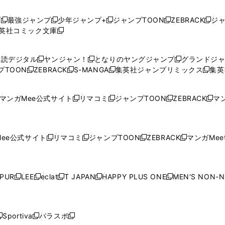
プ
最強ジャンプ
少年ジャンプ+
ジャンプTOON
ZEBRACK
ジ
新
新
新
新
新
英社コミック文庫
し
新
し
し
し
し
い
い
し
い
い
い
ウ
ウ
い
ウ
ウ
ウ
購読デジタル
ヤンジャン！
となりのヤングジャンプ
グランドジ
新
新
新
ィ
ィ
ウ
ィ
ィ
ィ
プTOON
ZEBRACK
S-MANGA
集英社ジャンプリミックス
集英
新
し
新
し
新
し
新
ン
ン
ィ
ン
ン
ン
し
い
し
い
し
い
し
ド
ド
ン
ド
ド
ド
い
ウ
い
ウ
い
ウ
い
ウ
ウ
ド
ウ
ウ
ウ
マンガMee公式サイト
リマコミ
ジャンプTOON
ZEBRACK
マン
新
新
新
新
ウ
ィ
ウ
ィ
ウ
ィ
ウ
で
で
ウ
で
で
で
し
し
し
し
し
ィ
ン
ィ
ン
ィ
ン
ィ
開
開
で
開
開
開
い
い
い
い
い
ン
ド
ン
ド
ン
ド
ン
く
く
開
く
く
く
ウ
ウ
ウ
ウ
ウ
ド
ウ
ド
ウ
ド
ウ
ド
ee公式サイト
リマコミ
ジャンプTOON
ZEBRACK
マンガMeet
く
新
新
新
新
ィ
ィ
ィ
ィ
ィ
ウ
で
ウ
で
ウ
で
ウ
し
し
し
し
ン
ン
ン
ン
ン
で
開
で
開
で
開
で
い
い
い
い
ド
ド
ド
ド
ド
開
く
開
く
開
く
開
ウ
ウ
ウ
ウ
ウ
ウ
ウ
ウ
ウ
PUR
LEE
eclat
T JAPAN
HAPPY PLUS ONE
MEN'S NON-
く
く
く
く
新
新
新
新
新
ィ
ィ
ィ
ィ
で
で
で
で
で
し
し
し
し
し
ン
ン
ン
ン
開
開
開
開
開
い
い
い
い
い
ド
ド
ド
ド
く
く
く
く
く
ウ
ウ
ウ
ウ
ウ
ウ
ウ
ウ
ウ
Sportiva
パラスポ
新
新
ィ
ィ
ィ
ィ
ィ
で
で
で
で