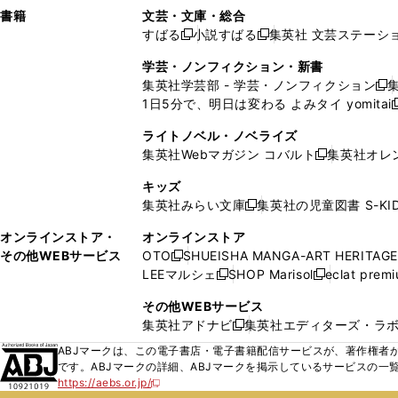
し
し
ン
ィ
ン
ン
ン
書籍
文芸・文庫・総合
開
で
開
開
い
い
ド
ン
ド
ド
ド
すばる
小説すばる
集英社 文芸ステーシ
く
開
く
く
新
新
ウ
ウ
ウ
ド
ウ
ウ
ウ
く
し
し
ィ
ィ
学芸・ノンフィクション・新書
で
ウ
で
で
で
い
い
ン
ン
集英社学芸部 - 学芸・ノンフィクション
開
で
開
開
開
新
ウ
ウ
ド
ド
1日5分で、明日は変わる よみタイ yomitai
く
開
く
く
く
し
新
ィ
ィ
ウ
ウ
く
い
ン
ン
ライトノベル・ノベライズ
で
で
ウ
ド
ド
集英社Webマガジン コバルト
集英社オレ
開
開
新
ィ
ウ
ウ
く
く
し
ン
キッズ
で
で
い
ド
集英社みらい文庫
集英社の児童図書 S-KID
開
開
新
ウ
ウ
く
く
し
ィ
オンラインストア・
オンラインストア
で
い
ン
その他WEBサービス
OTO
SHUEISHA MANGA-ART HERITAGE
開
新
ウ
ド
LEEマルシェ
SHOP Marisol
eclat prem
く
し
新
新
ィ
ウ
い
し
し
ン
その他WEBサービス
で
ウ
い
い
ド
集英社アドナビ
集英社エディターズ・ラ
開
新
ィ
ウ
ウ
ウ
く
し
ABJマークは、この電子書店・電子書籍配信サービスが、著作権者か
ン
ィ
ィ
で
い
です。ABJマークの詳細、ABJマークを掲示しているサービスの一
ド
ン
ン
開
https://aebs.or.jp/
ウ
新
ウ
ド
ド
く