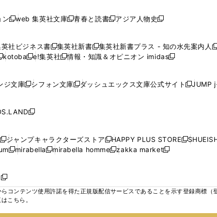
し
し
し
ン
ン
ン
ン
ン
開
開
開
開
い
い
い
ド
ド
ド
ド
ド
ョン
web 集英社文庫
青春と読書
アジア人物史
く
く
く
く
新
新
新
新
ウ
ウ
ウ
ウ
ウ
ウ
ウ
ウ
し
し
し
し
ィ
ィ
ィ
で
で
で
で
で
い
い
い
い
ン
ン
ン
集英社ビジネス書
集英社新書
集英社新書プラス - 知の水先案内人
開
開
開
開
開
新
新
新
ウ
ウ
ウ
ウ
ド
ド
ド
kotoba
e!集英社
情報・知識＆オピニオン imidas
く
く
く
く
く
新
し
新
し
新
ィ
ィ
ィ
ィ
ウ
ウ
ウ
し
し
い
し
い
し
ン
ン
ン
ン
で
で
で
い
い
ウ
い
ウ
い
ド
ド
ド
ド
ンジ文庫
シフォン文庫
ダッシュエックス文庫公式サイト
JUMP 
開
開
開
新
新
新
ウ
ウ
ィ
ウ
ィ
ウ
ウ
ウ
ウ
ウ
く
く
く
し
し
し
ィ
ィ
ン
ィ
ン
ィ
で
で
で
で
い
い
い
ン
ン
ド
ン
ド
ン
S.LAND
開
開
開
開
新
ウ
ウ
ウ
ド
ド
ウ
ド
ウ
ド
く
く
く
く
し
ィ
ィ
ィ
ウ
ウ
で
ウ
で
ウ
い
ン
ン
ン
ジャンプキャラクターズストア
HAPPY PLUS STORE
SHUEIS
で
で
開
で
開
で
新
新
新
ウ
ド
ド
ド
ium
mirabella
mirabella homme
zakka market
開
開
く
開
く
開
し
新
新
新
し
新
し
ィ
ウ
ウ
ウ
く
く
く
く
い
し
し
い
し
し
い
ン
で
で
で
ウ
い
い
ウ
い
い
ウ
ド
ボ
開
開
開
新
ィ
ウ
ウ
ィ
ウ
ウ
ィ
ウ
く
く
く
し
らコンテンツ使用許諾を得た正規版配信サービスであることを示す登録商標（登録番
ン
ィ
ィ
ン
ィ
ィ
ン
で
い
覧はこちら。
ド
ン
ン
ド
ン
ン
ド
開
ウ
ウ
ド
ド
ウ
ド
ド
ウ
く