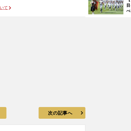
ご
目
ついて
べ
」
崎
「
て
次の記事へ