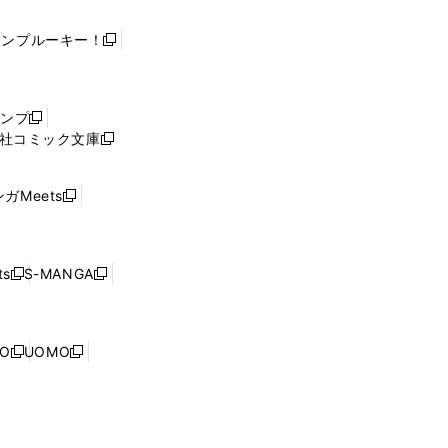
ャンプルーキー！
新
し
い
ウ
ャンプ
新
ィ
社コミック文庫
し
新
ン
い
し
ド
ウ
い
ウ
ガMeets
新
ィ
ウ
で
し
ン
ィ
開
い
ド
ン
く
ウ
ウ
ド
s
S-MANGA
新
新
ィ
で
ウ
し
し
ン
開
で
い
い
ド
く
開
ウ
ウ
ウ
NO
UOMO
く
新
新
ィ
ィ
で
し
し
ン
ン
開
い
い
ド
ド
く
ウ
ウ
ウ
ウ
ィ
ィ
で
で