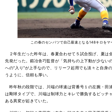
この春のセンバツで自己最速となる148キロをマ
２年生だった昨年は、春夏合わせて５試合投げ、夏は全
先発だった。鍛冶舎巧監督が「気持ちの上下動が少ない
への"入り"が上手なので、リリーフ起用でも淡々と自身
うように、信頼も厚い。
昨年秋の段階では、川端の球速は背番号１の左腕・田浦
は剛球タイプで、川端は制球力とキレで勝負するピッチ
ある異変が起きていた。