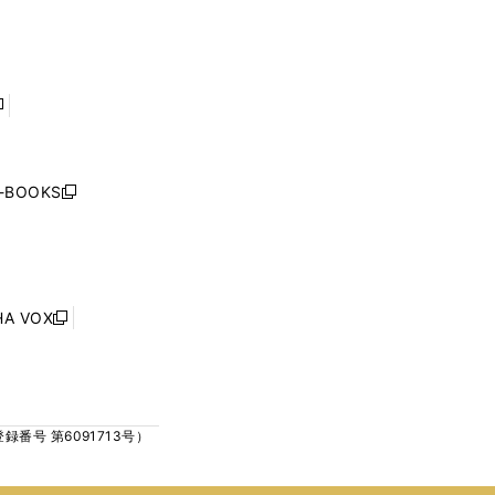
ン
ン
開
開
ド
ド
く
く
ウ
ウ
で
で
開
開
く
く
し
い
ウ
j-BOOKS
新
ィ
し
ン
い
ド
ウ
ウ
ィ
で
ン
HA VOX
開
新
ド
く
し
ウ
い
で
ウ
開
ィ
く
号 第6091713号）
ン
ド
ウ