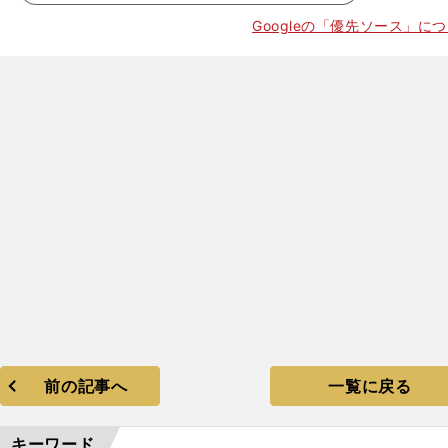
Googleの「優先ソース」に
。
ボ
前の記事へ
一覧に戻る
キーワード