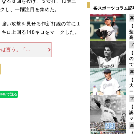
なる８回を投げ、５安打、10奪三
各スポーツコラム記
ークし、一躍注目を集めた。
高
強い攻撃を見せる作新打線の前に１
【
キロ上回る148キロをマークした。
聖
高
る
プ
ト
チは言う。「本
【
く
いく。本格派に
の
開花し始めてい
で
い
高
サ
【
浩
大
ー
LINEで送る
腕
プ
塁
【
ら
認
ッ
投
高
に
【