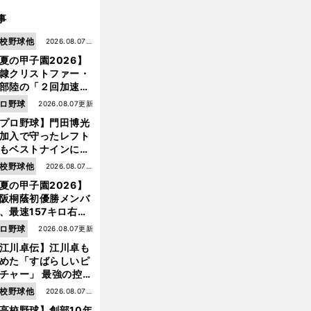
事
校野球他
2026.08.07更
夏の甲子園2026】
新
隷クリストファー・
部陸の「２回加速す
」規格外のストレー
ロ野球
2026.08.07更新
 それでもプロではな
プロ野球】門田博光
大学進学を選ぶ理由
加入で守ったレフト
もベストナインに輝
た石嶺和彦 「サッ
校野球他
2026.08.07更
」という愛称は松永
夏の甲子園2026】
新
美がきっかけ？
阪桐蔭初優勝メンバ
、最速157キロ右
、平成初完封＆初本
ロ野球
2026.08.07更新
打... 指揮官たちの知
江川卓伝】江川卓も
れざる現役時代
めた「すばらしいピ
チャー」 最強の控え
手・大橋康延はいか
校野球他
2026.08.07更
して高校３年間を過
高校野球】創部10年
新