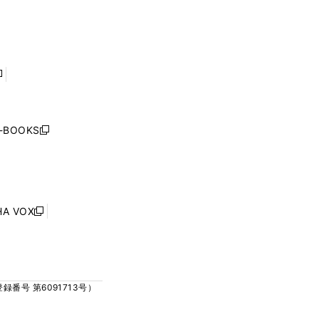
ィ
ィ
で
で
ン
ン
開
開
ド
ド
く
く
ウ
ウ
で
で
開
開
く
く
し
い
ウ
j-BOOKS
新
ィ
し
ン
い
ド
ウ
ウ
ィ
で
ン
HA VOX
開
新
ド
く
し
ウ
い
で
ウ
開
ィ
く
号 第6091713号）
ン
ド
ウ