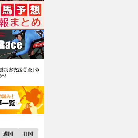
週間
月間