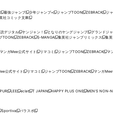
プ
最強ジャンプ
少年ジャンプ+
ジャンプTOON
ZEBRACK
ジ
新
新
新
新
新
英社コミック文庫
し
新
し
し
し
し
い
い
し
い
い
い
ウ
ウ
い
ウ
ウ
ウ
購読デジタル
ヤンジャン！
となりのヤングジャンプ
グランドジ
新
新
新
ィ
ィ
ウ
ィ
ィ
ィ
プTOON
ZEBRACK
S-MANGA
集英社ジャンプリミックス
集英
新
し
新
し
新
し
新
ン
ン
ィ
ン
ン
ン
し
い
し
い
し
い
し
ド
ド
ン
ド
ド
ド
い
ウ
い
ウ
い
ウ
い
ウ
ウ
ド
ウ
ウ
ウ
マンガMee公式サイト
リマコミ
ジャンプTOON
ZEBRACK
マン
新
新
新
新
ウ
ィ
ウ
ィ
ウ
ィ
ウ
で
で
ウ
で
で
で
し
し
し
し
し
ィ
ン
ィ
ン
ィ
ン
ィ
開
開
で
開
開
開
い
い
い
い
い
ン
ド
ン
ド
ン
ド
ン
く
く
開
く
く
く
ウ
ウ
ウ
ウ
ウ
ド
ウ
ド
ウ
ド
ウ
ド
ee公式サイト
リマコミ
ジャンプTOON
ZEBRACK
マンガMeet
く
新
新
新
新
ィ
ィ
ィ
ィ
ィ
ウ
で
ウ
で
ウ
で
ウ
し
し
し
し
ン
ン
ン
ン
ン
で
開
で
開
で
開
で
い
い
い
い
ド
ド
ド
ド
ド
開
く
開
く
開
く
開
ウ
ウ
ウ
ウ
ウ
ウ
ウ
ウ
ウ
PUR
LEE
eclat
T JAPAN
HAPPY PLUS ONE
MEN'S NON-
く
く
く
く
新
新
新
新
新
ィ
ィ
ィ
ィ
で
で
で
で
で
し
し
し
し
し
ン
ン
ン
ン
開
開
開
開
開
い
い
い
い
い
ド
ド
ド
ド
く
く
く
く
く
ウ
ウ
ウ
ウ
ウ
ウ
ウ
ウ
ウ
Sportiva
パラスポ
新
新