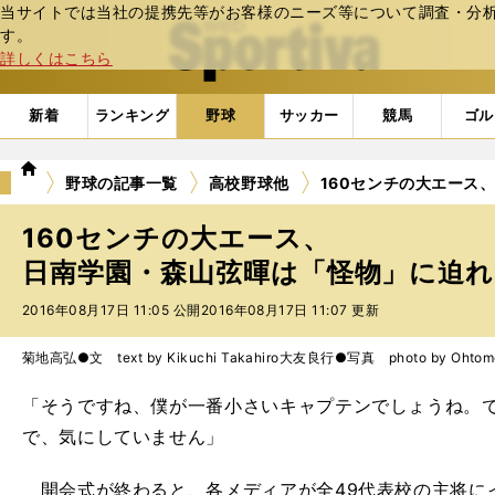
当サイトでは当社の提携先等がお客様のニーズ等について調査・分析し
web Sportiva (webスポルティーバ)
す。
詳しくはこちら
新着
ランキング
野球
サッカー
競馬
ゴル
we
野球の記事一覧
高校野球他
160センチの大エース
b
ス
160センチの大エース、
ポ
ル
日南学園・森山弦暉は「怪物」に迫
テ
2016年08月17日 11:05 公開
2016年08月17日 11:07 更新
ィ
ー
バ
菊地高弘●文 text by Kikuchi Takahiro
大友良行●写真 photo by Ohtomo 
「そうですね、僕が一番小さいキャプテンでしょうね。
で、気にしていません」
開会式が終わると、各メディアが全49代表校の主将に