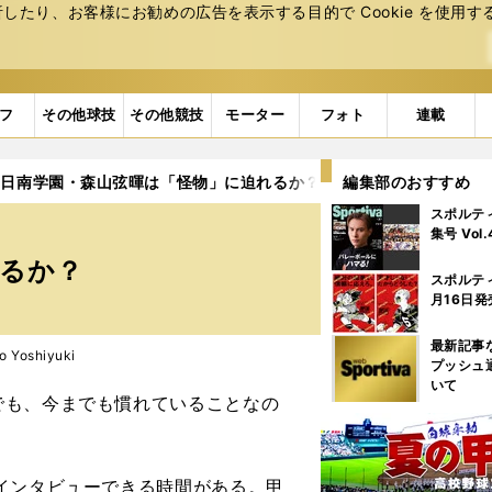
たり、お客様にお勧めの広告を表⽰する⽬的で Cookie を使⽤す
フ
その他球技
その他競技
モーター
フォト
連載
、日南学園・森山弦暉は「怪物」に迫れるか？
編集部のおすすめ
スポルテ
集号 Vol
れるか？
スポルテ
月16日発
最新記事
Yoshiyuki
プッシュ
いて
でも、今までも慣れていることなの
インタビューできる時間がある。甲