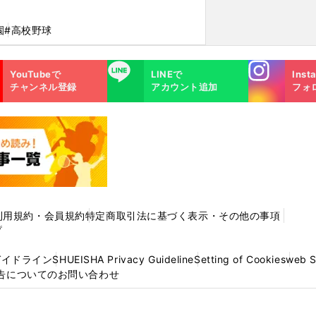
園
#高校野球
Instagra
LINE
YouTubeで
LINEで
Inst
m
チャンネル登録
アカウント追加
フォ
利用規約・会員規約
特定商取引法に基づく表示・その他の事項
プ
ガイドライン
SHUEISHA Privacy Guideline
Setting of Cookies
web 
告についてのお問い合わせ