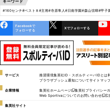
キーワード
#160センチ
#ベスト８
#主将
#寺原隼人
#日南学園
#森山弦暉
#甲子
ebo
X
YouTube
Facebookで
Xでフォローする
ok
フォローする
サービス
推奨環境
集英社ID・スポルティーバIDとは
ブラウザプッシュ通知について
サイトマッ
企業情報
集英社ホームページ
集英社プライバシー
新
Web Sportivaについてのお問い合わせ
広
し
新
い
し
集英社サイト
ウ
い