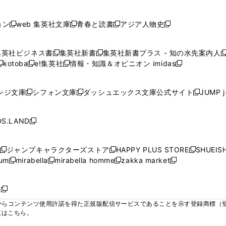
ィ
ィ
ィ
ィ
ィ
で
で
で
で
し
し
し
ン
ン
ン
ン
ン
開
開
開
開
い
い
い
ド
ド
ド
ド
ド
ョン
web 集英社文庫
青春と読書
アジア人物史
く
く
く
く
新
新
新
新
ウ
ウ
ウ
ウ
ウ
ウ
ウ
ウ
し
し
し
し
ィ
ィ
ィ
で
で
で
で
で
い
い
い
い
ン
ン
ン
集英社ビジネス書
集英社新書
集英社新書プラス - 知の水先案内人
開
開
開
開
開
新
新
新
ウ
ウ
ウ
ウ
ド
ド
ド
kotoba
e!集英社
情報・知識＆オピニオン imidas
く
く
く
く
く
新
し
新
し
新
ィ
ィ
ィ
ィ
ウ
ウ
ウ
し
し
い
し
い
し
ン
ン
ン
ン
で
で
で
い
い
ウ
い
ウ
い
ド
ド
ド
ド
ンジ文庫
シフォン文庫
ダッシュエックス文庫公式サイト
JUMP 
開
開
開
新
新
新
ウ
ウ
ィ
ウ
ィ
ウ
ウ
ウ
ウ
ウ
く
く
く
し
し
し
ィ
ィ
ン
ィ
ン
ィ
で
で
で
で
い
い
い
ン
ン
ド
ン
ド
ン
S.LAND
開
開
開
開
新
ウ
ウ
ウ
ド
ド
ウ
ド
ウ
ド
く
く
く
く
し
ィ
ィ
ィ
ウ
ウ
で
ウ
で
ウ
い
ン
ン
ン
ジャンプキャラクターズストア
HAPPY PLUS STORE
SHUEIS
で
で
開
で
開
で
新
新
新
ウ
ド
ド
ド
ium
mirabella
mirabella homme
zakka market
開
開
く
開
く
開
し
新
新
新
し
新
し
ィ
ウ
ウ
ウ
く
く
く
く
い
し
し
い
し
し
い
ン
で
で
で
ウ
い
い
ウ
い
い
ウ
ド
ボ
開
開
開
新
ィ
ウ
ウ
ィ
ウ
ウ
ィ
ウ
く
く
く
し
らコンテンツ使用許諾を得た正規版配信サービスであることを示す登録商標（登録番
ン
ィ
ィ
ン
ィ
ィ
ン
で
い
覧はこちら。
ド
ン
ン
ド
ン
ン
ド
開
ウ
ウ
ド
ド
ウ
ド
ド
ウ