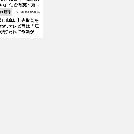
い」 仙台育英・須江
督が語る、惨敗から
ロ野球
2026.08.05更新
前
まった日本一への物
へ
江川卓伝】先取点を
われテレビ局は「江
が打たれて作新が負
た！」のテロップを
備した