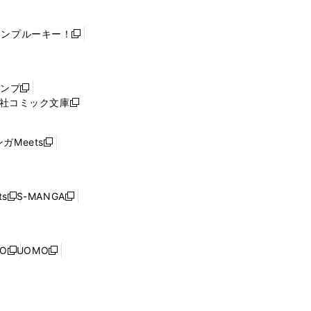
ャンプルーキー！
新
し
い
ウ
ャンプ
新
ィ
社コミック文庫
し
新
ン
い
し
ド
ウ
い
ウ
ガMeets
新
ィ
ウ
で
し
ン
ィ
開
い
ド
ン
く
ウ
ウ
ド
s
S-MANGA
新
新
ィ
で
ウ
し
し
ン
開
で
い
い
ド
く
開
ウ
ウ
ウ
NO
UOMO
く
新
新
ィ
ィ
で
し
し
ン
ン
開
い
い
ド
ド
く
ウ
ウ
ウ
ウ