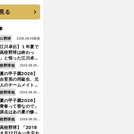
見る
事
ロ野球
2026.08.06更新
江川卓伝】１年夏で
高校野球は終わっ
」と悟った江川卓の
え投手は、公式戦わ
校野球他
2026.08.05更
か16イニングの登板
夏の甲子園2026】
新
大洋から２位指名を
台育英の同級生、元
けた
人のチームメイト、
師と教え子...聖地で
校野球他
2026.08.05更
差する運命の再会
夏の甲子園2026】
新
青春って密なので」
原点はあの夏の惨敗
台育英・須江航が明
校野球他
2026.08.05更
す"日本一1000日計
高校野球】「2018
新
"のすべて
８月12日を一生忘れ