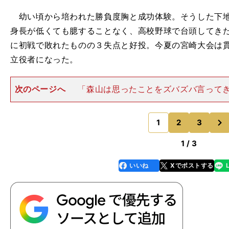
幼い頃から培われた勝負度胸と成功体験。そうした下地
身長が低くても臆することなく、高校野球で台頭してき
に初戦で敗れたものの３失点と好投。今夏の宮崎大会は
立役者になった。
次のページへ
「森山は思ったことをズバズバ言って
習試合でエラーを連発したら『マジ、知らんぞ？』と（
もマウンドから『オイ！』と怒鳴ってきますから」（石
次
トの球速はほとんど12
1
2
3
のページへ
1 / 3
いいね
Xでポストする
line
faceboo
x
k