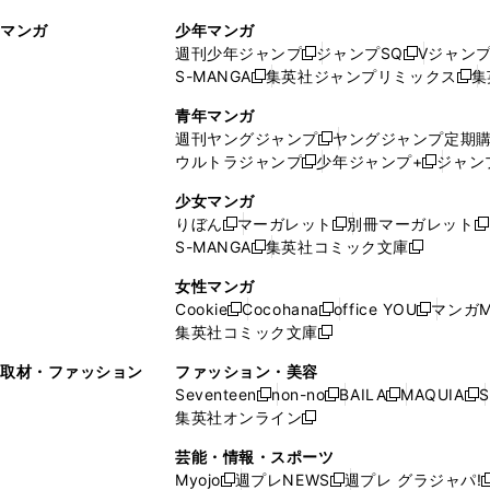
ィ
ウ
マンガ
少年マンガ
ン
ィ
週刊少年ジャンプ
ジャンプSQ
Vジャン
ド
ン
新
新
S-MANGA
集英社ジャンプリミックス
集
ウ
ド
新
し
し
新
で
ウ
し
い
い
し
青年マンガ
開
で
い
ウ
ウ
い
週刊ヤングジャンプ
ヤングジャンプ定期
新
く
開
ウ
ィ
ィ
ウ
ウルトラジャンプ
少年ジャンプ+
ジャン
新
し
新
く
ィ
ン
ン
ィ
し
い
し
ン
ド
ド
ン
少女マンガ
い
ウ
い
ド
ウ
ウ
ド
りぼん
マーガレット
別冊マーガレット
新
新
新
ウ
ィ
ウ
ウ
で
で
ウ
S-MANGA
集英社コミック文庫
し
新
し
新
ィ
ン
ィ
で
開
開
で
い
し
い
し
ン
ド
ン
女性マンガ
開
く
く
開
ウ
い
ウ
い
ド
ウ
ド
Cookie
Cocohana
office YOU
マンガM
く
く
新
新
新
ィ
ウ
ィ
ウ
ウ
で
ウ
集英社コミック文庫
し
新
し
し
ン
ィ
ン
ィ
で
開
で
い
し
い
い
ド
ン
ド
ン
取材・ファッション
ファッション・美容
開
く
開
ウ
い
ウ
ウ
ウ
ド
ウ
ド
Seventeen
non-no
BAILA
MAQUIA
S
く
く
新
新
新
新
ィ
ウ
ィ
ィ
で
ウ
で
ウ
集英社オンライン
し
新
し
し
し
ン
ィ
ン
ン
開
で
開
で
い
し
い
い
い
ド
ン
ド
ド
芸能・情報・スポーツ
く
開
く
開
ウ
い
ウ
ウ
ウ
ウ
ド
ウ
ウ
Myojo
週プレNEWS
週プレ グラジャパ!
く
く
新
新
新