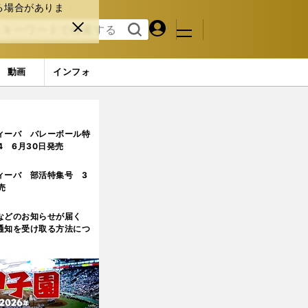
る場合がありま
マイペ
閉じ
検索
メニュ
ー
る
す
ジ
る
動画
インフォ
ィーバ バレーボール特
.4 6月30日発売
ィーバ 部活特集号 3
売
などのお知らせが届く
通知を受け取る方法につ