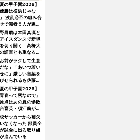
夏の甲子園2026】
優勝は横浜じゃな
」 波乱必至の組み合
せで識者５人が選ん
優勝校はここだ！
野昌磨は本田真凜と
アイスダンスで新境
を切り開く 高橋大
の証言とも重なる課
と楽しさ
お前がラクして生意
だな」「あいつ若い
せに」厳しい言葉を
びせられるも佐藤慎
郎が貫いた誇りとフ
夏の甲子園2026】
ンへの思い
青春って密なので」
原点はあの夏の惨敗
台育英・須江航が明
す"日本一1000日計
校サッカーから補欠
"のすべて
いなくなった 部員全
が試合に出る取り組
が進んでいる