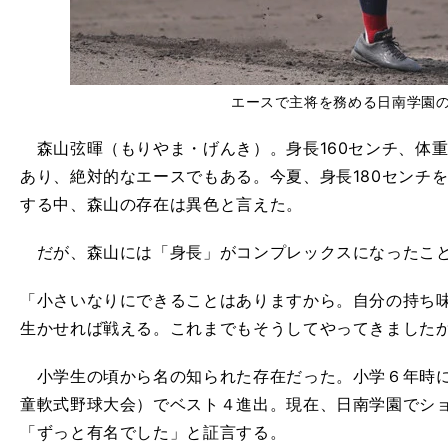
エースで主将を務める日南学園
森山弦暉（もりやま・げんき）。身長160センチ、体重
あり、絶対的なエースでもある。今夏、身長180センチ
する中、森山の存在は異色と言えた。
だが、森山には「身長」がコンプレックスになったこと
「小さいなりにできることはありますから。自分の持ち
生かせれば戦える。これまでもそうしてやってきました
小学生の頃から名の知られた存在だった。小学６年時に
童軟式野球大会）でベスト４進出。現在、日南学園でシ
「ずっと有名でした」と証言する。