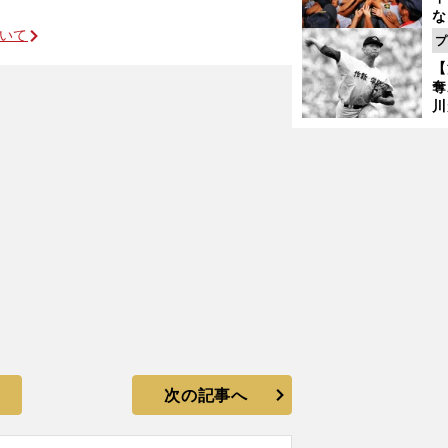
な
ついて
監
プ
始
変則フォームで戦う球児たちの心意気
【
語
奪
川
け
準
次の記事へ