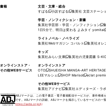
ィ
ウ
ィ
ィ
ィ
で
ウ
で
で
し
し
ン
ィ
ン
ン
ン
書籍
文芸・文庫・総合
開
で
開
開
い
い
ド
ン
ド
ド
ド
すばる
小説すばる
集英社 文芸ステーシ
く
開
く
く
新
新
ウ
ウ
ウ
ド
ウ
ウ
ウ
く
し
し
ィ
ィ
学芸・ノンフィクション・新書
で
ウ
で
で
で
い
い
ン
ン
集英社学芸部 - 学芸・ノンフィクション
開
で
開
開
開
新
ウ
ウ
ド
ド
1日5分で、明日は変わる よみタイ yomitai
く
開
く
く
く
し
新
ィ
ィ
ウ
ウ
く
い
ン
ン
ライトノベル・ノベライズ
で
で
ウ
ド
ド
集英社Webマガジン コバルト
集英社オレ
開
開
新
ィ
ウ
ウ
く
く
し
ン
キッズ
で
で
い
ド
集英社みらい文庫
集英社の児童図書 S-KID
開
開
新
ウ
ウ
く
く
し
ィ
オンラインストア・
オンラインストア
で
い
ン
その他WEBサービス
OTO
SHUEISHA MANGA-ART HERITAGE
開
新
ウ
ド
LEEマルシェ
SHOP Marisol
eclat prem
く
し
新
新
ィ
ウ
い
し
し
ン
その他WEBサービス
で
ウ
い
い
ド
集英社アドナビ
集英社エディターズ・ラ
開
新
ィ
ウ
ウ
ウ
く
し
ABJマークは、この電子書店・電子書籍配信サービスが、著作権者か
ン
ィ
ィ
で
い
です。ABJマークの詳細、ABJマークを掲示しているサービスの一
ド
ン
ン
開
https://aebs.or.jp/
ウ
新
ウ
ド
ド