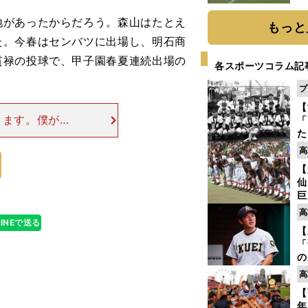
があったからだろう。森山はたとえ
もっと
た。今春はセンバツに出場し、明石商
貫禄の投球で、甲子園春夏連続出場の
各スポーツコラム記
プ
【
きます。僕が練
「
た
笑）。試合中で
控
嶋） ストレー
高
ず
【
で
仙
受
巨
恩
高
交
LINEで送る
【
「
の
仙
高
か
【
画
年