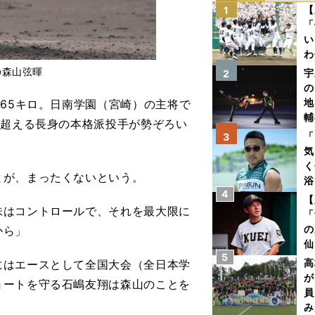
【
1
「
い
わ
だ
の森山弦暉
宇
2
の
地
65キロ。日南学園（宮崎）の主将で
輔
を超える長身の本格派投手が勢ぞろい
題
「
3
気
く
が、まったくないという。
浴
4
太
【
味はコントロールで、それを最大限に
ァ
「
の
から」
仙
5
か
高
はエースとして全国大会（全日本学
画
が
ョートを守る石嶋友翔は森山のことを
員
み