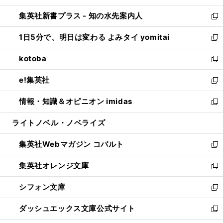
開
ン
ウ
し
集英社新書プラス - 知の水先案内人
く
ド
ィ
い
新
ウ
ン
ウ
し
1日5分で、明日は変わる よみタイ yomitai
で
ド
ィ
い
新
開
ウ
ン
ウ
し
kotoba
く
で
ド
ィ
い
新
開
ウ
ン
ウ
し
e!集英社
く
で
ド
ィ
い
新
開
ウ
ン
ウ
し
情報・知識＆オピニオン imidas
く
で
ド
ィ
い
新
開
ウ
ン
ウ
し
ライトノベル・ノベライズ
く
で
ド
ィ
い
開
ウ
ン
ウ
集英社Webマガジン コバルト
く
で
ド
ィ
新
開
ウ
ン
し
集英社オレンジ文庫
く
で
ド
い
新
開
ウ
ウ
し
シフォン文庫
く
で
ィ
い
新
開
ン
ウ
し
ダッシュエックス文庫公式サイト
く
ド
ィ
い
新
ウ
ン
ウ
し