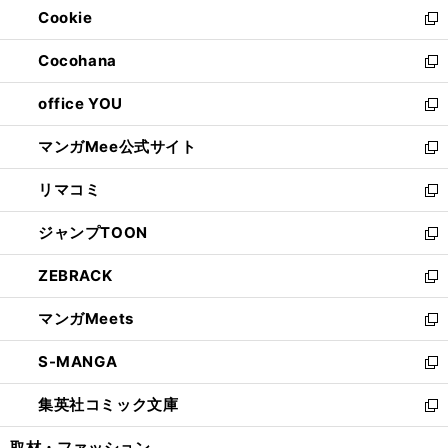
Cookie
く
で
ド
ィ
新
開
ウ
ン
し
Cocohana
く
で
ド
い
新
開
ウ
ウ
し
office YOU
く
で
ィ
い
新
開
ン
ウ
し
マンガMee公式サイト
く
ド
ィ
い
新
ウ
ン
ウ
し
リマコミ
で
ド
ィ
い
新
開
ウ
ン
ウ
し
ジャンプTOON
く
で
ド
ィ
い
新
開
ウ
ン
ウ
し
ZEBRACK
く
で
ド
ィ
い
新
開
ウ
ン
ウ
し
マンガMeets
く
で
ド
ィ
い
新
開
ウ
ン
ウ
し
S-MANGA
く
で
ド
ィ
い
新
開
ウ
ン
ウ
し
集英社コミック文庫
く
で
ド
ィ
い
新
開
ウ
ン
ウ
し
取材・ファッション
く