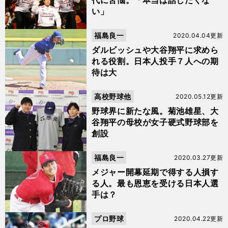
代に苦悩。「本当は話したくな
い」
福島良一
2020.04.04更新
ダルビッシュや大谷翔平に求めら
れる役割。日本人投手７人への期
待は大
高校野球他
2020.05.12更新
野球界に新たな風。菊池雄星、大
谷翔平の母校が女子硬式野球部を
創設
福島良一
2020.03.27更新
メジャー開幕延期で得する人損す
る人。最も恩恵を受ける日本人選
手は？
プロ野球
2020.04.22更新