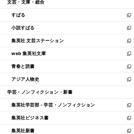
文芸・文庫・総合
く
で
ド
ィ
開
ウ
ン
すばる
く
で
ド
新
開
ウ
し
小説すばる
く
で
い
新
開
ウ
し
集英社 文芸ステーション
く
ィ
い
新
ン
ウ
し
web 集英社文庫
ド
ィ
い
新
ウ
ン
ウ
し
青春と読書
で
ド
ィ
い
新
開
ウ
ン
ウ
し
アジア人物史
く
で
ド
ィ
い
新
開
ウ
ン
ウ
し
学芸・ノンフィクション・新書
く
で
ド
ィ
い
開
ウ
ン
ウ
集英社学芸部 - 学芸・ノンフィクション
く
で
ド
ィ
新
開
ウ
ン
し
集英社ビジネス書
く
で
ド
い
新
開
ウ
ウ
し
集英社新書
く
で
ィ
い
新