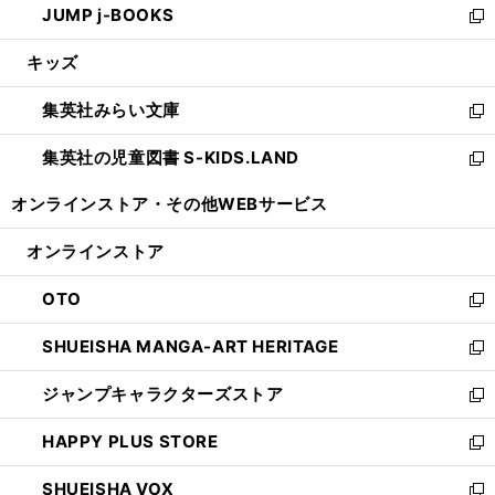
JUMP j-BOOKS
で
ド
ィ
い
新
開
ウ
ン
ウ
し
キッズ
く
で
ド
ィ
い
開
ウ
ン
ウ
集英社みらい文庫
く
で
ド
ィ
新
開
ウ
ン
し
集英社の児童図書 S-KIDS.LAND
く
で
ド
い
新
開
ウ
ウ
し
オンラインストア・
その他WEBサービス
く
で
ィ
い
開
ン
ウ
オンラインストア
く
ド
ィ
ウ
ン
OTO
で
ド
新
開
ウ
し
SHUEISHA MANGA-ART HERITAGE
く
で
い
新
開
ウ
し
ジャンプキャラクターズストア
く
ィ
い
新
ン
ウ
し
HAPPY PLUS STORE
ド
ィ
い
新
ウ
ン
ウ
し
SHUEISHA VOX
で
ド
ィ
い
新