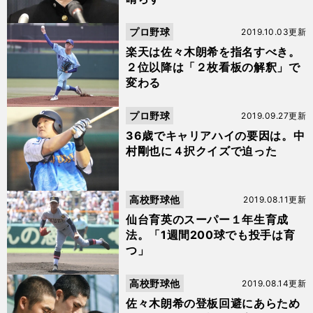
プロ野球
2019.10.03更新
楽天は佐々木朗希を指名すべき。
２位以降は「２枚看板の解釈」で
変わる
プロ野球
2019.09.27更新
36歳でキャリアハイの要因は。中
村剛也に４択クイズで迫った
高校野球他
2019.08.11更新
仙台育英のスーパー１年生育成
法。「1週間200球でも投手は育
つ」
高校野球他
2019.08.14更新
佐々木朗希の登板回避にあらため