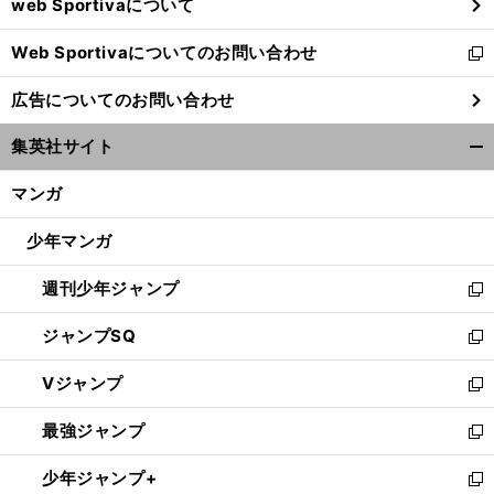
web Sportivaについて
で
開
Web Sportivaについてのお問い合わせ
く
新
し
広告についてのお問い合わせ
い
ウ
集英社サイト
ィ
開
ン
く/
マンガ
ド
閉
ウ
じ
少年マンガ
で
る
開
週刊少年ジャンプ
く
新
し
ジャンプSQ
い
新
ウ
し
Vジャンプ
ィ
い
新
ン
ウ
し
最強ジャンプ
ド
ィ
い
新
ウ
ン
ウ
し
少年ジャンプ+
で
ド
ィ
い
新