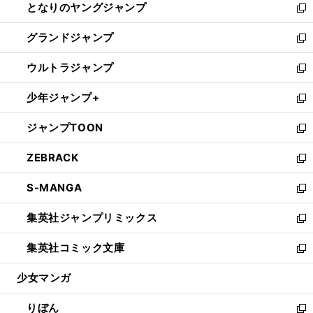
となりのヤングジャンプ
く
ド
ィ
い
新
ウ
ン
ウ
し
グランドジャンプ
で
ド
ィ
い
新
開
ウ
ン
ウ
し
ウルトラジャンプ
く
で
ド
ィ
い
新
開
ウ
ン
ウ
し
少年ジャンプ+
く
で
ド
ィ
い
新
開
ウ
ン
ウ
し
ジャンプTOON
く
で
ド
ィ
い
新
開
ウ
ン
ウ
し
ZEBRACK
く
で
ド
ィ
い
新
開
ウ
ン
ウ
し
S-MANGA
く
で
ド
ィ
い
新
開
ウ
ン
ウ
し
集英社ジャンプリミックス
く
で
ド
ィ
い
新
開
ウ
ン
ウ
し
集英社コミック文庫
く
で
ド
ィ
い
新
開
ウ
ン
ウ
し
少女マンガ
く
で
ド
ィ
い
開
ウ
ン
ウ
りぼん
く
で
ド
ィ
新