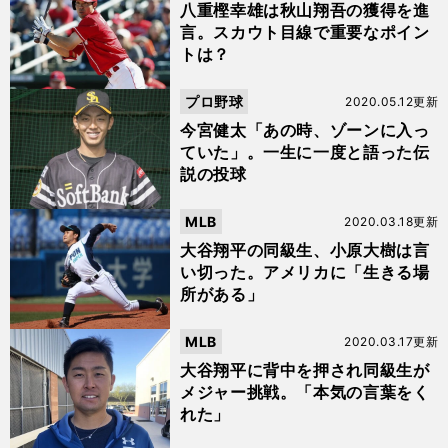
八重樫幸雄は秋山翔吾の獲得を進
言。スカウト目線で重要なポイン
トは？
プロ野球
2020.05.12更新
今宮健太「あの時、ゾーンに入っ
ていた」。一生に一度と語った伝
説の投球
MLB
2020.03.18更新
大谷翔平の同級生、小原大樹は言
い切った。アメリカに「生きる場
所がある」
MLB
2020.03.17更新
大谷翔平に背中を押され同級生が
メジャー挑戦。「本気の言葉をく
れた」