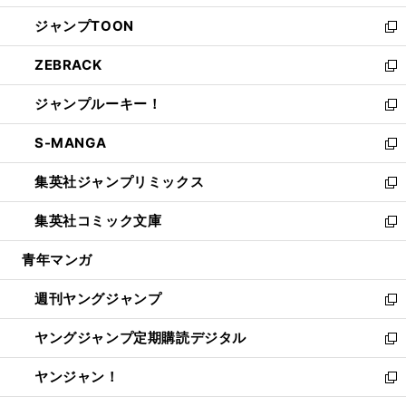
開
ウ
ン
ウ
し
ジャンプTOON
く
で
ド
ィ
い
新
開
ウ
ン
ウ
し
ZEBRACK
く
で
ド
ィ
い
新
開
ウ
ン
ウ
し
ジャンプルーキー！
く
で
ド
ィ
い
新
開
ウ
ン
ウ
し
S-MANGA
く
で
ド
ィ
い
新
開
ウ
ン
ウ
し
集英社ジャンプリミックス
く
で
ド
ィ
い
新
開
ウ
ン
ウ
し
集英社コミック文庫
く
で
ド
ィ
い
新
開
ウ
ン
ウ
し
青年マンガ
く
で
ド
ィ
い
開
ウ
ン
ウ
週刊ヤングジャンプ
く
で
ド
ィ
新
開
ウ
ン
し
ヤングジャンプ定期購読デジタル
く
で
ド
い
新
開
ウ
ウ
し
ヤンジャン！
く
で
ィ
い
新
開
ン
ウ
し