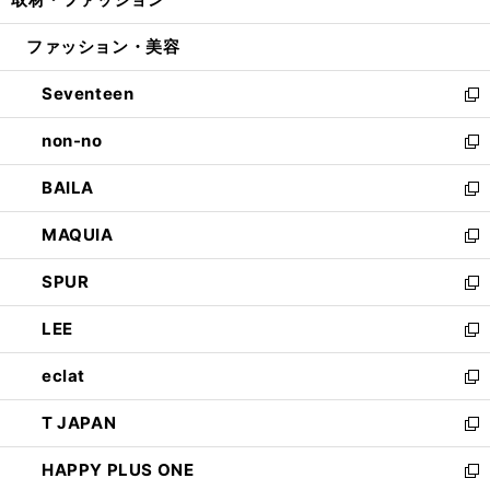
で
ド
ィ
い
開
ウ
ン
ウ
ファッション・美容
く
で
ド
ィ
開
ウ
ン
Seventeen
く
で
ド
新
開
ウ
し
non-no
く
で
い
新
開
ウ
し
BAILA
く
ィ
い
新
ン
ウ
し
MAQUIA
ド
ィ
い
新
ウ
ン
ウ
し
SPUR
で
ド
ィ
い
新
開
ウ
ン
ウ
し
LEE
く
で
ド
ィ
い
新
開
ウ
ン
ウ
し
eclat
く
で
ド
ィ
い
新
開
ウ
ン
ウ
し
T JAPAN
く
で
ド
ィ
い
新
開
ウ
ン
ウ
し
HAPPY PLUS ONE
く
で
ド
ィ
い
新