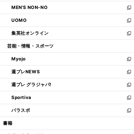
開
ウ
ン
ウ
し
MEN'S NON-NO
く
で
ド
ィ
い
新
開
ウ
ン
ウ
し
UOMO
く
で
ド
ィ
い
新
開
ウ
ン
ウ
し
集英社オンライン
く
で
ド
ィ
い
新
開
ウ
ン
ウ
し
芸能・情報・スポーツ
く
で
ド
ィ
い
開
ウ
ン
ウ
Myojo
く
で
ド
ィ
新
開
ウ
ン
し
週プレNEWS
く
で
ド
い
新
開
ウ
ウ
し
週プレ グラジャパ!
く
で
ィ
い
新
開
ン
ウ
し
Sportiva
く
ド
ィ
い
新
ウ
ン
ウ
し
パラスポ
で
ド
ィ
い
新
開
ウ
ン
ウ
し
書籍
く
で
ド
ィ
い
開
ウ
ン
ウ