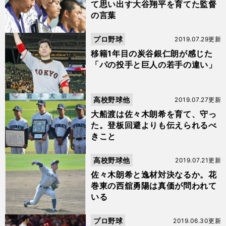
て思い出す大谷翔平を育てた監督
の言葉
プロ野球
2019.07.29更新
移籍1年目の炭谷銀仁朗が感じた
「パの投手と巨人の若手の違い」
高校野球他
2019.07.27更新
大船渡は佐々木朗希を育て、守っ
た。登板回避よりも伝えられるべ
きこと
高校野球他
2019.07.21更新
佐々木朗希と逸材対決なるか。花
巻東の西舘勇陽は真価が問われて
いる
プロ野球
2019.06.30更新