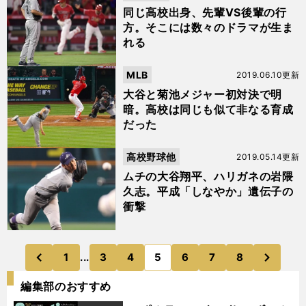
同じ高校出身、先輩VS後輩の行
方。そこには数々のドラマが生ま
れる
MLB
2019.06.10更新
大谷と菊池メジャー初対決で明
暗。高校は同じも似て非なる育成
だった
高校野球他
2019.05.14更新
ムチの大谷翔平、ハリガネの岩隈
久志。平成「しなやか」遺伝子の
衝撃
次
1
...
3
4
5
6
7
8
のページへ
のページへ
前
編集部のおすすめ