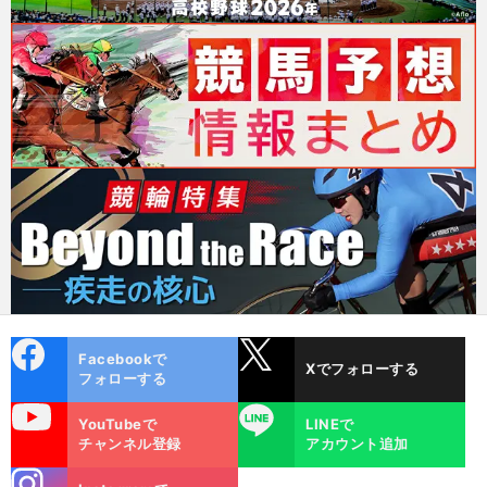
cebo
X
Facebookで
Xでフォローする
ok
フォローする
uTube
LINE
YouTubeで
LINEで
チャンネル登録
アカウント追加
stagra