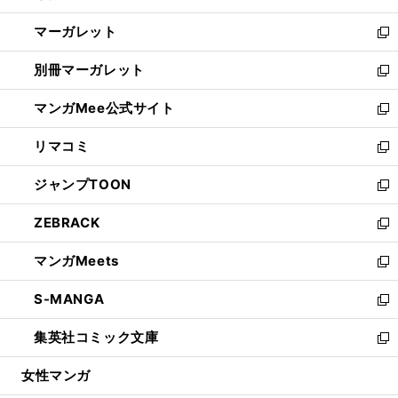
開
ウ
ン
し
マーガレット
く
で
ド
い
新
開
ウ
ウ
し
別冊マーガレット
く
で
ィ
い
新
開
ン
ウ
し
マンガMee公式サイト
く
ド
ィ
い
新
ウ
ン
ウ
し
リマコミ
で
ド
ィ
い
新
開
ウ
ン
ウ
し
ジャンプTOON
く
で
ド
ィ
い
新
開
ウ
ン
ウ
し
ZEBRACK
く
で
ド
ィ
い
新
開
ウ
ン
ウ
し
マンガMeets
く
で
ド
ィ
い
新
開
ウ
ン
ウ
し
S-MANGA
く
で
ド
ィ
い
新
開
ウ
ン
ウ
し
集英社コミック文庫
く
で
ド
ィ
い
新
開
ウ
ン
ウ
し
女性マンガ
く
で
ド
ィ
い
開
ウ
ン
ウ