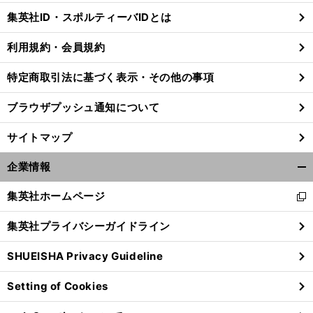
じ
集英社ID・スポルティーバIDとは
る
利用規約・会員規約
特定商取引法に基づく表示・その他の事項
ブラウザプッシュ通知について
サイトマップ
企業情報
開
く/
集英社ホームページ
新
閉
し
じ
集英社プライバシーガイドライン
い
る
ウ
SHUEISHA Privacy Guideline
ィ
ン
Setting of Cookies
ド
ウ