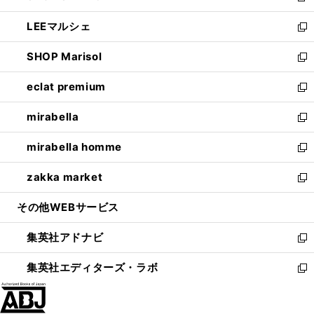
開
ウ
ン
ウ
し
LEEマルシェ
く
で
ド
ィ
い
新
開
ウ
ン
ウ
し
SHOP Marisol
く
で
ド
ィ
い
新
開
ウ
ン
ウ
し
eclat premium
く
で
ド
ィ
い
新
開
ウ
ン
ウ
し
mirabella
く
で
ド
ィ
い
新
開
ウ
ン
ウ
し
mirabella homme
く
で
ド
ィ
い
新
開
ウ
ン
ウ
し
zakka market
く
で
ド
ィ
い
新
開
ウ
ン
ウ
し
その他WEBサービス
く
で
ド
ィ
い
開
ウ
ン
ウ
集英社アドナビ
く
で
ド
ィ
新
開
ウ
ン
し
集英社エディターズ・ラボ
く
で
ド
い
新
開
ウ
ウ
し
く
で
ィ
い
開