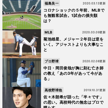
福島良一
2020.03.13更新
コロナショックの５年前、MLBで
も無観客試合。1試合の損失額
は？
MLB
2020.03.09更新
菊池雄星、メジャー２年目は逆を
いく。アジャストよりも大事なこ
と
プロ野球
2020.02.08更新
中日・岡田俊哉が胸に刻む亡き師
の教え「あの3年があって今があ
る」
高校野球他
2019.10.31更新
佐々木朗希が語った「半々です」
の思い。高校時代の無念はプロで
晴らす