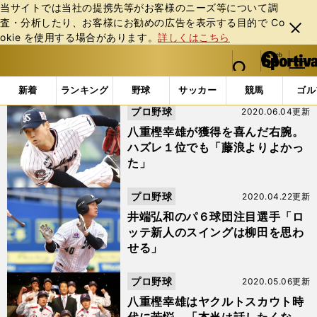
当サイトでは当社の提携先等がお客様のニーズ等について調
査・分析したり、お客様にお勧めの広告を表⽰する⽬的で Co
閉じ
okie を使⽤する場合があります。
詳しくはこちら
る
マイペ
web Sportiva (webスポルティーバ)
検索
メニュ
we
ー
「菊池雄星」の検索結果 (5ページ目)
b
ジ
新着
ランキング
野球
サッカー
競馬
ゴル
ス
プロ野球
2020.06.04更新
ポ
ル
八重樫幸雄が獲得を喜んだ右腕。
テ
ハズレ１位でも「藤浪よりよかっ
ィ
た」
ー
バ
プロ野球
2020.04.22更新
井端弘和のパ６球団注目選手「ロ
ッテ新人のスイングは柳田を思わ
せる」
プロ野球
2020.05.06更新
八重樫幸雄はヤクルトスカウト時