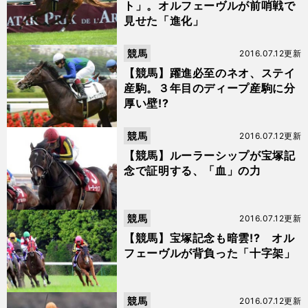
ト」。オルフェーヴルが前哨戦で
見せた「進化」
競馬
2016.07.12更新
【競馬】躍進必至のネオ、ステイ
産駒。３年目のディープ産駒に分
厚い壁!?
競馬
2016.07.12更新
【競馬】ルーラーシップが宝塚記
念で証明する、「血」の力
競馬
2016.07.12更新
【競馬】宝塚記念も暗雲!? オル
フェーヴルが背負った「十字架」
競馬
2016.07.12更新