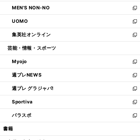
開
ウ
ン
ウ
し
MEN'S NON-NO
く
で
ド
ィ
い
新
開
ウ
ン
ウ
し
UOMO
く
で
ド
ィ
い
新
開
ウ
ン
ウ
し
集英社オンライン
く
で
ド
ィ
い
新
開
ウ
ン
ウ
し
芸能・情報・スポーツ
く
で
ド
ィ
い
開
ウ
ン
ウ
Myojo
く
で
ド
ィ
新
開
ウ
ン
し
週プレNEWS
く
で
ド
い
新
開
ウ
ウ
し
週プレ グラジャパ!
く
で
ィ
い
新
開
ン
ウ
し
Sportiva
く
ド
ィ
い
新
ウ
ン
ウ
し
パラスポ
で
ド
ィ
い
新
開
ウ
ン
ウ
し
書籍
く
で
ド
ィ
い
開
ウ
ン
ウ