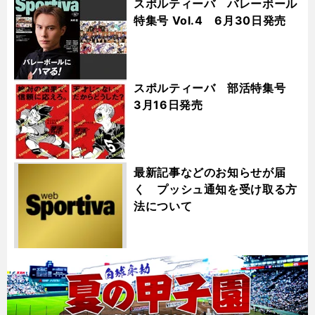
スポルティーバ バレーボール
特集号 Vol.4 6月30日発売
スポルティーバ 部活特集号
3月16日発売
最新記事などのお知らせが届
く プッシュ通知を受け取る方
法について