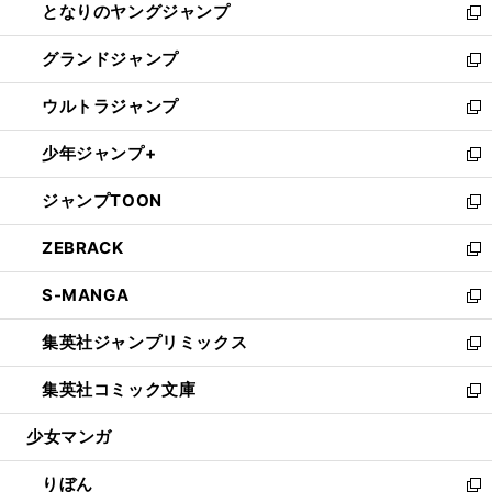
となりのヤングジャンプ
く
ド
ィ
い
新
ウ
ン
ウ
し
グランドジャンプ
で
ド
ィ
い
新
開
ウ
ン
ウ
し
ウルトラジャンプ
く
で
ド
ィ
い
新
開
ウ
ン
ウ
し
少年ジャンプ+
く
で
ド
ィ
い
新
開
ウ
ン
ウ
し
ジャンプTOON
く
で
ド
ィ
い
新
開
ウ
ン
ウ
し
ZEBRACK
く
で
ド
ィ
い
新
開
ウ
ン
ウ
し
S-MANGA
く
で
ド
ィ
い
新
開
ウ
ン
ウ
し
集英社ジャンプリミックス
く
で
ド
ィ
い
新
開
ウ
ン
ウ
し
集英社コミック文庫
く
で
ド
ィ
い
新
開
ウ
ン
ウ
し
少女マンガ
く
で
ド
ィ
い
開
ウ
ン
ウ
りぼん
く
で
ド
ィ
新