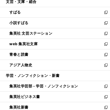
文芸・文庫・総合
く
で
ド
ィ
開
ウ
ン
すばる
く
で
ド
新
開
ウ
し
小説すばる
く
で
い
新
開
ウ
し
集英社 文芸ステーション
く
ィ
い
新
ン
ウ
し
web 集英社文庫
ド
ィ
い
新
ウ
ン
ウ
し
青春と読書
で
ド
ィ
い
新
開
ウ
ン
ウ
し
アジア人物史
く
で
ド
ィ
い
新
開
ウ
ン
ウ
し
学芸・ノンフィクション・新書
く
で
ド
ィ
い
開
ウ
ン
ウ
集英社学芸部 - 学芸・ノンフィクション
く
で
ド
ィ
新
開
ウ
ン
し
集英社ビジネス書
く
で
ド
い
新
開
ウ
ウ
し
集英社新書
く
で
ィ
い
新