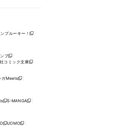
ャンプルーキー！
新
し
い
ウ
ャンプ
新
ィ
社コミック文庫
し
新
ン
い
し
ド
ウ
い
ウ
ガMeets
新
ィ
ウ
で
し
ン
ィ
開
い
ド
ン
く
ウ
ウ
ド
s
S-MANGA
新
新
ィ
で
ウ
し
し
ン
開
で
い
い
ド
く
開
ウ
ウ
ウ
NO
UOMO
く
新
新
ィ
ィ
で