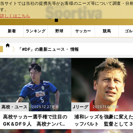
当サイトでは当社の提携先等がお客様のニーズ等について調査・分析し
web Sportiva (webスポルティーバ)
す。
詳しくはこちら
新着
ランキング
野球
サッカー
競馬
ゴル
we
「#DF」の最新ニュース・ 情報
b
ス
ポ
ル
テ
ィ
ー
バ
高校・ユース
Jリーグ
2025.12.27更新
2025.11.07更新
高校サッカー選手権で注目の
浦和レッズを強豪に変え
GK＆DF９人 高校ナンバー
ッフバルト 監督として
ワン、Ｊクラブの評価が高い
のタイトルをもたらした