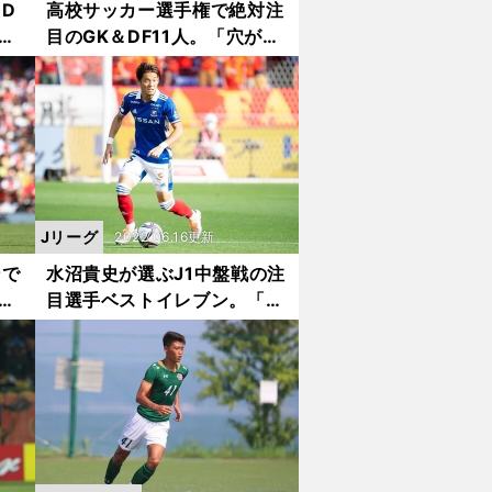
D
高校サッカー選手権で絶対注
返
目のGK＆DF11人。「穴がな
って
い」「一気に化けた」「中村
競り
憲剛氏からの指導で変わっ
た」選手たち
Jリーグ
2022.06.16更新
ンで
水沼貴史が選ぶJ1中盤戦の注
英
目選手ベストイレブン。「数
を支
字的に圧倒」「必死さが伝わ
ってくる」期待のGK＆DFと
は？