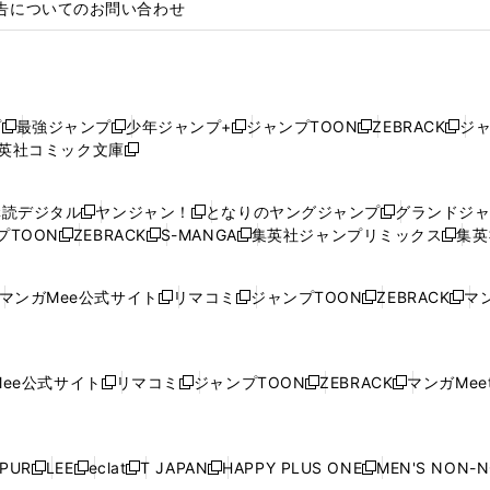
告についてのお問い合わせ
プ
最強ジャンプ
少年ジャンプ+
ジャンプTOON
ZEBRACK
ジ
新
新
新
新
新
英社コミック文庫
し
新
し
し
し
し
い
い
し
い
い
い
ウ
ウ
い
ウ
ウ
ウ
購読デジタル
ヤンジャン！
となりのヤングジャンプ
グランドジ
新
新
新
ィ
ィ
ウ
ィ
ィ
ィ
プTOON
ZEBRACK
S-MANGA
集英社ジャンプリミックス
集英
新
し
新
し
新
し
新
ン
ン
ィ
ン
ン
ン
し
い
し
い
し
い
し
ド
ド
ン
ド
ド
ド
い
ウ
い
ウ
い
ウ
い
ウ
ウ
ド
ウ
ウ
ウ
マンガMee公式サイト
リマコミ
ジャンプTOON
ZEBRACK
マン
新
新
新
新
ウ
ィ
ウ
ィ
ウ
ィ
ウ
で
で
ウ
で
で
で
し
し
し
し
し
ィ
ン
ィ
ン
ィ
ン
ィ
開
開
で
開
開
開
い
い
い
い
い
ン
ド
ン
ド
ン
ド
ン
く
く
開
く
く
く
ウ
ウ
ウ
ウ
ウ
ド
ウ
ド
ウ
ド
ウ
ド
ee公式サイト
リマコミ
ジャンプTOON
ZEBRACK
マンガMeet
く
新
新
新
新
ィ
ィ
ィ
ィ
ィ
ウ
で
ウ
で
ウ
で
ウ
し
し
し
し
ン
ン
ン
ン
ン
で
開
で
開
で
開
で
い
い
い
い
ド
ド
ド
ド
ド
開
く
開
く
開
く
開
ウ
ウ
ウ
ウ
ウ
ウ
ウ
ウ
ウ
PUR
LEE
eclat
T JAPAN
HAPPY PLUS ONE
MEN'S NON-
く
く
く
く
新
新
新
新
新
ィ
ィ
ィ
ィ
で
で
で
で
で