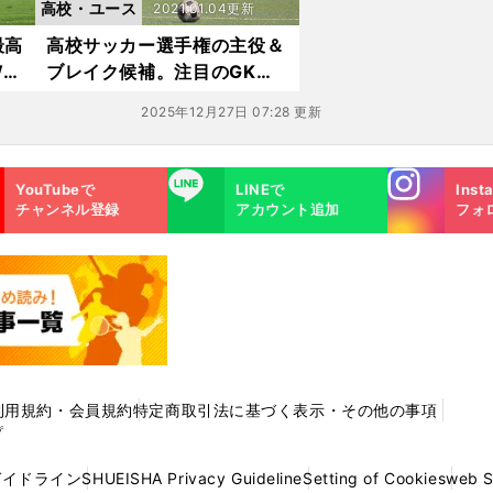
高校・ユース
2021.01.04更新
最高
高校サッカー選手権の主役＆
W前
ブレイク候補。注目のGK＆D
底比
F11人！
2025年12月27日 07:28 更新
Instagra
LINE
YouTubeで
LINEで
Inst
m
チャンネル登録
アカウント追加
フォ
利用規約・会員規約
特定商取引法に基づく表示・その他の事項
プ
ガイドライン
SHUEISHA Privacy Guideline
Setting of Cookies
web 