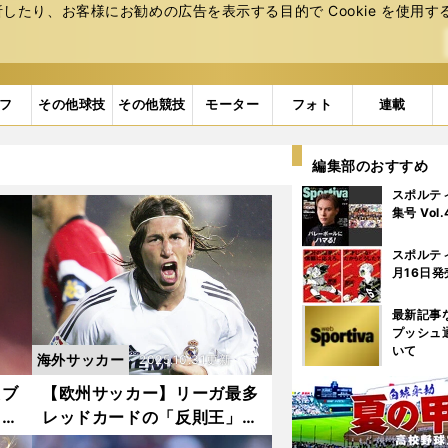
たり、お客様にお勧めの広告を表⽰する⽬的で Cookie を使⽤す
フ
その他球技
その他競技
モーター
フォト
連載
編集部のおすすめ
スポルテ
集号 Vol
スポルテ
月16日発
最新記事
プッシュ
いて
海外サッカー
2025.10.31更新
たブ
【欧州サッカー】リーガ最多
３つ
レッドカードの「反則王」セ
ルヒオ・ラモスは、誰よりも