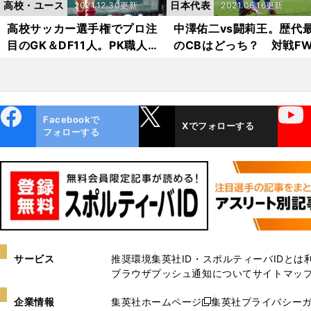
高校・ユース
日本代表
2021.12.30更新
2021.06.16更新
高校サッカー選手権でプロ注
中澤佑二vs闘莉王。歴代
目のGK＆DF11人。PK職人、
のCBはどっち？ 対戦F
陸上一家出身、身長190cm
田遼一が２人の特徴を徹
超えの成長株など逸材ぞろ
較
い。
ebo
X
YouTube
Facebookで
Xでフォローする
ok
フォローする
サービス
推奨環境
集英社ID・スポルティーバIDとは
ブラウザプッシュ通知について
サイトマッ
企業情報
集英社ホームページ
集英社プライバシー
新