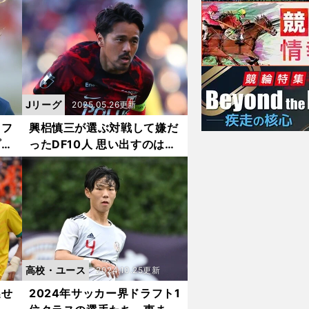
キャプテンにふさわしかった
Jリーグ
2025.05.26更新
オフ
興梠慎三が選ぶ対戦して嫌だ
プジ
ったDF10人 思い出すのは
は
「駆け引き上手」「腕の強
い」選手たち
高校・ユース
2024.10.25更新
逃せ
2024年サッカー界ドラフト1