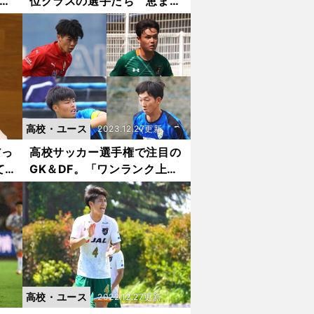
「人
位クラスの選手たち 恵まれ
出て
た体躯の逸材GK＆DF８人
評さ
高校・ユース
2023.12.27更新
だっ
高校サッカー選手権で注目の
て
GK＆DF。「ワンランク上」
イラ
の違いを見せる11人
は？
高校・ユース
2022.12.27更新