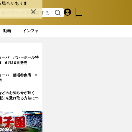
る場合がありま
マイペ
閉じ
検索
メニュ
ー
る
す
ジ
る
動画
インフォ
ィーバ バレーボール特
.4 6月30日発売
ィーバ 部活特集号 3
売
などのお知らせが届く
通知を受け取る方法につ