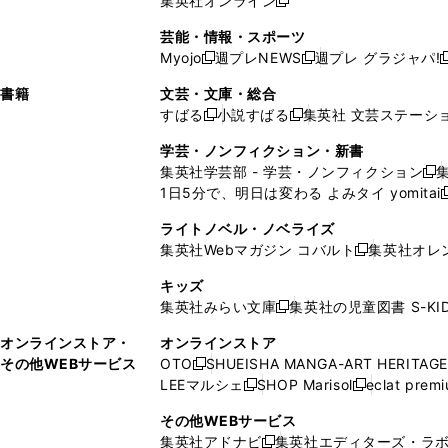
集英社オンライン
し
新
し
し
し
ン
ィ
ン
ン
開
で
開
で
い
し
い
い
い
ド
ン
ド
ド
芸能・情報・スポーツ
く
開
く
開
ウ
い
ウ
ウ
ウ
ウ
ド
ウ
ウ
Myojo
週プレNEWS
週プレ グラジャパ!
く
く
新
新
新
ィ
ウ
ィ
ィ
ィ
で
ウ
で
で
し
し
ン
ィ
ン
ン
ン
書籍
文芸・文庫・総合
開
で
開
開
い
い
ド
ン
ド
ド
ド
すばる
小説すばる
集英社 文芸ステーシ
く
開
く
く
新
新
ウ
ウ
ウ
ド
ウ
ウ
ウ
く
し
し
ィ
ィ
学芸・ノンフィクション・新書
で
ウ
で
で
で
い
い
ン
ン
集英社学芸部 - 学芸・ノンフィクション
開
で
開
開
開
新
ウ
ウ
ド
ド
1日5分で、明日は変わる よみタイ yomitai
く
開
く
く
く
し
新
ィ
ィ
ウ
ウ
く
い
ン
ン
ライトノベル・ノベライズ
で
で
ウ
ド
ド
集英社Webマガジン コバルト
集英社オレ
開
開
新
ィ
ウ
ウ
く
く
し
ン
キッズ
で
で
い
ド
集英社みらい文庫
集英社の児童図書 S-KID
開
開
新
ウ
ウ
く
く
し
ィ
オンラインストア・
オンラインストア
で
い
ン
その他WEBサービス
OTO
SHUEISHA MANGA-ART HERITAGE
開
新
ウ
ド
LEEマルシェ
SHOP Marisol
eclat prem
く
し
新
新
ィ
ウ
い
し
し
ン
その他WEBサービス
で
ウ
い
い
ド
集英社アドナビ
集英社エディターズ・ラ
開
新