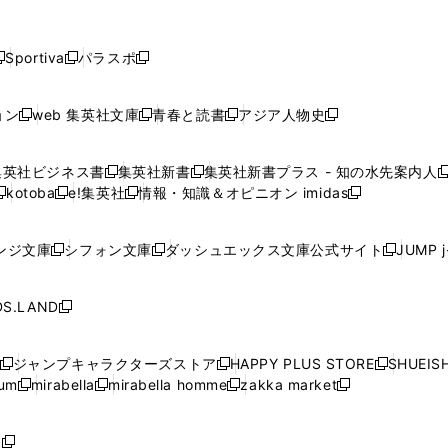
し
し
し
し
し
ン
ン
ン
ン
開
開
開
開
開
い
い
い
い
い
ド
ド
ド
ド
く
く
く
く
く
ウ
ウ
ウ
ウ
ウ
ウ
ウ
ウ
ウ
Sportiva
パラスポ
新
新
ィ
ィ
ィ
ィ
ィ
で
で
で
で
し
し
し
ン
ン
ン
ン
ン
開
開
開
開
い
い
い
ド
ド
ド
ド
ド
ョン
web 集英社文庫
青春と読書
アジア人物史
く
く
く
く
新
新
新
新
ウ
ウ
ウ
ウ
ウ
ウ
ウ
ウ
し
し
し
し
ィ
ィ
ィ
で
で
で
で
で
い
い
い
い
ン
ン
ン
集英社ビジネス書
集英社新書
集英社新書プラス - 知の水先案内人
開
開
開
開
開
新
新
新
ウ
ウ
ウ
ウ
ド
ド
ド
kotoba
e!集英社
情報・知識＆オピニオン imidas
く
く
く
く
く
新
し
新
し
新
ィ
ィ
ィ
ィ
ウ
ウ
ウ
し
し
い
し
い
し
ン
ン
ン
ン
で
で
で
い
い
ウ
い
ウ
い
ド
ド
ド
ド
ンジ文庫
シフォン文庫
ダッシュエックス文庫公式サイト
JUMP 
開
開
開
新
新
新
ウ
ウ
ィ
ウ
ィ
ウ
ウ
ウ
ウ
ウ
く
く
く
し
し
し
ィ
ィ
ン
ィ
ン
ィ
で
で
で
で
い
い
い
ン
ン
ド
ン
ド
ン
S.LAND
開
開
開
開
新
ウ
ウ
ウ
ド
ド
ウ
ド
ウ
ド
く
く
く
く
し
ィ
ィ
ィ
ウ
ウ
で
ウ
で
ウ
い
ン
ン
ン
ジャンプキャラクターズストア
HAPPY PLUS STORE
SHUEIS
で
で
開
で
開
で
新
新
新
ウ
ド
ド
ド
ium
mirabella
mirabella homme
zakka market
開
開
く
開
く
開
し
新
新
新
し
新
し
ィ
ウ
ウ
ウ
く
く
く
く
い
し
し
い
し
し
い
ン
で
で
で
ウ
い
い
ウ
い
い
ウ
ド
ボ
開
開
開
新