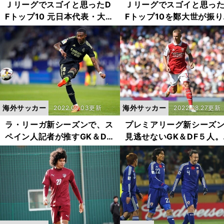
Ｊリーグでスゴイと思ったD
Ｊリーグでスゴイと思った
Fトップ10 元日本代表・大黒
Fトップ10を鄭大世が振り
将志が選んだ「アフリカ人み
る「ノーガードで殴り合
たい」「１シーズン30点分
くれた」「完璧な体勢で
は止めていた」選手たち
負けた」猛者たち
海外サッカー
海外サッカー
2022.09.03更新
2022.08.27更新
ラ・リーガ新シーズンで、ス
プレミアリーグ新シーズ
ペイン人記者が推すGK＆DF
見逃せないGK＆DF５人。
５人。経験豊富なベテランか
国人記者が好調なチーム
らビッグクラブ注目の逸材ま
える選手たちを絶賛
で