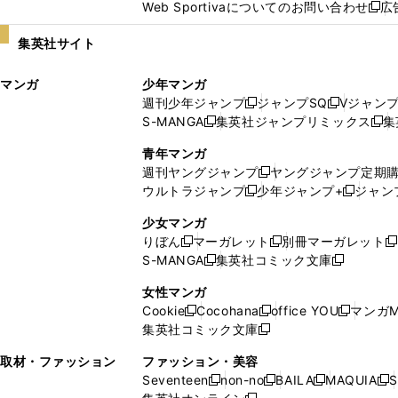
Web Sportivaについてのお問い合わせ
広
し
新
い
し
集英社サイト
ウ
い
ィ
ウ
マンガ
少年マンガ
ン
ィ
週刊少年ジャンプ
ジャンプSQ
Vジャン
ド
ン
新
新
S-MANGA
集英社ジャンプリミックス
集
ウ
ド
新
し
し
新
で
ウ
し
い
い
し
青年マンガ
開
で
い
ウ
ウ
い
週刊ヤングジャンプ
ヤングジャンプ定期
新
く
開
ウ
ィ
ィ
ウ
ウルトラジャンプ
少年ジャンプ+
ジャン
新
し
新
く
ィ
ン
ン
ィ
し
い
し
ン
ド
ド
ン
少女マンガ
い
ウ
い
ド
ウ
ウ
ド
りぼん
マーガレット
別冊マーガレット
新
新
新
ウ
ィ
ウ
ウ
で
で
ウ
S-MANGA
集英社コミック文庫
し
新
し
新
ィ
ン
ィ
で
開
開
で
い
し
い
し
ン
ド
ン
女性マンガ
開
く
く
開
ウ
い
ウ
い
ド
ウ
ド
Cookie
Cocohana
office YOU
マンガM
く
く
新
新
新
ィ
ウ
ィ
ウ
ウ
で
ウ
集英社コミック文庫
し
新
し
し
ン
ィ
ン
ィ
で
開
で
い
し
い
い
ド
ン
ド
ン
取材・ファッション
ファッション・美容
開
く
開
ウ
い
ウ
ウ
ウ
ド
ウ
ド
Seventeen
non-no
BAILA
MAQUIA
S
く
く
新
新
新
新
ィ
ウ
ィ
ィ
で
ウ
で
ウ