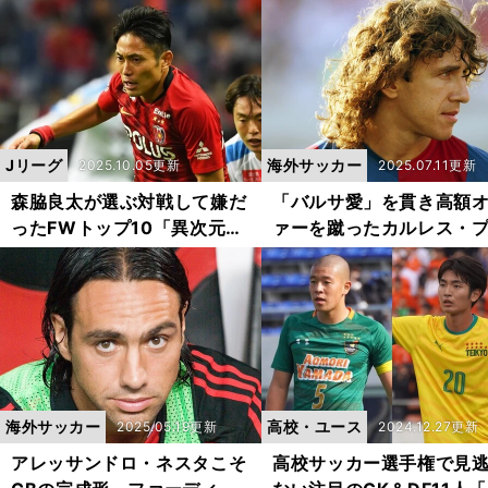
選手たち
Jリーグ
海外サッカー
2025.10.05更新
2025.07.11更新
森脇良太が選ぶ対戦して嫌だ
「バルサ愛」を貫き高額
ったFWトップ10「異次元」
ァーを蹴ったカルレス・
「駆け引き上手なポストプレ
ョル 名将ファーガソン
ー」に苦しめられた
「恐れ入った」と脱帽
海外サッカー
高校・ユース
2025.05.19更新
2024.12.27更新
アレッサンドロ・ネスタこそ
高校サッカー選手権で見