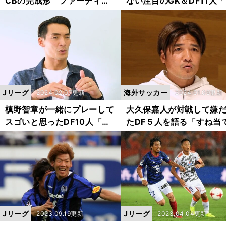
CBの完成形 ファーディナ
ない注目のGK＆DF11人
ンドも絶賛「学ぶべきプレー
間性が抜群」「オーラが
が山ほど」
いる」「ひとり４役」と
れる選手たち
Jリーグ
海外サッカー
2024.02.07更新
2024.01.09更新
槙野智章が一緒にプレーして
大久保嘉人が対戦して嫌
スゴいと思ったDF10人「変
たDF５人を語る「すね当
態」「覇気が出てる」選手た
が半分に割れた」「一番
ち
イラさせられた」相手と
Jリーグ
Jリーグ
2023.09.19更新
2023.04.04更新