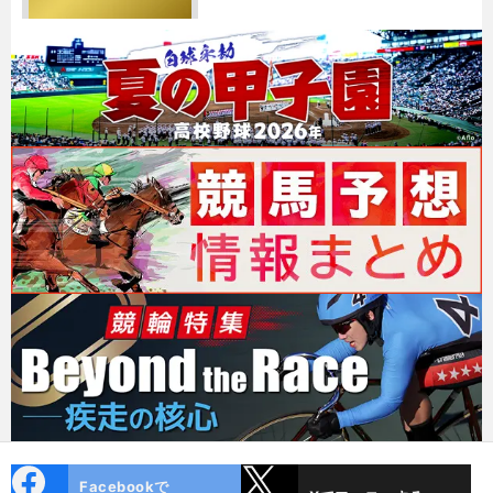
cebo
X
Facebookで