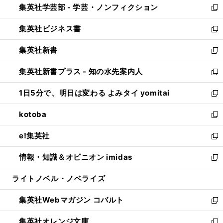
集英社学芸部 - 学芸・ノンフィクション
く
で
ド
ィ
新
開
ウ
ン
し
集英社ビジネス書
く
で
ド
い
新
開
ウ
ウ
し
集英社新書
く
で
ィ
い
新
開
ン
ウ
し
集英社新書プラス - 知の水先案内人
く
ド
ィ
い
新
ウ
ン
ウ
し
1日5分で、明日は変わる よみタイ yomitai
で
ド
ィ
い
新
開
ウ
ン
ウ
し
kotoba
く
で
ド
ィ
い
新
開
ウ
ン
ウ
し
e!集英社
く
で
ド
ィ
い
新
開
ウ
ン
ウ
し
情報・知識＆オピニオン imidas
く
で
ド
ィ
い
新
開
ウ
ン
ウ
し
ライトノベル・ノベライズ
く
で
ド
ィ
い
開
ウ
ン
ウ
集英社Webマガジン コバルト
く
で
ド
ィ
新
開
ウ
ン
し
集英社オレンジ文庫
く
で
ド