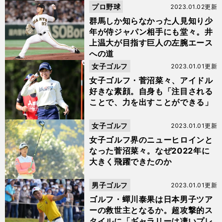
プロ野球
2023.01.02更新
群馬しか知らなかった人見知り少
年が侍ジャパン相手にも堂々。井
上温大が目指す巨人の左腕エース
への道
女子ゴルフ
2023.01.01更新
女子ゴルフ・菅沼菜々、アイドル
好きな素顔。自身も「注目される
ことで、力を出すことができる」
女子ゴルフ
2023.01.01更新
女子ゴルフ界のニューヒロインと
なった菅沼菜々。なぜ2022年に
大きく飛躍できたのか
男子ゴルフ
2023.01.01更新
ゴルフ・蟬川泰果は日本男子ツア
ーの救世主となるか。超攻撃的ス
タイルに「ギャラリーは凄いプレ