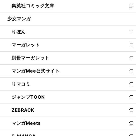
ウ
し
集英社コミック文庫
く
で
ド
ィ
い
新
開
ウ
ン
ウ
し
少女マンガ
く
で
ド
ィ
い
開
ウ
ン
ウ
りぼん
く
で
ド
ィ
新
開
ウ
ン
し
マーガレット
く
で
ド
い
新
開
ウ
ウ
し
別冊マーガレット
く
で
ィ
い
新
開
ン
ウ
し
マンガMee公式サイト
く
ド
ィ
い
新
ウ
ン
ウ
し
リマコミ
で
ド
ィ
い
新
開
ウ
ン
ウ
し
ジャンプTOON
く
で
ド
ィ
い
新
開
ウ
ン
ウ
し
ZEBRACK
く
で
ド
ィ
い
新
開
ウ
ン
ウ
し
マンガMeets
く
で
ド
ィ
い
新
開
ウ
ン
ウ
し