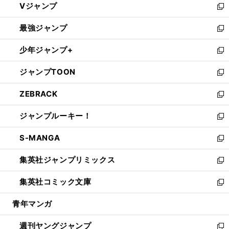
Vジャンプ
ィ
い
新
ン
ウ
し
最強ジャンプ
ド
ィ
い
新
ウ
ン
ウ
し
少年ジャンプ+
で
ド
ィ
い
新
開
ウ
ン
ウ
し
ジャンプTOON
く
で
ド
ィ
い
新
開
ウ
ン
ウ
し
ZEBRACK
く
で
ド
ィ
い
新
開
ウ
ン
ウ
し
ジャンプルーキー！
く
で
ド
ィ
い
新
開
ウ
ン
ウ
し
S-MANGA
く
で
ド
ィ
い
新
開
ウ
ン
ウ
し
集英社ジャンプリミックス
く
で
ド
ィ
い
新
開
ウ
ン
ウ
し
集英社コミック文庫
く
で
ド
ィ
い
新
開
ウ
ン
ウ
し
青年マンガ
く
で
ド
ィ
い
開
ウ
ン
ウ
週刊ヤングジャンプ
く
で
ド
ィ
新