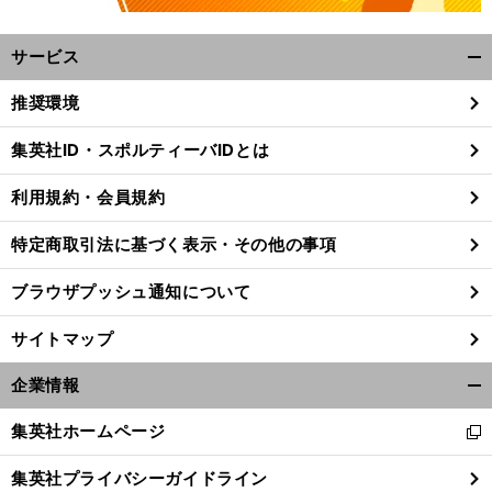
サービス
開
く/
推奨環境
閉
じ
集英社ID・スポルティーバIDとは
る
利用規約・会員規約
特定商取引法に基づく表示・その他の事項
ブラウザプッシュ通知について
サイトマップ
企業情報
開
く/
集英社ホームページ
新
閉
し
じ
集英社プライバシーガイドライン
い
る