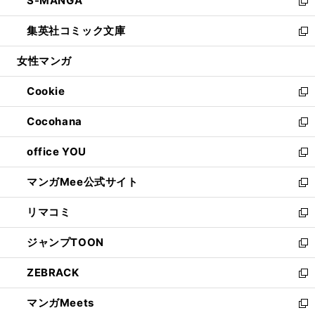
S-MANGA
く
で
ド
ィ
い
新
開
ウ
ン
ウ
し
集英社コミック文庫
く
で
ド
ィ
い
新
開
ウ
ン
ウ
し
女性マンガ
く
で
ド
ィ
い
開
ウ
ン
ウ
Cookie
く
で
ド
ィ
新
開
ウ
ン
し
Cocohana
く
で
ド
い
新
開
ウ
ウ
し
office YOU
く
で
ィ
い
新
開
ン
ウ
し
マンガMee公式サイト
く
ド
ィ
い
新
ウ
ン
ウ
し
リマコミ
で
ド
ィ
い
新
開
ウ
ン
ウ
し
ジャンプTOON
く
で
ド
ィ
い
新
開
ウ
ン
ウ
し
ZEBRACK
く
で
ド
ィ
い
新
開
ウ
ン
ウ
し
マンガMeets
く
で
ド
ィ
い
新