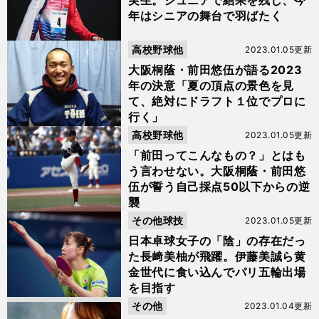
実生。ジュニアで結果を残し、今
年はシニアの舞台で羽ばたく
高校野球他
2023.01.05更新
大阪桐蔭・前田悠伍が語る2023
年の決意「夏の頂点の景色を見
て、絶対にドラフト１位でプロに
行く」
高校野球他
2023.01.05更新
「前田ってこんなもの？」とはも
う言わせない。大阪桐蔭・前田悠
伍が誓う自己採点50以下からの逆
襲
その他球技
2023.01.05更新
日本卓球女子の「陰」の存在だっ
た長﨑美柚が飛躍。伊藤美誠ら黄
金世代に食い込んでパリ五輪出場
を目指す
その他
2023.01.04更新