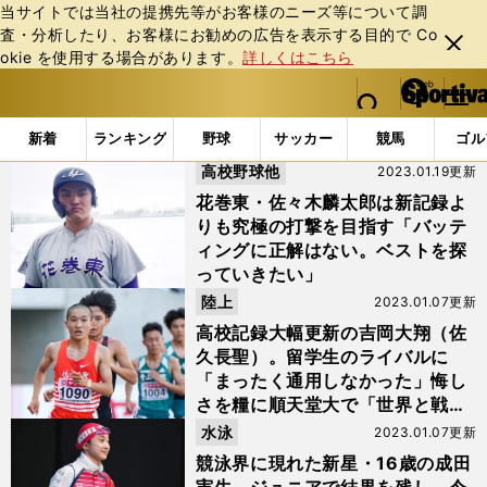
当サイトでは当社の提携先等がお客様のニーズ等について調
査・分析したり、お客様にお勧めの広告を表⽰する⽬的で Co
閉じ
okie を使⽤する場合があります。
詳しくはこちら
る
マイペ
web Sportiva (webスポルティーバ)
検索
メニュ
we
ー
「#2023年の顔」の最新ニュース・ 情報
b
ジ
新着
ランキング
野球
サッカー
競馬
ゴル
ス
高校野球他
2023.01.19更新
ポ
ル
花巻東・佐々木麟太郎は新記録よ
テ
りも究極の打撃を目指す「バッテ
ィ
ィングに正解はない。ベストを探
ー
っていきたい」
バ
陸上
2023.01.07更新
高校記録大幅更新の吉岡大翔（佐
久長聖）。留学生のライバルに
「まったく通用しなかった」悔し
さを糧に順天堂大で「世界と戦
う」
水泳
2023.01.07更新
競泳界に現れた新星・16歳の成田