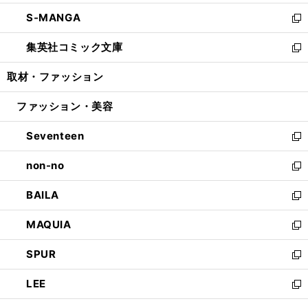
開
ウ
ン
ウ
し
S-MANGA
く
で
ド
ィ
い
新
開
ウ
ン
ウ
し
集英社コミック文庫
く
で
ド
ィ
い
新
開
ウ
ン
ウ
し
取材・ファッション
く
で
ド
ィ
い
開
ウ
ン
ウ
ファッション・美容
く
で
ド
ィ
開
ウ
ン
Seventeen
く
で
ド
新
開
ウ
し
non-no
く
で
い
新
開
ウ
し
BAILA
く
ィ
い
新
ン
ウ
し
MAQUIA
ド
ィ
い
新
ウ
ン
ウ
し
SPUR
で
ド
ィ
い
新
開
ウ
ン
ウ
し
LEE
く
で
ド
ィ
い
新
開
ウ
ン
ウ
し