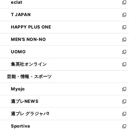
eclat
く
で
ド
ィ
い
新
開
ウ
ン
ウ
し
T JAPAN
く
で
ド
ィ
い
新
開
ウ
ン
ウ
し
HAPPY PLUS ONE
く
で
ド
ィ
い
新
開
ウ
ン
ウ
し
MEN'S NON-NO
く
で
ド
ィ
い
新
開
ウ
ン
ウ
し
UOMO
く
で
ド
ィ
い
新
開
ウ
ン
ウ
し
集英社オンライン
く
で
ド
ィ
い
新
開
ウ
ン
ウ
し
芸能・情報・スポーツ
く
で
ド
ィ
い
開
ウ
ン
ウ
Myojo
く
で
ド
ィ
新
開
ウ
ン
し
週プレNEWS
く
で
ド
い
新
開
ウ
ウ
し
週プレ グラジャパ!
く
で
ィ
い
新
開
ン
ウ
し
Sportiva
く
ド
ィ
い
新