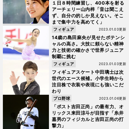
１日８時間練習し、400本を射る
アーチェリー山内梓「音は聞こえ
ず、自分の的しか見えない。そこ
まで集中力を高めてく」
フィギュア
2023.01.03更新
14歳の島田麻央が見せたポテンシ
ャルの高さ。大技に頼らない精神
力と技術の確かさで世界ジュニア
制覇に挑む
フィギュア
2023.01.03更新
フィギュアスケート中田璃士は次
世代のエース候補。小学生時から
注目株で衣装や表現にも強いこだ
わり
プロ野球
2023.01.06更新
「ポスト吉田正尚」の最有力、オ
リックス来田涼斗が目指す「糸井
嘉男のフィジカルと吉田正尚の打
撃力」