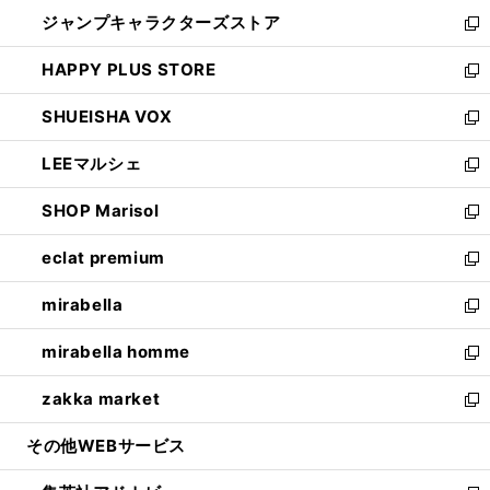
開
ウ
し
ジャンプキャラクターズストア
く
ィ
い
新
ン
ウ
し
HAPPY PLUS STORE
ド
ィ
い
新
ウ
ン
ウ
し
SHUEISHA VOX
で
ド
ィ
い
新
開
ウ
ン
ウ
し
LEEマルシェ
く
で
ド
ィ
い
新
開
ウ
ン
ウ
し
SHOP Marisol
く
で
ド
ィ
い
新
開
ウ
ン
ウ
し
eclat premium
く
で
ド
ィ
い
新
開
ウ
ン
ウ
し
mirabella
く
で
ド
ィ
い
新
開
ウ
ン
ウ
し
mirabella homme
く
で
ド
ィ
い
新
開
ウ
ン
ウ
し
zakka market
く
で
ド
ィ
い
新
開
ウ
ン
ウ
し
その他WEBサービス
く
で
ド
ィ
い
開
ウ
ン
ウ