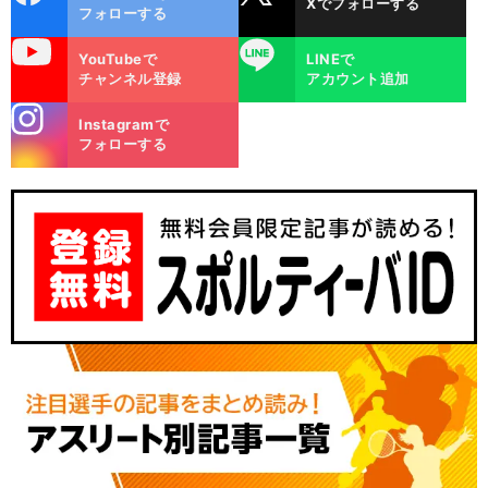
Xでフォローする
ok
フォローする
uTube
LINE
YouTubeで
LINEで
チャンネル登録
アカウント追加
stagra
Instagramで
m
フォローする