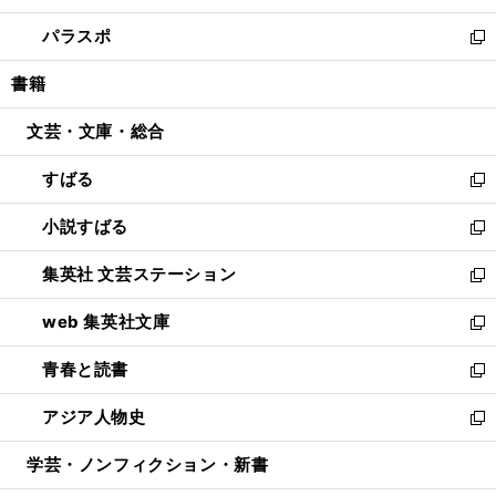
ウ
ン
ウ
し
パラスポ
で
ド
ィ
い
新
開
ウ
ン
ウ
し
書籍
く
で
ド
ィ
い
開
ウ
ン
ウ
文芸・文庫・総合
く
で
ド
ィ
開
ウ
ン
すばる
く
で
ド
新
開
ウ
し
小説すばる
く
で
い
新
開
ウ
し
集英社 文芸ステーション
く
ィ
い
新
ン
ウ
し
web 集英社文庫
ド
ィ
い
新
ウ
ン
ウ
し
青春と読書
で
ド
ィ
い
新
開
ウ
ン
ウ
し
アジア人物史
く
で
ド
ィ
い
新
開
ウ
ン
ウ
し
学芸・ノンフィクション・新書
く
で
ド
ィ
い
開
ウ
ン
ウ