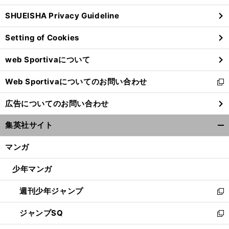
ウ
SHUEISHA Privacy Guideline
ィ
ン
Setting of Cookies
ド
ウ
web Sportivaについて
で
開
Web Sportivaについてのお問い合わせ
く
新
し
広告についてのお問い合わせ
い
ウ
集英社サイト
ィ
開
ン
く/
マンガ
ド
閉
ウ
じ
少年マンガ
で
る
開
週刊少年ジャンプ
く
新
し
ジャンプSQ
い
新
ウ
し