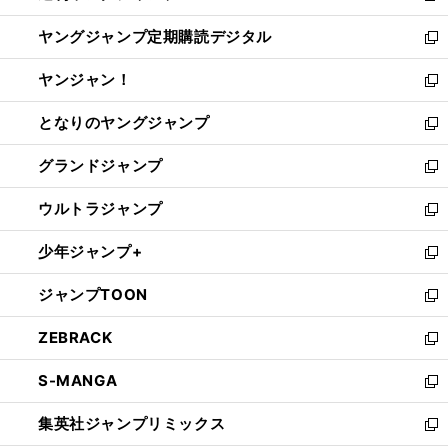
開
ウ
ン
し
ヤングジャンプ定期購読デジタル
く
で
ド
い
新
開
ウ
ウ
し
ヤンジャン！
く
で
ィ
い
新
開
ン
ウ
し
となりのヤングジャンプ
く
ド
ィ
い
新
ウ
ン
ウ
し
グランドジャンプ
で
ド
ィ
い
新
開
ウ
ン
ウ
し
ウルトラジャンプ
く
で
ド
ィ
い
新
開
ウ
ン
ウ
し
少年ジャンプ+
く
で
ド
ィ
い
新
開
ウ
ン
ウ
し
ジャンプTOON
く
で
ド
ィ
い
新
開
ウ
ン
ウ
し
ZEBRACK
く
で
ド
ィ
い
新
開
ウ
ン
ウ
し
S-MANGA
く
で
ド
ィ
い
新
開
ウ
ン
ウ
し
集英社ジャンプリミックス
く
で
ド
ィ
い
新
開
ウ
ン