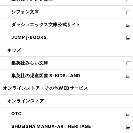
い
新
開
ウ
ウ
し
シフォン文庫
く
で
ィ
い
新
開
ン
ウ
し
ダッシュエックス文庫公式サイト
く
ド
ィ
い
新
ウ
ン
ウ
し
JUMP j-BOOKS
で
ド
ィ
い
新
開
ウ
ン
ウ
し
キッズ
く
で
ド
ィ
い
開
ウ
ン
ウ
集英社みらい文庫
く
で
ド
ィ
新
開
ウ
ン
し
集英社の児童図書 S-KIDS.LAND
く
で
ド
い
新
開
ウ
ウ
し
オンラインストア・
その他WEBサービス
く
で
ィ
い
開
ン
ウ
オンラインストア
く
ド
ィ
ウ
ン
OTO
で
ド
新
開
ウ
し
SHUEISHA MANGA-ART HERITAGE
く
で
い
新