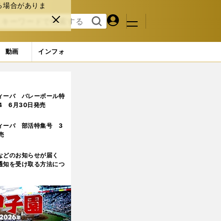
る場合がありま
マイペ
閉じ
検索
メニュ
ー
る
す
ジ
る
動画
インフォ
ィーバ バレーボール特
.4 6月30日発売
ィーバ 部活特集号 3
売
などのお知らせが届く
通知を受け取る方法につ