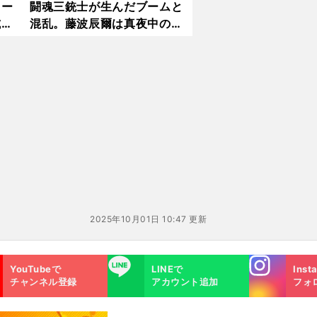
ヒー
闘魂三銃士が生んだブームと
試
混乱。藤波辰爾は真夜中のフ
P
ァミレスにどん底だった橋本
チ攻
真也を呼んだ
2025年10月01日 10:47 更新
Instagra
LINE
YouTubeで
LINEで
Inst
m
チャンネル登録
アカウント追加
フォ