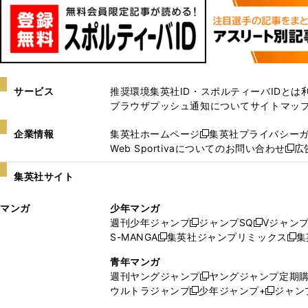
サービス
推奨環境
集英社ID・スポルティーバIDとは
ブラウザプッシュ通知について
サイトマッ
企業情報
集英社ホームページ
集英社プライバシー
新
Web Sportivaについてのお問い合わせ
広
し
新
い
し
集英社サイト
ウ
い
ィ
ウ
マンガ
少年マンガ
ン
ィ
週刊少年ジャンプ
ジャンプSQ
Vジャン
ド
ン
新
新
S-MANGA
集英社ジャンプリミックス
集
ウ
ド
新
し
し
新
で
ウ
し
い
い
し
青年マンガ
開
で
い
ウ
ウ
い
週刊ヤングジャンプ
ヤングジャンプ定期
新
く
開
ウ
ィ
ィ
ウ
ウルトラジャンプ
少年ジャンプ+
ジャン
新
し
新
く
ィ
ン
ン
ィ
し
い
し