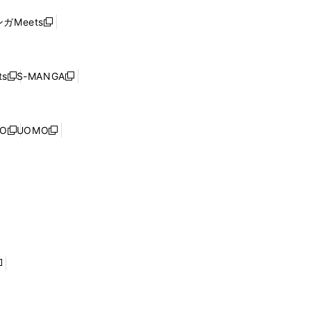
ド
ウ
い
ウ
ガMeets
新
ィ
ウ
で
し
ン
ィ
開
い
ド
ン
く
ウ
ウ
ド
s
S-MANGA
新
新
ィ
で
ウ
し
し
ン
開
で
い
い
ド
く
開
ウ
ウ
ウ
NO
UOMO
く
新
新
ィ
ィ
で
し
し
ン
ン
開
い
い
ド
ド
く
ウ
ウ
ウ
ウ
ィ
ィ
で
で
ン
ン
開
開
ド
ド
く
く
ウ
ウ
で
で
開
開
く
く
し
い
ウ