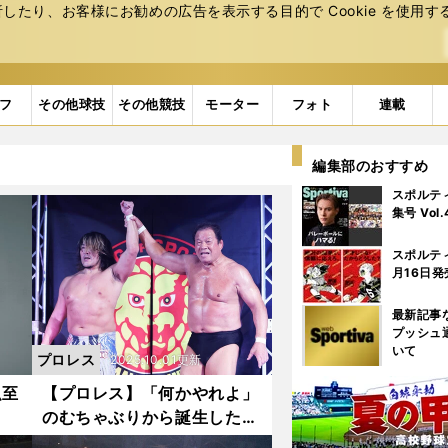
たり、お客様にお勧めの広告を表⽰する⽬的で Cookie を使⽤す
フ
その他球技
その他競技
モーター
フォト
連載
編集部のおすすめ
スポルテ
集号 Vol
スポルテ
月16日発
最新記事
プッシュ
いて
プロレス
2025.10.01更新
弘至
【プロレス】「何かやれよ」
のむちゃぶりから誕生したド
いろ
ラゴン・スープレックス 藤