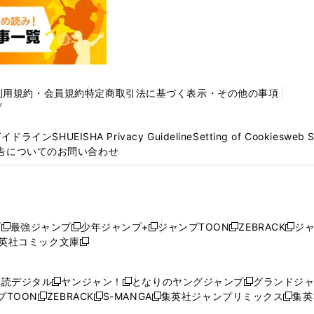
利用規約・会員規約
特定商取引法に基づく表示・その他の事項
プ
ガイドライン
SHUEISHA Privacy Guideline
Setting of Cookies
web 
告についてのお問い合わせ
プ
最強ジャンプ
少年ジャンプ+
ジャンプTOON
ZEBRACK
ジ
新
新
新
新
新
英社コミック文庫
し
新
し
し
し
し
い
い
し
い
い
い
ウ
ウ
い
ウ
ウ
ウ
購読デジタル
ヤンジャン！
となりのヤングジャンプ
グランドジ
新
新
新
ィ
ィ
ウ
ィ
ィ
ィ
プTOON
ZEBRACK
S-MANGA
集英社ジャンプリミックス
集英
新
し
新
し
新
し
新
ン
ン
ィ
ン
ン
ン
し
い
し
い
し
い
し