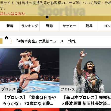
当サイトでは当社の提携先等がお客様のニーズ等について調査・分析し
web Sportiva (webスポルティーバ)
す。
詳しくはこちら
新着
ランキング
野球
サッカー
競馬
ゴル
we
「#橋本真也」の最新ニュース・ 情報
b
ス
ポ
ル
テ
ィ
ー
バ
プロレス
プロレス
2025.10.01更新
2025.10.01更新
【プロレス】「将来は何をや
【新日本プロレス】棚橋
ろうかな」 72歳になる藤波
×藤波辰爾 新旧社長対談
辰爾が語る未来と、棚橋弘至
「なんでまたオレの時に