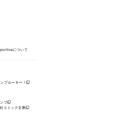
Sportivaについて
ャンプルーキー！
新
し
い
ウ
ャンプ
新
ィ
社コミック文庫
し
新
ン
い
し