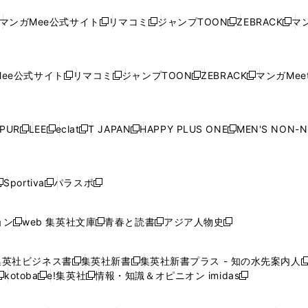
ド
ド
ン
ド
ド
ド
い
ウ
い
ウ
い
ウ
い
ウ
ウ
ド
ウ
ウ
ウ
マンガMee公式サイト
リマコミ
ジャンプTOON
ZEBRACK
マン
新
新
新
新
ウ
ィ
ウ
ィ
ウ
ィ
ウ
で
で
ウ
で
で
で
し
し
し
し
し
ィ
ン
ィ
ン
ィ
ン
ィ
開
開
で
開
開
開
い
い
い
い
い
ン
ド
ン
ド
ン
ド
ン
く
く
開
く
く
く
ウ
ウ
ウ
ウ
ウ
ド
ウ
ド
ウ
ド
ウ
ド
ee公式サイト
リマコミ
ジャンプTOON
ZEBRACK
マンガMeet
く
新
新
新
新
ィ
ィ
ィ
ィ
ィ
ウ
で
ウ
で
ウ
で
ウ
し
し
し
し
ン
ン
ン
ン
ン
で
開
で
開
で
開
で
い
い
い
い
ド
ド
ド
ド
ド
開
く
開
く
開
く
開
ウ
ウ
ウ
ウ
ウ
ウ
ウ
ウ
ウ
PUR
LEE
eclat
T JAPAN
HAPPY PLUS ONE
MEN'S NON-
く
く
く
く
新
新
新
新
新
ィ
ィ
ィ
ィ
で
で
で
で
で
し
し
し
し
し
ン
ン
ン
ン
開
開
開
開
開
い
い
い
い
い
ド
ド
ド
ド
く
く
く
く
く
ウ
ウ
ウ
ウ
ウ
ウ
ウ
ウ
ウ
Sportiva
パラスポ
新
新
ィ
ィ
ィ
ィ
ィ
で
で
で
で
し
し
し
ン
ン
ン
ン
ン
開
開
開
開
い
い
い
ド
ド
ド
ド
ド
ョン
web 集英社文庫
青春と読書
アジア人物史
く
く
く
く
新
新
新
新
ウ
ウ
ウ
ウ
ウ
ウ
ウ
ウ
し
し
し
し
ィ
ィ
ィ
で
で
で
で
で
い
い
い
い
ン
ン
ン
集英社ビジネス書
集英社新書
集英社新書プラス - 知の水先案内人
開
開
開
開
開
新
新
新
ウ
ウ
ウ
ウ
ド
ド
ド
kotoba
e!集英社
情報・知識＆オピニオン imidas
く
く
く
く
く
新
し
新
し
新
ィ
ィ
ィ
ィ
ウ
ウ
ウ
し
し
い
し
い
し
ン
ン
ン
ン
で
で
で
い
い
ウ
い
ウ
い