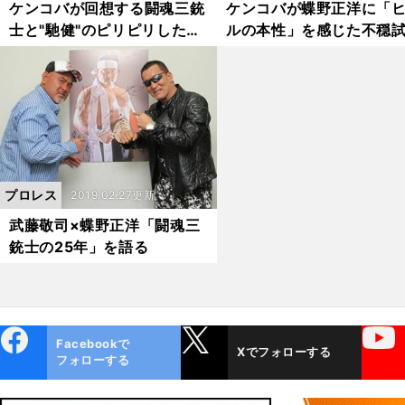
ケンコバが回想する闘魂三銃
ケンコバが蝶野正洋に「
士と"馳健"のピリピリしたラ
ルの本性」を感じた不穏
イバル関係。「今となっては
合。武藤敬司と組んだIWG
『馳先生』と呼ぶ２人に時の
タッグ戦で掟破りのパン
流れを感じます」
撃
プロレス
2019.02.27更新
武藤敬司×蝶野正洋「闘魂三
銃士の25年」を語る
ebo
X
YouTube
Facebookで
Xでフォローする
ok
フォローする