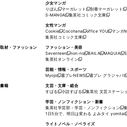
ン
ド
ド
ン
少女マンガ
い
ウ
い
ド
ウ
ウ
ド
りぼん
マーガレット
別冊マーガレット
新
新
新
ウ
ィ
ウ
ウ
で
で
ウ
S-MANGA
集英社コミック文庫
し
新
し
新
ィ
ン
ィ
で
開
開
で
い
し
い
し
ン
ド
ン
女性マンガ
開
く
く
開
ウ
い
ウ
い
ド
ウ
ド
Cookie
Cocohana
office YOU
マンガM
く
く
新
新
新
ィ
ウ
ィ
ウ
ウ
で
ウ
集英社コミック文庫
し
新
し
し
ン
ィ
ン
ィ
で
開
で
い
し
い
い
ド
ン
ド
ン
取材・ファッション
ファッション・美容
開
く
開
ウ
い
ウ
ウ
ウ
ド
ウ
ド
Seventeen
non-no
BAILA
MAQUIA
S
く
く
新
新
新
新
ィ
ウ
ィ
ィ
で
ウ
で
ウ
集英社オンライン
し
新
し
し
し
ン
ィ
ン
ン
開
で
開
で
い
し
い
い
い
ド
ン
ド
ド
芸能・情報・スポーツ
く
開
く
開
ウ
い
ウ
ウ
ウ
ウ
ド
ウ
ウ
Myojo
週プレNEWS
週プレ グラジャパ!
く
く
新
新
新
ィ
ウ
ィ
ィ
ィ
で
ウ
で
で
し
し
ン
ィ
ン
ン
ン
書籍
文芸・文庫・総合
開
で
開
開
い
い
ド
ン
ド
ド
ド
すばる
小説すばる
集英社 文芸ステーシ
く
開
く
く
新
新
ウ
ウ
ウ
ド
ウ
ウ
ウ
く
し
し
ィ
ィ
学芸・ノンフィクション・新書
で
ウ
で
で
で
い
い
ン
ン
集英社学芸部 - 学芸・ノンフィクション
開
で
開
開
開
新
ウ
ウ
ド
ド
1日5分で、明日は変わる よみタイ yomitai
く
開
く
く
く
し
新
ィ
ィ
ウ
ウ
く
い
ン
ン
ライトノベル・ノベライズ
で
で
ウ