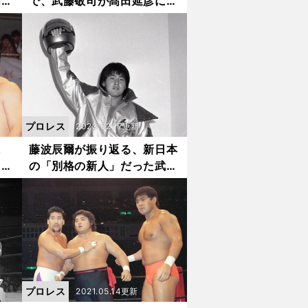
爾が
で、武藤敬司が髙田延彦に繰
」本
り出したドラゴンスクリュ
「天
ー。それを見た藤波辰爾は
を贈
「技の入り方が違う」
プロレス
2023.02.17更新
に
藤波辰爾が振り返る、新日本
まら
の「別格の新人」だった武藤
闘。
敬司。フルフェイスのヘルメ
に
ットをかぶっての入場は「嫌
がっていた」
プロレス
2021.05.14更新