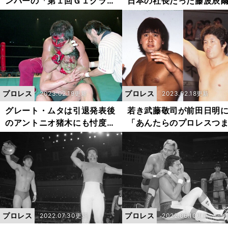
ンバーの「第１回Ｇ１クライ
日本の社長だった藤波辰
マックス」 長州力の全敗と
明かす「驚きはなかった
闘魂三銃士の飛躍は「驚きの
音。プロレス愛を貫いた
展開」
才」の引退にメッセージ
った
プロレス
プロレス
2023.02.19更新
2023.02.18更新
グレート・ムタは引退発表後
若き武藤敬司が前田日明
のアントニオ猪木にも忖度な
「あんたらのプロレスつ
し。伝説の一戦に藤波辰爾は
ない」→旅館破壊の大乱
「武藤には自分より上のレス
藤波辰爾が考える、UWF
ラーはいないという自負があ
反抗した理由
った」
プロレス
プロレス
2022.07.30更新
2022.06.10更新