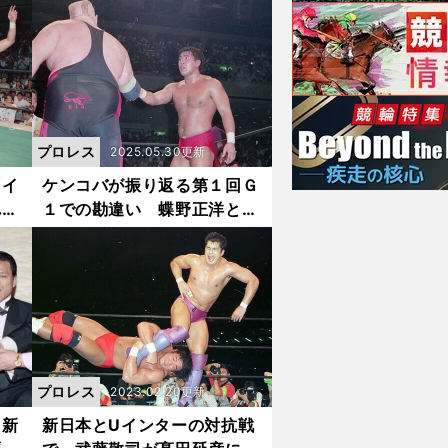
波辰爾が棚橋弘至に伝えたい
土壇場の人生学
プロレス
2025.05.30更新
「イ
ケンコバが振り返る第１回Ｇ
れを
１での勘違い 蝶野正洋と武
かな
藤敬司の決勝のせいで「忘れ
んや
られている場面がある」
プロレス
2023.02.20更新
、新
新日本とUインターの対抗戦