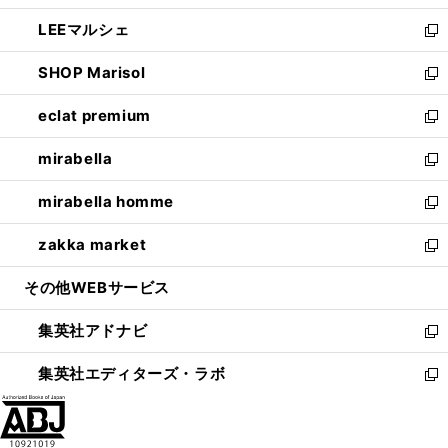
開
ウ
ン
ウ
し
LEEマルシェ
く
で
ド
ィ
い
新
開
ウ
ン
ウ
し
SHOP Marisol
く
で
ド
ィ
い
新
開
ウ
ン
ウ
し
eclat premium
く
で
ド
ィ
い
新
開
ウ
ン
ウ
し
mirabella
く
で
ド
ィ
い
新
開
ウ
ン
ウ
し
mirabella homme
く
で
ド
ィ
い
新
開
ウ
ン
ウ
し
zakka market
く
で
ド
ィ
い
新
開
ウ
ン
ウ
し
その他WEBサービス
く
で
ド
ィ
い
開
ウ
ン
ウ
集英社アドナビ
く
で
ド
ィ
新
開
ウ
ン
し
集英社エディターズ・ラボ
く
で
ド
い
新
開
ウ
ウ
し
く
で
ィ
い
開
ン
ウ