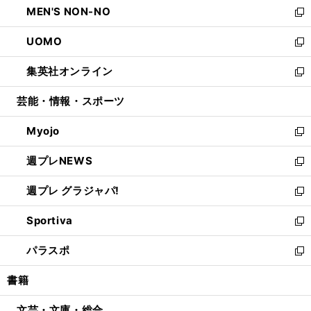
MEN'S NON-NO
く
で
ド
ィ
い
新
開
ウ
ン
ウ
し
UOMO
く
で
ド
ィ
い
新
開
ウ
ン
ウ
し
集英社オンライン
く
で
ド
ィ
い
新
開
ウ
ン
ウ
し
芸能・情報・スポーツ
く
で
ド
ィ
い
開
ウ
ン
ウ
Myojo
く
で
ド
ィ
新
開
ウ
ン
し
週プレNEWS
く
で
ド
い
新
開
ウ
ウ
し
週プレ グラジャパ!
く
で
ィ
い
新
開
ン
ウ
し
Sportiva
く
ド
ィ
い
新
ウ
ン
ウ
し
パラスポ
で
ド
ィ
い
新
開
ウ
ン
ウ
し
書籍
く
で
ド
ィ
い
開
ウ
ン
ウ
文芸・文庫・総合
く
で