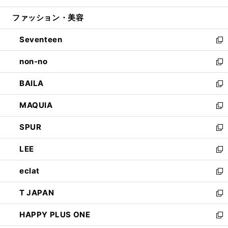
開
ウ
ン
ウ
ファッション・美容
く
で
ド
ィ
開
ウ
ン
Seventeen
く
で
ド
新
開
ウ
し
non-no
く
で
い
新
開
ウ
し
BAILA
く
ィ
い
新
ン
ウ
し
MAQUIA
ド
ィ
い
新
ウ
ン
ウ
し
SPUR
で
ド
ィ
い
新
開
ウ
ン
ウ
し
LEE
く
で
ド
ィ
い
新
開
ウ
ン
ウ
し
eclat
く
で
ド
ィ
い
新
開
ウ
ン
ウ
し
T JAPAN
く
で
ド
ィ
い
新
開
ウ
ン
ウ
し
HAPPY PLUS ONE
く
で
ド
ィ
い
新
開
ウ
ン
ウ
し