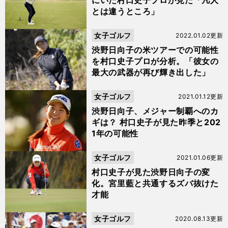
にいた村口史子プロが見た「凡人
とは違うところ」
女子ゴルフ
2022.01.02更新
渋野日向子の米ツアーでの可能性
を村口史子プロが分析。「彼女の
最大の武器が再び輝き出した」
女子ゴルフ
2021.01.12更新
渋野日向子、メジャー制覇へのカ
ギは？ 村口史子が見た昨季と202
1年の可能性
女子ゴルフ
2021.01.06更新
村口史子が見た渋野日向子の変
化。宮里藍と共通するズバ抜けた
才能
女子ゴルフ
2020.08.13更新