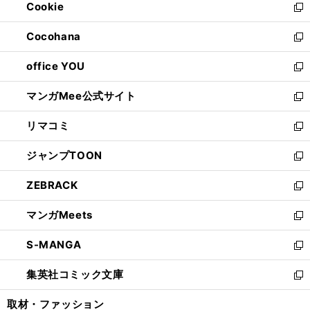
Cookie
く
で
ド
ィ
新
開
ウ
ン
し
Cocohana
く
で
ド
い
新
開
ウ
ウ
し
office YOU
く
で
ィ
い
新
開
ン
ウ
し
マンガMee公式サイト
く
ド
ィ
い
新
ウ
ン
ウ
し
リマコミ
で
ド
ィ
い
新
開
ウ
ン
ウ
し
ジャンプTOON
く
で
ド
ィ
い
新
開
ウ
ン
ウ
し
ZEBRACK
く
で
ド
ィ
い
新
開
ウ
ン
ウ
し
マンガMeets
く
で
ド
ィ
い
新
開
ウ
ン
ウ
し
S-MANGA
く
で
ド
ィ
い
新
開
ウ
ン
ウ
し
集英社コミック文庫
く
で
ド
ィ
い
新
開
ウ
ン
ウ
し
取材・ファッション
く
で
ド
ィ
い