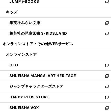
JUMP j-BOOKS
で
ド
ィ
い
新
開
ウ
ン
ウ
し
キッズ
く
で
ド
ィ
い
開
ウ
ン
ウ
集英社みらい文庫
く
で
ド
ィ
新
開
ウ
ン
し
集英社の児童図書 S-KIDS.LAND
く
で
ド
い
新
開
ウ
ウ
し
オンラインストア・
その他WEBサービス
く
で
ィ
い
開
ン
ウ
オンラインストア
く
ド
ィ
ウ
ン
OTO
で
ド
新
開
ウ
し
SHUEISHA MANGA-ART HERITAGE
く
で
い
新
開
ウ
し
ジャンプキャラクターズストア
く
ィ
い
新
ン
ウ
し
HAPPY PLUS STORE
ド
ィ
い
新
ウ
ン
ウ
し
SHUEISHA VOX
で
ド
ィ
い
新