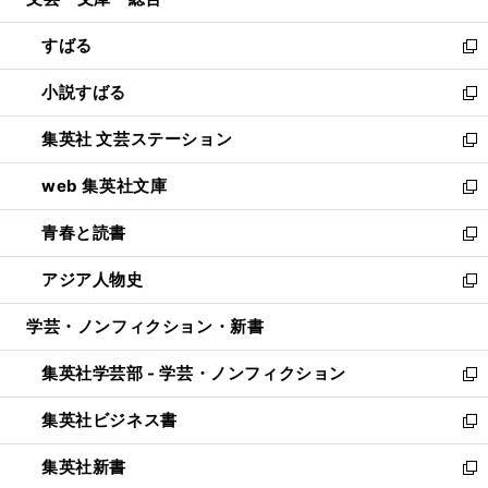
ド
ィ
開
ウ
ン
すばる
く
で
ド
新
開
ウ
し
小説すばる
く
で
い
新
開
ウ
し
集英社 文芸ステーション
く
ィ
い
新
ン
ウ
し
web 集英社文庫
ド
ィ
い
新
ウ
ン
ウ
し
青春と読書
で
ド
ィ
い
新
開
ウ
ン
ウ
し
アジア人物史
く
で
ド
ィ
い
新
開
ウ
ン
ウ
し
学芸・ノンフィクション・新書
く
で
ド
ィ
い
開
ウ
ン
ウ
集英社学芸部 - 学芸・ノンフィクション
く
で
ド
ィ
新
開
ウ
ン
し
集英社ビジネス書
く
で
ド
い
新
開
ウ
ウ
し
集英社新書
く
で
ィ
い
新