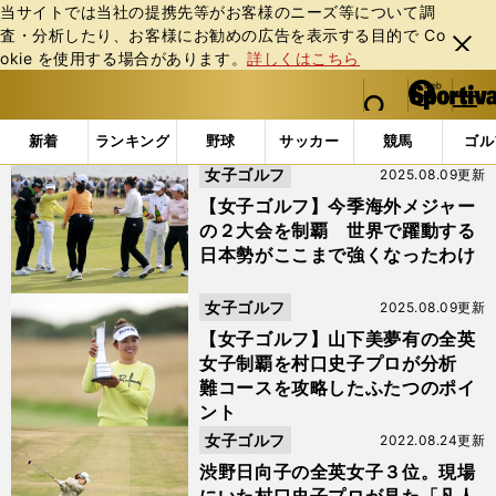
当サイトでは当社の提携先等がお客様のニーズ等について調
査・分析したり、お客様にお勧めの広告を表⽰する⽬的で Co
閉じ
okie を使⽤する場合があります。
詳しくはこちら
る
マイペ
web Sportiva (webスポルティーバ)
検索
メニュ
we
ー
「#村口史子」の最新ニュース・ 情報
b
ジ
新着
ランキング
野球
サッカー
競馬
ゴル
ス
女子ゴルフ
2025.08.09更新
ポ
ル
【女子ゴルフ】今季海外メジャー
テ
の２大会を制覇 世界で躍動する
ィ
日本勢がここまで強くなったわけ
ー
バ
女子ゴルフ
2025.08.09更新
【女子ゴルフ】山下美夢有の全英
女子制覇を村口史子プロが分析
難コースを攻略したふたつのポイ
ント
女子ゴルフ
2022.08.24更新
渋野日向子の全英女子３位。現場