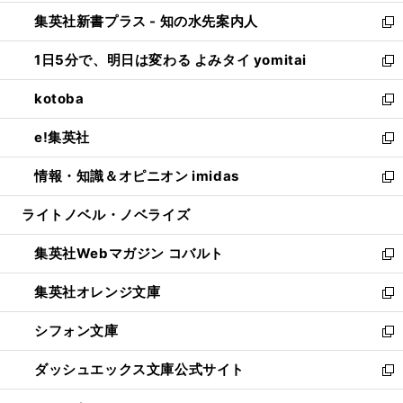
開
ン
ウ
し
集英社新書プラス - 知の水先案内人
く
ド
ィ
い
新
ウ
ン
ウ
し
1日5分で、明日は変わる よみタイ yomitai
で
ド
ィ
い
新
開
ウ
ン
ウ
し
kotoba
く
で
ド
ィ
い
新
開
ウ
ン
ウ
し
e!集英社
く
で
ド
ィ
い
新
開
ウ
ン
ウ
し
情報・知識＆オピニオン imidas
く
で
ド
ィ
い
新
開
ウ
ン
ウ
し
ライトノベル・ノベライズ
く
で
ド
ィ
い
開
ウ
ン
ウ
集英社Webマガジン コバルト
く
で
ド
ィ
新
開
ウ
ン
し
集英社オレンジ文庫
く
で
ド
い
新
開
ウ
ウ
し
シフォン文庫
く
で
ィ
い
新
開
ン
ウ
し
ダッシュエックス文庫公式サイト
く
ド
ィ
い
新
ウ
ン
ウ
し