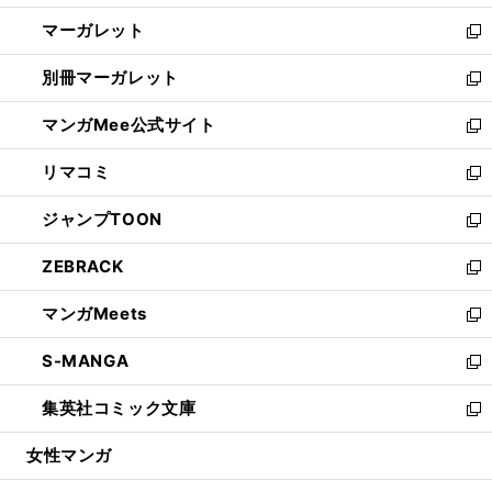
開
ウ
ン
し
マーガレット
く
で
ド
い
新
開
ウ
ウ
し
別冊マーガレット
く
で
ィ
い
新
開
ン
ウ
し
マンガMee公式サイト
く
ド
ィ
い
新
ウ
ン
ウ
し
リマコミ
で
ド
ィ
い
新
開
ウ
ン
ウ
し
ジャンプTOON
く
で
ド
ィ
い
新
開
ウ
ン
ウ
し
ZEBRACK
く
で
ド
ィ
い
新
開
ウ
ン
ウ
し
マンガMeets
く
で
ド
ィ
い
新
開
ウ
ン
ウ
し
S-MANGA
く
で
ド
ィ
い
新
開
ウ
ン
ウ
し
集英社コミック文庫
く
で
ド
ィ
い
新
開
ウ
ン
ウ
し
女性マンガ
く
で
ド
ィ
い
開
ウ
ン
ウ