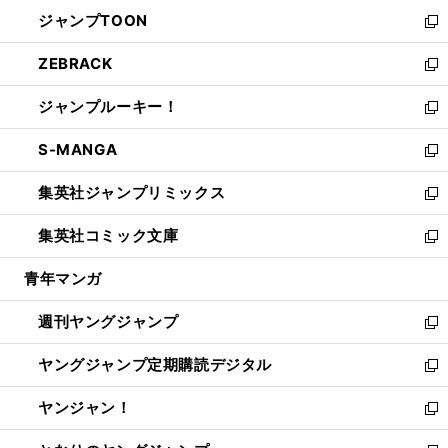
ウ
ン
ウ
し
ジャンプTOON
く
で
ド
ィ
い
新
開
ウ
ン
ウ
し
ZEBRACK
く
で
ド
ィ
い
新
開
ウ
ン
ウ
し
ジャンプルーキー！
く
で
ド
ィ
い
新
開
ウ
ン
ウ
し
S-MANGA
く
で
ド
ィ
い
新
開
ウ
ン
ウ
し
集英社ジャンプリミックス
く
で
ド
ィ
い
新
開
ウ
ン
ウ
し
集英社コミック文庫
く
で
ド
ィ
い
新
開
ウ
ン
ウ
し
青年マンガ
く
で
ド
ィ
い
開
ウ
ン
ウ
週刊ヤングジャンプ
く
で
ド
ィ
新
開
ウ
ン
し
ヤングジャンプ定期購読デジタル
く
で
ド
い
新
開
ウ
ウ
し
ヤンジャン！
く
で
ィ
い
新
開
ン
ウ
し