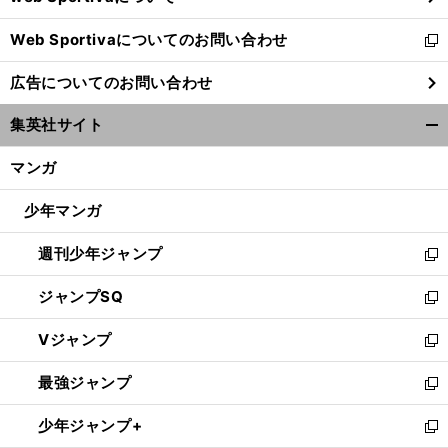
開
Web Sportivaについてのお問い合わせ
く
新
し
広告についてのお問い合わせ
い
ウ
集英社サイト
ィ
開
ン
く/
マンガ
ド
閉
ウ
じ
少年マンガ
で
る
開
週刊少年ジャンプ
く
新
し
ジャンプSQ
い
新
ウ
し
Vジャンプ
ィ
い
新
ン
ウ
し
最強ジャンプ
ド
ィ
い
新
ウ
ン
ウ
し
少年ジャンプ+
で
ド
ィ
い
新
開