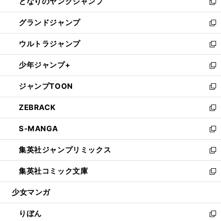
となりのヤングジャンプ
く
ド
ィ
い
新
ウ
ン
ウ
し
グランドジャンプ
で
ド
ィ
い
新
開
ウ
ン
ウ
し
ウルトラジャンプ
く
で
ド
ィ
い
新
開
ウ
ン
ウ
し
少年ジャンプ+
く
で
ド
ィ
い
新
開
ウ
ン
ウ
し
ジャンプTOON
く
で
ド
ィ
い
新
開
ウ
ン
ウ
し
ZEBRACK
く
で
ド
ィ
い
新
開
ウ
ン
ウ
し
S-MANGA
く
で
ド
ィ
い
新
開
ウ
ン
ウ
し
集英社ジャンプリミックス
く
で
ド
ィ
い
新
開
ウ
ン
ウ
し
集英社コミック文庫
く
で
ド
ィ
い
新
開
ウ
ン
ウ
し
少女マンガ
く
で
ド
ィ
い
開
ウ
ン
ウ
りぼん
く
で
ド
ィ
新