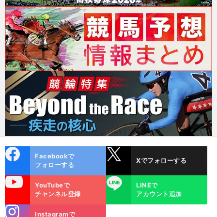
cebo
X
Facebookで
Xでフォローする
ok
フォローする
uTube
LINE
YouTubeで
LINEで
チャンネル登録
アカウント追加
stagra
Instagramで