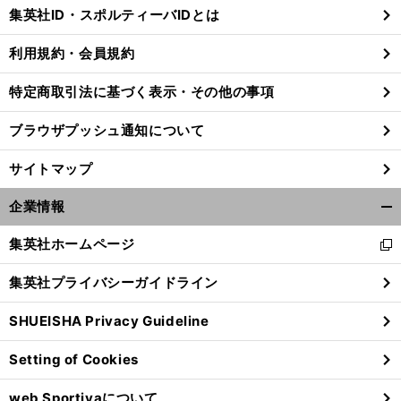
じ
集英社ID・スポルティーバIDとは
る
利用規約・会員規約
特定商取引法に基づく表示・その他の事項
ブラウザプッシュ通知について
サイトマップ
企業情報
開
く/
集英社ホームページ
新
閉
し
じ
集英社プライバシーガイドライン
い
る
ウ
SHUEISHA Privacy Guideline
ィ
ン
Setting of Cookies
ド
ウ
web Sportivaについて
で