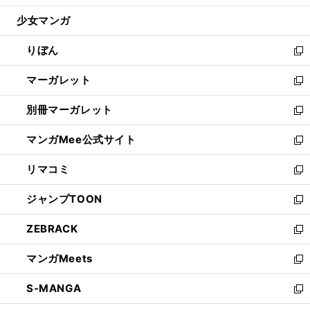
開
ウ
ン
ウ
し
少女マンガ
く
で
ド
ィ
い
開
ウ
ン
ウ
りぼん
く
で
ド
ィ
新
開
ウ
ン
し
マーガレット
く
で
ド
い
新
開
ウ
ウ
し
別冊マーガレット
く
で
ィ
い
新
開
ン
ウ
し
マンガMee公式サイト
く
ド
ィ
い
新
ウ
ン
ウ
し
リマコミ
で
ド
ィ
い
新
開
ウ
ン
ウ
し
ジャンプTOON
く
で
ド
ィ
い
新
開
ウ
ン
ウ
し
ZEBRACK
く
で
ド
ィ
い
新
開
ウ
ン
ウ
し
マンガMeets
く
で
ド
ィ
い
新
開
ウ
ン
ウ
し
S-MANGA
く
で
ド
ィ
い
新
開
ウ
ン
ウ
し