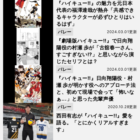
『ハイキュー!!』の魅力を元日本
代表の福澤達哉が熱弁「共感でき
るキャラクターが必ずひとりはい
るはず」
バレー
2024.03.01更新
『劇場版ハイキュー!!』で日向翔
陽役の村瀬 歩が「古舘春一さん、
すごすぎない!?」と思いながら演
じたセリフとは？
バレー
2024.03.01更新
『ハイキュー!!』日向翔陽役・村
瀬 歩が明かす役へのアプローチ法
と、初めて現場で会って「怖いな
ぁ...」と思った先輩声優
バレー
2020.10.28更新
西田有志が『ハイキュー!!』愛を
語る。「とにかくリアルすぎま
す」