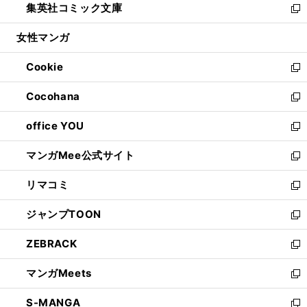
集英社コミック文庫
く
で
ド
ィ
い
新
開
ウ
ン
ウ
し
女性マンガ
く
で
ド
ィ
い
開
ウ
ン
ウ
Cookie
く
で
ド
ィ
新
開
ウ
ン
し
Cocohana
く
で
ド
い
新
開
ウ
ウ
し
office YOU
く
で
ィ
い
新
開
ン
ウ
し
マンガMee公式サイト
く
ド
ィ
い
新
ウ
ン
ウ
し
リマコミ
で
ド
ィ
い
新
開
ウ
ン
ウ
し
ジャンプTOON
く
で
ド
ィ
い
新
開
ウ
ン
ウ
し
ZEBRACK
く
で
ド
ィ
い
新
開
ウ
ン
ウ
し
マンガMeets
く
で
ド
ィ
い
新
開
ウ
ン
ウ
し
S-MANGA
く
で
ド
ィ
い
新