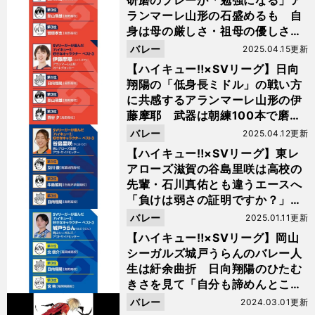
研磨のプレーが「勉強になる」ア
ランマーレ山形の石盛めるも 自
身は母の厳しさ・祖母の優しさで
成長
バレー
2025.04.15更新
【ハイキュー‼×SVリーグ】日向
翔陽の「低身長ミドル」の戦い方
に共感するアランマーレ山形の伊
藤摩耶 武器は朝練100本で磨い
たサーブ
バレー
2025.04.12更新
【ハイキュー‼×SVリーグ】東レ
アローズ滋賀の谷島里咲は高校の
先輩・石川真佑とも違うエースへ
「負けは弱さの証明ですか？」の
セリフも胸に成長
バレー
2025.01.11更新
【ハイキュー‼×SVリーグ】岡山
シーガルズ城戸うらんのバレー人
生は紆余曲折 日向翔陽のひたむ
きさを見て「自分も諦めんとこ
う」
バレー
2024.03.01更新