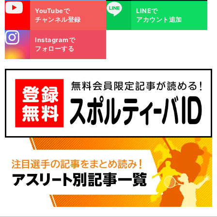
uTube
LINE
YouTubeで
LINEで
チャンネル登録
アカウント追加
stagra
Instagramで
m
フォローする