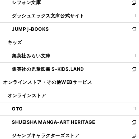
シフォン文庫
く
で
ィ
い
新
開
ン
ウ
し
ダッシュエックス文庫公式サイト
く
ド
ィ
い
新
ウ
ン
ウ
し
JUMP j-BOOKS
で
ド
ィ
い
新
開
ウ
ン
ウ
し
キッズ
く
で
ド
ィ
い
開
ウ
ン
ウ
集英社みらい文庫
く
で
ド
ィ
新
開
ウ
ン
し
集英社の児童図書 S-KIDS.LAND
く
で
ド
い
新
開
ウ
ウ
し
オンラインストア・
その他WEBサービス
く
で
ィ
い
開
ン
ウ
オンラインストア
く
ド
ィ
ウ
ン
OTO
で
ド
新
開
ウ
し
SHUEISHA MANGA-ART HERITAGE
く
で
い
新
開
ウ
し
ジャンプキャラクターズストア
く
ィ
い
新