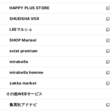
ン
ウ
し
HAPPY PLUS STORE
ド
ィ
い
新
ウ
ン
ウ
し
SHUEISHA VOX
で
ド
ィ
い
新
開
ウ
ン
ウ
し
LEEマルシェ
く
で
ド
ィ
い
新
開
ウ
ン
ウ
し
SHOP Marisol
く
で
ド
ィ
い
新
開
ウ
ン
ウ
し
eclat premium
く
で
ド
ィ
い
新
開
ウ
ン
ウ
し
mirabella
く
で
ド
ィ
い
新
開
ウ
ン
ウ
し
mirabella homme
く
で
ド
ィ
い
新
開
ウ
ン
ウ
し
zakka market
く
で
ド
ィ
い
新
開
ウ
ン
ウ
し
その他WEBサービス
く
で
ド
ィ
い
開
ウ
ン
ウ
集英社アドナビ
く
で
ド
ィ
新
開
ウ
ン
し