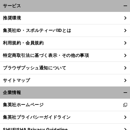
サービス
開
く/
推奨環境
閉
じ
集英社ID・スポルティーバIDとは
る
利用規約・会員規約
特定商取引法に基づく表示・その他の事項
ブラウザプッシュ通知について
サイトマップ
企業情報
開
く/
集英社ホームページ
新
閉
し
じ
集英社プライバシーガイドライン
い
る
ウ
SHUEISHA Privacy Guideline