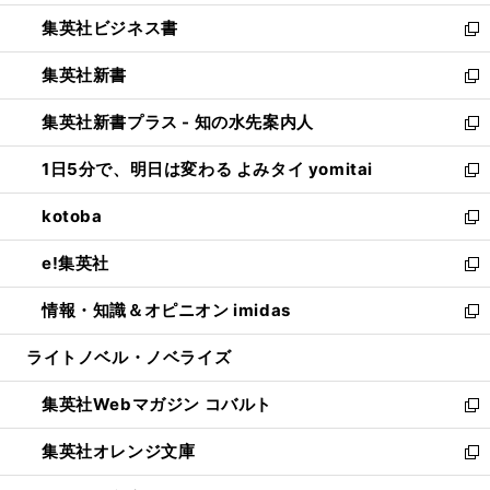
開
ウ
ン
し
集英社ビジネス書
く
で
ド
い
新
開
ウ
ウ
し
集英社新書
く
で
ィ
い
新
開
ン
ウ
し
集英社新書プラス - 知の水先案内人
く
ド
ィ
い
新
ウ
ン
ウ
し
1日5分で、明日は変わる よみタイ yomitai
で
ド
ィ
い
新
開
ウ
ン
ウ
し
kotoba
く
で
ド
ィ
い
新
開
ウ
ン
ウ
し
e!集英社
く
で
ド
ィ
い
新
開
ウ
ン
ウ
し
情報・知識＆オピニオン imidas
く
で
ド
ィ
い
新
開
ウ
ン
ウ
し
ライトノベル・ノベライズ
く
で
ド
ィ
い
開
ウ
ン
ウ
集英社Webマガジン コバルト
く
で
ド
ィ
新
開
ウ
ン
し
集英社オレンジ文庫
く
で
ド
い
新
開
ウ
ウ
し