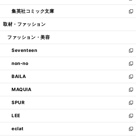
開
ウ
ン
ウ
し
集英社コミック文庫
く
で
ド
ィ
い
新
開
ウ
ン
ウ
し
取材・ファッション
く
で
ド
ィ
い
開
ウ
ン
ウ
ファッション・美容
く
で
ド
ィ
開
ウ
ン
Seventeen
く
で
ド
新
開
ウ
し
non-no
く
で
い
新
開
ウ
し
BAILA
く
ィ
い
新
ン
ウ
し
MAQUIA
ド
ィ
い
新
ウ
ン
ウ
し
SPUR
で
ド
ィ
い
新
開
ウ
ン
ウ
し
LEE
く
で
ド
ィ
い
新
開
ウ
ン
ウ
し
eclat
く
で
ド
ィ
い
新
開
ウ
ン