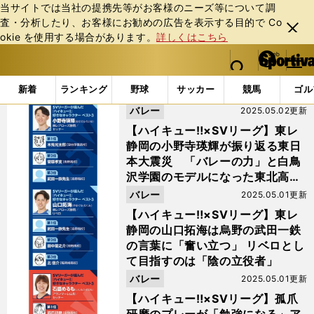
当サイトでは当社の提携先等がお客様のニーズ等について調
査・分析したり、お客様にお勧めの広告を表⽰する⽬的で Co
閉じ
okie を使⽤する場合があります。
詳しくはこちら
る
マイペ
web Sportiva (webスポルティーバ)
検索
メニュ
we
ー
「#日向翔陽」の最新ニュース・ 情報
b
ジ
新着
ランキング
野球
サッカー
競馬
ゴル
ス
バレー
2025.05.02更新
ポ
ル
【ハイキュー‼×SVリーグ】東レ
テ
静岡の小野寺瑛輝が振り返る東日
ィ
本大震災 「バレーの力」と白鳥
ー
沢学園のモデルになった東北高校
バ
時代の思い出
バレー
2025.05.01更新
【ハイキュー‼×SVリーグ】東レ
静岡の山口拓海は烏野の武田一鉄
の言葉に「奮い立つ」 リベロとし
て目指すのは「陰の立役者」
バレー
2025.05.01更新
【ハイキュー‼×SVリーグ】孤爪