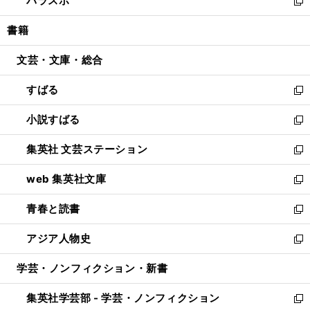
パラスポ
で
ド
ィ
い
新
開
ウ
ン
ウ
し
書籍
く
で
ド
ィ
い
開
ウ
ン
ウ
文芸・文庫・総合
く
で
ド
ィ
開
ウ
ン
すばる
く
で
ド
新
開
ウ
し
小説すばる
く
で
い
新
開
ウ
し
集英社 文芸ステーション
く
ィ
い
新
ン
ウ
し
web 集英社文庫
ド
ィ
い
新
ウ
ン
ウ
し
青春と読書
で
ド
ィ
い
新
開
ウ
ン
ウ
し
アジア人物史
く
で
ド
ィ
い
新
開
ウ
ン
ウ
し
学芸・ノンフィクション・新書
く
で
ド
ィ
い
開
ウ
ン
ウ
集英社学芸部 - 学芸・ノンフィクション
く
で
ド
ィ
新