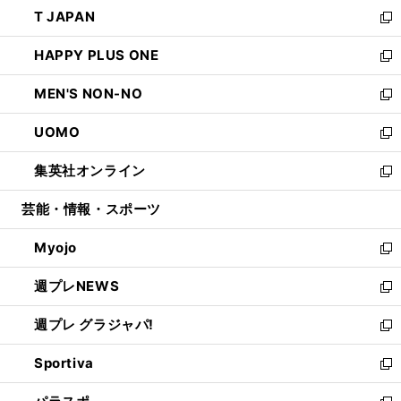
ウ
し
T JAPAN
く
で
ド
ィ
い
新
開
ウ
ン
ウ
し
HAPPY PLUS ONE
く
で
ド
ィ
い
新
開
ウ
ン
ウ
し
MEN'S NON-NO
く
で
ド
ィ
い
新
開
ウ
ン
ウ
し
UOMO
く
で
ド
ィ
い
新
開
ウ
ン
ウ
し
集英社オンライン
く
で
ド
ィ
い
新
開
ウ
ン
ウ
し
芸能・情報・スポーツ
く
で
ド
ィ
い
開
ウ
ン
ウ
Myojo
く
で
ド
ィ
新
開
ウ
ン
し
週プレNEWS
く
で
ド
い
新
開
ウ
ウ
し
週プレ グラジャパ!
く
で
ィ
い
新
開
ン
ウ
し
Sportiva
く
ド
ィ
い
新
ウ
ン
ウ
し