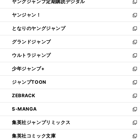
ヤングジャンプ定期購読デジタル
く
で
ド
い
新
開
ウ
ウ
し
ヤンジャン！
く
で
ィ
い
新
開
ン
ウ
し
となりのヤングジャンプ
く
ド
ィ
い
新
ウ
ン
ウ
し
グランドジャンプ
で
ド
ィ
い
新
開
ウ
ン
ウ
し
ウルトラジャンプ
く
で
ド
ィ
い
新
開
ウ
ン
ウ
し
少年ジャンプ+
く
で
ド
ィ
い
新
開
ウ
ン
ウ
し
ジャンプTOON
く
で
ド
ィ
い
新
開
ウ
ン
ウ
し
ZEBRACK
く
で
ド
ィ
い
新
開
ウ
ン
ウ
し
S-MANGA
く
で
ド
ィ
い
新
開
ウ
ン
ウ
し
集英社ジャンプリミックス
く
で
ド
ィ
い
新
開
ウ
ン
ウ
し
集英社コミック文庫
く
で
ド
ィ
い
新