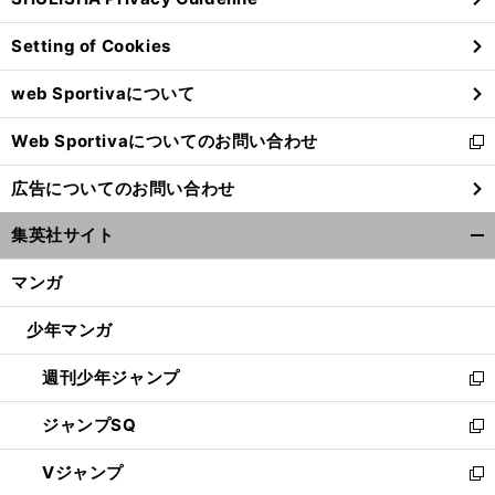
ィ
ン
Setting of Cookies
ド
ウ
web Sportivaについて
で
開
Web Sportivaについてのお問い合わせ
く
新
し
広告についてのお問い合わせ
い
ウ
集英社サイト
ィ
開
ン
く/
マンガ
ド
閉
ウ
じ
少年マンガ
で
る
開
週刊少年ジャンプ
く
新
し
ジャンプSQ
い
新
ウ
し
Vジャンプ
ィ
い
新