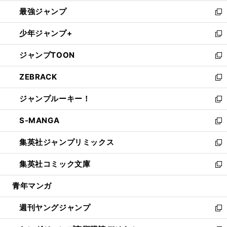
ン
ウ
し
最強ジャンプ
ド
ィ
い
新
ウ
ン
ウ
し
少年ジャンプ+
で
ド
ィ
い
新
開
ウ
ン
ウ
し
ジャンプTOON
く
で
ド
ィ
い
新
開
ウ
ン
ウ
し
ZEBRACK
く
で
ド
ィ
い
新
開
ウ
ン
ウ
し
ジャンプルーキー！
く
で
ド
ィ
い
新
開
ウ
ン
ウ
し
S-MANGA
く
で
ド
ィ
い
新
開
ウ
ン
ウ
し
集英社ジャンプリミックス
く
で
ド
ィ
い
新
開
ウ
ン
ウ
し
集英社コミック文庫
く
で
ド
ィ
い
新
開
ウ
ン
ウ
し
青年マンガ
く
で
ド
ィ
い
開
ウ
ン
ウ
週刊ヤングジャンプ
く
で
ド
ィ
新
開
ウ
ン
し