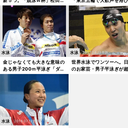
新５つ。「競泳Ｗ杯」松田丈
「東京五輪で大歓声を浴
志レポート
のは君たちだ」
水泳
水泳
2017.07.31更新
2017.04.18更新
金じゃなくても大きな意味の
世界水泳でワンツーへ。
ある男子200ｍ平泳ぎ「ダブ
のお家芸・男子平泳ぎが
ル表彰台」
イレベル
水泳
2016.07.12更新