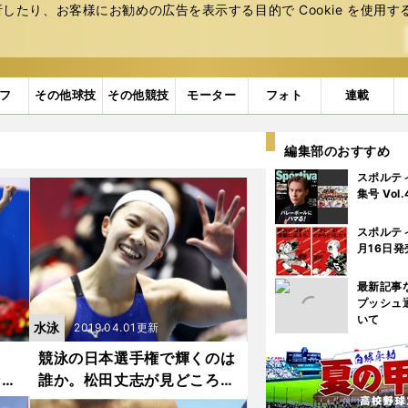
たり、お客様にお勧めの広告を表⽰する⽬的で Cookie を使⽤す
フ
その他球技
その他競技
モーター
フォト
連載
編集部のおすすめ
スポルテ
集号 Vol
スポルテ
月16日発
最新記事
プッシュ
いて
水泳
2019.04.01更新
と
競泳の日本選手権で輝くのは
ンバ
誰か。松田丈志が見どころを
ズバッと解説