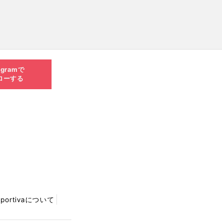
agramで
ローする
Sportivaについて