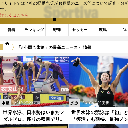
当サイトでは当社の提携先等がお客様のニーズ等について調査・分析し
web Sportiva (webスポルティーバ)
す。
詳しくはこちら
新着
ランキング
野球
サッカー
競馬
ゴル
we
「#小関也朱篤」の最新ニュース・ 情報
b
ス
ポ
ル
テ
ィ
ー
バ
水泳
水泳
2019.07.23更新
2019.07.20更新
世界水泳、日本勢はいまだメ
世界水泳の競泳は「初」
ダルゼロ。残りの種目でリベ
「復活」も期待。最強メ
ンジなるか
ーが揃う種目もある