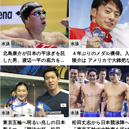
水泳
水泳
2018.08.14更新
2018.08.11更新
北島康介が日本の平泳ぎを託
４年ぶりのメダル獲得。
した男、渡辺一平の底力をパ
陵介は アメリカで大雑把
ンパシで見た！
身体に成長した
水泳
水泳
2017.11.20更新
2017.08.01更新
東京五輪へ明るい兆しの日本
松田丈志から日本競泳陣