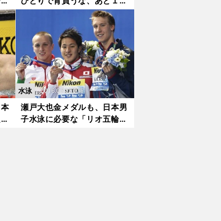
びる
ひとりで背負うな、あと１レ
ース頑張れ！
水泳
2016.07.12更新
日本
瀬戸大也金メダルも、日本男
超ハ
子水泳に必要な「リオ五輪戦
略」