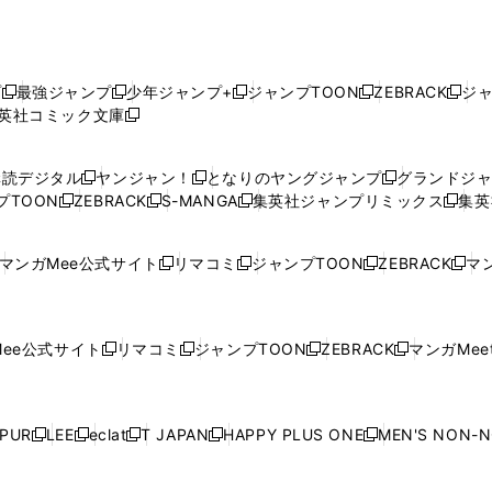
プ
最強ジャンプ
少年ジャンプ+
ジャンプTOON
ZEBRACK
ジ
新
新
新
新
新
英社コミック文庫
し
新
し
し
し
し
い
い
し
い
い
い
ウ
ウ
い
ウ
ウ
ウ
購読デジタル
ヤンジャン！
となりのヤングジャンプ
グランドジ
新
新
新
ィ
ィ
ウ
ィ
ィ
ィ
プTOON
ZEBRACK
S-MANGA
集英社ジャンプリミックス
集英
新
し
新
し
新
し
新
ン
ン
ィ
ン
ン
ン
し
い
し
い
し
い
し
ド
ド
ン
ド
ド
ド
い
ウ
い
ウ
い
ウ
い
ウ
ウ
ド
ウ
ウ
ウ
マンガMee公式サイト
リマコミ
ジャンプTOON
ZEBRACK
マン
新
新
新
新
ウ
ィ
ウ
ィ
ウ
ィ
ウ
で
で
ウ
で
で
で
し
し
し
し
し
ィ
ン
ィ
ン
ィ
ン
ィ
開
開
で
開
開
開
い
い
い
い
い
ン
ド
ン
ド
ン
ド
ン
く
く
開
く
く
く
ウ
ウ
ウ
ウ
ウ
ド
ウ
ド
ウ
ド
ウ
ド
ee公式サイト
リマコミ
ジャンプTOON
ZEBRACK
マンガMeet
く
新
新
新
新
ィ
ィ
ィ
ィ
ィ
ウ
で
ウ
で
ウ
で
ウ
し
し
し
し
ン
ン
ン
ン
ン
で
開
で
開
で
開
で
い
い
い
い
ド
ド
ド
ド
ド
開
く
開
く
開
く
開
ウ
ウ
ウ
ウ
ウ
ウ
ウ
ウ
ウ
PUR
LEE
eclat
T JAPAN
HAPPY PLUS ONE
MEN'S NON-
く
く
く
く
新
新
新
新
新
ィ
ィ
ィ
ィ
で
で
で
で
で
し
し
し
し
し
ン
ン
ン
ン
開
開
開
開
開
い
い
い
い
い
ド
ド
ド
ド