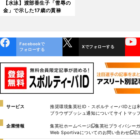
【水泳】渡部香生子「雪辱の
金」で示した17歳の貫禄
ebo
X
YouTube
Facebookで
Xでフォローする
ok
フォローする
サービス
推奨環境
集英社ID・スポルティーバIDとは
ブラウザプッシュ通知について
サイトマッ
企業情報
集英社ホームページ
集英社プライバシー
新
Web Sportivaについてのお問い合わせ
広
し
新