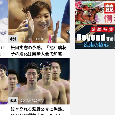
水泳
2018.08.11更新
入江
松田丈志の予感。「池江璃花
な
子の進化は国際大会で加速す
る」
水泳
2017.07.29更新
へ。
泣き崩れる萩野公介に胸熱。