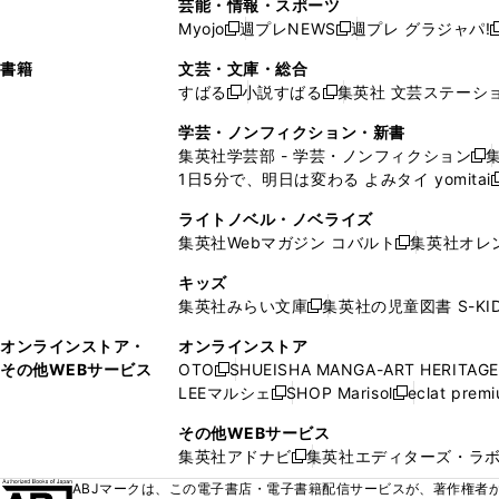
芸能・情報・スポーツ
く
開
く
開
ウ
い
ウ
ウ
ウ
ウ
ド
ウ
ウ
Myojo
週プレNEWS
週プレ グラジャパ!
く
く
新
新
新
ィ
ウ
ィ
ィ
ィ
で
ウ
で
で
し
し
ン
ィ
ン
ン
ン
書籍
文芸・文庫・総合
開
で
開
開
い
い
ド
ン
ド
ド
ド
すばる
小説すばる
集英社 文芸ステーシ
く
開
く
く
新
新
ウ
ウ
ウ
ド
ウ
ウ
ウ
く
し
し
ィ
ィ
学芸・ノンフィクション・新書
で
ウ
で
で
で
い
い
ン
ン
集英社学芸部 - 学芸・ノンフィクション
開
で
開
開
開
新
ウ
ウ
ド
ド
1日5分で、明日は変わる よみタイ yomitai
く
開
く
く
く
し
新
ィ
ィ
ウ
ウ
く
い
ン
ン
ライトノベル・ノベライズ
で
で
ウ
ド
ド
集英社Webマガジン コバルト
集英社オレ
開
開
新
ィ
ウ
ウ
く
く
し
ン
キッズ
で
で
い
ド
集英社みらい文庫
集英社の児童図書 S-KID
開
開
新
ウ
ウ
く
く
し
ィ
オンラインストア・
オンラインストア
で
い
ン
その他WEBサービス
OTO
SHUEISHA MANGA-ART HERITAGE
開
新
ウ
ド
LEEマルシェ
SHOP Marisol
eclat prem
く
し
新
新
ィ
ウ
い
し
し
ン
その他WEBサービス
で
ウ
い
い
ド
集英社アドナビ
集英社エディターズ・ラ
開
新
ィ
ウ
ウ
ウ
く
し
ABJマークは、この電子書店・電子書籍配信サービスが、著作権者か
ン
ィ
ィ
で