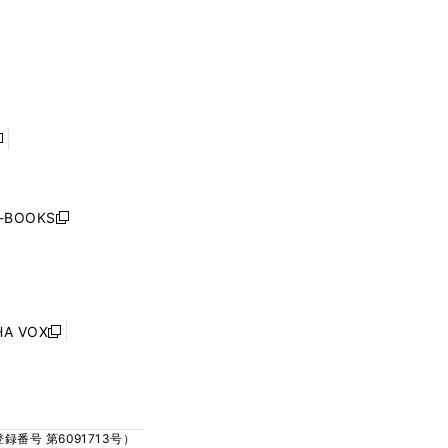
く
ウ
ウ
ウ
ウ
ィ
ィ
で
で
ン
ン
開
開
ド
ド
く
く
ウ
ウ
で
で
開
開
く
く
し
い
ウ
j-BOOKS
新
ィ
し
ン
い
ド
ウ
ウ
ィ
で
ン
HA VOX
開
新
ド
く
し
ウ
い
で
ウ
開
ィ
く
号 第6091713号）
ン