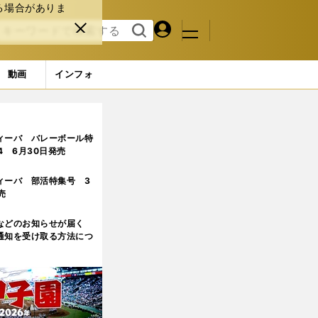
る場合がありま
マイペ
閉じ
検索
メニュ
ー
る
す
ジ
る
動画
インフォ
ィーバ バレーボール特
.4 6月30日発売
ィーバ 部活特集号 3
売
などのお知らせが届く
通知を受け取る方法につ