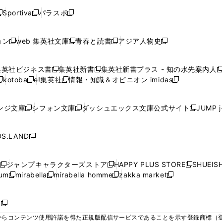
く
く
く
く
く
ウ
ウ
ウ
ウ
ウ
ウ
ウ
ウ
ウ
Sportiva
パラスポ
新
新
ィ
ィ
ィ
ィ
ィ
で
で
で
で
し
し
し
ン
ン
ン
ン
ン
開
開
開
開
い
い
い
ド
ド
ド
ド
ド
ョン
web 集英社文庫
青春と読書
アジア人物史
く
く
く
く
新
新
新
新
ウ
ウ
ウ
ウ
ウ
ウ
ウ
ウ
し
し
し
し
ィ
ィ
ィ
で
で
で
で
で
い
い
い
い
ン
ン
ン
集英社ビジネス書
集英社新書
集英社新書プラス - 知の水先案内人
開
開
開
開
開
新
新
新
ウ
ウ
ウ
ウ
ド
ド
ド
kotoba
e!集英社
情報・知識＆オピニオン imidas
く
く
く
く
く
新
し
新
し
新
ィ
ィ
ィ
ィ
ウ
ウ
ウ
し
し
い
し
い
し
ン
ン
ン
ン
で
で
で
い
い
ウ
い
ウ
い
ド
ド
ド
ド
ンジ文庫
シフォン文庫
ダッシュエックス文庫公式サイト
JUMP 
開
開
開
新
新
新
ウ
ウ
ィ
ウ
ィ
ウ
ウ
ウ
ウ
ウ
く
く
く
し
し
し
ィ
ィ
ン
ィ
ン
ィ
で
で
で
で
い
い
い
ン
ン
ド
ン
ド
ン
S.LAND
開
開
開
開
新
ウ
ウ
ウ
ド
ド
ウ
ド
ウ
ド
く
く
く
く
し
ィ
ィ
ィ
ウ
ウ
で
ウ
で
ウ
い
ン
ン
ン
ジャンプキャラクターズストア
HAPPY PLUS STORE
SHUEIS
で
で
開
で
開
で
新
新
新
ウ
ド
ド
ド
ium
mirabella
mirabella homme
zakka market
開
開
く
開
く
開
し
新
新
新
し
新
し
ィ
ウ
ウ
ウ
く
く
く
く
い
し
し
い
し
し
い
ン
で
で
で
ウ
い
い
ウ
い
い
ウ
ド
ボ
開
開
開
新
ィ
ウ
ウ
ィ
ウ
ウ
ィ
ウ
く
く
く
し
らコンテンツ使用許諾を得た正規版配信サービスであることを示す登録商標（登録番
ン
ィ
ィ
ン
ィ
ィ
ン
で