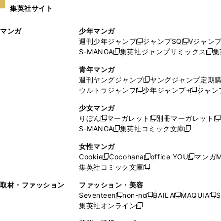
い
し
集英社サイト
ウ
い
ィ
ウ
マンガ
少年マンガ
ン
ィ
週刊少年ジャンプ
ジャンプSQ
Vジャン
ド
ン
新
新
S-MANGA
集英社ジャンプリミックス
集
ウ
ド
新
し
し
新
で
ウ
し
い
い
し
青年マンガ
開
で
い
ウ
ウ
い
週刊ヤングジャンプ
ヤングジャンプ定期
新
く
開
ウ
ィ
ィ
ウ
ウルトラジャンプ
少年ジャンプ+
ジャン
新
し
新
く
ィ
ン
ン
ィ
し
い
し
ン
ド
ド
ン
少女マンガ
い
ウ
い
ド
ウ
ウ
ド
りぼん
マーガレット
別冊マーガレット
新
新
新
ウ
ィ
ウ
ウ
で
で
ウ
S-MANGA
集英社コミック文庫
し
新
し
新
ィ
ン
ィ
で
開
開
で
い
し
い
し
ン
ド
ン
女性マンガ
開
く
く
開
ウ
い
ウ
い
ド
ウ
ド
Cookie
Cocohana
office YOU
マンガM
く
く
新
新
新
ィ
ウ
ィ
ウ
ウ
で
ウ
集英社コミック文庫
し
新
し
し
ン
ィ
ン
ィ
で
開
で
い
し
い
い
ド
ン
ド
ン
取材・ファッション
ファッション・美容
開
く
開
ウ
い
ウ
ウ
ウ
ド
ウ
ド
Seventeen
non-no
BAILA
MAQUIA
S
く
く
新
新
新
新
ィ
ウ
ィ
ィ
で
ウ
で
ウ
集英社オンライン
し
新
し
し
し
ン
ィ
ン
ン
開
で
開
で
い
し
い
い
い
ド
ン
ド
ド