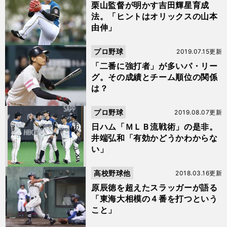
栗山監督が明かす吉田輝星育成
法。「ヒントはオリックスの山本
由伸」
プロ野球
2019.07.15更新
「二番に強打者」が多いパ・リー
グ。その成績とチーム順位の関係
は？
プロ野球
2019.08.07更新
日ハム「ＭＬＢ流戦術」の是非。
井端弘和「有効かどうかわからな
い」
高校野球他
2018.03.16更新
原辰徳を超えたスラッガーが語る
「東海大相模の４番を打つという
こと」