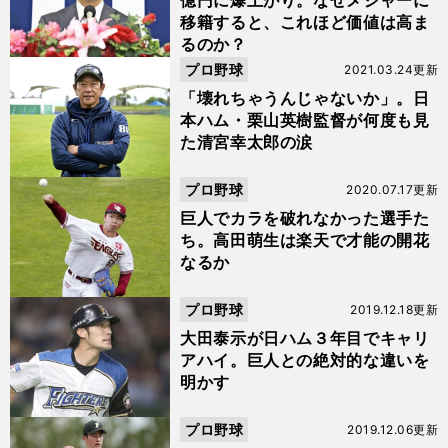
億円に爆上がり。なぜメジャーに
移籍すると、これほど価値は高ま
るのか？
プロ野球
2021.03.24更新
「壊れちゃうんじゃないか」。日
本ハム・栗山英樹監督が何度も見
た清宮幸太郎の涙
プロ野球
2020.07.17更新
巨人でカラを破れなかった選手た
ち。高田萌生は楽天で才能の開花
なるか
プロ野球
2019.12.18更新
大田泰示が日ハム３年目でキャリ
アハイ。巨人との絶対的な違いを
明かす
プロ野球
2019.12.06更新