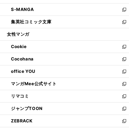
開
ウ
ン
ウ
し
S-MANGA
く
で
ド
ィ
い
新
開
ウ
ン
ウ
し
集英社コミック文庫
く
で
ド
ィ
い
新
開
ウ
ン
ウ
し
女性マンガ
く
で
ド
ィ
い
開
ウ
ン
ウ
Cookie
く
で
ド
ィ
新
開
ウ
ン
し
Cocohana
く
で
ド
い
新
開
ウ
ウ
し
office YOU
く
で
ィ
い
新
開
ン
ウ
し
マンガMee公式サイト
く
ド
ィ
い
新
ウ
ン
ウ
し
リマコミ
で
ド
ィ
い
新
開
ウ
ン
ウ
し
ジャンプTOON
く
で
ド
ィ
い
新
開
ウ
ン
ウ
し
ZEBRACK
く
で
ド
ィ
い
新
開
ウ
ン
ウ
し