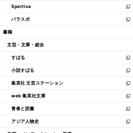
開
ン
ウ
し
Sportiva
く
ド
ィ
い
新
ウ
ン
ウ
し
パラスポ
で
ド
ィ
い
新
開
ウ
ン
ウ
し
書籍
く
で
ド
ィ
い
開
ウ
ン
ウ
文芸・文庫・総合
く
で
ド
ィ
開
ウ
ン
すばる
く
で
ド
新
開
ウ
し
小説すばる
く
で
い
新
開
ウ
し
集英社 文芸ステーション
く
ィ
い
新
ン
ウ
し
web 集英社文庫
ド
ィ
い
新
ウ
ン
ウ
し
青春と読書
で
ド
ィ
い
新
開
ウ
ン
ウ
し
アジア人物史
く
で
ド
ィ
い
新
開
ウ
ン
ウ
し