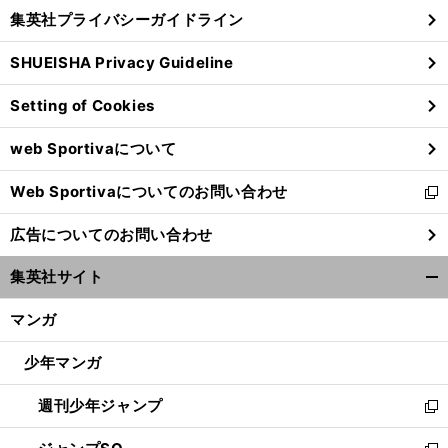
し
じ
集英社プライバシーガイドライン
い
る
ウ
SHUEISHA Privacy Guideline
ィ
ン
Setting of Cookies
ド
ウ
web Sportivaについて
で
開
Web Sportivaについてのお問い合わせ
く
新
し
広告についてのお問い合わせ
い
ウ
集英社サイト
ィ
開
ン
く/
マンガ
ド
閉
ウ
じ
少年マンガ
で
る
開
週刊少年ジャンプ
く
新
し