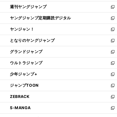
開
ウ
ン
ウ
週刊ヤングジャンプ
く
で
ド
ィ
新
開
ウ
ン
し
ヤングジャンプ定期購読デジタル
く
で
ド
い
新
開
ウ
ウ
し
ヤンジャン！
く
で
ィ
い
新
開
ン
ウ
し
となりのヤングジャンプ
く
ド
ィ
い
新
ウ
ン
ウ
し
グランドジャンプ
で
ド
ィ
い
新
開
ウ
ン
ウ
し
ウルトラジャンプ
く
で
ド
ィ
い
新
開
ウ
ン
ウ
し
少年ジャンプ+
く
で
ド
ィ
い
新
開
ウ
ン
ウ
し
ジャンプTOON
く
で
ド
ィ
い
新
開
ウ
ン
ウ
し
ZEBRACK
く
で
ド
ィ
い
新
開
ウ
ン
ウ
し
S-MANGA
く
で
ド
ィ
い
新
開
ウ
ン
ウ
し