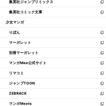
集英社ジャンプリミックス
く
で
ド
ィ
い
新
開
ウ
ン
ウ
し
集英社コミック文庫
く
で
ド
ィ
い
新
開
ウ
ン
ウ
し
少女マンガ
く
で
ド
ィ
い
開
ウ
ン
ウ
りぼん
く
で
ド
ィ
新
開
ウ
ン
し
マーガレット
く
で
ド
い
新
開
ウ
ウ
し
別冊マーガレット
く
で
ィ
い
新
開
ン
ウ
し
マンガMee公式サイト
く
ド
ィ
い
新
ウ
ン
ウ
し
リマコミ
で
ド
ィ
い
新
開
ウ
ン
ウ
し
ジャンプTOON
く
で
ド
ィ
い
新
開
ウ
ン
ウ
し
ZEBRACK
く
で
ド
ィ
い
新
開
ウ
ン
ウ
し
マンガMeets
く
で
ド
ィ
い
新