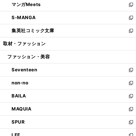
マンガMeets
く
で
ド
ィ
い
新
開
ウ
ン
ウ
し
S-MANGA
く
で
ド
ィ
い
新
開
ウ
ン
ウ
し
集英社コミック文庫
く
で
ド
ィ
い
新
開
ウ
ン
ウ
し
取材・ファッション
く
で
ド
ィ
い
開
ウ
ン
ウ
ファッション・美容
く
で
ド
ィ
開
ウ
ン
Seventeen
く
で
ド
新
開
ウ
し
non-no
く
で
い
新
開
ウ
し
BAILA
く
ィ
い
新
ン
ウ
し
MAQUIA
ド
ィ
い
新
ウ
ン
ウ
し
SPUR
で
ド
ィ
い
新
開
ウ
ン
ウ
し
LEE
く
で
ド
ィ