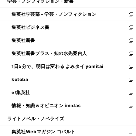
学芸・ノンフィクション・新書
く
で
ド
ィ
い
開
ウ
ン
ウ
集英社学芸部 - 学芸・ノンフィクション
く
で
ド
ィ
新
開
ウ
ン
し
集英社ビジネス書
く
で
ド
い
新
開
ウ
ウ
し
集英社新書
く
で
ィ
い
新
開
ン
ウ
し
集英社新書プラス - 知の水先案内人
く
ド
ィ
い
新
ウ
ン
ウ
し
1日5分で、明日は変わる よみタイ yomitai
で
ド
ィ
い
新
開
ウ
ン
ウ
し
kotoba
く
で
ド
ィ
い
新
開
ウ
ン
ウ
し
e!集英社
く
で
ド
ィ
い
新
開
ウ
ン
ウ
し
情報・知識＆オピニオン imidas
く
で
ド
ィ
い
新
開
ウ
ン
ウ
し
ライトノベル・ノベライズ
く
で
ド
ィ
い
開
ウ
ン
ウ
集英社Webマガジン コバルト
く
で
ド
ィ
新