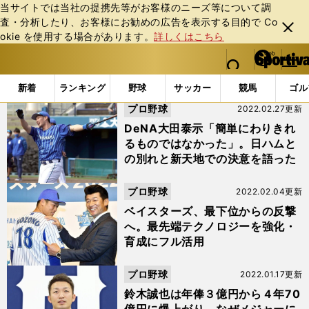
当サイトでは当社の提携先等がお客様のニーズ等について調
査・分析したり、お客様にお勧めの広告を表⽰する⽬的で Co
閉じ
okie を使⽤する場合があります。
詳しくはこちら
る
マイペ
web Sportiva (webスポルティーバ)
検索
メニュ
we
ー
「#大田泰示」の最新ニュース・ 情報
b
ジ
新着
ランキング
野球
サッカー
競馬
ゴル
ス
プロ野球
2022.02.27更新
ポ
ル
DeNA大田泰示「簡単にわりきれ
テ
るものではなかった」。日ハムと
ィ
の別れと新天地での決意を語った
ー
バ
プロ野球
2022.02.04更新
ベイスターズ、最下位からの反撃
へ。最先端テクノロジーを強化・
育成にフル活用
プロ野球
2022.01.17更新
鈴木誠也は年俸３億円から４年70