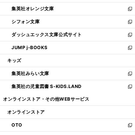
開
ウ
ン
し
集英社オレンジ文庫
く
で
ド
い
新
開
ウ
ウ
し
シフォン文庫
く
で
ィ
い
新
開
ン
ウ
し
ダッシュエックス文庫公式サイト
く
ド
ィ
い
新
ウ
ン
ウ
し
JUMP j-BOOKS
で
ド
ィ
い
新
開
ウ
ン
ウ
し
キッズ
く
で
ド
ィ
い
開
ウ
ン
ウ
集英社みらい文庫
く
で
ド
ィ
新
開
ウ
ン
し
集英社の児童図書 S-KIDS.LAND
く
で
ド
い
新
開
ウ
ウ
し
オンラインストア・
その他WEBサービス
く
で
ィ
い
開
ン
ウ
オンラインストア
く
ド
ィ
ウ
ン
OTO
で
ド
新
開
ウ
し