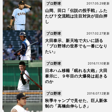
プロ野球
2017.05.29更新
山岡、田口「伝説の投手戦」ふた
たび？交流戦は注目対決が目白押
し
プロ野球
2017.02.27更新
大田泰示、新天地で大いに語る
「プロ野球の世界でも一番になり
たい」
プロ野球
2016.11.10更新
日本ハム移籍「眠れる大砲」大田
泰示に、９年目の大爆発は起きる
のか
プロ野球
2016.07.12更新
秋季キャンプで見せた、巨人新体
制の「高橋由伸らしさ」