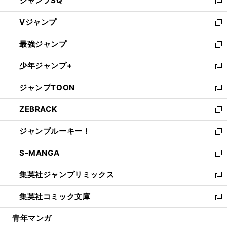
ジャンプSQ
い
新
ウ
し
Vジャンプ
ィ
い
新
ン
ウ
し
最強ジャンプ
ド
ィ
い
新
ウ
ン
ウ
し
少年ジャンプ+
で
ド
ィ
い
新
開
ウ
ン
ウ
し
ジャンプTOON
く
で
ド
ィ
い
新
開
ウ
ン
ウ
し
ZEBRACK
く
で
ド
ィ
い
新
開
ウ
ン
ウ
し
ジャンプルーキー！
く
で
ド
ィ
い
新
開
ウ
ン
ウ
し
S-MANGA
く
で
ド
ィ
い
新
開
ウ
ン
ウ
し
集英社ジャンプリミックス
く
で
ド
ィ
い
新
開
ウ
ン
ウ
し
集英社コミック文庫
く
で
ド
ィ
い
新
開
ウ
ン
ウ
し
青年マンガ
く
で
ド
ィ
い