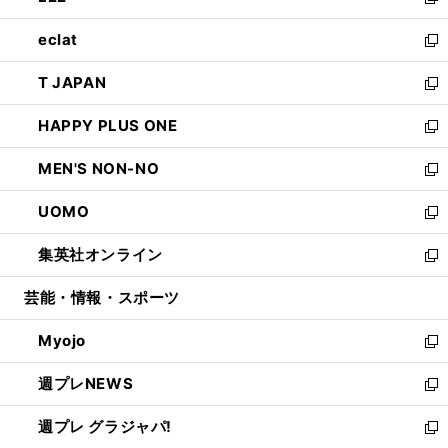
い
新
開
ウ
ン
ウ
し
eclat
く
で
ド
ィ
い
新
開
ウ
ン
ウ
し
T JAPAN
く
で
ド
ィ
い
新
開
ウ
ン
ウ
し
HAPPY PLUS ONE
く
で
ド
ィ
い
新
開
ウ
ン
ウ
し
MEN'S NON-NO
く
で
ド
ィ
い
新
開
ウ
ン
ウ
し
UOMO
く
で
ド
ィ
い
新
開
ウ
ン
ウ
し
集英社オンライン
く
で
ド
ィ
い
新
開
ウ
ン
ウ
し
芸能・情報・スポーツ
く
で
ド
ィ
い
開
ウ
ン
ウ
Myojo
く
で
ド
ィ
新
開
ウ
ン
し
週プレNEWS
く
で
ド
い
新
開
ウ
ウ
し
週プレ グラジャパ!
く
で
ィ
い
新