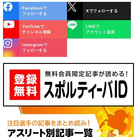
cebo
X
Facebookで
Xでフォローする
ok
フォローする
uTube
LINE
YouTubeで
LINEで
チャンネル登録
アカウント追加
stagra
Instagramで
m
フォローする