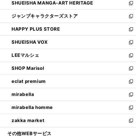
SHUEISHA MANGA-ART HERITAGE
く
で
い
新
開
ウ
し
ジャンプキャラクターズストア
く
ィ
い
新
ン
ウ
し
HAPPY PLUS STORE
ド
ィ
い
新
ウ
ン
ウ
し
SHUEISHA VOX
で
ド
ィ
い
新
開
ウ
ン
ウ
し
LEEマルシェ
く
で
ド
ィ
い
新
開
ウ
ン
ウ
し
SHOP Marisol
く
で
ド
ィ
い
新
開
ウ
ン
ウ
し
eclat premium
く
で
ド
ィ
い
新
開
ウ
ン
ウ
し
mirabella
く
で
ド
ィ
い
新
開
ウ
ン
ウ
し
mirabella homme
く
で
ド
ィ
い
新
開
ウ
ン
ウ
し
zakka market
く
で
ド
ィ
い
新
開
ウ
ン
ウ
し
その他WEBサービス
く
で
ド
ィ
い