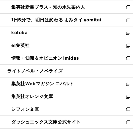
開
ン
ウ
し
集英社新書プラス - 知の水先案内人
く
ド
ィ
い
新
ウ
ン
ウ
し
1日5分で、明日は変わる よみタイ yomitai
で
ド
ィ
い
新
開
ウ
ン
ウ
し
kotoba
く
で
ド
ィ
い
新
開
ウ
ン
ウ
し
e!集英社
く
で
ド
ィ
い
新
開
ウ
ン
ウ
し
情報・知識＆オピニオン imidas
く
で
ド
ィ
い
新
開
ウ
ン
ウ
し
ライトノベル・ノベライズ
く
で
ド
ィ
い
開
ウ
ン
ウ
集英社Webマガジン コバルト
く
で
ド
ィ
新
開
ウ
ン
し
集英社オレンジ文庫
く
で
ド
い
新
開
ウ
ウ
し
シフォン文庫
く
で
ィ
い
新
開
ン
ウ
し
ダッシュエックス文庫公式サイト
く
ド
ィ
い
新
ウ
ン
ウ
し