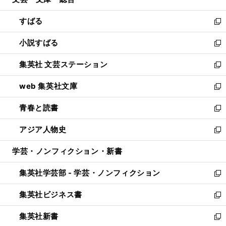
ド
ィ
開
ウ
ン
すばる
く
で
ド
新
開
ウ
し
小説すばる
く
で
い
新
開
ウ
し
集英社 文芸ステーション
く
ィ
い
新
ン
ウ
し
web 集英社文庫
ド
ィ
い
新
ウ
ン
ウ
し
青春と読書
で
ド
ィ
い
新
開
ウ
ン
ウ
し
アジア人物史
く
で
ド
ィ
い
新
開
ウ
ン
ウ
し
学芸・ノンフィクション・新書
く
で
ド
ィ
い
開
ウ
ン
ウ
集英社学芸部 - 学芸・ノンフィクション
く
で
ド
ィ
新
開
ウ
ン
し
集英社ビジネス書
く
で
ド
い
新
開
ウ
ウ
し
集英社新書
く
で
ィ
い
新