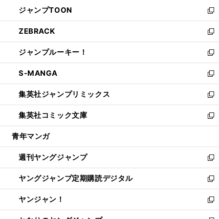
ウ
ン
ウ
し
ジャンプTOON
く
で
ド
ィ
い
新
開
ウ
ン
ウ
し
ZEBRACK
く
で
ド
ィ
い
新
開
ウ
ン
ウ
し
ジャンプルーキー！
く
で
ド
ィ
い
新
開
ウ
ン
ウ
し
S-MANGA
く
で
ド
ィ
い
新
開
ウ
ン
ウ
し
集英社ジャンプリミックス
く
で
ド
ィ
い
新
開
ウ
ン
ウ
し
集英社コミック文庫
く
で
ド
ィ
い
新
開
ウ
ン
ウ
し
青年マンガ
く
で
ド
ィ
い
開
ウ
ン
ウ
週刊ヤングジャンプ
く
で
ド
ィ
新
開
ウ
ン
し
ヤングジャンプ定期購読デジタル
く
で
ド
い
新
開
ウ
ウ
し
ヤンジャン！
く
で
ィ
い
新
開
ン
ウ
し