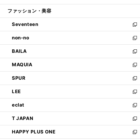
開
ウ
ン
ウ
ファッション・美容
く
で
ド
ィ
開
ウ
ン
Seventeen
く
で
ド
新
開
ウ
し
non-no
く
で
い
新
開
ウ
し
BAILA
く
ィ
い
新
ン
ウ
し
MAQUIA
ド
ィ
い
新
ウ
ン
ウ
し
SPUR
で
ド
ィ
い
新
開
ウ
ン
ウ
し
LEE
く
で
ド
ィ
い
新
開
ウ
ン
ウ
し
eclat
く
で
ド
ィ
い
新
開
ウ
ン
ウ
し
T JAPAN
く
で
ド
ィ
い
新
開
ウ
ン
ウ
し
HAPPY PLUS ONE
く
で
ド
ィ
い
新
開
ウ
ン
ウ
し