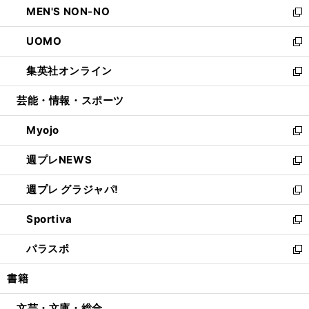
MEN'S NON-NO
く
で
ド
ィ
い
新
開
ウ
ン
ウ
し
UOMO
く
で
ド
ィ
い
新
開
ウ
ン
ウ
し
集英社オンライン
く
で
ド
ィ
い
新
開
ウ
ン
ウ
し
芸能・情報・スポーツ
く
で
ド
ィ
い
開
ウ
ン
ウ
Myojo
く
で
ド
ィ
新
開
ウ
ン
し
週プレNEWS
く
で
ド
い
新
開
ウ
ウ
し
週プレ グラジャパ!
く
で
ィ
い
新
開
ン
ウ
し
Sportiva
く
ド
ィ
い
新
ウ
ン
ウ
し
パラスポ
で
ド
ィ
い
新
開
ウ
ン
ウ
し
書籍
く
で
ド
ィ
い
開
ウ
ン
ウ
文芸・文庫・総合
く
で