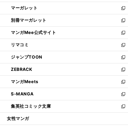
開
ウ
ン
し
マーガレット
く
で
ド
い
新
開
ウ
ウ
し
別冊マーガレット
く
で
ィ
い
新
開
ン
ウ
し
マンガMee公式サイト
く
ド
ィ
い
新
ウ
ン
ウ
し
リマコミ
で
ド
ィ
い
新
開
ウ
ン
ウ
し
ジャンプTOON
く
で
ド
ィ
い
新
開
ウ
ン
ウ
し
ZEBRACK
く
で
ド
ィ
い
新
開
ウ
ン
ウ
し
マンガMeets
く
で
ド
ィ
い
新
開
ウ
ン
ウ
し
S-MANGA
く
で
ド
ィ
い
新
開
ウ
ン
ウ
し
集英社コミック文庫
く
で
ド
ィ
い
新
開
ウ
ン
ウ
し
女性マンガ
く
で
ド
ィ
い
開
ウ
ン
ウ