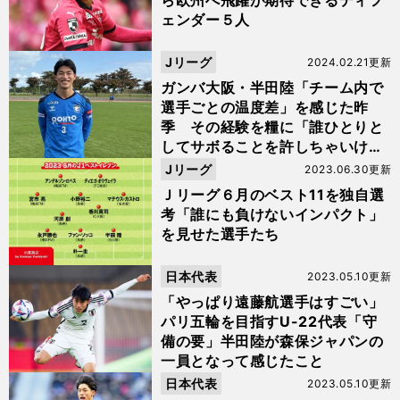
ら欧州へ飛躍が期待できるディフ
ェンダー５人
Jリーグ
2024.02.21更新
ガンバ大阪・半田陸「チーム内で
選手ごとの温度差」を感じた昨
季 その経験を糧に「誰ひとりと
してサボることを許しちゃいけな
い」
Jリーグ
2023.06.30更新
Ｊリーグ６月のベスト11を独自選
考「誰にも負けないインパクト」
を見せた選手たち
日本代表
2023.05.10更新
「やっぱり遠藤航選手はすごい」
パリ五輪を目指すU-22代表「守
備の要」半田陸が森保ジャパンの
一員となって感じたこと
日本代表
2023.05.10更新