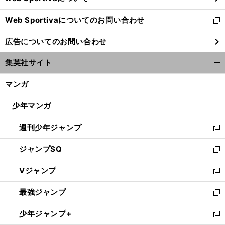
開
Web Sportivaについてのお問い合わせ
く
新
し
広告についてのお問い合わせ
い
ウ
集英社サイト
ィ
開
ン
く/
マンガ
ド
閉
ウ
じ
少年マンガ
で
る
開
週刊少年ジャンプ
く
新
し
ジャンプSQ
い
新
ウ
し
Vジャンプ
ィ
い
新
ン
ウ
し
最強ジャンプ
ド
ィ
い
新
ウ
ン
ウ
し
少年ジャンプ+
で
ド
ィ
い
新
開