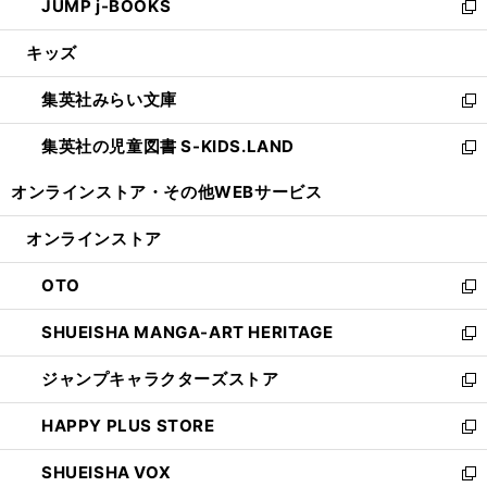
JUMP j-BOOKS
で
ド
ィ
い
新
開
ウ
ン
ウ
し
キッズ
く
で
ド
ィ
い
開
ウ
ン
ウ
集英社みらい文庫
く
で
ド
ィ
新
開
ウ
ン
し
集英社の児童図書 S-KIDS.LAND
く
で
ド
い
新
開
ウ
ウ
し
オンラインストア・
その他WEBサービス
く
で
ィ
い
開
ン
ウ
オンラインストア
く
ド
ィ
ウ
ン
OTO
で
ド
新
開
ウ
し
SHUEISHA MANGA-ART HERITAGE
く
で
い
新
開
ウ
し
ジャンプキャラクターズストア
く
ィ
い
新
ン
ウ
し
HAPPY PLUS STORE
ド
ィ
い
新
ウ
ン
ウ
し
SHUEISHA VOX
で
ド
ィ
い
新