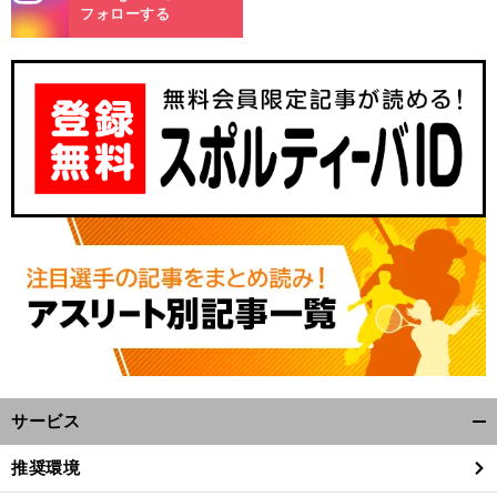
m
フォローする
サービス
開
く/
推奨環境
閉