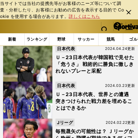
当サイトでは当社の提携先等がお客様のニーズ等について調
査・分析したり、お客様にお勧めの広告を表⽰する⽬的で Co
閉じ
okie を使⽤する場合があります。
詳しくはこちら
る
マイペ
web Sportiva (webスポルティーバ)
検索
メニュ
we
ー
「#半田陸」の最新ニュース・ 情報
b
ジ
新着
ランキング
野球
サッカー
競馬
ゴル
ス
日本代表
2024.04.24更新
ポ
ル
Ｕ－23日本代表が韓国戦で見せた
テ
「危うさ」 戦術的に勝負に徹しき
ィ
れないプレーと采配
ー
バ
日本代表
2024.03.23更新
Ｕ－23日本代表、世界との遭遇
突きつけられた戦力差を埋めるこ
とはできるか
Jリーグ
2024.02.22更新
毎熊晟矢の可能性は？ Ｊリーグか