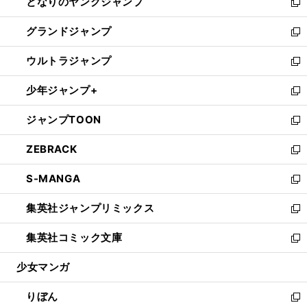
となりのヤングジャンプ
く
ド
ィ
い
新
ウ
ン
ウ
し
グランドジャンプ
で
ド
ィ
い
新
開
ウ
ン
ウ
し
ウルトラジャンプ
く
で
ド
ィ
い
新
開
ウ
ン
ウ
し
少年ジャンプ+
く
で
ド
ィ
い
新
開
ウ
ン
ウ
し
ジャンプTOON
く
で
ド
ィ
い
新
開
ウ
ン
ウ
し
ZEBRACK
く
で
ド
ィ
い
新
開
ウ
ン
ウ
し
S-MANGA
く
で
ド
ィ
い
新
開
ウ
ン
ウ
し
集英社ジャンプリミックス
く
で
ド
ィ
い
新
開
ウ
ン
ウ
し
集英社コミック文庫
く
で
ド
ィ
い
新
開
ウ
ン
ウ
し
少女マンガ
く
で
ド
ィ
い
開
ウ
ン
ウ
りぼん
く
で
ド
ィ
新