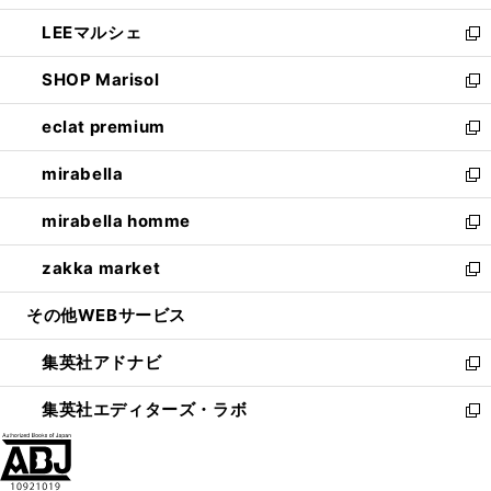
開
ウ
ン
ウ
し
LEEマルシェ
く
で
ド
ィ
い
新
開
ウ
ン
ウ
し
SHOP Marisol
く
で
ド
ィ
い
新
開
ウ
ン
ウ
し
eclat premium
く
で
ド
ィ
い
新
開
ウ
ン
ウ
し
mirabella
く
で
ド
ィ
い
新
開
ウ
ン
ウ
し
mirabella homme
く
で
ド
ィ
い
新
開
ウ
ン
ウ
し
zakka market
く
で
ド
ィ
い
新
開
ウ
ン
ウ
し
その他WEBサービス
く
で
ド
ィ
い
開
ウ
ン
ウ
集英社アドナビ
く
で
ド
ィ
新
開
ウ
ン
し
集英社エディターズ・ラボ
く
で
ド
い
新
開
ウ
ウ
し
く
で
ィ
い
開
ン
ウ