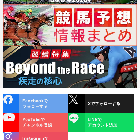
cebo
X
Facebookで
Xでフォローする
ok
フォローする
uTube
LINE
YouTubeで
LINEで
チャンネル登録
アカウント追加
stagra
Instagramで