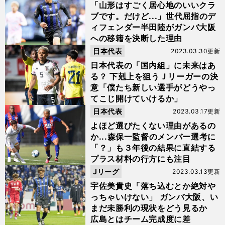
「山形はすごく居心地のいいクラ
ブです。だけど...」世代屈指のデ
ィフェンダー半田陸がガンバ大阪
への移籍を決断した理由
日本代表
2023.03.30更新
日本代表の「国内組」に未来はあ
る？ 下剋上を狙うＪリーガーの決
意「僕たち新しい選手がどうやっ
てこじ開けていけるか」
日本代表
2023.03.17更新
よほど選びたくない理由があるの
か...森保一監督のメンバー選考に
「？」も３年後の結果に直結する
プラス材料の行方にも注目
Jリーグ
2023.03.13更新
宇佐美貴史「落ち込むとか絶対や
っちゃいけない」 ガンバ大阪、い
まだ未勝利の現状をどう見るか
広島とはチーム完成度に差