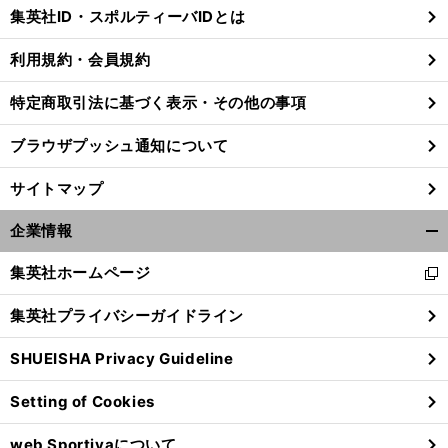
じ
集英社ID・スポルティーバIDとは
る
利用規約・会員規約
特定商取引法に基づく表示・その他の事項
ブラウザプッシュ通知について
サイトマップ
企業情報
開
く/
集英社ホームページ
新
閉
し
じ
集英社プライバシーガイドライン
い
る
ウ
SHUEISHA Privacy Guideline
ィ
ン
Setting of Cookies
ド
ウ
web Sportivaについて
で