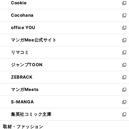
Cookie
く
で
ド
ィ
新
開
ウ
ン
し
Cocohana
く
で
ド
い
新
開
ウ
ウ
し
office YOU
く
で
ィ
い
新
開
ン
ウ
し
マンガMee公式サイト
く
ド
ィ
い
新
ウ
ン
ウ
し
リマコミ
で
ド
ィ
い
新
開
ウ
ン
ウ
し
ジャンプTOON
く
で
ド
ィ
い
新
開
ウ
ン
ウ
し
ZEBRACK
く
で
ド
ィ
い
新
開
ウ
ン
ウ
し
マンガMeets
く
で
ド
ィ
い
新
開
ウ
ン
ウ
し
S-MANGA
く
で
ド
ィ
い
新
開
ウ
ン
ウ
し
集英社コミック文庫
く
で
ド
ィ
い
新
開
ウ
ン
ウ
し
取材・ファッション
く
で
ド
ィ
い