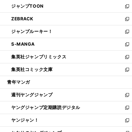
ウ
ン
ウ
し
ジャンプTOON
く
で
ド
ィ
い
新
開
ウ
ン
ウ
し
ZEBRACK
く
で
ド
ィ
い
新
開
ウ
ン
ウ
し
ジャンプルーキー！
く
で
ド
ィ
い
新
開
ウ
ン
ウ
し
S-MANGA
く
で
ド
ィ
い
新
開
ウ
ン
ウ
し
集英社ジャンプリミックス
く
で
ド
ィ
い
新
開
ウ
ン
ウ
し
集英社コミック文庫
く
で
ド
ィ
い
新
開
ウ
ン
ウ
し
青年マンガ
く
で
ド
ィ
い
開
ウ
ン
ウ
週刊ヤングジャンプ
く
で
ド
ィ
新
開
ウ
ン
し
ヤングジャンプ定期購読デジタル
く
で
ド
い
新
開
ウ
ウ
し
ヤンジャン！
く
で
ィ
い
新
開
ン
ウ
し