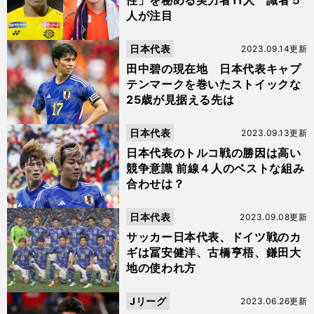
性」を秘める実力者11人 識者５
人が注目
日本代表
2023.09.14更新
田中碧の現在地 日本代表キャプ
テンマークを巻いたストイックな
25歳が見据える先は
日本代表
2023.09.13更新
日本代表のトルコ戦の勝因は高い
競争意識 前線４人のベストな組み
合わせは？
日本代表
2023.09.08更新
サッカー日本代表、ドイツ戦のカ
ギは冨安健洋、古橋亨梧、鎌田大
地の使われ方
Jリーグ
2023.06.26更新