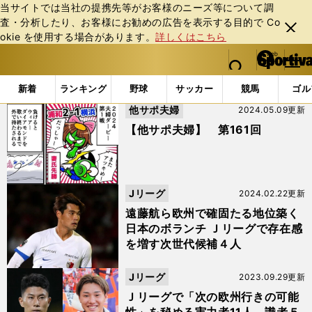
当サイトでは当社の提携先等がお客様のニーズ等について調
査・分析したり、お客様にお勧めの広告を表⽰する⽬的で Co
閉じ
okie を使⽤する場合があります。
詳しくはこちら
る
マイペ
web Sportiva (webスポルティーバ)
検索
メニュ
we
ー
「#伊藤敦樹」の最新ニュース・ 情報
b
ジ
新着
ランキング
野球
サッカー
競馬
ゴル
ス
他サポ夫婦
2024.05.09更新
ポ
ル
【他サポ夫婦】 第161回
テ
ィ
ー
バ
Jリーグ
2024.02.22更新
遠藤航ら欧州で確固たる地位築く
日本のボランチ Ｊリーグで存在感
を増す次世代候補４人
Jリーグ
2023.09.29更新
Ｊリーグで「次の欧州行きの可能