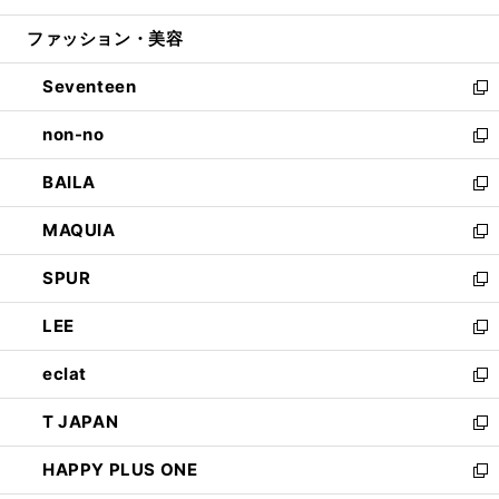
開
ウ
ン
ウ
ファッション・美容
く
で
ド
ィ
開
ウ
ン
Seventeen
く
で
ド
新
開
ウ
し
non-no
く
で
い
新
開
ウ
し
BAILA
く
ィ
い
新
ン
ウ
し
MAQUIA
ド
ィ
い
新
ウ
ン
ウ
し
SPUR
で
ド
ィ
い
新
開
ウ
ン
ウ
し
LEE
く
で
ド
ィ
い
新
開
ウ
ン
ウ
し
eclat
く
で
ド
ィ
い
新
開
ウ
ン
ウ
し
T JAPAN
く
で
ド
ィ
い
新
開
ウ
ン
ウ
し
HAPPY PLUS ONE
く
で
ド
ィ
い
新
開
ウ
ン
ウ
し