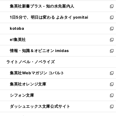
開
ン
ウ
し
集英社新書プラス - 知の水先案内人
く
ド
ィ
い
新
ウ
ン
ウ
し
1日5分で、明日は変わる よみタイ yomitai
で
ド
ィ
い
新
開
ウ
ン
ウ
し
kotoba
く
で
ド
ィ
い
新
開
ウ
ン
ウ
し
e!集英社
く
で
ド
ィ
い
新
開
ウ
ン
ウ
し
情報・知識＆オピニオン imidas
く
で
ド
ィ
い
新
開
ウ
ン
ウ
し
ライトノベル・ノベライズ
く
で
ド
ィ
い
開
ウ
ン
ウ
集英社Webマガジン コバルト
く
で
ド
ィ
新
開
ウ
ン
し
集英社オレンジ文庫
く
で
ド
い
新
開
ウ
ウ
し
シフォン文庫
く
で
ィ
い
新
開
ン
ウ
し
ダッシュエックス文庫公式サイト
く
ド
ィ
い
新
ウ
ン
ウ
し