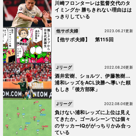
川崎フロンターレは監督交代のタ
イミングか 勝ちきれない理由はは
っきりしている
他サポ夫婦
2023.06.21更新
【他サポ夫婦】 第115回
Jリーグ
2022.08.26更新
酒井宏樹、ショルツ、伊藤敦樹...
浦和レッズをACL決勝へ導いた頼
もしき「後方部隊」
Jリーグ
2022.08.06更新
負けない浦和レッズに上位は見え
てきたか。ゴールシーンでは個々
のサッカーIQががっちりかみ合っ
ている