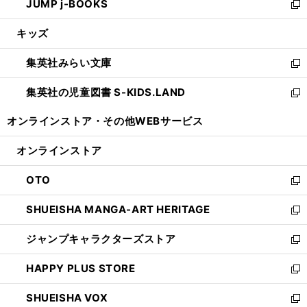
JUMP j-BOOKS
で
ド
ィ
い
新
開
ウ
ン
ウ
し
キッズ
く
で
ド
ィ
い
開
ウ
ン
ウ
集英社みらい文庫
く
で
ド
ィ
新
開
ウ
ン
し
集英社の児童図書 S-KIDS.LAND
く
で
ド
い
新
開
ウ
ウ
し
オンラインストア・
その他WEBサービス
く
で
ィ
い
開
ン
ウ
オンラインストア
く
ド
ィ
ウ
ン
OTO
で
ド
新
開
ウ
し
SHUEISHA MANGA-ART HERITAGE
く
で
い
新
開
ウ
し
ジャンプキャラクターズストア
く
ィ
い
新
ン
ウ
し
HAPPY PLUS STORE
ド
ィ
い
新
ウ
ン
ウ
し
SHUEISHA VOX
で
ド
ィ
い
新