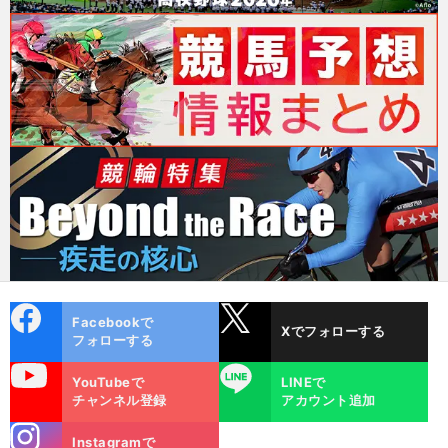
cebo
X
Facebookで
Xでフォローする
ok
フォローする
uTube
LINE
YouTubeで
LINEで
チャンネル登録
アカウント追加
stagra
Instagramで