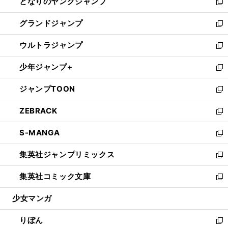
となりのヤングジャンプ
く
ド
ィ
い
新
ウ
ン
ウ
し
グランドジャンプ
で
ド
ィ
い
新
開
ウ
ン
ウ
し
ウルトラジャンプ
く
で
ド
ィ
い
新
開
ウ
ン
ウ
し
少年ジャンプ+
く
で
ド
ィ
い
新
開
ウ
ン
ウ
し
ジャンプTOON
く
で
ド
ィ
い
新
開
ウ
ン
ウ
し
ZEBRACK
く
で
ド
ィ
い
新
開
ウ
ン
ウ
し
S-MANGA
く
で
ド
ィ
い
新
開
ウ
ン
ウ
し
集英社ジャンプリミックス
く
で
ド
ィ
い
新
開
ウ
ン
ウ
し
集英社コミック文庫
く
で
ド
ィ
い
新
開
ウ
ン
ウ
し
少女マンガ
く
で
ド
ィ
い
開
ウ
ン
ウ
りぼん
く
で
ド
ィ
新