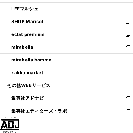
開
ウ
ン
ウ
し
LEEマルシェ
く
で
ド
ィ
い
新
開
ウ
ン
ウ
し
SHOP Marisol
く
で
ド
ィ
い
新
開
ウ
ン
ウ
し
eclat premium
く
で
ド
ィ
い
新
開
ウ
ン
ウ
し
mirabella
く
で
ド
ィ
い
新
開
ウ
ン
ウ
し
mirabella homme
く
で
ド
ィ
い
新
開
ウ
ン
ウ
し
zakka market
く
で
ド
ィ
い
新
開
ウ
ン
ウ
し
その他WEBサービス
く
で
ド
ィ
い
開
ウ
ン
ウ
集英社アドナビ
く
で
ド
ィ
新
開
ウ
ン
し
集英社エディターズ・ラボ
く
で
ド
い
新
開
ウ
ウ
し
く
で
ィ
い
開
ン
ウ