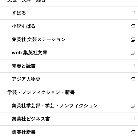
ド
ィ
開
ウ
ン
すばる
く
で
ド
新
開
ウ
し
小説すばる
く
で
い
新
開
ウ
し
集英社 文芸ステーション
く
ィ
い
新
ン
ウ
し
web 集英社文庫
ド
ィ
い
新
ウ
ン
ウ
し
青春と読書
で
ド
ィ
い
新
開
ウ
ン
ウ
し
アジア人物史
く
で
ド
ィ
い
新
開
ウ
ン
ウ
し
学芸・ノンフィクション・新書
く
で
ド
ィ
い
開
ウ
ン
ウ
集英社学芸部 - 学芸・ノンフィクション
く
で
ド
ィ
新
開
ウ
ン
し
集英社ビジネス書
く
で
ド
い
新
開
ウ
ウ
し
集英社新書
く
で
ィ
い
新