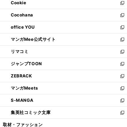
Cookie
く
で
ド
ィ
新
開
ウ
ン
し
Cocohana
く
で
ド
い
新
開
ウ
ウ
し
office YOU
く
で
ィ
い
新
開
ン
ウ
し
マンガMee公式サイト
く
ド
ィ
い
新
ウ
ン
ウ
し
リマコミ
で
ド
ィ
い
新
開
ウ
ン
ウ
し
ジャンプTOON
く
で
ド
ィ
い
新
開
ウ
ン
ウ
し
ZEBRACK
く
で
ド
ィ
い
新
開
ウ
ン
ウ
し
マンガMeets
く
で
ド
ィ
い
新
開
ウ
ン
ウ
し
S-MANGA
く
で
ド
ィ
い
新
開
ウ
ン
ウ
し
集英社コミック文庫
く
で
ド
ィ
い
新
開
ウ
ン
ウ
し
取材・ファッション
く
で
ド
ィ
い