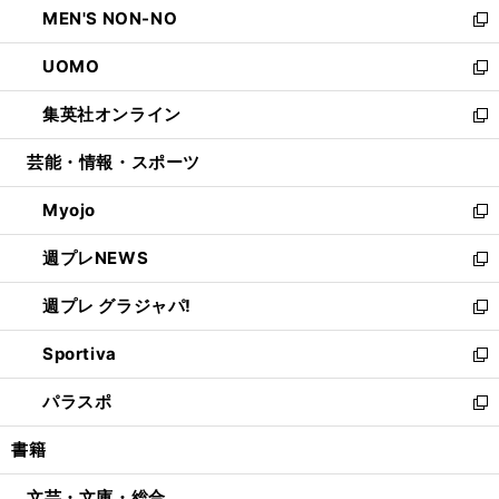
MEN'S NON-NO
く
で
ド
ィ
い
新
開
ウ
ン
ウ
し
UOMO
く
で
ド
ィ
い
新
開
ウ
ン
ウ
し
集英社オンライン
く
で
ド
ィ
い
新
開
ウ
ン
ウ
し
芸能・情報・スポーツ
く
で
ド
ィ
い
開
ウ
ン
ウ
Myojo
く
で
ド
ィ
新
開
ウ
ン
し
週プレNEWS
く
で
ド
い
新
開
ウ
ウ
し
週プレ グラジャパ!
く
で
ィ
い
新
開
ン
ウ
し
Sportiva
く
ド
ィ
い
新
ウ
ン
ウ
し
パラスポ
で
ド
ィ
い
新
開
ウ
ン
ウ
し
書籍
く
で
ド
ィ
い
開
ウ
ン
ウ
文芸・文庫・総合
く
で