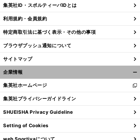
じ
集英社ID・スポルティーバIDとは
る
利用規約・会員規約
特定商取引法に基づく表示・その他の事項
ブラウザプッシュ通知について
サイトマップ
企業情報
開
く/
集英社ホームページ
新
閉
し
じ
集英社プライバシーガイドライン
い
る
ウ
SHUEISHA Privacy Guideline
ィ
ン
Setting of Cookies
ド
ウ
web Sportivaについて
で