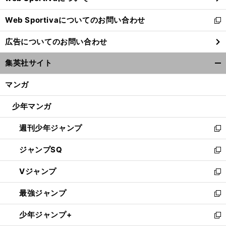
開
Web Sportivaについてのお問い合わせ
く
新
し
広告についてのお問い合わせ
い
ウ
集英社サイト
ィ
開
ン
く/
マンガ
ド
閉
ウ
じ
少年マンガ
で
る
開
週刊少年ジャンプ
く
新
し
ジャンプSQ
い
新
ウ
し
Vジャンプ
ィ
い
新
ン
ウ
し
最強ジャンプ
ド
ィ
い
新
ウ
ン
ウ
し
少年ジャンプ+
で
ド
ィ
い
新
開