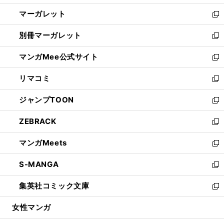
開
ウ
ン
し
マーガレット
く
で
ド
い
新
開
ウ
ウ
し
別冊マーガレット
く
で
ィ
い
新
開
ン
ウ
し
マンガMee公式サイト
く
ド
ィ
い
新
ウ
ン
ウ
し
リマコミ
で
ド
ィ
い
新
開
ウ
ン
ウ
し
ジャンプTOON
く
で
ド
ィ
い
新
開
ウ
ン
ウ
し
ZEBRACK
く
で
ド
ィ
い
新
開
ウ
ン
ウ
し
マンガMeets
く
で
ド
ィ
い
新
開
ウ
ン
ウ
し
S-MANGA
く
で
ド
ィ
い
新
開
ウ
ン
ウ
し
集英社コミック文庫
く
で
ド
ィ
い
新
開
ウ
ン
ウ
し
女性マンガ
く
で
ド
ィ
い
開
ウ
ン
ウ