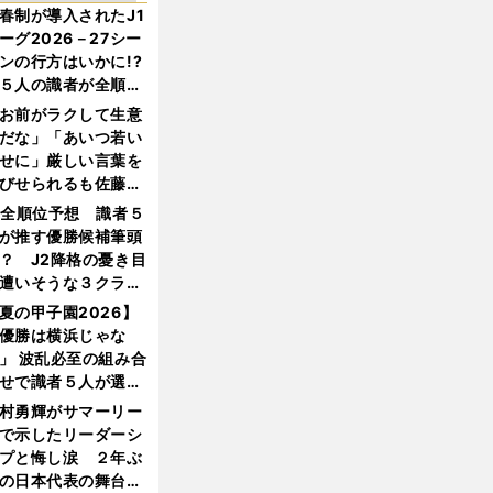
春制が導入されたJ1
ーグ2026－27シー
ンの行方はいかに!?
５人の識者が全順位
大胆予想
お前がラクして生意
だな」「あいつ若い
せに」厳しい言葉を
びせられるも佐藤慎
郎が貫いた誇りとフ
1全順位予想 識者５
ンへの思い
が推す優勝候補筆頭
？ J2降格の憂き目
遭いそうな３クラブ
は？
夏の甲子園2026】
優勝は横浜じゃな
」 波乱必至の組み合
せで識者５人が選ん
優勝校はここだ！
村勇輝がサマーリー
で示したリーダーシ
プと悔し涙 ２年ぶ
の日本代表の舞台を