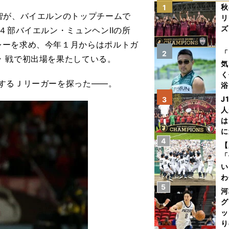
秋
1
智が、バイエルンのトップチームで
リ
ズ
。４部バイエルン・ミュンヘンⅡの所
レーを求め、今年１月からはポルトガ
を
「
2
 戦で初出場を果たしている。
気
く
するＪリーガーを探った――。
浴
太
J
3
ァ
人
は
に
4
と
【
「
い
わ
5
だ
河
グ
ッ
り