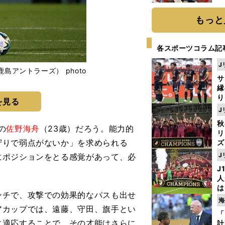
糧
は
もっと
各スポーツコラム記
J
アントラーズ） photo
サ
縁
り
を見る
開
J
見
秋
の
佐野海舟
（23歳）だろう。能力的
リ
守りで弱点がないか」を求められる
ズ
J
にポジションをとる感覚があって、必
を
J
。
人
は
チで、攻撃での効果的なパスも出せ
に
海
と
アカップでは、遠藤、守田、旗手とい
「
に適応することで、その才能はさらに
計