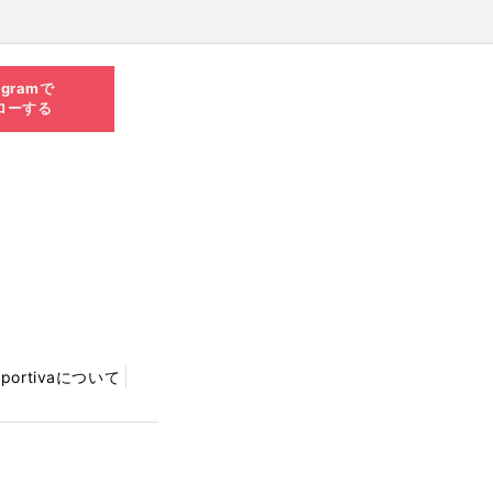
agramで
ローする
Sportivaについて