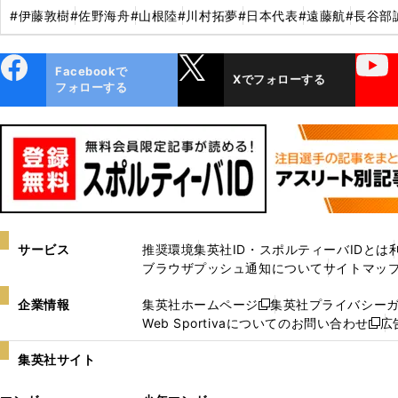
#伊藤敦樹
#佐野海舟
#山根陸
#川村拓夢
#日本代表
#遠藤航
#長谷部
ebo
X
YouTube
Facebookで
Xでフォローする
ok
フォローする
サービス
推奨環境
集英社ID・スポルティーバIDとは
ブラウザプッシュ通知について
サイトマッ
企業情報
集英社ホームページ
集英社プライバシー
新
Web Sportivaについてのお問い合わせ
広
し
新
い
し
集英社サイト
ウ
い
ィ
ウ