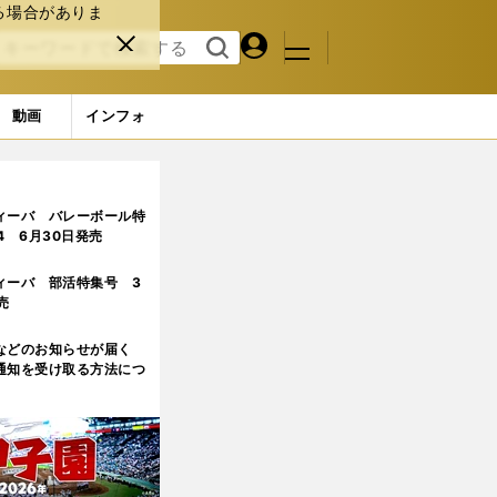
る場合がありま
マイペ
閉じ
検索
メニュ
ー
る
す
ジ
る
動画
インフォ
世代候補４人
ィーバ バレーボール特
.4 6月30日発売
ィーバ 部活特集号 3
売
などのお知らせが届く
通知を受け取る方法につ