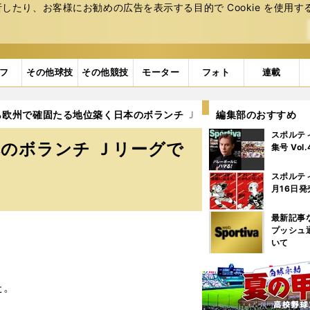
たり、お客様にお勧めの広告を表⽰する⽬的で Cookie を使⽤す
フ
その他球技
その他競技
モーター
フォト
連載
ら欧州で確固たる地位築く日本のボランチ Ｊリーグで存在感を増す次
編集部のおすすめ
スポルテ
のボランチ Ｊリーグで
集号 Vol
スポルテ
月16日発
最新記事
プッシュ
いて
た。