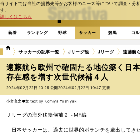
当サイトでは当社の提携先等がお客様のニーズ等について調査・分析し
web Sportiva (webスポルティーバ)
す。
詳しくはこちら
新着
ランキング
野球
サッカー
競馬
ゴル
we
サッカーの記事一覧
Jリーグ他
Jリーグ
遠藤航
b
ス
遠藤航ら欧州で確固たる地位築く日本
ポ
ル
存在感を増す次世代候補４人
テ
2024年02月22日 10:25 公開
2024年02月22日 10:47 更新
ィ
ー
バ
小宮良之●文 text by Komiya Yoshiyuki
Ｊリーグの海外移籍候補２～MF編
日本サッカーは、過去に世界的ボランチを輩出してき