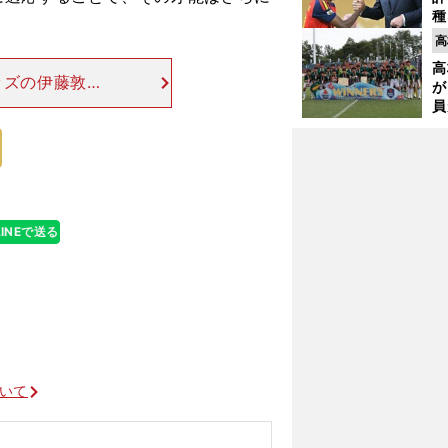
種
ィ
高
起
高
ッズの伊藤敦樹
が
みだ。体格を生
員
表のトルコ戦で
み
LINEで送る
ついて