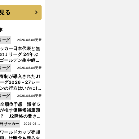
に３年目のNBA挑戦
続く
見る
事
リーグ
2026.08.06更新
ッカー日本代表と無
のＪリーグ 24年ぶ
ゴールデン生中継の
幕戦でヘタな試合は
リーグ
2026.08.06更新
せられない
春制が導入されたJ1
ーグ2026－27シー
ンの行方はいかに!?
５人の識者が全順位
リーグ
2026.08.06更新
大胆予想
1全順位予想 識者５
が推す優勝候補筆頭
？ J2降格の憂き目
遭いそうな３クラブ
外サッカー
2026.08.05
は？
ワールドカップ売却
更新
画」は断念も残る火