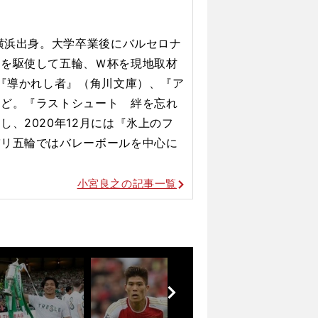
Ｊリーグから欧州へ飛躍が期待できるディフェンダー５人
、横浜出身。大学卒業後にバルセロナ
力を駆使して五輪、Ｗ杯を現地取材
で『導かれし者』（角川文庫）、『ア
など。『ラストシュート 絆を忘れ
、2020年12月には『氷上のフ
パリ五輪ではバレーボールを
中心に
小宮良之の記事一覧
前
へ