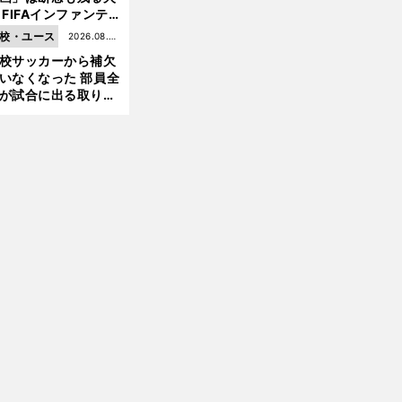
 FIFAインファンテ
ーノ会長体制に何が
校・ユース
2026.08.05
きているのか
校サッカーから補欠
更新
いなくなった 部員全
が試合に出る取り組
が進んでいる
前