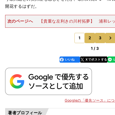
開花するはずだ。
次のページへ
【貴重な左利きの川村拓夢】 浦和レ
（25歳）も、ポテンシャルの高さは日本代表でも証明済
かした攻守が特長で、ダイナミックなプレーが売り。代
次
見せたゴールのように
1
2
3
のページへ
1 / 3
いいね
Xでポストする
line
faceboo
x
k
Googleの「優先ソース」に
？
著者プロフィール