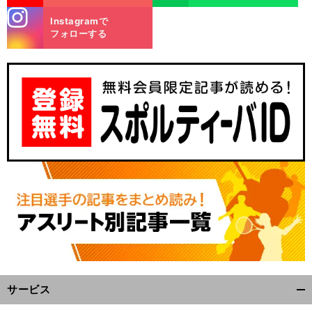
stagra
Instagramで
m
フォローする
サービス
開
く/