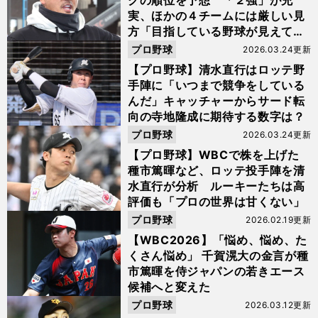
グの順位を予想 「２強」が充
実、ほかの４チームには厳しい見
方「目指している野球が見えてこ
ない」
プロ野球
2026.03.24更新
【プロ野球】清水直行はロッテ野
手陣に「いつまで競争をしている
んだ」キャッチャーからサード転
向の寺地隆成に期待する数字は？
プロ野球
2026.03.24更新
【プロ野球】WBCで株を上げた
種市篤暉など、ロッテ投手陣を清
水直行が分析 ルーキーたちは高
評価も「プロの世界は甘くない」
プロ野球
2026.02.19更新
【WBC2026】「悩め、悩め、た
くさん悩め」 千賀滉大の金言が種
市篤暉を侍ジャパンの若きエース
候補へと変えた
プロ野球
2026.03.12更新