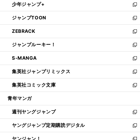
少年ジャンプ+
で
ド
ィ
い
新
開
ウ
ン
ウ
し
ジャンプTOON
く
で
ド
ィ
い
新
開
ウ
ン
ウ
し
ZEBRACK
く
で
ド
ィ
い
新
開
ウ
ン
ウ
し
ジャンプルーキー！
く
で
ド
ィ
い
新
開
ウ
ン
ウ
し
S-MANGA
く
で
ド
ィ
い
新
開
ウ
ン
ウ
し
集英社ジャンプリミックス
く
で
ド
ィ
い
新
開
ウ
ン
ウ
し
集英社コミック文庫
く
で
ド
ィ
い
新
開
ウ
ン
ウ
し
青年マンガ
く
で
ド
ィ
い
開
ウ
ン
ウ
週刊ヤングジャンプ
く
で
ド
ィ
新
開
ウ
ン
し
ヤングジャンプ定期購読デジタル
く
で
ド
い
新
開
ウ
ウ
し
ヤンジャン！
く
で
ィ
い