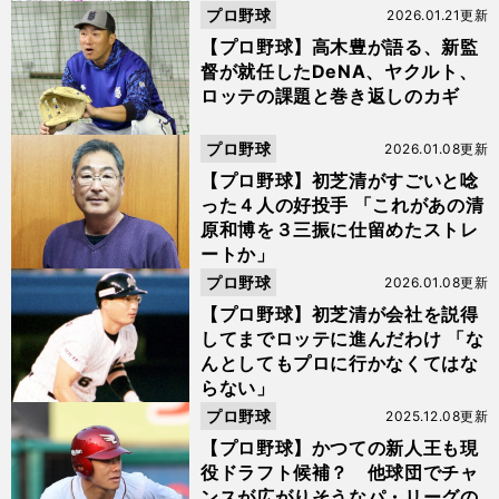
プロ野球
2026.01.21更新
【プロ野球】高木豊が語る、新監
督が就任したDeNA、ヤクルト、
ロッテの課題と巻き返しのカギ
プロ野球
2026.01.08更新
【プロ野球】初芝清がすごいと唸
った４人の好投手 「これがあの清
原和博を３三振に仕留めたストレ
ートか」
プロ野球
2026.01.08更新
【プロ野球】初芝清が会社を説得
してまでロッテに進んだわけ 「な
んとしてもプロに行かなくてはな
らない」
プロ野球
2025.12.08更新
【プロ野球】かつての新人王も現
役ドラフト候補？ 他球団でチャ
ンスが広がりそうなパ・リーグの