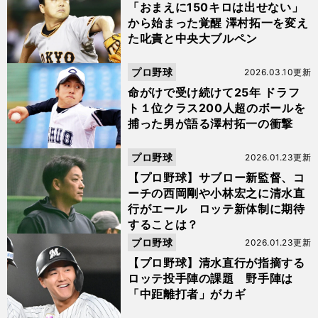
「おまえに150キロは出せない」
から始まった覚醒 澤村拓一を変え
た叱責と中央大ブルペン
プロ野球
2026.03.10更新
命がけで受け続けて25年 ドラフ
ト１位クラス200人超のボールを
捕った男が語る澤村拓一の衝撃
プロ野球
2026.01.23更新
【プロ野球】サブロー新監督、コ
ーチの西岡剛や小林宏之に清水直
行がエール ロッテ新体制に期待
することは？
プロ野球
2026.01.23更新
【プロ野球】清水直行が指摘する
ロッテ投手陣の課題 野手陣は
「中距離打者」がカギ