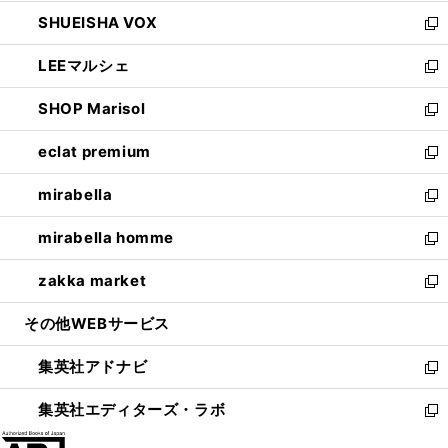
ウ
ン
ウ
し
SHUEISHA VOX
で
ド
ィ
い
新
開
ウ
ン
ウ
し
LEEマルシェ
く
で
ド
ィ
い
新
開
ウ
ン
ウ
し
SHOP Marisol
く
で
ド
ィ
い
新
開
ウ
ン
ウ
し
eclat premium
く
で
ド
ィ
い
新
開
ウ
ン
ウ
し
mirabella
く
で
ド
ィ
い
新
開
ウ
ン
ウ
し
mirabella homme
く
で
ド
ィ
い
新
開
ウ
ン
ウ
し
zakka market
く
で
ド
ィ
い
新
開
ウ
ン
ウ
し
その他WEBサービス
く
で
ド
ィ
い
開
ウ
ン
ウ
集英社アドナビ
く
で
ド
ィ
新
開
ウ
ン
し
集英社エディターズ・ラボ
く
で
ド
い
新
開
ウ
ウ
し