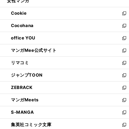
女性マンガ
く
で
ド
ィ
い
開
ウ
ン
ウ
Cookie
く
で
ド
ィ
新
開
ウ
ン
し
Cocohana
く
で
ド
い
新
開
ウ
ウ
し
office YOU
く
で
ィ
い
新
開
ン
ウ
し
マンガMee公式サイト
く
ド
ィ
い
新
ウ
ン
ウ
し
リマコミ
で
ド
ィ
い
新
開
ウ
ン
ウ
し
ジャンプTOON
く
で
ド
ィ
い
新
開
ウ
ン
ウ
し
ZEBRACK
く
で
ド
ィ
い
新
開
ウ
ン
ウ
し
マンガMeets
く
で
ド
ィ
い
新
開
ウ
ン
ウ
し
S-MANGA
く
で
ド
ィ
い
新
開
ウ
ン
ウ
し
集英社コミック文庫
く
で
ド
ィ
い
新