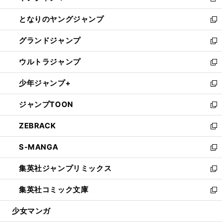
新
開
ン
ウ
し
となりのヤングジャンプ
く
ド
ィ
い
新
ウ
ン
ウ
し
グランドジャンプ
で
ド
ィ
い
新
開
ウ
ン
ウ
し
ウルトラジャンプ
く
で
ド
ィ
い
新
開
ウ
ン
ウ
し
少年ジャンプ+
く
で
ド
ィ
い
新
開
ウ
ン
ウ
し
ジャンプTOON
く
で
ド
ィ
い
新
開
ウ
ン
ウ
し
ZEBRACK
く
で
ド
ィ
い
新
開
ウ
ン
ウ
し
S-MANGA
く
で
ド
ィ
い
新
開
ウ
ン
ウ
し
集英社ジャンプリミックス
く
で
ド
ィ
い
新
開
ウ
ン
ウ
し
集英社コミック文庫
く
で
ド
ィ
い
新
開
ウ
ン
ウ
し
少女マンガ
く
で
ド
ィ
い
開