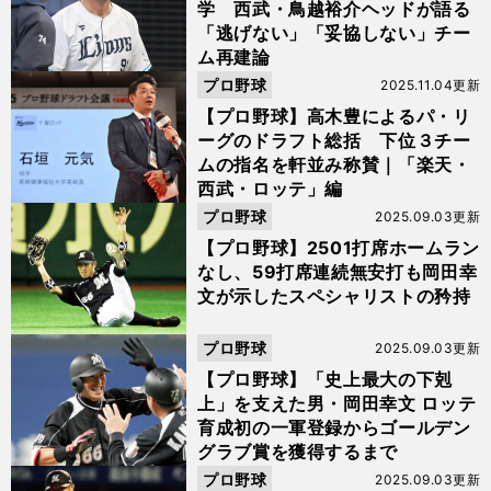
学 西武・鳥越裕介ヘッドが語る
「逃げない」「妥協しない」チー
ム再建論
プロ野球
2025.11.04更新
【プロ野球】高木豊によるパ・リ
ーグのドラフト総括 下位３チー
ムの指名を軒並み称賛｜「楽天・
西武・ロッテ」編
プロ野球
2025.09.03更新
【プロ野球】2501打席ホームラン
なし、59打席連続無安打も岡田幸
文が示したスペシャリストの矜持
プロ野球
2025.09.03更新
【プロ野球】「史上最大の下剋
上」を支えた男・岡田幸文 ロッテ
育成初の一軍登録からゴールデン
グラブ賞を獲得するまで
プロ野球
2025.09.03更新