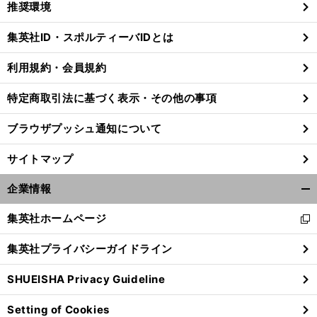
推奨環境
閉
じ
集英社ID・スポルティーバIDとは
る
利用規約・会員規約
特定商取引法に基づく表示・その他の事項
ブラウザプッシュ通知について
サイトマップ
企業情報
開
く/
集英社ホームページ
新
閉
し
じ
集英社プライバシーガイドライン
い
る
ウ
SHUEISHA Privacy Guideline
ィ
ン
Setting of Cookies
ド