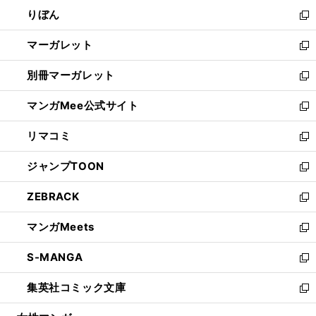
ウ
ン
ウ
りぼん
く
で
ド
ィ
新
開
ウ
ン
し
マーガレット
く
で
ド
い
新
開
ウ
ウ
し
別冊マーガレット
く
で
ィ
い
新
開
ン
ウ
し
マンガMee公式サイト
く
ド
ィ
い
新
ウ
ン
ウ
し
リマコミ
で
ド
ィ
い
新
開
ウ
ン
ウ
し
ジャンプTOON
く
で
ド
ィ
い
新
開
ウ
ン
ウ
し
ZEBRACK
く
で
ド
ィ
い
新
開
ウ
ン
ウ
し
マンガMeets
く
で
ド
ィ
い
新
開
ウ
ン
ウ
し
S-MANGA
く
で
ド
ィ
い
新
開
ウ
ン
ウ
し
集英社コミック文庫
く
で
ド
ィ
い
新
開
ウ
ン
ウ
し