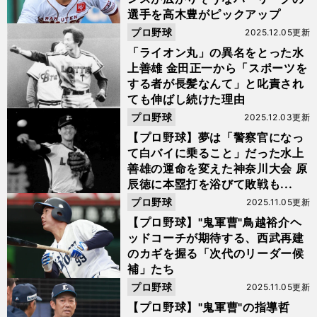
選手を高木豊がピックアップ
プロ野球
2025.12.05更新
「ライオン丸」の異名をとった水
上善雄 金田正一から「スポーツを
する者が長髪なんて」と叱責され
ても伸ばし続けた理由
プロ野球
2025.12.03更新
【プロ野球】夢は「警察官になっ
て白バイに乗ること」だった水上
善雄の運命を変えた神奈川大会 原
辰徳に本塁打を浴びて敗戦も...
プロ野球
2025.11.05更新
【プロ野球】"鬼軍曹"鳥越裕介ヘ
ッドコーチが期待する、西武再建
のカギを握る「次代のリーダー候
補」たち
プロ野球
2025.11.05更新
【プロ野球】"鬼軍曹"の指導哲