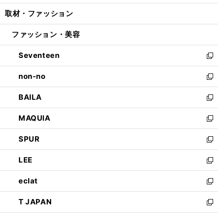
開
ウ
ン
ウ
し
取材・ファッション
く
で
ド
ィ
い
開
ウ
ン
ウ
ファッション・美容
く
で
ド
ィ
開
ウ
ン
Seventeen
く
で
ド
新
開
ウ
し
non-no
く
で
い
新
開
ウ
し
BAILA
く
ィ
い
新
ン
ウ
し
MAQUIA
ド
ィ
い
新
ウ
ン
ウ
し
SPUR
で
ド
ィ
い
新
開
ウ
ン
ウ
し
LEE
く
で
ド
ィ
い
新
開
ウ
ン
ウ
し
eclat
く
で
ド
ィ
い
新
開
ウ
ン
ウ
し
T JAPAN
く
で
ド
ィ
い
新
開
ウ
ン
ウ
し