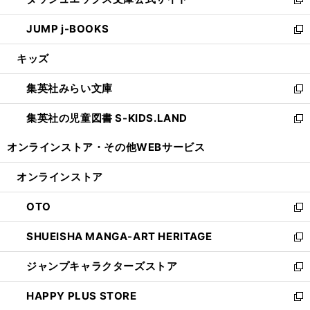
ド
ィ
い
新
ウ
ン
ウ
し
JUMP j-BOOKS
で
ド
ィ
い
新
開
ウ
ン
ウ
し
キッズ
く
で
ド
ィ
い
開
ウ
ン
ウ
集英社みらい文庫
く
で
ド
ィ
新
開
ウ
ン
し
集英社の児童図書 S-KIDS.LAND
く
で
ド
い
新
開
ウ
ウ
し
オンラインストア・
その他WEBサービス
く
で
ィ
い
開
ン
ウ
オンラインストア
く
ド
ィ
ウ
ン
OTO
で
ド
新
開
ウ
し
SHUEISHA MANGA-ART HERITAGE
く
で
い
新
開
ウ
し
ジャンプキャラクターズストア
く
ィ
い
新
ン
ウ
し
HAPPY PLUS STORE
ド
ィ
い
新