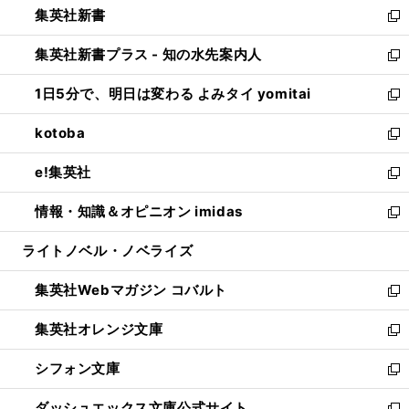
集英社新書
く
で
ィ
い
新
開
ン
ウ
し
集英社新書プラス - 知の水先案内人
く
ド
ィ
い
新
ウ
ン
ウ
し
1日5分で、明日は変わる よみタイ yomitai
で
ド
ィ
い
新
開
ウ
ン
ウ
し
kotoba
く
で
ド
ィ
い
新
開
ウ
ン
ウ
し
e!集英社
く
で
ド
ィ
い
新
開
ウ
ン
ウ
し
情報・知識＆オピニオン imidas
く
で
ド
ィ
い
新
開
ウ
ン
ウ
し
ライトノベル・ノベライズ
く
で
ド
ィ
い
開
ウ
ン
ウ
集英社Webマガジン コバルト
く
で
ド
ィ
新
開
ウ
ン
し
集英社オレンジ文庫
く
で
ド
い
新
開
ウ
ウ
し
シフォン文庫
く
で
ィ
い
新
開
ン
ウ
し
ダッシュエックス文庫公式サイト
く