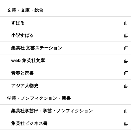
開
ウ
ン
ウ
文芸・文庫・総合
く
で
ド
ィ
開
ウ
ン
すばる
く
で
ド
新
開
ウ
し
小説すばる
く
で
い
新
開
ウ
し
集英社 文芸ステーション
く
ィ
い
新
ン
ウ
し
web 集英社文庫
ド
ィ
い
新
ウ
ン
ウ
し
青春と読書
で
ド
ィ
い
新
開
ウ
ン
ウ
し
アジア人物史
く
で
ド
ィ
い
新
開
ウ
ン
ウ
し
学芸・ノンフィクション・新書
く
で
ド
ィ
い
開
ウ
ン
ウ
集英社学芸部 - 学芸・ノンフィクション
く
で
ド
ィ
新
開
ウ
ン
し
集英社ビジネス書
く
で
ド
い
新
開
ウ
ウ
し