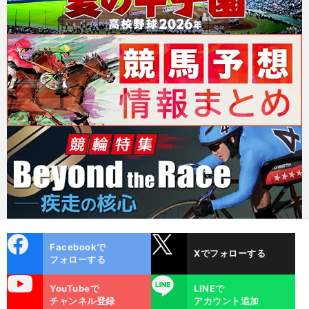
cebo
X
Facebookで
Xでフォローする
ok
フォローする
uTube
LINE
YouTubeで
LINEで
チャンネル登録
アカウント追加