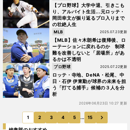
【プロ野球】大学中退、引きこも
り、アルバイト生活...元ロッテ・
岡田幸文が振り返るプロ入りまで
の壮絶人生
MLB
2025.07.23更新
【MLB】佐々木朗希は復帰後、ロ
ーテーションに戻れるのか 制球
難を改善しないと「居場所」があ
るかは不透明
プロ野球
2025.07.22更新
ロッテ・寺地、DeNA・松尾、中
日・石伊 伊東勤が球界の未来を担
う「打てる捕手」候補の３人を分
析
2026年06月23日 10:27 更新
次
1
2
3
4
5
...
15
のページへ
編集部のおすすめ