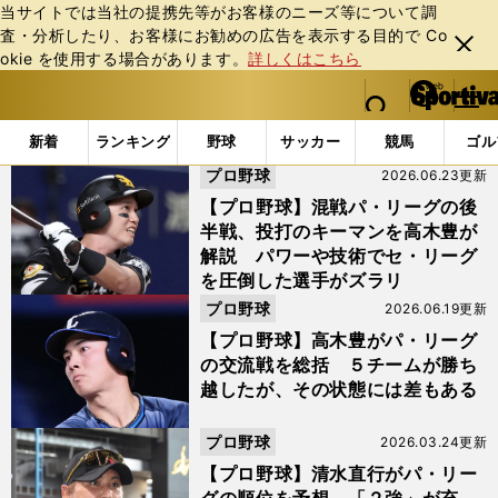
当サイトでは当社の提携先等がお客様のニーズ等について調
査・分析したり、お客様にお勧めの広告を表⽰する⽬的で Co
閉じ
okie を使⽤する場合があります。
詳しくはこちら
る
マイペ
web Sportiva (webスポルティーバ)
検索
メニュ
we
ー
「#ロッテ」の最新ニュース・ 情報
b
ジ
新着
ランキング
野球
サッカー
競馬
ゴル
ス
プロ野球
2026.06.23更新
ポ
ル
【プロ野球】混戦パ・リーグの後
テ
半戦、投打のキーマンを高木豊が
ィ
解説 パワーや技術でセ・リーグ
ー
を圧倒した選手がズラリ
バ
プロ野球
2026.06.19更新
【プロ野球】高木豊がパ・リーグ
の交流戦を総括 ５チームが勝ち
越したが、その状態には差もある
プロ野球
2026.03.24更新
【プロ野球】清水直行がパ・リー