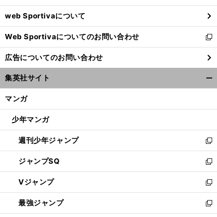
ウ
web Sportivaについて
で
開
Web Sportivaについてのお問い合わせ
く
新
し
広告についてのお問い合わせ
い
ウ
集英社サイト
ィ
開
ン
く/
マンガ
ド
閉
ウ
じ
少年マンガ
で
る
開
週刊少年ジャンプ
く
新
し
ジャンプSQ
い
新
ウ
し
Vジャンプ
ィ
い
新
ン
ウ
し
最強ジャンプ
ド
ィ
い
新
ウ
ン
ウ
し