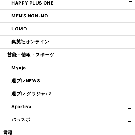
HAPPY PLUS ONE
く
で
ド
ィ
い
新
開
ウ
ン
ウ
し
MEN'S NON-NO
く
で
ド
ィ
い
新
開
ウ
ン
ウ
し
UOMO
く
で
ド
ィ
い
新
開
ウ
ン
ウ
し
集英社オンライン
く
で
ド
ィ
い
新
開
ウ
ン
ウ
し
芸能・情報・スポーツ
く
で
ド
ィ
い
開
ウ
ン
ウ
Myojo
く
で
ド
ィ
新
開
ウ
ン
し
週プレNEWS
く
で
ド
い
新
開
ウ
ウ
し
週プレ グラジャパ!
く
で
ィ
い
新
開
ン
ウ
し
Sportiva
く
ド
ィ
い
新
ウ
ン
ウ
し
パラスポ
で
ド
ィ
い
新
開
ウ
ン
ウ
し
書籍
く
で
ド
ィ
い