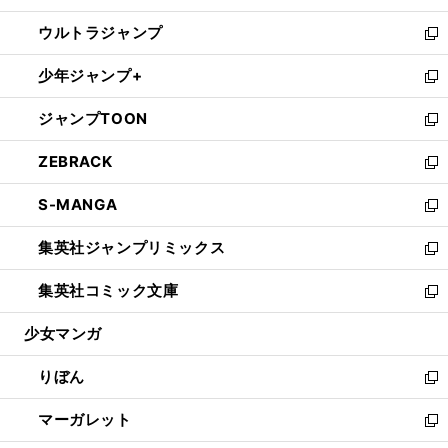
開
ウ
ン
ウ
し
ウルトラジャンプ
く
で
ド
ィ
い
新
開
ウ
ン
ウ
し
少年ジャンプ+
く
で
ド
ィ
い
新
開
ウ
ン
ウ
し
ジャンプTOON
く
で
ド
ィ
い
新
開
ウ
ン
ウ
し
ZEBRACK
く
で
ド
ィ
い
新
開
ウ
ン
ウ
し
S-MANGA
く
で
ド
ィ
い
新
開
ウ
ン
ウ
し
集英社ジャンプリミックス
く
で
ド
ィ
い
新
開
ウ
ン
ウ
し
集英社コミック文庫
く
で
ド
ィ
い
新
開
ウ
ン
ウ
し
少女マンガ
く
で
ド
ィ
い
開
ウ
ン
ウ
りぼん
く
で
ド
ィ
新
開
ウ
ン
し
マーガレット
く
で
ド
い
新
開
ウ
ウ
し