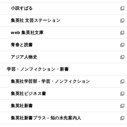
開
ウ
し
小説すばる
く
で
い
新
開
ウ
し
集英社 文芸ステーション
く
ィ
い
新
ン
ウ
し
web 集英社文庫
ド
ィ
い
新
ウ
ン
ウ
し
青春と読書
で
ド
ィ
い
新
開
ウ
ン
ウ
し
アジア人物史
く
で
ド
ィ
い
新
開
ウ
ン
ウ
し
学芸・ノンフィクション・新書
く
で
ド
ィ
い
開
ウ
ン
ウ
集英社学芸部 - 学芸・ノンフィクション
く
で
ド
ィ
新
開
ウ
ン
し
集英社ビジネス書
く
で
ド
い
新
開
ウ
ウ
し
集英社新書
く
で
ィ
い
新
開
ン
ウ
し
集英社新書プラス - 知の水先案内人
く
ド
ィ
い
新
ウ
ン
ウ
し