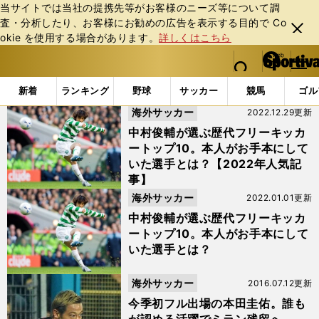
当サイトでは当社の提携先等がお客様のニーズ等について調
査・分析したり、お客様にお勧めの広告を表⽰する⽬的で Co
閉じ
okie を使⽤する場合があります。
詳しくはこちら
る
マイペ
web Sportiva (webスポルティーバ)
検索
メニュ
we
ー
「#ミハイロビッチ」の最新ニュース・ 情報
b
ジ
新着
ランキング
野球
サッカー
競馬
ゴル
ス
海外サッカー
2022.12.29更新
ポ
ル
中村俊輔が選ぶ歴代フリーキッカ
テ
ートップ10。本人がお手本にして
ィ
いた選手とは？【2022年人気記
ー
事】
バ
海外サッカー
2022.01.01更新
中村俊輔が選ぶ歴代フリーキッカ
ートップ10。本人がお手本にして
いた選手とは？
海外サッカー
2016.07.12更新
今季初フル出場の本田圭佑。誰も