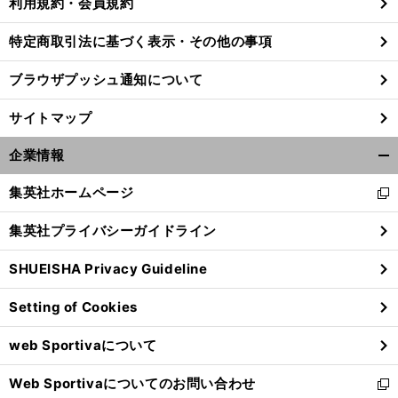
利用規約・会員規約
特定商取引法に基づく表示・その他の事項
ブラウザプッシュ通知について
サイトマップ
企業情報
開
く/
集英社ホームページ
新
閉
し
じ
集英社プライバシーガイドライン
い
る
ウ
SHUEISHA Privacy Guideline
ィ
ン
Setting of Cookies
ド
ウ
web Sportivaについて
で
開
Web Sportivaについてのお問い合わせ
く
新