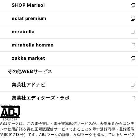
SHOP Marisol
く
で
ド
ィ
い
新
開
ウ
ン
ウ
し
eclat premium
く
で
ド
ィ
い
新
開
ウ
ン
ウ
し
mirabella
く
で
ド
ィ
い
新
開
ウ
ン
ウ
し
mirabella homme
く
で
ド
ィ
い
新
開
ウ
ン
ウ
し
zakka market
く
で
ド
ィ
い
新
開
ウ
ン
ウ
し
その他WEBサービス
く
で
ド
ィ
い
開
ウ
ン
ウ
集英社アドナビ
く
で
ド
ィ
新
開
ウ
ン
し
集英社エディターズ・ラボ
く
で
ド
い
新
開
ウ
ウ
し
く
で
ィ
い
開
ン
ウ
ABJマークは、この電子書店・電子書籍配信サービスが、著作権者からコンテ
く
ド
ィ
ンツ使用許諾を得た正規版配信サービスであることを示す登録商標（登録番号
ウ
ン
第6091713号）です。ABJマークの詳細、ABJマークを掲示しているサービス
で