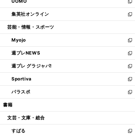
UOMO
く
で
ド
ィ
い
新
開
ウ
ン
ウ
し
集英社オンライン
く
で
ド
ィ
い
新
開
ウ
ン
ウ
し
芸能・情報・スポーツ
く
で
ド
ィ
い
開
ウ
ン
ウ
Myojo
く
で
ド
ィ
新
開
ウ
ン
し
週プレNEWS
く
で
ド
い
新
開
ウ
ウ
し
週プレ グラジャパ!
く
で
ィ
い
新
開
ン
ウ
し
Sportiva
く
ド
ィ
い
新
ウ
ン
ウ
し
パラスポ
で
ド
ィ
い
新
開
ウ
ン
ウ
し
書籍
く
で
ド
ィ
い
開
ウ
ン
ウ
文芸・文庫・総合
く
で
ド
ィ
開
ウ
ン
すばる
く
で
ド
新