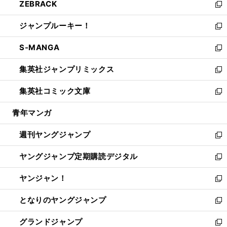
ZEBRACK
く
で
ド
ィ
い
新
開
ウ
ン
ウ
し
ジャンプルーキー！
く
で
ド
ィ
い
新
開
ウ
ン
ウ
し
S-MANGA
く
で
ド
ィ
い
新
開
ウ
ン
ウ
し
集英社ジャンプリミックス
く
で
ド
ィ
い
新
開
ウ
ン
ウ
し
集英社コミック文庫
く
で
ド
ィ
い
新
開
ウ
ン
ウ
し
青年マンガ
く
で
ド
ィ
い
開
ウ
ン
ウ
週刊ヤングジャンプ
く
で
ド
ィ
新
開
ウ
ン
し
ヤングジャンプ定期購読デジタル
く
で
ド
い
新
開
ウ
ウ
し
ヤンジャン！
く
で
ィ
い
新
開
ン
ウ
し
となりのヤングジャンプ
く
ド
ィ
い
新
ウ
ン
ウ
し
グランドジャンプ
で
ド
ィ
い
新