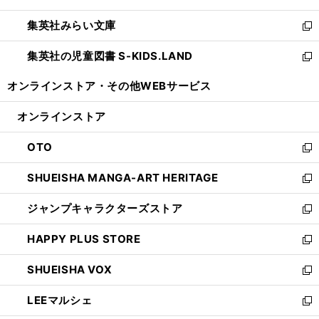
開
ウ
ン
ウ
集英社みらい文庫
く
で
ド
ィ
新
開
ウ
ン
し
集英社の児童図書 S-KIDS.LAND
く
で
ド
い
新
開
ウ
ウ
し
オンラインストア・
その他WEBサービス
く
で
ィ
い
開
ン
ウ
オンラインストア
く
ド
ィ
ウ
ン
OTO
で
ド
新
開
ウ
し
SHUEISHA MANGA-ART HERITAGE
く
で
い
新
開
ウ
し
ジャンプキャラクターズストア
く
ィ
い
新
ン
ウ
し
HAPPY PLUS STORE
ド
ィ
い
新
ウ
ン
ウ
し
SHUEISHA VOX
で
ド
ィ
い
新
開
ウ
ン
ウ
し
LEEマルシェ
く
で
ド
ィ
い
新
開
ウ
ン
ウ
し