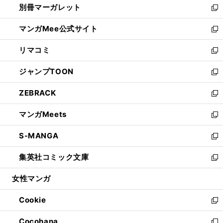
別冊マーガレット
く
で
ィ
い
新
開
ン
ウ
し
マンガMee公式サイト
く
ド
ィ
い
新
ウ
ン
ウ
し
リマコミ
で
ド
ィ
い
新
開
ウ
ン
ウ
し
ジャンプTOON
く
で
ド
ィ
い
新
開
ウ
ン
ウ
し
ZEBRACK
く
で
ド
ィ
い
新
開
ウ
ン
ウ
し
マンガMeets
く
で
ド
ィ
い
新
開
ウ
ン
ウ
し
S-MANGA
く
で
ド
ィ
い
新
開
ウ
ン
ウ
し
集英社コミック文庫
く
で
ド
ィ
い
新
開
ウ
ン
ウ
し
女性マンガ
く
で
ド
ィ
い
開
ウ
ン
ウ
Cookie
く
で
ド
ィ
新
開
ウ
ン
し
Cocohana
く
で
ド