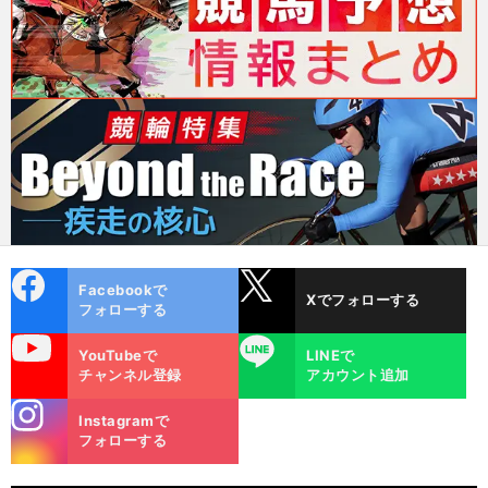
cebo
X
Facebookで
Xでフォローする
ok
フォローする
uTube
LINE
YouTubeで
LINEで
チャンネル登録
アカウント追加
stagra
Instagramで
m
フォローする