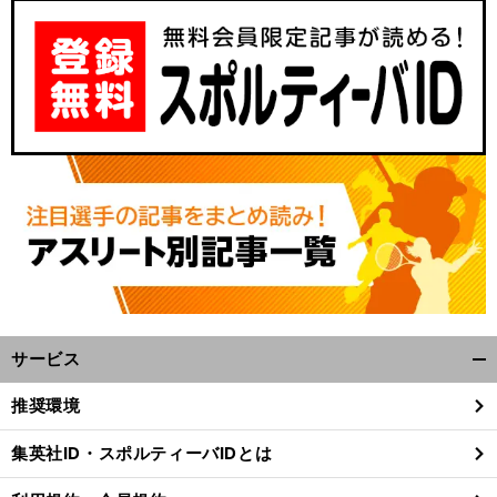
サービス
開
く/
推奨環境
閉
じ
集英社ID・スポルティーバIDとは
る