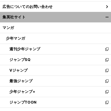
し
広告についてのお問い合わせ
い
ウ
集英社サイト
ィ
開
ン
く/
マンガ
ド
閉
ウ
じ
少年マンガ
で
る
開
週刊少年ジャンプ
く
新
し
ジャンプSQ
い
新
ウ
し
Vジャンプ
ィ
い
新
ン
ウ
し
最強ジャンプ
ド
ィ
い
新
ウ
ン
ウ
し
少年ジャンプ+
で
ド
ィ
い
新
開
ウ
ン
ウ
し
ジャンプTOON
く
で
ド
ィ
い
新
開
ウ
ン
ウ
し