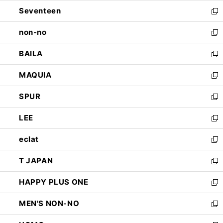
開
ウ
ン
Seventeen
く
で
ド
新
開
ウ
し
non-no
く
で
い
新
開
ウ
し
BAILA
く
ィ
い
新
ン
ウ
し
MAQUIA
ド
ィ
い
新
ウ
ン
ウ
し
SPUR
で
ド
ィ
い
新
開
ウ
ン
ウ
し
LEE
く
で
ド
ィ
い
新
開
ウ
ン
ウ
し
eclat
く
で
ド
ィ
い
新
開
ウ
ン
ウ
し
T JAPAN
く
で
ド
ィ
い
新
開
ウ
ン
ウ
し
HAPPY PLUS ONE
く
で
ド
ィ
い
新
開
ウ
ン
ウ
し
MEN'S NON-NO
く
で
ド
ィ
い
新
開
ウ
ン
ウ
し