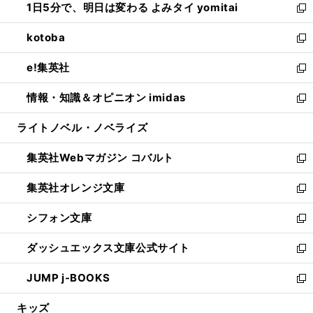
1日5分で、明日は変わる よみタイ yomitai
で
ド
ィ
い
新
開
ウ
ン
ウ
し
kotoba
く
で
ド
ィ
い
新
開
ウ
ン
ウ
し
e!集英社
く
で
ド
ィ
い
新
開
ウ
ン
ウ
し
情報・知識＆オピニオン imidas
く
で
ド
ィ
い
新
開
ウ
ン
ウ
し
ライトノベル・ノベライズ
く
で
ド
ィ
い
開
ウ
ン
ウ
集英社Webマガジン コバルト
く
で
ド
ィ
新
開
ウ
ン
し
集英社オレンジ文庫
く
で
ド
い
新
開
ウ
ウ
し
シフォン文庫
く
で
ィ
い
新
開
ン
ウ
し
ダッシュエックス文庫公式サイト
く
ド
ィ
い
新
ウ
ン
ウ
し
JUMP j-BOOKS
で
ド
ィ
い
新
開
ウ
ン
ウ
し
キッズ
く
で
ド
ィ
い