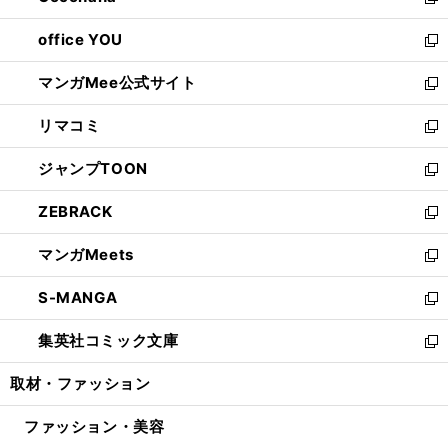
い
新
開
ウ
ウ
し
office YOU
く
で
ィ
い
新
開
ン
ウ
し
マンガMee公式サイト
く
ド
ィ
い
新
ウ
ン
ウ
し
リマコミ
で
ド
ィ
い
新
開
ウ
ン
ウ
し
ジャンプTOON
く
で
ド
ィ
い
新
開
ウ
ン
ウ
し
ZEBRACK
く
で
ド
ィ
い
新
開
ウ
ン
ウ
し
マンガMeets
く
で
ド
ィ
い
新
開
ウ
ン
ウ
し
S-MANGA
く
で
ド
ィ
い
新
開
ウ
ン
ウ
し
集英社コミック文庫
く
で
ド
ィ
い
新
開
ウ
ン
ウ
し
取材・ファッション
く
で
ド
ィ
い
開
ウ
ン
ウ
ファッション・美容
く
で
ド
ィ