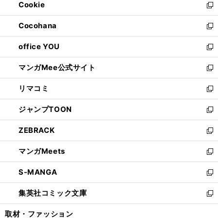
Cookie
く
で
ド
ィ
新
開
ウ
ン
し
Cocohana
く
で
ド
い
新
開
ウ
ウ
し
office YOU
く
で
ィ
い
新
開
ン
ウ
し
マンガMee公式サイト
く
ド
ィ
い
新
ウ
ン
ウ
し
リマコミ
で
ド
ィ
い
新
開
ウ
ン
ウ
し
ジャンプTOON
く
で
ド
ィ
い
新
開
ウ
ン
ウ
し
ZEBRACK
く
で
ド
ィ
い
新
開
ウ
ン
ウ
し
マンガMeets
く
で
ド
ィ
い
新
開
ウ
ン
ウ
し
S-MANGA
く
で
ド
ィ
い
新
開
ウ
ン
ウ
し
集英社コミック文庫
く
で
ド
ィ
い
新
開
ウ
ン
ウ
し
取材・ファッション
く
で
ド
ィ
い