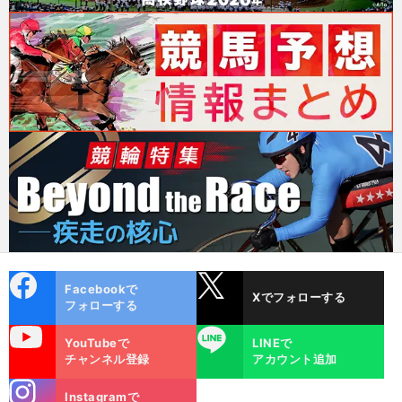
cebo
X
Facebookで
Xでフォローする
ok
フォローする
uTube
LINE
YouTubeで
LINEで
チャンネル登録
アカウント追加
stagra
Instagramで