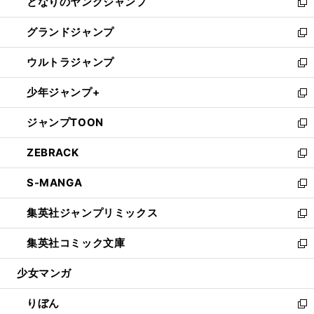
となりのヤングジャンプ
く
ド
ィ
い
新
ウ
ン
ウ
し
グランドジャンプ
で
ド
ィ
い
新
開
ウ
ン
ウ
し
ウルトラジャンプ
く
で
ド
ィ
い
新
開
ウ
ン
ウ
し
少年ジャンプ+
く
で
ド
ィ
い
新
開
ウ
ン
ウ
し
ジャンプTOON
く
で
ド
ィ
い
新
開
ウ
ン
ウ
し
ZEBRACK
く
で
ド
ィ
い
新
開
ウ
ン
ウ
し
S-MANGA
く
で
ド
ィ
い
新
開
ウ
ン
ウ
し
集英社ジャンプリミックス
く
で
ド
ィ
い
新
開
ウ
ン
ウ
し
集英社コミック文庫
く
で
ド
ィ
い
新
開
ウ
ン
ウ
し
少女マンガ
く
で
ド
ィ
い
開
ウ
ン
ウ
りぼん
く
で
ド
ィ
新