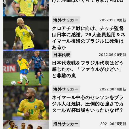
けた理由はいくらでも挙げられる
海外サッカー
2022.12.08更新
クロアチア戦に向け、チッチ監督
は日本に感謝。26人全員起用＆ネ
イマール復帰のブラジルに死角は
あるか
日本代表
2022.06.09更新
日本代表戦をブラジル代表はどう
感じたか。「ファウルがひどい」
と非難の嵐
海外サッカー
2022.08.16更新
ネイマール中心のセレソンをブラ
ジル人は危惧。圧倒的な強さでカ
タールＷ杯出場もいったいなぜ？
海外サッカー
2021.06.15更新