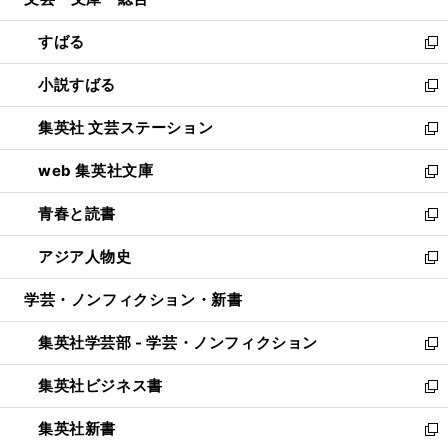
ド
ィ
開
ウ
ン
すばる
く
で
ド
新
開
ウ
し
小説すばる
く
で
い
新
開
ウ
し
集英社 文芸ステーション
く
ィ
い
新
ン
ウ
し
web 集英社文庫
ド
ィ
い
新
ウ
ン
ウ
し
青春と読書
で
ド
ィ
い
新
開
ウ
ン
ウ
し
アジア人物史
く
で
ド
ィ
い
新
開
ウ
ン
ウ
し
学芸・ノンフィクション・新書
く
で
ド
ィ
い
開
ウ
ン
ウ
集英社学芸部 - 学芸・ノンフィクション
く
で
ド
ィ
新
開
ウ
ン
し
集英社ビジネス書
く
で
ド
い
新
開
ウ
ウ
し
集英社新書
く
で
ィ
い
新