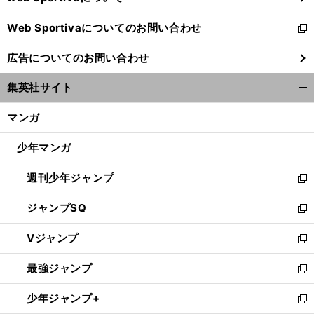
開
Web Sportivaについてのお問い合わせ
く
新
し
広告についてのお問い合わせ
い
ウ
集英社サイト
ィ
開
ン
く/
マンガ
ド
閉
ウ
じ
少年マンガ
で
る
開
週刊少年ジャンプ
く
新
し
ジャンプSQ
い
新
ウ
し
Vジャンプ
ィ
い
新
ン
ウ
し
最強ジャンプ
ド
ィ
い
新
ウ
ン
ウ
し
少年ジャンプ+
で
ド
ィ
い
新
開