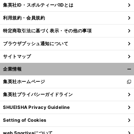
じ
集英社ID・スポルティーバIDとは
る
利用規約・会員規約
特定商取引法に基づく表示・その他の事項
ブラウザプッシュ通知について
サイトマップ
企業情報
開
く/
集英社ホームページ
新
閉
し
じ
集英社プライバシーガイドライン
い
る
ウ
SHUEISHA Privacy Guideline
ィ
ン
Setting of Cookies
ド
ウ
web Sportivaについて
で