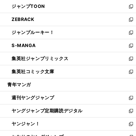
ウ
ン
ウ
し
ジャンプTOON
く
で
ド
ィ
い
新
開
ウ
ン
ウ
し
ZEBRACK
く
で
ド
ィ
い
新
開
ウ
ン
ウ
し
ジャンプルーキー！
く
で
ド
ィ
い
新
開
ウ
ン
ウ
し
S-MANGA
く
で
ド
ィ
い
新
開
ウ
ン
ウ
し
集英社ジャンプリミックス
く
で
ド
ィ
い
新
開
ウ
ン
ウ
し
集英社コミック文庫
く
で
ド
ィ
い
新
開
ウ
ン
ウ
し
青年マンガ
く
で
ド
ィ
い
開
ウ
ン
ウ
週刊ヤングジャンプ
く
で
ド
ィ
新
開
ウ
ン
し
ヤングジャンプ定期購読デジタル
く
で
ド
い
新
開
ウ
ウ
し
ヤンジャン！
く
で
ィ
い
新
開
ン
ウ
し