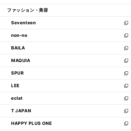
開
ウ
ン
ウ
ファッション・美容
く
で
ド
ィ
開
ウ
ン
Seventeen
く
で
ド
新
開
ウ
し
non-no
く
で
い
新
開
ウ
し
BAILA
く
ィ
い
新
ン
ウ
し
MAQUIA
ド
ィ
い
新
ウ
ン
ウ
し
SPUR
で
ド
ィ
い
新
開
ウ
ン
ウ
し
LEE
く
で
ド
ィ
い
新
開
ウ
ン
ウ
し
eclat
く
で
ド
ィ
い
新
開
ウ
ン
ウ
し
T JAPAN
く
で
ド
ィ
い
新
開
ウ
ン
ウ
し
HAPPY PLUS ONE
く
で
ド
ィ
い
新
開
ウ
ン
ウ
し