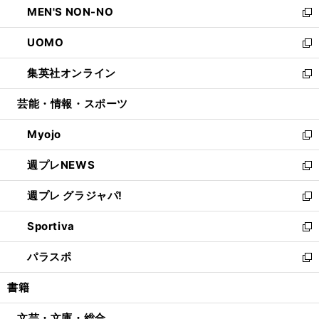
MEN'S NON-NO
く
で
ド
ィ
い
新
開
ウ
ン
ウ
し
UOMO
く
で
ド
ィ
い
新
開
ウ
ン
ウ
し
集英社オンライン
く
で
ド
ィ
い
新
開
ウ
ン
ウ
し
芸能・情報・スポーツ
く
で
ド
ィ
い
開
ウ
ン
ウ
Myojo
く
で
ド
ィ
新
開
ウ
ン
し
週プレNEWS
く
で
ド
い
新
開
ウ
ウ
し
週プレ グラジャパ!
く
で
ィ
い
新
開
ン
ウ
し
Sportiva
く
ド
ィ
い
新
ウ
ン
ウ
し
パラスポ
で
ド
ィ
い
新
開
ウ
ン
ウ
し
書籍
く
で
ド
ィ
い
開
ウ
ン
ウ
文芸・文庫・総合
く
で