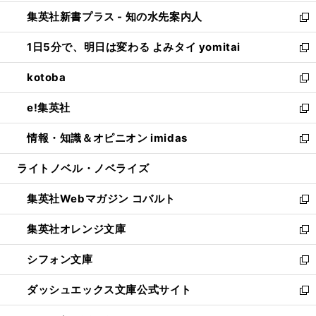
開
ン
ウ
し
集英社新書プラス - 知の水先案内人
く
ド
ィ
い
新
ウ
ン
ウ
し
1日5分で、明日は変わる よみタイ yomitai
で
ド
ィ
い
新
開
ウ
ン
ウ
し
kotoba
く
で
ド
ィ
い
新
開
ウ
ン
ウ
し
e!集英社
く
で
ド
ィ
い
新
開
ウ
ン
ウ
し
情報・知識＆オピニオン imidas
く
で
ド
ィ
い
新
開
ウ
ン
ウ
し
ライトノベル・ノベライズ
く
で
ド
ィ
い
開
ウ
ン
ウ
集英社Webマガジン コバルト
く
で
ド
ィ
新
開
ウ
ン
し
集英社オレンジ文庫
く
で
ド
い
新
開
ウ
ウ
し
シフォン文庫
く
で
ィ
い
新
開
ン
ウ
し
ダッシュエックス文庫公式サイト
く
ド
ィ
い
新
ウ
ン
ウ
し