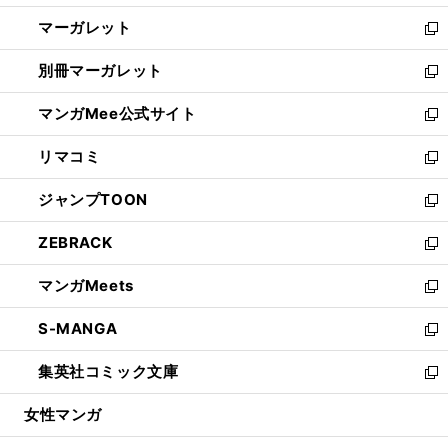
開
ウ
ン
し
マーガレット
く
で
ド
い
新
開
ウ
ウ
し
別冊マーガレット
く
で
ィ
い
新
開
ン
ウ
し
マンガMee公式サイト
く
ド
ィ
い
新
ウ
ン
ウ
し
リマコミ
で
ド
ィ
い
新
開
ウ
ン
ウ
し
ジャンプTOON
く
で
ド
ィ
い
新
開
ウ
ン
ウ
し
ZEBRACK
く
で
ド
ィ
い
新
開
ウ
ン
ウ
し
マンガMeets
く
で
ド
ィ
い
新
開
ウ
ン
ウ
し
S-MANGA
く
で
ド
ィ
い
新
開
ウ
ン
ウ
し
集英社コミック文庫
く
で
ド
ィ
い
新
開
ウ
ン
ウ
し
女性マンガ
く
で
ド
ィ
い
開
ウ
ン
ウ