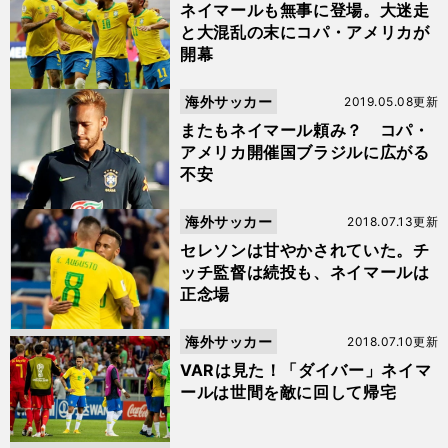
ネイマールも無事に登場。大迷走
と大混乱の末にコパ・アメリカが
開幕
海外サッカー
2019.05.08更新
またもネイマール頼み？ コパ・
アメリカ開催国ブラジルに広がる
不安
海外サッカー
2018.07.13更新
セレソンは甘やかされていた。チ
ッチ監督は続投も、ネイマールは
正念場
海外サッカー
2018.07.10更新
VARは見た！「ダイバー」ネイマ
ールは世間を敵に回して帰宅