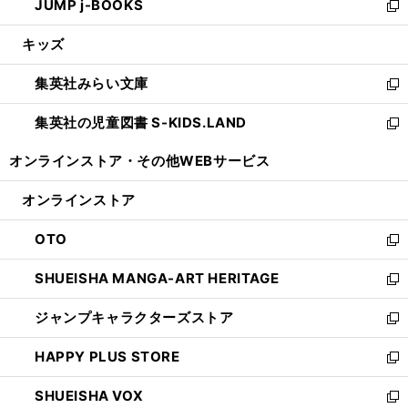
JUMP j-BOOKS
で
ド
ィ
い
新
開
ウ
ン
ウ
し
キッズ
く
で
ド
ィ
い
開
ウ
ン
ウ
集英社みらい文庫
く
で
ド
ィ
新
開
ウ
ン
し
集英社の児童図書 S-KIDS.LAND
く
で
ド
い
新
開
ウ
ウ
し
オンラインストア・
その他WEBサービス
く
で
ィ
い
開
ン
ウ
オンラインストア
く
ド
ィ
ウ
ン
OTO
で
ド
新
開
ウ
し
SHUEISHA MANGA-ART HERITAGE
く
で
い
新
開
ウ
し
ジャンプキャラクターズストア
く
ィ
い
新
ン
ウ
し
HAPPY PLUS STORE
ド
ィ
い
新
ウ
ン
ウ
し
SHUEISHA VOX
で
ド
ィ
い
新