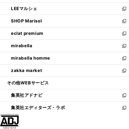
開
ウ
ン
ウ
し
LEEマルシェ
く
で
ド
ィ
い
新
開
ウ
ン
ウ
し
SHOP Marisol
く
で
ド
ィ
い
新
開
ウ
ン
ウ
し
eclat premium
く
で
ド
ィ
い
新
開
ウ
ン
ウ
し
mirabella
く
で
ド
ィ
い
新
開
ウ
ン
ウ
し
mirabella homme
く
で
ド
ィ
い
新
開
ウ
ン
ウ
し
zakka market
く
で
ド
ィ
い
新
開
ウ
ン
ウ
し
その他WEBサービス
く
で
ド
ィ
い
開
ウ
ン
ウ
集英社アドナビ
く
で
ド
ィ
新
開
ウ
ン
し
集英社エディターズ・ラボ
く
で
ド
い
新
開
ウ
ウ
し
く
で
ィ
い
開
ン
ウ