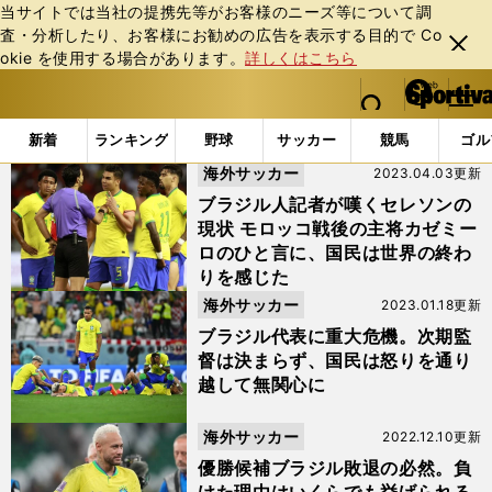
当サイトでは当社の提携先等がお客様のニーズ等について調
査・分析したり、お客様にお勧めの広告を表⽰する⽬的で Co
閉じ
okie を使⽤する場合があります。
詳しくはこちら
る
マイペ
web Sportiva (webスポルティーバ)
検索
メニュ
we
ー
「#チッチ」の最新ニュース・ 情報
b
ジ
新着
ランキング
野球
サッカー
競馬
ゴル
ス
海外サッカー
2023.04.03更新
ポ
ル
ブラジル人記者が嘆くセレソンの
テ
現状 モロッコ戦後の主将カゼミー
ィ
ロのひと言に、国民は世界の終わ
ー
りを感じた
バ
海外サッカー
2023.01.18更新
ブラジル代表に重大危機。次期監
督は決まらず、国民は怒りを通り
越して無関心に
海外サッカー
2022.12.10更新
優勝候補ブラジル敗退の必然。負