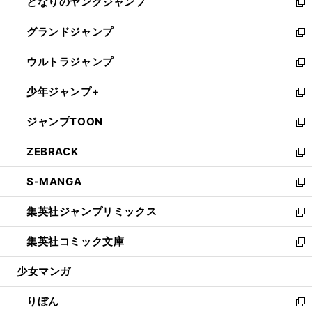
となりのヤングジャンプ
く
ド
ィ
い
新
ウ
ン
ウ
し
グランドジャンプ
で
ド
ィ
い
新
開
ウ
ン
ウ
し
ウルトラジャンプ
く
で
ド
ィ
い
新
開
ウ
ン
ウ
し
少年ジャンプ+
く
で
ド
ィ
い
新
開
ウ
ン
ウ
し
ジャンプTOON
く
で
ド
ィ
い
新
開
ウ
ン
ウ
し
ZEBRACK
く
で
ド
ィ
い
新
開
ウ
ン
ウ
し
S-MANGA
く
で
ド
ィ
い
新
開
ウ
ン
ウ
し
集英社ジャンプリミックス
く
で
ド
ィ
い
新
開
ウ
ン
ウ
し
集英社コミック文庫
く
で
ド
ィ
い
新
開
ウ
ン
ウ
し
少女マンガ
く
で
ド
ィ
い
開
ウ
ン
ウ
りぼん
く
で
ド
ィ
新