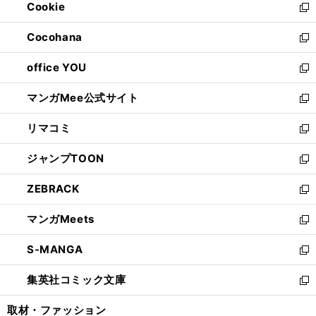
Cookie
く
で
ド
ィ
新
開
ウ
ン
し
Cocohana
く
で
ド
い
新
開
ウ
ウ
し
office YOU
く
で
ィ
い
新
開
ン
ウ
し
マンガMee公式サイト
く
ド
ィ
い
新
ウ
ン
ウ
し
リマコミ
で
ド
ィ
い
新
開
ウ
ン
ウ
し
ジャンプTOON
く
で
ド
ィ
い
新
開
ウ
ン
ウ
し
ZEBRACK
く
で
ド
ィ
い
新
開
ウ
ン
ウ
し
マンガMeets
く
で
ド
ィ
い
新
開
ウ
ン
ウ
し
S-MANGA
く
で
ド
ィ
い
新
開
ウ
ン
ウ
し
集英社コミック文庫
く
で
ド
ィ
い
新
開
ウ
ン
ウ
し
取材・ファッション
く
で
ド
ィ
い