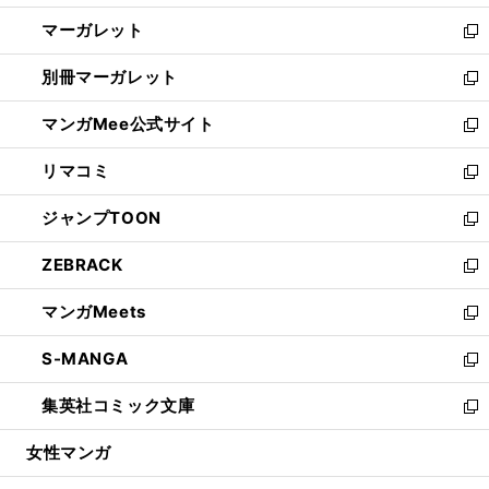
開
ウ
ン
し
マーガレット
く
で
ド
い
新
開
ウ
ウ
し
別冊マーガレット
く
で
ィ
い
新
開
ン
ウ
し
マンガMee公式サイト
く
ド
ィ
い
新
ウ
ン
ウ
し
リマコミ
で
ド
ィ
い
新
開
ウ
ン
ウ
し
ジャンプTOON
く
で
ド
ィ
い
新
開
ウ
ン
ウ
し
ZEBRACK
く
で
ド
ィ
い
新
開
ウ
ン
ウ
し
マンガMeets
く
で
ド
ィ
い
新
開
ウ
ン
ウ
し
S-MANGA
く
で
ド
ィ
い
新
開
ウ
ン
ウ
し
集英社コミック文庫
く
で
ド
ィ
い
新
開
ウ
ン
ウ
し
女性マンガ
く
で
ド
ィ
い
開
ウ
ン
ウ