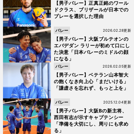
【男子バレー】正真正銘のワール
ドクラス、ブリザールが日本での
プレーを選択した理由
バレー
2026.02.28更新
【男子バレー】大阪ブルテオンの
エバデダン ラリーが初めて口にし
た決意「日本バレーのミドルの顔
になる」
バレー
2026.02.05更新
【男子バレー】ベテラン山本智大
の飽くなき向上心「まだいける」
「謙虚さを忘れず、もっと上を」
バレー
2025.12.04更新
【男子バレー】大阪Bの新主将、
西田有志が示すキャプテンシー
「準備を大切にし、周りにも求め
る」