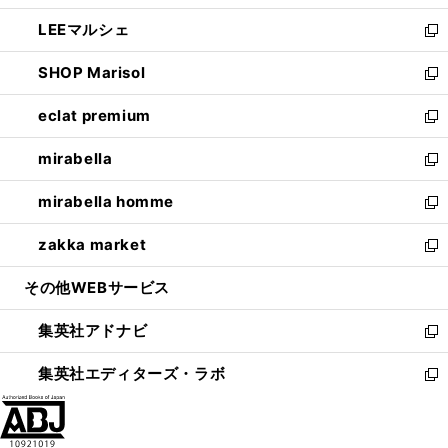
開
ウ
ン
ウ
し
LEEマルシェ
く
で
ド
ィ
い
新
開
ウ
ン
ウ
し
SHOP Marisol
く
で
ド
ィ
い
新
開
ウ
ン
ウ
し
eclat premium
く
で
ド
ィ
い
新
開
ウ
ン
ウ
し
mirabella
く
で
ド
ィ
い
新
開
ウ
ン
ウ
し
mirabella homme
く
で
ド
ィ
い
新
開
ウ
ン
ウ
し
zakka market
く
で
ド
ィ
い
新
開
ウ
ン
ウ
し
その他WEBサービス
く
で
ド
ィ
い
開
ウ
ン
ウ
集英社アドナビ
く
で
ド
ィ
新
開
ウ
ン
し
集英社エディターズ・ラボ
く
で
ド
い
新
開
ウ
ウ
し
く
で
ィ
い
開
ン
ウ