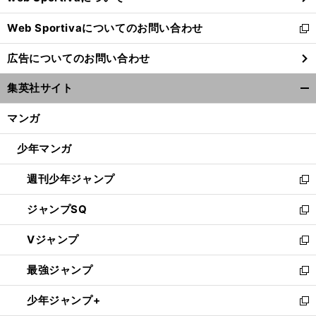
開
Web Sportivaについてのお問い合わせ
く
新
し
広告についてのお問い合わせ
い
ウ
集英社サイト
ィ
開
ン
く/
マンガ
ド
閉
ウ
じ
少年マンガ
で
る
開
週刊少年ジャンプ
く
新
し
ジャンプSQ
い
新
ウ
し
Vジャンプ
ィ
い
新
ン
ウ
し
最強ジャンプ
ド
ィ
い
新
ウ
ン
ウ
し
少年ジャンプ+
で
ド
ィ
い
新
開