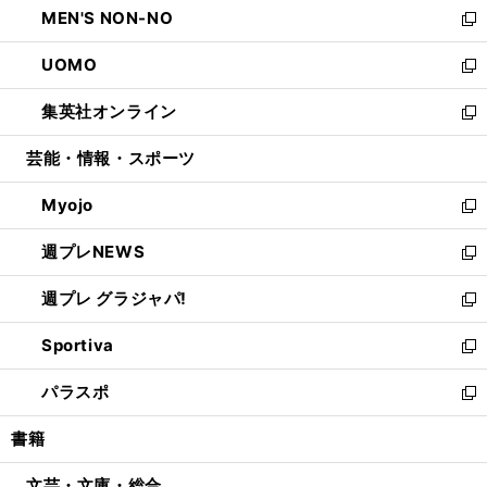
MEN'S NON-NO
く
で
ド
ィ
い
新
開
ウ
ン
ウ
し
UOMO
く
で
ド
ィ
い
新
開
ウ
ン
ウ
し
集英社オンライン
く
で
ド
ィ
い
新
開
ウ
ン
ウ
し
芸能・情報・スポーツ
く
で
ド
ィ
い
開
ウ
ン
ウ
Myojo
く
で
ド
ィ
新
開
ウ
ン
し
週プレNEWS
く
で
ド
い
新
開
ウ
ウ
し
週プレ グラジャパ!
く
で
ィ
い
新
開
ン
ウ
し
Sportiva
く
ド
ィ
い
新
ウ
ン
ウ
し
パラスポ
で
ド
ィ
い
新
開
ウ
ン
ウ
し
書籍
く
で
ド
ィ
い
開
ウ
ン
ウ
文芸・文庫・総合
く
で