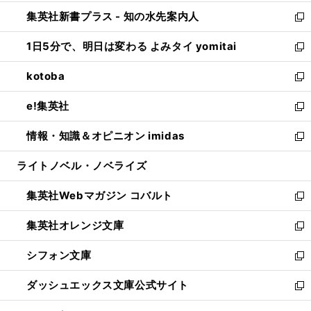
開
ン
ウ
し
集英社新書プラス - 知の水先案内人
く
ド
ィ
い
新
ウ
ン
ウ
し
1日5分で、明日は変わる よみタイ yomitai
で
ド
ィ
い
新
開
ウ
ン
ウ
し
kotoba
く
で
ド
ィ
い
新
開
ウ
ン
ウ
し
e!集英社
く
で
ド
ィ
い
新
開
ウ
ン
ウ
し
情報・知識＆オピニオン imidas
く
で
ド
ィ
い
新
開
ウ
ン
ウ
し
ライトノベル・ノベライズ
く
で
ド
ィ
い
開
ウ
ン
ウ
集英社Webマガジン コバルト
く
で
ド
ィ
新
開
ウ
ン
し
集英社オレンジ文庫
く
で
ド
い
新
開
ウ
ウ
し
シフォン文庫
く
で
ィ
い
新
開
ン
ウ
し
ダッシュエックス文庫公式サイト
く
ド
ィ
い
新
ウ
ン
ウ
し