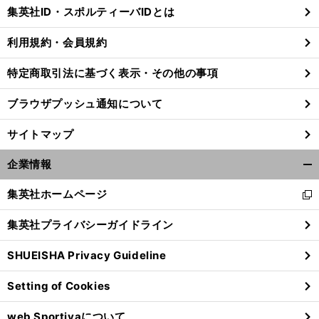
じ
集英社ID・スポルティーバIDとは
る
利用規約・会員規約
特定商取引法に基づく表示・その他の事項
ブラウザプッシュ通知について
サイトマップ
企業情報
開
く/
集英社ホームページ
新
閉
し
じ
集英社プライバシーガイドライン
い
る
ウ
SHUEISHA Privacy Guideline
ィ
ン
Setting of Cookies
ド
ウ
web Sportivaについて
で