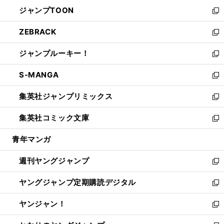
ウ
ン
ウ
し
ジャンプTOON
く
で
ド
ィ
い
新
開
ウ
ン
ウ
し
ZEBRACK
く
で
ド
ィ
い
新
開
ウ
ン
ウ
し
ジャンプルーキー！
く
で
ド
ィ
い
新
開
ウ
ン
ウ
し
S-MANGA
く
で
ド
ィ
い
新
開
ウ
ン
ウ
し
集英社ジャンプリミックス
く
で
ド
ィ
い
新
開
ウ
ン
ウ
し
集英社コミック文庫
く
で
ド
ィ
い
新
開
ウ
ン
ウ
し
青年マンガ
く
で
ド
ィ
い
開
ウ
ン
ウ
週刊ヤングジャンプ
く
で
ド
ィ
新
開
ウ
ン
し
ヤングジャンプ定期購読デジタル
く
で
ド
い
新
開
ウ
ウ
し
ヤンジャン！
く
で
ィ
い
新
開
ン
ウ
し