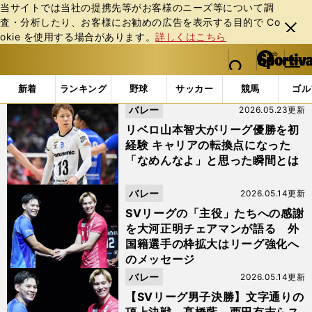
当サイトでは当社の提携先等がお客様のニーズ等について調
査・分析したり、お客様にお勧めの広告を表⽰する⽬的で Co
閉じ
okie を使⽤する場合があります。
詳しくはこちら
る
マイペ
web Sportiva (webスポルティーバ)
検索
メニュ
we
ー
「#アントワーヌ・ブリザール」の最新ニュース・ 情報
b
ジ
新着
ランキング
野球
サッカー
競馬
ゴル
ス
バレー
2026.05.23更新
ポ
ル
リベロ山本智大がリーグ優勝を初
テ
経験 キャリアの転換点になった
ィ
「なめんなよ」と思った瞬間とは
ー
バ
バレー
2026.05.14更新
SVリーグの「主役」たちへの感謝
を大河正明チェアマンが語る 外
国籍選手の枠拡大はリーグ強化へ
のメッセージ
バレー
2026.05.14更新
【SVリーグ男子決勝】文字通りの