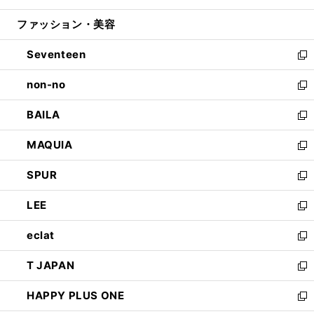
開
ウ
ン
ウ
ファッション・美容
く
で
ド
ィ
開
ウ
ン
Seventeen
く
で
ド
新
開
ウ
し
non-no
く
で
い
新
開
ウ
し
BAILA
く
ィ
い
新
ン
ウ
し
MAQUIA
ド
ィ
い
新
ウ
ン
ウ
し
SPUR
で
ド
ィ
い
新
開
ウ
ン
ウ
し
LEE
く
で
ド
ィ
い
新
開
ウ
ン
ウ
し
eclat
く
で
ド
ィ
い
新
開
ウ
ン
ウ
し
T JAPAN
く
で
ド
ィ
い
新
開
ウ
ン
ウ
し
HAPPY PLUS ONE
く
で
ド
ィ
い
新
開
ウ
ン
ウ
し