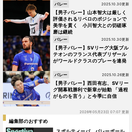
バレー
2025.10.30更新
【男子バレー】山本智大は厳しく
評価されるリベロのポジションで
美学を貫く 小川智大との切磋琢
磨は継続
バレー
2025.10.30更新
【男子バレー】SVリーグ大阪ブル
テオンのフランス代表ブリザール
がワールドクラスのプレーを連発
バレー
2025.10.26更新
【男子バレー】西田有志、SVリー
グ開幕戦勝利で新章が始動 「過程
がものを言う」と今季に自信
2026年05月23日 07:07 更新
編集部のおすすめ
スポルティーバ バレーボール