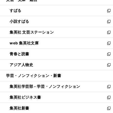
ド
ィ
開
ウ
ン
すばる
く
で
ド
新
開
ウ
し
小説すばる
く
で
い
新
開
ウ
し
集英社 文芸ステーション
く
ィ
い
新
ン
ウ
し
web 集英社文庫
ド
ィ
い
新
ウ
ン
ウ
し
青春と読書
で
ド
ィ
い
新
開
ウ
ン
ウ
し
アジア人物史
く
で
ド
ィ
い
新
開
ウ
ン
ウ
し
学芸・ノンフィクション・新書
く
で
ド
ィ
い
開
ウ
ン
ウ
集英社学芸部 - 学芸・ノンフィクション
く
で
ド
ィ
新
開
ウ
ン
し
集英社ビジネス書
く
で
ド
い
新
開
ウ
ウ
し
集英社新書
く
で
ィ
い
新