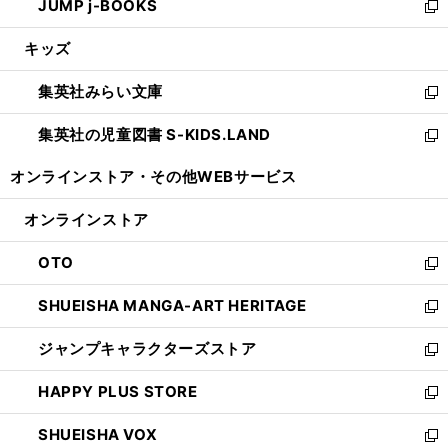
JUMP j-BOOKS
で
ド
ィ
い
新
開
ウ
ン
ウ
し
キッズ
く
で
ド
ィ
い
開
ウ
ン
ウ
集英社みらい文庫
く
で
ド
ィ
新
開
ウ
ン
し
集英社の児童図書 S-KIDS.LAND
く
で
ド
い
新
開
ウ
ウ
し
オンラインストア・
その他WEBサービス
く
で
ィ
い
開
ン
ウ
オンラインストア
く
ド
ィ
ウ
ン
OTO
で
ド
新
開
ウ
し
SHUEISHA MANGA-ART HERITAGE
く
で
い
新
開
ウ
し
ジャンプキャラクターズストア
く
ィ
い
新
ン
ウ
し
HAPPY PLUS STORE
ド
ィ
い
新
ウ
ン
ウ
し
SHUEISHA VOX
で
ド
ィ
い
新