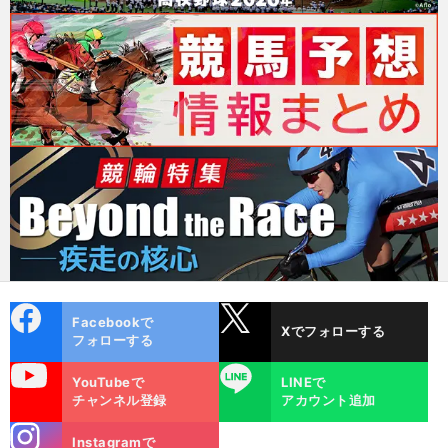
cebo
X
Facebookで
Xでフォローする
ok
フォローする
uTube
LINE
YouTubeで
LINEで
チャンネル登録
アカウント追加
stagra
Instagramで