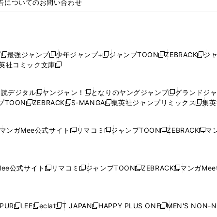
告についてのお問い合わせ
プ
最強ジャンプ
少年ジャンプ+
ジャンプTOON
ZEBRACK
ジ
新
新
新
新
新
英社コミック文庫
し
新
し
し
し
し
い
い
し
い
い
い
ウ
ウ
い
ウ
ウ
ウ
購読デジタル
ヤンジャン！
となりのヤングジャンプ
グランドジ
新
新
新
ィ
ィ
ウ
ィ
ィ
ィ
プTOON
ZEBRACK
S-MANGA
集英社ジャンプリミックス
集英
新
し
新
し
新
し
新
ン
ン
ィ
ン
ン
ン
し
い
し
い
し
い
し
ド
ド
ン
ド
ド
ド
い
ウ
い
ウ
い
ウ
い
ウ
ウ
ド
ウ
ウ
ウ
マンガMee公式サイト
リマコミ
ジャンプTOON
ZEBRACK
マン
新
新
新
新
ウ
ィ
ウ
ィ
ウ
ィ
ウ
で
で
ウ
で
で
で
し
し
し
し
し
ィ
ン
ィ
ン
ィ
ン
ィ
開
開
で
開
開
開
い
い
い
い
い
ン
ド
ン
ド
ン
ド
ン
く
く
開
く
く
く
ウ
ウ
ウ
ウ
ウ
ド
ウ
ド
ウ
ド
ウ
ド
ee公式サイト
リマコミ
ジャンプTOON
ZEBRACK
マンガMeet
く
新
新
新
新
ィ
ィ
ィ
ィ
ィ
ウ
で
ウ
で
ウ
で
ウ
し
し
し
し
ン
ン
ン
ン
ン
で
開
で
開
で
開
で
い
い
い
い
ド
ド
ド
ド
ド
開
く
開
く
開
く
開
ウ
ウ
ウ
ウ
ウ
ウ
ウ
ウ
ウ
PUR
LEE
eclat
T JAPAN
HAPPY PLUS ONE
MEN'S NON-
く
く
く
く
新
新
新
新
新
ィ
ィ
ィ
ィ
で
で
で
で
で