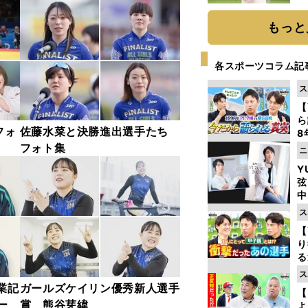
ト
く
もっと
各スポーツコラム記
ス
【
ら
フォ
佐藤水菜と決勝進出選手たち
8
最
フォト集
ニ
き
Y
弦
中
ス
【
り
る
学
ス
け
業記
ガールズケイリン優秀新人選手
【
ー
賞 熊谷芽緯
よ