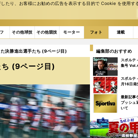
たり、お客様にお勧めの広告を表⽰する⽬的で Cookie を使⽤す
フ
その他球技
その他競技
モーター
フォト
連載
た決勝進出選手たち (9ページ目)
編集部のおすすめ
スポルテ
 (9ページ目)
集号 Vol
スポルテ
月16日発
最新記事
プッシュ
いて