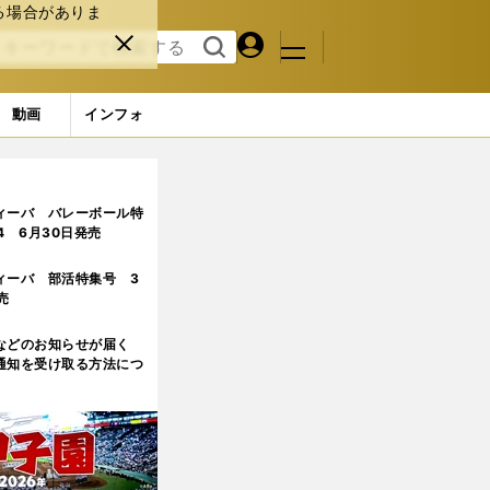
る場合がありま
マイペ
閉じ
検索
メニュ
ー
る
す
ジ
る
動画
インフォ
ィーバ バレーボール特
.4 6月30日発売
ィーバ 部活特集号 3
売
などのお知らせが届く
通知を受け取る方法につ