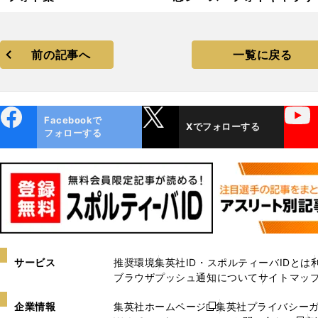
前の記事へ
一覧に戻る
ebo
X
YouTube
Facebookで
Xでフォローする
ok
フォローする
サービス
推奨環境
集英社ID・スポルティーバIDとは
ブラウザプッシュ通知について
サイトマッ
企業情報
集英社ホームページ
集英社プライバシー
新