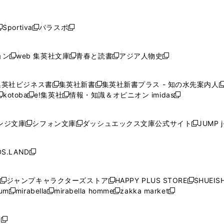
し
し
し
し
し
ン
ン
ン
ン
開
開
開
開
開
い
い
い
い
い
ド
ド
ド
ド
く
く
く
く
く
ウ
ウ
ウ
ウ
ウ
ウ
ウ
ウ
ウ
Sportiva
パラスポ
新
新
ィ
ィ
ィ
ィ
ィ
で
で
で
で
し
し
し
ン
ン
ン
ン
ン
開
開
開
開
い
い
い
ド
ド
ド
ド
ド
ョン
web 集英社文庫
青春と読書
アジア人物史
く
く
く
く
新
新
新
新
ウ
ウ
ウ
ウ
ウ
ウ
ウ
ウ
し
し
し
し
ィ
ィ
ィ
で
で
で
で
で
い
い
い
い
ン
ン
ン
集英社ビジネス書
集英社新書
集英社新書プラス - 知の水先案内人
開
開
開
開
開
新
新
新
ウ
ウ
ウ
ウ
ド
ド
ド
kotoba
e!集英社
情報・知識＆オピニオン imidas
く
く
く
く
く
新
し
新
し
新
ィ
ィ
ィ
ィ
ウ
ウ
ウ
し
し
い
し
い
し
ン
ン
ン
ン
で
で
で
い
い
ウ
い
ウ
い
ド
ド
ド
ド
ンジ文庫
シフォン文庫
ダッシュエックス文庫公式サイト
JUMP 
開
開
開
新
新
新
ウ
ウ
ィ
ウ
ィ
ウ
ウ
ウ
ウ
ウ
く
く
く
し
し
し
ィ
ィ
ン
ィ
ン
ィ
で
で
で
で
い
い
い
ン
ン
ド
ン
ド
ン
S.LAND
開
開
開
開
新
ウ
ウ
ウ
ド
ド
ウ
ド
ウ
ド
く
く
く
く
し
ィ
ィ
ィ
ウ
ウ
で
ウ
で
ウ
い
ン
ン
ン
ジャンプキャラクターズストア
HAPPY PLUS STORE
SHUEIS
で
で
開
で
開
で
新
新
新
ウ
ド
ド
ド
ium
mirabella
mirabella homme
zakka market
開
開
く
開
く
開
し
新
新
新
し
新
し
ィ
ウ
ウ
ウ
く
く
く
く
い
し
し
い
し
し
い
ン
で
で
で
ウ
い
い
ウ
い
い
ウ
ド
ボ
開
開
開
新