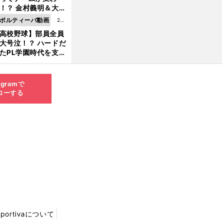
8.0
！？ 金村義明＆大塚
6更
二が語る歴代監督エ
ポルティーバ動画
202
新
ソード
高校野球】部員全員
6.0
大号泣！？ ハードだ
8.0
たPL学園時代を支え
6更
ものとは
新
agramで
ローする
Sportivaについて