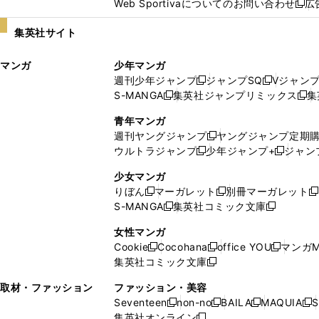
Web Sportivaについてのお問い合わせ
広
し
新
い
し
集英社サイト
ウ
い
ィ
ウ
マンガ
少年マンガ
ン
ィ
週刊少年ジャンプ
ジャンプSQ
Vジャン
ド
ン
新
新
S-MANGA
集英社ジャンプリミックス
集
ウ
ド
新
し
し
新
で
ウ
し
い
い
し
青年マンガ
開
で
い
ウ
ウ
い
週刊ヤングジャンプ
ヤングジャンプ定期
新
く
開
ウ
ィ
ィ
ウ
ウルトラジャンプ
少年ジャンプ+
ジャン
新
し
新
く
ィ
ン
ン
ィ
し
い
し
ン
ド
ド
ン
少女マンガ
い
ウ
い
ド
ウ
ウ
ド
りぼん
マーガレット
別冊マーガレット
新
新
新
ウ
ィ
ウ
ウ
で
で
ウ
S-MANGA
集英社コミック文庫
し
新
し
新
ィ
ン
ィ
で
開
開
で
い
し
い
し
ン
ド
ン
女性マンガ
開
く
く
開
ウ
い
ウ
い
ド
ウ
ド
Cookie
Cocohana
office YOU
マンガM
く
く
新
新
新
ィ
ウ
ィ
ウ
ウ
で
ウ
集英社コミック文庫
し
新
し
し
ン
ィ
ン
ィ
で
開
で
い
し
い
い
ド
ン
ド
ン
取材・ファッション
ファッション・美容
開
く
開
ウ
い
ウ
ウ
ウ
ド
ウ
ド
Seventeen
non-no
BAILA
MAQUIA
S
く
く
新
新
新
新
ィ
ウ
ィ
ィ
で
ウ
で
ウ
集英社オンライン