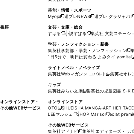
し
新
し
し
し
ン
ィ
ン
ン
開
で
開
で
い
し
い
い
い
ド
ン
ド
ド
芸能・情報・スポーツ
く
開
く
開
ウ
い
ウ
ウ
ウ
ウ
ド
ウ
ウ
Myojo
週プレNEWS
週プレ グラジャパ!
く
く
新
新
新
ィ
ウ
ィ
ィ
ィ
で
ウ
で
で
し
し
ン
ィ
ン
ン
ン
書籍
文芸・文庫・総合
開
で
開
開
い
い
ド
ン
ド
ド
ド
すばる
小説すばる
集英社 文芸ステーシ
く
開
く
く
新
新
ウ
ウ
ウ
ド
ウ
ウ
ウ
く
し
し
ィ
ィ
学芸・ノンフィクション・新書
で
ウ
で
で
で
い
い
ン
ン
集英社学芸部 - 学芸・ノンフィクション
開
で
開
開
開
新
ウ
ウ
ド
ド
1日5分で、明日は変わる よみタイ yomitai
く
開
く
く
く
し
新
ィ
ィ
ウ
ウ
く
い
ン
ン
ライトノベル・ノベライズ
で
で
ウ
ド
ド
集英社Webマガジン コバルト
集英社オレ
開
開
新
ィ
ウ
ウ
く
く
し
ン
キッズ
で
で
い
ド
集英社みらい文庫
集英社の児童図書 S-KID
開
開
新
ウ
ウ
く
く
し
ィ
オンラインストア・
オンラインストア
で
い
ン
その他WEBサービス
OTO
SHUEISHA MANGA-ART HERITAGE
開
新
ウ
ド
LEEマルシェ
SHOP Marisol
eclat prem
く
し
新
新
ィ
ウ
い
し
し
ン
その他WEBサービス
で
ウ
い
い
ド
集英社アドナビ
集英社エディターズ・ラ
開
新