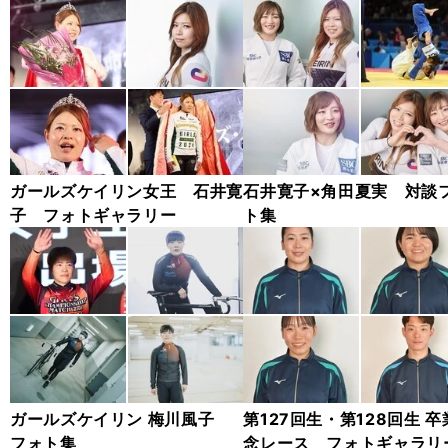
ガールズケイリン女王 石井寛
石井寛子×角田夏実 対談
子 フォトギャラリー
ト集
ガールズケイリン 梅川風子
第127回生・第128回生 卒
フォト集
念レース フォトギャラリ