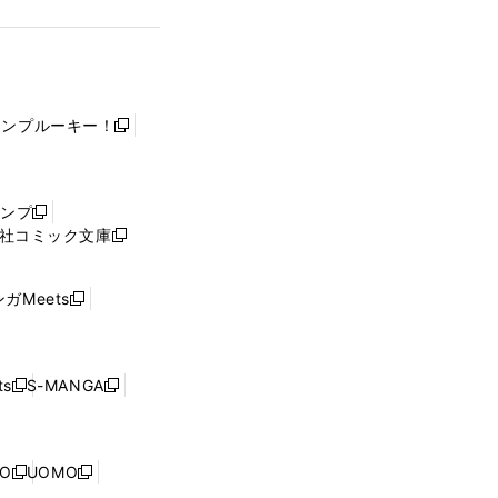
ャンプルーキー！
新
し
い
ウ
ャンプ
新
ィ
社コミック文庫
し
新
ン
い
し
ド
ウ
い
ウ
ガMeets
新
ィ
ウ
で
し
ン
ィ
開
い
ド
ン
く
ウ
ウ
ド
s
S-MANGA
新
新
ィ
で
ウ
し
し
ン
開
で
い
い
ド
く
開
ウ
ウ
ウ
NO
UOMO
く
新
新
ィ
ィ
で