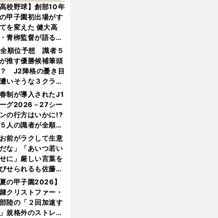
高校野球】創部10年
の甲子園初出場がす
てを変えた 健大高
・青栁監督が語る
機動破壊」はこうし
1全順位予想 識者５
生まれた
が推す優勝候補筆頭
？ J2降格の憂き目
遭いそうな３クラブ
は？
春制が導入されたJ1
ーグ2026－27シー
ンの行方はいかに!?
５人の識者が全順位
大胆予想
お前がラクして生意
だな」「あいつ若い
せに」厳しい言葉を
びせられるも佐藤慎
郎が貫いた誇りとフ
夏の甲子園2026】
ンへの思い
隷クリストファー・
部陸の「２回加速す
」規格外のストレー