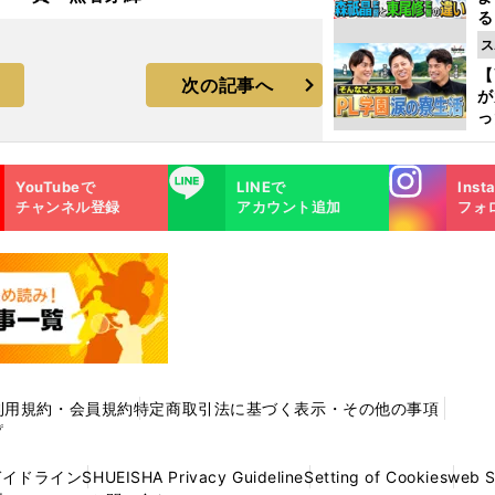
る
光
ス
ピ
【
次の記事へ
が
っ
た
Instagra
LINE
YouTubeで
LINEで
Inst
m
チャンネル登録
アカウント追加
フォ
利用規約・会員規約
特定商取引法に基づく表示・その他の事項
プ
ガイドライン
SHUEISHA Privacy Guideline
Setting of Cookies
web 