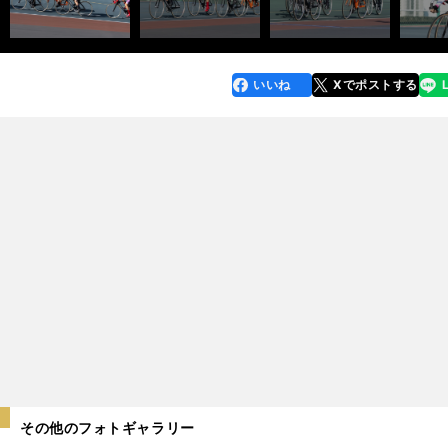
いいね
Xでポストする
line
faceboo
x
k
その他のフォトギャラリー