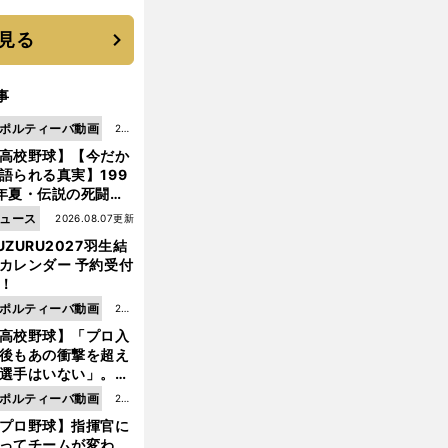
 それでもプロではな
大学進学を選ぶ理由
見る
事
ポルティーバ動画
202
高校野球】【今だか
6.0
語られる真実】199
8.0
年夏・伝説の死闘の
7更
中にPL学園に何が起
ュース
2026.08.07更新
新
ていた！？
UZURU2027羽生結
カレンダー 予約受付
！
ポルティーバ動画
202
高校野球】「プロ入
6.0
後もあの衝撃を超え
8.0
選手はいない」。PL
6更
園トリオが衝撃を受
ポルティーバ動画
202
新
た選手
プロ野球】指揮官に
6.0
ってチームが変わ