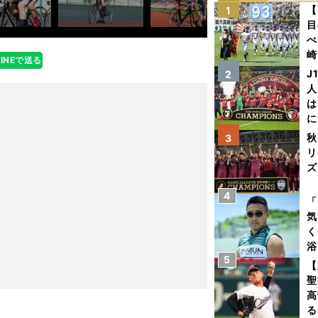
【
1
目
べ
崎
LINEで送る
「
J
2
て
人
は
に
と
秋
3
リ
ズ
4
を
「
気
く
浴
5
太
【
ァ
聖
高
る