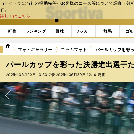
当サイトでは当社の提携先等がお客様のニーズ等について調査・分析し
web Sportiva (webスポルティーバ)
す。
詳しくはこちら
新着
ランキング
野球
サッカー
競馬
ゴル
we
フォトギャラリー
コラムフォト
パールカップを彩っ
b
ス
パールカップを彩った決勝進出選手たち
ポ
ル
2025年06月20日 10:50 公開
2025年06月20日 12:10 更新
テ
ィ
ー
バ
次へ