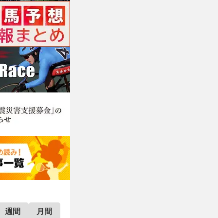
週間
月間