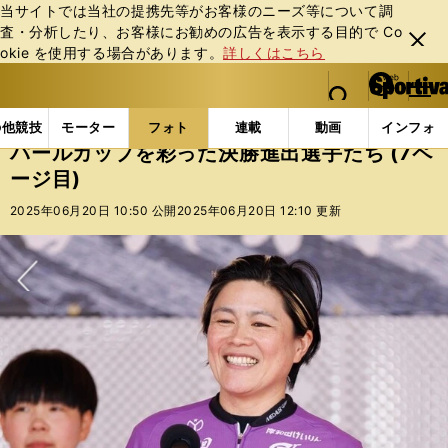
当サイトでは当社の提携先等がお客様のニーズ等について調
査・分析したり、お客様にお勧めの広告を表⽰する⽬的で Co
閉じ
okie を使⽤する場合があります。
詳しくはこちら
る
マイペ
web Sportiva (webスポルティーバ)
検索
メニュ
we
ー
フォトギャラリー
コラムフォト
パールカップを彩っ
b
ジ
の他競技
モーター
フォト
連載
動画
インフォ
ス
パールカップを彩った決勝進出選手たち (7ペ
ポ
ージ目)
ル
テ
2025年06月20日 10:50 公開
2025年06月20日 12:10 更新
ィ
ー
バ
次へ