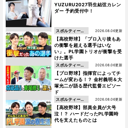
YUZURU2027羽生結弦カレン
ダー 予約受付中！
スポルティーバ
2026.08.06更新
動画
【高校野球】「プロ入り後もあ
の衝撃を超える選手はいな
い」。PL学園トリオが衝撃を受
けた選手
スポルティーバ
2026.08.06更新
動画
【プロ野球】指揮官によってチ
ームが変わる！？ 金村義明＆大
塚光二が語る歴代監督エピソー
ド
スポルティーバ
2026.08.06更新
動画
【高校野球】部員全員が大号
泣！？ ハードだったPL学園時
代を支えたものとは