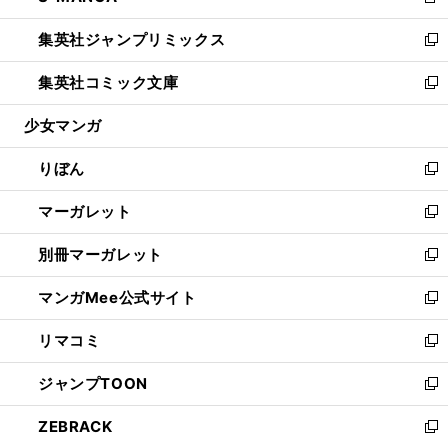
新
開
ウ
ン
ウ
し
集英社ジャンプリミックス
く
で
ド
ィ
い
新
開
ウ
ン
ウ
し
集英社コミック文庫
く
で
ド
ィ
い
新
開
ウ
ン
ウ
し
少女マンガ
く
で
ド
ィ
い
開
ウ
ン
ウ
りぼん
く
で
ド
ィ
新
開
ウ
ン
し
マーガレット
く
で
ド
い
新
開
ウ
ウ
し
別冊マーガレット
く
で
ィ
い
新
開
ン
ウ
し
マンガMee公式サイト
く
ド
ィ
い
新
ウ
ン
ウ
し
リマコミ
で
ド
ィ
い
新
開
ウ
ン
ウ
し
ジャンプTOON
く
で
ド
ィ
い
新
開
ウ
ン
ウ
し
ZEBRACK
く
で
ド
ィ
い
新
開