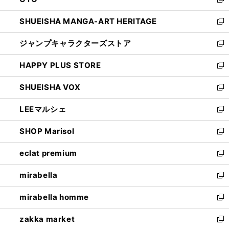
ド
新
開
ウ
し
SHUEISHA MANGA-ART HERITAGE
く
で
い
新
開
ウ
し
ジャンプキャラクターズストア
く
ィ
い
新
ン
ウ
し
HAPPY PLUS STORE
ド
ィ
い
新
ウ
ン
ウ
し
SHUEISHA VOX
で
ド
ィ
い
新
開
ウ
ン
ウ
し
LEEマルシェ
く
で
ド
ィ
い
新
開
ウ
ン
ウ
し
SHOP Marisol
く
で
ド
ィ
い
新
開
ウ
ン
ウ
し
eclat premium
く
で
ド
ィ
い
新
開
ウ
ン
ウ
し
mirabella
く
で
ド
ィ
い
新
開
ウ
ン
ウ
し
mirabella homme
く
で
ド
ィ
い
新
開
ウ
ン
ウ
し
zakka market
く
で
ド
ィ
い
新