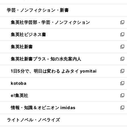
開
ウ
ン
ウ
し
学芸・ノンフィクション・新書
く
で
ド
ィ
い
開
ウ
ン
ウ
集英社学芸部 - 学芸・ノンフィクション
く
で
ド
ィ
新
開
ウ
ン
し
集英社ビジネス書
く
で
ド
い
新
開
ウ
ウ
し
集英社新書
く
で
ィ
い
新
開
ン
ウ
し
集英社新書プラス - 知の水先案内人
く
ド
ィ
い
新
ウ
ン
ウ
し
1日5分で、明日は変わる よみタイ yomitai
で
ド
ィ
い
新
開
ウ
ン
ウ
し
kotoba
く
で
ド
ィ
い
新
開
ウ
ン
ウ
し
e!集英社
く
で
ド
ィ
い
新
開
ウ
ン
ウ
し
情報・知識＆オピニオン imidas
く
で
ド
ィ
い
新
開
ウ
ン
ウ
し
ライトノベル・ノベライズ
く
で
ド
ィ
い
開
ウ
ン
ウ