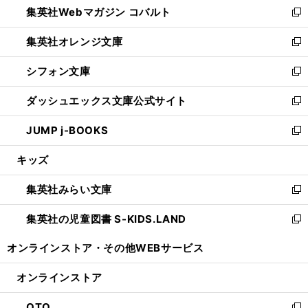
集英社Webマガジン コバルト
く
で
ド
ィ
新
開
ウ
ン
し
集英社オレンジ文庫
く
で
ド
い
新
開
ウ
ウ
し
シフォン文庫
く
で
ィ
い
新
開
ン
ウ
し
ダッシュエックス文庫公式サイト
く
ド
ィ
い
新
ウ
ン
ウ
し
JUMP j-BOOKS
で
ド
ィ
い
新
開
ウ
ン
ウ
し
キッズ
く
で
ド
ィ
い
開
ウ
ン
ウ
集英社みらい文庫
く
で
ド
ィ
新
開
ウ
ン
し
集英社の児童図書 S-KIDS.LAND
く
で
ド
い
新
開
ウ
ウ
し
オンラインストア・
その他WEBサービス
く
で
ィ
い
開
ン
ウ
オンラインストア
く
ド
ィ
ウ
ン
OTO
で