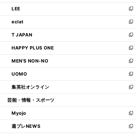
開
ウ
ン
ウ
し
LEE
く
で
ド
ィ
い
新
開
ウ
ン
ウ
し
eclat
く
で
ド
ィ
い
新
開
ウ
ン
ウ
し
T JAPAN
く
で
ド
ィ
い
新
開
ウ
ン
ウ
し
HAPPY PLUS ONE
く
で
ド
ィ
い
新
開
ウ
ン
ウ
し
MEN'S NON-NO
く
で
ド
ィ
い
新
開
ウ
ン
ウ
し
UOMO
く
で
ド
ィ
い
新
開
ウ
ン
ウ
し
集英社オンライン
く
で
ド
ィ
い
新
開
ウ
ン
ウ
し
芸能・情報・スポーツ
く
で
ド
ィ
い
開
ウ
ン
ウ
Myojo
く
で
ド
ィ
新
開
ウ
ン
し
週プレNEWS
く
で
ド
い
新
開
ウ
ウ
し