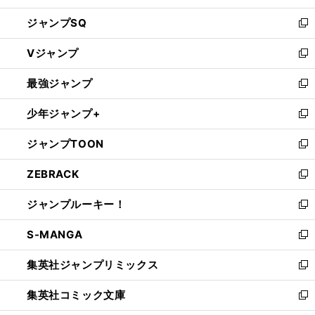
し
ジャンプSQ
い
新
ウ
し
Vジャンプ
ィ
い
新
ン
ウ
し
最強ジャンプ
ド
ィ
い
新
ウ
ン
ウ
し
少年ジャンプ+
で
ド
ィ
い
新
開
ウ
ン
ウ
し
ジャンプTOON
く
で
ド
ィ
い
新
開
ウ
ン
ウ
し
ZEBRACK
く
で
ド
ィ
い
新
開
ウ
ン
ウ
し
ジャンプルーキー！
く
で
ド
ィ
い
新
開
ウ
ン
ウ
し
S-MANGA
く
で
ド
ィ
い
新
開
ウ
ン
ウ
し
集英社ジャンプリミックス
く
で
ド
ィ
い
新
開
ウ
ン
ウ
し
集英社コミック文庫
く
で
ド
ィ
い
新
開
ウ
ン
ウ
し