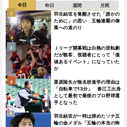
今日
昨日
週間
月間
羽生結弦を覚醒させた「誰かの
1
ために」の思い 五輪連覇の偉
業への道のり
Ｊリーグ開幕戦は白熱の逆転劇
2
だが観客、視聴者にとって「価
値あるイベント」になっていた
か
栗原陵矢が無名校進学の理由は
3
「自転車で13分」 春江工出身
として最初で最後のプロ野球選
手となった
4
羽生結弦が一時は諦めたソチ五
輪の金メダル「五輪の本当の怖