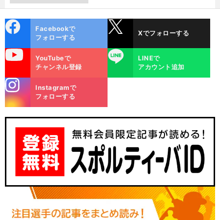
cebo
X
Facebookで
Xでフォローする
ok
フォローする
uTube
LINE
YouTubeで
LINEで
チャンネル登録
アカウント追加
stagra
Instagramで
m
フォローする