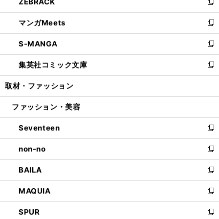
ZEBRACK
く
で
ド
ィ
い
新
開
ウ
ン
ウ
し
マンガMeets
く
で
ド
ィ
い
新
開
ウ
ン
ウ
し
S-MANGA
く
で
ド
ィ
い
新
開
ウ
ン
ウ
し
集英社コミック文庫
く
で
ド
ィ
い
新
開
ウ
ン
ウ
し
取材・ファッション
く
で
ド
ィ
い
開
ウ
ン
ウ
ファッション・美容
く
で
ド
ィ
開
ウ
ン
Seventeen
く
で
ド
新
開
ウ
し
non-no
く
で
い
新
開
ウ
し
BAILA
く
ィ
い
新
ン
ウ
し
MAQUIA
ド
ィ
い
新
ウ
ン
ウ
し
SPUR
で
ド
ィ
い
新