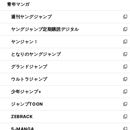
青年マンガ
く
で
ド
ィ
い
開
ウ
ン
ウ
週刊ヤングジャンプ
く
で
ド
ィ
新
開
ウ
ン
し
ヤングジャンプ定期購読デジタル
く
で
ド
い
新
開
ウ
ウ
し
ヤンジャン！
く
で
ィ
い
新
開
ン
ウ
し
となりのヤングジャンプ
く
ド
ィ
い
新
ウ
ン
ウ
し
グランドジャンプ
で
ド
ィ
い
新
開
ウ
ン
ウ
し
ウルトラジャンプ
く
で
ド
ィ
い
新
開
ウ
ン
ウ
し
少年ジャンプ+
く
で
ド
ィ
い
新
開
ウ
ン
ウ
し
ジャンプTOON
く
で
ド
ィ
い
新
開
ウ
ン
ウ
し
ZEBRACK
く
で
ド
ィ
い
新
開
ウ
ン
ウ
し
S-MANGA
く
で
ド
ィ
い