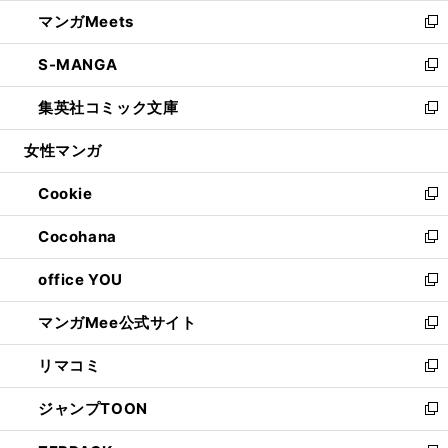
ウ
ン
ウ
し
マンガMeets
く
で
ド
ィ
い
新
開
ウ
ン
ウ
し
S-MANGA
く
で
ド
ィ
い
新
開
ウ
ン
ウ
し
集英社コミック文庫
く
で
ド
ィ
い
新
開
ウ
ン
ウ
し
女性マンガ
く
で
ド
ィ
い
開
ウ
ン
ウ
Cookie
く
で
ド
ィ
新
開
ウ
ン
し
Cocohana
く
で
ド
い
新
開
ウ
ウ
し
office YOU
く
で
ィ
い
新
開
ン
ウ
し
マンガMee公式サイト
く
ド
ィ
い
新
ウ
ン
ウ
し
リマコミ
で
ド
ィ
い
新
開
ウ
ン
ウ
し
ジャンプTOON
く
で
ド
ィ
い
新
開
ウ
ン
ウ
し