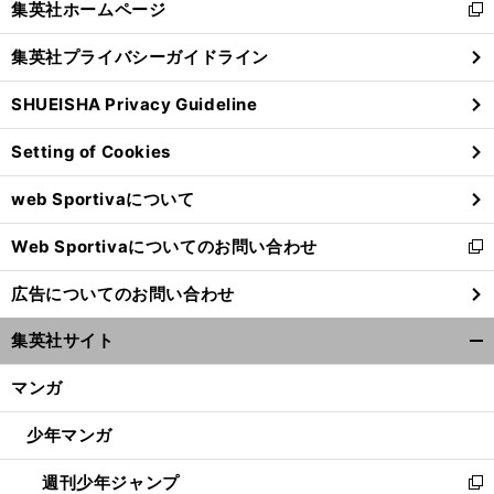
集英社ホームページ
新
閉
し
じ
集英社プライバシーガイドライン
い
る
ウ
SHUEISHA Privacy Guideline
ィ
ン
Setting of Cookies
ド
ウ
web Sportivaについて
で
開
Web Sportivaについてのお問い合わせ
く
新
し
広告についてのお問い合わせ
い
ウ
集英社サイト
ィ
開
ン
く/
マンガ
ド
閉
ウ
じ
少年マンガ
で
る
開
週刊少年ジャンプ
く
新