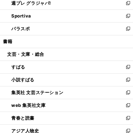
週プレ グラジャパ!
く
で
ィ
い
新
開
ン
ウ
し
Sportiva
く
ド
ィ
い
新
ウ
ン
ウ
し
パラスポ
で
ド
ィ
い
新
開
ウ
ン
ウ
し
書籍
く
で
ド
ィ
い
開
ウ
ン
ウ
文芸・文庫・総合
く
で
ド
ィ
開
ウ
ン
すばる
く
で
ド
新
開
ウ
し
小説すばる
く
で
い
新
開
ウ
し
集英社 文芸ステーション
く
ィ
い
新
ン
ウ
し
web 集英社文庫
ド
ィ
い
新
ウ
ン
ウ
し
青春と読書
で
ド
ィ
い
新
開
ウ
ン
ウ
し
アジア人物史
く
で
ド
ィ
い
新