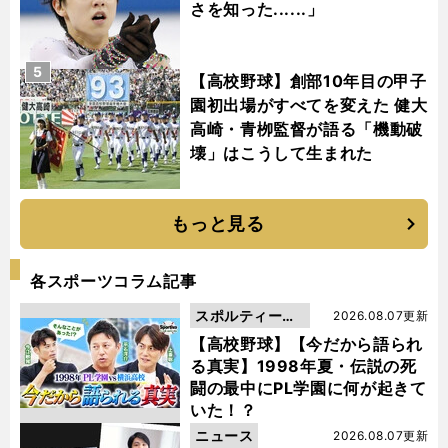
さを知った......」
5
【高校野球】創部10年目の甲子
園初出場がすべてを変えた 健大
高崎・青栁監督が語る「機動破
壊」はこうして生まれた
もっと見る
各スポーツコラム記事
スポルティーバ
2026.08.07更新
動画
【高校野球】【今だから語られ
る真実】1998年夏・伝説の死
闘の最中にPL学園に何が起きて
いた！？
ニュース
2026.08.07更新