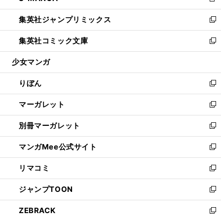
新
開
ウ
ン
ウ
し
集英社ジャンプリミックス
く
で
ド
ィ
い
新
開
ウ
ン
ウ
し
集英社コミック文庫
く
で
ド
ィ
い
新
開
ウ
ン
ウ
し
少女マンガ
く
で
ド
ィ
い
開
ウ
ン
ウ
りぼん
く
で
ド
ィ
新
開
ウ
ン
し
マーガレット
く
で
ド
い
新
開
ウ
ウ
し
別冊マーガレット
く
で
ィ
い
新
開
ン
ウ
し
マンガMee公式サイト
く
ド
ィ
い
新
ウ
ン
ウ
し
リマコミ
で
ド
ィ
い
新
開
ウ
ン
ウ
し
ジャンプTOON
く
で
ド
ィ
い
新
開
ウ
ン
ウ
し
ZEBRACK
く
で
ド
ィ
い
新
開