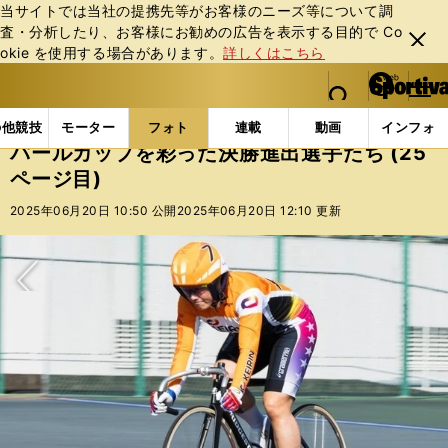
当サイトでは当社の提携先等がお客様のニーズ等について調
査・分析したり、お客様にお勧めの広告を表⽰する⽬的で Co
閉じ
okie を使⽤する場合があります。
詳しくはこちら
る
マイペ
web Sportiva (webスポルティーバ)
検索
メニュ
we
ー
フォトギャラリー
コラムフォト
パールカップを彩っ
b
ジ
の他競技
モーター
フォト
連載
動画
インフォ
ス
パールカップを彩った決勝進出選手たち (25
ポ
ページ目)
ル
テ
2025年06月20日 10:50 公開
2025年06月20日 12:10 更新
ィ
ー
バ
次へ