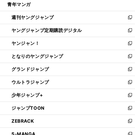
青年マンガ
く
で
ド
ィ
い
開
ウ
ン
ウ
週刊ヤングジャンプ
く
で
ド
ィ
新
開
ウ
ン
し
ヤングジャンプ定期購読デジタル
く
で
ド
い
新
開
ウ
ウ
し
ヤンジャン！
く
で
ィ
い
新
開
ン
ウ
し
となりのヤングジャンプ
く
ド
ィ
い
新
ウ
ン
ウ
し
グランドジャンプ
で
ド
ィ
い
新
開
ウ
ン
ウ
し
ウルトラジャンプ
く
で
ド
ィ
い
新
開
ウ
ン
ウ
し
少年ジャンプ+
く
で
ド
ィ
い
新
開
ウ
ン
ウ
し
ジャンプTOON
く
で
ド
ィ
い
新
開
ウ
ン
ウ
し
ZEBRACK
く
で
ド
ィ
い
新
開
ウ
ン
ウ
し
S-MANGA
く
で
ド
ィ
い