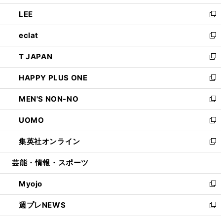
開
ウ
ン
ウ
し
LEE
く
で
ド
ィ
い
新
開
ウ
ン
ウ
し
eclat
く
で
ド
ィ
い
新
開
ウ
ン
ウ
し
T JAPAN
く
で
ド
ィ
い
新
開
ウ
ン
ウ
し
HAPPY PLUS ONE
く
で
ド
ィ
い
新
開
ウ
ン
ウ
し
MEN'S NON-NO
く
で
ド
ィ
い
新
開
ウ
ン
ウ
し
UOMO
く
で
ド
ィ
い
新
開
ウ
ン
ウ
し
集英社オンライン
く
で
ド
ィ
い
新
開
ウ
ン
ウ
し
芸能・情報・スポーツ
く
で
ド
ィ
い
開
ウ
ン
ウ
Myojo
く
で
ド
ィ
新
開
ウ
ン
し
週プレNEWS
く
で
ド
い
新
開
ウ
ウ
し