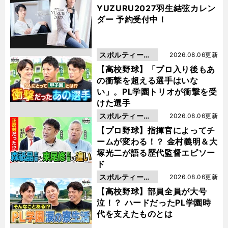
YUZURU2027羽生結弦カレン
ダー 予約受付中！
スポルティーバ
2026.08.06更新
動画
【高校野球】「プロ入り後もあ
の衝撃を超える選手はいな
い」。PL学園トリオが衝撃を受
けた選手
スポルティーバ
2026.08.06更新
動画
【プロ野球】指揮官によってチ
ームが変わる！？ 金村義明＆大
塚光二が語る歴代監督エピソー
ド
スポルティーバ
2026.08.06更新
動画
【高校野球】部員全員が大号
泣！？ ハードだったPL学園時
代を支えたものとは