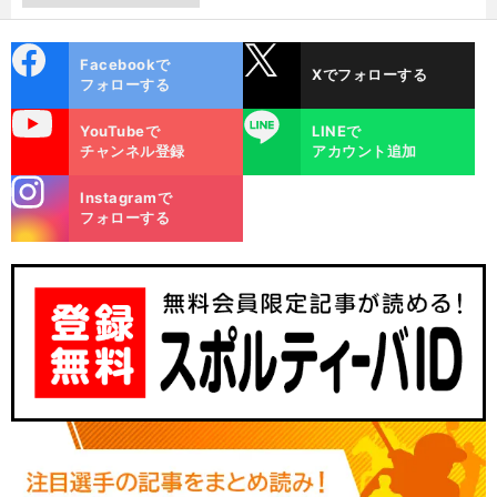
cebo
X
Facebookで
Xでフォローする
ok
フォローする
uTube
LINE
YouTubeで
LINEで
チャンネル登録
アカウント追加
stagra
Instagramで
m
フォローする