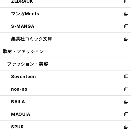
ZEBRACK
く
で
ド
ィ
い
新
開
ウ
ン
ウ
し
マンガMeets
く
で
ド
ィ
い
新
開
ウ
ン
ウ
し
S-MANGA
く
で
ド
ィ
い
新
開
ウ
ン
ウ
し
集英社コミック文庫
く
で
ド
ィ
い
新
開
ウ
ン
ウ
し
取材・ファッション
く
で
ド
ィ
い
開
ウ
ン
ウ
ファッション・美容
く
で
ド
ィ
開
ウ
ン
Seventeen
く
で
ド
新
開
ウ
し
non-no
く
で
い
新
開
ウ
し
BAILA
く
ィ
い
新
ン
ウ
し
MAQUIA
ド
ィ
い
新
ウ
ン
ウ
し
SPUR
で
ド
ィ
い
新