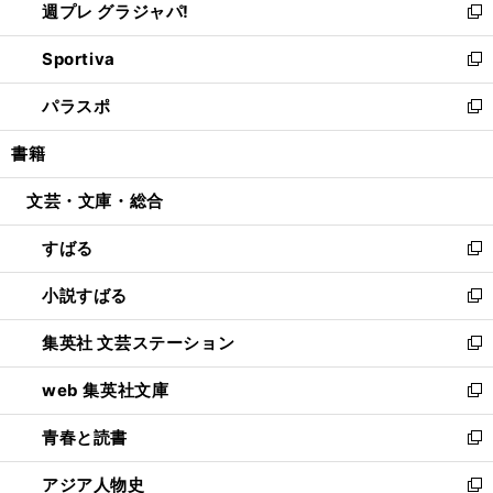
週プレ グラジャパ!
く
で
ィ
い
新
開
ン
ウ
し
Sportiva
く
ド
ィ
い
新
ウ
ン
ウ
し
パラスポ
で
ド
ィ
い
新
開
ウ
ン
ウ
し
書籍
く
で
ド
ィ
い
開
ウ
ン
ウ
文芸・文庫・総合
く
で
ド
ィ
開
ウ
ン
すばる
く
で
ド
新
開
ウ
し
小説すばる
く
で
い
新
開
ウ
し
集英社 文芸ステーション
く
ィ
い
新
ン
ウ
し
web 集英社文庫
ド
ィ
い
新
ウ
ン
ウ
し
青春と読書
で
ド
ィ
い
新
開
ウ
ン
ウ
し
アジア人物史
く
で
ド
ィ
い
新