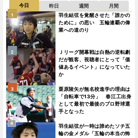
今日
昨日
週間
月間
羽生結弦を覚醒させた「誰かの
1
ために」の思い 五輪連覇の偉
業への道のり
Ｊリーグ開幕戦は白熱の逆転劇
2
だが観客、視聴者にとって「価
値あるイベント」になっていた
か
栗原陵矢が無名校進学の理由は
3
「自転車で13分」 春江工出身
として最初で最後のプロ野球選
手となった
4
羽生結弦が一時は諦めたソチ五
輪の金メダル「五輪の本当の怖