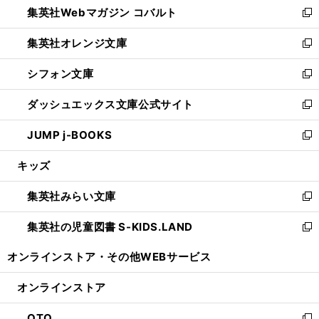
集英社Webマガジン コバルト
く
で
ド
ィ
新
開
ウ
ン
し
集英社オレンジ文庫
く
で
ド
い
新
開
ウ
ウ
し
シフォン文庫
く
で
ィ
い
新
開
ン
ウ
し
ダッシュエックス文庫公式サイト
く
ド
ィ
い
新
ウ
ン
ウ
し
JUMP j-BOOKS
で
ド
ィ
い
新
開
ウ
ン
ウ
し
キッズ
く
で
ド
ィ
い
開
ウ
ン
ウ
集英社みらい文庫
く
で
ド
ィ
新
開
ウ
ン
し
集英社の児童図書 S-KIDS.LAND
く
で
ド
い
新
開
ウ
ウ
し
オンラインストア・
その他WEBサービス
く
で
ィ
い
開
ン
ウ
オンラインストア
く
ド
ィ
ウ
ン
OTO
で