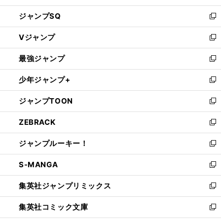
し
ジャンプSQ
い
新
ウ
し
Vジャンプ
ィ
い
新
ン
ウ
し
最強ジャンプ
ド
ィ
い
新
ウ
ン
ウ
し
少年ジャンプ+
で
ド
ィ
い
新
開
ウ
ン
ウ
し
ジャンプTOON
く
で
ド
ィ
い
新
開
ウ
ン
ウ
し
ZEBRACK
く
で
ド
ィ
い
新
開
ウ
ン
ウ
し
ジャンプルーキー！
く
で
ド
ィ
い
新
開
ウ
ン
ウ
し
S-MANGA
く
で
ド
ィ
い
新
開
ウ
ン
ウ
し
集英社ジャンプリミックス
く
で
ド
ィ
い
新
開
ウ
ン
ウ
し
集英社コミック文庫
く
で
ド
ィ
い
新
開
ウ
ン
ウ
し