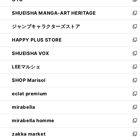
ド
新
開
ウ
し
SHUEISHA MANGA-ART HERITAGE
く
で
い
新
開
ウ
し
ジャンプキャラクターズストア
く
ィ
い
新
ン
ウ
し
HAPPY PLUS STORE
ド
ィ
い
新
ウ
ン
ウ
し
SHUEISHA VOX
で
ド
ィ
い
新
開
ウ
ン
ウ
し
LEEマルシェ
く
で
ド
ィ
い
新
開
ウ
ン
ウ
し
SHOP Marisol
く
で
ド
ィ
い
新
開
ウ
ン
ウ
し
eclat premium
く
で
ド
ィ
い
新
開
ウ
ン
ウ
し
mirabella
く
で
ド
ィ
い
新
開
ウ
ン
ウ
し
mirabella homme
く
で
ド
ィ
い
新
開
ウ
ン
ウ
し
zakka market
く
で
ド
ィ
い
新