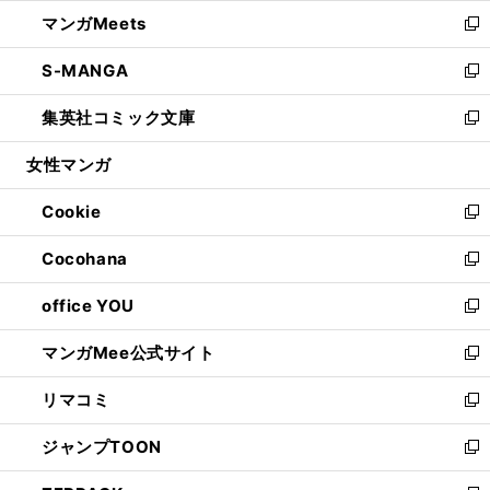
ウ
ン
ウ
し
マンガMeets
く
で
ド
ィ
い
新
開
ウ
ン
ウ
し
S-MANGA
く
で
ド
ィ
い
新
開
ウ
ン
ウ
し
集英社コミック文庫
く
で
ド
ィ
い
新
開
ウ
ン
ウ
し
女性マンガ
く
で
ド
ィ
い
開
ウ
ン
ウ
Cookie
く
で
ド
ィ
新
開
ウ
ン
し
Cocohana
く
で
ド
い
新
開
ウ
ウ
し
office YOU
く
で
ィ
い
新
開
ン
ウ
し
マンガMee公式サイト
く
ド
ィ
い
新
ウ
ン
ウ
し
リマコミ
で
ド
ィ
い
新
開
ウ
ン
ウ
し
ジャンプTOON
く
で
ド
ィ
い
新
開
ウ
ン
ウ
し