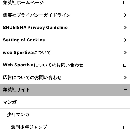
集英社ホームページ
新
閉
し
じ
集英社プライバシーガイドライン
い
る
ウ
SHUEISHA Privacy Guideline
ィ
ン
Setting of Cookies
ド
ウ
web Sportivaについて
で
開
Web Sportivaについてのお問い合わせ
く
新
し
広告についてのお問い合わせ
い
ウ
集英社サイト
ィ
開
ン
く/
マンガ
ド
閉
ウ
じ
少年マンガ
で
る
開
週刊少年ジャンプ
く
新