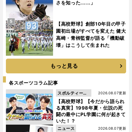
さを知った......」
5
【高校野球】創部10年目の甲子
園初出場がすべてを変えた 健大
高崎・青栁監督が語る「機動破
壊」はこうして生まれた
もっと見る
各スポーツコラム記事
スポルティーバ
2026.08.07更新
動画
【高校野球】【今だから語られ
る真実】1998年夏・伝説の死
闘の最中にPL学園に何が起きて
いた！？
ニュース
2026.08.07更新