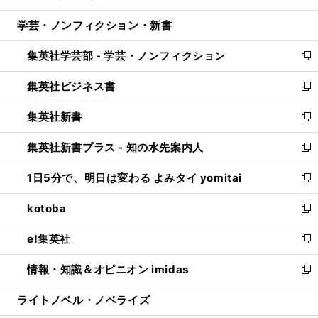
開
ウ
ン
ウ
し
学芸・ノンフィクション・新書
く
で
ド
ィ
い
開
ウ
ン
ウ
集英社学芸部 - 学芸・ノンフィクション
く
で
ド
ィ
新
開
ウ
ン
し
集英社ビジネス書
く
で
ド
い
新
開
ウ
ウ
し
集英社新書
く
で
ィ
い
新
開
ン
ウ
し
集英社新書プラス - 知の水先案内人
く
ド
ィ
い
新
ウ
ン
ウ
し
1日5分で、明日は変わる よみタイ yomitai
で
ド
ィ
い
新
開
ウ
ン
ウ
し
kotoba
く
で
ド
ィ
い
新
開
ウ
ン
ウ
し
e!集英社
く
で
ド
ィ
い
新
開
ウ
ン
ウ
し
情報・知識＆オピニオン imidas
く
で
ド
ィ
い
新
開
ウ
ン
ウ
し
ライトノベル・ノベライズ
く
で
ド
ィ
い
開
ウ
ン
ウ