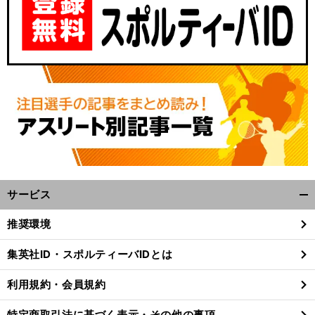
サービス
開
く/
推奨環境
閉
じ
集英社ID・スポルティーバIDとは
る
利用規約・会員規約
特定商取引法に基づく表示・その他の事項