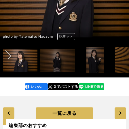
前へ
photo by Tatematsu Naozumi
photo by Tatematsu Naozumi
photo by Tatematsu Naozumi
photo by Tatematsu Naozumi
photo by Tatematsu Naozumi
photo by Tatematsu Naozumi
photo by Tatematsu Naozumi
photo by Tatematsu Naozumi
photo by Tatematsu Naozumi
photo by Tatematsu Naozumi
photo by Tatematsu Naozumi
photo by Tatematsu Naozumi
記事＞＞
記事＞＞
記事＞＞
記事＞＞
記事＞＞
記事＞＞
記事＞＞
記事＞＞
記事＞＞
記事＞＞
記事＞＞
記事＞＞
いいね
Xでポストする
LINEで送る
line
faceboo
x
k
一覧に戻る
編集部のおすすめ