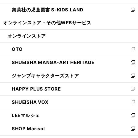
開
ウ
ン
し
集英社の児童図書 S-KIDS.LAND
く
で
ド
い
新
開
ウ
ウ
し
オンラインストア・
その他WEBサービス
く
で
ィ
い
開
ン
ウ
オンラインストア
く
ド
ィ
ウ
ン
OTO
で
ド
新
開
ウ
し
SHUEISHA MANGA-ART HERITAGE
く
で
い
新
開
ウ
し
ジャンプキャラクターズストア
く
ィ
い
新
ン
ウ
し
HAPPY PLUS STORE
ド
ィ
い
新
ウ
ン
ウ
し
SHUEISHA VOX
で
ド
ィ
い
新
開
ウ
ン
ウ
し
LEEマルシェ
く
で
ド
ィ
い
新
開
ウ
ン
ウ
し
SHOP Marisol
く
で
ド
ィ
い
新
開
ウ
ン
ウ
し