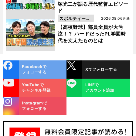
塚光二が語る歴代監督エピソー
ド
スポルティーバ
2026.08.06更新
動画
【高校野球】部員全員が大号
泣！？ ハードだったPL学園時
代を支えたものとは
cebo
X
Facebookで
Xでフォローする
ok
フォローする
uTube
LINE
YouTubeで
LINEで
チャンネル登録
アカウント追加
stagra
Instagramで
m
フォローする