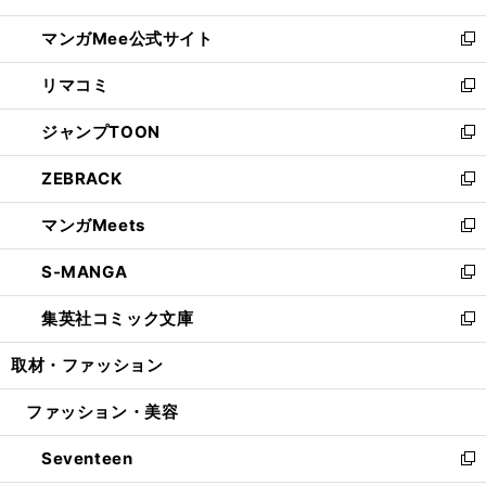
開
ン
ウ
し
マンガMee公式サイト
く
ド
ィ
い
新
ウ
ン
ウ
し
リマコミ
で
ド
ィ
い
新
開
ウ
ン
ウ
し
ジャンプTOON
く
で
ド
ィ
い
新
開
ウ
ン
ウ
し
ZEBRACK
く
で
ド
ィ
い
新
開
ウ
ン
ウ
し
マンガMeets
く
で
ド
ィ
い
新
開
ウ
ン
ウ
し
S-MANGA
く
で
ド
ィ
い
新
開
ウ
ン
ウ
し
集英社コミック文庫
く
で
ド
ィ
い
新
開
ウ
ン
ウ
し
取材・ファッション
く
で
ド
ィ
い
開
ウ
ン
ウ
ファッション・美容
く
で
ド
ィ
開
ウ
ン
Seventeen
く
で
ド
新
開
ウ
し