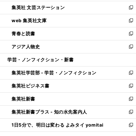
開
ウ
し
集英社 文芸ステーション
く
ィ
い
新
ン
ウ
し
web 集英社文庫
ド
ィ
い
新
ウ
ン
ウ
し
青春と読書
で
ド
ィ
い
新
開
ウ
ン
ウ
し
アジア人物史
く
で
ド
ィ
い
新
開
ウ
ン
ウ
し
学芸・ノンフィクション・新書
く
で
ド
ィ
い
開
ウ
ン
ウ
集英社学芸部 - 学芸・ノンフィクション
く
で
ド
ィ
新
開
ウ
ン
し
集英社ビジネス書
く
で
ド
い
新
開
ウ
ウ
し
集英社新書
く
で
ィ
い
新
開
ン
ウ
し
集英社新書プラス - 知の水先案内人
く
ド
ィ
い
新
ウ
ン
ウ
し
1日5分で、明日は変わる よみタイ yomitai
で
ド
ィ
い
新
開
ウ
ン
ウ
し