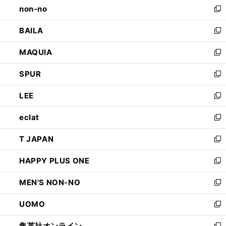
non-no
く
で
い
新
開
ウ
し
BAILA
く
ィ
い
新
ン
ウ
し
MAQUIA
ド
ィ
い
新
ウ
ン
ウ
し
SPUR
で
ド
ィ
い
新
開
ウ
ン
ウ
し
LEE
く
で
ド
ィ
い
新
開
ウ
ン
ウ
し
eclat
く
で
ド
ィ
い
新
開
ウ
ン
ウ
し
T JAPAN
く
で
ド
ィ
い
新
開
ウ
ン
ウ
し
HAPPY PLUS ONE
く
で
ド
ィ
い
新
開
ウ
ン
ウ
し
MEN'S NON-NO
く
で
ド
ィ
い
新
開
ウ
ン
ウ
し
UOMO
く
で
ド
ィ
い
新
開
ウ
ン
ウ
し
集英社オンライン
く
で