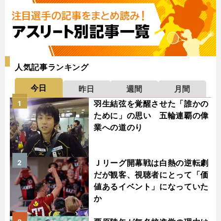
人気記事ランキング
今日
昨日
週間
月間
羽生結弦を覚醒させた「誰かの
1
ために」の思い 五輪連覇の偉
業への道のり
Ｊリーグ開幕戦は白熱の逆転劇
2
だが観客、視聴者にとって「価
値あるイベント」になっていた
か