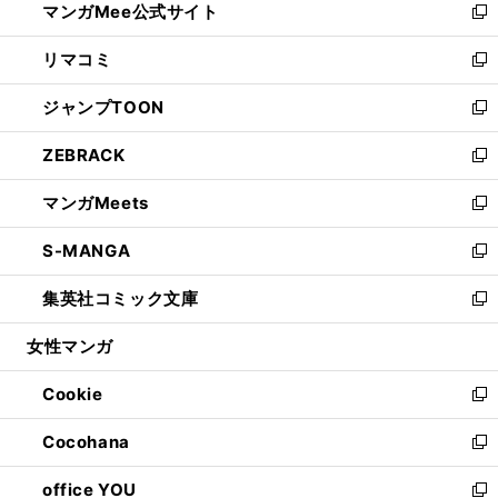
マンガMee公式サイト
く
ド
ィ
い
新
ウ
ン
ウ
し
リマコミ
で
ド
ィ
い
新
開
ウ
ン
ウ
し
ジャンプTOON
く
で
ド
ィ
い
新
開
ウ
ン
ウ
し
ZEBRACK
く
で
ド
ィ
い
新
開
ウ
ン
ウ
し
マンガMeets
く
で
ド
ィ
い
新
開
ウ
ン
ウ
し
S-MANGA
く
で
ド
ィ
い
新
開
ウ
ン
ウ
し
集英社コミック文庫
く
で
ド
ィ
い
新
開
ウ
ン
ウ
し
女性マンガ
く
で
ド
ィ
い
開
ウ
ン
ウ
Cookie
く
で
ド
ィ
新
開
ウ
ン
し
Cocohana
く
で
ド
い
新
開
ウ
ウ
し
office YOU
く
で
ィ
い
新