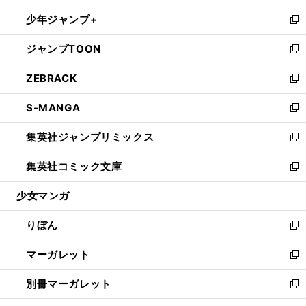
開
ウ
ン
ウ
し
少年ジャンプ+
く
で
ド
ィ
い
新
開
ウ
ン
ウ
し
ジャンプTOON
く
で
ド
ィ
い
新
開
ウ
ン
ウ
し
ZEBRACK
く
で
ド
ィ
い
新
開
ウ
ン
ウ
し
S-MANGA
く
で
ド
ィ
い
新
開
ウ
ン
ウ
し
集英社ジャンプリミックス
く
で
ド
ィ
い
新
開
ウ
ン
ウ
し
集英社コミック文庫
く
で
ド
ィ
い
新
開
ウ
ン
ウ
し
少女マンガ
く
で
ド
ィ
い
開
ウ
ン
ウ
りぼん
く
で
ド
ィ
新
開
ウ
ン
し
マーガレット
く
で
ド
い
新
開
ウ
ウ
し
別冊マーガレット
く
で
ィ
い
新
開
ン
ウ
し