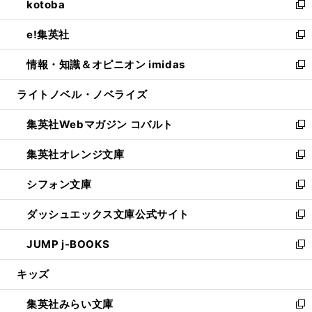
kotoba
く
で
ド
ィ
い
新
開
ウ
ン
ウ
し
e!集英社
く
で
ド
ィ
い
新
開
ウ
ン
ウ
し
情報・知識＆オピニオン imidas
く
で
ド
ィ
い
新
開
ウ
ン
ウ
し
ライトノベル・ノベライズ
く
で
ド
ィ
い
開
ウ
ン
ウ
集英社Webマガジン コバルト
く
で
ド
ィ
新
開
ウ
ン
し
集英社オレンジ文庫
く
で
ド
い
新
開
ウ
ウ
し
シフォン文庫
く
で
ィ
い
新
開
ン
ウ
し
ダッシュエックス文庫公式サイト
く
ド
ィ
い
新
ウ
ン
ウ
し
JUMP j-BOOKS
で
ド
ィ
い
新
開
ウ
ン
ウ
し
キッズ
く
で
ド
ィ
い
開
ウ
ン
ウ
集英社みらい文庫
く
で
ド
ィ
新