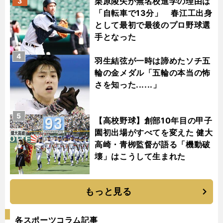
栗原陵矢が無名校進学の理由は
3
「自転車で13分」 春江工出身
として最初で最後のプロ野球選
手となった
4
羽生結弦が一時は諦めたソチ五
輪の金メダル「五輪の本当の怖
さを知った......」
5
【高校野球】創部10年目の甲子
園初出場がすべてを変えた 健大
高崎・青栁監督が語る「機動破
壊」はこうして生まれた
もっと見る
各スポーツコラム記事