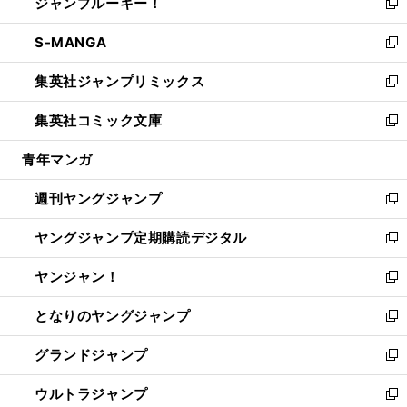
ジャンプルーキー！
く
で
ド
ィ
い
新
開
ウ
ン
ウ
し
S-MANGA
く
で
ド
ィ
い
新
開
ウ
ン
ウ
し
集英社ジャンプリミックス
く
で
ド
ィ
い
新
開
ウ
ン
ウ
し
集英社コミック文庫
く
で
ド
ィ
い
新
開
ウ
ン
ウ
し
青年マンガ
く
で
ド
ィ
い
開
ウ
ン
ウ
週刊ヤングジャンプ
く
で
ド
ィ
新
開
ウ
ン
し
ヤングジャンプ定期購読デジタル
く
で
ド
い
新
開
ウ
ウ
し
ヤンジャン！
く
で
ィ
い
新
開
ン
ウ
し
となりのヤングジャンプ
く
ド
ィ
い
新
ウ
ン
ウ
し
グランドジャンプ
で
ド
ィ
い
新
開
ウ
ン
ウ
し
ウルトラジャンプ
く
で
ド
ィ
い
新