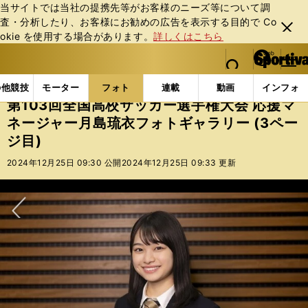
当サイトでは当社の提携先等がお客様のニーズ等について調
査・分析したり、お客様にお勧めの広告を表⽰する⽬的で Co
閉じ
okie を使⽤する場合があります。
詳しくはこちら
る
マイペ
web Sportiva (webスポルティーバ)
検索
メニュ
we
ー
フォトギャラリー
第103回全国高校サッカー選手権大会
b
ジ
の他競技
モーター
フォト
連載
動画
インフォ
ス
第103回全国高校サッカー選手権大会 応援マ
ポ
ネージャー月島琉衣フォトギャラリー (3ペー
ル
ジ目)
テ
ィ
2024年12月25日 09:30 公開
2024年12月25日 09:33 更新
ー
バ
次へ