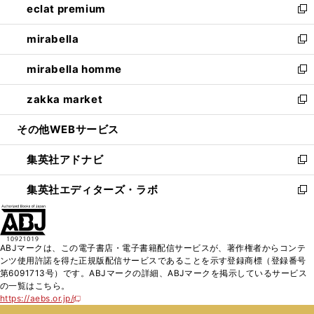
eclat premium
く
で
ド
ィ
い
新
開
ウ
ン
ウ
し
mirabella
く
で
ド
ィ
い
新
開
ウ
ン
ウ
し
mirabella homme
く
で
ド
ィ
い
新
開
ウ
ン
ウ
し
zakka market
く
で
ド
ィ
い
新
開
ウ
ン
ウ
し
その他WEBサービス
く
で
ド
ィ
い
開
ウ
ン
ウ
集英社アドナビ
く
で
ド
ィ
新
開
ウ
ン
し
集英社エディターズ・ラボ
く
で
ド
い
新
開
ウ
ウ
し
く
で
ィ
い
開
ン
ウ
ABJマークは、この電子書店・電子書籍配信サービスが、著作権者からコンテ
く
ド
ィ
ンツ使用許諾を得た正規版配信サービスであることを示す登録商標（登録番号
ウ
ン
第6091713号）です。ABJマークの詳細、ABJマークを掲示しているサービス
で
ド
の一覧はこちら。
開
ウ
https://aebs.or.jp/
新
く
で
し