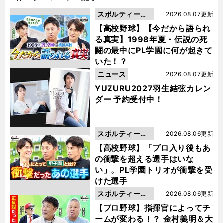
スポルティーバ
2026.08.07更新
動画
【高校野球】【今だから語られ
る真実】1998年夏・伝説の死
闘の最中にPL学園に何が起きて
いた！？
ニュース
2026.08.07更新
YUZURU2027羽生結弦カレン
ダー 予約受付中！
スポルティーバ
2026.08.06更新
動画
【高校野球】「プロ入り後もあ
の衝撃を超える選手はいな
い」。PL学園トリオが衝撃を受
けた選手
スポルティーバ
2026.08.06更新
動画
【プロ野球】指揮官によってチ
ームが変わる！？ 金村義明＆大