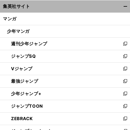
ウ
集英社サイト
ィ
開
ン
く/
マンガ
ド
閉
ウ
じ
少年マンガ
で
る
開
週刊少年ジャンプ
く
新
し
ジャンプSQ
い
新
ウ
し
Vジャンプ
ィ
い
新
ン
ウ
し
最強ジャンプ
ド
ィ
い
新
ウ
ン
ウ
し
少年ジャンプ+
で
ド
ィ
い
新
開
ウ
ン
ウ
し
ジャンプTOON
く
で
ド
ィ
い
新
開
ウ
ン
ウ
し
ZEBRACK
く
で
ド
ィ
い
新
開
ウ
ン
ウ
し