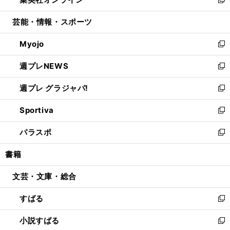
ド
ィ
い
新
開
ウ
ン
ウ
し
芸能・情報・スポーツ
く
で
ド
ィ
い
開
ウ
ン
ウ
Myojo
く
で
ド
ィ
新
開
ウ
ン
し
週プレNEWS
く
で
ド
い
新
開
ウ
ウ
し
週プレ グラジャパ!
く
で
ィ
い
新
開
ン
ウ
し
Sportiva
く
ド
ィ
い
新
ウ
ン
ウ
し
パラスポ
で
ド
ィ
い
新
開
ウ
ン
ウ
し
書籍
く
で
ド
ィ
い
開
ウ
ン
ウ
文芸・文庫・総合
く
で
ド
ィ
開
ウ
ン
すばる
く
で
ド
新
開
ウ
し
小説すばる
く
で
い
新