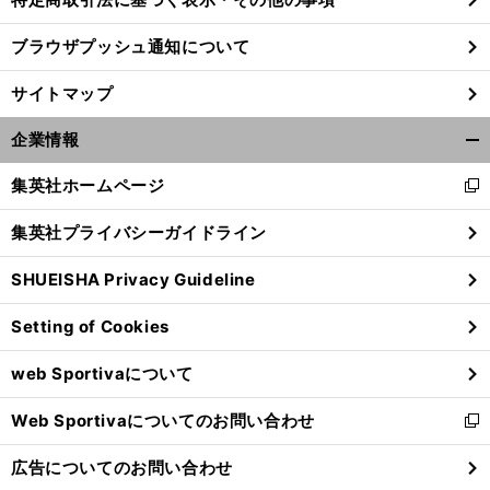
ブラウザプッシュ通知について
サイトマップ
企業情報
開
く/
集英社ホームページ
新
閉
し
じ
集英社プライバシーガイドライン
い
る
ウ
SHUEISHA Privacy Guideline
ィ
ン
Setting of Cookies
ド
ウ
web Sportivaについて
で
開
Web Sportivaについてのお問い合わせ
く
新
し
広告についてのお問い合わせ
い