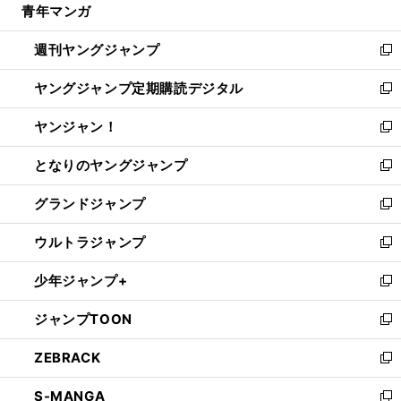
青年マンガ
く
で
ド
ィ
い
開
ウ
ン
ウ
週刊ヤングジャンプ
く
で
ド
ィ
新
開
ウ
ン
し
ヤングジャンプ定期購読デジタル
く
で
ド
い
新
開
ウ
ウ
し
ヤンジャン！
く
で
ィ
い
新
開
ン
ウ
し
となりのヤングジャンプ
く
ド
ィ
い
新
ウ
ン
ウ
し
グランドジャンプ
で
ド
ィ
い
新
開
ウ
ン
ウ
し
ウルトラジャンプ
く
で
ド
ィ
い
新
開
ウ
ン
ウ
し
少年ジャンプ+
く
で
ド
ィ
い
新
開
ウ
ン
ウ
し
ジャンプTOON
く
で
ド
ィ
い
新
開
ウ
ン
ウ
し
ZEBRACK
く
で
ド
ィ
い
新
開
ウ
ン
ウ
し
S-MANGA
く
で
ド
ィ
い
新