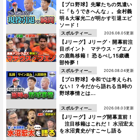
動画
【プロ野球】先輩たちの気遣い
に「もうできへんな」。金村義
明＆大塚光二が明かす引退エピ
ソード！
スポルティーバ
2026.08.05更新
動画
【Jリーグ】Jリーグ・開幕前注
目ポイント マテウス・ブエノ
の鹿島移籍！ 恐るべし15歳磯
部怜夢！
スポルティーバ
2026.08.04更新
動画
【プロ野球】令和では考えられ
ない！？今だから語れる当時の
野球事情とは...
スポルティーバ
2026.08.03更新
動画
【Jリーグ】Jリーグ開幕直前！
注目移籍はこれだ！ 水沼宏太
を水沼貴史がすこ〜し語る