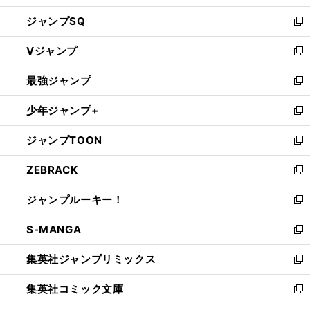
し
ジャンプSQ
い
新
ウ
し
Vジャンプ
ィ
い
新
ン
ウ
し
最強ジャンプ
ド
ィ
い
新
ウ
ン
ウ
し
少年ジャンプ+
で
ド
ィ
い
新
開
ウ
ン
ウ
し
ジャンプTOON
く
で
ド
ィ
い
新
開
ウ
ン
ウ
し
ZEBRACK
く
で
ド
ィ
い
新
開
ウ
ン
ウ
し
ジャンプルーキー！
く
で
ド
ィ
い
新
開
ウ
ン
ウ
し
S-MANGA
く
で
ド
ィ
い
新
開
ウ
ン
ウ
し
集英社ジャンプリミックス
く
で
ド
ィ
い
新
開
ウ
ン
ウ
し
集英社コミック文庫
く
で
ド
ィ
い
新
開
ウ
ン
ウ
し