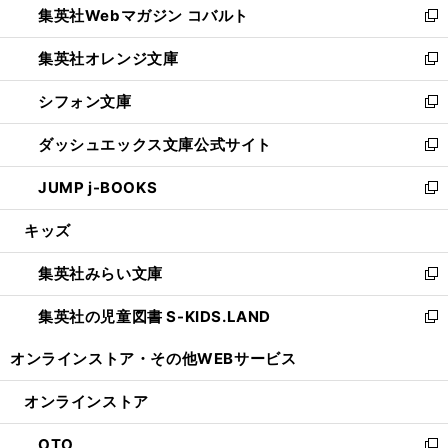
集英社Webマガジン コバルト
く
で
ド
ィ
新
開
ウ
ン
し
集英社オレンジ文庫
く
で
ド
い
新
開
ウ
ウ
し
シフォン文庫
く
で
ィ
い
新
開
ン
ウ
し
ダッシュエックス文庫公式サイト
く
ド
ィ
い
新
ウ
ン
ウ
し
JUMP j-BOOKS
で
ド
ィ
い
新
開
ウ
ン
ウ
し
キッズ
く
で
ド
ィ
い
開
ウ
ン
ウ
集英社みらい文庫
く
で
ド
ィ
新
開
ウ
ン
し
集英社の児童図書 S-KIDS.LAND
く
で
ド
い
新
開
ウ
ウ
し
オンラインストア・
その他WEBサービス
く
で
ィ
い
開
ン
ウ
オンラインストア
く
ド
ィ
ウ
ン
OTO
で
ド