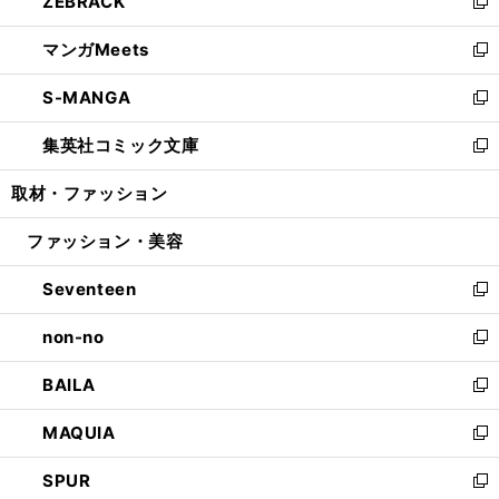
ZEBRACK
く
で
ド
ィ
い
新
開
ウ
ン
ウ
し
マンガMeets
く
で
ド
ィ
い
新
開
ウ
ン
ウ
し
S-MANGA
く
で
ド
ィ
い
新
開
ウ
ン
ウ
し
集英社コミック文庫
く
で
ド
ィ
い
新
開
ウ
ン
ウ
し
取材・ファッション
く
で
ド
ィ
い
開
ウ
ン
ウ
ファッション・美容
く
で
ド
ィ
開
ウ
ン
Seventeen
く
で
ド
新
開
ウ
し
non-no
く
で
い
新
開
ウ
し
BAILA
く
ィ
い
新
ン
ウ
し
MAQUIA
ド
ィ
い
新
ウ
ン
ウ
し
SPUR
で
ド
ィ
い
新