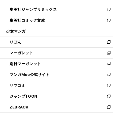
開
ウ
ン
ウ
し
集英社ジャンプリミックス
く
で
ド
ィ
い
新
開
ウ
ン
ウ
し
集英社コミック文庫
く
で
ド
ィ
い
新
開
ウ
ン
ウ
し
少女マンガ
く
で
ド
ィ
い
開
ウ
ン
ウ
りぼん
く
で
ド
ィ
新
開
ウ
ン
し
マーガレット
く
で
ド
い
新
開
ウ
ウ
し
別冊マーガレット
く
で
ィ
い
新
開
ン
ウ
し
マンガMee公式サイト
く
ド
ィ
い
新
ウ
ン
ウ
し
リマコミ
で
ド
ィ
い
新
開
ウ
ン
ウ
し
ジャンプTOON
く
で
ド
ィ
い
新
開
ウ
ン
ウ
し
ZEBRACK
く
で
ド
ィ
い
新
開
ウ
ン