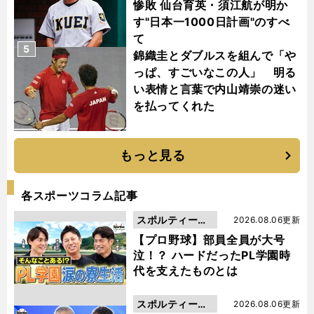
惨敗 仙台育英・須江航が明か
す"日本一1000日計画"のすべ
て
5
錦織圭とダブルスを組んで「や
っぱ、すごいなこの人」 明る
い表情と言葉で内山靖崇の迷い
を払ってくれた
もっと見る
各スポーツコラム記事
スポルティーバ
2026.08.06更新
動画
【プロ野球】部員全員が大号
泣！？ ハードだったPL学園時
代を支えたものとは
スポルティーバ
2026.08.06更新