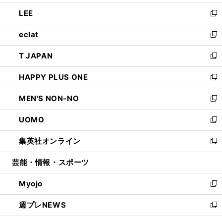
開
ウ
ン
ウ
し
LEE
く
で
ド
ィ
い
新
開
ウ
ン
ウ
し
eclat
く
で
ド
ィ
い
新
開
ウ
ン
ウ
し
T JAPAN
く
で
ド
ィ
い
新
開
ウ
ン
ウ
し
HAPPY PLUS ONE
く
で
ド
ィ
い
新
開
ウ
ン
ウ
し
MEN'S NON-NO
く
で
ド
ィ
い
新
開
ウ
ン
ウ
し
UOMO
く
で
ド
ィ
い
新
開
ウ
ン
ウ
し
集英社オンライン
く
で
ド
ィ
い
新
開
ウ
ン
ウ
し
芸能・情報・スポーツ
く
で
ド
ィ
い
開
ウ
ン
ウ
Myojo
く
で
ド
ィ
新
開
ウ
ン
し
週プレNEWS
く
で
ド
い
新
開
ウ
ウ
し