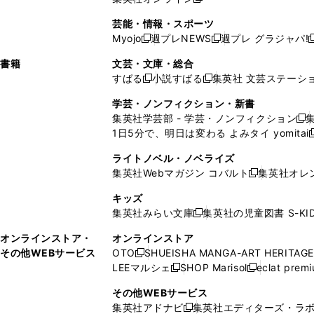
し
新
し
し
し
ン
ィ
ン
ン
開
で
開
で
い
し
い
い
い
ド
ン
ド
ド
芸能・情報・スポーツ
く
開
く
開
ウ
い
ウ
ウ
ウ
ウ
ド
ウ
ウ
Myojo
週プレNEWS
週プレ グラジャパ!
く
く
新
新
新
ィ
ウ
ィ
ィ
ィ
で
ウ
で
で
し
し
ン
ィ
ン
ン
ン
書籍
文芸・文庫・総合
開
で
開
開
い
い
ド
ン
ド
ド
ド
すばる
小説すばる
集英社 文芸ステーシ
く
開
く
く
新
新
ウ
ウ
ウ
ド
ウ
ウ
ウ
く
し
し
ィ
ィ
学芸・ノンフィクション・新書
で
ウ
で
で
で
い
い
ン
ン
集英社学芸部 - 学芸・ノンフィクション
開
で
開
開
開
新
ウ
ウ
ド
ド
1日5分で、明日は変わる よみタイ yomitai
く
開
く
く
く
し
新
ィ
ィ
ウ
ウ
く
い
ン
ン
ライトノベル・ノベライズ
で
で
ウ
ド
ド
集英社Webマガジン コバルト
集英社オレ
開
開
新
ィ
ウ
ウ
く
く
し
ン
キッズ
で
で
い
ド
集英社みらい文庫
集英社の児童図書 S-KID
開
開
新
ウ
ウ
く
く
し
ィ
オンラインストア・
オンラインストア
で
い
ン
その他WEBサービス
OTO
SHUEISHA MANGA-ART HERITAGE
開
新
ウ
ド
LEEマルシェ
SHOP Marisol
eclat prem
く
し
新
新
ィ
ウ
い
し
し
ン
その他WEBサービス
で
ウ
い
い
ド
集英社アドナビ
集英社エディターズ・ラ
開
新