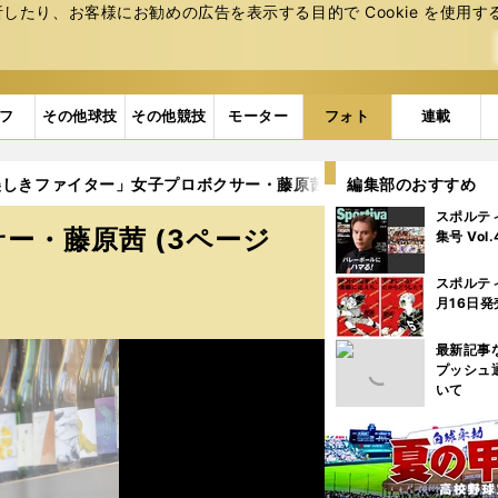
たり、お客様にお勧めの広告を表⽰する⽬的で Cookie を使⽤す
フ
その他球技
その他競技
モーター
フォト
連載
しきファイター」女子プロボクサー・藤原茜 (3ページ目)
編集部のおすすめ
スポルテ
ー・藤原茜 (3ページ
集号 Vol
スポルテ
月16日発
最新記事
プッシュ
いて