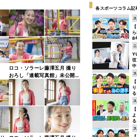
各スポーツコラム記
ス
【
ら
8
最
ニ
き
Y
弦
中
ロコ・ソラーレ藤澤五月 撮り
ス
おろし「連載写真館」未公開フ
【
ォト
り
る
学
ス
け
【
よ
る
光
ス
ピ
【