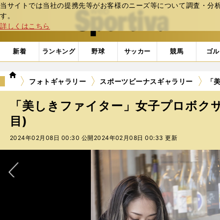
当サイトでは当社の提携先等がお客様のニーズ等について調査・分析し
web Sportiva (webスポルティーバ)
す。
詳しくはこちら
新着
ランキング
野球
サッカー
競馬
ゴル
we
フォトギャラリー
スポーツビーナスギャラリー
「美
b
ス
「美しきファイター」女子プロボクサ
ポ
ル
目)
テ
2024年02月08日 00:30 公開
2024年02月08日 00:33 更新
ィ
ー
バ
次へ