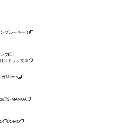
ャンプルーキー！
新
し
い
ウ
ャンプ
新
ィ
社コミック文庫
し
新
ン
い
し
ド
ウ
い
ウ
ガMeets
新
ィ
ウ
で
し
ン
ィ
開
い
ド
ン
く
ウ
ウ
ド
s
S-MANGA
新
新
ィ
で
ウ
し
し
ン
開
で
い
い
ド
く
開
ウ
ウ
ウ
NO
UOMO
く
新
新
ィ
ィ
で