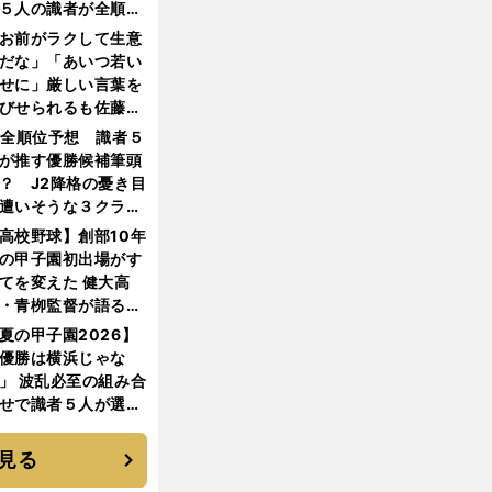
５人の識者が全順位
大胆予想
お前がラクして生意
だな」「あいつ若い
せに」厳しい言葉を
びせられるも佐藤慎
郎が貫いた誇りとフ
1全順位予想 識者５
ンへの思い
が推す優勝候補筆頭
？ J2降格の憂き目
遭いそうな３クラブ
は？
高校野球】創部10年
の甲子園初出場がす
てを変えた 健大高
・青栁監督が語る
機動破壊」はこうし
夏の甲子園2026】
生まれた
優勝は横浜じゃな
」 波乱必至の組み合
せで識者５人が選ん
優勝校はここだ！
見る