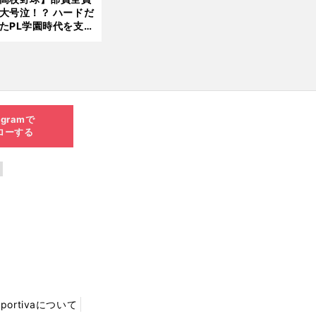
大号泣！？ ハードだ
8.0
たPL学園時代を支え
6更
ものとは
新
agramで
ローする
Sportivaについて