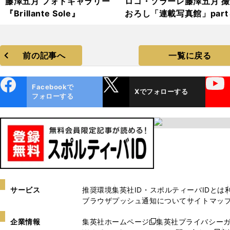
藤澤五月 フォトギャラリー
ロコ・ソラーレ藤澤五月 
『Brillante Sole』
おろし「連載写真館」part
前の記事へ
一覧に戻る
ebo
X
YouTube
Facebookで
Xでフォローする
ok
フォローする
サービス
推奨環境
集英社ID・スポルティーバIDとは
ブラウザプッシュ通知について
サイトマッ
企業情報
集英社ホームページ
集英社プライバシー
新