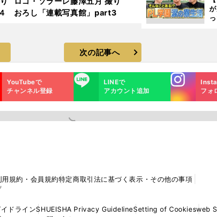
撮り
ロコ・ソラーレ藤澤五月 撮り
が
４
おろし「連載写真館」part3
っ
た
次の記事へ
Instagra
LINE
YouTubeで
LINEで
Inst
m
チャンネル登録
アカウント追加
フォ
利用規約・会員規約
特定商取引法に基づく表示・その他の事項
プ
ガイドライン
SHUEISHA Privacy Guideline
Setting of Cookies
web 