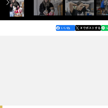
いいね
Xでポストする
line
faceboo
x
k