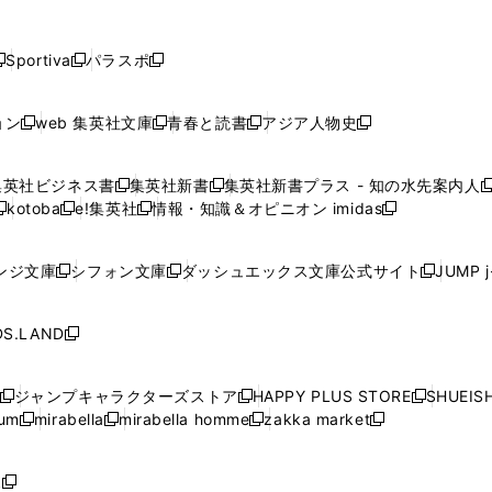
し
し
し
し
し
ン
ン
ン
ン
開
開
開
開
開
い
い
い
い
い
ド
ド
ド
ド
く
く
く
く
く
ウ
ウ
ウ
ウ
ウ
ウ
ウ
ウ
ウ
Sportiva
パラスポ
新
新
ィ
ィ
ィ
ィ
ィ
で
で
で
で
し
し
し
ン
ン
ン
ン
ン
開
開
開
開
い
い
い
ド
ド
ド
ド
ド
ョン
web 集英社文庫
青春と読書
アジア人物史
く
く
く
く
新
新
新
新
ウ
ウ
ウ
ウ
ウ
ウ
ウ
ウ
し
し
し
し
ィ
ィ
ィ
で
で
で
で
で
い
い
い
い
ン
ン
ン
集英社ビジネス書
集英社新書
集英社新書プラス - 知の水先案内人
開
開
開
開
開
新
新
新
ウ
ウ
ウ
ウ
ド
ド
ド
kotoba
e!集英社
情報・知識＆オピニオン imidas
く
く
く
く
く
新
し
新
し
新
ィ
ィ
ィ
ィ
ウ
ウ
ウ
し
し
い
し
い
し
ン
ン
ン
ン
で
で
で
い
い
ウ
い
ウ
い
ド
ド
ド
ド
ンジ文庫
シフォン文庫
ダッシュエックス文庫公式サイト
JUMP 
開
開
開
新
新
新
ウ
ウ
ィ
ウ
ィ
ウ
ウ
ウ
ウ
ウ
く
く
く
し
し
し
ィ
ィ
ン
ィ
ン
ィ
で
で
で
で
い
い
い
ン
ン
ド
ン
ド
ン
S.LAND
開
開
開
開
新
ウ
ウ
ウ
ド
ド
ウ
ド
ウ
ド
く
く
く
く
し
ィ
ィ
ィ
ウ
ウ
で
ウ
で
ウ
い
ン
ン
ン
ジャンプキャラクターズストア
HAPPY PLUS STORE
SHUEIS
で
で
開
で
開
で
新
新
新
ウ
ド
ド
ド
ium
mirabella
mirabella homme
zakka market
開
開
く
開
く
開
し
新
新
新
し
新
し
ィ
ウ
ウ
ウ
く
く
く
く
い
し
し
い
し
し
い
ン
で
で
で
ウ
い
い
ウ
い
い
ウ
ド
ボ
開
開
開
新