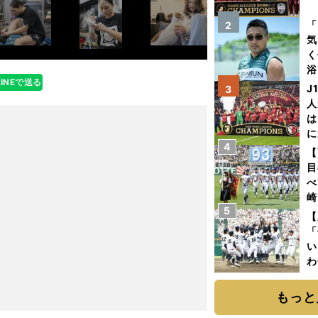
を
「
2
気
く
浴
LINEで送る
太
J
3
ァ
人
は
に
4
と
【
目
べ
崎
5
「
【
て
「
い
わ
だ
もっと