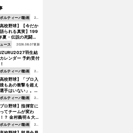
事
ポルティーバ動画
202
高校野球】【今だか
6.0
語られる真実】199
8.0
年夏・伝説の死闘の
7更
中にPL学園に何が起
ュース
2026.08.07更新
新
ていた！？
UZURU2027羽生結
カレンダー 予約受付
！
ポルティーバ動画
202
高校野球】「プロ入
6.0
後もあの衝撃を超え
8.0
選手はいない」。PL
6更
園トリオが衝撃を受
ポルティーバ動画
202
新
た選手
プロ野球】指揮官に
6.0
ってチームが変わ
8.0
！？ 金村義明＆大塚
6更
二が語る歴代監督エ
ポルティーバ動画
202
新
ソード
高校野球】部員全員
6.0