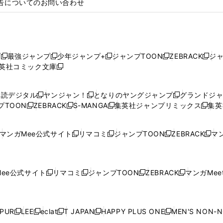
告についてのお問い合わせ
プ
最強ジャンプ
少年ジャンプ+
ジャンプTOON
ZEBRACK
ジ
新
新
新
新
新
英社コミック文庫
し
新
し
し
し
し
い
い
し
い
い
い
ウ
ウ
い
ウ
ウ
ウ
購読デジタル
ヤンジャン！
となりのヤングジャンプ
グランドジ
新
新
新
ィ
ィ
ウ
ィ
ィ
ィ
プTOON
ZEBRACK
S-MANGA
集英社ジャンプリミックス
集英
新
し
新
し
新
し
新
ン
ン
ィ
ン
ン
ン
し
い
し
い
し
い
し
ド
ド
ン
ド
ド
ド
い
ウ
い
ウ
い
ウ
い
ウ
ウ
ド
ウ
ウ
ウ
マンガMee公式サイト
リマコミ
ジャンプTOON
ZEBRACK
マン
新
新
新
新
ウ
ィ
ウ
ィ
ウ
ィ
ウ
で
で
ウ
で
で
で
し
し
し
し
し
ィ
ン
ィ
ン
ィ
ン
ィ
開
開
で
開
開
開
い
い
い
い
い
ン
ド
ン
ド
ン
ド
ン
く
く
開
く
く
く
ウ
ウ
ウ
ウ
ウ
ド
ウ
ド
ウ
ド
ウ
ド
ee公式サイト
リマコミ
ジャンプTOON
ZEBRACK
マンガMeet
く
新
新
新
新
ィ
ィ
ィ
ィ
ィ
ウ
で
ウ
で
ウ
で
ウ
し
し
し
し
ン
ン
ン
ン
ン
で
開
で
開
で
開
で
い
い
い
い
ド
ド
ド
ド
ド
開
く
開
く
開
く
開
ウ
ウ
ウ
ウ
ウ
ウ
ウ
ウ
ウ
PUR
LEE
eclat
T JAPAN
HAPPY PLUS ONE
MEN'S NON-
く
く
く
く
新
新
新
新
新
ィ
ィ
ィ
ィ
で
で
で
で
で