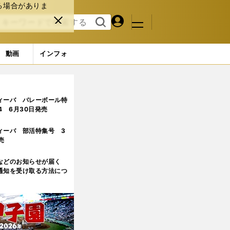
る場合がありま
マイペ
閉じ
検索
メニュ
ー
る
す
ジ
る
動画
インフォ
ィーバ バレーボール特
.4 6月30日発売
ィーバ 部活特集号 3
売
などのお知らせが届く
通知を受け取る方法につ