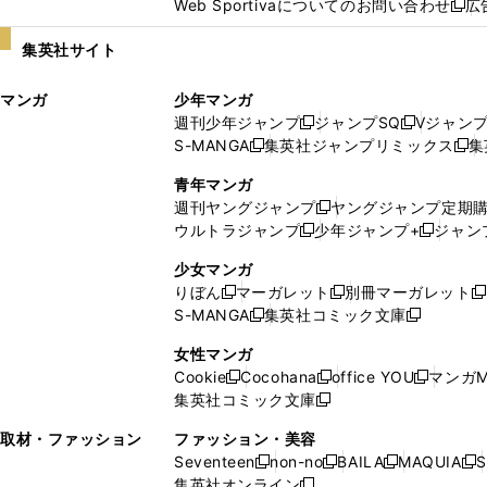
Web Sportivaについてのお問い合わせ
広
し
新
い
し
集英社サイト
ウ
い
ィ
ウ
マンガ
少年マンガ
ン
ィ
週刊少年ジャンプ
ジャンプSQ
Vジャン
ド
ン
新
新
S-MANGA
集英社ジャンプリミックス
集
ウ
ド
新
し
し
新
で
ウ
し
い
い
し
青年マンガ
開
で
い
ウ
ウ
い
週刊ヤングジャンプ
ヤングジャンプ定期
新
く
開
ウ
ィ
ィ
ウ
ウルトラジャンプ
少年ジャンプ+
ジャン
新
し
新
く
ィ
ン
ン
ィ
し
い
し
ン
ド
ド
ン
少女マンガ
い
ウ
い
ド
ウ
ウ
ド
りぼん
マーガレット
別冊マーガレット
新
新
新
ウ
ィ
ウ
ウ
で
で
ウ
S-MANGA
集英社コミック文庫
し
新
し
新
ィ
ン
ィ
で
開
開
で
い
し
い
し
ン
ド
ン
女性マンガ
開
く
く
開
ウ
い
ウ
い
ド
ウ
ド
Cookie
Cocohana
office YOU
マンガM
く
く
新
新
新
ィ
ウ
ィ
ウ
ウ
で
ウ
集英社コミック文庫
し
新
し
し
ン
ィ
ン
ィ
で
開
で
い
し
い
い
ド
ン
ド
ン
取材・ファッション
ファッション・美容
開
く
開
ウ
い
ウ
ウ
ウ
ド
ウ
ド
Seventeen
non-no
BAILA
MAQUIA
S
く
く
新
新
新
新
ィ
ウ
ィ
ィ
で
ウ
で
ウ
集英社オンライン