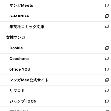
ウ
ン
ウ
し
マンガMeets
く
で
ド
ィ
い
新
開
ウ
ン
ウ
し
S-MANGA
く
で
ド
ィ
い
新
開
ウ
ン
ウ
し
集英社コミック文庫
く
で
ド
ィ
い
新
開
ウ
ン
ウ
し
女性マンガ
く
で
ド
ィ
い
開
ウ
ン
ウ
Cookie
く
で
ド
ィ
新
開
ウ
ン
し
Cocohana
く
で
ド
い
新
開
ウ
ウ
し
office YOU
く
で
ィ
い
新
開
ン
ウ
し
マンガMee公式サイト
く
ド
ィ
い
新
ウ
ン
ウ
し
リマコミ
で
ド
ィ
い
新
開
ウ
ン
ウ
し
ジャンプTOON
く
で
ド
ィ
い
新
開
ウ
ン
ウ
し