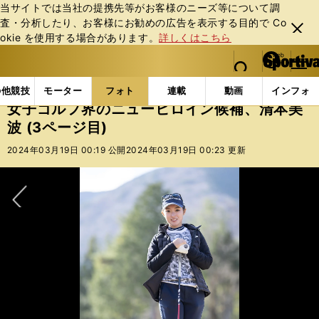
当サイトでは当社の提携先等がお客様のニーズ等について調
査・分析したり、お客様にお勧めの広告を表⽰する⽬的で Co
閉じ
okie を使⽤する場合があります。
詳しくはこちら
る
マイペ
web Sportiva (webスポルティーバ)
検索
メニュ
we
ー
フォトギャラリー
スポーツビーナスギャラリー
女子
b
ジ
の他競技
モーター
フォト
連載
動画
インフォ
ス
女子ゴルフ界のニューヒロイン候補、清本美
ポ
波 (3ページ目)
ル
テ
2024年03月19日 00:19 公開
2024年03月19日 00:23 更新
ィ
ー
バ
次へ