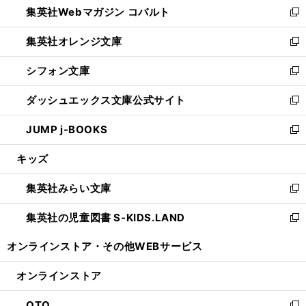
集英社Webマガジン コバルト
く
で
ド
ィ
新
開
ウ
ン
し
集英社オレンジ文庫
く
で
ド
い
新
開
ウ
ウ
し
シフォン文庫
く
で
ィ
い
新
開
ン
ウ
し
ダッシュエックス文庫公式サイト
く
ド
ィ
い
新
ウ
ン
ウ
し
JUMP j-BOOKS
で
ド
ィ
い
新
開
ウ
ン
ウ
し
キッズ
く
で
ド
ィ
い
開
ウ
ン
ウ
集英社みらい文庫
く
で
ド
ィ
新
開
ウ
ン
し
集英社の児童図書 S-KIDS.LAND
く
で
ド
い
新
開
ウ
ウ
し
オンラインストア・
その他WEBサービス
く
で
ィ
い
開
ン
ウ
オンラインストア
く
ド
ィ
ウ
ン
OTO
で