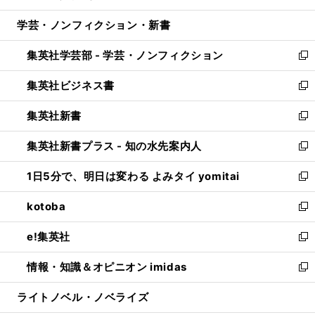
開
ウ
ン
ウ
し
学芸・ノンフィクション・新書
く
で
ド
ィ
い
開
ウ
ン
ウ
集英社学芸部 - 学芸・ノンフィクション
く
で
ド
ィ
新
開
ウ
ン
し
集英社ビジネス書
く
で
ド
い
新
開
ウ
ウ
し
集英社新書
く
で
ィ
い
新
開
ン
ウ
し
集英社新書プラス - 知の水先案内人
く
ド
ィ
い
新
ウ
ン
ウ
し
1日5分で、明日は変わる よみタイ yomitai
で
ド
ィ
い
新
開
ウ
ン
ウ
し
kotoba
く
で
ド
ィ
い
新
開
ウ
ン
ウ
し
e!集英社
く
で
ド
ィ
い
新
開
ウ
ン
ウ
し
情報・知識＆オピニオン imidas
く
で
ド
ィ
い
新
開
ウ
ン
ウ
し
ライトノベル・ノベライズ
く
で
ド
ィ
い
開
ウ
ン
ウ