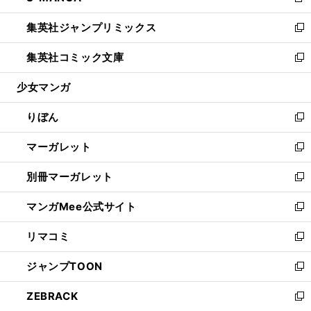
新
開
ウ
ン
ウ
し
集英社ジャンプリミックス
く
で
ド
ィ
い
新
開
ウ
ン
ウ
し
集英社コミック文庫
く
で
ド
ィ
い
新
開
ウ
ン
ウ
し
少女マンガ
く
で
ド
ィ
い
開
ウ
ン
ウ
りぼん
く
で
ド
ィ
新
開
ウ
ン
し
マーガレット
く
で
ド
い
新
開
ウ
ウ
し
別冊マーガレット
く
で
ィ
い
新
開
ン
ウ
し
マンガMee公式サイト
く
ド
ィ
い
新
ウ
ン
ウ
し
リマコミ
で
ド
ィ
い
新
開
ウ
ン
ウ
し
ジャンプTOON
く
で
ド
ィ
い
新
開
ウ
ン
ウ
し
ZEBRACK
く
で
ド
ィ
い
新
開