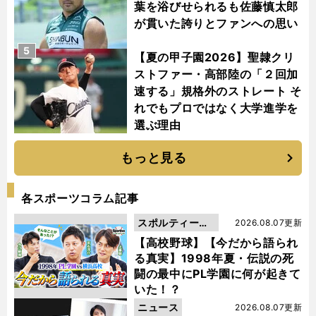
葉を浴びせられるも佐藤慎太郎
が貫いた誇りとファンへの思い
5
【夏の甲子園2026】聖隷クリ
ストファー・高部陸の「２回加
速する」規格外のストレート そ
れでもプロではなく大学進学を
選ぶ理由
もっと見る
各スポーツコラム記事
スポルティーバ
2026.08.07更新
動画
【高校野球】【今だから語られ
る真実】1998年夏・伝説の死
闘の最中にPL学園に何が起きて
いた！？
ニュース
2026.08.07更新