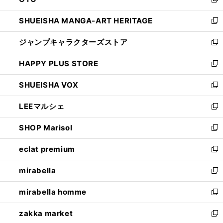
ド
新
開
ウ
し
SHUEISHA MANGA-ART HERITAGE
く
で
い
新
開
ウ
し
ジャンプキャラクターズストア
く
ィ
い
新
ン
ウ
し
HAPPY PLUS STORE
ド
ィ
い
新
ウ
ン
ウ
し
SHUEISHA VOX
で
ド
ィ
い
新
開
ウ
ン
ウ
し
LEEマルシェ
く
で
ド
ィ
い
新
開
ウ
ン
ウ
し
SHOP Marisol
く
で
ド
ィ
い
新
開
ウ
ン
ウ
し
eclat premium
く
で
ド
ィ
い
新
開
ウ
ン
ウ
し
mirabella
く
で
ド
ィ
い
新
開
ウ
ン
ウ
し
mirabella homme
く
で
ド
ィ
い
新
開
ウ
ン
ウ
し
zakka market
く
で
ド
ィ
い
新