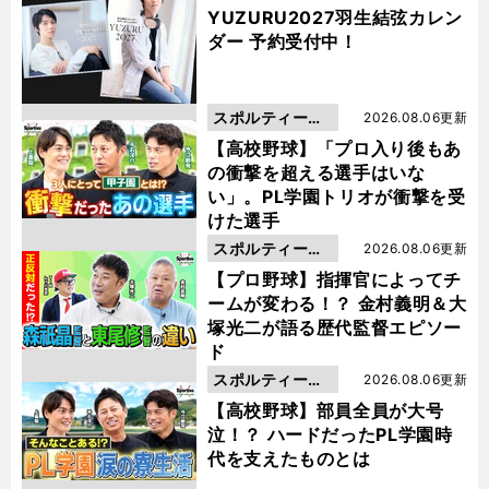
YUZURU2027羽生結弦カレン
ダー 予約受付中！
スポルティーバ
2026.08.06更新
動画
【高校野球】「プロ入り後もあ
の衝撃を超える選手はいな
い」。PL学園トリオが衝撃を受
けた選手
スポルティーバ
2026.08.06更新
動画
【プロ野球】指揮官によってチ
ームが変わる！？ 金村義明＆大
塚光二が語る歴代監督エピソー
ド
スポルティーバ
2026.08.06更新
動画
【高校野球】部員全員が大号
泣！？ ハードだったPL学園時
代を支えたものとは