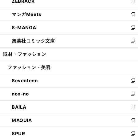
ZEBRACK
く
で
ド
ィ
い
新
開
ウ
ン
ウ
し
マンガMeets
く
で
ド
ィ
い
新
開
ウ
ン
ウ
し
S-MANGA
く
で
ド
ィ
い
新
開
ウ
ン
ウ
し
集英社コミック文庫
く
で
ド
ィ
い
新
開
ウ
ン
ウ
し
取材・ファッション
く
で
ド
ィ
い
開
ウ
ン
ウ
ファッション・美容
く
で
ド
ィ
開
ウ
ン
Seventeen
く
で
ド
新
開
ウ
し
non-no
く
で
い
新
開
ウ
し
BAILA
く
ィ
い
新
ン
ウ
し
MAQUIA
ド
ィ
い
新
ウ
ン
ウ
し
SPUR
で
ド
ィ
い
新