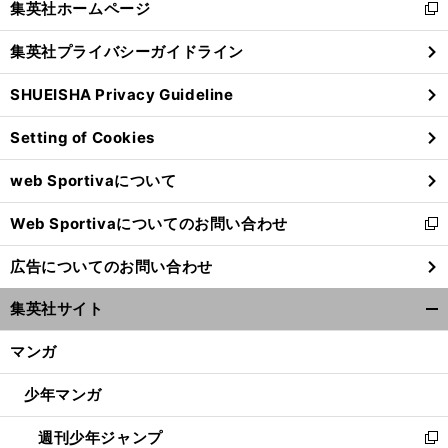
集英社ホームページ
新
閉
し
じ
集英社プライバシーガイドライン
い
る
ウ
SHUEISHA Privacy Guideline
ィ
ン
Setting of Cookies
ド
ウ
web Sportivaについて
で
開
Web Sportivaについてのお問い合わせ
く
新
し
広告についてのお問い合わせ
い
ウ
集英社サイト
ィ
開
ン
く/
マンガ
ド
閉
ウ
じ
少年マンガ
で
る
開
週刊少年ジャンプ
く
新