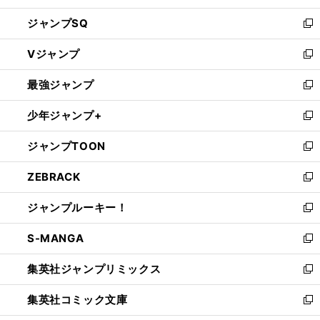
し
ジャンプSQ
い
新
ウ
し
Vジャンプ
ィ
い
新
ン
ウ
し
最強ジャンプ
ド
ィ
い
新
ウ
ン
ウ
し
少年ジャンプ+
で
ド
ィ
い
新
開
ウ
ン
ウ
し
ジャンプTOON
く
で
ド
ィ
い
新
開
ウ
ン
ウ
し
ZEBRACK
く
で
ド
ィ
い
新
開
ウ
ン
ウ
し
ジャンプルーキー！
く
で
ド
ィ
い
新
開
ウ
ン
ウ
し
S-MANGA
く
で
ド
ィ
い
新
開
ウ
ン
ウ
し
集英社ジャンプリミックス
く
で
ド
ィ
い
新
開
ウ
ン
ウ
し
集英社コミック文庫
く
で
ド
ィ
い
新
開
ウ
ン
ウ
し