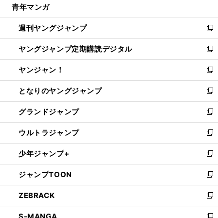
青年マンガ
く
で
ド
ィ
い
開
ウ
ン
ウ
週刊ヤングジャンプ
く
で
ド
ィ
新
開
ウ
ン
し
ヤングジャンプ定期購読デジタル
く
で
ド
い
新
開
ウ
ウ
し
ヤンジャン！
く
で
ィ
い
新
開
ン
ウ
し
となりのヤングジャンプ
く
ド
ィ
い
新
ウ
ン
ウ
し
グランドジャンプ
で
ド
ィ
い
新
開
ウ
ン
ウ
し
ウルトラジャンプ
く
で
ド
ィ
い
新
開
ウ
ン
ウ
し
少年ジャンプ+
く
で
ド
ィ
い
新
開
ウ
ン
ウ
し
ジャンプTOON
く
で
ド
ィ
い
新
開
ウ
ン
ウ
し
ZEBRACK
く
で
ド
ィ
い
新
開
ウ
ン
ウ
し
S-MANGA
く
で
ド
ィ
い