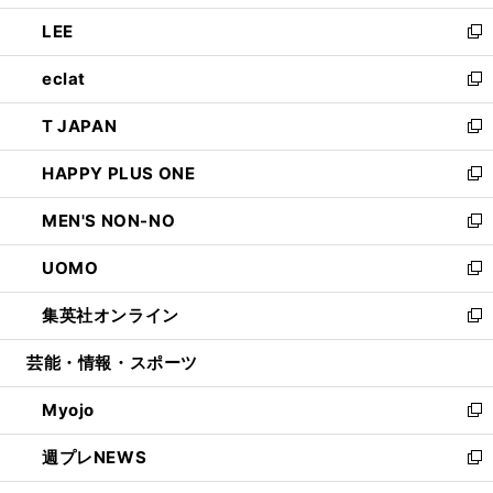
開
ウ
ン
ウ
し
LEE
く
で
ド
ィ
い
新
開
ウ
ン
ウ
し
eclat
く
で
ド
ィ
い
新
開
ウ
ン
ウ
し
T JAPAN
く
で
ド
ィ
い
新
開
ウ
ン
ウ
し
HAPPY PLUS ONE
く
で
ド
ィ
い
新
開
ウ
ン
ウ
し
MEN'S NON-NO
く
で
ド
ィ
い
新
開
ウ
ン
ウ
し
UOMO
く
で
ド
ィ
い
新
開
ウ
ン
ウ
し
集英社オンライン
く
で
ド
ィ
い
新
開
ウ
ン
ウ
し
芸能・情報・スポーツ
く
で
ド
ィ
い
開
ウ
ン
ウ
Myojo
く
で
ド
ィ
新
開
ウ
ン
し
週プレNEWS
く
で
ド
い
新
開
ウ
ウ
し