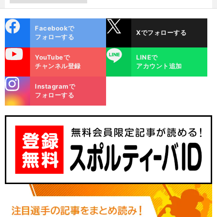
cebo
X
Facebookで
Xでフォローする
ok
フォローする
uTube
LINE
YouTubeで
LINEで
チャンネル登録
アカウント追加
stagra
Instagramで
m
フォローする