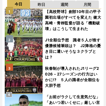
今日
昨日
週間
月間
【高校野球】創部10年目の甲子
1
園初出場がすべてを変えた 健大
高崎・青栁監督が語る「機動破
壊」はこうして生まれた
J1全順位予想 識者５人が推す
2
優勝候補筆頭は？ J2降格の憂
き目に遭いそうな３クラブと
は？
秋春制が導入されたJ1リーグ2
3
026－27シーズンの行方はい
かに!? ５人の識者が全順位を
大胆予想
4
「お前がラクして生意気だな」
「あいつ若いくせに」厳しい言