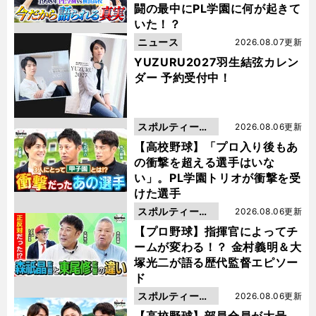
闘の最中にPL学園に何が起きて
いた！？
ニュース
2026.08.07更新
YUZURU2027羽生結弦カレン
ダー 予約受付中！
スポルティーバ
2026.08.06更新
動画
【高校野球】「プロ入り後もあ
の衝撃を超える選手はいな
い」。PL学園トリオが衝撃を受
けた選手
スポルティーバ
2026.08.06更新
動画
【プロ野球】指揮官によってチ
ームが変わる！？ 金村義明＆大
塚光二が語る歴代監督エピソー
ド
スポルティーバ
2026.08.06更新
動画
【高校野球】部員全員が大号