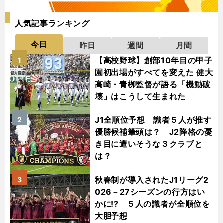
人気記事ランキング
今日
昨日
週間
月間
【高校野球】創部10年目の甲子
1
園初出場がすべてを変えた 健大
高崎・青栁監督が語る「機動破
壊」はこうして生まれた
J1全順位予想 識者５人が推す
2
優勝候補筆頭は？ J2降格の憂
き目に遭いそうな３クラブと
は？
秋春制が導入されたJ1リーグ2
3
026－27シーズンの行方はい
かに!? ５人の識者が全順位を
大胆予想