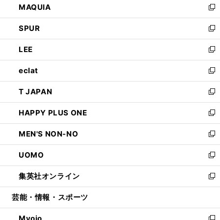
MAQUIA
ド
ィ
い
新
ウ
ン
ウ
し
SPUR
で
ド
ィ
い
新
開
ウ
ン
ウ
し
LEE
く
で
ド
ィ
い
新
開
ウ
ン
ウ
し
eclat
く
で
ド
ィ
い
新
開
ウ
ン
ウ
し
T JAPAN
く
で
ド
ィ
い
新
開
ウ
ン
ウ
し
HAPPY PLUS ONE
く
で
ド
ィ
い
新
開
ウ
ン
ウ
し
MEN'S NON-NO
く
で
ド
ィ
い
新
開
ウ
ン
ウ
し
UOMO
く
で
ド
ィ
い
新
開
ウ
ン
ウ
し
集英社オンライン
く
で
ド
ィ
い
新
開
ウ
ン
ウ
し
芸能・情報・スポーツ
く
で
ド
ィ
い
開
ウ
ン
ウ
Myojo
く
で
ド
ィ