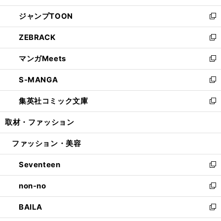
開
ウ
ン
ウ
し
ジャンプTOON
く
で
ド
ィ
い
新
開
ウ
ン
ウ
し
ZEBRACK
く
で
ド
ィ
い
新
開
ウ
ン
ウ
し
マンガMeets
く
で
ド
ィ
い
新
開
ウ
ン
ウ
し
S-MANGA
く
で
ド
ィ
い
新
開
ウ
ン
ウ
し
集英社コミック文庫
く
で
ド
ィ
い
新
開
ウ
ン
ウ
し
取材・ファッション
く
で
ド
ィ
い
開
ウ
ン
ウ
ファッション・美容
く
で
ド
ィ
開
ウ
ン
Seventeen
く
で
ド
新
開
ウ
し
non-no
く
で
い
新
開
ウ
し
BAILA
く
ィ
い
新
ン
ウ
し