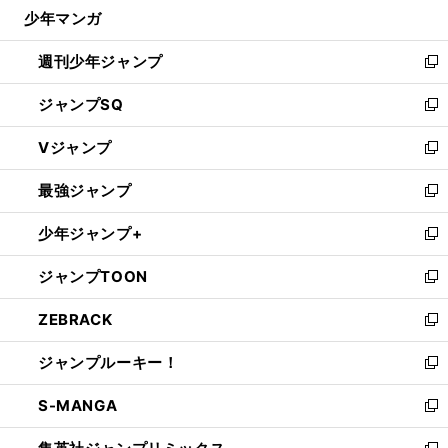
じ
少年マンガ
で
る
開
週刊少年ジャンプ
く
新
し
ジャンプSQ
い
新
ウ
し
Vジャンプ
ィ
い
新
ン
ウ
し
最強ジャンプ
ド
ィ
い
新
ウ
ン
ウ
し
少年ジャンプ+
で
ド
ィ
い
新
開
ウ
ン
ウ
し
ジャンプTOON
く
で
ド
ィ
い
新
開
ウ
ン
ウ
し
ZEBRACK
く
で
ド
ィ
い
新
開
ウ
ン
ウ
し
ジャンプルーキー！
く
で
ド
ィ
い
新
開
ウ
ン
ウ
し
S-MANGA
く
で
ド
ィ
い
新
開
ウ
ン
ウ
し
く