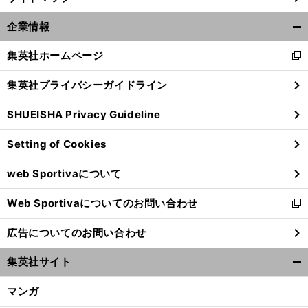
企業情報
開
く/
集英社ホームページ
新
閉
し
じ
集英社プライバシーガイドライン
い
る
ウ
SHUEISHA Privacy Guideline
ィ
ン
Setting of Cookies
ド
ウ
web Sportivaについて
で
開
Web Sportivaについてのお問い合わせ
く
新
し
広告についてのお問い合わせ
い
ウ
集英社サイト
ィ
開
ン
く/
マンガ
ド
閉
ウ