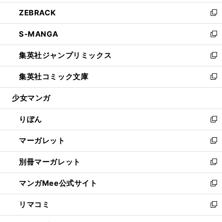
開
ウ
ン
ウ
し
ZEBRACK
く
で
ド
ィ
い
新
開
ウ
ン
ウ
し
S-MANGA
く
で
ド
ィ
い
新
開
ウ
ン
ウ
し
集英社ジャンプリミックス
く
で
ド
ィ
い
新
開
ウ
ン
ウ
し
集英社コミック文庫
く
で
ド
ィ
い
新
開
ウ
ン
ウ
し
少女マンガ
く
で
ド
ィ
い
開
ウ
ン
ウ
りぼん
く
で
ド
ィ
新
開
ウ
ン
し
マーガレット
く
で
ド
い
新
開
ウ
ウ
し
別冊マーガレット
く
で
ィ
い
新
開
ン
ウ
し
マンガMee公式サイト
く
ド
ィ
い
新
ウ
ン
ウ
し
リマコミ
で
ド
ィ
い
新
開
ウ
ン
ウ
し