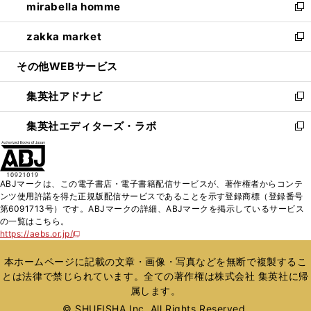
mirabella homme
く
で
ド
ィ
い
新
開
ウ
ン
ウ
し
zakka market
く
で
ド
ィ
い
新
開
ウ
ン
ウ
し
その他WEBサービス
く
で
ド
ィ
い
開
ウ
ン
ウ
集英社アドナビ
く
で
ド
ィ
新
開
ウ
ン
し
集英社エディターズ・ラボ
く
で
ド
い
新
開
ウ
ウ
し
く
で
ィ
い
開
ン
ウ
ABJマークは、この電子書店・電子書籍配信サービスが、著作権者からコンテ
く
ド
ィ
ンツ使用許諾を得た正規版配信サービスであることを示す登録商標（登録番号
ウ
ン
第6091713号）です。ABJマークの詳細、ABJマークを掲示しているサービス
で
ド
の一覧はこちら。
開
ウ
https://aebs.or.jp/
新
く
で
し
い
開
本ホームページに記載の文章・画像・写真などを無断で複製するこ
ウ
く
とは法律で禁じられています。全ての著作権は株式会社 集英社に帰
ィ
属します。
ン
ド
© SHUEISHA Inc. All Rights Reserved.