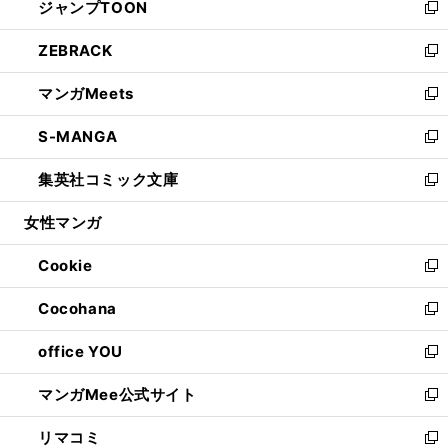
ジャンプTOON
く
で
ド
ィ
い
新
開
ウ
ン
ウ
し
ZEBRACK
く
で
ド
ィ
い
新
開
ウ
ン
ウ
し
マンガMeets
く
で
ド
ィ
い
新
開
ウ
ン
ウ
し
S-MANGA
く
で
ド
ィ
い
新
開
ウ
ン
ウ
し
集英社コミック文庫
く
で
ド
ィ
い
新
開
ウ
ン
ウ
し
女性マンガ
く
で
ド
ィ
い
開
ウ
ン
ウ
Cookie
く
で
ド
ィ
新
開
ウ
ン
し
Cocohana
く
で
ド
い
新
開
ウ
ウ
し
office YOU
く
で
ィ
い
新
開
ン
ウ
し
マンガMee公式サイト
く
ド
ィ
い
新
ウ
ン
ウ
し
リマコミ
で
ド
ィ
い
新