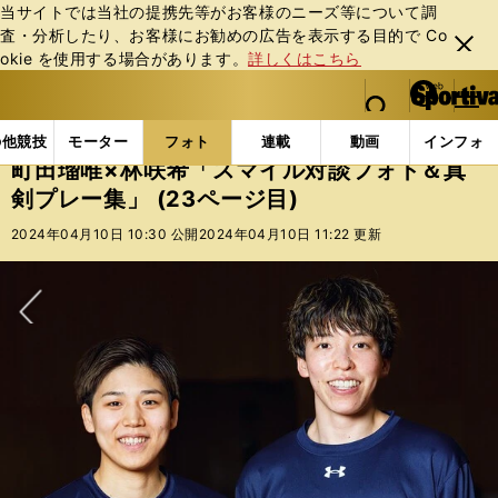
当サイトでは当社の提携先等がお客様のニーズ等について調
査・分析したり、お客様にお勧めの広告を表⽰する⽬的で Co
閉じ
okie を使⽤する場合があります。
詳しくはこちら
る
マイペ
web Sportiva (webスポルティーバ)
検索
メニュ
we
ー
フォトギャラリー
スポーツビーナスギャラリー
町田
b
ジ
の他競技
モーター
フォト
連載
動画
インフォ
ス
町田瑠唯×林咲希「スマイル対談フォト＆真
ポ
剣プレー集」 (23ページ目)
ル
テ
2024年04月10日 10:30 公開
2024年04月10日 11:22 更新
ィ
ー
バ
次へ