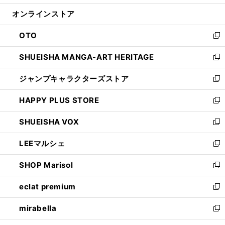
開
ン
ウ
オンラインストア
く
ド
ィ
ウ
ン
OTO
で
ド
新
開
ウ
し
SHUEISHA MANGA-ART HERITAGE
く
で
い
新
開
ウ
し
ジャンプキャラクターズストア
く
ィ
い
新
ン
ウ
し
HAPPY PLUS STORE
ド
ィ
い
新
ウ
ン
ウ
し
SHUEISHA VOX
で
ド
ィ
い
新
開
ウ
ン
ウ
し
LEEマルシェ
く
で
ド
ィ
い
新
開
ウ
ン
ウ
し
SHOP Marisol
く
で
ド
ィ
い
新
開
ウ
ン
ウ
し
eclat premium
く
で
ド
ィ
い
新
開
ウ
ン
ウ
し
mirabella
く
で
ド
ィ
い
新
開
ウ
ン
ウ
し