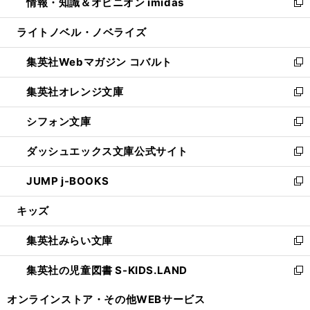
情報・知識＆オピニオン imidas
く
で
ド
ィ
い
新
開
ウ
ン
ウ
し
ライトノベル・ノベライズ
く
で
ド
ィ
い
開
ウ
ン
ウ
集英社Webマガジン コバルト
く
で
ド
ィ
新
開
ウ
ン
し
集英社オレンジ文庫
く
で
ド
い
新
開
ウ
ウ
し
シフォン文庫
く
で
ィ
い
新
開
ン
ウ
し
ダッシュエックス文庫公式サイト
く
ド
ィ
い
新
ウ
ン
ウ
し
JUMP j-BOOKS
で
ド
ィ
い
新
開
ウ
ン
ウ
し
キッズ
く
で
ド
ィ
い
開
ウ
ン
ウ
集英社みらい文庫
く
で
ド
ィ
新
開
ウ
ン
し
集英社の児童図書 S-KIDS.LAND
く
で
ド
い
新
開
ウ
ウ
し
オンラインストア・
その他WEBサービス
く
で
ィ
い