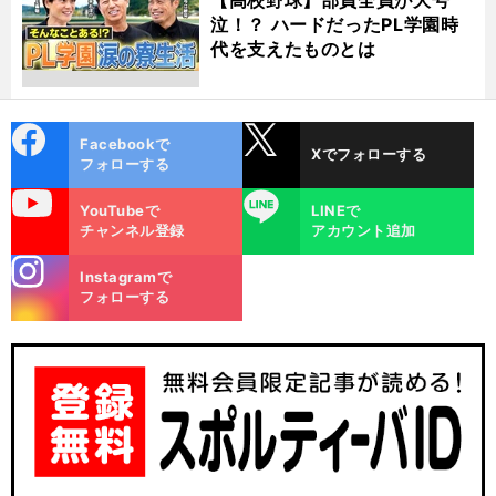
泣！？ ハードだったPL学園時
代を支えたものとは
cebo
X
Facebookで
Xでフォローする
ok
フォローする
uTube
LINE
YouTubeで
LINEで
チャンネル登録
アカウント追加
stagra
Instagramで
m
フォローする