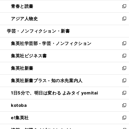
ウ
ン
ウ
し
青春と読書
で
ド
ィ
い
新
開
ウ
ン
ウ
し
アジア人物史
く
で
ド
ィ
い
新
開
ウ
ン
ウ
し
学芸・ノンフィクション・新書
く
で
ド
ィ
い
開
ウ
ン
ウ
集英社学芸部 - 学芸・ノンフィクション
く
で
ド
ィ
新
開
ウ
ン
し
集英社ビジネス書
く
で
ド
い
新
開
ウ
ウ
し
集英社新書
く
で
ィ
い
新
開
ン
ウ
し
集英社新書プラス - 知の水先案内人
く
ド
ィ
い
新
ウ
ン
ウ
し
1日5分で、明日は変わる よみタイ yomitai
で
ド
ィ
い
新
開
ウ
ン
ウ
し
kotoba
く
で
ド
ィ
い
新
開
ウ
ン
ウ
し
e!集英社
く
で
ド
ィ
い
新
開
ウ
ン
ウ
し