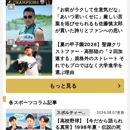
4
「お前がラクして生意気だな」
「あいつ若いくせに」厳しい言
葉を浴びせられるも佐藤慎太郎
が貫いた誇りとファンへの思い
5
【夏の甲子園2026】聖隷クリ
ストファー・高部陸の「２回加
速する」規格外のストレート そ
れでもプロではなく大学進学を
選ぶ理由
もっと見る
各スポーツコラム記事
スポルティーバ
2026.08.07更新
動画
【高校野球】【今だから語られ
る真実】1998年夏・伝説の死