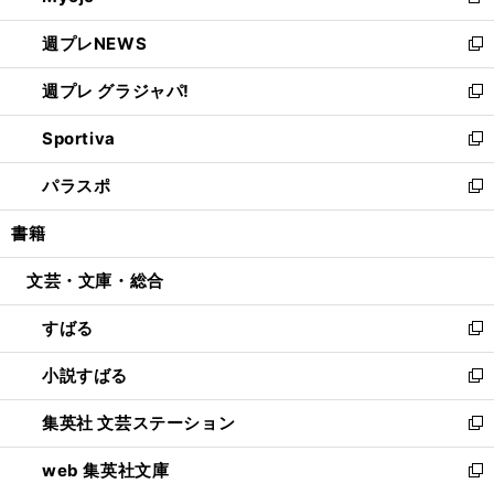
新
開
ウ
ン
し
週プレNEWS
く
で
ド
い
新
開
ウ
ウ
し
週プレ グラジャパ!
く
で
ィ
い
新
開
ン
ウ
し
Sportiva
く
ド
ィ
い
新
ウ
ン
ウ
し
パラスポ
で
ド
ィ
い
新
開
ウ
ン
ウ
し
書籍
く
で
ド
ィ
い
開
ウ
ン
ウ
文芸・文庫・総合
く
で
ド
ィ
開
ウ
ン
すばる
く
で
ド
新
開
ウ
し
小説すばる
く
で
い
新
開
ウ
し
集英社 文芸ステーション
く
ィ
い
新
ン
ウ
し
web 集英社文庫
ド
ィ
い
新