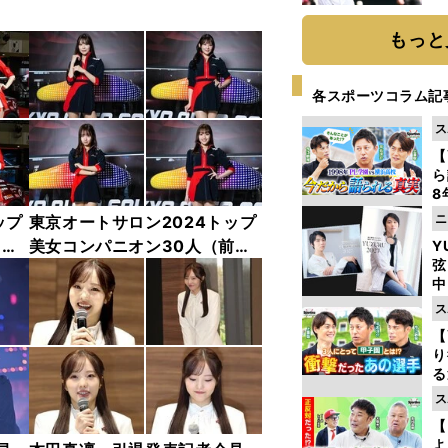
球
もっと
各スポーツコラム記
ス
【
ら
8
最
ニ
ップ
東京オートサロン2024トップ
き
中
美女コンパニオン30人（前
Y
弦
編）「全身フォト」
中
ス
【
り
る
学
ス
け
【
よ