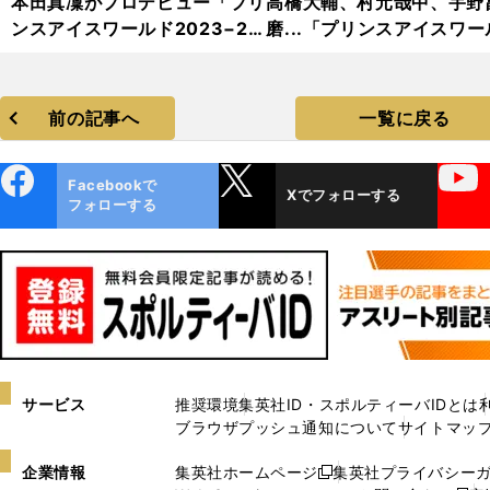
本田真凜がプロデビュー「プリ
高橋大輔、村元哉中、宇野
ンスアイスワールド2023−20
磨...「プリンスアイスワー
24」フォトギャラリー
2023−2024」フォトギャ
リー
前の記事へ
一覧に戻る
ebo
X
YouTube
Facebookで
Xでフォローする
ok
フォローする
サービス
推奨環境
集英社ID・スポルティーバIDとは
ブラウザプッシュ通知について
サイトマッ
企業情報
集英社ホームページ
集英社プライバシー
新