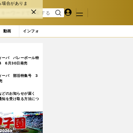
る場合がありま
マイペ
閉じ
検索
メニュ
ー
る
す
ジ
る
動画
インフォ
ィーバ バレーボール特
.4 6月30日発売
ィーバ 部活特集号 3
売
などのお知らせが届く
通知を受け取る方法につ