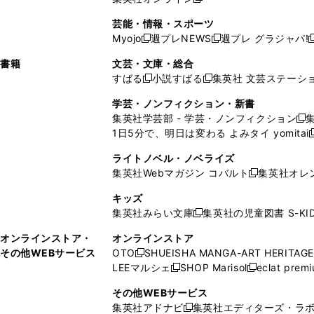
し
新
し
し
し
ン
ィ
ン
ン
開
で
開
で
い
し
い
い
い
ド
ン
ド
ド
芸能・情報・スポーツ
く
開
く
開
ウ
い
ウ
ウ
ウ
ウ
ド
ウ
ウ
Myojo
週プレNEWS
週プレ グラジャパ!
く
く
新
新
新
ィ
ウ
ィ
ィ
ィ
で
ウ
で
で
し
し
ン
ィ
ン
ン
ン
書籍
文芸・文庫・総合
開
で
開
開
い
い
ド
ン
ド
ド
ド
すばる
小説すばる
集英社 文芸ステーシ
く
開
く
く
新
新
ウ
ウ
ウ
ド
ウ
ウ
ウ
く
し
し
ィ
ィ
学芸・ノンフィクション・新書
で
ウ
で
で
で
い
い
ン
ン
集英社学芸部 - 学芸・ノンフィクション
開
で
開
開
開
新
ウ
ウ
ド
ド
1日5分で、明日は変わる よみタイ yomitai
く
開
く
く
く
し
新
ィ
ィ
ウ
ウ
く
い
ン
ン
ライトノベル・ノベライズ
で
で
ウ
ド
ド
集英社Webマガジン コバルト
集英社オレ
開
開
新
ィ
ウ
ウ
く
く
し
ン
キッズ
で
で
い
ド
集英社みらい文庫
集英社の児童図書 S-KID
開
開
新
ウ
ウ
く
く
し
ィ
オンラインストア・
オンラインストア
で
い
ン
その他WEBサービス
OTO
SHUEISHA MANGA-ART HERITAGE
開
新
ウ
ド
LEEマルシェ
SHOP Marisol
eclat prem
く
し
新
新
ィ
ウ
い
し
し
ン
その他WEBサービス
で
ウ
い
い
ド
集英社アドナビ
集英社エディターズ・ラ
開
新