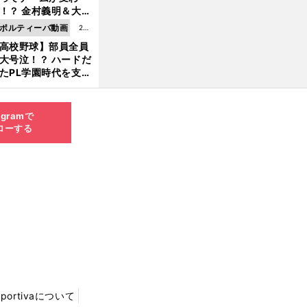
8.0
！？ 金村義明＆大塚
6更
二が語る歴代監督エ
ポルティーバ動画
202
新
ソード
高校野球】部員全員
6.0
大号泣！？ ハードだ
8.0
たPL学園時代を支え
6更
ものとは
新
agramで
ローする
Sportivaについて