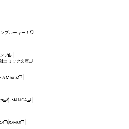
ャンプルーキー！
新
し
い
ウ
ャンプ
新
ィ
社コミック文庫
し
新
ン
い
し
ド
ウ
い
ウ
ガMeets
新
ィ
ウ
で
し
ン
ィ
開
い
ド
ン
く
ウ
ウ
ド
s
S-MANGA
新
新
ィ
で
ウ
し
し
ン
開
で
い
い
ド
く
開
ウ
ウ
ウ
NO
UOMO
く
新
新
ィ
ィ
で