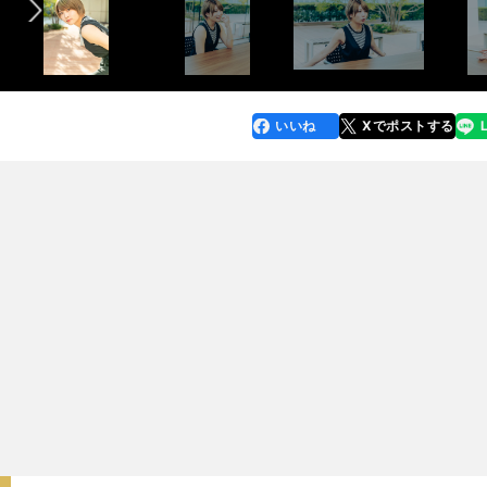
いいね
Xでポストする
line
faceboo
x
k