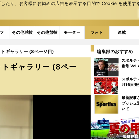
たり、お客様にお勧めの広告を表⽰する⽬的で Cookie を使⽤す
フ
その他球技
その他競技
モーター
フォト
連載
ギャラリー (8ページ目)
編集部のおすすめ
スポルテ
トギャラリー (8ペー
集号 Vol
スポルテ
月16日発
最新記事
プッシュ
いて