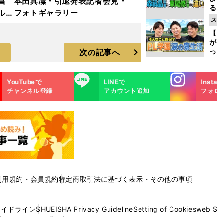
昌
本田真凜・引退発表記者会見・
る
ルド
フォトギャラリー
光
ス
ラ
ピ
【
が
っ
次の記事へ
た
Instagra
LINE
YouTubeで
LINEで
Inst
m
チャンネル登録
アカウント追加
フォ
利用規約・会員規約
特定商取引法に基づく表示・その他の事項
プ
ガイドライン
SHUEISHA Privacy Guideline
Setting of Cookies
web 