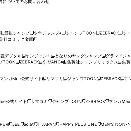
告についてのお問い合わせ
プ
最強ジャンプ
少年ジャンプ+
ジャンプTOON
ZEBRACK
ジ
新
新
新
新
新
英社コミック文庫
し
新
し
し
し
し
い
い
し
い
い
い
ウ
ウ
い
ウ
ウ
ウ
購読デジタル
ヤンジャン！
となりのヤングジャンプ
グランドジ
新
新
新
ィ
ィ
ウ
ィ
ィ
ィ
プTOON
ZEBRACK
S-MANGA
集英社ジャンプリミックス
集英
新
し
新
し
新
し
新
ン
ン
ィ
ン
ン
ン
し
い
し
い
し
い
し
ド
ド
ン
ド
ド
ド
い
ウ
い
ウ
い
ウ
い
ウ
ウ
ド
ウ
ウ
ウ
マンガMee公式サイト
リマコミ
ジャンプTOON
ZEBRACK
マン
新
新
新
新
ウ
ィ
ウ
ィ
ウ
ィ
ウ
で
で
ウ
で
で
で
し
し
し
し
し
ィ
ン
ィ
ン
ィ
ン
ィ
開
開
で
開
開
開
い
い
い
い
い
ン
ド
ン
ド
ン
ド
ン
く
く
開
く
く
く
ウ
ウ
ウ
ウ
ウ
ド
ウ
ド
ウ
ド
ウ
ド
ee公式サイト
リマコミ
ジャンプTOON
ZEBRACK
マンガMeet
く
新
新
新
新
ィ
ィ
ィ
ィ
ィ
ウ
で
ウ
で
ウ
で
ウ
し
し
し
し
ン
ン
ン
ン
ン
で
開
で
開
で
開
で
い
い
い
い
ド
ド
ド
ド
ド
開
く
開
く
開
く
開
ウ
ウ
ウ
ウ
ウ
ウ
ウ
ウ
ウ
PUR
LEE
eclat
T JAPAN
HAPPY PLUS ONE
MEN'S NON-
く
く
く
く
新
新
新
新
新
ィ
ィ
ィ
ィ
で
で
で
で
で