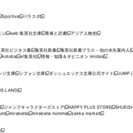
し
し
し
し
し
ン
ン
ン
ン
開
開
開
開
開
い
い
い
い
い
ド
ド
ド
ド
く
く
く
く
く
ウ
ウ
ウ
ウ
ウ
ウ
ウ
ウ
ウ
Sportiva
パラスポ
新
新
ィ
ィ
ィ
ィ
ィ
で
で
で
で
し
し
し
ン
ン
ン
ン
ン
開
開
開
開
い
い
い
ド
ド
ド
ド
ド
ョン
web 集英社文庫
青春と読書
アジア人物史
く
く
く
く
新
新
新
新
ウ
ウ
ウ
ウ
ウ
ウ
ウ
ウ
し
し
し
し
ィ
ィ
ィ
で
で
で
で
で
い
い
い
い
ン
ン
ン
集英社ビジネス書
集英社新書
集英社新書プラス - 知の水先案内人
開
開
開
開
開
新
新
新
ウ
ウ
ウ
ウ
ド
ド
ド
kotoba
e!集英社
情報・知識＆オピニオン imidas
く
く
く
く
く
新
し
新
し
新
ィ
ィ
ィ
ィ
ウ
ウ
ウ
し
し
い
し
い
し
ン
ン
ン
ン
で
で
で
い
い
ウ
い
ウ
い
ド
ド
ド
ド
ンジ文庫
シフォン文庫
ダッシュエックス文庫公式サイト
JUMP 
開
開
開
新
新
新
ウ
ウ
ィ
ウ
ィ
ウ
ウ
ウ
ウ
ウ
く
く
く
し
し
し
ィ
ィ
ン
ィ
ン
ィ
で
で
で
で
い
い
い
ン
ン
ド
ン
ド
ン
S.LAND
開
開
開
開
新
ウ
ウ
ウ
ド
ド
ウ
ド
ウ
ド
く
く
く
く
し
ィ
ィ
ィ
ウ
ウ
で
ウ
で
ウ
い
ン
ン
ン
ジャンプキャラクターズストア
HAPPY PLUS STORE
SHUEIS
で
で
開
で
開
で
新
新
新
ウ
ド
ド
ド
ium
mirabella
mirabella homme
zakka market
開
開
く
開
く
開
し
新
新
新
し
新
し
ィ
ウ
ウ
ウ
く
く
く
く
い
し
し
い
し
し
い
ン
で
で
で
ウ
い
い
ウ
い
い
ウ
ド
ボ
開
開
開
新