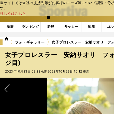
当サイトでは当社の提携先等がお客様のニーズ等について調査・分析し
web Sportiva (webスポルティーバ)
す。
詳しくはこちら
新着
ランキング
野球
サッカー
競馬
ゴル
we
フォトギャラリー
女子プロレスラー 安納サオリ フォト
b
ス
女子プロレスラー 安納サオリ フォ
ポ
ル
ジ目)
テ
2023年10月23日 09:28 公開
2023年10月23日 10:12 更新
ィ
ー
バ
次へ