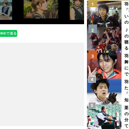
羽
1
「
い
の
Ｊ
2
LINEで送る
の
聴
る
い
羽
3
舞
に
で
4
羽
た
「
知
5
栗
の
分
て