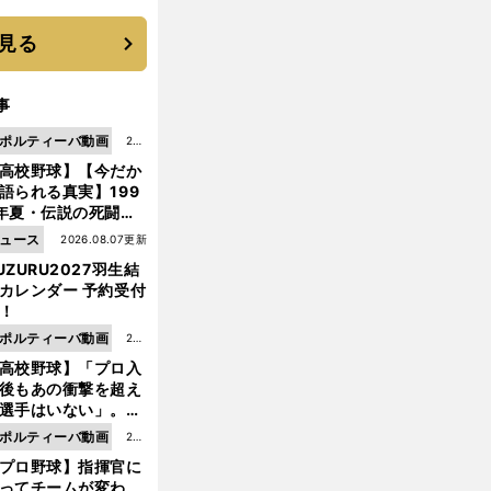
選手となった
見る
事
ポルティーバ動画
202
高校野球】【今だか
6.0
語られる真実】199
8.0
年夏・伝説の死闘の
7更
中にPL学園に何が起
ュース
2026.08.07更新
新
ていた！？
UZURU2027羽生結
カレンダー 予約受付
！
ポルティーバ動画
202
高校野球】「プロ入
6.0
後もあの衝撃を超え
8.0
選手はいない」。PL
6更
園トリオが衝撃を受
ポルティーバ動画
202
新
た選手
プロ野球】指揮官に
6.0
ってチームが変わ