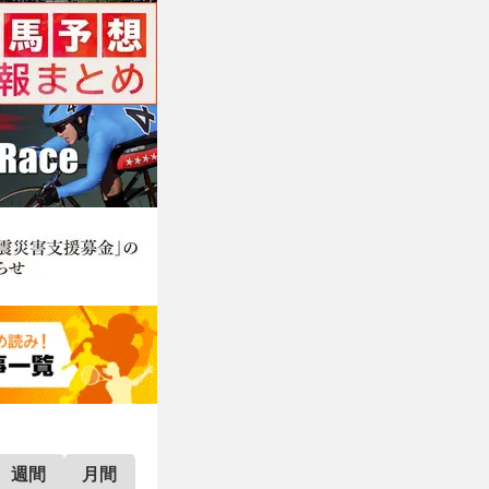
週間
月間