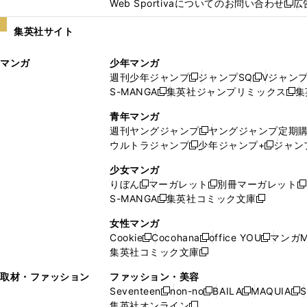
Web Sportivaについてのお問い合わせ
広
し
新
い
し
集英社サイト
ウ
い
ィ
ウ
マンガ
少年マンガ
ン
ィ
週刊少年ジャンプ
ジャンプSQ
Vジャン
ド
ン
新
新
S-MANGA
集英社ジャンプリミックス
集
ウ
ド
新
し
し
新
で
ウ
し
い
い
し
青年マンガ
開
で
い
ウ
ウ
い
週刊ヤングジャンプ
ヤングジャンプ定期
新
く
開
ウ
ィ
ィ
ウ
ウルトラジャンプ
少年ジャンプ+
ジャン
新
し
新
く
ィ
ン
ン
ィ
し
い
し
ン
ド
ド
ン
少女マンガ
い
ウ
い
ド
ウ
ウ
ド
りぼん
マーガレット
別冊マーガレット
新
新
新
ウ
ィ
ウ
ウ
で
で
ウ
S-MANGA
集英社コミック文庫
し
新
し
新
ィ
ン
ィ
で
開
開
で
い
し
い
し
ン
ド
ン
女性マンガ
開
く
く
開
ウ
い
ウ
い
ド
ウ
ド
Cookie
Cocohana
office YOU
マンガM
く
く
新
新
新
ィ
ウ
ィ
ウ
ウ
で
ウ
集英社コミック文庫
し
新
し
し
ン
ィ
ン
ィ
で
開
で
い
し
い
い
ド
ン
ド
ン
取材・ファッション
ファッション・美容
開
く
開
ウ
い
ウ
ウ
ウ
ド
ウ
ド
Seventeen
non-no
BAILA
MAQUIA
S
く
く
新
新
新
新
ィ
ウ
ィ
ィ
で
ウ
で
ウ
集英社オンライン