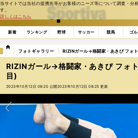
当サイトでは当社の提携先等がお客様のニーズ等について調査・分析し
web Sportiva (webスポルティーバ)
す。
詳しくはこちら
新着
ランキング
野球
サッカー
競馬
ゴル
we
フォトギャラリー
RIZINガール→格闘家・あきぴ フォト
b
ス
RIZINガール→格闘家・あきぴ フォト
ポ
ル
目)
テ
2023年10月12日 08:20 公開
2023年10月12日 08:25 更新
ィ
ー
バ
次へ