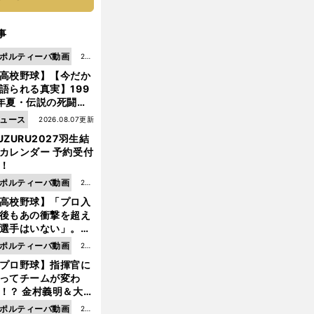
事
ポルティーバ動画
202
高校野球】【今だか
6.0
語られる真実】199
8.0
年夏・伝説の死闘の
7更
中にPL学園に何が起
ュース
2026.08.07更新
新
ていた！？
UZURU2027羽生結
カレンダー 予約受付
！
ポルティーバ動画
202
高校野球】「プロ入
6.0
後もあの衝撃を超え
8.0
選手はいない」。PL
6更
園トリオが衝撃を受
ポルティーバ動画
202
新
た選手
プロ野球】指揮官に
6.0
ってチームが変わ
8.0
！？ 金村義明＆大塚
6更
二が語る歴代監督エ
ポルティーバ動画
202