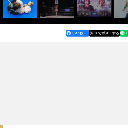
いいね
Xでポストする
line
faceboo
x
k