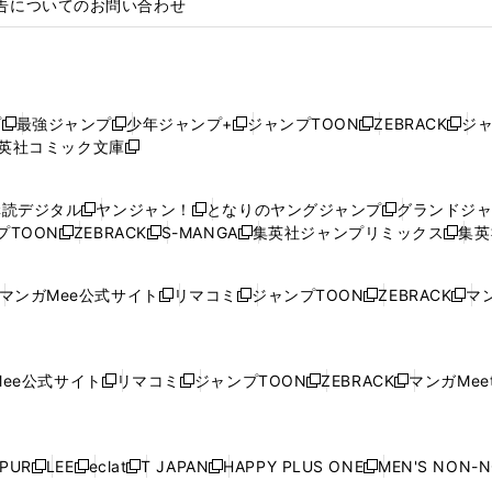
告についてのお問い合わせ
プ
最強ジャンプ
少年ジャンプ+
ジャンプTOON
ZEBRACK
ジ
新
新
新
新
新
英社コミック文庫
し
新
し
し
し
し
い
い
し
い
い
い
ウ
ウ
い
ウ
ウ
ウ
購読デジタル
ヤンジャン！
となりのヤングジャンプ
グランドジ
新
新
新
ィ
ィ
ウ
ィ
ィ
ィ
プTOON
ZEBRACK
S-MANGA
集英社ジャンプリミックス
集英
新
し
新
し
新
し
新
ン
ン
ィ
ン
ン
ン
し
い
し
い
し
い
し
ド
ド
ン
ド
ド
ド
い
ウ
い
ウ
い
ウ
い
ウ
ウ
ド
ウ
ウ
ウ
マンガMee公式サイト
リマコミ
ジャンプTOON
ZEBRACK
マン
新
新
新
新
ウ
ィ
ウ
ィ
ウ
ィ
ウ
で
で
ウ
で
で
で
し
し
し
し
し
ィ
ン
ィ
ン
ィ
ン
ィ
開
開
で
開
開
開
い
い
い
い
い
ン
ド
ン
ド
ン
ド
ン
く
く
開
く
く
く
ウ
ウ
ウ
ウ
ウ
ド
ウ
ド
ウ
ド
ウ
ド
ee公式サイト
リマコミ
ジャンプTOON
ZEBRACK
マンガMeet
く
新
新
新
新
ィ
ィ
ィ
ィ
ィ
ウ
で
ウ
で
ウ
で
ウ
し
し
し
し
ン
ン
ン
ン
ン
で
開
で
開
で
開
で
い
い
い
い
ド
ド
ド
ド
ド
開
く
開
く
開
く
開
ウ
ウ
ウ
ウ
ウ
ウ
ウ
ウ
ウ
PUR
LEE
eclat
T JAPAN
HAPPY PLUS ONE
MEN'S NON-
く
く
く
く
新
新
新
新
新
ィ
ィ
ィ
ィ
で
で
で
で
で