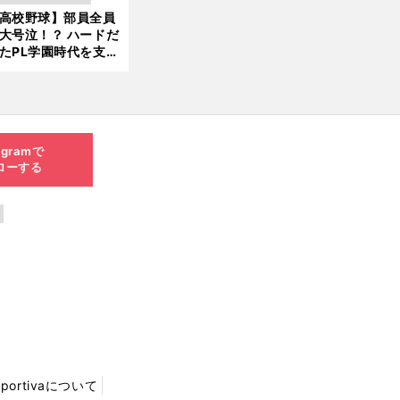
新
ソード
高校野球】部員全員
6.0
大号泣！？ ハードだ
8.0
たPL学園時代を支え
6更
ものとは
新
agramで
ローする
Sportivaについて