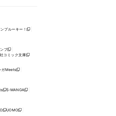
ャンプルーキー！
新
し
い
ウ
ャンプ
新
ィ
社コミック文庫
し
新
ン
い
し
ド
ウ
い
ウ
ガMeets
新
ィ
ウ
で
し
ン
ィ
開
い
ド
ン
く
ウ
ウ
ド
s
S-MANGA
新
新
ィ
で
ウ
し
し
ン
開
で
い
い
ド
く
開
ウ
ウ
ウ
NO
UOMO
く
新
新
ィ
ィ
で