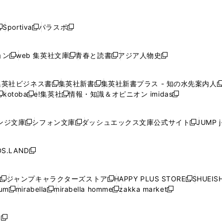
し
し
し
し
し
ン
ン
ン
ン
開
開
開
開
開
い
い
い
い
い
ド
ド
ド
ド
く
く
く
く
く
ウ
ウ
ウ
ウ
ウ
ウ
ウ
ウ
ウ
Sportiva
パラスポ
新
新
ィ
ィ
ィ
ィ
ィ
で
で
で
で
し
し
し
ン
ン
ン
ン
ン
開
開
開
開
い
い
い
ド
ド
ド
ド
ド
ョン
web 集英社文庫
青春と読書
アジア人物史
く
く
く
く
新
新
新
新
ウ
ウ
ウ
ウ
ウ
ウ
ウ
ウ
し
し
し
し
ィ
ィ
ィ
で
で
で
で
で
い
い
い
い
ン
ン
ン
集英社ビジネス書
集英社新書
集英社新書プラス - 知の水先案内人
開
開
開
開
開
新
新
新
ウ
ウ
ウ
ウ
ド
ド
ド
kotoba
e!集英社
情報・知識＆オピニオン imidas
く
く
く
く
く
新
し
新
し
新
ィ
ィ
ィ
ィ
ウ
ウ
ウ
し
し
い
し
い
し
ン
ン
ン
ン
で
で
で
い
い
ウ
い
ウ
い
ド
ド
ド
ド
ンジ文庫
シフォン文庫
ダッシュエックス文庫公式サイト
JUMP 
開
開
開
新
新
新
ウ
ウ
ィ
ウ
ィ
ウ
ウ
ウ
ウ
ウ
く
く
く
し
し
し
ィ
ィ
ン
ィ
ン
ィ
で
で
で
で
い
い
い
ン
ン
ド
ン
ド
ン
S.LAND
開
開
開
開
新
ウ
ウ
ウ
ド
ド
ウ
ド
ウ
ド
く
く
く
く
し
ィ
ィ
ィ
ウ
ウ
で
ウ
で
ウ
い
ン
ン
ン
ジャンプキャラクターズストア
HAPPY PLUS STORE
SHUEIS
で
で
開
で
開
で
新
新
新
ウ
ド
ド
ド
ium
mirabella
mirabella homme
zakka market
開
開
く
開
く
開
し
新
新
新
し
新
し
ィ
ウ
ウ
ウ
く
く
く
く
い
し
し
い
し
し
い
ン
で
で
で
ウ
い
い
ウ
い
い
ウ
ド
ボ
開
開
開
新