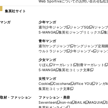
Web Sportivaについてのお問い合わせ
広
し
新
い
し
集英社サイト
ウ
い
ィ
ウ
マンガ
少年マンガ
ン
ィ
週刊少年ジャンプ
ジャンプSQ
Vジャン
ド
ン
新
新
S-MANGA
集英社ジャンプリミックス
集
ウ
ド
新
し
し
新
で
ウ
し
い
い
し
青年マンガ
開
で
い
ウ
ウ
い
週刊ヤングジャンプ
ヤングジャンプ定期
新
く
開
ウ
ィ
ィ
ウ
ウルトラジャンプ
少年ジャンプ+
ジャン
新
し
新
く
ィ
ン
ン
ィ
し
い
し
ン
ド
ド
ン
少女マンガ
い
ウ
い
ド
ウ
ウ
ド
りぼん
マーガレット
別冊マーガレット
新
新
新
ウ
ィ
ウ
ウ
で
で
ウ
S-MANGA
集英社コミック文庫
し
新
し
新
ィ
ン
ィ
で
開
開
で
い
し
い
し
ン
ド
ン
女性マンガ
開
く
く
開
ウ
い
ウ
い
ド
ウ
ド
Cookie
Cocohana
office YOU
マンガM
く
く
新
新
新
ィ
ウ
ィ
ウ
ウ
で
ウ
集英社コミック文庫
し
新
し
し
ン
ィ
ン
ィ
で
開
で
い
し
い
い
ド
ン
ド
ン
取材・ファッション
ファッション・美容
開
く
開
ウ
い
ウ
ウ
ウ
ド
ウ
ド
Seventeen
non-no
BAILA
MAQUIA
S
く
く
新
新
新
新
ィ
ウ
ィ
ィ
で
ウ
で
ウ
集英社オンライン