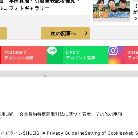
昌
本田真凜・引退発表記者会見・
ピ
【
ルド
フォトギャラリー
が
ラ
っ
た
次の記事へ
Instagra
LINE
YouTubeで
LINEで
Inst
m
チャンネル登録
アカウント追加
フォ
利用規約・会員規約
特定商取引法に基づく表示・その他の事項
プ
ガイドライン
SHUEISHA Privacy Guideline
Setting of Cookies
web 