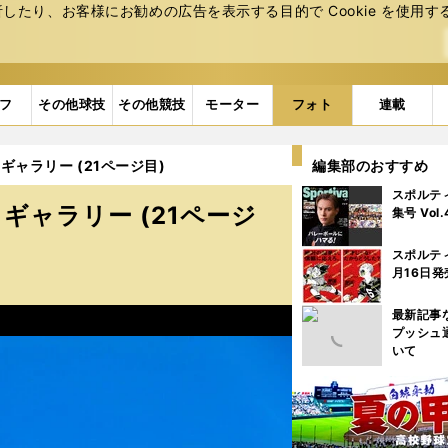
たり、お客様にお勧めの広告を表⽰する⽬的で Cookie を使⽤す
フ
その他球技
その他競技
モーター
フォト
連載
ギャラリー (21ページ目)
編集部のおすすめ
スポルテ
ギャラリー (21ページ
集号 Vol
スポルテ
月16日発
最新記事
プッシュ
いて