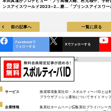
本田真凜がプロデビュー「プリ
高橋大輔、村元哉中、宇野
ンスアイスワールド2023−20
磨...「プリンスアイスワー
24」フォトギャラリー
2023−2024」フォトギャ
リー
前の記事へ
一覧に戻る
ebo
X
YouTube
Facebookで
Xでフォローする
ok
フォローする
サービス
推奨環境
集英社ID・スポルティーバIDとは
ブラウザプッシュ通知について
サイトマッ
企業情報
集英社ホームページ
集英社プライバシー
新