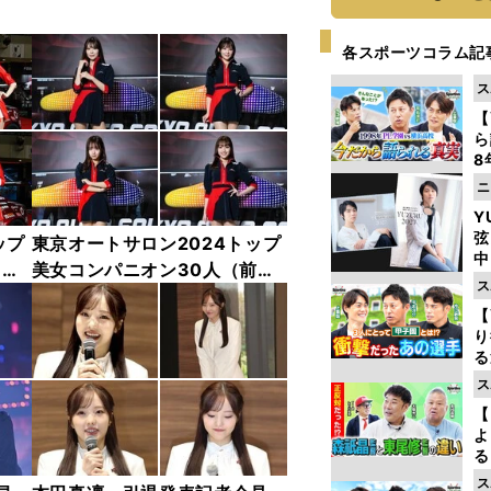
各スポーツコラム記
ス
【
ら
8
最
ニ
き
Y
弦
ップ
東京オートサロン2024トップ
中
中
美女コンパニオン30人（前
ス
編）「全身フォト」
【
り
る
学
ス
け
【
よ
る
光
ス