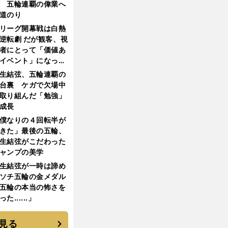
 五輪連覇の偉業へ
道のり
リーグ開幕戦は白熱
逆転劇 だが観客、視
者にとって「価値あ
イベント」になって
たか
生結弦、五輪連覇の
台裏 ケガで欠場中
取り組んだ「勉強」
成長
僕なりの４回転半が
きた」最後の五輪、
生結弦がこだわった
ャンプの美学
生結弦が一時は諦め
ソチ五輪の金メダル
五輪の本当の怖さを
った......」
見る