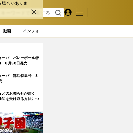
る場合がありま
マイペ
閉じ
検索
メニュ
ー
る
す
ジ
る
動画
インフォ
ィーバ バレーボール特
.4 6月30日発売
ィーバ 部活特集号 3
売
などのお知らせが届く
通知を受け取る方法につ