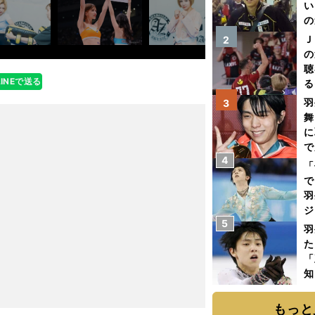
い
の
Ｊ
2
の
聴
LINEで送る
る
い
羽
3
舞
に
で
4
「
で
羽
ジ
5
羽
た
「
知
もっと