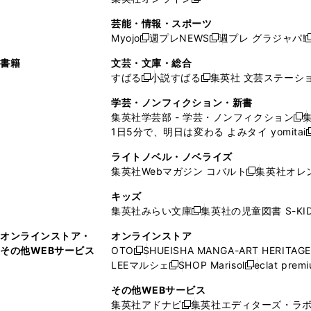
し
新
し
し
し
ン
ィ
ン
ン
開
で
開
で
い
し
い
い
い
ド
ン
ド
ド
芸能・情報・スポーツ
く
開
く
開
ウ
い
ウ
ウ
ウ
ウ
ド
ウ
ウ
Myojo
週プレNEWS
週プレ グラジャパ!
く
く
新
新
新
ィ
ウ
ィ
ィ
ィ
で
ウ
で
で
し
し
ン
ィ
ン
ン
ン
書籍
文芸・文庫・総合
開
で
開
開
い
い
ド
ン
ド
ド
ド
すばる
小説すばる
集英社 文芸ステーシ
く
開
く
く
新
新
ウ
ウ
ウ
ド
ウ
ウ
ウ
く
し
し
ィ
ィ
学芸・ノンフィクション・新書
で
ウ
で
で
で
い
い
ン
ン
集英社学芸部 - 学芸・ノンフィクション
開
で
開
開
開
新
ウ
ウ
ド
ド
1日5分で、明日は変わる よみタイ yomitai
く
開
く
く
く
し
新
ィ
ィ
ウ
ウ
く
い
ン
ン
ライトノベル・ノベライズ
で
で
ウ
ド
ド
集英社Webマガジン コバルト
集英社オレ
開
開
新
ィ
ウ
ウ
く
く
し
ン
キッズ
で
で
い
ド
集英社みらい文庫
集英社の児童図書 S-KID
開
開
新
ウ
ウ
く
く
し
ィ
オンラインストア・
オンラインストア
で
い
ン
その他WEBサービス
OTO
SHUEISHA MANGA-ART HERITAGE
開
新
ウ
ド
LEEマルシェ
SHOP Marisol
eclat prem
く
し
新
新
ィ
ウ
い
し
し
ン
その他WEBサービス
で
ウ
い
い
ド
集英社アドナビ
集英社エディターズ・ラ
開
新