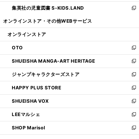
開
ウ
ン
し
集英社の児童図書 S-KIDS.LAND
く
で
ド
い
新
開
ウ
ウ
し
オンラインストア・
その他WEBサービス
く
で
ィ
い
開
ン
ウ
オンラインストア
く
ド
ィ
ウ
ン
OTO
で
ド
新
開
ウ
し
SHUEISHA MANGA-ART HERITAGE
く
で
い
新
開
ウ
し
ジャンプキャラクターズストア
く
ィ
い
新
ン
ウ
し
HAPPY PLUS STORE
ド
ィ
い
新
ウ
ン
ウ
し
SHUEISHA VOX
で
ド
ィ
い
新
開
ウ
ン
ウ
し
LEEマルシェ
く
で
ド
ィ
い
新
開
ウ
ン
ウ
し
SHOP Marisol
く
で
ド
ィ
い
新
開
ウ
ン
ウ
し