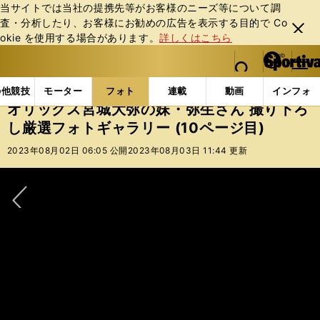
当サイトでは当社の提携先等がお客様のニーズ等について調
査・分析したり、お客様にお勧めの広告を表⽰する⽬的で Co
閉じ
okie を使⽤する場合があります。
詳しくはこちら
る
マイペ
web Sportiva (webスポルティーバ)
検索
メニュ
we
ー
フォトギャラリー
コラムフォト
オリックス宮城大弥
b
ジ
の他競技
モーター
フォト
連載
動画
インフォ
ス
オリックス宮城大弥の妹・弥生さん 撮り下ろ
ポ
し厳選フォトギャラリー (10ページ目)
ル
テ
2023年08月02日 06:05 公開
2023年08月03日 11:44 更新
ィ
ー
バ
次へ