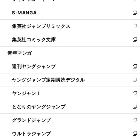
い
新
開
ウ
ン
ウ
し
S-MANGA
く
で
ド
ィ
い
新
開
ウ
ン
ウ
し
集英社ジャンプリミックス
く
で
ド
ィ
い
新
開
ウ
ン
ウ
し
集英社コミック文庫
く
で
ド
ィ
い
新
開
ウ
ン
ウ
し
青年マンガ
く
で
ド
ィ
い
開
ウ
ン
ウ
週刊ヤングジャンプ
く
で
ド
ィ
新
開
ウ
ン
し
ヤングジャンプ定期購読デジタル
く
で
ド
い
新
開
ウ
ウ
し
ヤンジャン！
く
で
ィ
い
新
開
ン
ウ
し
となりのヤングジャンプ
く
ド
ィ
い
新
ウ
ン
ウ
し
グランドジャンプ
で
ド
ィ
い
新
開
ウ
ン
ウ
し
ウルトラジャンプ
く
で
ド
ィ
い
新