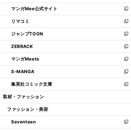
開
ン
ウ
し
マンガMee公式サイト
く
ド
ィ
い
新
ウ
ン
ウ
し
リマコミ
で
ド
ィ
い
新
開
ウ
ン
ウ
し
ジャンプTOON
く
で
ド
ィ
い
新
開
ウ
ン
ウ
し
ZEBRACK
く
で
ド
ィ
い
新
開
ウ
ン
ウ
し
マンガMeets
く
で
ド
ィ
い
新
開
ウ
ン
ウ
し
S-MANGA
く
で
ド
ィ
い
新
開
ウ
ン
ウ
し
集英社コミック文庫
く
で
ド
ィ
い
新
開
ウ
ン
ウ
し
取材・ファッション
く
で
ド
ィ
い
開
ウ
ン
ウ
ファッション・美容
く
で
ド
ィ
開
ウ
ン
Seventeen
く
で
ド
新
開
ウ
し