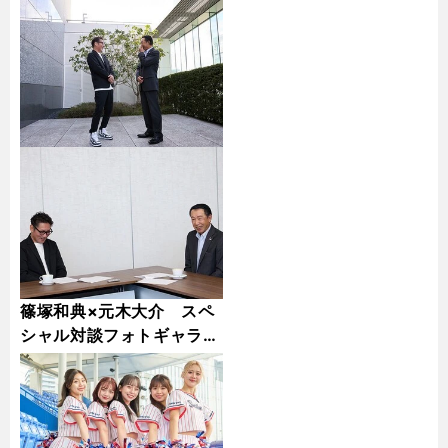
篠塚和典×元木大介 スペ
シャル対談フォトギャラリ
ー