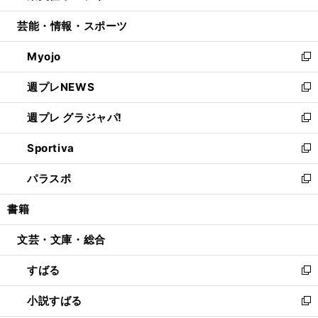
開
ウ
ン
ウ
し
芸能・情報・スポーツ
く
で
ド
ィ
い
開
ウ
ン
ウ
Myojo
く
で
ド
ィ
新
開
ウ
ン
し
週プレNEWS
く
で
ド
い
新
開
ウ
ウ
し
週プレ グラジャパ!
く
で
ィ
い
新
開
ン
ウ
し
Sportiva
く
ド
ィ
い
新
ウ
ン
ウ
し
パラスポ
で
ド
ィ
い
新
開
ウ
ン
ウ
し
書籍
く
で
ド
ィ
い
開
ウ
ン
ウ
文芸・文庫・総合
く
で
ド
ィ
開
ウ
ン
すばる
く
で
ド
新
開
ウ
し
小説すばる
く
で
い
新
開
ウ