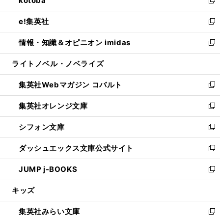
kotoba
で
ド
ィ
い
新
開
ウ
ン
ウ
し
e!集英社
く
で
ド
ィ
い
新
開
ウ
ン
ウ
し
情報・知識＆オピニオン imidas
く
で
ド
ィ
い
新
開
ウ
ン
ウ
し
ライトノベル・ノベライズ
く
で
ド
ィ
い
開
ウ
ン
ウ
集英社Webマガジン コバルト
く
で
ド
ィ
新
開
ウ
ン
し
集英社オレンジ文庫
く
で
ド
い
新
開
ウ
ウ
し
シフォン文庫
く
で
ィ
い
新
開
ン
ウ
し
ダッシュエックス文庫公式サイト
く
ド
ィ
い
新
ウ
ン
ウ
し
JUMP j-BOOKS
で
ド
ィ
い
新
開
ウ
ン
ウ
し
キッズ
く
で
ド
ィ
い
開
ウ
ン
ウ
集英社みらい文庫
く
で
ド
ィ
新