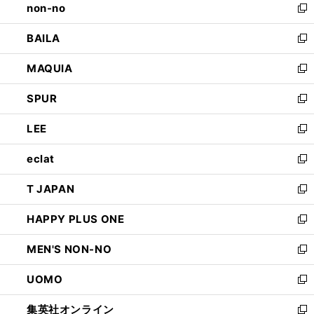
non-no
く
で
い
新
開
ウ
し
BAILA
く
ィ
い
新
ン
ウ
し
MAQUIA
ド
ィ
い
新
ウ
ン
ウ
し
SPUR
で
ド
ィ
い
新
開
ウ
ン
ウ
し
LEE
く
で
ド
ィ
い
新
開
ウ
ン
ウ
し
eclat
く
で
ド
ィ
い
新
開
ウ
ン
ウ
し
T JAPAN
く
で
ド
ィ
い
新
開
ウ
ン
ウ
し
HAPPY PLUS ONE
く
で
ド
ィ
い
新
開
ウ
ン
ウ
し
MEN'S NON-NO
く
で
ド
ィ
い
新
開
ウ
ン
ウ
し
UOMO
く
で
ド
ィ
い
新
開
ウ
ン
ウ
し
集英社オンライン
く
で
ド
ィ
い
新