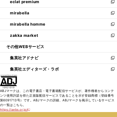
eclat premium
く
で
ド
ィ
い
新
開
ウ
ン
ウ
し
mirabella
く
で
ド
ィ
い
新
開
ウ
ン
ウ
し
mirabella homme
く
で
ド
ィ
い
新
開
ウ
ン
ウ
し
zakka market
く
で
ド
ィ
い
新
開
ウ
ン
ウ
し
その他WEBサービス
く
で
ド
ィ
い
開
ウ
ン
ウ
集英社アドナビ
く
で
ド
ィ
新
開
ウ
ン
し
集英社エディターズ・ラボ
く
で
ド
い
新
開
ウ
ウ
し
く
で
ィ
い
開
ン
ウ
ABJマークは、この電子書店・電子書籍配信サービスが、著作権者からコンテ
く
ド
ィ
ンツ使用許諾を得た正規版配信サービスであることを示す登録商標（登録番号
ウ
ン
第6091713号）です。ABJマークの詳細、ABJマークを掲示しているサービス
で
ド
の一覧はこちら。
開
ウ
https://aebs.or.jp/
新
く
で
し