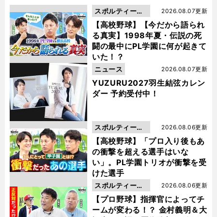
スポルティーバ
2026.08.07更新
動画
【高校野球】【今だから語られ
る真実】1998年夏・伝説の死
闘の最中にPL学園に何が起きて
いた！？
ニュース
2026.08.07更新
YUZURU2027羽生結弦カレン
ダー 予約受付中！
スポルティーバ
2026.08.06更新
動画
【高校野球】「プロ入り後もあ
の衝撃を超える選手はいな
い」。PL学園トリオが衝撃を受
けた選手
スポルティーバ
2026.08.06更新
動画
【プロ野球】指揮官によってチ
ームが変わる！？ 金村義明＆大