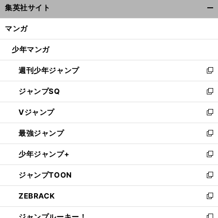
集英社サイト
ィ
開
ン
く/
マンガ
ド
閉
ウ
じ
少年マンガ
で
る
開
週刊少年ジャンプ
く
新
し
ジャンプSQ
い
新
ウ
し
Vジャンプ
ィ
い
新
ン
ウ
し
最強ジャンプ
ド
ィ
い
新
ウ
ン
ウ
し
少年ジャンプ+
で
ド
ィ
い
新
開
ウ
ン
ウ
し
ジャンプTOON
く
で
ド
ィ
い
新
開
ウ
ン
ウ
し
ZEBRACK
く
で
ド
ィ
い
新
開
ウ
ン
ウ
し
ジャンプルーキー！
く
で
ド
ィ