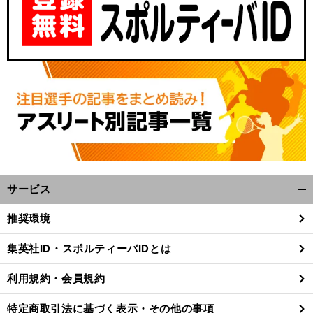
サービス
開
く/
推奨環境
閉
じ
集英社ID・スポルティーバIDとは
る
利用規約・会員規約
特定商取引法に基づく表示・その他の事項