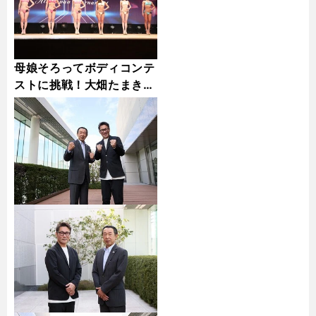
母娘そろってボディコンテ
ストに挑戦！大畑たまき・
なのはフォトギャラリー
田中亘●撮影 photo by Tanaka Wataru
インタビュー前編：「寝る前に兄の動画を見るのが日課」＞＞
後編：兄・大弥（オリックス）が出してくれた学費を出世払いで返す＞＞