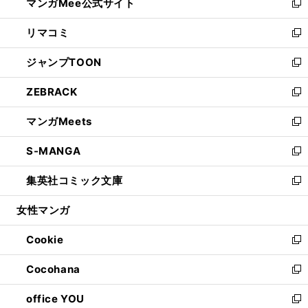
マンガMee公式サイト
く
ド
ィ
い
新
ウ
ン
ウ
し
リマコミ
で
ド
ィ
い
新
開
ウ
ン
ウ
し
ジャンプTOON
く
で
ド
ィ
い
新
開
ウ
ン
ウ
し
ZEBRACK
く
で
ド
ィ
い
新
開
ウ
ン
ウ
し
マンガMeets
く
で
ド
ィ
い
新
開
ウ
ン
ウ
し
S-MANGA
く
で
ド
ィ
い
新
開
ウ
ン
ウ
し
集英社コミック文庫
く
で
ド
ィ
い
新
開
ウ
ン
ウ
し
女性マンガ
く
で
ド
ィ
い
開
ウ
ン
ウ
Cookie
く
で
ド
ィ
新
開
ウ
ン
し
Cocohana
く
で
ド
い
新
開
ウ
ウ
し
office YOU
く
で
ィ
い
新