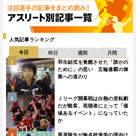
人気記事ランキング
今日
昨日
週間
月間
羽生結弦を覚醒させた「誰かの
1
ために」の思い 五輪連覇の偉
業への道のり
Ｊリーグ開幕戦は白熱の逆転劇
2
だが観客、視聴者にとって「価
値あるイベント」になっていた
か
栗原陵矢が無名校進学の理由は
3