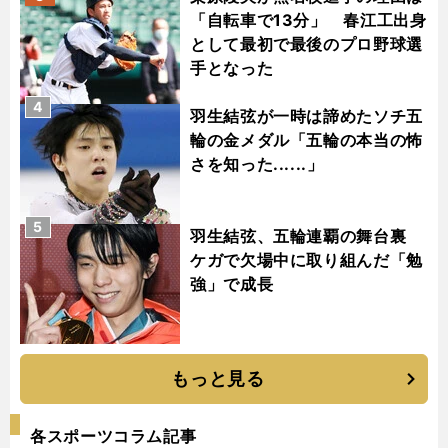
「自転車で13分」 春江工出身
として最初で最後のプロ野球選
手となった
4
羽生結弦が一時は諦めたソチ五
輪の金メダル「五輪の本当の怖
さを知った......」
5
羽生結弦、五輪連覇の舞台裏
ケガで欠場中に取り組んだ「勉
強」で成長
もっと見る
各スポーツコラム記事