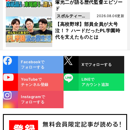
塚光二が語る歴代監督エピソー
ド
スポルティーバ
2026.08.06更新
動画
【高校野球】部員全員が大号
泣！？ ハードだったPL学園時
代を支えたものとは
cebo
X
Facebookで
Xでフォローする
ok
フォローする
uTube
LINE
YouTubeで
LINEで
チャンネル登録
アカウント追加
stagra
Instagramで
m
フォローする