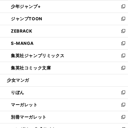
開
ウ
ン
ウ
し
少年ジャンプ+
く
で
ド
ィ
い
新
開
ウ
ン
ウ
し
ジャンプTOON
く
で
ド
ィ
い
新
開
ウ
ン
ウ
し
ZEBRACK
く
で
ド
ィ
い
新
開
ウ
ン
ウ
し
S-MANGA
く
で
ド
ィ
い
新
開
ウ
ン
ウ
し
集英社ジャンプリミックス
く
で
ド
ィ
い
新
開
ウ
ン
ウ
し
集英社コミック文庫
く
で
ド
ィ
い
新
開
ウ
ン
ウ
し
少女マンガ
く
で
ド
ィ
い
開
ウ
ン
ウ
りぼん
く
で
ド
ィ
新
開
ウ
ン
し
マーガレット
く
で
ド
い
新
開
ウ
ウ
し
別冊マーガレット
く
で
ィ
い
新
開
ン
ウ
し