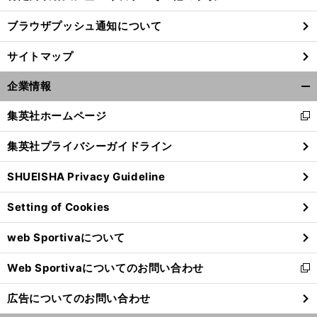
ブラウザプッシュ通知について
サイトマップ
企業情報
開
く/
集英社ホームページ
新
閉
し
じ
集英社プライバシーガイドライン
い
る
ウ
SHUEISHA Privacy Guideline
ィ
ン
Setting of Cookies
ド
ウ
web Sportivaについて
で
開
Web Sportivaについてのお問い合わせ
く
新
し
広告についてのお問い合わせ
い
ウ