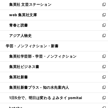
し
集英社 文芸ステーション
く
ィ
い
新
ン
ウ
し
web 集英社文庫
ド
ィ
い
新
ウ
ン
ウ
し
青春と読書
で
ド
ィ
い
新
開
ウ
ン
ウ
し
アジア人物史
く
で
ド
ィ
い
新
開
ウ
ン
ウ
し
学芸・ノンフィクション・新書
く
で
ド
ィ
い
開
ウ
ン
ウ
集英社学芸部 - 学芸・ノンフィクション
く
で
ド
ィ
新
開
ウ
ン
し
集英社ビジネス書
く
で
ド
い
新
開
ウ
ウ
し
集英社新書
く
で
ィ
い
新
開
ン
ウ
し
集英社新書プラス - 知の水先案内人
く
ド
ィ
い
新
ウ
ン
ウ
し
1日5分で、明日は変わる よみタイ yomitai
で
ド
ィ
い
新
開
ウ
ン
ウ
し
く