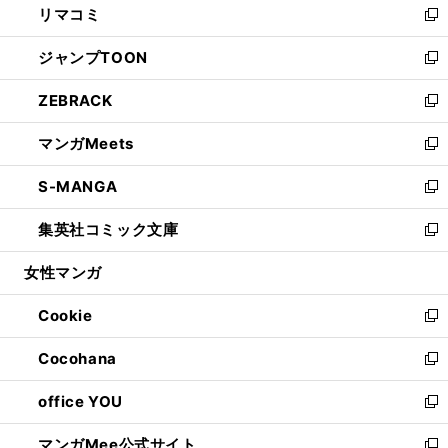
リマコミ
で
ド
ィ
い
新
開
ウ
ン
ウ
し
ジャンプTOON
く
で
ド
ィ
い
新
開
ウ
ン
ウ
し
ZEBRACK
く
で
ド
ィ
い
新
開
ウ
ン
ウ
し
マンガMeets
く
で
ド
ィ
い
新
開
ウ
ン
ウ
し
S-MANGA
く
で
ド
ィ
い
新
開
ウ
ン
ウ
し
集英社コミック文庫
く
で
ド
ィ
い
新
開
ウ
ン
ウ
し
女性マンガ
く
で
ド
ィ
い
開
ウ
ン
ウ
Cookie
く
で
ド
ィ
新
開
ウ
ン
し
Cocohana
く
で
ド
い
新
開
ウ
ウ
し
office YOU
く
で
ィ
い
新
開
ン
ウ
し
マンガMee公式サイト
く
ド
ィ
い