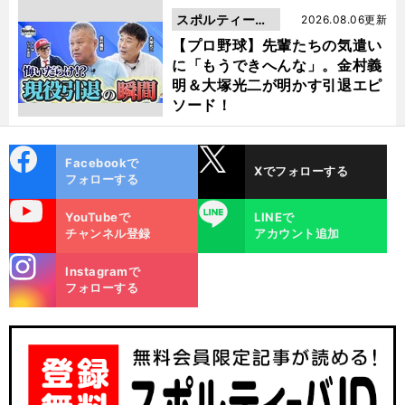
スポルティーバ
2026.08.06更新
動画
【プロ野球】先輩たちの気遣い
に「もうできへんな」。金村義
明＆大塚光二が明かす引退エピ
ソード！
cebo
X
Facebookで
Xでフォローする
ok
フォローする
uTube
LINE
YouTubeで
LINEで
チャンネル登録
アカウント追加
stagra
Instagramで
m
フォローする