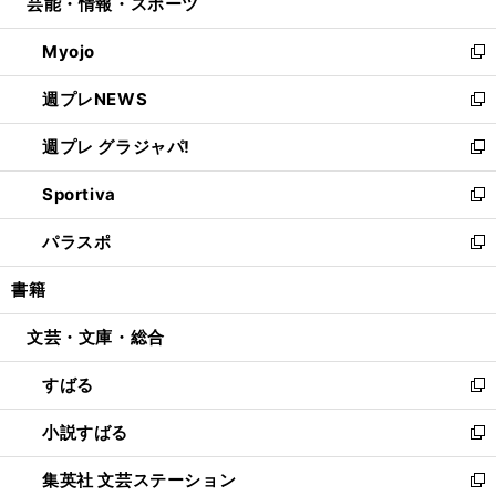
芸能・情報・スポーツ
く
で
ド
ィ
い
開
ウ
ン
ウ
Myojo
く
で
ド
ィ
新
開
ウ
ン
し
週プレNEWS
く
で
ド
い
新
開
ウ
ウ
し
週プレ グラジャパ!
く
で
ィ
い
新
開
ン
ウ
し
Sportiva
く
ド
ィ
い
新
ウ
ン
ウ
し
パラスポ
で
ド
ィ
い
新
開
ウ
ン
ウ
し
書籍
く
で
ド
ィ
い
開
ウ
ン
ウ
文芸・文庫・総合
く
で
ド
ィ
開
ウ
ン
すばる
く
で
ド
新
開
ウ
し
小説すばる
く
で
い
新
開
ウ
し
集英社 文芸ステーション
く
ィ
い
新