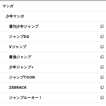
ン
く/
マンガ
ド
閉
ウ
じ
少年マンガ
で
る
開
週刊少年ジャンプ
く
新
し
ジャンプSQ
い
新
ウ
し
Vジャンプ
ィ
い
新
ン
ウ
し
最強ジャンプ
ド
ィ
い
新
ウ
ン
ウ
し
少年ジャンプ+
で
ド
ィ
い
新
開
ウ
ン
ウ
し
ジャンプTOON
く
で
ド
ィ
い
新
開
ウ
ン
ウ
し
ZEBRACK
く
で
ド
ィ
い
新
開
ウ
ン
ウ
し
ジャンプルーキー！
く
で
ド
ィ
い
新
開
ウ
ン
ウ
し