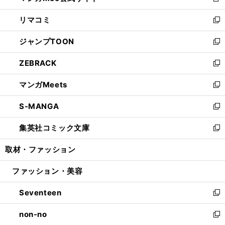
新
ウ
ン
ウ
し
リマコミ
で
ド
ィ
い
新
開
ウ
ン
ウ
し
ジャンプTOON
く
で
ド
ィ
い
新
開
ウ
ン
ウ
し
ZEBRACK
く
で
ド
ィ
い
新
開
ウ
ン
ウ
し
マンガMeets
く
で
ド
ィ
い
新
開
ウ
ン
ウ
し
S-MANGA
く
で
ド
ィ
い
新
開
ウ
ン
ウ
し
集英社コミック文庫
く
で
ド
ィ
い
新
開
ウ
ン
ウ
し
取材・ファッション
く
で
ド
ィ
い
開
ウ
ン
ウ
ファッション・美容
く
で
ド
ィ
開
ウ
ン
Seventeen
く
で
ド
新
開
ウ
し
non-no
く
で
い
新
開