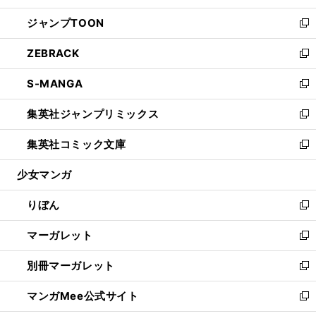
開
ウ
ン
ウ
し
ジャンプTOON
く
で
ド
ィ
い
新
開
ウ
ン
ウ
し
ZEBRACK
く
で
ド
ィ
い
新
開
ウ
ン
ウ
し
S-MANGA
く
で
ド
ィ
い
新
開
ウ
ン
ウ
し
集英社ジャンプリミックス
く
で
ド
ィ
い
新
開
ウ
ン
ウ
し
集英社コミック文庫
く
で
ド
ィ
い
新
開
ウ
ン
ウ
し
少女マンガ
く
で
ド
ィ
い
開
ウ
ン
ウ
りぼん
く
で
ド
ィ
新
開
ウ
ン
し
マーガレット
く
で
ド
い
新
開
ウ
ウ
し
別冊マーガレット
く
で
ィ
い
新
開
ン
ウ
し
マンガMee公式サイト
く
ド
ィ
い
新
ウ
ン
ウ
し