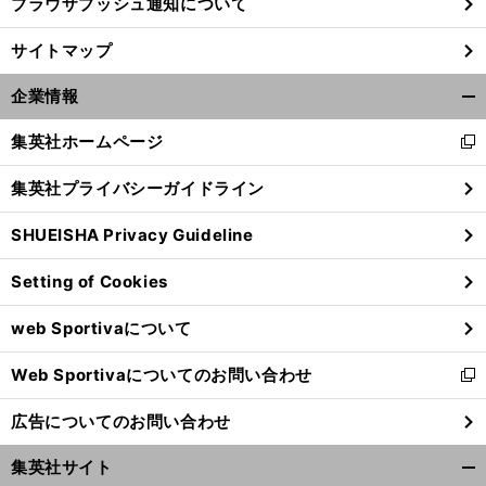
ブラウザプッシュ通知について
サイトマップ
企業情報
開
く/
集英社ホームページ
新
閉
し
じ
集英社プライバシーガイドライン
い
る
ウ
SHUEISHA Privacy Guideline
ィ
ン
Setting of Cookies
ド
ウ
web Sportivaについて
で
開
Web Sportivaについてのお問い合わせ
く
新
し
広告についてのお問い合わせ
い
ウ
集英社サイト
ィ
開