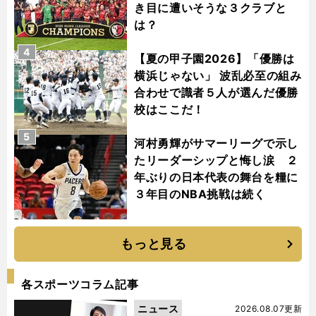
き目に遭いそうな３クラブと
は？
4
【夏の甲子園2026】「優勝は
横浜じゃない」 波乱必至の組み
合わせで識者５人が選んだ優勝
校はここだ！
5
河村勇輝がサマーリーグで示し
たリーダーシップと悔し涙 ２
年ぶりの日本代表の舞台を糧に
３年目のNBA挑戦は続く
もっと見る
各スポーツコラム記事
ニュース
2026.08.07更新