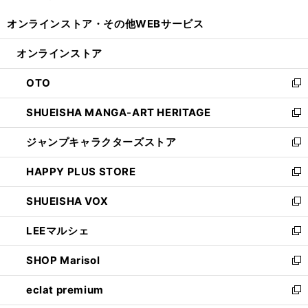
開
ウ
ウ
し
オンラインストア・
その他WEBサービス
く
で
ィ
い
開
ン
ウ
オンラインストア
く
ド
ィ
ウ
ン
OTO
で
ド
新
開
ウ
し
SHUEISHA MANGA-ART HERITAGE
く
で
い
新
開
ウ
し
ジャンプキャラクターズストア
く
ィ
い
新
ン
ウ
し
HAPPY PLUS STORE
ド
ィ
い
新
ウ
ン
ウ
し
SHUEISHA VOX
で
ド
ィ
い
新
開
ウ
ン
ウ
し
LEEマルシェ
く
で
ド
ィ
い
新
開
ウ
ン
ウ
し
SHOP Marisol
く
で
ド
ィ
い
新
開
ウ
ン
ウ
し
eclat premium
く
で
ド
ィ
い
新
開
ウ
ン
ウ
し