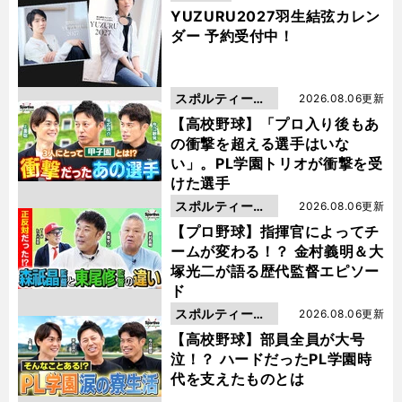
YUZURU2027羽生結弦カレン
ダー 予約受付中！
スポルティーバ
2026.08.06更新
動画
【高校野球】「プロ入り後もあ
の衝撃を超える選手はいな
い」。PL学園トリオが衝撃を受
けた選手
スポルティーバ
2026.08.06更新
動画
【プロ野球】指揮官によってチ
ームが変わる！？ 金村義明＆大
塚光二が語る歴代監督エピソー
ド
スポルティーバ
2026.08.06更新
動画
【高校野球】部員全員が大号
泣！？ ハードだったPL学園時
代を支えたものとは