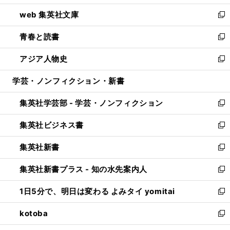
ン
ウ
し
web 集英社文庫
ド
ィ
い
新
ウ
ン
ウ
し
青春と読書
で
ド
ィ
い
新
開
ウ
ン
ウ
し
アジア人物史
く
で
ド
ィ
い
新
開
ウ
ン
ウ
し
学芸・ノンフィクション・新書
く
で
ド
ィ
い
開
ウ
ン
ウ
集英社学芸部 - 学芸・ノンフィクション
く
で
ド
ィ
新
開
ウ
ン
し
集英社ビジネス書
く
で
ド
い
新
開
ウ
ウ
し
集英社新書
く
で
ィ
い
新
開
ン
ウ
し
集英社新書プラス - 知の水先案内人
く
ド
ィ
い
新
ウ
ン
ウ
し
1日5分で、明日は変わる よみタイ yomitai
で
ド
ィ
い
新
開
ウ
ン
ウ
し
kotoba
く
で
ド
ィ
い
新
開
ウ
ン
ウ
し