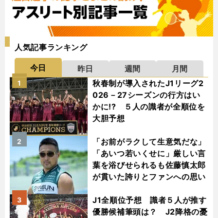
人気記事ランキング
今日
昨日
週間
月間
秋春制が導入されたJ1リーグ2
1
026－27シーズンの行方はい
かに!? ５人の識者が全順位を
大胆予想
「お前がラクして生意気だな」
2
「あいつ若いくせに」厳しい言
葉を浴びせられるも佐藤慎太郎
が貫いた誇りとファンへの思い
J1全順位予想 識者５人が推す
3
優勝候補筆頭は？ J2降格の憂