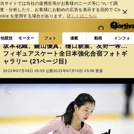
当サイトでは当社の提携先等がお客様のニーズ等について調
査・分析したり、お客様にお勧めの広告を表⽰する⽬的で Co
閉じ
okie を使⽤する場合があります。
詳しくはこちら
る
マイペ
web Sportiva (webスポルティーバ)
検索
メニュ
we
ー
フォトギャラリー
坂本花織、鍵山優真、樋口新葉、友野一
b
ジ
の他競技
モーター
フォト
連載
動画
インフォ
ス
坂本花織、鍵山優真、樋口新葉、友野一希...
ポ
フィギュアスケート全日本強化合宿フォトギ
ル
ャラリー (21ページ目)
テ
ィ
2023年07月09日 05:55 公開
2023年07月10日 05:56 更新
ー
バ
次へ