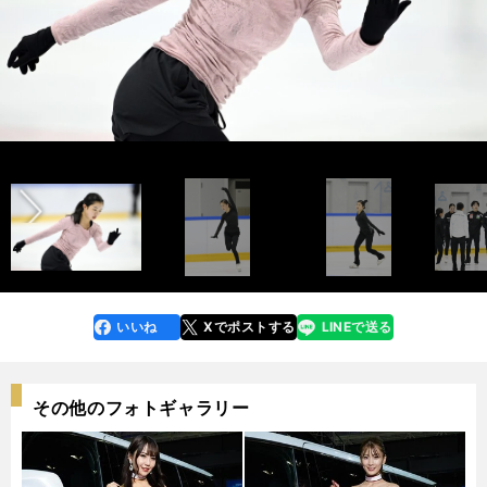
前へ
photo by Noto Sunao（a presto）
photo by Noto Sunao（a presto）
いいね
Xでポストする
LINEで送る
line
faceboo
x
k
その他のフォトギャラリー