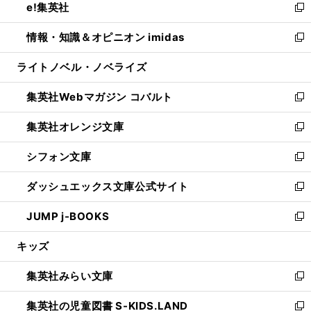
e!集英社
く
で
ド
ィ
い
新
開
ウ
ン
ウ
し
情報・知識＆オピニオン imidas
く
で
ド
ィ
い
新
開
ウ
ン
ウ
し
ライトノベル・ノベライズ
く
で
ド
ィ
い
開
ウ
ン
ウ
集英社Webマガジン コバルト
く
で
ド
ィ
新
開
ウ
ン
し
集英社オレンジ文庫
く
で
ド
い
新
開
ウ
ウ
し
シフォン文庫
く
で
ィ
い
新
開
ン
ウ
し
ダッシュエックス文庫公式サイト
く
ド
ィ
い
新
ウ
ン
ウ
し
JUMP j-BOOKS
で
ド
ィ
い
新
開
ウ
ン
ウ
し
キッズ
く
で
ド
ィ
い
開
ウ
ン
ウ
集英社みらい文庫
く
で
ド
ィ
新
開
ウ
ン
し
集英社の児童図書 S-KIDS.LAND
く
で
ド
い
新