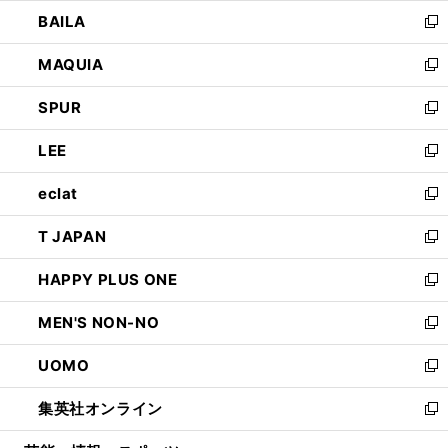
ウ
し
BAILA
く
ィ
い
新
ン
ウ
し
MAQUIA
ド
ィ
い
新
ウ
ン
ウ
し
SPUR
で
ド
ィ
い
新
開
ウ
ン
ウ
し
LEE
く
で
ド
ィ
い
新
開
ウ
ン
ウ
し
eclat
く
で
ド
ィ
い
新
開
ウ
ン
ウ
し
T JAPAN
く
で
ド
ィ
い
新
開
ウ
ン
ウ
し
HAPPY PLUS ONE
く
で
ド
ィ
い
新
開
ウ
ン
ウ
し
MEN'S NON-NO
く
で
ド
ィ
い
新
開
ウ
ン
ウ
し
UOMO
く
で
ド
ィ
い
新
開
ウ
ン
ウ
し
集英社オンライン
く
で
ド
ィ
い
新
開
ウ
ン
ウ
し