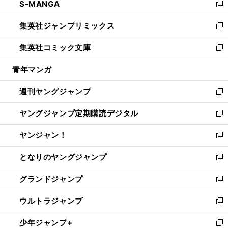
S-MANGA
く
で
ド
ィ
い
新
開
ウ
ン
ウ
し
集英社ジャンプリミックス
く
で
ド
ィ
い
新
開
ウ
ン
ウ
し
集英社コミック文庫
く
で
ド
ィ
い
新
開
ウ
ン
ウ
し
青年マンガ
く
で
ド
ィ
い
開
ウ
ン
ウ
週刊ヤングジャンプ
く
で
ド
ィ
新
開
ウ
ン
し
ヤングジャンプ定期購読デジタル
く
で
ド
い
新
開
ウ
ウ
し
ヤンジャン！
く
で
ィ
い
新
開
ン
ウ
し
となりのヤングジャンプ
く
ド
ィ
い
新
ウ
ン
ウ
し
グランドジャンプ
で
ド
ィ
い
新
開
ウ
ン
ウ
し
ウルトラジャンプ
く
で
ド
ィ
い
新
開
ウ
ン
ウ
し
少年ジャンプ+
く
で
ド
ィ
い
新