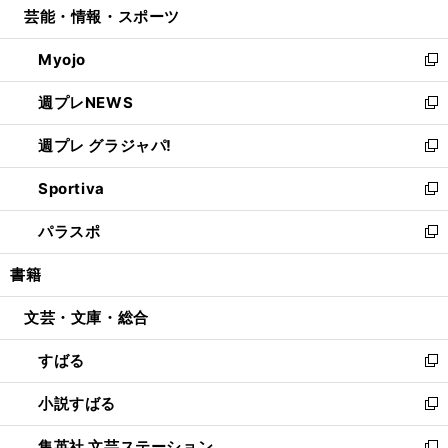
芸能・情報・スポーツ
く
で
ド
ィ
い
開
ウ
ン
ウ
Myojo
く
で
ド
ィ
新
開
ウ
ン
し
週プレNEWS
く
で
ド
い
新
開
ウ
ウ
し
週プレ グラジャパ!
く
で
ィ
い
新
開
ン
ウ
し
Sportiva
く
ド
ィ
い
新
ウ
ン
ウ
し
パラスポ
で
ド
ィ
い
新
開
ウ
ン
ウ
し
書籍
く
で
ド
ィ
い
開
ウ
ン
ウ
文芸・文庫・総合
く
で
ド
ィ
開
ウ
ン
すばる
く
で
ド
新
開
ウ
し
小説すばる
く
で
い
新
開
ウ
し
集英社 文芸ステーション
く