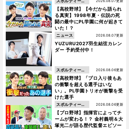
スポルティーバ
2026.08.07更新
動画
【高校野球】【今だから語られ
る真実】1998年夏・伝説の死
闘の最中にPL学園に何が起きて
いた！？
ニュース
2026.08.07更新
YUZURU2027羽生結弦カレン
ダー 予約受付中！
スポルティーバ
2026.08.06更新
動画
【高校野球】「プロ入り後もあ
の衝撃を超える選手はいな
い」。PL学園トリオが衝撃を受
けた選手
スポルティーバ
2026.08.06更新
動画
【プロ野球】指揮官によってチ
ームが変わる！？ 金村義明＆大
塚光二が語る歴代監督エピソー