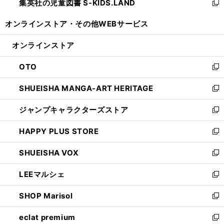
集英社の児童図書 S-KIDS.LAND
く
で
ド
い
新
開
ウ
ウ
し
オンラインストア・
その他WEBサービス
く
で
ィ
い
開
ン
ウ
オンラインストア
く
ド
ィ
ウ
ン
OTO
で
ド
新
開
ウ
し
SHUEISHA MANGA-ART HERITAGE
く
で
い
新
開
ウ
し
ジャンプキャラクターズストア
く
ィ
い
新
ン
ウ
し
HAPPY PLUS STORE
ド
ィ
い
新
ウ
ン
ウ
し
SHUEISHA VOX
で
ド
ィ
い
新
開
ウ
ン
ウ
し
LEEマルシェ
く
で
ド
ィ
い
新
開
ウ
ン
ウ
し
SHOP Marisol
く
で
ド
ィ
い
新
開
ウ
ン
ウ
し
eclat premium
く
で
ド
ィ
い
新