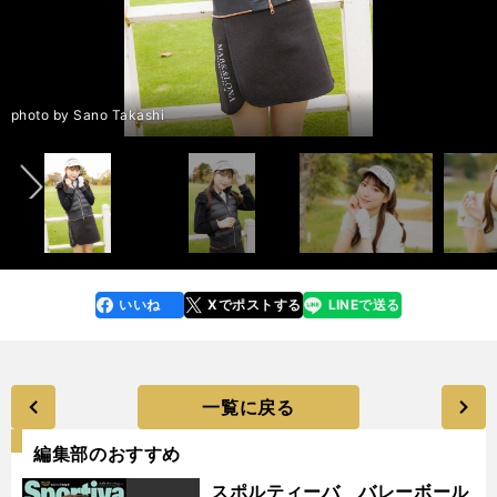
前へ
photo by Sano Takashi
いいね
Xでポストする
LINEで送る
line
faceboo
x
k
一覧に戻る
編集部のおすすめ
スポルティーバ バレーボール