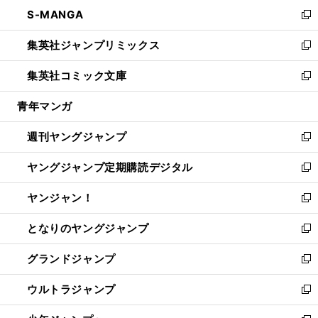
ン
ウ
し
S-MANGA
く
で
ド
ィ
い
新
開
ウ
ン
ウ
し
集英社ジャンプリミックス
く
で
ド
ィ
い
新
開
ウ
ン
ウ
し
集英社コミック文庫
く
で
ド
ィ
い
新
開
ウ
ン
ウ
し
青年マンガ
く
で
ド
ィ
い
開
ウ
ン
ウ
週刊ヤングジャンプ
く
で
ド
ィ
新
開
ウ
ン
し
ヤングジャンプ定期購読デジタル
く
で
ド
い
新
開
ウ
ウ
し
ヤンジャン！
く
で
ィ
い
新
開
ン
ウ
し
となりのヤングジャンプ
く
ド
ィ
い
新
ウ
ン
ウ
し
グランドジャンプ
で
ド
ィ
い
新
開
ウ
ン
ウ
し
ウルトラジャンプ
く
で
ド
ィ
い
新
開
ウ
ン
ウ
し