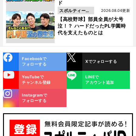
ド
スポルティーバ
2026.08.06更新
動画
【高校野球】部員全員が大号
泣！？ ハードだったPL学園時
代を支えたものとは
cebo
X
Facebookで
Xでフォローする
ok
フォローする
uTube
LINE
YouTubeで
LINEで
チャンネル登録
アカウント追加
stagra
Instagramで
m
フォローする