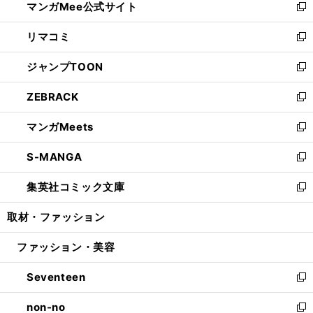
マンガMee公式サイト
く
ド
ィ
い
新
ウ
ン
ウ
し
リマコミ
で
ド
ィ
い
新
開
ウ
ン
ウ
し
ジャンプTOON
く
で
ド
ィ
い
新
開
ウ
ン
ウ
し
ZEBRACK
く
で
ド
ィ
い
新
開
ウ
ン
ウ
し
マンガMeets
く
で
ド
ィ
い
新
開
ウ
ン
ウ
し
S-MANGA
く
で
ド
ィ
い
新
開
ウ
ン
ウ
し
集英社コミック文庫
く
で
ド
ィ
い
新
開
ウ
ン
ウ
し
取材・ファッション
く
で
ド
ィ
い
開
ウ
ン
ウ
ファッション・美容
く
で
ド
ィ
開
ウ
ン
Seventeen
く
で
ド
新
開
ウ
し
non-no
く
で
い
新