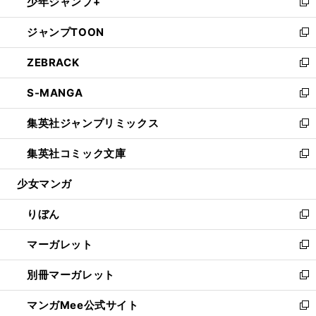
少年ジャンプ+
く
で
ド
ィ
い
新
開
ウ
ン
ウ
し
ジャンプTOON
く
で
ド
ィ
い
新
開
ウ
ン
ウ
し
ZEBRACK
く
で
ド
ィ
い
新
開
ウ
ン
ウ
し
S-MANGA
く
で
ド
ィ
い
新
開
ウ
ン
ウ
し
集英社ジャンプリミックス
く
で
ド
ィ
い
新
開
ウ
ン
ウ
し
集英社コミック文庫
く
で
ド
ィ
い
新
開
ウ
ン
ウ
し
少女マンガ
く
で
ド
ィ
い
開
ウ
ン
ウ
りぼん
く
で
ド
ィ
新
開
ウ
ン
し
マーガレット
く
で
ド
い
新
開
ウ
ウ
し
別冊マーガレット
く
で
ィ
い
新
開
ン
ウ
し
マンガMee公式サイト
く
ド
ィ
い
新