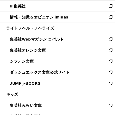
開
ウ
ン
ウ
し
e!集英社
く
で
ド
ィ
い
新
開
ウ
ン
ウ
し
情報・知識＆オピニオン imidas
く
で
ド
ィ
い
新
開
ウ
ン
ウ
し
ライトノベル・ノベライズ
く
で
ド
ィ
い
開
ウ
ン
ウ
集英社Webマガジン コバルト
く
で
ド
ィ
新
開
ウ
ン
し
集英社オレンジ文庫
く
で
ド
い
新
開
ウ
ウ
し
シフォン文庫
く
で
ィ
い
新
開
ン
ウ
し
ダッシュエックス文庫公式サイト
く
ド
ィ
い
新
ウ
ン
ウ
し
JUMP j-BOOKS
で
ド
ィ
い
新
開
ウ
ン
ウ
し
キッズ
く
で
ド
ィ
い
開
ウ
ン
ウ
集英社みらい文庫
く
で
ド
ィ
新
開
ウ
ン
し