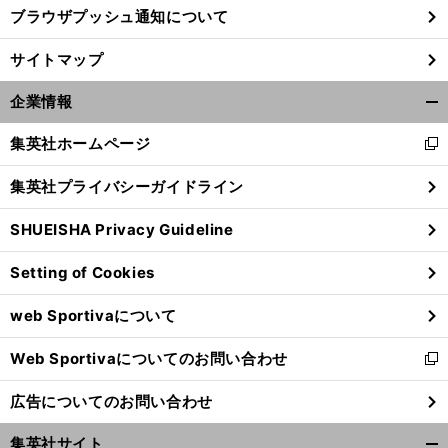
ブラウザプッシュ通知について
サイトマップ
企業情報
開
く/
集英社ホームページ
新
閉
し
じ
集英社プライバシーガイドライン
い
る
ウ
SHUEISHA Privacy Guideline
ィ
ン
Setting of Cookies
ド
ウ
web Sportivaについて
で
開
Web Sportivaについてのお問い合わせ
く
新
し
広告についてのお問い合わせ
い
ウ
集英社サイト
ィ