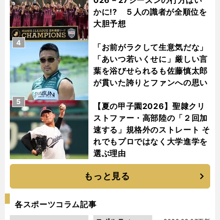
かに!? ５人の識者が全順位を
大胆予想
4
「お前がラクして生意気だな」
「あいつ若いくせに」厳しい言
葉を浴びせられるも佐藤慎太郎
が貫いた誇りとファンへの思い
5
【夏の甲子園2026】聖隷クリ
ストファー・高部陸の「２回加
速する」規格外のストレート そ
れでもプロではなく大学進学を
選ぶ理由
もっと見る
各スポーツコラム記事