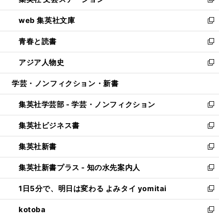
ィ
い
新
ン
ウ
し
web 集英社文庫
ド
ィ
い
新
ウ
ン
ウ
し
青春と読書
で
ド
ィ
い
新
開
ウ
ン
ウ
し
アジア人物史
く
で
ド
ィ
い
新
開
ウ
ン
ウ
し
学芸・ノンフィクション・新書
く
で
ド
ィ
い
開
ウ
ン
ウ
集英社学芸部 - 学芸・ノンフィクション
く
で
ド
ィ
新
開
ウ
ン
し
集英社ビジネス書
く
で
ド
い
新
開
ウ
ウ
し
集英社新書
く
で
ィ
い
新
開
ン
ウ
し
集英社新書プラス - 知の水先案内人
く
ド
ィ
い
新
ウ
ン
ウ
し
1日5分で、明日は変わる よみタイ yomitai
で
ド
ィ
い
新
開
ウ
ン
ウ
し
kotoba
く
で
ド
ィ
い
新