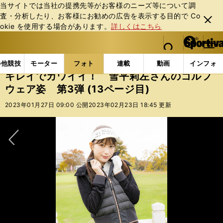
当サイトでは当社の提携先等がお客様のニーズ等について調
査・分析したり、お客様にお勧めの広告を表⽰する⽬的で Co
閉じ
okie を使⽤する場合があります。
詳しくはこちら
る
マイペ
web Sportiva (webスポルティーバ)
検索
メニュ
we
ー
フォトギャラリー
スポーツビーナスギャラリー
キレ
b
ジ
の他競技
モーター
フォト
連載
動画
インフォ
ス
キレイでカワイイ！ 雪平莉左さんのゴルフ
ポ
ウェア姿 第3弾 (13ページ目)
ル
テ
2023年01月27日 09:00 公開
2023年02月23日 18:45 更新
ィ
ー
バ
次へ