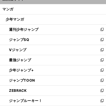
開
ン
く/
マンガ
ド
閉
ウ
じ
少年マンガ
で
る
開
週刊少年ジャンプ
く
新
し
ジャンプSQ
い
新
ウ
し
Vジャンプ
ィ
い
新
ン
ウ
し
最強ジャンプ
ド
ィ
い
新
ウ
ン
ウ
し
少年ジャンプ+
で
ド
ィ
い
新
開
ウ
ン
ウ
し
ジャンプTOON
く
で
ド
ィ
い
新
開
ウ
ン
ウ
し
ZEBRACK
く
で
ド
ィ
い
新
開
ウ
ン
ウ
し
ジャンプルーキー！
く
で
ド
ィ
い
新
開
ウ