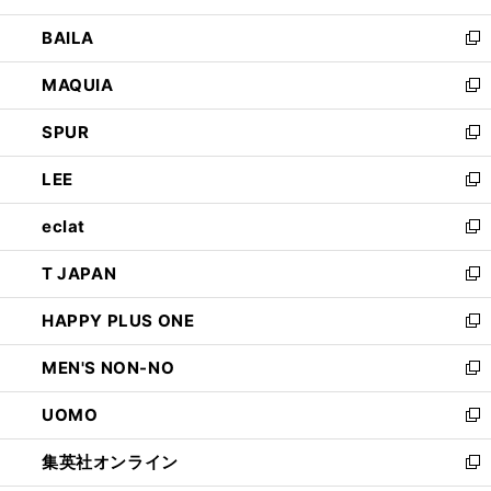
開
ウ
し
BAILA
く
ィ
い
新
ン
ウ
し
MAQUIA
ド
ィ
い
新
ウ
ン
ウ
し
SPUR
で
ド
ィ
い
新
開
ウ
ン
ウ
し
LEE
く
で
ド
ィ
い
新
開
ウ
ン
ウ
し
eclat
く
で
ド
ィ
い
新
開
ウ
ン
ウ
し
T JAPAN
く
で
ド
ィ
い
新
開
ウ
ン
ウ
し
HAPPY PLUS ONE
く
で
ド
ィ
い
新
開
ウ
ン
ウ
し
MEN'S NON-NO
く
で
ド
ィ
い
新
開
ウ
ン
ウ
し
UOMO
く
で
ド
ィ
い
新
開
ウ
ン
ウ
し
集英社オンライン
く
で
ド
ィ
い
新
開
ウ
ン
ウ
し