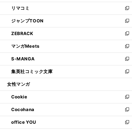
ウ
ン
ウ
し
リマコミ
で
ド
ィ
い
新
開
ウ
ン
ウ
し
ジャンプTOON
く
で
ド
ィ
い
新
開
ウ
ン
ウ
し
ZEBRACK
く
で
ド
ィ
い
新
開
ウ
ン
ウ
し
マンガMeets
く
で
ド
ィ
い
新
開
ウ
ン
ウ
し
S-MANGA
く
で
ド
ィ
い
新
開
ウ
ン
ウ
し
集英社コミック文庫
く
で
ド
ィ
い
新
開
ウ
ン
ウ
し
女性マンガ
く
で
ド
ィ
い
開
ウ
ン
ウ
Cookie
く
で
ド
ィ
新
開
ウ
ン
し
Cocohana
く
で
ド
い
新
開
ウ
ウ
し
office YOU
く
で
ィ
い
新
開
ン
ウ
し