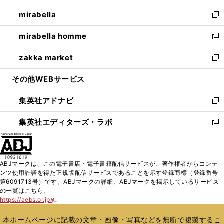
開
ウ
ン
ウ
し
mirabella
く
で
ド
ィ
い
新
開
ウ
ン
ウ
し
mirabella homme
く
で
ド
ィ
い
新
開
ウ
ン
ウ
し
zakka market
く
で
ド
ィ
い
新
開
ウ
ン
ウ
し
その他WEBサービス
く
で
ド
ィ
い
開
ウ
ン
ウ
集英社アドナビ
く
で
ド
ィ
新
開
ウ
ン
し
集英社エディターズ・ラボ
く
で
ド
い
新
開
ウ
ウ
し
く
で
ィ
い
開
ン
ウ
ABJマークは、この電子書店・電子書籍配信サービスが、著作権者からコンテ
く
ド
ィ
ンツ使用許諾を得た正規版配信サービスであることを示す登録商標（登録番号
ウ
ン
第6091713号）です。ABJマークの詳細、ABJマークを掲示しているサービス
で
ド
の一覧はこちら。
開
ウ
https://aebs.or.jp/
新
く
で
し
い
開
本ホームページに記載の文章・画像・写真などを無断で複製するこ