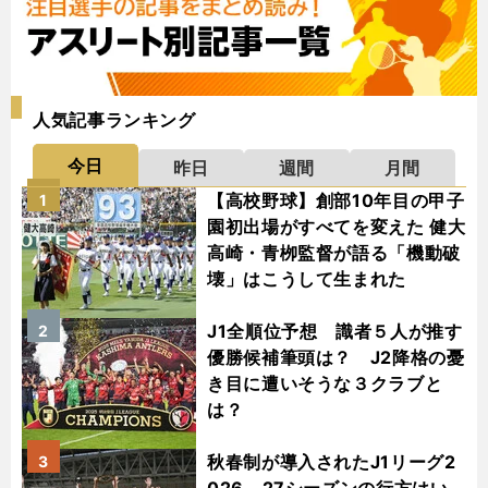
人気記事ランキング
今日
昨日
週間
月間
【高校野球】創部10年目の甲子
1
園初出場がすべてを変えた 健大
高崎・青栁監督が語る「機動破
壊」はこうして生まれた
J1全順位予想 識者５人が推す
2
優勝候補筆頭は？ J2降格の憂
き目に遭いそうな３クラブと
は？
秋春制が導入されたJ1リーグ2
3
026－27シーズンの行方はい